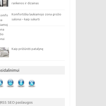
rankenos ir dizainas
Komfortiška laukiamojo zona grožio
salonui – kaip sukurti
Kaip prižiūrėti patalynę
asidalinimui
SEO paslaugos