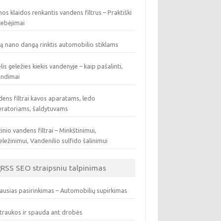
os klaidos renkantis vandens filtrus – Praktiški
tebėjimai
ą nano dangą rinktis automobilio stiklams
lis geležies kiekis vandenyje – kaip pašalinti,
endimai
ens filtrai kavos aparatams, ledo
eratoriams, šaldytuvams
inio vandens filtrai – Minkštinimui,
ležinimui, Vandenilio sulfido šalinimui
SEO straipsniu talpinimas
ausias pasirinkimas – Automobilių supirkimas
traukos ir spauda ant drobės