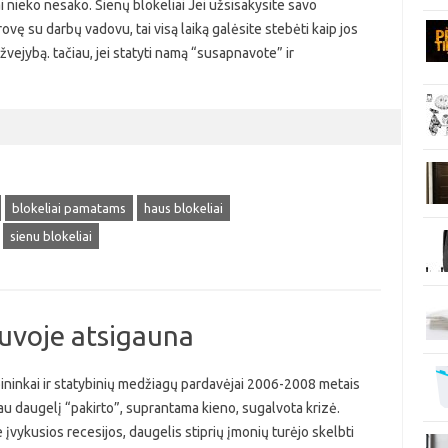
nieko nesako. Sienų blokeliai Jei užsisakysite savo
ę su darbų vadovu, tai visą laiką galėsite stebėti kaip jos
 žvejybą. tačiau, jei statyti namą “susapnavote” ir
blokeliai pamatams
haus blokeliai
sienu blokeliai
tuvoje atsigauna
ininkai ir statybinių medžiagų pardavėjai 2006-2008 metais
au daugelį “pakirto”, suprantama kieno, sugalvota krizė.
įvykusios recesijos, daugelis stiprių įmonių turėjo skelbti