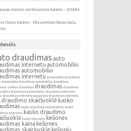
ausias maistas sterilizuotoms katėms - JOSERA
ra Classic katėms - Ulta premium klasės kačių
stas
ebesėlis
uto draudimas
auto
audimas internetu
automobilio
audimas
automobilio
audimas internetu
automobilio draudimas
a
automobiliu draudimas
automobiliu draudimas
draudimas
rnetu
civilinis draudimas
draudimas
mobilio
draudimas automobiliui
draudimas internetu
au
draudimas internetu pigiausias
draudimas internetu
draudimo skaičiuoklė
kasko
s
audimas
kasko draudimas automobiliui
kasko
kasko draudimo
dimas internetu
aičiuoklė
keliones
kasko internetu
audimas kaina
keliones
audimas skaiciuokle
kelionių