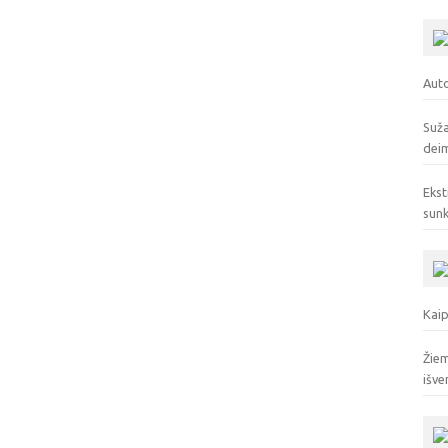
Auto
Suža
deim
Ekst
sunk
Kaip
Žiem
išve