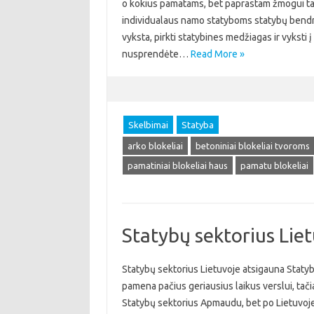
o kokius pamatams, bet paprastam žmogui tai 
individualaus namo statyboms statybų bendrov
vyksta, pirkti statybines medžiagas ir vyksti į
nusprendėte…
Read More »
Skelbimai
Statyba
arko blokeliai
betoniniai blokeliai tvoroms
pamatiniai blokeliai haus
pamatu blokeliai
Statybų sektorius Lie
Statybų sektorius Lietuvoje atsigauna Statyb
pamena pačius geriausius laikus verslui, tači
Statybų sektorius Apmaudu, bet po Lietuvoje 