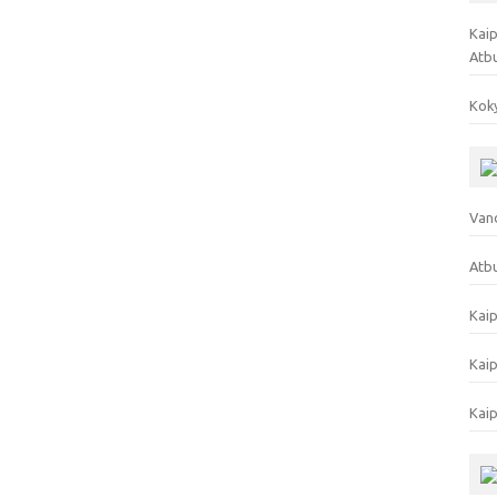
Kaip
Atb
Koky
Vand
Atbu
Kaip
Kaip
Kaip