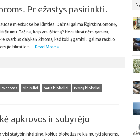
N
oroms. Priežastys pasirinkti.
visuose miestuose be išimties. Dažnai galima išgirsti nuomonę,
ktiškumu. Tačiau, kaip yra iš tiesų? Negi tikrai nėra gaminių,
ie svarbūs dalykai? Žinoma, kad tokių gaminių galima rasti, o
ors jie tikrai leis…
Read More »
ai tvoroms
blokeliai
haus blokeliai
tvorų blokeliai
ikė apkrovos ir subyrėjo
 Visi statybininkai žino, kokius blokelius reikia mūryti sienoms,