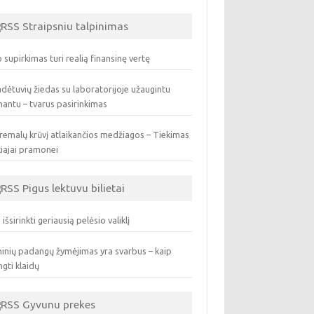
Straipsniu talpinimas
 supirkimas turi realią finansinę vertę
dėtuvių žiedas su laboratorijoje užaugintu
antu – tvarus pasirinkimas
remalų krūvį atlaikančios medžiagos – Tiekimas
iajai pramonei
Pigus lektuvu bilietai
 išsirinkti geriausią pelėsio valiklį
inių padangų žymėjimas yra svarbus – kaip
ngti klaidų
Gyvunu prekes