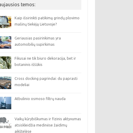
aujausios temos:
Kaip išsirinkti patikimą grindų plovimo
mašinų tiekėją Lietuvoje?
Geriausias pasirinkimas yra
automobilių supirkimas
Fikusai ne tik biuro dekoracija, bet ir
botaninis iššūkis
Cross docking pagrindai: du paprasti
modeliai
Atbulinio osmoso filtrų nauda
Vaikų kūrybiškumas ir fizinis aktyvumas
atsiskleidžia medinėse žaidimų
aikštelėse