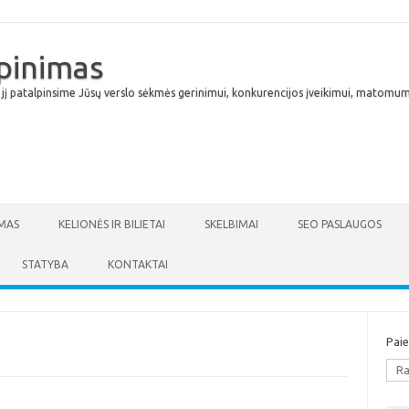
lpinimas
 jį patalpinsime Jūsų verslo sėkmės gerinimui, konkurencijos įveikimui, matomumu
Skip to content
MAS
KELIONĖS IR BILIETAI
SKELBIMAI
SEO PASLAUGOS
STATYBA
KONTAKTAI
Pai