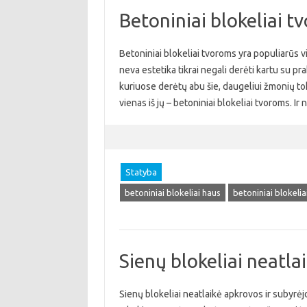
Betoniniai blokeliai tv
Betoniniai blokeliai tvoroms yra populiarūs 
neva estetika tikrai negali derėti kartu su pra
kuriuose derėtų abu šie, daugeliui žmonių tok
vienas iš jų – betoniniai blokeliai tvoroms. Ir n
Statyba
betoniniai blokeliai haus
betoniniai blokeli
Sienų blokeliai neatla
Sienų blokeliai neatlaikė apkrovos ir subyrėjo