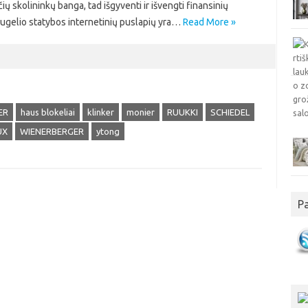
ų skolininkų banga, tad išgyventi ir išvengti finansinių
ugelio statybos internetinių puslapių yra…
Read More »
ER
haus blokeliai
klinker
monier
RUUKKI
SCHIEDEL
UX
WIENERBERGER
ytong
P