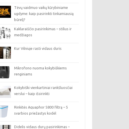
Tėvų vaidmuo vaikų kūrybiniame
ugdyme: kaip pasirinkti tinkamiausią
būrelį?
Kaklaraiščio pasirinkimas – stilius ir
medžiagos
Kur Vilniuje rasti vidaus duris
Mikrofono nuoma kokybiškiems
renginiams
Kokybiški vienkartiniai rankšluosčiai
verslui – kaip išsirinkti
Rinkitės Aquaphor S800 filtrą – 5
svarbios priežastys kodėl
Didelis vidaus durų pasirinkimas –