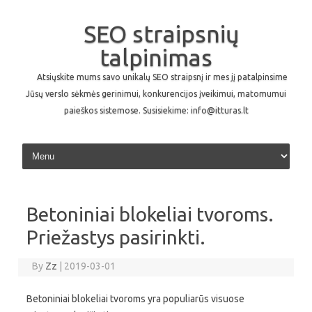
SEO straipsnių
talpinimas
Atsiųskite mums savo unikalų SEO straipsnį ir mes jį patalpinsime
Jūsų verslo sėkmės gerinimui, konkurencijos įveikimui, matomumui
paieškos sistemose. Susisiekime: info@itturas.lt
Skip to content
Betoniniai blokeliai tvoroms.
Priežastys pasirinkti.
By
Zz
|
2019-03-01
Betoniniai blokeliai tvoroms yra populiarūs visuose