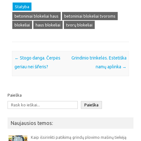
Statyba
betoniniai blokeliai haus
betoniniai blokeliai tvoroms
blokeliai
haus blokeliai
tvorų blokeliai
Post navigation
←
Stogo danga. Čerpės
Grindinio trinkelės. Estetiška
geriau nei šiferis?
namų aplinka
→
Paieška
Paieška
Naujausios temos:
Kaip išsirinkti patikimą grindų plovimo mašinų tiekėją