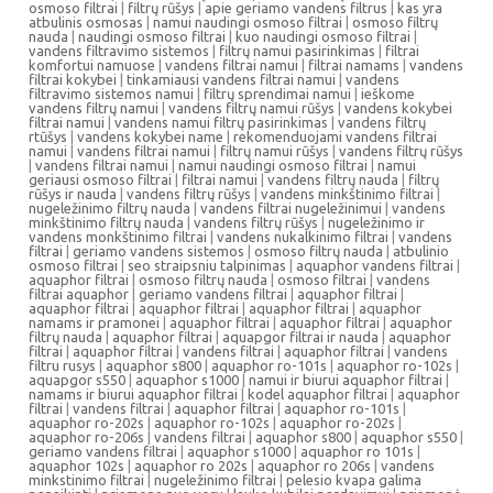
osmoso filtrai
|
filtrų rūšys
|
apie geriamo vandens filtrus
|
kas yra
atbulinis osmosas
|
namui naudingi osmoso filtrai
|
osmoso filtrų
nauda
|
naudingi osmoso filtrai
|
kuo naudingi osmoso filtrai
|
vandens filtravimo sistemos
|
filtrų namui pasirinkimas
|
filtrai
komfortui namuose
|
vandens filtrai namui
|
filtrai namams
|
vandens
filtrai kokybei
|
tinkamiausi vandens filtrai namui
|
vandens
filtravimo sistemos namui
|
filtrų sprendimai namui
|
ieškome
vandens filtrų namui
|
vandens filtrų namui rūšys
|
vandens kokybei
filtrai namui
|
vandens namui filtrų pasirinkimas
|
vandens filtrų
rtūšys
|
vandens kokybei name
|
rekomenduojami vandens filtrai
namui
|
vandens filtrai namui
|
filtrų namui rūšys
|
vandens filtrų rūšys
|
vandens filtrai namui
|
namui naudingi osmoso filtrai
|
namui
geriausi osmoso filtrai
|
filtrai namui
|
vandens filtrų nauda
|
filtrų
rūšys ir nauda
|
vandens filtrų rūšys
|
vandens minkštinimo filtrai
|
nugeležinimo filtrų nauda
|
vandens filtrai nugeležinimui
|
vandens
minkštinimo filtrų nauda
|
vandens filtrų rūšys
|
nugeležinimo ir
vandens monkštinimo filtrai
|
vandens nukalkinimo filtrai
|
vandens
filtrai
|
geriamo vandens sistemos
|
osmoso filtrų nauda
|
atbulinio
osmoso filtrai
|
seo straipsniu talpinimas
|
aquaphor vandens filtrai
|
aquaphor filtrai
|
osmoso filtrų nauda
|
osmoso filtrai
|
vandens
filtrai aquaphor
|
geriamo vandens filtrai
|
aquaphor filtrai
|
aquaphor filtrai
|
aquaphor filtrai
|
aquaphor filtrai
|
aquaphor
namams ir pramonei
|
aquaphor filtrai
|
aquaphor filtrai
|
aquaphor
filtrų nauda
|
aquaphor filtrai
|
aquapgor filtrai ir nauda
|
aquaphor
filtrai
|
aquaphor filtrai
|
vandens filtrai
|
aquaphor filtrai
|
vandens
filtru rusys
|
aquaphor s800
|
aquaphor ro-101s
|
aquaphor ro-102s
|
aquapgor s550
|
aquaphor s1000
|
namui ir biurui aquaphor filtrai
|
namams ir biurui aquaphor filtrai
|
kodel aquaphor filtrai
|
aquaphor
filtrai
|
vandens filtrai
|
aquaphor filtrai
|
aquaphor ro-101s
|
aquaphor ro-202s
|
aquaphor ro-102s
|
aquaphor ro-202s
|
aquaphor ro-206s
|
vandens filtrai
|
aquaphor s800
|
aquaphor s550
|
geriamo vandens filtrai
|
aquaphor s1000
|
aquaphor ro 101s
|
aquaphor 102s
|
aquaphor ro 202s
|
aquaphor ro 206s
|
vandens
minkstinimo filtrai
|
nugeležinimo filtrai
|
pelesio kvapa galima