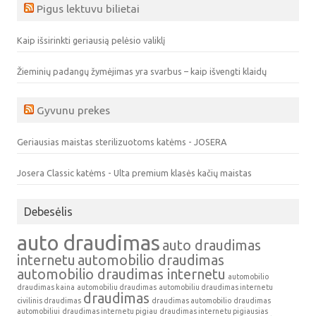
Pigus lektuvu bilietai
Kaip išsirinkti geriausią pelėsio valiklį
Žieminių padangų žymėjimas yra svarbus – kaip išvengti klaidų
Gyvunu prekes
Geriausias maistas sterilizuotoms katėms - JOSERA
Josera Classic katėms - Ulta premium klasės kačių maistas
Debesėlis
auto draudimas
auto draudimas
internetu
automobilio draudimas
automobilio draudimas internetu
automobilio
draudimas kaina
automobiliu draudimas
automobiliu draudimas internetu
draudimas
civilinis draudimas
draudimas automobilio
draudimas
automobiliui
draudimas internetu pigiau
draudimas internetu pigiausias