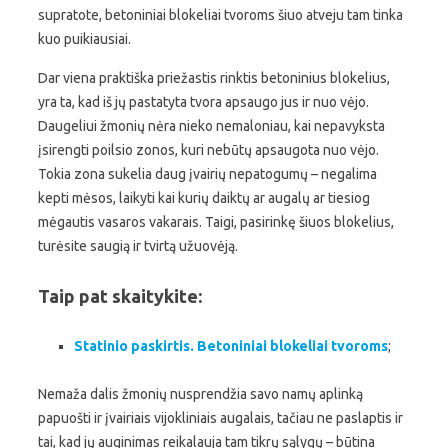
supratote, betoniniai blokeliai tvoroms šiuo atveju tam tinka
kuo puikiausiai.
Dar viena praktiška priežastis rinktis betoninius blokelius,
yra ta, kad iš jų pastatyta tvora apsaugo jus ir nuo vėjo.
Daugeliui žmonių nėra nieko nemaloniau, kai nepavyksta
įsirengti poilsio zonos, kuri nebūtų apsaugota nuo vėjo.
Tokia zona sukelia daug įvairių nepatogumų – negalima
kepti mėsos, laikyti kai kurių daiktų ar augalų ar tiesiog
mėgautis vasaros vakarais. Taigi, pasirinkę šiuos blokelius,
turėsite saugią ir tvirtą užuovėją.
Taip pat skaitykite:
Statinio paskirtis. Betoniniai blokeliai tvoroms
;
Nemaža dalis žmonių nusprendžia savo namų aplinką
papuošti ir įvairiais vijokliniais augalais, tačiau ne paslaptis ir
tai, kad jų auginimas reikalauja tam tikrų sąlygų – būtina