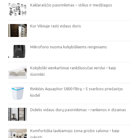
Kaklaraiščio pasirinkimas – stilius ir medžiagos
Kur Vilniuje rasti vidaus duris
Mikrofono nuoma kokybiškiems renginiams
Kokybiški vienkartiniai rankšluosčiai verslui – kaip
išsirinkti
Rinkitės Aquaphor S800 filtrą – 5 svarbios priežastys
kodėl
Didelis vidaus durų pasirinkimas – rankenos ir dizainas
Komfortiška laukiamojo zona grožio salonui – kaip
sukurti