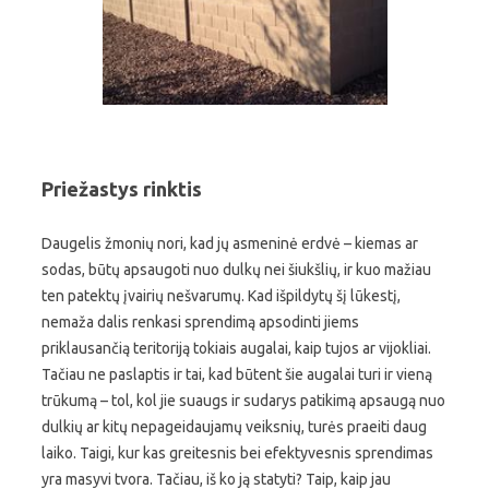
Priežastys rinktis
Daugelis žmonių nori, kad jų asmeninė erdvė – kiemas ar
sodas, būtų apsaugoti nuo dulkų nei šiukšlių, ir kuo mažiau
ten patektų įvairių nešvarumų. Kad išpildytų šį lūkestį,
nemaža dalis renkasi sprendimą apsodinti jiems
priklausančią teritoriją tokiais augalai, kaip tujos ar vijokliai.
Tačiau ne paslaptis ir tai, kad būtent šie augalai turi ir vieną
trūkumą – tol, kol jie suaugs ir sudarys patikimą apsaugą nuo
dulkių ar kitų nepageidaujamų veiksnių, turės praeiti daug
laiko. Taigi, kur kas greitesnis bei efektyvesnis sprendimas
yra masyvi tvora. Tačiau, iš ko ją statyti? Taip, kaip jau