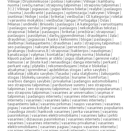
Vilniuje
|
Druskininkuose
|
poilsiui
|
nakvynei
|
Vilniuje
|
kambarių
nuoma
|
svečių namai
|
straipsnių talpinimas
|
straipsniu talpinimas
|
3
|
2
|
Vilniuje
|
pigiausias
|
pigus lektuvu bilietai
|
realybė
|
paslaugos
|
nuoma
|
Juodkrantė
|
paslaugos
|
optimizacija
|
nakvynei
|
Vilniuje
|
siuntiniai
|
Nidoje
|
sodai
|
briketai
|
viešbučiai
|
CE kategorija
|
roletai
|
vairavimo mokyklos
|
viešbučiai
|
langai
|
Portugalija
|
Oslas
|
Milanas
|
undinėlė
|
Briuselis
|
paslaugos
|
A kategorija
|
vairuotojams
|
paslaugos verslui
|
įrenginiai
|
paslaugos
|
nekokybiškas tekstas
|
straipsniai
|
bilietai
|
paslaugos
|
briketai
|
priežiūrai
|
straipsniai
|
paslaugos
|
pasiūlymas
|
darbų įgyvendinimas
|
draudėjams
|
žala
|
draudimas
|
pigiausias
|
kasko
|
kelionėms
|
blogai
|
paslaugos
|
skelbimai
|
keliaujantiems
|
draudimas
|
auto
|
straipsnių talpinimas
|
seo paslaugos
|
nakvyne
|
ekipazai
|
pervezimo
|
paslaugos
|
prabangu
|
buksvarus.lt
|
straipsniai
|
bakterijos
|
naudojimas
|
kanalizacijai
|
valymas
|
kontaktai
|
drėgmės norma
|
blokeliai
|
klijuoti pačiam
|
akmens ar stiklo
|
pigus išlaikymas
|
geresnė vata
|
namuose
|
ar žinote kad
|
nenaudinga
|
danga internetu
|
perkant
|
perkant vatą
|
plytelės
|
rekomenduojami
|
mitai ir blokeliai
|
atsakymai
|
sprendimai
|
apželdintas stogas
|
arko savybės
|
silikatiniai
|
silikato savybės
|
fasadui
|
vata statyboms
|
žaliuojantis
stogas
|
blokelių savynės
|
priežastys
|
kuriame
|
komfortas
|
svarbios dangos savybės
|
privalumai
|
padangos automobiliams
|
seo straipsniu talpinimas
|
parduotuve sunims
|
seo straipsniu
talpinimas
|
seo straipsniu talpinimas
|
seo talpinimo populiarumas
|
seo straipsniu talpinimas
|
vasarines ar universalios
|
rasymas ir
talpinimas
|
padangos internetu
|
vasarines internetu
|
vasarines
internetu
|
vasarines
|
vasarines laiku
|
vasarines internetu
|
taupantiems laika
|
vasariniu pirkimas
|
naujos vasarines
|
vasarines
pigiau
|
vasariniu kokybe
|
vasarines internetu
|
vasarines populiarios
|
naudinga zinoti
|
hankook vasarines
|
perka vasarines
|
vasariniu
pasirinkimas
|
vasarines elektromobiliams
|
vasarines laiku
|
pirkti
vasarines
|
diziausias pasirinkimas
|
vasarines internetu
|
vasarines
|
vasarines
|
vasarines internetu
|
vasariniu privalumai
|
vasarines
elektromobiliams
|
vasarines pagiau
|
naujos vasarines internetu
|
vasarines internetu
|
vasarines isigyti internetu
|
pigios vasarines