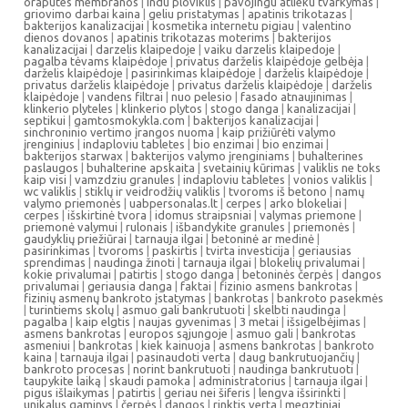
oraputes membranos
|
indu ploviklis
|
pavojingu atlieku tvarkymas
|
griovimo darbai kaina
|
geliu pristatymas
|
apatinis trikotazas
|
bakterijos kanalizacijai
|
kosmetika internetu pigiau
|
valentino
dienos dovanos
|
apatinis trikotazas moterims
|
bakterijos
kanalizacijai
|
darzelis klaipedoje
|
vaiku darzelis klaipedoje
|
pagalba tėvams klaipėdoje
|
privatus darželis klaipėdoje gelbėja
|
darželis klaipėdoje
|
pasirinkimas klaipėdoje
|
darželis klaipėdoje
|
privatus darželis klaipėdoje
|
privatus darželis klaipėdoje
|
darželis
klaipėdoje
|
vandens filtrai
|
nuo pelesio
|
fasado atnaujinimas
|
klinkerio plyteles
|
klinkerio plytos
|
stogo danga
|
kanalizacijai
|
septikui
|
gamtosmokykla.com
|
bakterijos kanalizacijai
|
sinchroninio vertimo įrangos nuoma
|
kaip prižiūrėti valymo
įrenginius
|
indaploviu tabletes
|
bio enzimai
|
bio enzimai
|
bakterijos starwax
|
bakterijos valymo įrenginiams
|
buhalterines
paslaugos
|
buhalterine apskaita
|
svetainių kūrimas
|
valiklis ne toks
kaip visi
|
vamzdziu granules
|
indaploviu tabletes
|
vonios valiklis
|
wc valiklis
|
stiklų ir veidrodžių valiklis
|
tvoroms iš betono
|
namų
valymo priemonės
|
uabpersonalas.lt
|
cerpes
|
arko blokeliai
|
cerpes
|
išskirtinė tvora
|
idomus straipsniai
|
valymas priemone
|
priemonė valymui
|
rulonais
|
išbandykite granules
|
priemonės
|
gaudyklių priežiūrai
|
tarnauja ilgai
|
betoninė ar medinė
|
pasirinkimas
|
tvoroms
|
paskirtis
|
tvirta investicija
|
geriausias
sprendimas
|
naudinga žinoti
|
tarnauja ilgai
|
blokelių privalumai
|
kokie privalumai
|
patirtis
|
stogo danga
|
betoninės čerpės
|
dangos
privalumai
|
geriausia danga
|
faktai
|
fizinio asmens bankrotas
|
fizinių asmenų bankroto įstatymas
|
bankrotas
|
bankroto pasekmės
|
turintiems skolų
|
asmuo gali bankrutuoti
|
skelbti naudinga
|
pagalba
|
kaip elgtis
|
naujas gyvenimas
|
3 metai
|
išsigelbėjimas
|
asmens bankrotas
|
europos sąjungoje
|
asmuo gali
|
bankrotas
asmeniui
|
bankrotas
|
kiek kainuoja
|
asmens bankrotas
|
bankroto
kaina
|
tarnauja ilgai
|
pasinaudoti verta
|
daug bankrutuojančių
|
bankroto procesas
|
norint bankrutuoti
|
naudinga bankrutuoti
|
taupykite laiką
|
skaudi pamoka
|
administratorius
|
tarnauja ilgai
|
pigus išlaikymas
|
patirtis
|
geriau nei šiferis
|
lengva išsirinkti
|
unikalus gaminys
|
čerpės
|
dangos
|
rinktis verta
|
megztiniai