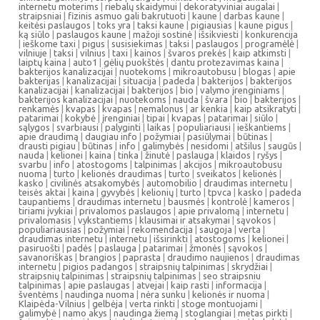
internetu moterims
|
riebalų skaidymui
|
dekoratyviniai augalai
|
straipsniai
|
fizinis asmuo gali bakrutuoti
|
kaune
|
darbas kaune
|
keitėsi paslaugos
|
toks yra
|
taksi kaune
|
pigiausias
|
kaune pigus
|
ką siūlo
|
paslaugos kaune
|
mažoji sostinė
|
išsikviesti
|
konkurencija
|
ieškome taxi
|
pigus
|
susisiekimas
|
taksi
|
paslaugos
|
programėlė
|
vilniuje
|
taksi
|
vilnius
|
taxi
|
kainos
|
švaros prekės
|
kaip atkimsti
|
laiptų kaina
|
auto1
|
gėlių puokštės
|
dantu protezavimas kaina
|
bakterijos kanalizacijai
|
nuotekoms
|
mikroautobusu
|
blogas
|
apie
bakterijas
|
kanalizacijai
|
situacija
|
padeda
|
bakterijos
|
bakterijos
kanalizacijai
|
kanalizacijai
|
bakterijos
|
bio
|
valymo įrenginiams
|
bakterijos kanalizacijai
|
nuotekoms
|
nauda
|
švara
|
bio
|
bakterijos
|
renkamės
|
kvapas
|
kvapas
|
nemalonus
|
ar kenkia
|
kaip atsikratyti
|
patarimai
|
kokybė
|
įrenginiai
|
tipai
|
kvapas
|
patarimai
|
siūlo
|
sąlygos
|
svarbiausi
|
palyginti
|
laikas
|
populiariausi
|
ieškantiems
|
apie draudimą
|
daugiau info
|
požymiai
|
pasiūlymai
|
būtinas
|
drausti pigiau
|
būtinas
|
info
|
galimybės
|
nesidomi
|
atšilus
|
saugūs
|
nauda
|
kelionei
|
kaina
|
tinka
|
žinutė
|
paslauga
|
klaidos
|
ryšys
|
svarbu
|
info
|
atostogoms
|
talpinimas
|
akcijos
|
mikroautobusu
nuoma
|
turto
|
kelionės draudimas
|
turto
|
sveikatos
|
kelionės
|
kasko
|
civilinės atsakomybės
|
automobilio
|
draudimas internetu
|
teisės aktai
|
kaina
|
gyvybės
|
kelionių
|
turto
|
tpvca
|
kasko
|
padeda
taupantiems
|
draudimas internetu
|
bausmės
|
kontrolė
|
kameros
|
tiriami įvykiai
|
privalomos paslaugos
|
apie privalomą
|
internetu
|
privalomasis
|
vykstantiems
|
klausimai ir atsakymai
|
sąvokos
|
populiariausias
|
požymiai
|
rekomendacija
|
saugoja
|
verta
|
draudimas internetu
|
internetu
|
išsirinkti
|
atostogoms
|
kelionei
|
pasiruošti
|
padės
|
paslauga
|
patarimai
|
žmonės
|
sąvokos
|
savanoriškas
|
brangios
|
paprasta
|
draudimo naujienos
|
draudimas
internetu
|
pigios padangos
|
straipsnių talpinimas
|
skrydžiai
|
straipsnių talpinimas
|
straipsnių talpinimas
|
seo straipsniu
talpinimas
|
apie paslaugas
|
atvejai
|
kaip rasti
|
informacija
|
šventėms
|
naudinga nuoma
|
nėra sunku
|
kelionės ir nuoma
|
Klaipėda-Vilnius
|
gelbėja
|
verta rinkti
|
stoge montuojami
|
galimybė
|
namo akys
|
naudinga žiemą
|
stoglangiai
|
metas pirkti
|