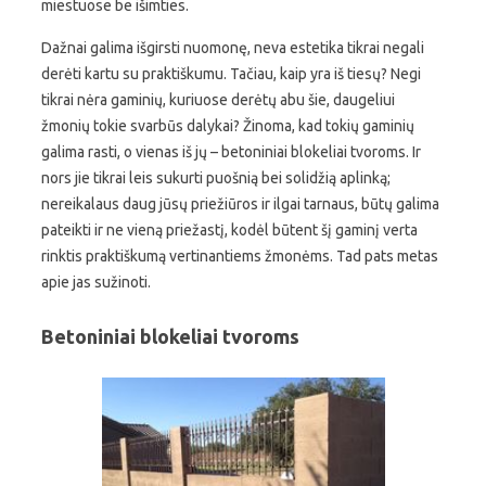
miestuose be išimties.
Dažnai galima išgirsti nuomonę, neva estetika tikrai negali
derėti kartu su praktiškumu. Tačiau, kaip yra iš tiesų? Negi
tikrai nėra gaminių, kuriuose derėtų abu šie, daugeliui
žmonių tokie svarbūs dalykai? Žinoma, kad tokių gaminių
galima rasti, o vienas iš jų – betoniniai blokeliai tvoroms. Ir
nors jie tikrai leis sukurti puošnią bei solidžią aplinką;
nereikalaus daug jūsų priežiūros ir ilgai tarnaus, būtų galima
pateikti ir ne vieną priežastį, kodėl būtent šį gaminį verta
rinktis praktiškumą vertinantiems žmonėms. Tad pats metas
apie jas sužinoti.
Betoniniai blokeliai tvoroms