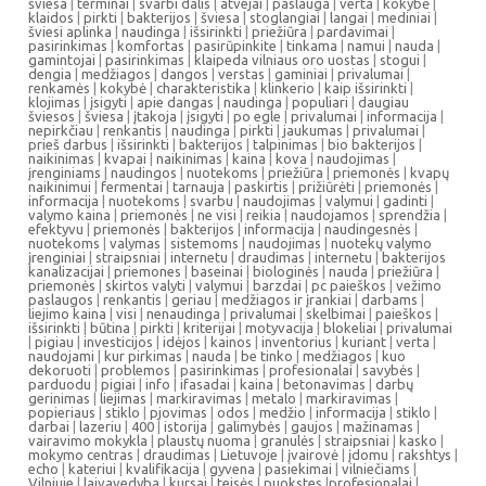
šviesa
|
terminai
|
svarbi dalis
|
atvejai
|
paslauga
|
verta
|
kokybė
|
klaidos
|
pirkti
|
bakterijos
|
šviesa
|
stoglangiai
|
langai
|
mediniai
|
šviesi aplinka
|
naudinga
|
išsirinkti
|
priežiūra
|
pardavimai
|
pasirinkimas
|
komfortas
|
pasirūpinkite
|
tinkama
|
namui
|
nauda
|
gamintojai
|
pasirinkimas
|
klaipeda vilniaus oro uostas
|
stogui
|
dengia
|
medžiagos
|
dangos
|
verstas
|
gaminiai
|
privalumai
|
renkamės
|
kokybė
|
charakteristika
|
klinkerio
|
kaip išsirinkti
|
klojimas
|
įsigyti
|
apie dangas
|
naudinga
|
populiari
|
daugiau
šviesos
|
šviesa
|
įtakoja
|
įsigyti
|
po egle
|
privalumai
|
informacija
|
nepirkčiau
|
renkantis
|
naudinga
|
pirkti
|
jaukumas
|
privalumai
|
prieš darbus
|
išsirinkti
|
bakterijos
|
talpinimas
|
bio bakterijos
|
naikinimas
|
kvapai
|
naikinimas
|
kaina
|
kova
|
naudojimas
|
įrenginiams
|
naudingos
|
nuotekoms
|
priežiūra
|
priemonės
|
kvapų
naikinimui
|
fermentai
|
tarnauja
|
paskirtis
|
prižiūrėti
|
priemonės
|
informacija
|
nuotekoms
|
svarbu
|
naudojimas
|
valymui
|
gadinti
|
valymo kaina
|
priemonės
|
ne visi
|
reikia
|
naudojamos
|
sprendžia
|
efektyvu
|
priemonės
|
bakterijos
|
informacija
|
naudingesnės
|
nuotekoms
|
valymas
|
sistemoms
|
naudojimas
|
nuotekų valymo
įrenginiai
|
straipsniai
|
internetu
|
draudimas
|
internetu
|
bakterijos
kanalizacijai
|
priemones
|
baseinai
|
biologinės
|
nauda
|
priežiūra
|
priemonės
|
skirtos valyti
|
valymui
|
barzdai
|
pc paieškos
|
vežimo
paslaugos
|
renkantis
|
geriau
|
medžiagos ir įrankiai
|
darbams
|
liejimo kaina
|
visi
|
nenaudinga
|
privalumai
|
skelbimai
|
paieškos
|
išsirinkti
|
būtina
|
pirkti
|
kriterijai
|
motyvacija
|
blokeliai
|
privalumai
|
pigiau
|
investicijos
|
idėjos
|
kainos
|
inventorius
|
kuriant
|
verta
|
naudojami
|
kur pirkimas
|
nauda
|
be tinko
|
medžiagos
|
kuo
dekoruoti
|
problemos
|
pasirinkimas
|
profesionalai
|
savybės
|
parduodu
|
pigiai
|
info
|
ifasadai
|
kaina
|
betonavimas
|
darbų
gerinimas
|
liejimas
|
markiravimas
|
metalo
|
markiravimas
|
popieriaus
|
stiklo
|
pjovimas
|
odos
|
medžio
|
informacija
|
stiklo
|
darbai
|
lazeriu
|
400
|
istorija
|
galimybės
|
gaujos
|
mažinamas
|
vairavimo mokykla
|
plaustų nuoma
|
granulės
|
straipsniai
|
kasko
|
mokymo centras
|
draudimas
|
Lietuvoje
|
įvairovė
|
įdomu
|
rakshtys
|
echo
|
kateriui
|
kvalifikacija
|
gyvena
|
pasiekimai
|
vilniečiams
|
Vilniuje
|
laivavedyba
|
kursai
|
teisės
|
puokstes
|
profesionalai
|