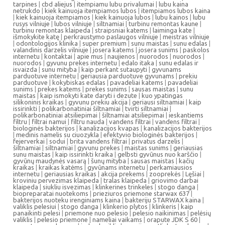
tarpines
|
cbd aliejus
|
itempiamu lubu privalumai
|
lubu kaina
netrukdo
|
kiek kainuoja itempiamos lubos
|
itempiamos lubos kaina
|
kiek kainuoja itempiamos
|
kiek kainuoja lubos
|
lubu kainos
|
lubu
rusys vilniuje
|
lubos vilniuje
|
siltnamiai
|
turbinu remontas kaune
|
turbinu remontas klaipeda
|
straipsniai katems
|
laiminga kate
|
išmokykite katę
|
perkraustymo paslaugos vilniuje
|
meistras vilniuje
|
odontologijos klinika
|
super premium
|
sunu maistas
|
sunu edalas
|
valandinis darzelis vilniuje
|
josera katems
|
josera sunims
|
paskolos
internetu
|
kontaktai
|
apie mus
|
naujienos
|
nuorodos
|
nuorodos
|
nuorodos
|
gyvunu prekes internetu
|
edalo itaka
|
sunu edalas ir
isvaizda
|
sunu mityba
|
kaip perkant sutaupyti
|
gyvunams
parduotuve internetu
|
geriausia parduotuve gyvunams
|
prekiu
parduotuve
|
kokybiskas edalas
|
pavadeliai katems
|
pavadeliai
sunims
|
prekes katems
|
prekes sunims
|
sausas maistas
|
sunu
maistas
|
kaip ismokyti kate daryti i dezute
|
kuo ypatingas
silikoninis kraikas
|
gyvunu prekiu akcija
|
geriausi siltnamiai
|
kaip
issirinkti
|
polikarbonatiniai šiltnamiai
|
tvirti siltnamiai
|
polikarbonatiniai atsiliepimai
|
šiltnamiai atsiliepimai
|
ieskantiems
filtru
|
filtrai namui
|
filtru nauda
|
vandens filtrai
|
vandens filtrai
|
biologinės bakterijos
|
kanalizacijos kvapas
|
kanalizacijos bakterijos
|
medinis namelis su ciuozykla
|
efektyvio biologinės bakterijos
|
fejerverkai
|
sodui
|
brita vandens filtrai
|
privatus darzelis
|
šiltnamiai
|
siltnamiai
|
gyvunu prekes
|
maistas sunims
|
geriausias
sunu maistas
|
kaip issirinkti kraika
|
gelbsti gyvūnus nuo karščio
|
gyvūnų maudynės vasarą
|
šunų mityba
|
sausas maistas
|
kačių
kraikas
|
kraikas katėms
|
gyvūnams internetu
|
perkamiausios
internetu
|
geriausias kraikas
|
akcija prekems
|
zooprekės
|
Lęšiai
|
kroviniu pervezimas klaipeda
|
tralas klaipeda
|
griovimo darbai
klaipeda
|
siukliu isvezimas
|
klinkerines trinkeles
|
stogo danga
|
biopreparatai nuotekoms
|
prieziuros priemone starwax 637
|
bakterijos nuoteku irenginiams kaina
|
bakteriju STARWAX kaina
|
valiklis pelesiui
|
stogo danga
|
klinkerio plytos
|
klinkeris
|
kaip
panaikinti pelesi
|
priemone nuo pelesio
|
pelesio naikinimas
|
pelėsių
valiklis
|
pelesio priemone
|
nameliai vaikams
|
orapute JDK S 60
|