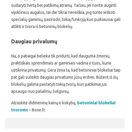
sudaryti tvirtą bei patikimą atramą. Tačiau, jei norite auginti
vijoklinius augalus, tai dar tikrai nereiškia, jog turite ieškoti
specialių gaminių, pasirodo, tokią funkciją kuo puikiausiai gali
atlikti ir tvora iš betoninių blokelių.
Daugiau privalumų
Na, o pabaigai belieka tik pridurti, kad dauguma žmonių
praktiškais sprendimais ar gaminiais vadina ir tuos, kurie
užtikrina privatumą. Gera žinia ta, kad betoniniai blokeliai taip
pat gali suteikti daugiau privatumo jūsų erdvei. Būtent iš šių
blokelių galima pastatyti tokią tvorą, kuri patikimai jus
apsaugo nuo pašalinių žvilgsnių.
Atraskite didmeninę kainą ir kokybę,
betoniniai blokeliai
tvoroms
– Boxe.lt