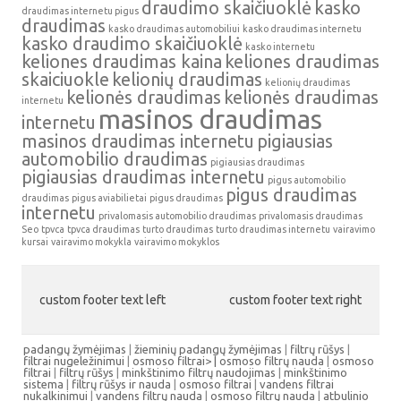
draudimo skaičiuoklė
kasko
draudimas internetu pigus
draudimas
kasko draudimas automobiliui
kasko draudimas internetu
kasko draudimo skaičiuoklė
kasko internetu
keliones draudimas kaina
keliones draudimas
skaiciuokle
kelionių draudimas
kelionių draudimas
kelionės draudimas
kelionės draudimas
internetu
masinos draudimas
internetu
masinos draudimas internetu
pigiausias
automobilio draudimas
pigiausias draudimas
pigiausias draudimas internetu
pigus automobilio
pigus draudimas
draudimas
pigus aviabilietai
pigus draudimas
internetu
privalomasis automobilio draudimas
privalomasis draudimas
Seo
tpvca
tpvca draudimas
turto draudimas
turto draudimas internetu
vairavimo
kursai
vairavimo mokykla
vairavimo mokyklos
custom footer text left
custom footer text right
padangų žymėjimas
|
žieminių padangų žymėjimas
|
filtrų rūšys
|
filtrai nugeležinimui
|
osmoso filtrai> |
osmoso filtrų nauda
|
osmoso
filtrai
|
filtrų rūšys
|
minkštinimo filtrų naudojimas
|
minkštinimo
sistema
|
filtrų rūšys ir nauda
|
osmoso filtrai
|
vandens filtrai
nukalkinimui
|
vandens filtrų nauda
|
osmoso filtrų nauda
|
atbulinio