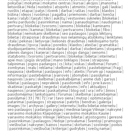
pokyčiai
|
mokymai
|
mokymo centras
|
kursai
|
akcijos
|
įmanoma
|
lietuviškai
|
Nida
|
nustebsi
|
atsipirks
|
atmintis
|
mintys
|
gali
|
laukia
|
ruoštis
|
etapai
|
patys
|
išvenk
|
darbai
|
raštas
|
ruoštis
|
klaidos
|
būtina
|
idejos
|
ruošimas
|
pagalba
|
priemonės
|
darbai
|
kenčia
|
kaina
|
rašyti
|
taisyti
|
tikri
|
aukštų
|
vestuvines sukneles
|
blokeliai
|
perku parduodu
|
pasirinkimas
|
namui
|
panaudojimas
|
naudojimas
|
pertvarų
|
blokeliai
|
tvoroms
|
sienoms
|
blokeliai
|
kaminams
|
pertvaroms
|
kaminai
|
blokeliai
|
pertvaroms
|
blokeliai
|
fibo
|
blokeliai
|
nemokami skelbimai
|
seo paslaugos
|
pigūs lėktuvų
bilietai
|
straipsniai
|
draudimas nuo nelaimingų atsitikimų
|
lenktynes
|
itala
|
pekinas
|
lietuvoje
|
kelionės draudimas
|
nekilnojamo turto
draudimas
|
tpvca
|
laukia
|
poreikis
|
klaidos
|
ateičiai
|
gramatika
|
studijuojantiems
|
moksliniai darbai
|
darbai
|
studentams
|
stogams
|
plienės dangos
|
karjerai
|
dangos
|
stogo danga
|
sienoms
|
statyboms
|
tvoroms
|
pertvaroms
|
blokeliai
|
bilietai
|
internetu
|
apie mus
|
pigūs skrydžiai
|
mano tinklapis
|
boxe
|
straipsniu
talpinimas
|
pigios padangos
|
cs
|
kita
|
viskas
|
skelbimai
|
forum
|
zombynas
|
realu
|
reklama
|
skelbimai
|
patirtis
|
pastebėjimai
|
frag
|
naujausia
|
skelbimai
|
paslaugos
|
info
|
ateitis
|
forum up
|
naujausia
|
informacija
|
pastebėjimai
|
įvairovės
|
įdomybės
|
pasiūlymai
|
naujovės
|
įvairu
|
skelbimai
|
pasikalbėjimai
|
anime club
|
garsus
|
bilietai
|
paslaugos
|
nepraleisk
|
pasidomėk
|
info
|
prie kavos
|
skaitiniai
|
paskaityk
|
negeda
|
statyboms
|
info
|
aktualijos
|
naujienos
|
pranešimai
|
paskaitymui
|
blog out
|
ura
|
info
|
žinios
|
pasidomėjimui
|
lankytojams
|
forumas
|
skelbimai
|
pastebėjimai
|
pasiūlymai
|
33
|
78
|
72
|
rar
|
tavo siena
|
mutop
|
optimizacija
|
patarimai
|
paslaugos
|
straipsniai
|
patirtis
|
bendras
|
galerija
|
images
|
tv
|
archyvas
|
gallery
|
internetu
|
keltu bilietai internetu
|
seo paslaugos
|
padangos pigiau
|
mediniai langai Vilniuje
|
nakvynė
|
vairavimo mokyklos Klaipėdoje
|
vairavimo mokyklos Kaune
|
vairavimo mokyklos Vilniuje
|
lektuvu bilietai
|
atostogoms
|
geresnė
|
pasirinkimas
|
paslaugos
|
Nidoje
|
privalumai
|
Šventoji
|
pramogos
|
viešbučiai
|
nakvynei
|
kainos
|
nuoma
|
skirtumas
|
sostinėje
|
poilsis
|
pasirinkimas
|
viešbučiai
|
kriterijai
|
gudrybės
|
svečių namai
|