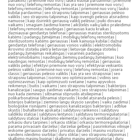
panaikinti
|
priemone nuo voru
|
lauko kubilai pardavimui
|
priemonė
nuo vorų
|
telefonų remontas
|
kas yra seo
|
priemone nuo voru
|
telefonų remontas
|
telefonų remontas
|
priemonė nuo vorų
|
lauko
kubilai pardavimui
|
seo straipsniu talpinimas
|
geriausias pelėsio
valiklis
|
seo straipsniu talpinimas
|
kaip isvengti pelesio atsiradimo
namuose
|
kaip išsirinkti geriausią valiklį pelėsiui
|
puiki dovana
vaikams
|
smagiam žaidimui kieme
|
aikštelės vaikų laiko praleidimui
|
telefonų remontas naudingas
|
geriausias kaciu kraikas
|
dazniausiai gendantys telefonai
|
geriausias maistas sterilizuotoms
katėms
|
padangų žymėjimas
|
mobiliųjų telefonų remontas
|
sterilizuotoms katėms geriausias
|
kiek kainuoja kubilai
|
dažnai
gendantys telefonai
|
geriausias vonios valiklis
|
elektromobiliu
ikrovimo stoteliu pletra lietuvoje
|
lietuvoje daugeja stoteliu
|
padangų žymėjimas reikalingas
|
vasarinės padangos
elektromobiliams
|
naudingas žieminių padangų žymėjimas
|
kuo
naudingas remontas
|
mobiliųjų telefonų remontas
|
geriausias
valiklis peliui
|
efektyvi priemone nuo voru
|
efektyviai veikiantis
pelėsio valiklis
|
priemonė nuo vorų
|
telefonų remontas
|
josera
classic
|
geriausias pelesio valiklis
|
kas yra seo straipsniai
|
seo
straipsniu talpinimas
|
isorinis seo optimizavimas
|
vidinis seo
optimizavimas
|
kaip optimizuoti svetaine
|
namu apyvokos
reikmenys
|
buitis
|
vaikams
|
seo straipsniu talpinimas
|
bakterijos
kanalizacijai
|
saugus zaidimas vaikams
|
seo straipsniu talpinimas
|
nuo kada ziemines
|
siltnamiai stipruolis atsiliepimai
|
polikarbonatiniai šiltnamiai stipruolis
|
kodel atsiranda pelesis
|
listerijos bakterija
|
zieminio langu skyscio savybes
|
vaiku zaidimui
|
bioloģiskie risinājumi
|
geriausios kanalizacijos bakterijos
|
adblue
skystis
|
buhalterine apskaita
|
saldytuvu rankenos
|
saldytuvu
saldikliu stalciai
|
saldytuvu lentynos
|
saldytuvu termoreguliatoriai
|
saldytuvu stalciai
|
kaitinimo elementai
|
orkaiciu ventiliatoriai
|
orkaiciu duru tarpines
|
orkaiciu stiklai
|
orkaiciu termoreguliatoriai
|
parama privaciam darzeliui
|
darzeliai gelbeja
|
pasirinkimas vilniuje
|
ieskome geriausio darzelio
|
privatus darzelis
|
masinu voztuvai
|
vandens isleidimo siurbliai
|
duru stiklai
|
seo straipsniu talpinimas
|
skalbimo masinu bugnai
|
skalbimo masinu amortizatoriai
|
duru