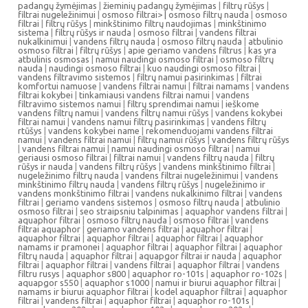
padangų žymėjimas
|
žieminių padangų žymėjimas
|
filtrų rūšys
|
filtrai nugeležinimui
|
osmoso filtrai> |
osmoso filtrų nauda
|
osmoso
filtrai
|
filtrų rūšys
|
minkštinimo filtrų naudojimas
|
minkštinimo
sistema
|
filtrų rūšys ir nauda
|
osmoso filtrai
|
vandens filtrai
nukalkinimui
|
vandens filtrų nauda
|
osmoso filtrų nauda
|
atbulinio
osmoso filtrai
|
filtrų rūšys
|
apie geriamo vandens filtrus
|
kas yra
atbulinis osmosas
|
namui naudingi osmoso filtrai
|
osmoso filtrų
nauda
|
naudingi osmoso filtrai
|
kuo naudingi osmoso filtrai
|
vandens filtravimo sistemos
|
filtrų namui pasirinkimas
|
filtrai
komfortui namuose
|
vandens filtrai namui
|
filtrai namams
|
vandens
filtrai kokybei
|
tinkamiausi vandens filtrai namui
|
vandens
filtravimo sistemos namui
|
filtrų sprendimai namui
|
ieškome
vandens filtrų namui
|
vandens filtrų namui rūšys
|
vandens kokybei
filtrai namui
|
vandens namui filtrų pasirinkimas
|
vandens filtrų
rtūšys
|
vandens kokybei name
|
rekomenduojami vandens filtrai
namui
|
vandens filtrai namui
|
filtrų namui rūšys
|
vandens filtrų rūšys
|
vandens filtrai namui
|
namui naudingi osmoso filtrai
|
namui
geriausi osmoso filtrai
|
filtrai namui
|
vandens filtrų nauda
|
filtrų
rūšys ir nauda
|
vandens filtrų rūšys
|
vandens minkštinimo filtrai
|
nugeležinimo filtrų nauda
|
vandens filtrai nugeležinimui
|
vandens
minkštinimo filtrų nauda
|
vandens filtrų rūšys
|
nugeležinimo ir
vandens monkštinimo filtrai
|
vandens nukalkinimo filtrai
|
vandens
filtrai
|
geriamo vandens sistemos
|
osmoso filtrų nauda
|
atbulinio
osmoso filtrai
|
seo straipsniu talpinimas
|
aquaphor vandens filtrai
|
aquaphor filtrai
|
osmoso filtrų nauda
|
osmoso filtrai
|
vandens
filtrai aquaphor
|
geriamo vandens filtrai
|
aquaphor filtrai
|
aquaphor filtrai
|
aquaphor filtrai
|
aquaphor filtrai
|
aquaphor
namams ir pramonei
|
aquaphor filtrai
|
aquaphor filtrai
|
aquaphor
filtrų nauda
|
aquaphor filtrai
|
aquapgor filtrai ir nauda
|
aquaphor
filtrai
|
aquaphor filtrai
|
vandens filtrai
|
aquaphor filtrai
|
vandens
filtru rusys
|
aquaphor s800
|
aquaphor ro-101s
|
aquaphor ro-102s
|
aquapgor s550
|
aquaphor s1000
|
namui ir biurui aquaphor filtrai
|
namams ir biurui aquaphor filtrai
|
kodel aquaphor filtrai
|
aquaphor
filtrai
|
vandens filtrai
|
aquaphor filtrai
|
aquaphor ro-101s
|