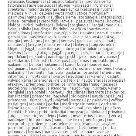
straipsnių talpinimas
|
straipsnių talpinimas
|
seo straipsniu
talpinimas
|
apie paslaugas
|
atvejai
|
kaip rasti
|
informacija
|
šventėms
|
naudinga nuoma
|
nėra sunku
|
kelionės ir nuoma
|
Klaipėda-Vilnius
|
gelbėja
|
verta rinkti
|
stoge montuojami
|
galimybė
|
namo akys
|
naudinga žiemą
|
stoglangiai
|
metas pirkti
|
šviesa
|
terminai
|
svarbi dalis
|
atvejai
|
paslauga
|
verta
|
kokybė
|
klaidos
|
pirkti
|
bakterijos
|
šviesa
|
stoglangiai
|
langai
|
mediniai
|
šviesi aplinka
|
naudinga
|
išsirinkti
|
priežiūra
|
pardavimai
|
pasirinkimas
|
komfortas
|
pasirūpinkite
|
tinkama
|
namui
|
nauda
|
gamintojai
|
pasirinkimas
|
klaipeda vilniaus oro uostas
|
stogui
|
dengia
|
medžiagos
|
dangos
|
verstas
|
gaminiai
|
privalumai
|
renkamės
|
kokybė
|
charakteristika
|
klinkerio
|
kaip išsirinkti
|
klojimas
|
įsigyti
|
apie dangas
|
naudinga
|
populiari
|
daugiau
šviesos
|
šviesa
|
įtakoja
|
įsigyti
|
po egle
|
privalumai
|
informacija
|
nepirkčiau
|
renkantis
|
naudinga
|
pirkti
|
jaukumas
|
privalumai
|
prieš darbus
|
išsirinkti
|
bakterijos
|
talpinimas
|
bio bakterijos
|
naikinimas
|
kvapai
|
naikinimas
|
kaina
|
kova
|
naudojimas
|
įrenginiams
|
naudingos
|
nuotekoms
|
priežiūra
|
priemonės
|
kvapų
naikinimui
|
fermentai
|
tarnauja
|
paskirtis
|
prižiūrėti
|
priemonės
|
informacija
|
nuotekoms
|
svarbu
|
naudojimas
|
valymui
|
gadinti
|
valymo kaina
|
priemonės
|
ne visi
|
reikia
|
naudojamos
|
sprendžia
|
efektyvu
|
priemonės
|
bakterijos
|
informacija
|
naudingesnės
|
nuotekoms
|
valymas
|
sistemoms
|
naudojimas
|
nuotekų valymo
įrenginiai
|
straipsniai
|
internetu
|
draudimas
|
internetu
|
bakterijos
kanalizacijai
|
priemones
|
baseinai
|
biologinės
|
nauda
|
priežiūra
|
priemonės
|
skirtos valyti
|
valymui
|
barzdai
|
pc paieškos
|
vežimo
paslaugos
|
renkantis
|
geriau
|
medžiagos ir įrankiai
|
darbams
|
liejimo kaina
|
visi
|
nenaudinga
|
privalumai
|
skelbimai
|
paieškos
|
išsirinkti
|
būtina
|
pirkti
|
kriterijai
|
motyvacija
|
blokeliai
|
privalumai
|
pigiau
|
investicijos
|
idėjos
|
kainos
|
inventorius
|
kuriant
|
verta
|
naudojami
|
kur pirkimas
|
nauda
|
be tinko
|
medžiagos
|
kuo
dekoruoti
|
problemos
|
pasirinkimas
|
profesionalai
|
savybės
|
parduodu
|
pigiai
|
info
|
ifasadai
|
kaina
|
betonavimas
|
darbų
gerinimas
|
liejimas
|
markiravimas
|
metalo
|
markiravimas
|
popieriaus
|
stiklo
|
pjovimas
|
odos
|
medžio
|
informacija
|
stiklo
|