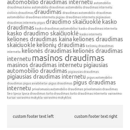
automobilio draudimas internetu
automobilio
draudimas kaina
automobiliu draudimas
automobiliu draudimas internetu
draudimas
civilinis draudimas
draudimas automobilio
draudimas
automobiliui
draudimas internetu pigiau
draudimas internetu pigiausias
draudimo skaičiuoklė
kasko
draudimas internetu pigus
draudimas
kasko draudimas automobiliui
kasko draudimas internetu
kasko draudimo skaičiuoklė
kasko internetu
keliones draudimas kaina
keliones draudimas
skaiciuokle
kelionių draudimas
kelionių draudimas
kelionės draudimas
kelionės draudimas
internetu
masinos draudimas
internetu
masinos draudimas internetu
pigiausias
automobilio draudimas
pigiausias draudimas
pigiausias draudimas internetu
pigus automobilio
pigus draudimas
draudimas
pigus aviabilietai
pigus draudimas
internetu
privalomasis automobilio draudimas
privalomasis draudimas
Seo
tpvca
tpvca draudimas
turto draudimas
turto draudimas internetu
vairavimo
kursai
vairavimo mokykla
vairavimo mokyklos
custom footer text left
custom footer text right