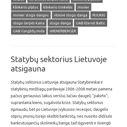
klinkerio plytos
klinkerio trinkelės
monier
monier stogo dangos
ritininė stogo danga
RUUKKI
stogo čerpės kaina
stogo danga
UAB Eternit Baltic
UAB Gargždų mida
WIENERBERGER
Statybų sektorius Lietuvoje
atsigauna
Statybų sektorius Lietuvoje atsigauna Statybininkai ir
statybinių medžiagų pardavėjai 2006-2008 metais pamena
pačius geriausius laikus verslui, tačiau daugelį “pakirto”,
suprantama kieno, sugalvota krizė. Statybų sektorius
Apmaudu, bet po Lietuvoje įvykusios recesijos, daugelis
stiprių įmonių turėjo skelbti bankrotą, nes nusirito didžiulė
bankrutuojančių skolininkų banga, tad išgyventi ir išvengti