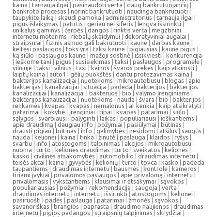
kaina
|
tarnauja ilgai
|
pasinaudoti verta
|
daug bankrutuojančių
|
bankroto procesas
|
norint bankrutuoti
|
naudinga bankrutuoti
|
taupykite laiką
|
skaudi pamoka
|
administratorius
|
tarnauja ilgai
|
pigus išlaikymas
|
patirtis
|
geriau nei šiferis
|
lengva išsirinkti
|
unikalus gaminys
|
čerpės
|
dangos
|
rinktis verta
|
megztiniai
internetu moterims
|
riebalų skaidymui
|
dekoratyviniai augalai
|
straipsniai
|
fizinis asmuo gali bakrutuoti
|
kaune
|
darbas kaune
|
keitėsi paslaugos
|
toks yra
|
taksi kaune
|
pigiausias
|
kaune pigus
|
ką siūlo
|
paslaugos kaune
|
mažoji sostinė
|
išsikviesti
|
konkurencija
|
ieškome taxi
|
pigus
|
susisiekimas
|
taksi
|
paslaugos
|
programėlė
|
vilniuje
|
taksi
|
vilnius
|
taxi
|
kainos
|
švaros prekės
|
kaip atkimsti
|
laiptų kaina
|
auto1
|
gėlių puokštės
|
dantu protezavimas kaina
|
bakterijos kanalizacijai
|
nuotekoms
|
mikroautobusu
|
blogas
|
apie
bakterijas
|
kanalizacijai
|
situacija
|
padeda
|
bakterijos
|
bakterijos
kanalizacijai
|
kanalizacijai
|
bakterijos
|
bio
|
valymo įrenginiams
|
bakterijos kanalizacijai
|
nuotekoms
|
nauda
|
švara
|
bio
|
bakterijos
|
renkamės
|
kvapas
|
kvapas
|
nemalonus
|
ar kenkia
|
kaip atsikratyti
|
patarimai
|
kokybė
|
įrenginiai
|
tipai
|
kvapas
|
patarimai
|
siūlo
|
sąlygos
|
svarbiausi
|
palyginti
|
laikas
|
populiariausi
|
ieškantiems
|
apie draudimą
|
daugiau info
|
požymiai
|
pasiūlymai
|
būtinas
|
drausti pigiau
|
būtinas
|
info
|
galimybės
|
nesidomi
|
atšilus
|
saugūs
|
nauda
|
kelionei
|
kaina
|
tinka
|
žinutė
|
paslauga
|
klaidos
|
ryšys
|
svarbu
|
info
|
atostogoms
|
talpinimas
|
akcijos
|
mikroautobusu
nuoma
|
turto
|
kelionės draudimas
|
turto
|
sveikatos
|
kelionės
|
kasko
|
civilinės atsakomybės
|
automobilio
|
draudimas internetu
|
teisės aktai
|
kaina
|
gyvybės
|
kelionių
|
turto
|
tpvca
|
kasko
|
padeda
taupantiems
|
draudimas internetu
|
bausmės
|
kontrolė
|
kameros
|
tiriami įvykiai
|
privalomos paslaugos
|
apie privalomą
|
internetu
|
privalomasis
|
vykstantiems
|
klausimai ir atsakymai
|
sąvokos
|
populiariausias
|
požymiai
|
rekomendacija
|
saugoja
|
verta
|
draudimas internetu
|
internetu
|
išsirinkti
|
atostogoms
|
kelionei
|
pasiruošti
|
padės
|
paslauga
|
patarimai
|
žmonės
|
sąvokos
|
savanoriškas
|
brangios
|
paprasta
|
draudimo naujienos
|
draudimas
internetu
|
pigios padangos
|
straipsnių talpinimas
|
skrydžiai
|