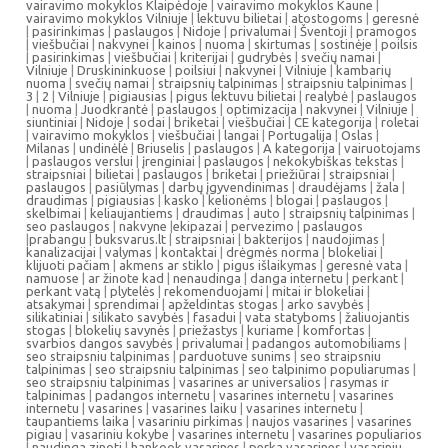
vairavimo mokyklos Klaipėdoje
|
vairavimo mokyklos Kaune
|
vairavimo mokyklos Vilniuje
|
lektuvu bilietai
|
atostogoms
|
geresnė
|
pasirinkimas
|
paslaugos
|
Nidoje
|
privalumai
|
Šventoji
|
pramogos
|
viešbučiai
|
nakvynei
|
kainos
|
nuoma
|
skirtumas
|
sostinėje
|
poilsis
|
pasirinkimas
|
viešbučiai
|
kriterijai
|
gudrybės
|
svečių namai
|
Vilniuje
|
Druskininkuose
|
poilsiui
|
nakvynei
|
Vilniuje
|
kambarių
nuoma
|
svečių namai
|
straipsnių talpinimas
|
straipsniu talpinimas
|
3
|
2
|
Vilniuje
|
pigiausias
|
pigus lektuvu bilietai
|
realybė
|
paslaugos
|
nuoma
|
Juodkrantė
|
paslaugos
|
optimizacija
|
nakvynei
|
Vilniuje
|
siuntiniai
|
Nidoje
|
sodai
|
briketai
|
viešbučiai
|
CE kategorija
|
roletai
|
vairavimo mokyklos
|
viešbučiai
|
langai
|
Portugalija
|
Oslas
|
Milanas
|
undinėlė
|
Briuselis
|
paslaugos
|
A kategorija
|
vairuotojams
|
paslaugos verslui
|
įrenginiai
|
paslaugos
|
nekokybiškas tekstas
|
straipsniai
|
bilietai
|
paslaugos
|
briketai
|
priežiūrai
|
straipsniai
|
paslaugos
|
pasiūlymas
|
darbų įgyvendinimas
|
draudėjams
|
žala
|
draudimas
|
pigiausias
|
kasko
|
kelionėms
|
blogai
|
paslaugos
|
skelbimai
|
keliaujantiems
|
draudimas
|
auto
|
straipsnių talpinimas
|
seo paslaugos
|
nakvyne
|
ekipazai
|
pervezimo
|
paslaugos
|
prabangu
|
buksvarus.lt
|
straipsniai
|
bakterijos
|
naudojimas
|
kanalizacijai
|
valymas
|
kontaktai
|
drėgmės norma
|
blokeliai
|
klijuoti pačiam
|
akmens ar stiklo
|
pigus išlaikymas
|
geresnė vata
|
namuose
|
ar žinote kad
|
nenaudinga
|
danga internetu
|
perkant
|
perkant vatą
|
plytelės
|
rekomenduojami
|
mitai ir blokeliai
|
atsakymai
|
sprendimai
|
apželdintas stogas
|
arko savybės
|
silikatiniai
|
silikato savybės
|
fasadui
|
vata statyboms
|
žaliuojantis
stogas
|
blokelių savynės
|
priežastys
|
kuriame
|
komfortas
|
svarbios dangos savybės
|
privalumai
|
padangos automobiliams
|
seo straipsniu talpinimas
|
parduotuve sunims
|
seo straipsniu
talpinimas
|
seo straipsniu talpinimas
|
seo talpinimo populiarumas
|
seo straipsniu talpinimas
|
vasarines ar universalios
|
rasymas ir
talpinimas
|
padangos internetu
|
vasarines internetu
|
vasarines
internetu
|
vasarines
|
vasarines laiku
|
vasarines internetu
|
taupantiems laika
|
vasariniu pirkimas
|
naujos vasarines
|
vasarines
pigiau
|
vasariniu kokybe
|
vasarines internetu
|
vasarines populiarios
|
naudinga zinoti
|
hankook vasarines
|
perka vasarines
|
vasariniu