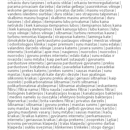
orkaiciu duru tarpines
|
orkaiciu stiklai
|
orkaiciu termoreguliatoriai
|
parama privaciam darzeliui
|
darzeliai gelbeja
|
pasirinkimas vilniuje
|
ieskome geriausio darzelio
|
privatus darzelis
|
masinu voztuvai
|
vandens isleidimo siurbliai
|
duru stiklai
|
seo straipsniu talpinimas
|
skalbimo masinu bugnai
|
skalbimo masinu amortizatoriai
|
duru
tarpines
|
cbd aliejus
|
itempiamu lubu privalumai
|
lubu kaina
netrukdo
|
kiek kainuoja itempiamos lubos
|
itempiamos lubos kaina
|
kiek kainuoja itempiamos
|
kiek kainuoja lubos
|
lubu kainos
|
lubu
rusys vilniuje
|
lubos vilniuje
|
siltnamiai
|
turbinu remontas kaune
|
turbinu remontas klaipeda
|
straipsniai katems
|
laiminga kate
|
išmokykite katę
|
perkraustymo paslaugos vilniuje
|
meistras vilniuje
|
odontologijos klinika
|
super premium
|
sunu maistas
|
sunu edalas
|
valandinis darzelis vilniuje
|
josera katems
|
josera sunims
|
paskolos
internetu
|
kontaktai
|
apie mus
|
naujienos
|
nuorodos
|
nuorodos
|
nuorodos
|
gyvunu prekes internetu
|
edalo itaka
|
sunu edalas ir
isvaizda
|
sunu mityba
|
kaip perkant sutaupyti
|
gyvunams
parduotuve internetu
|
geriausia parduotuve gyvunams
|
prekiu
parduotuve
|
kokybiskas edalas
|
pavadeliai katems
|
pavadeliai
sunims
|
prekes katems
|
prekes sunims
|
sausas maistas
|
sunu
maistas
|
kaip ismokyti kate daryti i dezute
|
kuo ypatingas
silikoninis kraikas
|
gyvunu prekiu akcija
|
geriausi siltnamiai
|
kaip
issirinkti
|
polikarbonatiniai šiltnamiai
|
tvirti siltnamiai
|
polikarbonatiniai atsiliepimai
|
šiltnamiai atsiliepimai
|
ieskantiems
filtru
|
filtrai namui
|
filtru nauda
|
vandens filtrai
|
vandens filtrai
|
biologinės bakterijos
|
kanalizacijos kvapas
|
kanalizacijos bakterijos
|
medinis namelis su ciuozykla
|
efektyvio biologinės bakterijos
|
fejerverkai
|
sodui
|
brita vandens filtrai
|
privatus darzelis
|
šiltnamiai
|
siltnamiai
|
gyvunu prekes
|
maistas sunims
|
geriausias
sunu maistas
|
kaip issirinkti kraika
|
gelbsti gyvūnus nuo karščio
|
gyvūnų maudynės vasarą
|
šunų mityba
|
sausas maistas
|
kačių
kraikas
|
kraikas katėms
|
gyvūnams internetu
|
perkamiausios
internetu
|
geriausias kraikas
|
akcija prekems
|
zooprekės
|
Lęšiai
|
kroviniu pervezimas klaipeda
|
tralas klaipeda
|
griovimo darbai
klaipeda
|
siukliu isvezimas
|
klinkerines trinkeles
|
stogo danga
|