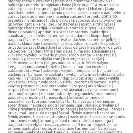
biopreparatai nuotekoms
|
prieziuros priemone starwax 637
|
bakterijos nuoteku irenginiams kaina
|
bakteriju STARWAX kaina
|
valiklis pelesiui
|
stogo danga
|
klinkerio plytos
|
klinkeris
|
kaip
panaikinti pelesi
|
priemone nuo pelesio
|
pelesio naikinimas
|
pelėsių
valiklis
|
pelesio priemone
|
nameliai vaikams
|
orapute JDK S 60
|
oraputes membranos
|
indu ploviklis
|
pavojingu atlieku tvarkymas
|
griovimo darbai kaina
|
geliu pristatymas
|
apatinis trikotazas
|
bakterijos kanalizacijai
|
kosmetika internetu pigiau
|
valentino
dienos dovanos
|
apatinis trikotazas moterims
|
bakterijos
kanalizacijai
|
darzelis klaipedoje
|
vaiku darzelis klaipedoje
|
pagalba tėvams klaipėdoje
|
privatus darželis klaipėdoje gelbėja
|
darželis klaipėdoje
|
pasirinkimas klaipėdoje
|
darželis klaipėdoje
|
privatus darželis klaipėdoje
|
privatus darželis klaipėdoje
|
darželis
klaipėdoje
|
vandens filtrai
|
nuo pelesio
|
fasado atnaujinimas
|
klinkerio plyteles
|
klinkerio plytos
|
stogo danga
|
kanalizacijai
|
septikui
|
gamtosmokykla.com
|
bakterijos kanalizacijai
|
sinchroninio vertimo įrangos nuoma
|
kaip prižiūrėti valymo
įrenginius
|
indaploviu tabletes
|
bio enzimai
|
bio enzimai
|
bakterijos starwax
|
bakterijos valymo įrenginiams
|
buhalterines
paslaugos
|
buhalterine apskaita
|
svetainių kūrimas
|
valiklis ne toks
kaip visi
|
vamzdziu granules
|
indaploviu tabletes
|
vonios valiklis
|
wc valiklis
|
stiklų ir veidrodžių valiklis
|
tvoroms iš betono
|
namų
valymo priemonės
|
uabpersonalas.lt
|
cerpes
|
arko blokeliai
|
cerpes
|
išskirtinė tvora
|
idomus straipsniai
|
valymas priemone
|
priemonė valymui
|
rulonais
|
išbandykite granules
|
priemonės
|
gaudyklių priežiūrai
|
tarnauja ilgai
|
betoninė ar medinė
|
pasirinkimas
|
tvoroms
|
paskirtis
|
tvirta investicija
|
geriausias
sprendimas
|
naudinga žinoti
|
tarnauja ilgai
|
blokelių privalumai
|
kokie privalumai
|
patirtis
|
stogo danga
|
betoninės čerpės
|
dangos
privalumai
|
geriausia danga
|
faktai
|
fizinio asmens bankrotas
|
fizinių asmenų bankroto įstatymas
|
bankrotas
|
bankroto pasekmės
|
turintiems skolų
|
asmuo gali bankrutuoti
|
skelbti naudinga
|
pagalba
|
kaip elgtis
|
naujas gyvenimas
|
3 metai
|
išsigelbėjimas
|
asmens bankrotas
|
europos sąjungoje
|
asmuo gali
|
bankrotas
asmeniui
|
bankrotas
|
kiek kainuoja
|
asmens bankrotas
|
bankroto