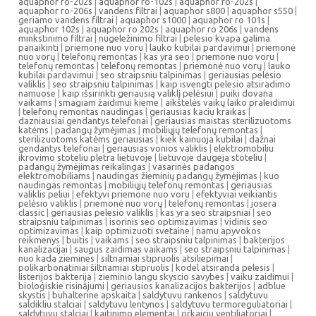
aquaphor ro-202s
|
aquaphor ro-102s
|
aquaphor ro-202s
|
aquaphor ro-206s
|
vandens filtrai
|
aquaphor s800
|
aquaphor s550
|
geriamo vandens filtrai
|
aquaphor s1000
|
aquaphor ro 101s
|
aquaphor 102s
|
aquaphor ro 202s
|
aquaphor ro 206s
|
vandens
minkstinimo filtrai
|
nugeležinimo filtrai
|
pelesio kvapa galima
panaikinti
|
priemone nuo voru
|
lauko kubilai pardavimui
|
priemonė
nuo vorų
|
telefonų remontas
|
kas yra seo
|
priemone nuo voru
|
telefonų remontas
|
telefonų remontas
|
priemonė nuo vorų
|
lauko
kubilai pardavimui
|
seo straipsniu talpinimas
|
geriausias pelėsio
valiklis
|
seo straipsniu talpinimas
|
kaip isvengti pelesio atsiradimo
namuose
|
kaip išsirinkti geriausią valiklį pelėsiui
|
puiki dovana
vaikams
|
smagiam žaidimui kieme
|
aikštelės vaikų laiko praleidimui
|
telefonų remontas naudingas
|
geriausias kaciu kraikas
|
dazniausiai gendantys telefonai
|
geriausias maistas sterilizuotoms
katėms
|
padangų žymėjimas
|
mobiliųjų telefonų remontas
|
sterilizuotoms katėms geriausias
|
kiek kainuoja kubilai
|
dažnai
gendantys telefonai
|
geriausias vonios valiklis
|
elektromobiliu
ikrovimo stoteliu pletra lietuvoje
|
lietuvoje daugeja stoteliu
|
padangų žymėjimas reikalingas
|
vasarinės padangos
elektromobiliams
|
naudingas žieminių padangų žymėjimas
|
kuo
naudingas remontas
|
mobiliųjų telefonų remontas
|
geriausias
valiklis peliui
|
efektyvi priemone nuo voru
|
efektyviai veikiantis
pelėsio valiklis
|
priemonė nuo vorų
|
telefonų remontas
|
josera
classic
|
geriausias pelesio valiklis
|
kas yra seo straipsniai
|
seo
straipsniu talpinimas
|
isorinis seo optimizavimas
|
vidinis seo
optimizavimas
|
kaip optimizuoti svetaine
|
namu apyvokos
reikmenys
|
buitis
|
vaikams
|
seo straipsniu talpinimas
|
bakterijos
kanalizacijai
|
saugus zaidimas vaikams
|
seo straipsniu talpinimas
|
nuo kada ziemines
|
siltnamiai stipruolis atsiliepimai
|
polikarbonatiniai šiltnamiai stipruolis
|
kodel atsiranda pelesis
|
listerijos bakterija
|
zieminio langu skyscio savybes
|
vaiku zaidimui
|
bioloģiskie risinājumi
|
geriausios kanalizacijos bakterijos
|
adblue
skystis
|
buhalterine apskaita
|
saldytuvu rankenos
|
saldytuvu
saldikliu stalciai
|
saldytuvu lentynos
|
saldytuvu termoreguliatoriai
|
saldytuvu stalciai
|
kaitinimo elementai
|
orkaiciu ventiliatoriai
|