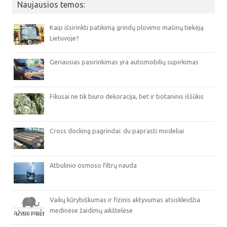
Naujausios temos:
Kaip išsirinkti patikimą grindų plovimo mašinų tiekėją
Lietuvoje?
Geriausias pasirinkimas yra automobilių supirkimas
Fikusai ne tik biuro dekoracija, bet ir botaninis iššūkis
Cross docking pagrindai: du paprasti modeliai
Atbulinio osmoso filtrų nauda
Vaikų kūrybiškumas ir fizinis aktyvumas atsiskleidžia
medinėse žaidimų aikštelėse