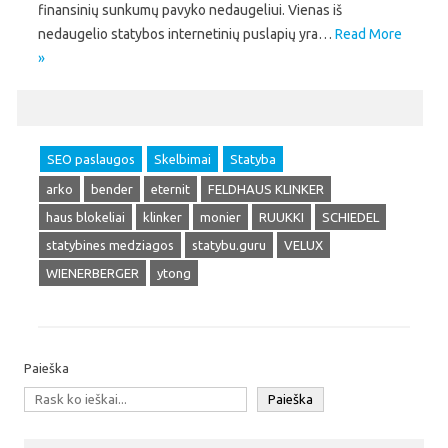
finansinių sunkumų pavyko nedaugeliui. Vienas iš
nedaugelio statybos internetinių puslapių yra…
Read More
»
SEO paslaugos
Skelbimai
Statyba
arko
bender
eternit
FELDHAUS KLINKER
haus blokeliai
klinker
monier
RUUKKI
SCHIEDEL
statybines medziagos
statybu.guru
VELUX
WIENERBERGER
ytong
Paieška
Paieška