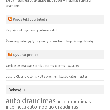
Ekstremalų krūvį atlaikančios medžiagos – Tiekimas sunkiajai
pramonei
Pigus lektuvu bilietai
Kaip išsirinkti geriausią pelėsio valiklį
Žieminių padangų žymėjimas yra svarbus – kaip išvengti klaidų
Gyvunu prekes
Geriausias maistas sterilizuotoms katėms - JOSERA
Josera Classic katėms - Ulta premium klasės kačių maistas
Debesėlis
auto draudimas
auto draudimas
internetu
automobilio draudimas