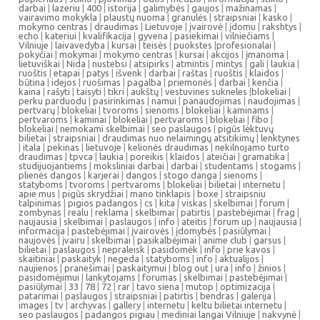
darbai
|
lazeriu
|
400
|
istorija
|
galimybės
|
gaujos
|
mažinamas
|
vairavimo mokykla
|
plaustų nuoma
|
granulės
|
straipsniai
|
kasko
|
mokymo centras
|
draudimas
|
Lietuvoje
|
įvairovė
|
įdomu
|
rakshtys
|
echo
|
kateriui
|
kvalifikacija
|
gyvena
|
pasiekimai
|
vilniečiams
|
Vilniuje
|
laivavedyba
|
kursai
|
teisės
|
puokstes
|
profesionalai
|
pokyčiai
|
mokymai
|
mokymo centras
|
kursai
|
akcijos
|
įmanoma
|
lietuviškai
|
Nida
|
nustebsi
|
atsipirks
|
atmintis
|
mintys
|
gali
|
laukia
|
ruoštis
|
etapai
|
patys
|
išvenk
|
darbai
|
raštas
|
ruoštis
|
klaidos
|
būtina
|
idejos
|
ruošimas
|
pagalba
|
priemonės
|
darbai
|
kenčia
|
kaina
|
rašyti
|
taisyti
|
tikri
|
aukštų
|
vestuvines sukneles
|
blokeliai
|
perku parduodu
|
pasirinkimas
|
namui
|
panaudojimas
|
naudojimas
|
pertvarų
|
blokeliai
|
tvoroms
|
sienoms
|
blokeliai
|
kaminams
|
pertvaroms
|
kaminai
|
blokeliai
|
pertvaroms
|
blokeliai
|
fibo
|
blokeliai
|
nemokami skelbimai
|
seo paslaugos
|
pigūs lėktuvų
bilietai
|
straipsniai
|
draudimas nuo nelaimingų atsitikimų
|
lenktynes
|
itala
|
pekinas
|
lietuvoje
|
kelionės draudimas
|
nekilnojamo turto
draudimas
|
tpvca
|
laukia
|
poreikis
|
klaidos
|
ateičiai
|
gramatika
|
studijuojantiems
|
moksliniai darbai
|
darbai
|
studentams
|
stogams
|
plienės dangos
|
karjerai
|
dangos
|
stogo danga
|
sienoms
|
statyboms
|
tvoroms
|
pertvaroms
|
blokeliai
|
bilietai
|
internetu
|
apie mus
|
pigūs skrydžiai
|
mano tinklapis
|
boxe
|
straipsniu
talpinimas
|
pigios padangos
|
cs
|
kita
|
viskas
|
skelbimai
|
forum
|
zombynas
|
realu
|
reklama
|
skelbimai
|
patirtis
|
pastebėjimai
|
frag
|
naujausia
|
skelbimai
|
paslaugos
|
info
|
ateitis
|
forum up
|
naujausia
|
informacija
|
pastebėjimai
|
įvairovės
|
įdomybės
|
pasiūlymai
|
naujovės
|
įvairu
|
skelbimai
|
pasikalbėjimai
|
anime club
|
garsus
|
bilietai
|
paslaugos
|
nepraleisk
|
pasidomėk
|
info
|
prie kavos
|
skaitiniai
|
paskaityk
|
negeda
|
statyboms
|
info
|
aktualijos
|
naujienos
|
pranešimai
|
paskaitymui
|
blog out
|
ura
|
info
|
žinios
|
pasidomėjimui
|
lankytojams
|
forumas
|
skelbimai
|
pastebėjimai
|
pasiūlymai
|
33
|
78
|
72
|
rar
|
tavo siena
|
mutop
|
optimizacija
|
patarimai
|
paslaugos
|
straipsniai
|
patirtis
|
bendras
|
galerija
|
images
|
tv
|
archyvas
|
gallery
|
internetu
|
keltu bilietai internetu
|
seo paslaugos
|
padangos pigiau
|
mediniai langai Vilniuje
|
nakvynė
|