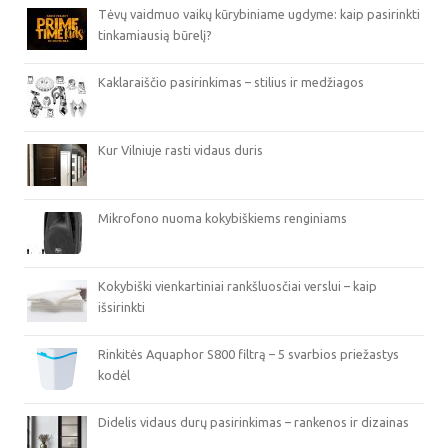
Tėvų vaidmuo vaikų kūrybiniame ugdyme: kaip pasirinkti
tinkamiausią būrelį?
Kaklaraiščio pasirinkimas – stilius ir medžiagos
Kur Vilniuje rasti vidaus duris
Mikrofono nuoma kokybiškiems renginiams
Kokybiški vienkartiniai rankšluosčiai verslui – kaip
išsirinkti
Rinkitės Aquaphor S800 filtrą – 5 svarbios priežastys
kodėl
Didelis vidaus durų pasirinkimas – rankenos ir dizainas