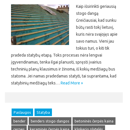
Kaip išsirinkti geriausią
stogo dangą
Greičiausiai, kad sunku
būtų rasti tokį lietuvį,
kuris nėra svajojęs apie
savo namus. Vieni jau
tokius turi, o kiti tik
pradeda statybų etapą. Toks procesas nėra lengvai
įgyvendinamas, tenka ilgai planuoti, spręsti įvairius
techninių planų klausimus ir žinoma, iš kokių medžiagų bus
statoma. Jei namas pradedamas statyti, tai suprantama, kad
statybinių medžiagų teks…
Read More »
Paslaugos
Statyba
bender
benders stogo dangos
betoninės čerpės kaina
cerpes
keraminės čerpės kaina
klinkerio plytelės