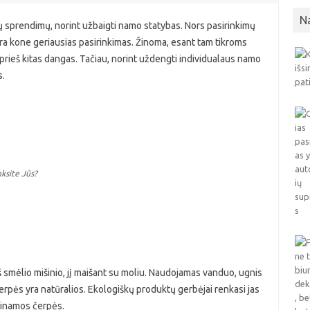
N
ų sprendimų, norint užbaigti namo statybas. Nors pasirinkimų
yra kone geriausias pasirinkimas. Žinoma, esant tam tikroms
rieš kitas dangas. Tačiau, norint uždengti individualaus namo
s.
nksite Jūs?
 smėlio mišinio, jį maišant su moliu. Naudojamas vanduo, ugnis
čerpės yra natūralios. Ekologiškų produktų gerbėjai renkasi jas
aminamos čerpės.