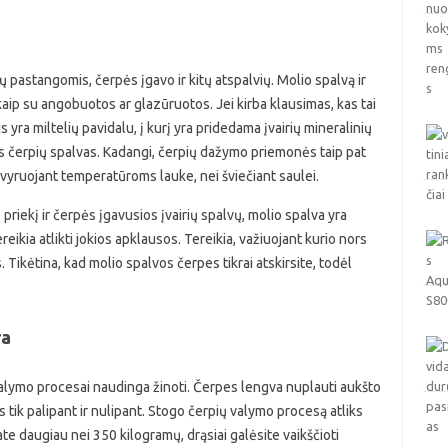
ų pastangomis, čerpės įgavo ir kitų atspalvių. Molio spalvą ir
 o kaip su angobuotos ar glazūruotos. Jei kirba klausimas, kas tai
is yra miltelių pavidalu, į kurį yra pridedama įvairių mineralinių
rias čerpių spalvas. Kadangi, čerpių dažymo priemonės taip pat
 svyruojant temperatūroms lauke, nei šviečiant saulei.
riekį ir čerpės įgavusios įvairių spalvų, molio spalva yra
ereikia atlikti jokios apklausos. Tereikia, važiuojant kurio nors
. Tikėtina, kad molio spalvos čerpes tikrai atskirsite, todėl
ra
alymo procesai naudinga žinoti. Čerpes lengva nuplauti aukšto
 tik palipant ir nulipant. Stogo čerpių valymo procesą atliks
te daugiau nei 350 kilogramų, drąsiai galėsite vaikščioti