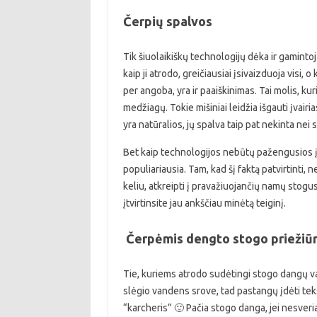
Čerpių spalvos
Tik šiuolaikiškų technologijų dėka ir gamintoj
kaip ji atrodo, greičiausiai įsivaizduoja visi,
per angoba, yra ir paaiškinimas. Tai molis, kur
medžiagų. Tokie mišiniai leidžia išgauti įvai
yra natūralios, jų spalva taip pat nekinta nei
Bet kaip technologijos nebūtų pažengusios į p
populiariausia. Tam, kad šį faktą patvirtinti, n
keliu, atkreipti į pravažiuojančių namų stogus
įtvirtinsite jau ankščiau minėtą teiginį.
Čerpėmis dengto stogo priežiū
Tie, kuriems atrodo sudėtingi stogo dangų v
slėgio vandens srove, tad pastangų įdėti teks
“karcheris” 🙂 Pačia stogo danga, jei nesveria