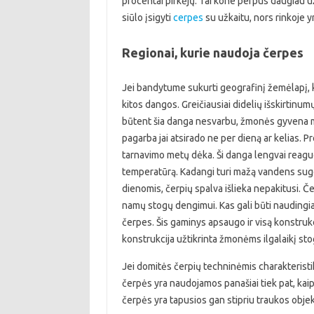
procentai pirkėjų. Tai kone perpus daugiau už 
siūlo įsigyti
cerpes
su užkaitu, nors rinkoje yr
Regionai, kurie naudoja čerpes
Jei bandytume sukurti geografinį žemėlapį, 
kitos dangos. Greičiausiai didelių išskirtinu
būtent šia danga nesvarbu, žmonės gyvena mi
pagarba jai atsirado ne per dieną ar kelias. 
tarnavimo metų dėka. Ši danga lengvai reaguoj
temperatūrą. Kadangi turi mažą vandens suge
dienomis, čerpių spalva išlieka nepakitusi. 
namų stogų dengimui. Kas gali būti naudingia
čerpes. Šis gaminys apsaugo ir visą konstruk
konstrukcija užtikrinta žmonėms ilgalaikį st
Jei domitės čerpių techninėmis charakteristik
čerpės yra naudojamos panašiai tiek pat, kaip
čerpės yra tapusios gan stipriu traukos objek