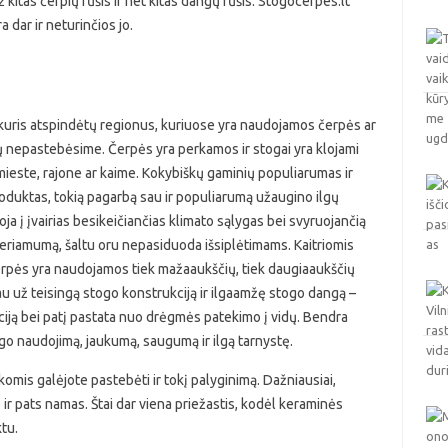
kitas čerpių rūšis ir net kitas dangų rūšis. Stogocerpes.lt
a dar ir neturinčios jo.
kuris atspindėtų regionus, kuriuose yra naudojamos čerpės ar
mų nepastebėsime. Čerpės yra perkamos ir stogai yra klojami
este, rajone ar kaime. Kokybiškų gaminių populiarumas ir
Produktas, tokią pagarbą sau ir populiarumą užaugino ilgų
a į įvairias besikeičiančias klimato sąlygas bei svyruojančią
riamumą, šaltu oru nepasiduoda išsiplėtimams. Kaitriomis
Čerpės yra naudojamos tiek mažaaukščių, tiek daugiaaukščių
u už teisingą stogo konstrukciją ir ilgaamžę stogo dangą –
ciją bei patį pastata nuo drėgmės patekimo į vidų. Bendra
ogo naudojimą, jaukumą, saugumą ir ilgą tarnystę.
omis galėjote pastebėti ir tokį palyginimą. Dažniausiai,
 ir pats namas. Štai dar viena priežastis, kodėl keraminės
tu.