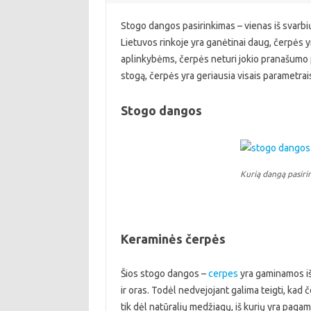
Stogo dangos pasirinkimas – vienas iš svarbi
Lietuvos rinkoje yra ganėtinai daug, čerpės 
aplinkybėms, čerpės neturi jokio pranašumo p
stogą, čerpės yra geriausia visais parametrai
Stogo dangos
Kurią dangą pasiri
Keraminės čerpės
Šios stogo dangos –
cerpes
yra gaminamos iš
ir oras. Todėl nedvejojant galima teigti, kad 
tik dėl natūralių medžiagų, iš kurių yra pag