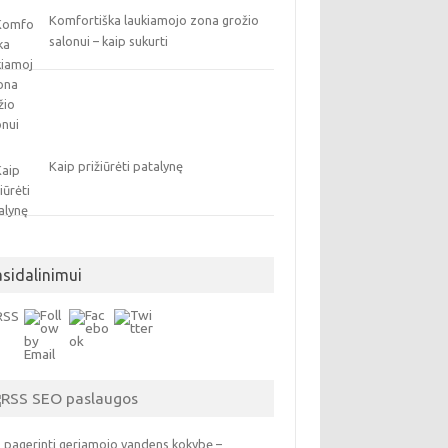
Komfortiška laukiamojo zona grožio
salonui – kaip sukurti
Kaip prižiūrėti patalynę
asidalinimui
SEO paslaugos
 pagerinti geriamojo vandens kokybę –