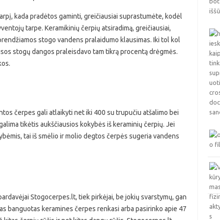
arpį, kada pradėtos gaminti, greičiausiai suprastumėte, kodėl
ventojų tarpe. Keramikinių čerpių atsiradimą, greičiausiai,
sprendžiamos stogo vandens pralaidumo klausimas. Iki tol kol
isos stogų dangos praleisdavo tam tikrą procentą drėgmės.
kos.
lintos čerpes gali atlaikyti net iki 400 su trupučiu atšalimo bei
rų galima tikėtis aukščiausios kokybės iš keraminių čerpių. Jei
ėmis, tai iš smėlio ir molio degtos čerpės sugeria vandens
ardavėjai Stogocerpes.lt, tiek pirkėjai, be jokių svarstymų, gan
ias banguotas keramines čerpes renkasi arba pasirinko apie 47