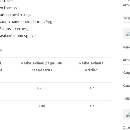
kitusios;
Atb
avo formos;
inga konstrukcija.
Koky
 saugo namus nuo stiprių vėjų;
žiagos – čerpės;
lasikinė molio spalva.
Vand
a
Atbu
i
Reikalavimai pagal DIN
Reikalavimus
ai
standartus
atitiko
Kaip
Kaip
≥2,00
Taip
Kaip
≥80
Taip
Dažn