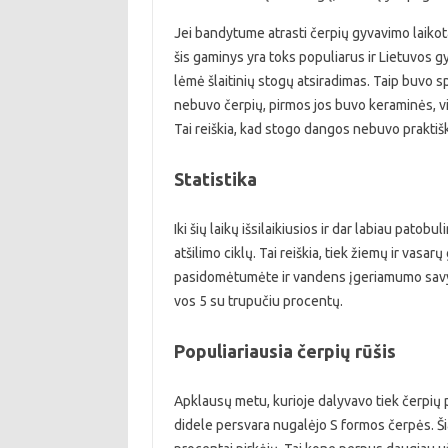
Jei bandytume atrasti čerpių gyvavimo laikot
šis gaminys yra toks populiarus ir Lietuvos gy
lėmė šlaitinių stogų atsiradimas. Taip buvo 
nebuvo čerpių, pirmos jos buvo keraminės, v
Tai reiškia, kad stogo dangos nebuvo praktiš
Statistika
Iki šių laikų išsilaikiusios ir dar labiau patobu
atšilimo ciklų. Tai reiškia, tiek žiemų ir vasa
pasidomėtumėte ir vandens įgeriamumo savyb
vos 5 su trupučiu procentų.
Populiariausia čerpių rūšis
Apklausų metu, kurioje dalyvavo tiek čerpių p
didele persvara nugalėjo S formos čerpės. Š