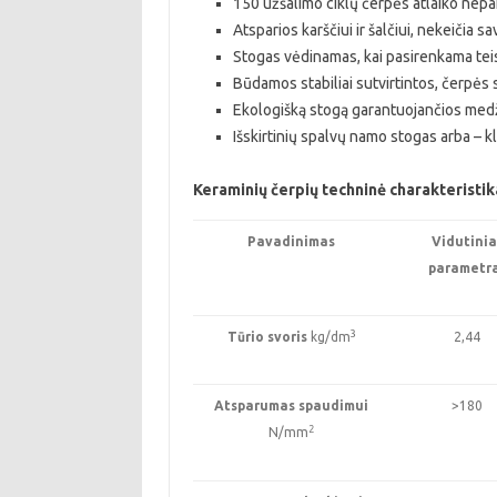
150 užšalimo ciklų čerpės atlaiko nepa
Atsparios karščiui ir šalčiui, nekeičia s
Stogas vėdinamas, kai pasirenkama teis
Būdamos stabiliai sutvirtintos, čerpės
Ekologišką stogą garantuojančios med
Išskirtinių spalvų namo stogas arba – k
Keraminių čerpių techninė charakteristik
Pavadinimas
Vidutinia
parametr
3
Tūrio svoris
kg/dm
2,44
Atsparumas spaudimui
>180
2
N/mm