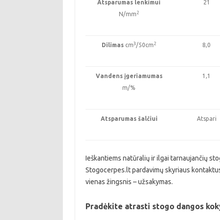
Atsparumas lenkimui
21
2
N/mm
3
2
Dilimas
cm
/50cm
8,0
Vandens įgeriamumas
1,1
m/%
Atsparumas šalčiui
Atspari
Ieškantiems natūralių ir ilgai tarnaujančių s
Stogocerpes.lt pardavimų skyriaus kontaktus,
vienas žingsnis – užsakymas.
Pradėkite atrasti stogo dangos kok