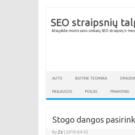
SEO straipsnių ta
Atsiųskite mums savo unikalų SEO straipsnį ir mes
AUTO
BUITINĖ TECHNIKA
DRAUDI
PASLAUGOS
POILSIS
PRAMONEI
Stogo dangos pasirink
By
Zz
|
2019-04-03