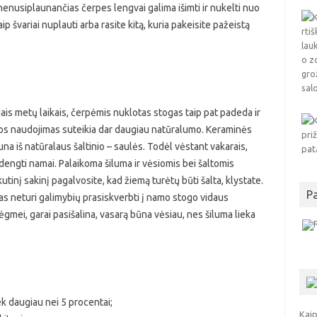
nenusiplaunančias čerpes lengvai galima išimti ir nukelti nuo
 švariai nuplauti arba rasite kitą, kuria pakeisite pažeistą
iais metų laikais, čerpėmis nuklotas stogas taip pat padeda ir
os naudojimas suteikia dar daugiau natūralumo. Keraminės
una iš natūralaus šaltinio – saulės. Todėl vėstant vakarais,
engti namai. Palaikoma šiluma ir vėsiomis bei šaltomis
utinį sakinį pagalvosite, kad žiemą turėtų būti šalta, klystate.
P
as neturi galimybių prasiskverbti į namo stogo vidaus
ėgmei, garai pasišalina, vasarą būna vėsiau, nes šiluma lieka
 daugiau nei 5 procentai;
Kaip