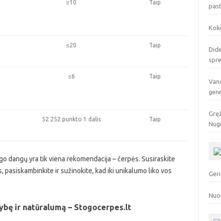
≥10
Taip
pas
Koki
≤20
Taip
Dide
spr
≤6
Taip
Vand
gen
Gręž
52 252 punkto 1 dalis
Taip
Nuge
togo dangų yra tik viena rekomendacija – čerpės. Susiraskite
 pasiskambinkite ir sužinokite, kad iki unikalumo liko vos
Geri
Nuo
ybę ir natūralumą – Stogocerpes.lt