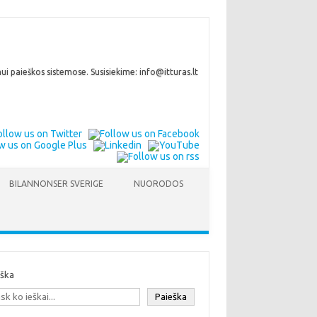
i paieškos sistemose. Susisiekime: info@itturas.lt
BILANNONSER SVERIGE
NUORODOS
eška
Paieška