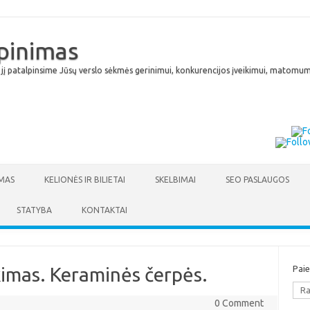
lpinimas
 jį patalpinsime Jūsų verslo sėkmės gerinimui, konkurencijos įveikimui, matomumu
Skip to content
MAS
KELIONĖS IR BILIETAI
SKELBIMAI
SEO PASLAUGOS
STATYBA
KONTAKTAI
imas. Keraminės čerpės.
Pai
0 Comment