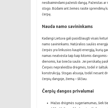
nesibaimindami pažeisti dangą. Pažeistas ar 
stogo. Būdami ant žemės rasite sprendimą kaip
čerpę.
Nauda namo savininkams
Kadangi Lietuva gali pasidžiaugti visais ketur
namo savininkams. Natūralios saulės energij
čerpės yra linkusios kaupti energiją, kurią ga
namas neatvėsta taip kaip kitomis dangomis d
dienomis, kai šviečia saulė. Jei perskaitę pask
Čerpės nepraleidžia drėgmės, todėl ir šaltuk
konstrukciją. Stogas alsuoja, todėl nesant dr
čerpių dangoje, žiemą – šilčiau.
Čerpių dangos privalumai
Mažas drėgmės sugeriamumas, šiek tiek