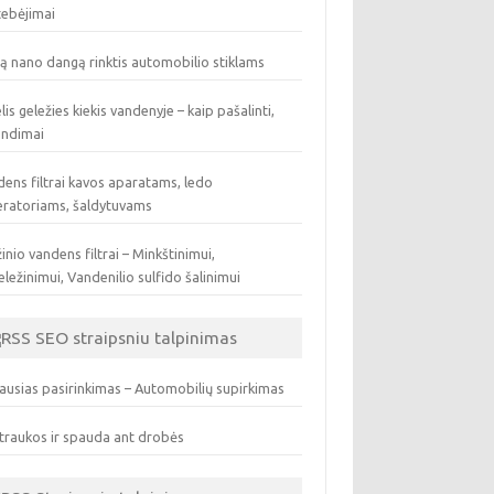
tebėjimai
ą nano dangą rinktis automobilio stiklams
lis geležies kiekis vandenyje – kaip pašalinti,
endimai
ens filtrai kavos aparatams, ledo
eratoriams, šaldytuvams
inio vandens filtrai – Minkštinimui,
ležinimui, Vandenilio sulfido šalinimui
SEO straipsniu talpinimas
ausias pasirinkimas – Automobilių supirkimas
traukos ir spauda ant drobės