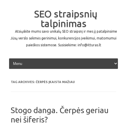
SEO straipsnių
talpinimas
Atsiųskite mums savo unikalų SEO straipsnį ir mes jį patalpinsime
Jūsų verslo sėkmės gerinimui, konkurencijos įveikimui, matomumui
paieškos sistemose. Susisiekime: info@itturas.lt
Skip to content
TAG ARCHIVES:
ČERPĖS ĮKAISTA MAŽIAU
Stogo danga. Čerpės geriau
nei šiferis?