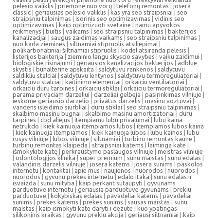
pelėsio valiklis
|
priemonė nuo vorų
|
telefonų remontas
|
josera
classic
|
geriausias pelesio valiklis
|
kas yra seo straipsniai
|
seo
straipsniu talpinimas
|
isorinis seo optimizavimas
|
vidinis seo
optimizavimas
|
kaip optimizuoti svetaine
|
namu apyvokos
reikmenys
|
buitis
|
vaikams
|
seo straipsniu talpinimas
|
bakterijos
kanalizacijai
|
saugus zaidimas vaikams
|
seo straipsniu talpinimas
|
nuo kada ziemines
|
siltnamiai stipruolis atsiliepimai
|
polikarbonatiniai šiltnamiai stipruolis
|
kodel atsiranda pelesis
|
listerijos bakterija
|
zieminio langu skyscio savybes
|
vaiku zaidimui
|
bioloģiskie risinājumi
|
geriausios kanalizacijos bakterijos
|
adblue
skystis
|
buhalterine apskaita
|
saldytuvu rankenos
|
saldytuvu
saldikliu stalciai
|
saldytuvu lentynos
|
saldytuvu termoreguliatoriai
|
saldytuvu stalciai
|
kaitinimo elementai
|
orkaiciu ventiliatoriai
|
orkaiciu duru tarpines
|
orkaiciu stiklai
|
orkaiciu termoreguliatoriai
|
parama privaciam darzeliui
|
darzeliai gelbeja
|
pasirinkimas vilniuje
|
ieskome geriausio darzelio
|
privatus darzelis
|
masinu voztuvai
|
vandens isleidimo siurbliai
|
duru stiklai
|
seo straipsniu talpinimas
|
skalbimo masinu bugnai
|
skalbimo masinu amortizatoriai
|
duru
tarpines
|
cbd aliejus
|
itempiamu lubu privalumai
|
lubu kaina
netrukdo
|
kiek kainuoja itempiamos lubos
|
itempiamos lubos kaina
|
kiek kainuoja itempiamos
|
kiek kainuoja lubos
|
lubu kainos
|
lubu
rusys vilniuje
|
lubos vilniuje
|
siltnamiai
|
turbinu remontas kaune
|
turbinu remontas klaipeda
|
straipsniai katems
|
laiminga kate
|
išmokykite katę
|
perkraustymo paslaugos vilniuje
|
meistras vilniuje
|
odontologijos klinika
|
super premium
|
sunu maistas
|
sunu edalas
|
valandinis darzelis vilniuje
|
josera katems
|
josera sunims
|
paskolos
internetu
|
kontaktai
|
apie mus
|
naujienos
|
nuorodos
|
nuorodos
|
nuorodos
|
gyvunu prekes internetu
|
edalo itaka
|
sunu edalas ir
isvaizda
|
sunu mityba
|
kaip perkant sutaupyti
|
gyvunams
parduotuve internetu
|
geriausia parduotuve gyvunams
|
prekiu
parduotuve
|
kokybiskas edalas
|
pavadeliai katems
|
pavadeliai
sunims
|
prekes katems
|
prekes sunims
|
sausas maistas
|
sunu
maistas
|
kaip ismokyti kate daryti i dezute
|
kuo ypatingas
silikoninis kraikas
|
gyvunu prekiu akcija
|
geriausi siltnamiai
|
kaip