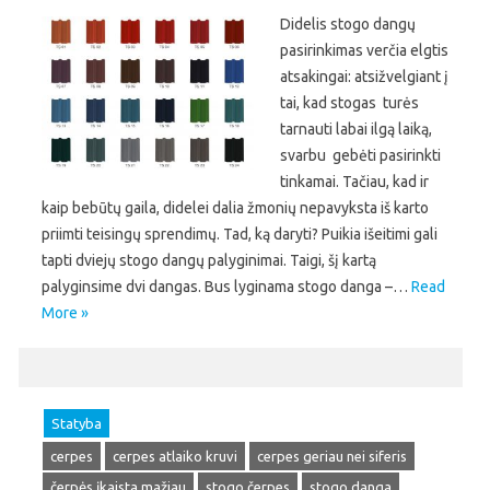
Didelis stogo dangų
pasirinkimas verčia elgtis
atsakingai: atsižvelgiant į
tai, kad stogas turės
tarnauti labai ilgą laiką,
svarbu gebėti pasirinkti
tinkamai. Tačiau, kad ir
kaip bebūtų gaila, didelei dalia žmonių nepavyksta iš karto
priimti teisingų sprendimų. Tad, ką daryti? Puikia išeitimi gali
tapti dviejų stogo dangų palyginimai. Taigi, šį kartą
palyginsime dvi dangas. Bus lyginama stogo danga –…
Read
More »
Statyba
cerpes
cerpes atlaiko kruvi
cerpes geriau nei siferis
čerpės įkaista mažiau
stogo čerpes
stogo danga