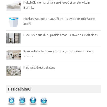
Kokybiški vienkartiniai rankšluosčiai verslui – kaip
išsirinkti
Rinkitės Aquaphor S800 filtrą – 5 svarbios priežastys
kodėl
Didelis vidaus durų pasirinkimas – rankenos ir dizainas
Komfortiška laukiamojo zona grožio salonui – kaip
sukurti
Kaip prižiūrėti patalynę
Pasidalinimui