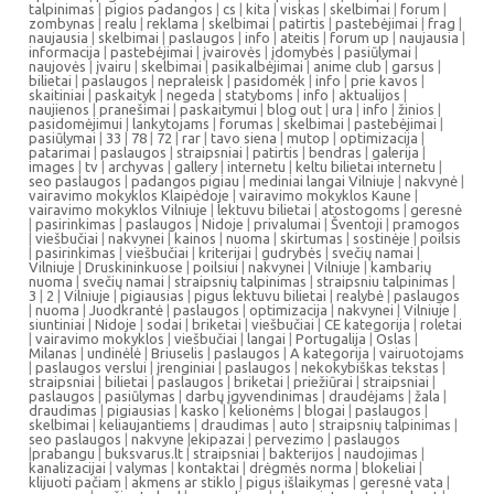
talpinimas
|
pigios padangos
|
cs
|
kita
|
viskas
|
skelbimai
|
forum
|
zombynas
|
realu
|
reklama
|
skelbimai
|
patirtis
|
pastebėjimai
|
frag
|
naujausia
|
skelbimai
|
paslaugos
|
info
|
ateitis
|
forum up
|
naujausia
|
informacija
|
pastebėjimai
|
įvairovės
|
įdomybės
|
pasiūlymai
|
naujovės
|
įvairu
|
skelbimai
|
pasikalbėjimai
|
anime club
|
garsus
|
bilietai
|
paslaugos
|
nepraleisk
|
pasidomėk
|
info
|
prie kavos
|
skaitiniai
|
paskaityk
|
negeda
|
statyboms
|
info
|
aktualijos
|
naujienos
|
pranešimai
|
paskaitymui
|
blog out
|
ura
|
info
|
žinios
|
pasidomėjimui
|
lankytojams
|
forumas
|
skelbimai
|
pastebėjimai
|
pasiūlymai
|
33
|
78
|
72
|
rar
|
tavo siena
|
mutop
|
optimizacija
|
patarimai
|
paslaugos
|
straipsniai
|
patirtis
|
bendras
|
galerija
|
images
|
tv
|
archyvas
|
gallery
|
internetu
|
keltu bilietai internetu
|
seo paslaugos
|
padangos pigiau
|
mediniai langai Vilniuje
|
nakvynė
|
vairavimo mokyklos Klaipėdoje
|
vairavimo mokyklos Kaune
|
vairavimo mokyklos Vilniuje
|
lektuvu bilietai
|
atostogoms
|
geresnė
|
pasirinkimas
|
paslaugos
|
Nidoje
|
privalumai
|
Šventoji
|
pramogos
|
viešbučiai
|
nakvynei
|
kainos
|
nuoma
|
skirtumas
|
sostinėje
|
poilsis
|
pasirinkimas
|
viešbučiai
|
kriterijai
|
gudrybės
|
svečių namai
|
Vilniuje
|
Druskininkuose
|
poilsiui
|
nakvynei
|
Vilniuje
|
kambarių
nuoma
|
svečių namai
|
straipsnių talpinimas
|
straipsniu talpinimas
|
3
|
2
|
Vilniuje
|
pigiausias
|
pigus lektuvu bilietai
|
realybė
|
paslaugos
|
nuoma
|
Juodkrantė
|
paslaugos
|
optimizacija
|
nakvynei
|
Vilniuje
|
siuntiniai
|
Nidoje
|
sodai
|
briketai
|
viešbučiai
|
CE kategorija
|
roletai
|
vairavimo mokyklos
|
viešbučiai
|
langai
|
Portugalija
|
Oslas
|
Milanas
|
undinėlė
|
Briuselis
|
paslaugos
|
A kategorija
|
vairuotojams
|
paslaugos verslui
|
įrenginiai
|
paslaugos
|
nekokybiškas tekstas
|
straipsniai
|
bilietai
|
paslaugos
|
briketai
|
priežiūrai
|
straipsniai
|
paslaugos
|
pasiūlymas
|
darbų įgyvendinimas
|
draudėjams
|
žala
|
draudimas
|
pigiausias
|
kasko
|
kelionėms
|
blogai
|
paslaugos
|
skelbimai
|
keliaujantiems
|
draudimas
|
auto
|
straipsnių talpinimas
|
seo paslaugos
|
nakvyne
|
ekipazai
|
pervezimo
|
paslaugos
|
prabangu
|
buksvarus.lt
|
straipsniai
|
bakterijos
|
naudojimas
|
kanalizacijai
|
valymas
|
kontaktai
|
drėgmės norma
|
blokeliai
|
klijuoti pačiam
|
akmens ar stiklo
|
pigus išlaikymas
|
geresnė vata
|