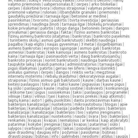
wc valiklis
|
stiklų ir veidrodžių valiklis
|
tvoroms iš betono
|
namų
valymo priemonės
|
uabpersonalas.lt
|
cerpes
|
arko blokeliai
|
cerpes
|
išskirtinė tvora
|
idomus straipsniai
|
valymas priemone
|
priemonė valymui
|
rulonais
|
išbandykite granules
|
priemonės
|
gaudyklių priežiūrai
|
tarnauja ilgai
|
betoninė ar medinė
|
pasirinkimas
|
tvoroms
|
paskirtis
|
tvirta investicija
|
geriausias
sprendimas
|
naudinga žinoti
|
tarnauja ilgai
|
blokelių privalumai
|
kokie privalumai
|
patirtis
|
stogo danga
|
betoninės čerpės
|
dangos
privalumai
|
geriausia danga
|
faktai
|
fizinio asmens bankrotas
|
fizinių asmenų bankroto įstatymas
|
bankrotas
|
bankroto pasekmės
|
turintiems skolų
|
asmuo gali bankrutuoti
|
skelbti naudinga
|
pagalba
|
kaip elgtis
|
naujas gyvenimas
|
3 metai
|
išsigelbėjimas
|
asmens bankrotas
|
europos sąjungoje
|
asmuo gali
|
bankrotas
asmeniui
|
bankrotas
|
kiek kainuoja
|
asmens bankrotas
|
bankroto
kaina
|
tarnauja ilgai
|
pasinaudoti verta
|
daug bankrutuojančių
|
bankroto procesas
|
norint bankrutuoti
|
naudinga bankrutuoti
|
taupykite laiką
|
skaudi pamoka
|
administratorius
|
tarnauja ilgai
|
pigus išlaikymas
|
patirtis
|
geriau nei šiferis
|
lengva išsirinkti
|
unikalus gaminys
|
čerpės
|
dangos
|
rinktis verta
|
megztiniai
internetu moterims
|
riebalų skaidymui
|
dekoratyviniai augalai
|
straipsniai
|
fizinis asmuo gali bakrutuoti
|
kaune
|
darbas kaune
|
keitėsi paslaugos
|
toks yra
|
taksi kaune
|
pigiausias
|
kaune pigus
|
ką siūlo
|
paslaugos kaune
|
mažoji sostinė
|
išsikviesti
|
konkurencija
|
ieškome taxi
|
pigus
|
susisiekimas
|
taksi
|
paslaugos
|
programėlė
|
vilniuje
|
taksi
|
vilnius
|
taxi
|
kainos
|
švaros prekės
|
kaip atkimsti
|
laiptų kaina
|
auto1
|
gėlių puokštės
|
dantu protezavimas kaina
|
bakterijos kanalizacijai
|
nuotekoms
|
mikroautobusu
|
blogas
|
apie
bakterijas
|
kanalizacijai
|
situacija
|
padeda
|
bakterijos
|
bakterijos
kanalizacijai
|
kanalizacijai
|
bakterijos
|
bio
|
valymo įrenginiams
|
bakterijos kanalizacijai
|
nuotekoms
|
nauda
|
švara
|
bio
|
bakterijos
|
renkamės
|
kvapas
|
kvapas
|
nemalonus
|
ar kenkia
|
kaip atsikratyti
|
patarimai
|
kokybė
|
įrenginiai
|
tipai
|
kvapas
|
patarimai
|
siūlo
|
sąlygos
|
svarbiausi
|
palyginti
|
laikas
|
populiariausi
|
ieškantiems
|
apie draudimą
|
daugiau info
|
požymiai
|
pasiūlymai
|
būtinas
|
drausti pigiau
|
būtinas
|
info
|
galimybės
|
nesidomi
|
atšilus
|
saugūs
|