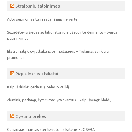
Straipsniu talpinimas
Auto supirkimas turi realią finansinę vertę
Sužadėtuvių žiedas su laboratorijoje užaugintu deimantu – tvarus
pasirinkimas
Ekstremalų krūvį atlaikančios medžiagos – Tiekimas sunkiajai
pramonei
Pigus lektuvu bilietai
Kaip išsirinkti geriausią pelėsio valiklį
Žieminių padangų žymėjimas yra svarbus – kaip išvengti klaidų
Gyvunu prekes
Geriausias maistas sterilizuotoms katėms - JOSERA