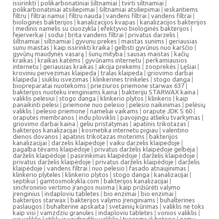
issirinkti
|
polikarbonatiniai šiltnamiai
|
tvirti siltnamiai
|
polikarbonatiniai atsiliepimai
|
šiltnamiai atsiliepimai
|
ieskantiems
filtru
|
filtrai namui
|
filtru nauda
|
vandens filtrai
|
vandens filtrai
|
biologinės bakterijos
|
kanalizacijos kvapas
|
kanalizacijos bakterijos
|
medinis namelis su ciuozykla
|
efektyvio biologinės bakterijos
|
fejerverkai
|
sodui
|
brita vandens filtrai
|
privatus darzelis
|
šiltnamiai
|
siltnamiai
|
gyvunu prekes
|
maistas sunims
|
geriausias
sunu maistas
|
kaip issirinkti kraika
|
gelbsti gyvūnus nuo karščio
|
gyvūnų maudynės vasarą
|
šunų mityba
|
sausas maistas
|
kačių
kraikas
|
kraikas katėms
|
gyvūnams internetu
|
perkamiausios
internetu
|
geriausias kraikas
|
akcija prekems
|
zooprekės
|
Lęšiai
|
kroviniu pervezimas klaipeda
|
tralas klaipeda
|
griovimo darbai
klaipeda
|
siukliu isvezimas
|
klinkerines trinkeles
|
stogo danga
|
biopreparatai nuotekoms
|
prieziuros priemone starwax 637
|
bakterijos nuoteku irenginiams kaina
|
bakteriju STARWAX kaina
|
valiklis pelesiui
|
stogo danga
|
klinkerio plytos
|
klinkeris
|
kaip
panaikinti pelesi
|
priemone nuo pelesio
|
pelesio naikinimas
|
pelėsių
valiklis
|
pelesio priemone
|
nameliai vaikams
|
orapute JDK S 60
|
oraputes membranos
|
indu ploviklis
|
pavojingu atlieku tvarkymas
|
griovimo darbai kaina
|
geliu pristatymas
|
apatinis trikotazas
|
bakterijos kanalizacijai
|
kosmetika internetu pigiau
|
valentino
dienos dovanos
|
apatinis trikotazas moterims
|
bakterijos
kanalizacijai
|
darzelis klaipedoje
|
vaiku darzelis klaipedoje
|
pagalba tėvams klaipėdoje
|
privatus darželis klaipėdoje gelbėja
|
darželis klaipėdoje
|
pasirinkimas klaipėdoje
|
darželis klaipėdoje
|
privatus darželis klaipėdoje
|
privatus darželis klaipėdoje
|
darželis
klaipėdoje
|
vandens filtrai
|
nuo pelesio
|
fasado atnaujinimas
|
klinkerio plyteles
|
klinkerio plytos
|
stogo danga
|
kanalizacijai
|
septikui
|
gamtosmokykla.com
|
bakterijos kanalizacijai
|
sinchroninio vertimo įrangos nuoma
|
kaip prižiūrėti valymo
įrenginius
|
indaploviu tabletes
|
bio enzimai
|
bio enzimai
|
bakterijos starwax
|
bakterijos valymo įrenginiams
|
buhalterines
paslaugos
|
buhalterine apskaita
|
svetainių kūrimas
|
valiklis ne toks
kaip visi
|
vamzdziu granules
|
indaploviu tabletes
|
vonios valiklis
|