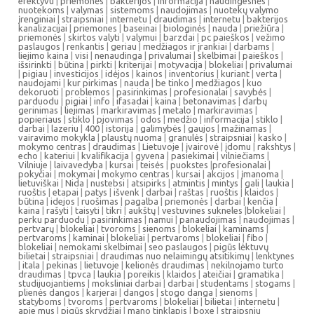
efektyvu
|
priemonės
|
bakterijos
|
informacija
|
naudingesnės
|
nuotekoms
|
valymas
|
sistemoms
|
naudojimas
|
nuotekų valymo
įrenginiai
|
straipsniai
|
internetu
|
draudimas
|
internetu
|
bakterijos
kanalizacijai
|
priemones
|
baseinai
|
biologinės
|
nauda
|
priežiūra
|
priemonės
|
skirtos valyti
|
valymui
|
barzdai
|
pc paieškos
|
vežimo
paslaugos
|
renkantis
|
geriau
|
medžiagos ir įrankiai
|
darbams
|
liejimo kaina
|
visi
|
nenaudinga
|
privalumai
|
skelbimai
|
paieškos
|
išsirinkti
|
būtina
|
pirkti
|
kriterijai
|
motyvacija
|
blokeliai
|
privalumai
|
pigiau
|
investicijos
|
idėjos
|
kainos
|
inventorius
|
kuriant
|
verta
|
naudojami
|
kur pirkimas
|
nauda
|
be tinko
|
medžiagos
|
kuo
dekoruoti
|
problemos
|
pasirinkimas
|
profesionalai
|
savybės
|
parduodu
|
pigiai
|
info
|
ifasadai
|
kaina
|
betonavimas
|
darbų
gerinimas
|
liejimas
|
markiravimas
|
metalo
|
markiravimas
|
popieriaus
|
stiklo
|
pjovimas
|
odos
|
medžio
|
informacija
|
stiklo
|
darbai
|
lazeriu
|
400
|
istorija
|
galimybės
|
gaujos
|
mažinamas
|
vairavimo mokykla
|
plaustų nuoma
|
granulės
|
straipsniai
|
kasko
|
mokymo centras
|
draudimas
|
Lietuvoje
|
įvairovė
|
įdomu
|
rakshtys
|
echo
|
kateriui
|
kvalifikacija
|
gyvena
|
pasiekimai
|
vilniečiams
|
Vilniuje
|
laivavedyba
|
kursai
|
teisės
|
puokstes
|
profesionalai
|
pokyčiai
|
mokymai
|
mokymo centras
|
kursai
|
akcijos
|
įmanoma
|
lietuviškai
|
Nida
|
nustebsi
|
atsipirks
|
atmintis
|
mintys
|
gali
|
laukia
|
ruoštis
|
etapai
|
patys
|
išvenk
|
darbai
|
raštas
|
ruoštis
|
klaidos
|
būtina
|
idejos
|
ruošimas
|
pagalba
|
priemonės
|
darbai
|
kenčia
|
kaina
|
rašyti
|
taisyti
|
tikri
|
aukštų
|
vestuvines sukneles
|
blokeliai
|
perku parduodu
|
pasirinkimas
|
namui
|
panaudojimas
|
naudojimas
|
pertvarų
|
blokeliai
|
tvoroms
|
sienoms
|
blokeliai
|
kaminams
|
pertvaroms
|
kaminai
|
blokeliai
|
pertvaroms
|
blokeliai
|
fibo
|
blokeliai
|
nemokami skelbimai
|
seo paslaugos
|
pigūs lėktuvų
bilietai
|
straipsniai
|
draudimas nuo nelaimingų atsitikimų
|
lenktynes
|
itala
|
pekinas
|
lietuvoje
|
kelionės draudimas
|
nekilnojamo turto
draudimas
|
tpvca
|
laukia
|
poreikis
|
klaidos
|
ateičiai
|
gramatika
|
studijuojantiems
|
moksliniai darbai
|
darbai
|
studentams
|
stogams
|
plienės dangos
|
karjerai
|
dangos
|
stogo danga
|
sienoms
|
statyboms
|
tvoroms
|
pertvaroms
|
blokeliai
|
bilietai
|
internetu
|
apie mus
|
pigūs skrydžiai
|
mano tinklapis
|
boxe
|
straipsniu