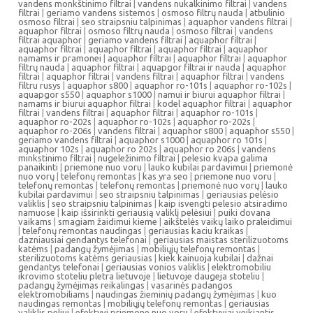
vandens monkštinimo filtrai
|
vandens nukalkinimo filtrai
|
vandens
filtrai
|
geriamo vandens sistemos
|
osmoso filtrų nauda
|
atbulinio
osmoso filtrai
|
seo straipsniu talpinimas
|
aquaphor vandens filtrai
|
aquaphor filtrai
|
osmoso filtrų nauda
|
osmoso filtrai
|
vandens
filtrai aquaphor
|
geriamo vandens filtrai
|
aquaphor filtrai
|
aquaphor filtrai
|
aquaphor filtrai
|
aquaphor filtrai
|
aquaphor
namams ir pramonei
|
aquaphor filtrai
|
aquaphor filtrai
|
aquaphor
filtrų nauda
|
aquaphor filtrai
|
aquapgor filtrai ir nauda
|
aquaphor
filtrai
|
aquaphor filtrai
|
vandens filtrai
|
aquaphor filtrai
|
vandens
filtru rusys
|
aquaphor s800
|
aquaphor ro-101s
|
aquaphor ro-102s
|
aquapgor s550
|
aquaphor s1000
|
namui ir biurui aquaphor filtrai
|
namams ir biurui aquaphor filtrai
|
kodel aquaphor filtrai
|
aquaphor
filtrai
|
vandens filtrai
|
aquaphor filtrai
|
aquaphor ro-101s
|
aquaphor ro-202s
|
aquaphor ro-102s
|
aquaphor ro-202s
|
aquaphor ro-206s
|
vandens filtrai
|
aquaphor s800
|
aquaphor s550
|
geriamo vandens filtrai
|
aquaphor s1000
|
aquaphor ro 101s
|
aquaphor 102s
|
aquaphor ro 202s
|
aquaphor ro 206s
|
vandens
minkstinimo filtrai
|
nugeležinimo filtrai
|
pelesio kvapa galima
panaikinti
|
priemone nuo voru
|
lauko kubilai pardavimui
|
priemonė
nuo vorų
|
telefonų remontas
|
kas yra seo
|
priemone nuo voru
|
telefonų remontas
|
telefonų remontas
|
priemonė nuo vorų
|
lauko
kubilai pardavimui
|
seo straipsniu talpinimas
|
geriausias pelėsio
valiklis
|
seo straipsniu talpinimas
|
kaip isvengti pelesio atsiradimo
namuose
|
kaip išsirinkti geriausią valiklį pelėsiui
|
puiki dovana
vaikams
|
smagiam žaidimui kieme
|
aikštelės vaikų laiko praleidimui
|
telefonų remontas naudingas
|
geriausias kaciu kraikas
|
dazniausiai gendantys telefonai
|
geriausias maistas sterilizuotoms
katėms
|
padangų žymėjimas
|
mobiliųjų telefonų remontas
|
sterilizuotoms katėms geriausias
|
kiek kainuoja kubilai
|
dažnai
gendantys telefonai
|
geriausias vonios valiklis
|
elektromobiliu
ikrovimo stoteliu pletra lietuvoje
|
lietuvoje daugeja stoteliu
|
padangų žymėjimas reikalingas
|
vasarinės padangos
elektromobiliams
|
naudingas žieminių padangų žymėjimas
|
kuo
naudingas remontas
|
mobiliųjų telefonų remontas
|
geriausias
valiklis peliui
|
efektyvi priemone nuo voru
|
efektyviai veikiantis