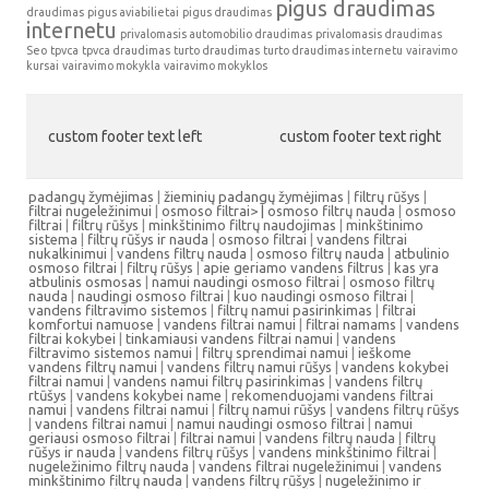
pigus draudimas
draudimas
pigus aviabilietai
pigus draudimas
internetu
privalomasis automobilio draudimas
privalomasis draudimas
Seo
tpvca
tpvca draudimas
turto draudimas
turto draudimas internetu
vairavimo
kursai
vairavimo mokykla
vairavimo mokyklos
custom footer text left
custom footer text right
padangų žymėjimas
|
žieminių padangų žymėjimas
|
filtrų rūšys
|
filtrai nugeležinimui
|
osmoso filtrai> |
osmoso filtrų nauda
|
osmoso
filtrai
|
filtrų rūšys
|
minkštinimo filtrų naudojimas
|
minkštinimo
sistema
|
filtrų rūšys ir nauda
|
osmoso filtrai
|
vandens filtrai
nukalkinimui
|
vandens filtrų nauda
|
osmoso filtrų nauda
|
atbulinio
osmoso filtrai
|
filtrų rūšys
|
apie geriamo vandens filtrus
|
kas yra
atbulinis osmosas
|
namui naudingi osmoso filtrai
|
osmoso filtrų
nauda
|
naudingi osmoso filtrai
|
kuo naudingi osmoso filtrai
|
vandens filtravimo sistemos
|
filtrų namui pasirinkimas
|
filtrai
komfortui namuose
|
vandens filtrai namui
|
filtrai namams
|
vandens
filtrai kokybei
|
tinkamiausi vandens filtrai namui
|
vandens
filtravimo sistemos namui
|
filtrų sprendimai namui
|
ieškome
vandens filtrų namui
|
vandens filtrų namui rūšys
|
vandens kokybei
filtrai namui
|
vandens namui filtrų pasirinkimas
|
vandens filtrų
rtūšys
|
vandens kokybei name
|
rekomenduojami vandens filtrai
namui
|
vandens filtrai namui
|
filtrų namui rūšys
|
vandens filtrų rūšys
|
vandens filtrai namui
|
namui naudingi osmoso filtrai
|
namui
geriausi osmoso filtrai
|
filtrai namui
|
vandens filtrų nauda
|
filtrų
rūšys ir nauda
|
vandens filtrų rūšys
|
vandens minkštinimo filtrai
|
nugeležinimo filtrų nauda
|
vandens filtrai nugeležinimui
|
vandens
minkštinimo filtrų nauda
|
vandens filtrų rūšys
|
nugeležinimo ir