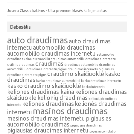
Josera Classic katėms - Ulta premium klasės kačių maistas
Debesėlis
auto draudimas
auto draudimas
internetu
automobilio draudimas
automobilio draudimas internetu
automobilio
draudimas kaina
automobiliu draudimas
automobiliu draudimas internetu
draudimas
civilinis draudimas
draudimas automobilio
draudimas
automobiliui
draudimas internetu pigiau
draudimas internetu pigiausias
draudimo skaičiuoklė
kasko
draudimas internetu pigus
draudimas
kasko draudimas automobiliui
kasko draudimas internetu
kasko draudimo skaičiuoklė
kasko internetu
keliones draudimas kaina
keliones draudimas
skaiciuokle
kelionių draudimas
kelionių draudimas
kelionės draudimas
kelionės draudimas
internetu
masinos draudimas
internetu
masinos draudimas internetu
pigiausias
automobilio draudimas
pigiausias draudimas
pigiausias draudimas internetu
pigus automobilio