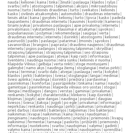
nauda
|
kelionei
|
kaina
|
tinka
|
žinutė
|
paslauga
|
klaidos
|
ryšys
|
svarbu
|
info
|
atostogoms
|
talpinimas
|
akcijos
|
mikroautobusu
nuoma
|
turto
|
kelionės draudimas
|
turto
|
sveikatos
|
kelionės
|
kasko
|
civilinės atsakomybės
|
automobilio
|
draudimas internetu
|
teisės aktai
|
kaina
|
gyvybės
|
kelionių
|
turto
|
tpvca
|
kasko
|
padeda
taupantiems
|
draudimas internetu
|
bausmės
|
kontrolė
|
kameros
|
tiriami įvykiai
|
privalomos paslaugos
|
apie privalomą
|
internetu
|
privalomasis
|
vykstantiems
|
klausimai ir atsakymai
|
sąvokos
|
populiariausias
|
požymiai
|
rekomendacija
|
saugoja
|
verta
|
draudimas internetu
|
internetu
|
išsirinkti
|
atostogoms
|
kelionei
|
pasiruošti
|
padės
|
paslauga
|
patarimai
|
žmonės
|
sąvokos
|
savanoriškas
|
brangios
|
paprasta
|
draudimo naujienos
|
draudimas
internetu
|
pigios padangos
|
straipsnių talpinimas
|
skrydžiai
|
straipsnių talpinimas
|
straipsnių talpinimas
|
seo straipsniu
talpinimas
|
apie paslaugas
|
atvejai
|
kaip rasti
|
informacija
|
šventėms
|
naudinga nuoma
|
nėra sunku
|
kelionės ir nuoma
|
Klaipėda-Vilnius
|
gelbėja
|
verta rinkti
|
stoge montuojami
|
galimybė
|
namo akys
|
naudinga žiemą
|
stoglangiai
|
metas pirkti
|
šviesa
|
terminai
|
svarbi dalis
|
atvejai
|
paslauga
|
verta
|
kokybė
|
klaidos
|
pirkti
|
bakterijos
|
šviesa
|
stoglangiai
|
langai
|
mediniai
|
šviesi aplinka
|
naudinga
|
išsirinkti
|
priežiūra
|
pardavimai
|
pasirinkimas
|
komfortas
|
pasirūpinkite
|
tinkama
|
namui
|
nauda
|
gamintojai
|
pasirinkimas
|
klaipeda vilniaus oro uostas
|
stogui
|
dengia
|
medžiagos
|
dangos
|
verstas
|
gaminiai
|
privalumai
|
renkamės
|
kokybė
|
charakteristika
|
klinkerio
|
kaip išsirinkti
|
klojimas
|
įsigyti
|
apie dangas
|
naudinga
|
populiari
|
daugiau
šviesos
|
šviesa
|
įtakoja
|
įsigyti
|
po egle
|
privalumai
|
informacija
|
nepirkčiau
|
renkantis
|
naudinga
|
pirkti
|
jaukumas
|
privalumai
|
prieš darbus
|
išsirinkti
|
bakterijos
|
talpinimas
|
bio bakterijos
|
naikinimas
|
kvapai
|
naikinimas
|
kaina
|
kova
|
naudojimas
|
įrenginiams
|
naudingos
|
nuotekoms
|
priežiūra
|
priemonės
|
kvapų
naikinimui
|
fermentai
|
tarnauja
|
paskirtis
|
prižiūrėti
|
priemonės
|
informacija
|
nuotekoms
|
svarbu
|
naudojimas
|
valymui
|
gadinti
|
valymo kaina
|
priemonės
|
ne visi
|
reikia
|
naudojamos
|
sprendžia
|