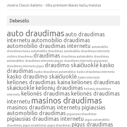
Josera Classic katėms - Ulta premium klasės kačių maistas
Debesėlis
auto draudimas
auto draudimas
internetu
automobilio draudimas
automobilio draudimas internetu
automobilio
draudimas kaina
automobiliu draudimas
automobiliu draudimas internetu
draudimas
civilinis draudimas
draudimas automobilio
draudimas
automobiliui
draudimas internetu pigiau
draudimas internetu pigiausias
draudimo skaičiuoklė
kasko
draudimas internetu pigus
draudimas
kasko draudimas automobiliui
kasko draudimas internetu
kasko draudimo skaičiuoklė
kasko internetu
keliones draudimas kaina
keliones draudimas
skaiciuokle
kelionių draudimas
kelionių draudimas
kelionės draudimas
kelionės draudimas
internetu
masinos draudimas
internetu
masinos draudimas internetu
pigiausias
automobilio draudimas
pigiausias draudimas
pigiausias draudimas internetu
pigus automobilio
pigus draudimas
draudimas
pigus aviabilietai
pigus draudimas