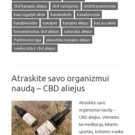
cbd kanapiu aliejus
cbd vartojimas
endokanabinoidai
kaip isgydyti akne
kanabidiolis
kanabinoidai
kanabinoidas
kanapes
kanapiu aliejus
kas yra akne
koncentruotas cbd aliejus
naturalus aliejus
Parkinsono liga
pluostiniu kanapiu aliejus
sveika oda ir cbd aliejus
Atraskite savo organizmui
naudą – CBD aliejus
Atraskite savo
organizmui naudą –
CBD aliejus. Vieniems
tai meditacija, kitiems
sportas, tretiems sveika