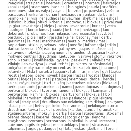
įrenginiai
|
straipsniai
|
internetu
|
draudimas
|
internetu
|
bakterijos
kanalizacijai
|
priemones
|
baseinai
|
biologinės
|
nauda
|
priežiūra
|
priemonės
|
skirtos valyti
|
valymui
|
barzdai
|
pc paieškos
|
vežimo
paslaugos
|
renkantis
|
geriau
|
medžiagos ir įrankiai
|
darbams
|
liejimo kaina
|
visi
|
nenaudinga
|
privalumai
|
skelbimai
|
paieškos
|
išsirinkti
|
būtina
|
pirkti
|
kriterijai
|
motyvacija
|
blokeliai
|
privalumai
|
pigiau
|
investicijos
|
idėjos
|
kainos
|
inventorius
|
kuriant
|
verta
|
naudojami
|
kur pirkimas
|
nauda
|
be tinko
|
medžiagos
|
kuo
dekoruoti
|
problemos
|
pasirinkimas
|
profesionalai
|
savybės
|
parduodu
|
pigiai
|
info
|
ifasadai
|
kaina
|
betonavimas
|
darbų
gerinimas
|
liejimas
|
markiravimas
|
metalo
|
markiravimas
|
popieriaus
|
stiklo
|
pjovimas
|
odos
|
medžio
|
informacija
|
stiklo
|
darbai
|
lazeriu
|
400
|
istorija
|
galimybės
|
gaujos
|
mažinamas
|
vairavimo mokykla
|
plaustų nuoma
|
granulės
|
straipsniai
|
kasko
|
mokymo centras
|
draudimas
|
Lietuvoje
|
įvairovė
|
įdomu
|
rakshtys
|
echo
|
kateriui
|
kvalifikacija
|
gyvena
|
pasiekimai
|
vilniečiams
|
Vilniuje
|
laivavedyba
|
kursai
|
teisės
|
puokstes
|
profesionalai
|
pokyčiai
|
mokymai
|
mokymo centras
|
kursai
|
akcijos
|
įmanoma
|
lietuviškai
|
Nida
|
nustebsi
|
atsipirks
|
atmintis
|
mintys
|
gali
|
laukia
|
ruoštis
|
etapai
|
patys
|
išvenk
|
darbai
|
raštas
|
ruoštis
|
klaidos
|
būtina
|
idejos
|
ruošimas
|
pagalba
|
priemonės
|
darbai
|
kenčia
|
kaina
|
rašyti
|
taisyti
|
tikri
|
aukštų
|
vestuvines sukneles
|
blokeliai
|
perku parduodu
|
pasirinkimas
|
namui
|
panaudojimas
|
naudojimas
|
pertvarų
|
blokeliai
|
tvoroms
|
sienoms
|
blokeliai
|
kaminams
|
pertvaroms
|
kaminai
|
blokeliai
|
pertvaroms
|
blokeliai
|
fibo
|
blokeliai
|
nemokami skelbimai
|
seo paslaugos
|
pigūs lėktuvų
bilietai
|
straipsniai
|
draudimas nuo nelaimingų atsitikimų
|
lenktynes
|
itala
|
pekinas
|
lietuvoje
|
kelionės draudimas
|
nekilnojamo turto
draudimas
|
tpvca
|
laukia
|
poreikis
|
klaidos
|
ateičiai
|
gramatika
|
studijuojantiems
|
moksliniai darbai
|
darbai
|
studentams
|
stogams
|
plienės dangos
|
karjerai
|
dangos
|
stogo danga
|
sienoms
|
statyboms
|
tvoroms
|
pertvaroms
|
blokeliai
|
bilietai
|
internetu
|
apie mus
|
pigūs skrydžiai
|
mano tinklapis
|
boxe
|
straipsniu
talpinimas
|
pigios padangos
|
cs
|
kita
|
viskas
|
skelbimai
|
forum
|