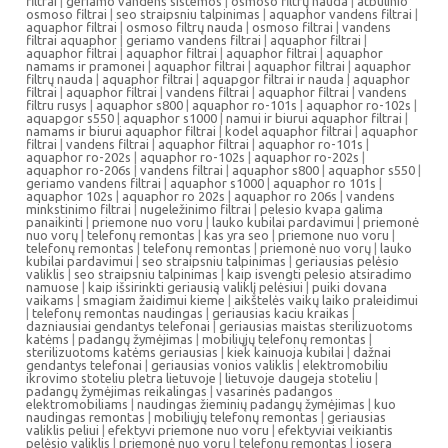
filtrai
|
geriamo vandens sistemos
|
osmoso filtrų nauda
|
atbulinio
osmoso filtrai
|
seo straipsniu talpinimas
|
aquaphor vandens filtrai
|
aquaphor filtrai
|
osmoso filtrų nauda
|
osmoso filtrai
|
vandens
filtrai aquaphor
|
geriamo vandens filtrai
|
aquaphor filtrai
|
aquaphor filtrai
|
aquaphor filtrai
|
aquaphor filtrai
|
aquaphor
namams ir pramonei
|
aquaphor filtrai
|
aquaphor filtrai
|
aquaphor
filtrų nauda
|
aquaphor filtrai
|
aquapgor filtrai ir nauda
|
aquaphor
filtrai
|
aquaphor filtrai
|
vandens filtrai
|
aquaphor filtrai
|
vandens
filtru rusys
|
aquaphor s800
|
aquaphor ro-101s
|
aquaphor ro-102s
|
aquapgor s550
|
aquaphor s1000
|
namui ir biurui aquaphor filtrai
|
namams ir biurui aquaphor filtrai
|
kodel aquaphor filtrai
|
aquaphor
filtrai
|
vandens filtrai
|
aquaphor filtrai
|
aquaphor ro-101s
|
aquaphor ro-202s
|
aquaphor ro-102s
|
aquaphor ro-202s
|
aquaphor ro-206s
|
vandens filtrai
|
aquaphor s800
|
aquaphor s550
|
geriamo vandens filtrai
|
aquaphor s1000
|
aquaphor ro 101s
|
aquaphor 102s
|
aquaphor ro 202s
|
aquaphor ro 206s
|
vandens
minkstinimo filtrai
|
nugeležinimo filtrai
|
pelesio kvapa galima
panaikinti
|
priemone nuo voru
|
lauko kubilai pardavimui
|
priemonė
nuo vorų
|
telefonų remontas
|
kas yra seo
|
priemone nuo voru
|
telefonų remontas
|
telefonų remontas
|
priemonė nuo vorų
|
lauko
kubilai pardavimui
|
seo straipsniu talpinimas
|
geriausias pelėsio
valiklis
|
seo straipsniu talpinimas
|
kaip isvengti pelesio atsiradimo
namuose
|
kaip išsirinkti geriausią valiklį pelėsiui
|
puiki dovana
vaikams
|
smagiam žaidimui kieme
|
aikštelės vaikų laiko praleidimui
|
telefonų remontas naudingas
|
geriausias kaciu kraikas
|
dazniausiai gendantys telefonai
|
geriausias maistas sterilizuotoms
katėms
|
padangų žymėjimas
|
mobiliųjų telefonų remontas
|
sterilizuotoms katėms geriausias
|
kiek kainuoja kubilai
|
dažnai
gendantys telefonai
|
geriausias vonios valiklis
|
elektromobiliu
ikrovimo stoteliu pletra lietuvoje
|
lietuvoje daugeja stoteliu
|
padangų žymėjimas reikalingas
|
vasarinės padangos
elektromobiliams
|
naudingas žieminių padangų žymėjimas
|
kuo
naudingas remontas
|
mobiliųjų telefonų remontas
|
geriausias
valiklis peliui
|
efektyvi priemone nuo voru
|
efektyviai veikiantis
pelėsio valiklis
|
priemonė nuo vorų
|
telefonų remontas
|
josera