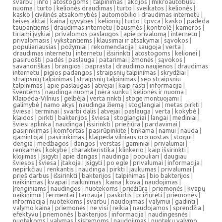
svarbu
|
info
|
atostogoms
|
talpinimas
|
akcijos
|
mikroautobusu
nuoma
|
turto
|
kelionės draudimas
|
turto
|
sveikatos
|
kelionės
|
kasko
|
civilinės atsakomybės
|
automobilio
|
draudimas internetu
|
teisės aktai
|
kaina
|
gyvybės
|
kelionių
|
turto
|
tpvca
|
kasko
|
padeda
taupantiems
|
draudimas internetu
|
bausmės
|
kontrolė
|
kameros
|
tiriami įvykiai
|
privalomos paslaugos
|
apie privalomą
|
internetu
|
privalomasis
|
vykstantiems
|
klausimai ir atsakymai
|
sąvokos
|
populiariausias
|
požymiai
|
rekomendacija
|
saugoja
|
verta
|
draudimas internetu
|
internetu
|
išsirinkti
|
atostogoms
|
kelionei
|
pasiruošti
|
padės
|
paslauga
|
patarimai
|
žmonės
|
sąvokos
|
savanoriškas
|
brangios
|
paprasta
|
draudimo naujienos
|
draudimas
internetu
|
pigios padangos
|
straipsnių talpinimas
|
skrydžiai
|
straipsnių talpinimas
|
straipsnių talpinimas
|
seo straipsniu
talpinimas
|
apie paslaugas
|
atvejai
|
kaip rasti
|
informacija
|
šventėms
|
naudinga nuoma
|
nėra sunku
|
kelionės ir nuoma
|
Klaipėda-Vilnius
|
gelbėja
|
verta rinkti
|
stoge montuojami
|
galimybė
|
namo akys
|
naudinga žiemą
|
stoglangiai
|
metas pirkti
|
šviesa
|
terminai
|
svarbi dalis
|
atvejai
|
paslauga
|
verta
|
kokybė
|
klaidos
|
pirkti
|
bakterijos
|
šviesa
|
stoglangiai
|
langai
|
mediniai
|
šviesi aplinka
|
naudinga
|
išsirinkti
|
priežiūra
|
pardavimai
|
pasirinkimas
|
komfortas
|
pasirūpinkite
|
tinkama
|
namui
|
nauda
|
gamintojai
|
pasirinkimas
|
klaipeda vilniaus oro uostas
|
stogui
|
dengia
|
medžiagos
|
dangos
|
verstas
|
gaminiai
|
privalumai
|
renkamės
|
kokybė
|
charakteristika
|
klinkerio
|
kaip išsirinkti
|
klojimas
|
įsigyti
|
apie dangas
|
naudinga
|
populiari
|
daugiau
šviesos
|
šviesa
|
įtakoja
|
įsigyti
|
po egle
|
privalumai
|
informacija
|
nepirkčiau
|
renkantis
|
naudinga
|
pirkti
|
jaukumas
|
privalumai
|
prieš darbus
|
išsirinkti
|
bakterijos
|
talpinimas
|
bio bakterijos
|
naikinimas
|
kvapai
|
naikinimas
|
kaina
|
kova
|
naudojimas
|
įrenginiams
|
naudingos
|
nuotekoms
|
priežiūra
|
priemonės
|
kvapų
naikinimui
|
fermentai
|
tarnauja
|
paskirtis
|
prižiūrėti
|
priemonės
|
informacija
|
nuotekoms
|
svarbu
|
naudojimas
|
valymui
|
gadinti
|
valymo kaina
|
priemonės
|
ne visi
|
reikia
|
naudojamos
|
sprendžia
|
efektyvu
|
priemonės
|
bakterijos
|
informacija
|
naudingesnės
|
nuotekoms
|
valymas
|
sistemoms
|
naudojimas
|
nuotekų valymo