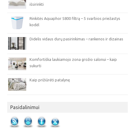
išsirinkti
Rinkitės Aquaphor S800 filtrą – 5 svarbios priežastys
kodėl
Didelis vidaus durų pasirinkimas – rankenos ir dizainas
Komfortiška laukiamojo zona grožio salonui – kaip
sukurti
Kaip prižiūrėti patalynę
Pasidalinimui