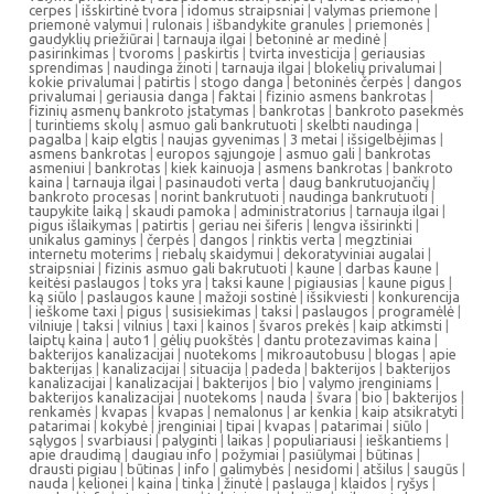
cerpes
|
išskirtinė tvora
|
idomus straipsniai
|
valymas priemone
|
priemonė valymui
|
rulonais
|
išbandykite granules
|
priemonės
|
gaudyklių priežiūrai
|
tarnauja ilgai
|
betoninė ar medinė
|
pasirinkimas
|
tvoroms
|
paskirtis
|
tvirta investicija
|
geriausias
sprendimas
|
naudinga žinoti
|
tarnauja ilgai
|
blokelių privalumai
|
kokie privalumai
|
patirtis
|
stogo danga
|
betoninės čerpės
|
dangos
privalumai
|
geriausia danga
|
faktai
|
fizinio asmens bankrotas
|
fizinių asmenų bankroto įstatymas
|
bankrotas
|
bankroto pasekmės
|
turintiems skolų
|
asmuo gali bankrutuoti
|
skelbti naudinga
|
pagalba
|
kaip elgtis
|
naujas gyvenimas
|
3 metai
|
išsigelbėjimas
|
asmens bankrotas
|
europos sąjungoje
|
asmuo gali
|
bankrotas
asmeniui
|
bankrotas
|
kiek kainuoja
|
asmens bankrotas
|
bankroto
kaina
|
tarnauja ilgai
|
pasinaudoti verta
|
daug bankrutuojančių
|
bankroto procesas
|
norint bankrutuoti
|
naudinga bankrutuoti
|
taupykite laiką
|
skaudi pamoka
|
administratorius
|
tarnauja ilgai
|
pigus išlaikymas
|
patirtis
|
geriau nei šiferis
|
lengva išsirinkti
|
unikalus gaminys
|
čerpės
|
dangos
|
rinktis verta
|
megztiniai
internetu moterims
|
riebalų skaidymui
|
dekoratyviniai augalai
|
straipsniai
|
fizinis asmuo gali bakrutuoti
|
kaune
|
darbas kaune
|
keitėsi paslaugos
|
toks yra
|
taksi kaune
|
pigiausias
|
kaune pigus
|
ką siūlo
|
paslaugos kaune
|
mažoji sostinė
|
išsikviesti
|
konkurencija
|
ieškome taxi
|
pigus
|
susisiekimas
|
taksi
|
paslaugos
|
programėlė
|
vilniuje
|
taksi
|
vilnius
|
taxi
|
kainos
|
švaros prekės
|
kaip atkimsti
|
laiptų kaina
|
auto1
|
gėlių puokštės
|
dantu protezavimas kaina
|
bakterijos kanalizacijai
|
nuotekoms
|
mikroautobusu
|
blogas
|
apie
bakterijas
|
kanalizacijai
|
situacija
|
padeda
|
bakterijos
|
bakterijos
kanalizacijai
|
kanalizacijai
|
bakterijos
|
bio
|
valymo įrenginiams
|
bakterijos kanalizacijai
|
nuotekoms
|
nauda
|
švara
|
bio
|
bakterijos
|
renkamės
|
kvapas
|
kvapas
|
nemalonus
|
ar kenkia
|
kaip atsikratyti
|
patarimai
|
kokybė
|
įrenginiai
|
tipai
|
kvapas
|
patarimai
|
siūlo
|
sąlygos
|
svarbiausi
|
palyginti
|
laikas
|
populiariausi
|
ieškantiems
|
apie draudimą
|
daugiau info
|
požymiai
|
pasiūlymai
|
būtinas
|
drausti pigiau
|
būtinas
|
info
|
galimybės
|
nesidomi
|
atšilus
|
saugūs
|
nauda
|
kelionei
|
kaina
|
tinka
|
žinutė
|
paslauga
|
klaidos
|
ryšys
|