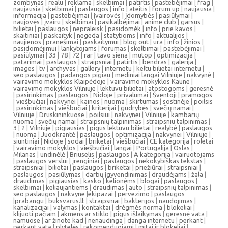
zombynas
|
realu
|
reklama
|
skelbimai
|
patirtis
|
pastebėjimai
|
frag
|
naujausia
|
skelbimai
|
paslaugos
|
info
|
ateitis
|
forum up
|
naujausia
|
informacija
|
pastebėjimai
|
įvairovės
|
įdomybės
|
pasiūlymai
|
naujovės
|
įvairu
|
skelbimai
|
pasikalbėjimai
|
anime club
|
garsus
|
bilietai
|
paslaugos
|
nepraleisk
|
pasidomėk
|
info
|
prie kavos
|
skaitiniai
|
paskaityk
|
negeda
|
statyboms
|
info
|
aktualijos
|
naujienos
|
pranešimai
|
paskaitymui
|
blog out
|
ura
|
info
|
žinios
|
pasidomėjimui
|
lankytojams
|
forumas
|
skelbimai
|
pastebėjimai
|
pasiūlymai
|
33
|
78
|
72
|
rar
|
tavo siena
|
mutop
|
optimizacija
|
patarimai
|
paslaugos
|
straipsniai
|
patirtis
|
bendras
|
galerija
|
images
|
tv
|
archyvas
|
gallery
|
internetu
|
keltu bilietai internetu
|
seo paslaugos
|
padangos pigiau
|
mediniai langai Vilniuje
|
nakvynė
|
vairavimo mokyklos Klaipėdoje
|
vairavimo mokyklos Kaune
|
vairavimo mokyklos Vilniuje
|
lektuvu bilietai
|
atostogoms
|
geresnė
|
pasirinkimas
|
paslaugos
|
Nidoje
|
privalumai
|
Šventoji
|
pramogos
|
viešbučiai
|
nakvynei
|
kainos
|
nuoma
|
skirtumas
|
sostinėje
|
poilsis
|
pasirinkimas
|
viešbučiai
|
kriterijai
|
gudrybės
|
svečių namai
|
Vilniuje
|
Druskininkuose
|
poilsiui
|
nakvynei
|
Vilniuje
|
kambarių
nuoma
|
svečių namai
|
straipsnių talpinimas
|
straipsniu talpinimas
|
3
|
2
|
Vilniuje
|
pigiausias
|
pigus lektuvu bilietai
|
realybė
|
paslaugos
|
nuoma
|
Juodkrantė
|
paslaugos
|
optimizacija
|
nakvynei
|
Vilniuje
|
siuntiniai
|
Nidoje
|
sodai
|
briketai
|
viešbučiai
|
CE kategorija
|
roletai
|
vairavimo mokyklos
|
viešbučiai
|
langai
|
Portugalija
|
Oslas
|
Milanas
|
undinėlė
|
Briuselis
|
paslaugos
|
A kategorija
|
vairuotojams
|
paslaugos verslui
|
įrenginiai
|
paslaugos
|
nekokybiškas tekstas
|
straipsniai
|
bilietai
|
paslaugos
|
briketai
|
priežiūrai
|
straipsniai
|
paslaugos
|
pasiūlymas
|
darbų įgyvendinimas
|
draudėjams
|
žala
|
draudimas
|
pigiausias
|
kasko
|
kelionėms
|
blogai
|
paslaugos
|
skelbimai
|
keliaujantiems
|
draudimas
|
auto
|
straipsnių talpinimas
|
seo paslaugos
|
nakvyne
|
ekipazai
|
pervezimo
|
paslaugos
|
prabangu
|
buksvarus.lt
|
straipsniai
|
bakterijos
|
naudojimas
|
kanalizacijai
|
valymas
|
kontaktai
|
drėgmės norma
|
blokeliai
|
klijuoti pačiam
|
akmens ar stiklo
|
pigus išlaikymas
|
geresnė vata
|
namuose
|
ar žinote kad
|
nenaudinga
|
danga internetu
|
perkant
|
perkant vatą
|
plytelės
|
rekomenduojami
|
mitai ir blokeliai
|