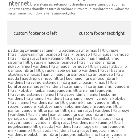
internetu
privalomasis automobilio draudimas
privalomasis draudimas
Seo
tpvca
tpvca draudimas
turto draudimas
turto draudimas internetu
vairavimo
kursai
vairavimo mokykla
vairavimo mokyklos
custom footer text left
custom footer text right
padangų žymėjimas
|
žieminių padangų žymėjimas
|
filtrų rūšys
|
filtrai nugeležinimui
|
osmoso filtrai> |
osmoso filtrų nauda
|
osmoso
filtrai
|
filtrų rūšys
|
minkštinimo filtrų naudojimas
|
minkštinimo
sistema
|
filtrų rūšys ir nauda
|
osmoso filtrai
|
vandens filtrai
nukalkinimui
|
vandens filtrų nauda
|
osmoso filtrų nauda
|
atbulinio
osmoso filtrai
|
filtrų rūšys
|
apie geriamo vandens filtrus
|
kas yra
atbulinis osmosas
|
namui naudingi osmoso filtrai
|
osmoso filtrų
nauda
|
naudingi osmoso filtrai
|
kuo naudingi osmoso filtrai
|
vandens filtravimo sistemos
|
filtrų namui pasirinkimas
|
filtrai
komfortui namuose
|
vandens filtrai namui
|
filtrai namams
|
vandens
filtrai kokybei
|
tinkamiausi vandens filtrai namui
|
vandens
filtravimo sistemos namui
|
filtrų sprendimai namui
|
ieškome
vandens filtrų namui
|
vandens filtrų namui rūšys
|
vandens kokybei
filtrai namui
|
vandens namui filtrų pasirinkimas
|
vandens filtrų
rtūšys
|
vandens kokybei name
|
rekomenduojami vandens filtrai
namui
|
vandens filtrai namui
|
filtrų namui rūšys
|
vandens filtrų rūšys
|
vandens filtrai namui
|
namui naudingi osmoso filtrai
|
namui
geriausi osmoso filtrai
|
filtrai namui
|
vandens filtrų nauda
|
filtrų
rūšys ir nauda
|
vandens filtrų rūšys
|
vandens minkštinimo filtrai
|
nugeležinimo filtrų nauda
|
vandens filtrai nugeležinimui
|
vandens
minkštinimo filtrų nauda
|
vandens filtrų rūšys
|
nugeležinimo ir
vandens monkštinimo filtrai
|
vandens nukalkinimo filtrai
|
vandens