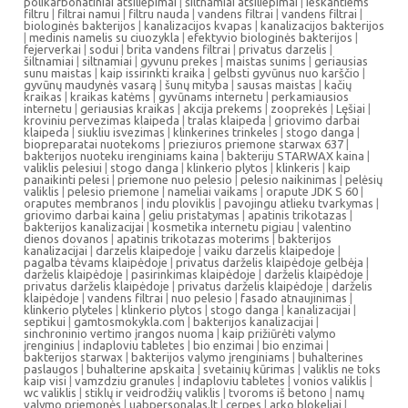
polikarbonatiniai atsiliepimai
|
šiltnamiai atsiliepimai
|
ieskantiems
filtru
|
filtrai namui
|
filtru nauda
|
vandens filtrai
|
vandens filtrai
|
biologinės bakterijos
|
kanalizacijos kvapas
|
kanalizacijos bakterijos
|
medinis namelis su ciuozykla
|
efektyvio biologinės bakterijos
|
fejerverkai
|
sodui
|
brita vandens filtrai
|
privatus darzelis
|
šiltnamiai
|
siltnamiai
|
gyvunu prekes
|
maistas sunims
|
geriausias
sunu maistas
|
kaip issirinkti kraika
|
gelbsti gyvūnus nuo karščio
|
gyvūnų maudynės vasarą
|
šunų mityba
|
sausas maistas
|
kačių
kraikas
|
kraikas katėms
|
gyvūnams internetu
|
perkamiausios
internetu
|
geriausias kraikas
|
akcija prekems
|
zooprekės
|
Lęšiai
|
kroviniu pervezimas klaipeda
|
tralas klaipeda
|
griovimo darbai
klaipeda
|
siukliu isvezimas
|
klinkerines trinkeles
|
stogo danga
|
biopreparatai nuotekoms
|
prieziuros priemone starwax 637
|
bakterijos nuoteku irenginiams kaina
|
bakteriju STARWAX kaina
|
valiklis pelesiui
|
stogo danga
|
klinkerio plytos
|
klinkeris
|
kaip
panaikinti pelesi
|
priemone nuo pelesio
|
pelesio naikinimas
|
pelėsių
valiklis
|
pelesio priemone
|
nameliai vaikams
|
orapute JDK S 60
|
oraputes membranos
|
indu ploviklis
|
pavojingu atlieku tvarkymas
|
griovimo darbai kaina
|
geliu pristatymas
|
apatinis trikotazas
|
bakterijos kanalizacijai
|
kosmetika internetu pigiau
|
valentino
dienos dovanos
|
apatinis trikotazas moterims
|
bakterijos
kanalizacijai
|
darzelis klaipedoje
|
vaiku darzelis klaipedoje
|
pagalba tėvams klaipėdoje
|
privatus darželis klaipėdoje gelbėja
|
darželis klaipėdoje
|
pasirinkimas klaipėdoje
|
darželis klaipėdoje
|
privatus darželis klaipėdoje
|
privatus darželis klaipėdoje
|
darželis
klaipėdoje
|
vandens filtrai
|
nuo pelesio
|
fasado atnaujinimas
|
klinkerio plyteles
|
klinkerio plytos
|
stogo danga
|
kanalizacijai
|
septikui
|
gamtosmokykla.com
|
bakterijos kanalizacijai
|
sinchroninio vertimo įrangos nuoma
|
kaip prižiūrėti valymo
įrenginius
|
indaploviu tabletes
|
bio enzimai
|
bio enzimai
|
bakterijos starwax
|
bakterijos valymo įrenginiams
|
buhalterines
paslaugos
|
buhalterine apskaita
|
svetainių kūrimas
|
valiklis ne toks
kaip visi
|
vamzdziu granules
|
indaploviu tabletes
|
vonios valiklis
|
wc valiklis
|
stiklų ir veidrodžių valiklis
|
tvoroms iš betono
|
namų
valymo priemonės
|
uabpersonalas.lt
|
cerpes
|
arko blokeliai
|