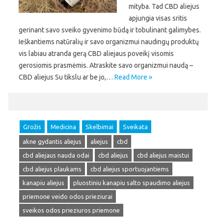
mityba. Tad CBD aliejus
apjungia visas sritis
gerinant savo sveiko gyvenimo būdą ir tobulinant galimybes.
Ieškantiems natūralių ir savo organizmui naudingų produktų
vis labiau atranda gerą CBD aliejaus poveikį visomis
gerosiomis prasmėmis. Atraskite savo organizmui naudą –
CBD aliejus Su tikslu ar be jo,…
Read More »
Grožis
Medicina
Skelbimai
Sveikata
akne gydantis aliejus
aliejus
cbd
cbd aliejaus nauda odai
cbd aliejus
cbd aliejus maistui
cbd aliejus plaukams
cbd aliejus sportuojantiems
kanapiu aliejus
pluostiniu kanapiu salto spaudimo aliejus
priemone veido odos prieziurai
sveikos odos prieziuros priemone