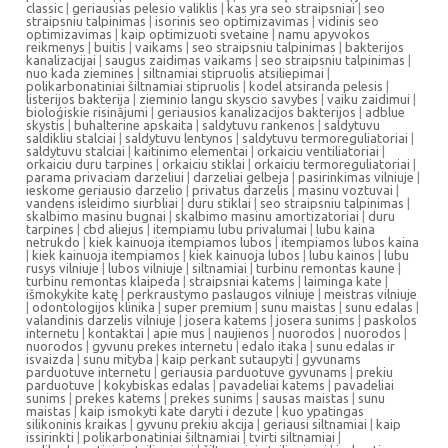
classic
|
geriausias pelesio valiklis
|
kas yra seo straipsniai
|
seo
straipsniu talpinimas
|
isorinis seo optimizavimas
|
vidinis seo
optimizavimas
|
kaip optimizuoti svetaine
|
namu apyvokos
reikmenys
|
buitis
|
vaikams
|
seo straipsniu talpinimas
|
bakterijos
kanalizacijai
|
saugus zaidimas vaikams
|
seo straipsniu talpinimas
|
nuo kada ziemines
|
siltnamiai stipruolis atsiliepimai
|
polikarbonatiniai šiltnamiai stipruolis
|
kodel atsiranda pelesis
|
listerijos bakterija
|
zieminio langu skyscio savybes
|
vaiku zaidimui
|
bioloģiskie risinājumi
|
geriausios kanalizacijos bakterijos
|
adblue
skystis
|
buhalterine apskaita
|
saldytuvu rankenos
|
saldytuvu
saldikliu stalciai
|
saldytuvu lentynos
|
saldytuvu termoreguliatoriai
|
saldytuvu stalciai
|
kaitinimo elementai
|
orkaiciu ventiliatoriai
|
orkaiciu duru tarpines
|
orkaiciu stiklai
|
orkaiciu termoreguliatoriai
|
parama privaciam darzeliui
|
darzeliai gelbeja
|
pasirinkimas vilniuje
|
ieskome geriausio darzelio
|
privatus darzelis
|
masinu voztuvai
|
vandens isleidimo siurbliai
|
duru stiklai
|
seo straipsniu talpinimas
|
skalbimo masinu bugnai
|
skalbimo masinu amortizatoriai
|
duru
tarpines
|
cbd aliejus
|
itempiamu lubu privalumai
|
lubu kaina
netrukdo
|
kiek kainuoja itempiamos lubos
|
itempiamos lubos kaina
|
kiek kainuoja itempiamos
|
kiek kainuoja lubos
|
lubu kainos
|
lubu
rusys vilniuje
|
lubos vilniuje
|
siltnamiai
|
turbinu remontas kaune
|
turbinu remontas klaipeda
|
straipsniai katems
|
laiminga kate
|
išmokykite katę
|
perkraustymo paslaugos vilniuje
|
meistras vilniuje
|
odontologijos klinika
|
super premium
|
sunu maistas
|
sunu edalas
|
valandinis darzelis vilniuje
|
josera katems
|
josera sunims
|
paskolos
internetu
|
kontaktai
|
apie mus
|
naujienos
|
nuorodos
|
nuorodos
|
nuorodos
|
gyvunu prekes internetu
|
edalo itaka
|
sunu edalas ir
isvaizda
|
sunu mityba
|
kaip perkant sutaupyti
|
gyvunams
parduotuve internetu
|
geriausia parduotuve gyvunams
|
prekiu
parduotuve
|
kokybiskas edalas
|
pavadeliai katems
|
pavadeliai
sunims
|
prekes katems
|
prekes sunims
|
sausas maistas
|
sunu
maistas
|
kaip ismokyti kate daryti i dezute
|
kuo ypatingas
silikoninis kraikas
|
gyvunu prekiu akcija
|
geriausi siltnamiai
|
kaip
issirinkti
|
polikarbonatiniai šiltnamiai
|
tvirti siltnamiai
|