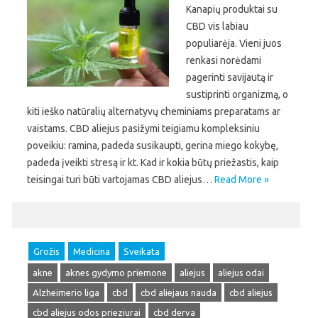
Kanapių produktai su
CBD vis labiau
populiarėja. Vieni juos
renkasi norėdami
pagerinti savijautą ir
sustiprinti organizmą, o
kiti ieško natūralių alternatyvų cheminiams preparatams ar
vaistams. CBD aliejus pasižymi teigiamu kompleksiniu
poveikiu: ramina, padeda susikaupti, gerina miego kokybę,
padeda įveikti stresą ir kt. Kad ir kokia būtų priežastis, kaip
teisingai turi būti vartojamas CBD aliejus…
Read More »
Grožis
Medicina
Sveikata
akne
aknes gydymo priemone
aliejus
aliejus odai
Alzheimerio liga
cbd
cbd aliejaus nauda
cbd aliejus
cbd aliejus odos prieziurai
cbd derva