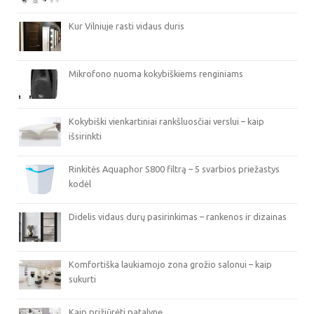
Kur Vilniuje rasti vidaus duris
Mikrofono nuoma kokybiškiems renginiams
Kokybiški vienkartiniai rankšluosčiai verslui – kaip
išsirinkti
Rinkitės Aquaphor S800 filtrą – 5 svarbios priežastys
kodėl
Didelis vidaus durų pasirinkimas – rankenos ir dizainas
Komfortiška laukiamojo zona grožio salonui – kaip
sukurti
Kaip prižiūrėti patalynę