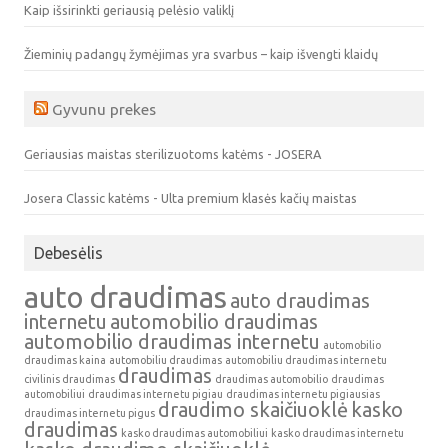
Kaip išsirinkti geriausią pelėsio valiklį
Žieminių padangų žymėjimas yra svarbus – kaip išvengti klaidų
Gyvunu prekes
Geriausias maistas sterilizuotoms katėms - JOSERA
Josera Classic katėms - Ulta premium klasės kačių maistas
Debesėlis
auto draudimas
auto draudimas
internetu
automobilio draudimas
automobilio draudimas internetu
automobilio
draudimas kaina
automobiliu draudimas
automobiliu draudimas internetu
draudimas
civilinis draudimas
draudimas automobilio
draudimas
automobiliui
draudimas internetu pigiau
draudimas internetu pigiausias
draudimo skaičiuoklė
kasko
draudimas internetu pigus
draudimas
kasko draudimas automobiliui
kasko draudimas internetu