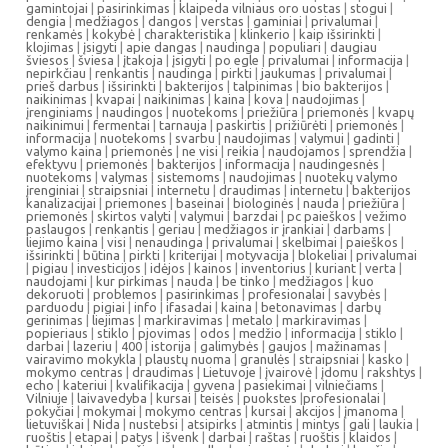
gamintojai
|
pasirinkimas
|
klaipeda vilniaus oro uostas
|
stogui
|
dengia
|
medžiagos
|
dangos
|
verstas
|
gaminiai
|
privalumai
|
renkamės
|
kokybė
|
charakteristika
|
klinkerio
|
kaip išsirinkti
|
klojimas
|
įsigyti
|
apie dangas
|
naudinga
|
populiari
|
daugiau
šviesos
|
šviesa
|
įtakoja
|
įsigyti
|
po egle
|
privalumai
|
informacija
|
nepirkčiau
|
renkantis
|
naudinga
|
pirkti
|
jaukumas
|
privalumai
|
prieš darbus
|
išsirinkti
|
bakterijos
|
talpinimas
|
bio bakterijos
|
naikinimas
|
kvapai
|
naikinimas
|
kaina
|
kova
|
naudojimas
|
įrenginiams
|
naudingos
|
nuotekoms
|
priežiūra
|
priemonės
|
kvapų
naikinimui
|
fermentai
|
tarnauja
|
paskirtis
|
prižiūrėti
|
priemonės
|
informacija
|
nuotekoms
|
svarbu
|
naudojimas
|
valymui
|
gadinti
|
valymo kaina
|
priemonės
|
ne visi
|
reikia
|
naudojamos
|
sprendžia
|
efektyvu
|
priemonės
|
bakterijos
|
informacija
|
naudingesnės
|
nuotekoms
|
valymas
|
sistemoms
|
naudojimas
|
nuotekų valymo
įrenginiai
|
straipsniai
|
internetu
|
draudimas
|
internetu
|
bakterijos
kanalizacijai
|
priemones
|
baseinai
|
biologinės
|
nauda
|
priežiūra
|
priemonės
|
skirtos valyti
|
valymui
|
barzdai
|
pc paieškos
|
vežimo
paslaugos
|
renkantis
|
geriau
|
medžiagos ir įrankiai
|
darbams
|
liejimo kaina
|
visi
|
nenaudinga
|
privalumai
|
skelbimai
|
paieškos
|
išsirinkti
|
būtina
|
pirkti
|
kriterijai
|
motyvacija
|
blokeliai
|
privalumai
|
pigiau
|
investicijos
|
idėjos
|
kainos
|
inventorius
|
kuriant
|
verta
|
naudojami
|
kur pirkimas
|
nauda
|
be tinko
|
medžiagos
|
kuo
dekoruoti
|
problemos
|
pasirinkimas
|
profesionalai
|
savybės
|
parduodu
|
pigiai
|
info
|
ifasadai
|
kaina
|
betonavimas
|
darbų
gerinimas
|
liejimas
|
markiravimas
|
metalo
|
markiravimas
|
popieriaus
|
stiklo
|
pjovimas
|
odos
|
medžio
|
informacija
|
stiklo
|
darbai
|
lazeriu
|
400
|
istorija
|
galimybės
|
gaujos
|
mažinamas
|
vairavimo mokykla
|
plaustų nuoma
|
granulės
|
straipsniai
|
kasko
|
mokymo centras
|
draudimas
|
Lietuvoje
|
įvairovė
|
įdomu
|
rakshtys
|
echo
|
kateriui
|
kvalifikacija
|
gyvena
|
pasiekimai
|
vilniečiams
|
Vilniuje
|
laivavedyba
|
kursai
|
teisės
|
puokstes
|
profesionalai
|
pokyčiai
|
mokymai
|
mokymo centras
|
kursai
|
akcijos
|
įmanoma
|
lietuviškai
|
Nida
|
nustebsi
|
atsipirks
|
atmintis
|
mintys
|
gali
|
laukia
|
ruoštis
|
etapai
|
patys
|
išvenk
|
darbai
|
raštas
|
ruoštis
|
klaidos
|