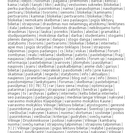
būtina
|
idejos
|
ruošimas
|
pagalba
|
priemonės
|
darbai
|
kenčia
|
kaina
|
rašyti
|
taisyti
|
tikri
|
aukštų
|
vestuvines sukneles
|
blokeliai
|
perku parduodu
|
pasirinkimas
|
namui
|
panaudojimas
|
naudojimas
|
pertvarų
|
blokeliai
|
tvoroms
|
sienoms
|
blokeliai
|
kaminams
|
pertvaroms
|
kaminai
|
blokeliai
|
pertvaroms
|
blokeliai
|
fibo
|
blokeliai
|
nemokami skelbimai
|
seo paslaugos
|
pigūs lėktuvų
bilietai
|
straipsniai
|
draudimas nuo nelaimingų atsitikimų
|
lenktynes
|
itala
|
pekinas
|
lietuvoje
|
kelionės draudimas
|
nekilnojamo turto
draudimas
|
tpvca
|
laukia
|
poreikis
|
klaidos
|
ateičiai
|
gramatika
|
studijuojantiems
|
moksliniai darbai
|
darbai
|
studentams
|
stogams
|
plienės dangos
|
karjerai
|
dangos
|
stogo danga
|
sienoms
|
statyboms
|
tvoroms
|
pertvaroms
|
blokeliai
|
bilietai
|
internetu
|
apie mus
|
pigūs skrydžiai
|
mano tinklapis
|
boxe
|
straipsniu
talpinimas
|
pigios padangos
|
cs
|
kita
|
viskas
|
skelbimai
|
forum
|
zombynas
|
realu
|
reklama
|
skelbimai
|
patirtis
|
pastebėjimai
|
frag
|
naujausia
|
skelbimai
|
paslaugos
|
info
|
ateitis
|
forum up
|
naujausia
|
informacija
|
pastebėjimai
|
įvairovės
|
įdomybės
|
pasiūlymai
|
naujovės
|
įvairu
|
skelbimai
|
pasikalbėjimai
|
anime club
|
garsus
|
bilietai
|
paslaugos
|
nepraleisk
|
pasidomėk
|
info
|
prie kavos
|
skaitiniai
|
paskaityk
|
negeda
|
statyboms
|
info
|
aktualijos
|
naujienos
|
pranešimai
|
paskaitymui
|
blog out
|
ura
|
info
|
žinios
|
pasidomėjimui
|
lankytojams
|
forumas
|
skelbimai
|
pastebėjimai
|
pasiūlymai
|
33
|
78
|
72
|
rar
|
tavo siena
|
mutop
|
optimizacija
|
patarimai
|
paslaugos
|
straipsniai
|
patirtis
|
bendras
|
galerija
|
images
|
tv
|
archyvas
|
gallery
|
internetu
|
keltu bilietai internetu
|
seo paslaugos
|
padangos pigiau
|
mediniai langai Vilniuje
|
nakvynė
|
vairavimo mokyklos Klaipėdoje
|
vairavimo mokyklos Kaune
|
vairavimo mokyklos Vilniuje
|
lektuvu bilietai
|
atostogoms
|
geresnė
|
pasirinkimas
|
paslaugos
|
Nidoje
|
privalumai
|
Šventoji
|
pramogos
|
viešbučiai
|
nakvynei
|
kainos
|
nuoma
|
skirtumas
|
sostinėje
|
poilsis
|
pasirinkimas
|
viešbučiai
|
kriterijai
|
gudrybės
|
svečių namai
|
Vilniuje
|
Druskininkuose
|
poilsiui
|
nakvynei
|
Vilniuje
|
kambarių
nuoma
|
svečių namai
|
straipsnių talpinimas
|
straipsniu talpinimas
|
3
|
2
|
Vilniuje
|
pigiausias
|
pigus lektuvu bilietai
|
realybė
|
paslaugos
|
nuoma
|
Juodkrantė
|
paslaugos
|
optimizacija
|
nakvynei
|
Vilniuje
|