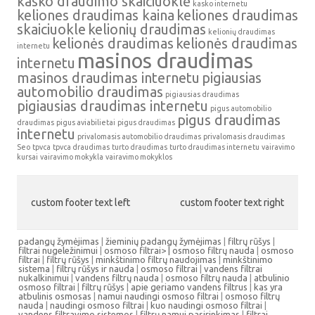
kasko draudimo skaičiuoklė
kasko internetu
keliones draudimas kaina
keliones draudimas
skaiciuokle
kelionių draudimas
kelionių draudimas
kelionės draudimas
kelionės draudimas
internetu
masinos draudimas
internetu
masinos draudimas internetu
pigiausias
automobilio draudimas
pigiausias draudimas
pigiausias draudimas internetu
pigus automobilio
pigus draudimas
draudimas
pigus aviabilietai
pigus draudimas
internetu
privalomasis automobilio draudimas
privalomasis draudimas
Seo
tpvca
tpvca draudimas
turto draudimas
turto draudimas internetu
vairavimo
kursai
vairavimo mokykla
vairavimo mokyklos
custom footer text left
custom footer text right
padangų žymėjimas
|
žieminių padangų žymėjimas
|
filtrų rūšys
|
filtrai nugeležinimui
|
osmoso filtrai> |
osmoso filtrų nauda
|
osmoso
filtrai
|
filtrų rūšys
|
minkštinimo filtrų naudojimas
|
minkštinimo
sistema
|
filtrų rūšys ir nauda
|
osmoso filtrai
|
vandens filtrai
nukalkinimui
|
vandens filtrų nauda
|
osmoso filtrų nauda
|
atbulinio
osmoso filtrai
|
filtrų rūšys
|
apie geriamo vandens filtrus
|
kas yra
atbulinis osmosas
|
namui naudingi osmoso filtrai
|
osmoso filtrų
nauda
|
naudingi osmoso filtrai
|
kuo naudingi osmoso filtrai
|
vandens filtravimo sistemos
|
filtrų namui pasirinkimas
|
filtrai