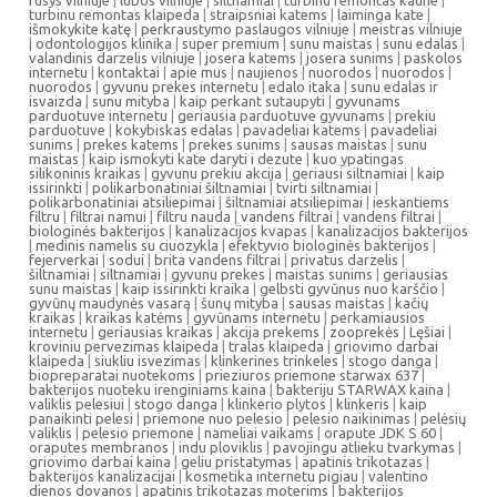
rusys vilniuje
|
lubos vilniuje
|
siltnamiai
|
turbinu remontas kaune
|
turbinu remontas klaipeda
|
straipsniai katems
|
laiminga kate
|
išmokykite katę
|
perkraustymo paslaugos vilniuje
|
meistras vilniuje
|
odontologijos klinika
|
super premium
|
sunu maistas
|
sunu edalas
|
valandinis darzelis vilniuje
|
josera katems
|
josera sunims
|
paskolos
internetu
|
kontaktai
|
apie mus
|
naujienos
|
nuorodos
|
nuorodos
|
nuorodos
|
gyvunu prekes internetu
|
edalo itaka
|
sunu edalas ir
isvaizda
|
sunu mityba
|
kaip perkant sutaupyti
|
gyvunams
parduotuve internetu
|
geriausia parduotuve gyvunams
|
prekiu
parduotuve
|
kokybiskas edalas
|
pavadeliai katems
|
pavadeliai
sunims
|
prekes katems
|
prekes sunims
|
sausas maistas
|
sunu
maistas
|
kaip ismokyti kate daryti i dezute
|
kuo ypatingas
silikoninis kraikas
|
gyvunu prekiu akcija
|
geriausi siltnamiai
|
kaip
issirinkti
|
polikarbonatiniai šiltnamiai
|
tvirti siltnamiai
|
polikarbonatiniai atsiliepimai
|
šiltnamiai atsiliepimai
|
ieskantiems
filtru
|
filtrai namui
|
filtru nauda
|
vandens filtrai
|
vandens filtrai
|
biologinės bakterijos
|
kanalizacijos kvapas
|
kanalizacijos bakterijos
|
medinis namelis su ciuozykla
|
efektyvio biologinės bakterijos
|
fejerverkai
|
sodui
|
brita vandens filtrai
|
privatus darzelis
|
šiltnamiai
|
siltnamiai
|
gyvunu prekes
|
maistas sunims
|
geriausias
sunu maistas
|
kaip issirinkti kraika
|
gelbsti gyvūnus nuo karščio
|
gyvūnų maudynės vasarą
|
šunų mityba
|
sausas maistas
|
kačių
kraikas
|
kraikas katėms
|
gyvūnams internetu
|
perkamiausios
internetu
|
geriausias kraikas
|
akcija prekems
|
zooprekės
|
Lęšiai
|
kroviniu pervezimas klaipeda
|
tralas klaipeda
|
griovimo darbai
klaipeda
|
siukliu isvezimas
|
klinkerines trinkeles
|
stogo danga
|
biopreparatai nuotekoms
|
prieziuros priemone starwax 637
|
bakterijos nuoteku irenginiams kaina
|
bakteriju STARWAX kaina
|
valiklis pelesiui
|
stogo danga
|
klinkerio plytos
|
klinkeris
|
kaip
panaikinti pelesi
|
priemone nuo pelesio
|
pelesio naikinimas
|
pelėsių
valiklis
|
pelesio priemone
|
nameliai vaikams
|
orapute JDK S 60
|
oraputes membranos
|
indu ploviklis
|
pavojingu atlieku tvarkymas
|
griovimo darbai kaina
|
geliu pristatymas
|
apatinis trikotazas
|
bakterijos kanalizacijai
|
kosmetika internetu pigiau
|
valentino
dienos dovanos
|
apatinis trikotazas moterims
|
bakterijos