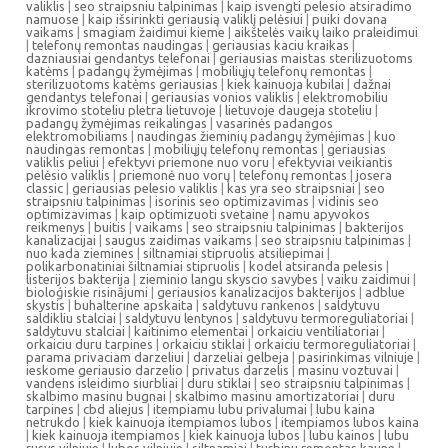
valiklis
|
seo straipsniu talpinimas
|
kaip isvengti pelesio atsiradimo
namuose
|
kaip išsirinkti geriausią valiklį pelėsiui
|
puiki dovana
vaikams
|
smagiam žaidimui kieme
|
aikštelės vaikų laiko praleidimui
|
telefonų remontas naudingas
|
geriausias kaciu kraikas
|
dazniausiai gendantys telefonai
|
geriausias maistas sterilizuotoms
katėms
|
padangų žymėjimas
|
mobiliųjų telefonų remontas
|
sterilizuotoms katėms geriausias
|
kiek kainuoja kubilai
|
dažnai
gendantys telefonai
|
geriausias vonios valiklis
|
elektromobiliu
ikrovimo stoteliu pletra lietuvoje
|
lietuvoje daugeja stoteliu
|
padangų žymėjimas reikalingas
|
vasarinės padangos
elektromobiliams
|
naudingas žieminių padangų žymėjimas
|
kuo
naudingas remontas
|
mobiliųjų telefonų remontas
|
geriausias
valiklis peliui
|
efektyvi priemone nuo voru
|
efektyviai veikiantis
pelėsio valiklis
|
priemonė nuo vorų
|
telefonų remontas
|
josera
classic
|
geriausias pelesio valiklis
|
kas yra seo straipsniai
|
seo
straipsniu talpinimas
|
isorinis seo optimizavimas
|
vidinis seo
optimizavimas
|
kaip optimizuoti svetaine
|
namu apyvokos
reikmenys
|
buitis
|
vaikams
|
seo straipsniu talpinimas
|
bakterijos
kanalizacijai
|
saugus zaidimas vaikams
|
seo straipsniu talpinimas
|
nuo kada ziemines
|
siltnamiai stipruolis atsiliepimai
|
polikarbonatiniai šiltnamiai stipruolis
|
kodel atsiranda pelesis
|
listerijos bakterija
|
zieminio langu skyscio savybes
|
vaiku zaidimui
|
bioloģiskie risinājumi
|
geriausios kanalizacijos bakterijos
|
adblue
skystis
|
buhalterine apskaita
|
saldytuvu rankenos
|
saldytuvu
saldikliu stalciai
|
saldytuvu lentynos
|
saldytuvu termoreguliatoriai
|
saldytuvu stalciai
|
kaitinimo elementai
|
orkaiciu ventiliatoriai
|
orkaiciu duru tarpines
|
orkaiciu stiklai
|
orkaiciu termoreguliatoriai
|
parama privaciam darzeliui
|
darzeliai gelbeja
|
pasirinkimas vilniuje
|
ieskome geriausio darzelio
|
privatus darzelis
|
masinu voztuvai
|
vandens isleidimo siurbliai
|
duru stiklai
|
seo straipsniu talpinimas
|
skalbimo masinu bugnai
|
skalbimo masinu amortizatoriai
|
duru
tarpines
|
cbd aliejus
|
itempiamu lubu privalumai
|
lubu kaina
netrukdo
|
kiek kainuoja itempiamos lubos
|
itempiamos lubos kaina
|
kiek kainuoja itempiamos
|
kiek kainuoja lubos
|
lubu kainos
|
lubu