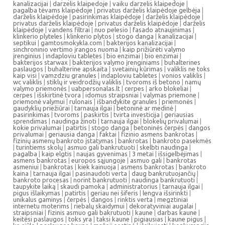
kanalizacijai
|
darzelis klaipedoje
|
vaiku darzelis klaipedoje
|
pagalba tėvams klaipėdoje
|
privatus darželis klaipėdoje gelbėja
|
darželis klaipėdoje
|
pasirinkimas klaipėdoje
|
darželis klaipėdoje
|
privatus darželis klaipėdoje
|
privatus darželis klaipėdoje
|
darželis
klaipėdoje
|
vandens filtrai
|
nuo pelesio
|
fasado atnaujinimas
|
klinkerio plyteles
|
klinkerio plytos
|
stogo danga
|
kanalizacijai
|
septikui
|
gamtosmokykla.com
|
bakterijos kanalizacijai
|
sinchroninio vertimo įrangos nuoma
|
kaip prižiūrėti valymo
įrenginius
|
indaploviu tabletes
|
bio enzimai
|
bio enzimai
|
bakterijos starwax
|
bakterijos valymo įrenginiams
|
buhalterines
paslaugos
|
buhalterine apskaita
|
svetainių kūrimas
|
valiklis ne toks
kaip visi
|
vamzdziu granules
|
indaploviu tabletes
|
vonios valiklis
|
wc valiklis
|
stiklų ir veidrodžių valiklis
|
tvoroms iš betono
|
namų
valymo priemonės
|
uabpersonalas.lt
|
cerpes
|
arko blokeliai
|
cerpes
|
išskirtinė tvora
|
idomus straipsniai
|
valymas priemone
|
priemonė valymui
|
rulonais
|
išbandykite granules
|
priemonės
|
gaudyklių priežiūrai
|
tarnauja ilgai
|
betoninė ar medinė
|
pasirinkimas
|
tvoroms
|
paskirtis
|
tvirta investicija
|
geriausias
sprendimas
|
naudinga žinoti
|
tarnauja ilgai
|
blokelių privalumai
|
kokie privalumai
|
patirtis
|
stogo danga
|
betoninės čerpės
|
dangos
privalumai
|
geriausia danga
|
faktai
|
fizinio asmens bankrotas
|
fizinių asmenų bankroto įstatymas
|
bankrotas
|
bankroto pasekmės
|
turintiems skolų
|
asmuo gali bankrutuoti
|
skelbti naudinga
|
pagalba
|
kaip elgtis
|
naujas gyvenimas
|
3 metai
|
išsigelbėjimas
|
asmens bankrotas
|
europos sąjungoje
|
asmuo gali
|
bankrotas
asmeniui
|
bankrotas
|
kiek kainuoja
|
asmens bankrotas
|
bankroto
kaina
|
tarnauja ilgai
|
pasinaudoti verta
|
daug bankrutuojančių
|
bankroto procesas
|
norint bankrutuoti
|
naudinga bankrutuoti
|
taupykite laiką
|
skaudi pamoka
|
administratorius
|
tarnauja ilgai
|
pigus išlaikymas
|
patirtis
|
geriau nei šiferis
|
lengva išsirinkti
|
unikalus gaminys
|
čerpės
|
dangos
|
rinktis verta
|
megztiniai
internetu moterims
|
riebalų skaidymui
|
dekoratyviniai augalai
|
straipsniai
|
fizinis asmuo gali bakrutuoti
|
kaune
|
darbas kaune
|
keitėsi paslaugos
|
toks yra
|
taksi kaune
|
pigiausias
|
kaune pigus
|