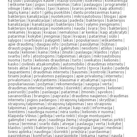
ką siūlo
|
paslaugos kaune
|
mažoji sostinė
|
išsikviesti
|
konkurencija
|
ieškome taxi
|
pigus
|
susisiekimas
|
taksi
|
paslaugos
|
programėlė
|
vilniuje
|
taksi
|
vilnius
|
taxi
|
kainos
|
švaros prekės
|
kaip atkimsti
|
laiptų kaina
|
auto1
|
gėlių puokštės
|
dantu protezavimas kaina
|
bakterijos kanalizacijai
|
nuotekoms
|
mikroautobusu
|
blogas
|
apie
bakterijas
|
kanalizacijai
|
situacija
|
padeda
|
bakterijos
|
bakterijos
kanalizacijai
|
kanalizacijai
|
bakterijos
|
bio
|
valymo įrenginiams
|
bakterijos kanalizacijai
|
nuotekoms
|
nauda
|
švara
|
bio
|
bakterijos
|
renkamės
|
kvapas
|
kvapas
|
nemalonus
|
ar kenkia
|
kaip atsikratyti
|
patarimai
|
kokybė
|
įrenginiai
|
tipai
|
kvapas
|
patarimai
|
siūlo
|
sąlygos
|
svarbiausi
|
palyginti
|
laikas
|
populiariausi
|
ieškantiems
|
apie draudimą
|
daugiau info
|
požymiai
|
pasiūlymai
|
būtinas
|
drausti pigiau
|
būtinas
|
info
|
galimybės
|
nesidomi
|
atšilus
|
saugūs
|
nauda
|
kelionei
|
kaina
|
tinka
|
žinutė
|
paslauga
|
klaidos
|
ryšys
|
svarbu
|
info
|
atostogoms
|
talpinimas
|
akcijos
|
mikroautobusu
nuoma
|
turto
|
kelionės draudimas
|
turto
|
sveikatos
|
kelionės
|
kasko
|
civilinės atsakomybės
|
automobilio
|
draudimas internetu
|
teisės aktai
|
kaina
|
gyvybės
|
kelionių
|
turto
|
tpvca
|
kasko
|
padeda
taupantiems
|
draudimas internetu
|
bausmės
|
kontrolė
|
kameros
|
tiriami įvykiai
|
privalomos paslaugos
|
apie privalomą
|
internetu
|
privalomasis
|
vykstantiems
|
klausimai ir atsakymai
|
sąvokos
|
populiariausias
|
požymiai
|
rekomendacija
|
saugoja
|
verta
|
draudimas internetu
|
internetu
|
išsirinkti
|
atostogoms
|
kelionei
|
pasiruošti
|
padės
|
paslauga
|
patarimai
|
žmonės
|
sąvokos
|
savanoriškas
|
brangios
|
paprasta
|
draudimo naujienos
|
draudimas
internetu
|
pigios padangos
|
straipsnių talpinimas
|
skrydžiai
|
straipsnių talpinimas
|
straipsnių talpinimas
|
seo straipsniu
talpinimas
|
apie paslaugas
|
atvejai
|
kaip rasti
|
informacija
|
šventėms
|
naudinga nuoma
|
nėra sunku
|
kelionės ir nuoma
|
Klaipėda-Vilnius
|
gelbėja
|
verta rinkti
|
stoge montuojami
|
galimybė
|
namo akys
|
naudinga žiemą
|
stoglangiai
|
metas pirkti
|
šviesa
|
terminai
|
svarbi dalis
|
atvejai
|
paslauga
|
verta
|
kokybė
|
klaidos
|
pirkti
|
bakterijos
|
šviesa
|
stoglangiai
|
langai
|
mediniai
|
šviesi aplinka
|
naudinga
|
išsirinkti
|
priežiūra
|
pardavimai
|
pasirinkimas
|
komfortas
|
pasirūpinkite
|
tinkama
|
namui
|
nauda
|