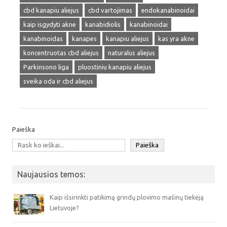
cbd kanapiu aliejus
cbd vartojimas
endokanabinoidai
kaip isgydyti akne
kanabidiolis
kanabinoidai
kanabinoidas
kanapes
kanapiu aliejus
kas yra akne
koncentruotas cbd aliejus
naturalus aliejus
Parkinsono liga
pluostiniu kanapiu aliejus
sveika oda ir cbd aliejus
Paieška
Paieška
Naujausios temos:
Kaip išsirinkti patikimą grindų plovimo mašinų tiekėją
Lietuvoje?