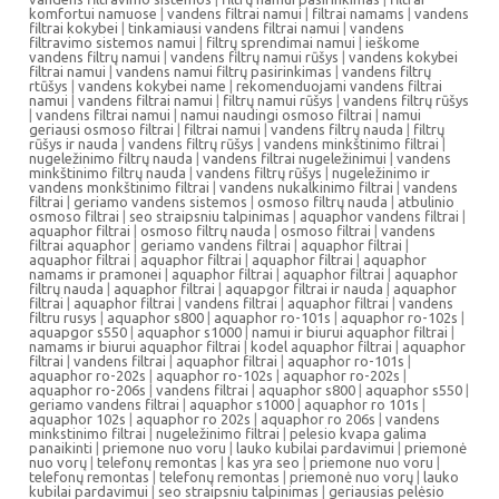
komfortui namuose
|
vandens filtrai namui
|
filtrai namams
|
vandens
filtrai kokybei
|
tinkamiausi vandens filtrai namui
|
vandens
filtravimo sistemos namui
|
filtrų sprendimai namui
|
ieškome
vandens filtrų namui
|
vandens filtrų namui rūšys
|
vandens kokybei
filtrai namui
|
vandens namui filtrų pasirinkimas
|
vandens filtrų
rtūšys
|
vandens kokybei name
|
rekomenduojami vandens filtrai
namui
|
vandens filtrai namui
|
filtrų namui rūšys
|
vandens filtrų rūšys
|
vandens filtrai namui
|
namui naudingi osmoso filtrai
|
namui
geriausi osmoso filtrai
|
filtrai namui
|
vandens filtrų nauda
|
filtrų
rūšys ir nauda
|
vandens filtrų rūšys
|
vandens minkštinimo filtrai
|
nugeležinimo filtrų nauda
|
vandens filtrai nugeležinimui
|
vandens
minkštinimo filtrų nauda
|
vandens filtrų rūšys
|
nugeležinimo ir
vandens monkštinimo filtrai
|
vandens nukalkinimo filtrai
|
vandens
filtrai
|
geriamo vandens sistemos
|
osmoso filtrų nauda
|
atbulinio
osmoso filtrai
|
seo straipsniu talpinimas
|
aquaphor vandens filtrai
|
aquaphor filtrai
|
osmoso filtrų nauda
|
osmoso filtrai
|
vandens
filtrai aquaphor
|
geriamo vandens filtrai
|
aquaphor filtrai
|
aquaphor filtrai
|
aquaphor filtrai
|
aquaphor filtrai
|
aquaphor
namams ir pramonei
|
aquaphor filtrai
|
aquaphor filtrai
|
aquaphor
filtrų nauda
|
aquaphor filtrai
|
aquapgor filtrai ir nauda
|
aquaphor
filtrai
|
aquaphor filtrai
|
vandens filtrai
|
aquaphor filtrai
|
vandens
filtru rusys
|
aquaphor s800
|
aquaphor ro-101s
|
aquaphor ro-102s
|
aquapgor s550
|
aquaphor s1000
|
namui ir biurui aquaphor filtrai
|
namams ir biurui aquaphor filtrai
|
kodel aquaphor filtrai
|
aquaphor
filtrai
|
vandens filtrai
|
aquaphor filtrai
|
aquaphor ro-101s
|
aquaphor ro-202s
|
aquaphor ro-102s
|
aquaphor ro-202s
|
aquaphor ro-206s
|
vandens filtrai
|
aquaphor s800
|
aquaphor s550
|
geriamo vandens filtrai
|
aquaphor s1000
|
aquaphor ro 101s
|
aquaphor 102s
|
aquaphor ro 202s
|
aquaphor ro 206s
|
vandens
minkstinimo filtrai
|
nugeležinimo filtrai
|
pelesio kvapa galima
panaikinti
|
priemone nuo voru
|
lauko kubilai pardavimui
|
priemonė
nuo vorų
|
telefonų remontas
|
kas yra seo
|
priemone nuo voru
|
telefonų remontas
|
telefonų remontas
|
priemonė nuo vorų
|
lauko
kubilai pardavimui
|
seo straipsniu talpinimas
|
geriausias pelėsio