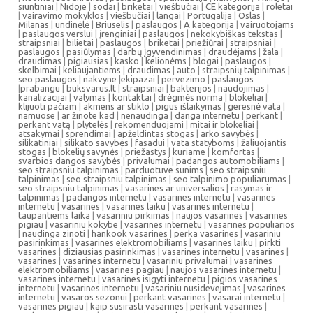
siuntiniai
|
Nidoje
|
sodai
|
briketai
|
viešbučiai
|
CE kategorija
|
roletai
|
vairavimo mokyklos
|
viešbučiai
|
langai
|
Portugalija
|
Oslas
|
Milanas
|
undinėlė
|
Briuselis
|
paslaugos
|
A kategorija
|
vairuotojams
|
paslaugos verslui
|
įrenginiai
|
paslaugos
|
nekokybiškas tekstas
|
straipsniai
|
bilietai
|
paslaugos
|
briketai
|
priežiūrai
|
straipsniai
|
paslaugos
|
pasiūlymas
|
darbų įgyvendinimas
|
draudėjams
|
žala
|
draudimas
|
pigiausias
|
kasko
|
kelionėms
|
blogai
|
paslaugos
|
skelbimai
|
keliaujantiems
|
draudimas
|
auto
|
straipsnių talpinimas
|
seo paslaugos
|
nakvyne
|
ekipazai
|
pervezimo
|
paslaugos
|
prabangu
|
buksvarus.lt
|
straipsniai
|
bakterijos
|
naudojimas
|
kanalizacijai
|
valymas
|
kontaktai
|
drėgmės norma
|
blokeliai
|
klijuoti pačiam
|
akmens ar stiklo
|
pigus išlaikymas
|
geresnė vata
|
namuose
|
ar žinote kad
|
nenaudinga
|
danga internetu
|
perkant
|
perkant vatą
|
plytelės
|
rekomenduojami
|
mitai ir blokeliai
|
atsakymai
|
sprendimai
|
apželdintas stogas
|
arko savybės
|
silikatiniai
|
silikato savybės
|
fasadui
|
vata statyboms
|
žaliuojantis
stogas
|
blokelių savynės
|
priežastys
|
kuriame
|
komfortas
|
svarbios dangos savybės
|
privalumai
|
padangos automobiliams
|
seo straipsniu talpinimas
|
parduotuve sunims
|
seo straipsniu
talpinimas
|
seo straipsniu talpinimas
|
seo talpinimo populiarumas
|
seo straipsniu talpinimas
|
vasarines ar universalios
|
rasymas ir
talpinimas
|
padangos internetu
|
vasarines internetu
|
vasarines
internetu
|
vasarines
|
vasarines laiku
|
vasarines internetu
|
taupantiems laika
|
vasariniu pirkimas
|
naujos vasarines
|
vasarines
pigiau
|
vasariniu kokybe
|
vasarines internetu
|
vasarines populiarios
|
naudinga zinoti
|
hankook vasarines
|
perka vasarines
|
vasariniu
pasirinkimas
|
vasarines elektromobiliams
|
vasarines laiku
|
pirkti
vasarines
|
diziausias pasirinkimas
|
vasarines internetu
|
vasarines
|
vasarines
|
vasarines internetu
|
vasariniu privalumai
|
vasarines
elektromobiliams
|
vasarines pagiau
|
naujos vasarines internetu
|
vasarines internetu
|
vasarines isigyti internetu
|
pigios vasarines
internetu
|
vasarines internetu
|
vasariniu nusidevejimas
|
vasarines
internetu
|
vasaros sezonui
|
perkant vasarines
|
vasarai internetu
|
vasarines pigiau
|
kaip susirasti vasarines
|
perkant vasarines
|