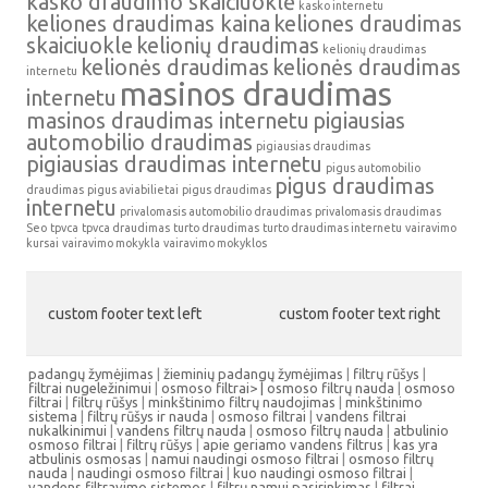
kasko draudimo skaičiuoklė
kasko internetu
keliones draudimas kaina
keliones draudimas
skaiciuokle
kelionių draudimas
kelionių draudimas
kelionės draudimas
kelionės draudimas
internetu
masinos draudimas
internetu
masinos draudimas internetu
pigiausias
automobilio draudimas
pigiausias draudimas
pigiausias draudimas internetu
pigus automobilio
pigus draudimas
draudimas
pigus aviabilietai
pigus draudimas
internetu
privalomasis automobilio draudimas
privalomasis draudimas
Seo
tpvca
tpvca draudimas
turto draudimas
turto draudimas internetu
vairavimo
kursai
vairavimo mokykla
vairavimo mokyklos
custom footer text left
custom footer text right
padangų žymėjimas
|
žieminių padangų žymėjimas
|
filtrų rūšys
|
filtrai nugeležinimui
|
osmoso filtrai> |
osmoso filtrų nauda
|
osmoso
filtrai
|
filtrų rūšys
|
minkštinimo filtrų naudojimas
|
minkštinimo
sistema
|
filtrų rūšys ir nauda
|
osmoso filtrai
|
vandens filtrai
nukalkinimui
|
vandens filtrų nauda
|
osmoso filtrų nauda
|
atbulinio
osmoso filtrai
|
filtrų rūšys
|
apie geriamo vandens filtrus
|
kas yra
atbulinis osmosas
|
namui naudingi osmoso filtrai
|
osmoso filtrų
nauda
|
naudingi osmoso filtrai
|
kuo naudingi osmoso filtrai
|
vandens filtravimo sistemos
|
filtrų namui pasirinkimas
|
filtrai