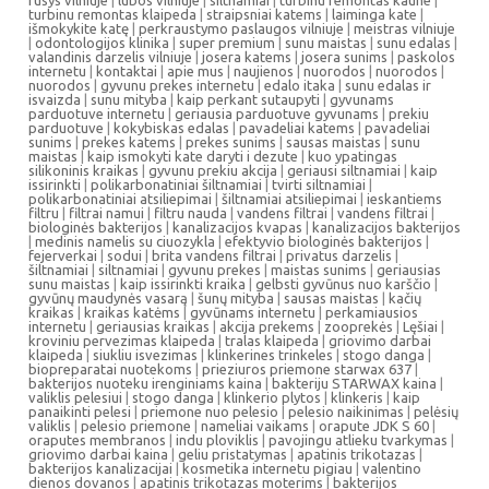
rusys vilniuje
|
lubos vilniuje
|
siltnamiai
|
turbinu remontas kaune
|
turbinu remontas klaipeda
|
straipsniai katems
|
laiminga kate
|
išmokykite katę
|
perkraustymo paslaugos vilniuje
|
meistras vilniuje
|
odontologijos klinika
|
super premium
|
sunu maistas
|
sunu edalas
|
valandinis darzelis vilniuje
|
josera katems
|
josera sunims
|
paskolos
internetu
|
kontaktai
|
apie mus
|
naujienos
|
nuorodos
|
nuorodos
|
nuorodos
|
gyvunu prekes internetu
|
edalo itaka
|
sunu edalas ir
isvaizda
|
sunu mityba
|
kaip perkant sutaupyti
|
gyvunams
parduotuve internetu
|
geriausia parduotuve gyvunams
|
prekiu
parduotuve
|
kokybiskas edalas
|
pavadeliai katems
|
pavadeliai
sunims
|
prekes katems
|
prekes sunims
|
sausas maistas
|
sunu
maistas
|
kaip ismokyti kate daryti i dezute
|
kuo ypatingas
silikoninis kraikas
|
gyvunu prekiu akcija
|
geriausi siltnamiai
|
kaip
issirinkti
|
polikarbonatiniai šiltnamiai
|
tvirti siltnamiai
|
polikarbonatiniai atsiliepimai
|
šiltnamiai atsiliepimai
|
ieskantiems
filtru
|
filtrai namui
|
filtru nauda
|
vandens filtrai
|
vandens filtrai
|
biologinės bakterijos
|
kanalizacijos kvapas
|
kanalizacijos bakterijos
|
medinis namelis su ciuozykla
|
efektyvio biologinės bakterijos
|
fejerverkai
|
sodui
|
brita vandens filtrai
|
privatus darzelis
|
šiltnamiai
|
siltnamiai
|
gyvunu prekes
|
maistas sunims
|
geriausias
sunu maistas
|
kaip issirinkti kraika
|
gelbsti gyvūnus nuo karščio
|
gyvūnų maudynės vasarą
|
šunų mityba
|
sausas maistas
|
kačių
kraikas
|
kraikas katėms
|
gyvūnams internetu
|
perkamiausios
internetu
|
geriausias kraikas
|
akcija prekems
|
zooprekės
|
Lęšiai
|
kroviniu pervezimas klaipeda
|
tralas klaipeda
|
griovimo darbai
klaipeda
|
siukliu isvezimas
|
klinkerines trinkeles
|
stogo danga
|
biopreparatai nuotekoms
|
prieziuros priemone starwax 637
|
bakterijos nuoteku irenginiams kaina
|
bakteriju STARWAX kaina
|
valiklis pelesiui
|
stogo danga
|
klinkerio plytos
|
klinkeris
|
kaip
panaikinti pelesi
|
priemone nuo pelesio
|
pelesio naikinimas
|
pelėsių
valiklis
|
pelesio priemone
|
nameliai vaikams
|
orapute JDK S 60
|
oraputes membranos
|
indu ploviklis
|
pavojingu atlieku tvarkymas
|
griovimo darbai kaina
|
geliu pristatymas
|
apatinis trikotazas
|
bakterijos kanalizacijai
|
kosmetika internetu pigiau
|
valentino
dienos dovanos
|
apatinis trikotazas moterims
|
bakterijos