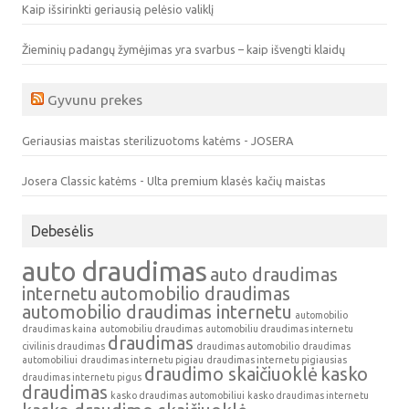
Kaip išsirinkti geriausią pelėsio valiklį
Žieminių padangų žymėjimas yra svarbus – kaip išvengti klaidų
Gyvunu prekes
Geriausias maistas sterilizuotoms katėms - JOSERA
Josera Classic katėms - Ulta premium klasės kačių maistas
Debesėlis
auto draudimas
auto draudimas
internetu
automobilio draudimas
automobilio draudimas internetu
automobilio
draudimas kaina
automobiliu draudimas
automobiliu draudimas internetu
draudimas
civilinis draudimas
draudimas automobilio
draudimas
automobiliui
draudimas internetu pigiau
draudimas internetu pigiausias
draudimo skaičiuoklė
kasko
draudimas internetu pigus
draudimas
kasko draudimas automobiliui
kasko draudimas internetu