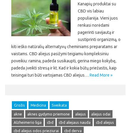
Kanapių produktai su
CBD vis labiau
populiarėja. Vieni juos
renkasi norėdami
pagerinti savijautą ir
sustiprinti organizmą, o
kiti ieško natūralių alternatyvų cheminiams preparatams ar
vaistams. CBD aliejus pasižymi teigiamu kompleksiniu
poveikiu: ramina, padeda susikaupti, gerina miego kokybę,
padeda įveikti stresą ir kt. Kad ir kokia būtų priežastis, kaip
teisingai turi būti vartojamas CBD aliejus…
Read More »
Grožis
Medicina
Sveikata
akne
aknes gydymo priemone
aliejus
aliejus odai
Alzheimerio liga
cbd
cbd aliejaus nauda
cbd aliejus
cbd aliejus odos prieziurai
cbd derva