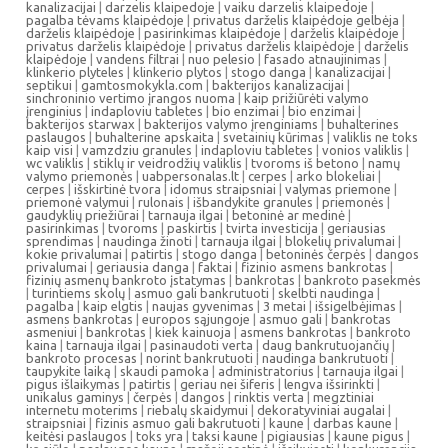
kanalizacijai
|
darzelis klaipedoje
|
vaiku darzelis klaipedoje
|
pagalba tėvams klaipėdoje
|
privatus darželis klaipėdoje gelbėja
|
darželis klaipėdoje
|
pasirinkimas klaipėdoje
|
darželis klaipėdoje
|
privatus darželis klaipėdoje
|
privatus darželis klaipėdoje
|
darželis
klaipėdoje
|
vandens filtrai
|
nuo pelesio
|
fasado atnaujinimas
|
klinkerio plyteles
|
klinkerio plytos
|
stogo danga
|
kanalizacijai
|
septikui
|
gamtosmokykla.com
|
bakterijos kanalizacijai
|
sinchroninio vertimo įrangos nuoma
|
kaip prižiūrėti valymo
įrenginius
|
indaploviu tabletes
|
bio enzimai
|
bio enzimai
|
bakterijos starwax
|
bakterijos valymo įrenginiams
|
buhalterines
paslaugos
|
buhalterine apskaita
|
svetainių kūrimas
|
valiklis ne toks
kaip visi
|
vamzdziu granules
|
indaploviu tabletes
|
vonios valiklis
|
wc valiklis
|
stiklų ir veidrodžių valiklis
|
tvoroms iš betono
|
namų
valymo priemonės
|
uabpersonalas.lt
|
cerpes
|
arko blokeliai
|
cerpes
|
išskirtinė tvora
|
idomus straipsniai
|
valymas priemone
|
priemonė valymui
|
rulonais
|
išbandykite granules
|
priemonės
|
gaudyklių priežiūrai
|
tarnauja ilgai
|
betoninė ar medinė
|
pasirinkimas
|
tvoroms
|
paskirtis
|
tvirta investicija
|
geriausias
sprendimas
|
naudinga žinoti
|
tarnauja ilgai
|
blokelių privalumai
|
kokie privalumai
|
patirtis
|
stogo danga
|
betoninės čerpės
|
dangos
privalumai
|
geriausia danga
|
faktai
|
fizinio asmens bankrotas
|
fizinių asmenų bankroto įstatymas
|
bankrotas
|
bankroto pasekmės
|
turintiems skolų
|
asmuo gali bankrutuoti
|
skelbti naudinga
|
pagalba
|
kaip elgtis
|
naujas gyvenimas
|
3 metai
|
išsigelbėjimas
|
asmens bankrotas
|
europos sąjungoje
|
asmuo gali
|
bankrotas
asmeniui
|
bankrotas
|
kiek kainuoja
|
asmens bankrotas
|
bankroto
kaina
|
tarnauja ilgai
|
pasinaudoti verta
|
daug bankrutuojančių
|
bankroto procesas
|
norint bankrutuoti
|
naudinga bankrutuoti
|
taupykite laiką
|
skaudi pamoka
|
administratorius
|
tarnauja ilgai
|
pigus išlaikymas
|
patirtis
|
geriau nei šiferis
|
lengva išsirinkti
|
unikalus gaminys
|
čerpės
|
dangos
|
rinktis verta
|
megztiniai
internetu moterims
|
riebalų skaidymui
|
dekoratyviniai augalai
|
straipsniai
|
fizinis asmuo gali bakrutuoti
|
kaune
|
darbas kaune
|
keitėsi paslaugos
|
toks yra
|
taksi kaune
|
pigiausias
|
kaune pigus
|