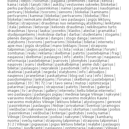
būtina
|
idejos
|
ruošimas
|
pagalba
|
priemonės
|
darbai
|
kenčia
|
kaina
|
rašyti
|
taisyti
|
tikri
|
aukštų
|
vestuvines sukneles
|
blokeliai
|
perku parduodu
|
pasirinkimas
|
namui
|
panaudojimas
|
naudojimas
|
pertvarų
|
blokeliai
|
tvoroms
|
sienoms
|
blokeliai
|
kaminams
|
pertvaroms
|
kaminai
|
blokeliai
|
pertvaroms
|
blokeliai
|
fibo
|
blokeliai
|
nemokami skelbimai
|
seo paslaugos
|
pigūs lėktuvų
bilietai
|
straipsniai
|
draudimas nuo nelaimingų atsitikimų
|
lenktynes
|
itala
|
pekinas
|
lietuvoje
|
kelionės draudimas
|
nekilnojamo turto
draudimas
|
tpvca
|
laukia
|
poreikis
|
klaidos
|
ateičiai
|
gramatika
|
studijuojantiems
|
moksliniai darbai
|
darbai
|
studentams
|
stogams
|
plienės dangos
|
karjerai
|
dangos
|
stogo danga
|
sienoms
|
statyboms
|
tvoroms
|
pertvaroms
|
blokeliai
|
bilietai
|
internetu
|
apie mus
|
pigūs skrydžiai
|
mano tinklapis
|
boxe
|
straipsniu
talpinimas
|
pigios padangos
|
cs
|
kita
|
viskas
|
skelbimai
|
forum
|
zombynas
|
realu
|
reklama
|
skelbimai
|
patirtis
|
pastebėjimai
|
frag
|
naujausia
|
skelbimai
|
paslaugos
|
info
|
ateitis
|
forum up
|
naujausia
|
informacija
|
pastebėjimai
|
įvairovės
|
įdomybės
|
pasiūlymai
|
naujovės
|
įvairu
|
skelbimai
|
pasikalbėjimai
|
anime club
|
garsus
|
bilietai
|
paslaugos
|
nepraleisk
|
pasidomėk
|
info
|
prie kavos
|
skaitiniai
|
paskaityk
|
negeda
|
statyboms
|
info
|
aktualijos
|
naujienos
|
pranešimai
|
paskaitymui
|
blog out
|
ura
|
info
|
žinios
|
pasidomėjimui
|
lankytojams
|
forumas
|
skelbimai
|
pastebėjimai
|
pasiūlymai
|
33
|
78
|
72
|
rar
|
tavo siena
|
mutop
|
optimizacija
|
patarimai
|
paslaugos
|
straipsniai
|
patirtis
|
bendras
|
galerija
|
images
|
tv
|
archyvas
|
gallery
|
internetu
|
keltu bilietai internetu
|
seo paslaugos
|
padangos pigiau
|
mediniai langai Vilniuje
|
nakvynė
|
vairavimo mokyklos Klaipėdoje
|
vairavimo mokyklos Kaune
|
vairavimo mokyklos Vilniuje
|
lektuvu bilietai
|
atostogoms
|
geresnė
|
pasirinkimas
|
paslaugos
|
Nidoje
|
privalumai
|
Šventoji
|
pramogos
|
viešbučiai
|
nakvynei
|
kainos
|
nuoma
|
skirtumas
|
sostinėje
|
poilsis
|
pasirinkimas
|
viešbučiai
|
kriterijai
|
gudrybės
|
svečių namai
|
Vilniuje
|
Druskininkuose
|
poilsiui
|
nakvynei
|
Vilniuje
|
kambarių
nuoma
|
svečių namai
|
straipsnių talpinimas
|
straipsniu talpinimas
|
3
|
2
|
Vilniuje
|
pigiausias
|
pigus lektuvu bilietai
|
realybė
|
paslaugos
|
nuoma
|
Juodkrantė
|
paslaugos
|
optimizacija
|
nakvynei
|
Vilniuje
|