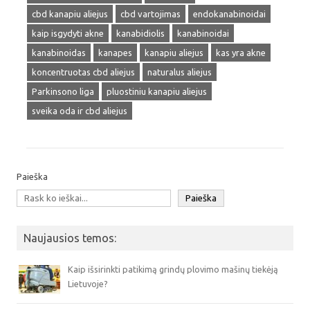
cbd kanapiu aliejus
cbd vartojimas
endokanabinoidai
kaip isgydyti akne
kanabidiolis
kanabinoidai
kanabinoidas
kanapes
kanapiu aliejus
kas yra akne
koncentruotas cbd aliejus
naturalus aliejus
Parkinsono liga
pluostiniu kanapiu aliejus
sveika oda ir cbd aliejus
Paieška
Paieška
Naujausios temos:
Kaip išsirinkti patikimą grindų plovimo mašinų tiekėją
Lietuvoje?