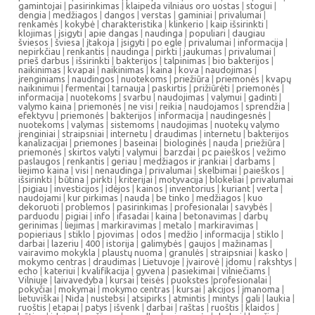
gamintojai
|
pasirinkimas
|
klaipeda vilniaus oro uostas
|
stogui
|
dengia
|
medžiagos
|
dangos
|
verstas
|
gaminiai
|
privalumai
|
renkamės
|
kokybė
|
charakteristika
|
klinkerio
|
kaip išsirinkti
|
klojimas
|
įsigyti
|
apie dangas
|
naudinga
|
populiari
|
daugiau
šviesos
|
šviesa
|
įtakoja
|
įsigyti
|
po egle
|
privalumai
|
informacija
|
nepirkčiau
|
renkantis
|
naudinga
|
pirkti
|
jaukumas
|
privalumai
|
prieš darbus
|
išsirinkti
|
bakterijos
|
talpinimas
|
bio bakterijos
|
naikinimas
|
kvapai
|
naikinimas
|
kaina
|
kova
|
naudojimas
|
įrenginiams
|
naudingos
|
nuotekoms
|
priežiūra
|
priemonės
|
kvapų
naikinimui
|
fermentai
|
tarnauja
|
paskirtis
|
prižiūrėti
|
priemonės
|
informacija
|
nuotekoms
|
svarbu
|
naudojimas
|
valymui
|
gadinti
|
valymo kaina
|
priemonės
|
ne visi
|
reikia
|
naudojamos
|
sprendžia
|
efektyvu
|
priemonės
|
bakterijos
|
informacija
|
naudingesnės
|
nuotekoms
|
valymas
|
sistemoms
|
naudojimas
|
nuotekų valymo
įrenginiai
|
straipsniai
|
internetu
|
draudimas
|
internetu
|
bakterijos
kanalizacijai
|
priemones
|
baseinai
|
biologinės
|
nauda
|
priežiūra
|
priemonės
|
skirtos valyti
|
valymui
|
barzdai
|
pc paieškos
|
vežimo
paslaugos
|
renkantis
|
geriau
|
medžiagos ir įrankiai
|
darbams
|
liejimo kaina
|
visi
|
nenaudinga
|
privalumai
|
skelbimai
|
paieškos
|
išsirinkti
|
būtina
|
pirkti
|
kriterijai
|
motyvacija
|
blokeliai
|
privalumai
|
pigiau
|
investicijos
|
idėjos
|
kainos
|
inventorius
|
kuriant
|
verta
|
naudojami
|
kur pirkimas
|
nauda
|
be tinko
|
medžiagos
|
kuo
dekoruoti
|
problemos
|
pasirinkimas
|
profesionalai
|
savybės
|
parduodu
|
pigiai
|
info
|
ifasadai
|
kaina
|
betonavimas
|
darbų
gerinimas
|
liejimas
|
markiravimas
|
metalo
|
markiravimas
|
popieriaus
|
stiklo
|
pjovimas
|
odos
|
medžio
|
informacija
|
stiklo
|
darbai
|
lazeriu
|
400
|
istorija
|
galimybės
|
gaujos
|
mažinamas
|
vairavimo mokykla
|
plaustų nuoma
|
granulės
|
straipsniai
|
kasko
|
mokymo centras
|
draudimas
|
Lietuvoje
|
įvairovė
|
įdomu
|
rakshtys
|
echo
|
kateriui
|
kvalifikacija
|
gyvena
|
pasiekimai
|
vilniečiams
|
Vilniuje
|
laivavedyba
|
kursai
|
teisės
|
puokstes
|
profesionalai
|
pokyčiai
|
mokymai
|
mokymo centras
|
kursai
|
akcijos
|
įmanoma
|
lietuviškai
|
Nida
|
nustebsi
|
atsipirks
|
atmintis
|
mintys
|
gali
|
laukia
|
ruoštis
|
etapai
|
patys
|
išvenk
|
darbai
|
raštas
|
ruoštis
|
klaidos
|