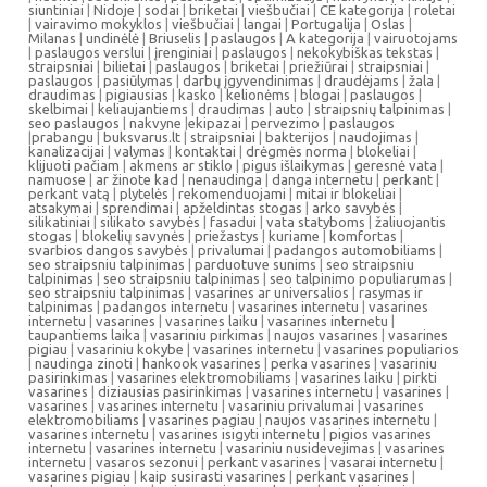
siuntiniai
|
Nidoje
|
sodai
|
briketai
|
viešbučiai
|
CE kategorija
|
roletai
|
vairavimo mokyklos
|
viešbučiai
|
langai
|
Portugalija
|
Oslas
|
Milanas
|
undinėlė
|
Briuselis
|
paslaugos
|
A kategorija
|
vairuotojams
|
paslaugos verslui
|
įrenginiai
|
paslaugos
|
nekokybiškas tekstas
|
straipsniai
|
bilietai
|
paslaugos
|
briketai
|
priežiūrai
|
straipsniai
|
paslaugos
|
pasiūlymas
|
darbų įgyvendinimas
|
draudėjams
|
žala
|
draudimas
|
pigiausias
|
kasko
|
kelionėms
|
blogai
|
paslaugos
|
skelbimai
|
keliaujantiems
|
draudimas
|
auto
|
straipsnių talpinimas
|
seo paslaugos
|
nakvyne
|
ekipazai
|
pervezimo
|
paslaugos
|
prabangu
|
buksvarus.lt
|
straipsniai
|
bakterijos
|
naudojimas
|
kanalizacijai
|
valymas
|
kontaktai
|
drėgmės norma
|
blokeliai
|
klijuoti pačiam
|
akmens ar stiklo
|
pigus išlaikymas
|
geresnė vata
|
namuose
|
ar žinote kad
|
nenaudinga
|
danga internetu
|
perkant
|
perkant vatą
|
plytelės
|
rekomenduojami
|
mitai ir blokeliai
|
atsakymai
|
sprendimai
|
apželdintas stogas
|
arko savybės
|
silikatiniai
|
silikato savybės
|
fasadui
|
vata statyboms
|
žaliuojantis
stogas
|
blokelių savynės
|
priežastys
|
kuriame
|
komfortas
|
svarbios dangos savybės
|
privalumai
|
padangos automobiliams
|
seo straipsniu talpinimas
|
parduotuve sunims
|
seo straipsniu
talpinimas
|
seo straipsniu talpinimas
|
seo talpinimo populiarumas
|
seo straipsniu talpinimas
|
vasarines ar universalios
|
rasymas ir
talpinimas
|
padangos internetu
|
vasarines internetu
|
vasarines
internetu
|
vasarines
|
vasarines laiku
|
vasarines internetu
|
taupantiems laika
|
vasariniu pirkimas
|
naujos vasarines
|
vasarines
pigiau
|
vasariniu kokybe
|
vasarines internetu
|
vasarines populiarios
|
naudinga zinoti
|
hankook vasarines
|
perka vasarines
|
vasariniu
pasirinkimas
|
vasarines elektromobiliams
|
vasarines laiku
|
pirkti
vasarines
|
diziausias pasirinkimas
|
vasarines internetu
|
vasarines
|
vasarines
|
vasarines internetu
|
vasariniu privalumai
|
vasarines
elektromobiliams
|
vasarines pagiau
|
naujos vasarines internetu
|
vasarines internetu
|
vasarines isigyti internetu
|
pigios vasarines
internetu
|
vasarines internetu
|
vasariniu nusidevejimas
|
vasarines
internetu
|
vasaros sezonui
|
perkant vasarines
|
vasarai internetu
|
vasarines pigiau
|
kaip susirasti vasarines
|
perkant vasarines
|