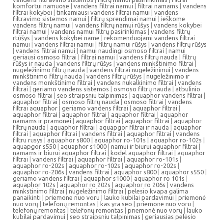
komfortui namuose
|
vandens filtrai namui
|
filtrai namams
|
vandens
filtrai kokybei
|
tinkamiausi vandens filtrai namui
|
vandens
filtravimo sistemos namui
|
filtrų sprendimai namui
|
ieškome
vandens filtrų namui
|
vandens filtrų namui rūšys
|
vandens kokybei
filtrai namui
|
vandens namui filtrų pasirinkimas
|
vandens filtrų
rtūšys
|
vandens kokybei name
|
rekomenduojami vandens filtrai
namui
|
vandens filtrai namui
|
filtrų namui rūšys
|
vandens filtrų rūšys
|
vandens filtrai namui
|
namui naudingi osmoso filtrai
|
namui
geriausi osmoso filtrai
|
filtrai namui
|
vandens filtrų nauda
|
filtrų
rūšys ir nauda
|
vandens filtrų rūšys
|
vandens minkštinimo filtrai
|
nugeležinimo filtrų nauda
|
vandens filtrai nugeležinimui
|
vandens
minkštinimo filtrų nauda
|
vandens filtrų rūšys
|
nugeležinimo ir
vandens monkštinimo filtrai
|
vandens nukalkinimo filtrai
|
vandens
filtrai
|
geriamo vandens sistemos
|
osmoso filtrų nauda
|
atbulinio
osmoso filtrai
|
seo straipsniu talpinimas
|
aquaphor vandens filtrai
|
aquaphor filtrai
|
osmoso filtrų nauda
|
osmoso filtrai
|
vandens
filtrai aquaphor
|
geriamo vandens filtrai
|
aquaphor filtrai
|
aquaphor filtrai
|
aquaphor filtrai
|
aquaphor filtrai
|
aquaphor
namams ir pramonei
|
aquaphor filtrai
|
aquaphor filtrai
|
aquaphor
filtrų nauda
|
aquaphor filtrai
|
aquapgor filtrai ir nauda
|
aquaphor
filtrai
|
aquaphor filtrai
|
vandens filtrai
|
aquaphor filtrai
|
vandens
filtru rusys
|
aquaphor s800
|
aquaphor ro-101s
|
aquaphor ro-102s
|
aquapgor s550
|
aquaphor s1000
|
namui ir biurui aquaphor filtrai
|
namams ir biurui aquaphor filtrai
|
kodel aquaphor filtrai
|
aquaphor
filtrai
|
vandens filtrai
|
aquaphor filtrai
|
aquaphor ro-101s
|
aquaphor ro-202s
|
aquaphor ro-102s
|
aquaphor ro-202s
|
aquaphor ro-206s
|
vandens filtrai
|
aquaphor s800
|
aquaphor s550
|
geriamo vandens filtrai
|
aquaphor s1000
|
aquaphor ro 101s
|
aquaphor 102s
|
aquaphor ro 202s
|
aquaphor ro 206s
|
vandens
minkstinimo filtrai
|
nugeležinimo filtrai
|
pelesio kvapa galima
panaikinti
|
priemone nuo voru
|
lauko kubilai pardavimui
|
priemonė
nuo vorų
|
telefonų remontas
|
kas yra seo
|
priemone nuo voru
|
telefonų remontas
|
telefonų remontas
|
priemonė nuo vorų
|
lauko
kubilai pardavimui
|
seo straipsniu talpinimas
|
geriausias pelėsio