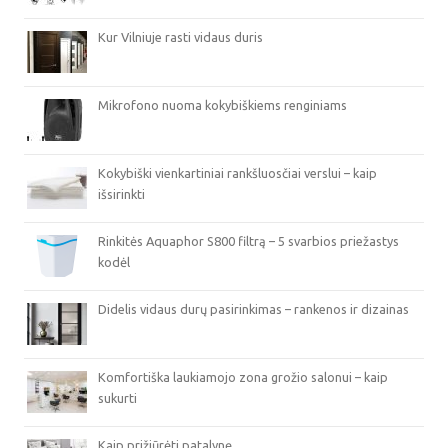
Kur Vilniuje rasti vidaus duris
Mikrofono nuoma kokybiškiems renginiams
Kokybiški vienkartiniai rankšluosčiai verslui – kaip
išsirinkti
Rinkitės Aquaphor S800 filtrą – 5 svarbios priežastys
kodėl
Didelis vidaus durų pasirinkimas – rankenos ir dizainas
Komfortiška laukiamojo zona grožio salonui – kaip
sukurti
Kaip prižiūrėti patalynę