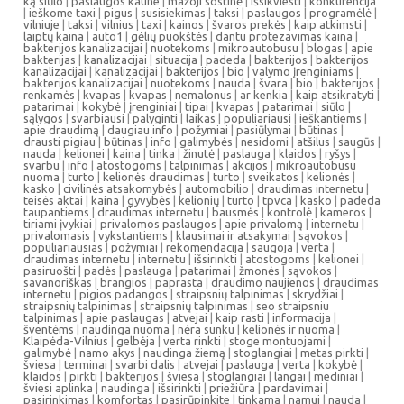
ką siūlo
|
paslaugos kaune
|
mažoji sostinė
|
išsikviesti
|
konkurencija
|
ieškome taxi
|
pigus
|
susisiekimas
|
taksi
|
paslaugos
|
programėlė
|
vilniuje
|
taksi
|
vilnius
|
taxi
|
kainos
|
švaros prekės
|
kaip atkimsti
|
laiptų kaina
|
auto1
|
gėlių puokštės
|
dantu protezavimas kaina
|
bakterijos kanalizacijai
|
nuotekoms
|
mikroautobusu
|
blogas
|
apie
bakterijas
|
kanalizacijai
|
situacija
|
padeda
|
bakterijos
|
bakterijos
kanalizacijai
|
kanalizacijai
|
bakterijos
|
bio
|
valymo įrenginiams
|
bakterijos kanalizacijai
|
nuotekoms
|
nauda
|
švara
|
bio
|
bakterijos
|
renkamės
|
kvapas
|
kvapas
|
nemalonus
|
ar kenkia
|
kaip atsikratyti
|
patarimai
|
kokybė
|
įrenginiai
|
tipai
|
kvapas
|
patarimai
|
siūlo
|
sąlygos
|
svarbiausi
|
palyginti
|
laikas
|
populiariausi
|
ieškantiems
|
apie draudimą
|
daugiau info
|
požymiai
|
pasiūlymai
|
būtinas
|
drausti pigiau
|
būtinas
|
info
|
galimybės
|
nesidomi
|
atšilus
|
saugūs
|
nauda
|
kelionei
|
kaina
|
tinka
|
žinutė
|
paslauga
|
klaidos
|
ryšys
|
svarbu
|
info
|
atostogoms
|
talpinimas
|
akcijos
|
mikroautobusu
nuoma
|
turto
|
kelionės draudimas
|
turto
|
sveikatos
|
kelionės
|
kasko
|
civilinės atsakomybės
|
automobilio
|
draudimas internetu
|
teisės aktai
|
kaina
|
gyvybės
|
kelionių
|
turto
|
tpvca
|
kasko
|
padeda
taupantiems
|
draudimas internetu
|
bausmės
|
kontrolė
|
kameros
|
tiriami įvykiai
|
privalomos paslaugos
|
apie privalomą
|
internetu
|
privalomasis
|
vykstantiems
|
klausimai ir atsakymai
|
sąvokos
|
populiariausias
|
požymiai
|
rekomendacija
|
saugoja
|
verta
|
draudimas internetu
|
internetu
|
išsirinkti
|
atostogoms
|
kelionei
|
pasiruošti
|
padės
|
paslauga
|
patarimai
|
žmonės
|
sąvokos
|
savanoriškas
|
brangios
|
paprasta
|
draudimo naujienos
|
draudimas
internetu
|
pigios padangos
|
straipsnių talpinimas
|
skrydžiai
|
straipsnių talpinimas
|
straipsnių talpinimas
|
seo straipsniu
talpinimas
|
apie paslaugas
|
atvejai
|
kaip rasti
|
informacija
|
šventėms
|
naudinga nuoma
|
nėra sunku
|
kelionės ir nuoma
|
Klaipėda-Vilnius
|
gelbėja
|
verta rinkti
|
stoge montuojami
|
galimybė
|
namo akys
|
naudinga žiemą
|
stoglangiai
|
metas pirkti
|
šviesa
|
terminai
|
svarbi dalis
|
atvejai
|
paslauga
|
verta
|
kokybė
|
klaidos
|
pirkti
|
bakterijos
|
šviesa
|
stoglangiai
|
langai
|
mediniai
|
šviesi aplinka
|
naudinga
|
išsirinkti
|
priežiūra
|
pardavimai
|
pasirinkimas
|
komfortas
|
pasirūpinkite
|
tinkama
|
namui
|
nauda
|