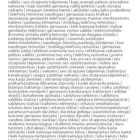
valiklis
|
seo straipsniu talpinimas
|
kaip isvengti pelesio atsiradimo
namuose
|
kaip išsirinkti geriausią valiklį pelėsiui
|
puiki dovana
vaikams
|
smagiam žaidimui kieme
|
aikštelės vaikų laiko praleidimui
|
telefonų remontas naudingas
|
geriausias kaciu kraikas
|
dazniausiai gendantys telefonai
|
geriausias maistas sterilizuotoms
katėms
|
padangų žymėjimas
|
mobiliųjų telefonų remontas
|
sterilizuotoms katėms geriausias
|
kiek kainuoja kubilai
|
dažnai
gendantys telefonai
|
geriausias vonios valiklis
|
elektromobiliu
ikrovimo stoteliu pletra lietuvoje
|
lietuvoje daugeja stoteliu
|
padangų žymėjimas reikalingas
|
vasarinės padangos
elektromobiliams
|
naudingas žieminių padangų žymėjimas
|
kuo
naudingas remontas
|
mobiliųjų telefonų remontas
|
geriausias
valiklis peliui
|
efektyvi priemone nuo voru
|
efektyviai veikiantis
pelėsio valiklis
|
priemonė nuo vorų
|
telefonų remontas
|
josera
classic
|
geriausias pelesio valiklis
|
kas yra seo straipsniai
|
seo
straipsniu talpinimas
|
isorinis seo optimizavimas
|
vidinis seo
optimizavimas
|
kaip optimizuoti svetaine
|
namu apyvokos
reikmenys
|
buitis
|
vaikams
|
seo straipsniu talpinimas
|
bakterijos
kanalizacijai
|
saugus zaidimas vaikams
|
seo straipsniu talpinimas
|
nuo kada ziemines
|
siltnamiai stipruolis atsiliepimai
|
polikarbonatiniai šiltnamiai stipruolis
|
kodel atsiranda pelesis
|
listerijos bakterija
|
zieminio langu skyscio savybes
|
vaiku zaidimui
|
bioloģiskie risinājumi
|
geriausios kanalizacijos bakterijos
|
adblue
skystis
|
buhalterine apskaita
|
saldytuvu rankenos
|
saldytuvu
saldikliu stalciai
|
saldytuvu lentynos
|
saldytuvu termoreguliatoriai
|
saldytuvu stalciai
|
kaitinimo elementai
|
orkaiciu ventiliatoriai
|
orkaiciu duru tarpines
|
orkaiciu stiklai
|
orkaiciu termoreguliatoriai
|
parama privaciam darzeliui
|
darzeliai gelbeja
|
pasirinkimas vilniuje
|
ieskome geriausio darzelio
|
privatus darzelis
|
masinu voztuvai
|
vandens isleidimo siurbliai
|
duru stiklai
|
seo straipsniu talpinimas
|
skalbimo masinu bugnai
|
skalbimo masinu amortizatoriai
|
duru
tarpines
|
cbd aliejus
|
itempiamu lubu privalumai
|
lubu kaina
netrukdo
|
kiek kainuoja itempiamos lubos
|
itempiamos lubos kaina
|
kiek kainuoja itempiamos
|
kiek kainuoja lubos
|
lubu kainos
|
lubu