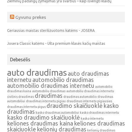
Žieminių padangų žymėjimas yra svarbus – kaip išvengti klaidų
Gyvunu prekes
Geriausias maistas sterilizuotoms katėms - JOSERA
Josera Classic katėms - Ulta premium klasės kačių maistas
Debesėlis
auto draudimas
auto draudimas
internetu
automobilio draudimas
automobilio draudimas internetu
automobilio
draudimas kaina
automobiliu draudimas
automobiliu draudimas internetu
draudimas
civilinis draudimas
draudimas automobilio
draudimas
automobiliui
draudimas internetu pigiau
draudimas internetu pigiausias
draudimo skaičiuoklė
kasko
draudimas internetu pigus
draudimas
kasko draudimas automobiliui
kasko draudimas internetu
kasko draudimo skaičiuoklė
kasko internetu
keliones draudimas kaina
keliones draudimas
skaiciuokle
kelionių draudimas
kelionių draudimas