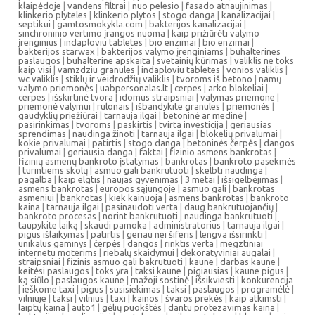
klaipėdoje
|
vandens filtrai
|
nuo pelesio
|
fasado atnaujinimas
|
klinkerio plyteles
|
klinkerio plytos
|
stogo danga
|
kanalizacijai
|
septikui
|
gamtosmokykla.com
|
bakterijos kanalizacijai
|
sinchroninio vertimo įrangos nuoma
|
kaip prižiūrėti valymo
įrenginius
|
indaploviu tabletes
|
bio enzimai
|
bio enzimai
|
bakterijos starwax
|
bakterijos valymo įrenginiams
|
buhalterines
paslaugos
|
buhalterine apskaita
|
svetainių kūrimas
|
valiklis ne toks
kaip visi
|
vamzdziu granules
|
indaploviu tabletes
|
vonios valiklis
|
wc valiklis
|
stiklų ir veidrodžių valiklis
|
tvoroms iš betono
|
namų
valymo priemonės
|
uabpersonalas.lt
|
cerpes
|
arko blokeliai
|
cerpes
|
išskirtinė tvora
|
idomus straipsniai
|
valymas priemone
|
priemonė valymui
|
rulonais
|
išbandykite granules
|
priemonės
|
gaudyklių priežiūrai
|
tarnauja ilgai
|
betoninė ar medinė
|
pasirinkimas
|
tvoroms
|
paskirtis
|
tvirta investicija
|
geriausias
sprendimas
|
naudinga žinoti
|
tarnauja ilgai
|
blokelių privalumai
|
kokie privalumai
|
patirtis
|
stogo danga
|
betoninės čerpės
|
dangos
privalumai
|
geriausia danga
|
faktai
|
fizinio asmens bankrotas
|
fizinių asmenų bankroto įstatymas
|
bankrotas
|
bankroto pasekmės
|
turintiems skolų
|
asmuo gali bankrutuoti
|
skelbti naudinga
|
pagalba
|
kaip elgtis
|
naujas gyvenimas
|
3 metai
|
išsigelbėjimas
|
asmens bankrotas
|
europos sąjungoje
|
asmuo gali
|
bankrotas
asmeniui
|
bankrotas
|
kiek kainuoja
|
asmens bankrotas
|
bankroto
kaina
|
tarnauja ilgai
|
pasinaudoti verta
|
daug bankrutuojančių
|
bankroto procesas
|
norint bankrutuoti
|
naudinga bankrutuoti
|
taupykite laiką
|
skaudi pamoka
|
administratorius
|
tarnauja ilgai
|
pigus išlaikymas
|
patirtis
|
geriau nei šiferis
|
lengva išsirinkti
|
unikalus gaminys
|
čerpės
|
dangos
|
rinktis verta
|
megztiniai
internetu moterims
|
riebalų skaidymui
|
dekoratyviniai augalai
|
straipsniai
|
fizinis asmuo gali bakrutuoti
|
kaune
|
darbas kaune
|
keitėsi paslaugos
|
toks yra
|
taksi kaune
|
pigiausias
|
kaune pigus
|
ką siūlo
|
paslaugos kaune
|
mažoji sostinė
|
išsikviesti
|
konkurencija
|
ieškome taxi
|
pigus
|
susisiekimas
|
taksi
|
paslaugos
|
programėlė
|
vilniuje
|
taksi
|
vilnius
|
taxi
|
kainos
|
švaros prekės
|
kaip atkimsti
|
laiptų kaina
|
auto1
|
gėlių puokštės
|
dantu protezavimas kaina
|