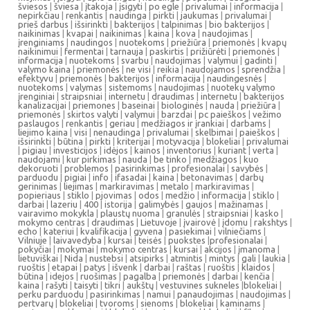
šviesos
|
šviesa
|
įtakoja
|
įsigyti
|
po egle
|
privalumai
|
informacija
|
nepirkčiau
|
renkantis
|
naudinga
|
pirkti
|
jaukumas
|
privalumai
|
prieš darbus
|
išsirinkti
|
bakterijos
|
talpinimas
|
bio bakterijos
|
naikinimas
|
kvapai
|
naikinimas
|
kaina
|
kova
|
naudojimas
|
įrenginiams
|
naudingos
|
nuotekoms
|
priežiūra
|
priemonės
|
kvapų
naikinimui
|
fermentai
|
tarnauja
|
paskirtis
|
prižiūrėti
|
priemonės
|
informacija
|
nuotekoms
|
svarbu
|
naudojimas
|
valymui
|
gadinti
|
valymo kaina
|
priemonės
|
ne visi
|
reikia
|
naudojamos
|
sprendžia
|
efektyvu
|
priemonės
|
bakterijos
|
informacija
|
naudingesnės
|
nuotekoms
|
valymas
|
sistemoms
|
naudojimas
|
nuotekų valymo
įrenginiai
|
straipsniai
|
internetu
|
draudimas
|
internetu
|
bakterijos
kanalizacijai
|
priemones
|
baseinai
|
biologinės
|
nauda
|
priežiūra
|
priemonės
|
skirtos valyti
|
valymui
|
barzdai
|
pc paieškos
|
vežimo
paslaugos
|
renkantis
|
geriau
|
medžiagos ir įrankiai
|
darbams
|
liejimo kaina
|
visi
|
nenaudinga
|
privalumai
|
skelbimai
|
paieškos
|
išsirinkti
|
būtina
|
pirkti
|
kriterijai
|
motyvacija
|
blokeliai
|
privalumai
|
pigiau
|
investicijos
|
idėjos
|
kainos
|
inventorius
|
kuriant
|
verta
|
naudojami
|
kur pirkimas
|
nauda
|
be tinko
|
medžiagos
|
kuo
dekoruoti
|
problemos
|
pasirinkimas
|
profesionalai
|
savybės
|
parduodu
|
pigiai
|
info
|
ifasadai
|
kaina
|
betonavimas
|
darbų
gerinimas
|
liejimas
|
markiravimas
|
metalo
|
markiravimas
|
popieriaus
|
stiklo
|
pjovimas
|
odos
|
medžio
|
informacija
|
stiklo
|
darbai
|
lazeriu
|
400
|
istorija
|
galimybės
|
gaujos
|
mažinamas
|
vairavimo mokykla
|
plaustų nuoma
|
granulės
|
straipsniai
|
kasko
|
mokymo centras
|
draudimas
|
Lietuvoje
|
įvairovė
|
įdomu
|
rakshtys
|
echo
|
kateriui
|
kvalifikacija
|
gyvena
|
pasiekimai
|
vilniečiams
|
Vilniuje
|
laivavedyba
|
kursai
|
teisės
|
puokstes
|
profesionalai
|
pokyčiai
|
mokymai
|
mokymo centras
|
kursai
|
akcijos
|
įmanoma
|
lietuviškai
|
Nida
|
nustebsi
|
atsipirks
|
atmintis
|
mintys
|
gali
|
laukia
|
ruoštis
|
etapai
|
patys
|
išvenk
|
darbai
|
raštas
|
ruoštis
|
klaidos
|
būtina
|
idejos
|
ruošimas
|
pagalba
|
priemonės
|
darbai
|
kenčia
|
kaina
|
rašyti
|
taisyti
|
tikri
|
aukštų
|
vestuvines sukneles
|
blokeliai
|
perku parduodu
|
pasirinkimas
|
namui
|
panaudojimas
|
naudojimas
|
pertvarų
|
blokeliai
|
tvoroms
|
sienoms
|
blokeliai
|
kaminams
|