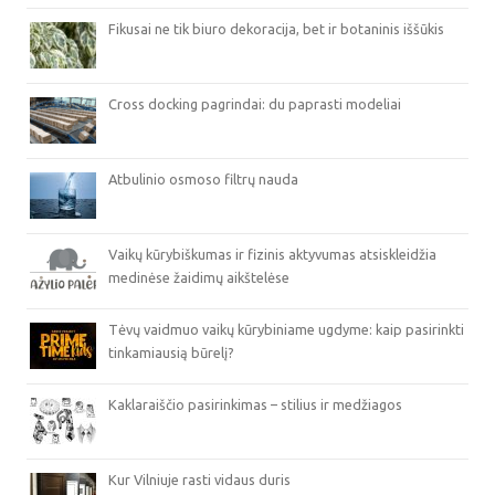
Fikusai ne tik biuro dekoracija, bet ir botaninis iššūkis
Cross docking pagrindai: du paprasti modeliai
Atbulinio osmoso filtrų nauda
Vaikų kūrybiškumas ir fizinis aktyvumas atsiskleidžia
medinėse žaidimų aikštelėse
Tėvų vaidmuo vaikų kūrybiniame ugdyme: kaip pasirinkti
tinkamiausią būrelį?
Kaklaraiščio pasirinkimas – stilius ir medžiagos
Kur Vilniuje rasti vidaus duris