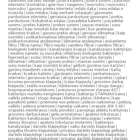
valandinis darzelis vilniuje
|
josera katems
|
josera sunims
|
paskolos
internetu
|
kontaktai
|
apie mus
|
naujienos
|
nuorodos
|
nuorodos
|
nuorodos
|
gyvunu prekes internetu
|
edalo itaka
|
sunu edalas ir
isvaizda
|
sunu mityba
|
kaip perkant sutaupyti
|
gyvunams
parduotuve internetu
|
geriausia parduotuve gyvunams
|
prekiu
parduotuve
|
kokybiskas edalas
|
pavadeliai katems
|
pavadeliai
sunims
|
prekes katems
|
prekes sunims
|
sausas maistas
|
sunu
maistas
|
kaip ismokyti kate daryti i dezute
|
kuo ypatingas
silikoninis kraikas
|
gyvunu prekiu akcija
|
geriausi siltnamiai
|
kaip
issirinkti
|
polikarbonatiniai šiltnamiai
|
tvirti siltnamiai
|
polikarbonatiniai atsiliepimai
|
šiltnamiai atsiliepimai
|
ieskantiems
filtru
|
filtrai namui
|
filtru nauda
|
vandens filtrai
|
vandens filtrai
|
biologinės bakterijos
|
kanalizacijos kvapas
|
kanalizacijos bakterijos
|
medinis namelis su ciuozykla
|
efektyvio biologinės bakterijos
|
fejerverkai
|
sodui
|
brita vandens filtrai
|
privatus darzelis
|
šiltnamiai
|
siltnamiai
|
gyvunu prekes
|
maistas sunims
|
geriausias
sunu maistas
|
kaip issirinkti kraika
|
gelbsti gyvūnus nuo karščio
|
gyvūnų maudynės vasarą
|
šunų mityba
|
sausas maistas
|
kačių
kraikas
|
kraikas katėms
|
gyvūnams internetu
|
perkamiausios
internetu
|
geriausias kraikas
|
akcija prekems
|
zooprekės
|
Lęšiai
|
kroviniu pervezimas klaipeda
|
tralas klaipeda
|
griovimo darbai
klaipeda
|
siukliu isvezimas
|
klinkerines trinkeles
|
stogo danga
|
biopreparatai nuotekoms
|
prieziuros priemone starwax 637
|
bakterijos nuoteku irenginiams kaina
|
bakteriju STARWAX kaina
|
valiklis pelesiui
|
stogo danga
|
klinkerio plytos
|
klinkeris
|
kaip
panaikinti pelesi
|
priemone nuo pelesio
|
pelesio naikinimas
|
pelėsių
valiklis
|
pelesio priemone
|
nameliai vaikams
|
orapute JDK S 60
|
oraputes membranos
|
indu ploviklis
|
pavojingu atlieku tvarkymas
|
griovimo darbai kaina
|
geliu pristatymas
|
apatinis trikotazas
|
bakterijos kanalizacijai
|
kosmetika internetu pigiau
|
valentino
dienos dovanos
|
apatinis trikotazas moterims
|
bakterijos
kanalizacijai
|
darzelis klaipedoje
|
vaiku darzelis klaipedoje
|
pagalba tėvams klaipėdoje
|
privatus darželis klaipėdoje gelbėja
|
darželis klaipėdoje
|
pasirinkimas klaipėdoje
|
darželis klaipėdoje
|
privatus darželis klaipėdoje
|
privatus darželis klaipėdoje
|
darželis