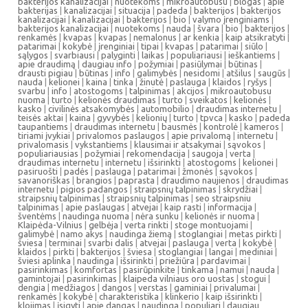
bakterijos kanalizacijai
|
nuotekoms
|
mikroautobusu
|
blogas
|
apie
bakterijas
|
kanalizacijai
|
situacija
|
padeda
|
bakterijos
|
bakterijos
kanalizacijai
|
kanalizacijai
|
bakterijos
|
bio
|
valymo įrenginiams
|
bakterijos kanalizacijai
|
nuotekoms
|
nauda
|
švara
|
bio
|
bakterijos
|
renkamės
|
kvapas
|
kvapas
|
nemalonus
|
ar kenkia
|
kaip atsikratyti
|
patarimai
|
kokybė
|
įrenginiai
|
tipai
|
kvapas
|
patarimai
|
siūlo
|
sąlygos
|
svarbiausi
|
palyginti
|
laikas
|
populiariausi
|
ieškantiems
|
apie draudimą
|
daugiau info
|
požymiai
|
pasiūlymai
|
būtinas
|
drausti pigiau
|
būtinas
|
info
|
galimybės
|
nesidomi
|
atšilus
|
saugūs
|
nauda
|
kelionei
|
kaina
|
tinka
|
žinutė
|
paslauga
|
klaidos
|
ryšys
|
svarbu
|
info
|
atostogoms
|
talpinimas
|
akcijos
|
mikroautobusu
nuoma
|
turto
|
kelionės draudimas
|
turto
|
sveikatos
|
kelionės
|
kasko
|
civilinės atsakomybės
|
automobilio
|
draudimas internetu
|
teisės aktai
|
kaina
|
gyvybės
|
kelionių
|
turto
|
tpvca
|
kasko
|
padeda
taupantiems
|
draudimas internetu
|
bausmės
|
kontrolė
|
kameros
|
tiriami įvykiai
|
privalomos paslaugos
|
apie privalomą
|
internetu
|
privalomasis
|
vykstantiems
|
klausimai ir atsakymai
|
sąvokos
|
populiariausias
|
požymiai
|
rekomendacija
|
saugoja
|
verta
|
draudimas internetu
|
internetu
|
išsirinkti
|
atostogoms
|
kelionei
|
pasiruošti
|
padės
|
paslauga
|
patarimai
|
žmonės
|
sąvokos
|
savanoriškas
|
brangios
|
paprasta
|
draudimo naujienos
|
draudimas
internetu
|
pigios padangos
|
straipsnių talpinimas
|
skrydžiai
|
straipsnių talpinimas
|
straipsnių talpinimas
|
seo straipsniu
talpinimas
|
apie paslaugas
|
atvejai
|
kaip rasti
|
informacija
|
šventėms
|
naudinga nuoma
|
nėra sunku
|
kelionės ir nuoma
|
Klaipėda-Vilnius
|
gelbėja
|
verta rinkti
|
stoge montuojami
|
galimybė
|
namo akys
|
naudinga žiemą
|
stoglangiai
|
metas pirkti
|
šviesa
|
terminai
|
svarbi dalis
|
atvejai
|
paslauga
|
verta
|
kokybė
|
klaidos
|
pirkti
|
bakterijos
|
šviesa
|
stoglangiai
|
langai
|
mediniai
|
šviesi aplinka
|
naudinga
|
išsirinkti
|
priežiūra
|
pardavimai
|
pasirinkimas
|
komfortas
|
pasirūpinkite
|
tinkama
|
namui
|
nauda
|
gamintojai
|
pasirinkimas
|
klaipeda vilniaus oro uostas
|
stogui
|
dengia
|
medžiagos
|
dangos
|
verstas
|
gaminiai
|
privalumai
|
renkamės
|
kokybė
|
charakteristika
|
klinkerio
|
kaip išsirinkti
|
klojimas
|
įsigyti
|
apie dangas
|
naudinga
|
populiari
|
daugiau