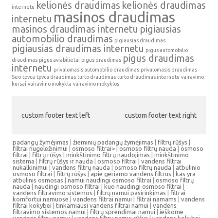
kelionės draudimas
kelionės draudimas
internetu
masinos draudimas
internetu
masinos draudimas internetu
pigiausias
automobilio draudimas
pigiausias draudimas
pigiausias draudimas internetu
pigus automobilio
pigus draudimas
draudimas
pigus aviabilietai
pigus draudimas
internetu
privalomasis automobilio draudimas
privalomasis draudimas
Seo
tpvca
tpvca draudimas
turto draudimas
turto draudimas internetu
vairavimo
kursai
vairavimo mokykla
vairavimo mokyklos
custom footer text left
custom footer text right
padangų žymėjimas
|
žieminių padangų žymėjimas
|
filtrų rūšys
|
filtrai nugeležinimui
|
osmoso filtrai> |
osmoso filtrų nauda
|
osmoso
filtrai
|
filtrų rūšys
|
minkštinimo filtrų naudojimas
|
minkštinimo
sistema
|
filtrų rūšys ir nauda
|
osmoso filtrai
|
vandens filtrai
nukalkinimui
|
vandens filtrų nauda
|
osmoso filtrų nauda
|
atbulinio
osmoso filtrai
|
filtrų rūšys
|
apie geriamo vandens filtrus
|
kas yra
atbulinis osmosas
|
namui naudingi osmoso filtrai
|
osmoso filtrų
nauda
|
naudingi osmoso filtrai
|
kuo naudingi osmoso filtrai
|
vandens filtravimo sistemos
|
filtrų namui pasirinkimas
|
filtrai
komfortui namuose
|
vandens filtrai namui
|
filtrai namams
|
vandens
filtrai kokybei
|
tinkamiausi vandens filtrai namui
|
vandens
filtravimo sistemos namui
|
filtrų sprendimai namui
|
ieškome