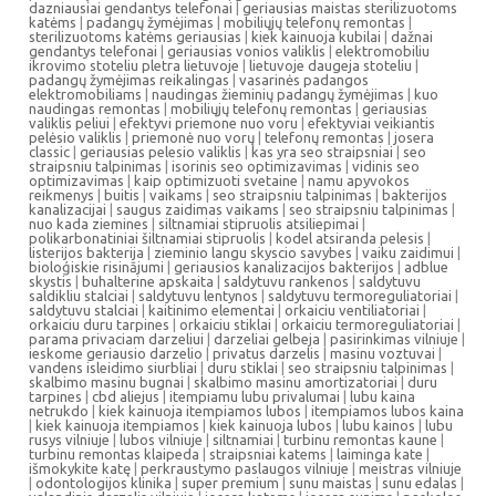
dazniausiai gendantys telefonai
|
geriausias maistas sterilizuotoms
katėms
|
padangų žymėjimas
|
mobiliųjų telefonų remontas
|
sterilizuotoms katėms geriausias
|
kiek kainuoja kubilai
|
dažnai
gendantys telefonai
|
geriausias vonios valiklis
|
elektromobiliu
ikrovimo stoteliu pletra lietuvoje
|
lietuvoje daugeja stoteliu
|
padangų žymėjimas reikalingas
|
vasarinės padangos
elektromobiliams
|
naudingas žieminių padangų žymėjimas
|
kuo
naudingas remontas
|
mobiliųjų telefonų remontas
|
geriausias
valiklis peliui
|
efektyvi priemone nuo voru
|
efektyviai veikiantis
pelėsio valiklis
|
priemonė nuo vorų
|
telefonų remontas
|
josera
classic
|
geriausias pelesio valiklis
|
kas yra seo straipsniai
|
seo
straipsniu talpinimas
|
isorinis seo optimizavimas
|
vidinis seo
optimizavimas
|
kaip optimizuoti svetaine
|
namu apyvokos
reikmenys
|
buitis
|
vaikams
|
seo straipsniu talpinimas
|
bakterijos
kanalizacijai
|
saugus zaidimas vaikams
|
seo straipsniu talpinimas
|
nuo kada ziemines
|
siltnamiai stipruolis atsiliepimai
|
polikarbonatiniai šiltnamiai stipruolis
|
kodel atsiranda pelesis
|
listerijos bakterija
|
zieminio langu skyscio savybes
|
vaiku zaidimui
|
bioloģiskie risinājumi
|
geriausios kanalizacijos bakterijos
|
adblue
skystis
|
buhalterine apskaita
|
saldytuvu rankenos
|
saldytuvu
saldikliu stalciai
|
saldytuvu lentynos
|
saldytuvu termoreguliatoriai
|
saldytuvu stalciai
|
kaitinimo elementai
|
orkaiciu ventiliatoriai
|
orkaiciu duru tarpines
|
orkaiciu stiklai
|
orkaiciu termoreguliatoriai
|
parama privaciam darzeliui
|
darzeliai gelbeja
|
pasirinkimas vilniuje
|
ieskome geriausio darzelio
|
privatus darzelis
|
masinu voztuvai
|
vandens isleidimo siurbliai
|
duru stiklai
|
seo straipsniu talpinimas
|
skalbimo masinu bugnai
|
skalbimo masinu amortizatoriai
|
duru
tarpines
|
cbd aliejus
|
itempiamu lubu privalumai
|
lubu kaina
netrukdo
|
kiek kainuoja itempiamos lubos
|
itempiamos lubos kaina
|
kiek kainuoja itempiamos
|
kiek kainuoja lubos
|
lubu kainos
|
lubu
rusys vilniuje
|
lubos vilniuje
|
siltnamiai
|
turbinu remontas kaune
|
turbinu remontas klaipeda
|
straipsniai katems
|
laiminga kate
|
išmokykite katę
|
perkraustymo paslaugos vilniuje
|
meistras vilniuje
|
odontologijos klinika
|
super premium
|
sunu maistas
|
sunu edalas
|