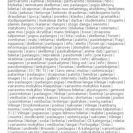
pertvaroms
|
kaminai
|
blokeliai
|
pertvaroms
|
blokeliai
|
fibo
|
blokeliai
|
nemokami skelbimai
|
seo paslaugos
|
pigūs lėktuvų
bilietai
|
straipsniai
|
draudimas nuo nelaimingų atsitikimų
|
lenktynes
|
itala
|
pekinas
|
lietuvoje
|
kelionės draudimas
|
nekilnojamo turto
draudimas
|
tpvca
|
laukia
|
poreikis
|
klaidos
|
ateičiai
|
gramatika
|
studijuojantiems
|
moksliniai darbai
|
darbai
|
studentams
|
stogams
|
plienės dangos
|
karjerai
|
dangos
|
stogo danga
|
sienoms
|
statyboms
|
tvoroms
|
pertvaroms
|
blokeliai
|
bilietai
|
internetu
|
apie mus
|
pigūs skrydžiai
|
mano tinklapis
|
boxe
|
straipsniu
talpinimas
|
pigios padangos
|
cs
|
kita
|
viskas
|
skelbimai
|
forum
|
zombynas
|
realu
|
reklama
|
skelbimai
|
patirtis
|
pastebėjimai
|
frag
|
naujausia
|
skelbimai
|
paslaugos
|
info
|
ateitis
|
forum up
|
naujausia
|
informacija
|
pastebėjimai
|
įvairovės
|
įdomybės
|
pasiūlymai
|
naujovės
|
įvairu
|
skelbimai
|
pasikalbėjimai
|
anime club
|
garsus
|
bilietai
|
paslaugos
|
nepraleisk
|
pasidomėk
|
info
|
prie kavos
|
skaitiniai
|
paskaityk
|
negeda
|
statyboms
|
info
|
aktualijos
|
naujienos
|
pranešimai
|
paskaitymui
|
blog out
|
ura
|
info
|
žinios
|
pasidomėjimui
|
lankytojams
|
forumas
|
skelbimai
|
pastebėjimai
|
pasiūlymai
|
33
|
78
|
72
|
rar
|
tavo siena
|
mutop
|
optimizacija
|
patarimai
|
paslaugos
|
straipsniai
|
patirtis
|
bendras
|
galerija
|
images
|
tv
|
archyvas
|
gallery
|
internetu
|
keltu bilietai internetu
|
seo paslaugos
|
padangos pigiau
|
mediniai langai Vilniuje
|
nakvynė
|
vairavimo mokyklos Klaipėdoje
|
vairavimo mokyklos Kaune
|
vairavimo mokyklos Vilniuje
|
lektuvu bilietai
|
atostogoms
|
geresnė
|
pasirinkimas
|
paslaugos
|
Nidoje
|
privalumai
|
Šventoji
|
pramogos
|
viešbučiai
|
nakvynei
|
kainos
|
nuoma
|
skirtumas
|
sostinėje
|
poilsis
|
pasirinkimas
|
viešbučiai
|
kriterijai
|
gudrybės
|
svečių namai
|
Vilniuje
|
Druskininkuose
|
poilsiui
|
nakvynei
|
Vilniuje
|
kambarių
nuoma
|
svečių namai
|
straipsnių talpinimas
|
straipsniu talpinimas
|
3
|
2
|
Vilniuje
|
pigiausias
|
pigus lektuvu bilietai
|
realybė
|
paslaugos
|
nuoma
|
Juodkrantė
|
paslaugos
|
optimizacija
|
nakvynei
|
Vilniuje
|
siuntiniai
|
Nidoje
|
sodai
|
briketai
|
viešbučiai
|
CE kategorija
|
roletai
|
vairavimo mokyklos
|
viešbučiai
|
langai
|
Portugalija
|
Oslas
|
Milanas
|
undinėlė
|
Briuselis
|
paslaugos
|
A kategorija
|
vairuotojams
|
paslaugos verslui
|
įrenginiai
|
paslaugos
|
nekokybiškas tekstas
|