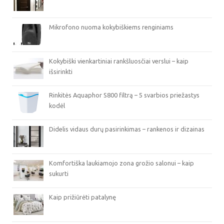
Mikrofono nuoma kokybiškiems renginiams
Kokybiški vienkartiniai rankšluosčiai verslui – kaip
išsirinkti
Rinkitės Aquaphor S800 filtrą – 5 svarbios priežastys
kodėl
Didelis vidaus durų pasirinkimas – rankenos ir dizainas
Komfortiška laukiamojo zona grožio salonui – kaip
sukurti
Kaip prižiūrėti patalynę