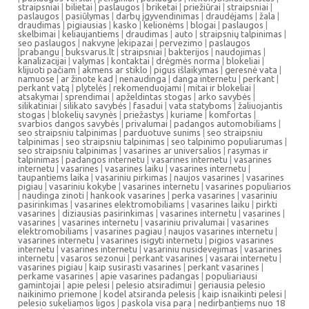
straipsniai
|
bilietai
|
paslaugos
|
briketai
|
priežiūrai
|
straipsniai
|
paslaugos
|
pasiūlymas
|
darbų įgyvendinimas
|
draudėjams
|
žala
|
draudimas
|
pigiausias
|
kasko
|
kelionėms
|
blogai
|
paslaugos
|
skelbimai
|
keliaujantiems
|
draudimas
|
auto
|
straipsnių talpinimas
|
seo paslaugos
|
nakvyne
|
ekipazai
|
pervezimo
|
paslaugos
|
prabangu
|
buksvarus.lt
|
straipsniai
|
bakterijos
|
naudojimas
|
kanalizacijai
|
valymas
|
kontaktai
|
drėgmės norma
|
blokeliai
|
klijuoti pačiam
|
akmens ar stiklo
|
pigus išlaikymas
|
geresnė vata
|
namuose
|
ar žinote kad
|
nenaudinga
|
danga internetu
|
perkant
|
perkant vatą
|
plytelės
|
rekomenduojami
|
mitai ir blokeliai
|
atsakymai
|
sprendimai
|
apželdintas stogas
|
arko savybės
|
silikatiniai
|
silikato savybės
|
fasadui
|
vata statyboms
|
žaliuojantis
stogas
|
blokelių savynės
|
priežastys
|
kuriame
|
komfortas
|
svarbios dangos savybės
|
privalumai
|
padangos automobiliams
|
seo straipsniu talpinimas
|
parduotuve sunims
|
seo straipsniu
talpinimas
|
seo straipsniu talpinimas
|
seo talpinimo populiarumas
|
seo straipsniu talpinimas
|
vasarines ar universalios
|
rasymas ir
talpinimas
|
padangos internetu
|
vasarines internetu
|
vasarines
internetu
|
vasarines
|
vasarines laiku
|
vasarines internetu
|
taupantiems laika
|
vasariniu pirkimas
|
naujos vasarines
|
vasarines
pigiau
|
vasariniu kokybe
|
vasarines internetu
|
vasarines populiarios
|
naudinga zinoti
|
hankook vasarines
|
perka vasarines
|
vasariniu
pasirinkimas
|
vasarines elektromobiliams
|
vasarines laiku
|
pirkti
vasarines
|
diziausias pasirinkimas
|
vasarines internetu
|
vasarines
|
vasarines
|
vasarines internetu
|
vasariniu privalumai
|
vasarines
elektromobiliams
|
vasarines pagiau
|
naujos vasarines internetu
|
vasarines internetu
|
vasarines isigyti internetu
|
pigios vasarines
internetu
|
vasarines internetu
|
vasariniu nusidevejimas
|
vasarines
internetu
|
vasaros sezonui
|
perkant vasarines
|
vasarai internetu
|
vasarines pigiau
|
kaip susirasti vasarines
|
perkant vasarines
|
perkame vasarines
|
apie vasarines padangas
|
populiariausi
gamintojai
|
apie pelesi
|
pelesio atsiradimui
|
geriausia pelesio
naikinimo priemone
|
kodel atsiranda pelesis
|
kaip isnaikinti pelesi
|
pelesio sukeliamos ligos
|
paskola visa para
|
nedirbantiems nuo 18