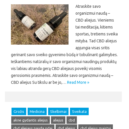
Atraskite savo
organizmui naudą –
CBD aliejus. Vieniems
tai meditacija, kitiems
sportas, tretiems sveika
mityba. Tad CBD aliejus
apjungia visas sritis
gerinant savo sveiko gyvenimo būdą ir tobulinant galimybes.
Ieškantiems natūralių ir savo organizmui naudingų produktų
vis labiau atranda gerą CBD aliejaus poveikį visomis
gerosiomis prasmėmis. Atraskite savo organizmui naudą –
CBD aliejus Su tikslu ar be jo,…
Read More »
Grožis
Medicina
Skelbimai
Sveikata
akne gydantis aliejus
aliejus
cbd
cbd aliejaus nauda odai
cbd aliejus
cbd aliejus maistui