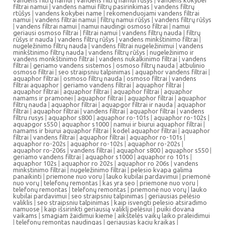
vandens filtrų namui
|
vandens filtrų namui rūšys
|
vandens kokybei
filtrai namui
|
vandens namui filtrų pasirinkimas
|
vandens filtrų
rtūšys
|
vandens kokybei name
|
rekomenduojami vandens filtrai
namui
|
vandens filtrai namui
|
filtrų namui rūšys
|
vandens filtrų rūšys
|
vandens filtrai namui
|
namui naudingi osmoso filtrai
|
namui
geriausi osmoso filtrai
|
filtrai namui
|
vandens filtrų nauda
|
filtrų
rūšys ir nauda
|
vandens filtrų rūšys
|
vandens minkštinimo filtrai
|
nugeležinimo filtrų nauda
|
vandens filtrai nugeležinimui
|
vandens
minkštinimo filtrų nauda
|
vandens filtrų rūšys
|
nugeležinimo ir
vandens monkštinimo filtrai
|
vandens nukalkinimo filtrai
|
vandens
filtrai
|
geriamo vandens sistemos
|
osmoso filtrų nauda
|
atbulinio
osmoso filtrai
|
seo straipsniu talpinimas
|
aquaphor vandens filtrai
|
aquaphor filtrai
|
osmoso filtrų nauda
|
osmoso filtrai
|
vandens
filtrai aquaphor
|
geriamo vandens filtrai
|
aquaphor filtrai
|
aquaphor filtrai
|
aquaphor filtrai
|
aquaphor filtrai
|
aquaphor
namams ir pramonei
|
aquaphor filtrai
|
aquaphor filtrai
|
aquaphor
filtrų nauda
|
aquaphor filtrai
|
aquapgor filtrai ir nauda
|
aquaphor
filtrai
|
aquaphor filtrai
|
vandens filtrai
|
aquaphor filtrai
|
vandens
filtru rusys
|
aquaphor s800
|
aquaphor ro-101s
|
aquaphor ro-102s
|
aquapgor s550
|
aquaphor s1000
|
namui ir biurui aquaphor filtrai
|
namams ir biurui aquaphor filtrai
|
kodel aquaphor filtrai
|
aquaphor
filtrai
|
vandens filtrai
|
aquaphor filtrai
|
aquaphor ro-101s
|
aquaphor ro-202s
|
aquaphor ro-102s
|
aquaphor ro-202s
|
aquaphor ro-206s
|
vandens filtrai
|
aquaphor s800
|
aquaphor s550
|
geriamo vandens filtrai
|
aquaphor s1000
|
aquaphor ro 101s
|
aquaphor 102s
|
aquaphor ro 202s
|
aquaphor ro 206s
|
vandens
minkstinimo filtrai
|
nugeležinimo filtrai
|
pelesio kvapa galima
panaikinti
|
priemone nuo voru
|
lauko kubilai pardavimui
|
priemonė
nuo vorų
|
telefonų remontas
|
kas yra seo
|
priemone nuo voru
|
telefonų remontas
|
telefonų remontas
|
priemonė nuo vorų
|
lauko
kubilai pardavimui
|
seo straipsniu talpinimas
|
geriausias pelėsio
valiklis
|
seo straipsniu talpinimas
|
kaip isvengti pelesio atsiradimo
namuose
|
kaip išsirinkti geriausią valiklį pelėsiui
|
puiki dovana
vaikams
|
smagiam žaidimui kieme
|
aikštelės vaikų laiko praleidimui
|
telefonų remontas naudingas
|
geriausias kaciu kraikas
|