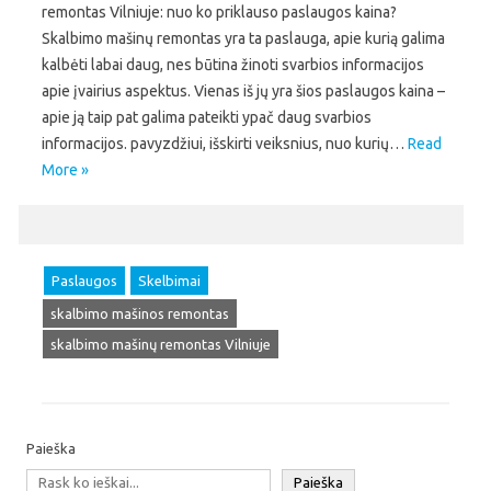
remontas Vilniuje: nuo ko priklauso paslaugos kaina?
Skalbimo mašinų remontas yra ta paslauga, apie kurią galima
kalbėti labai daug, nes būtina žinoti svarbios informacijos
apie įvairius aspektus. Vienas iš jų yra šios paslaugos kaina –
apie ją taip pat galima pateikti ypač daug svarbios
informacijos. pavyzdžiui, išskirti veiksnius, nuo kurių…
Read
More »
Paslaugos
Skelbimai
skalbimo mašinos remontas
skalbimo mašinų remontas Vilniuje
Paieška
Paieška