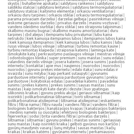
skystis
|
buhalterine apskaita
|
saldytuvu rankenos
|
saldytuvu
saldikliu stalciai
|
saldytuvu lentynos
|
saldytuvu termoreguliatoriai
|
saldytuvu stalciai
|
kaitinimo elementai
|
orkaiciu ventiliatoriai
|
orkaiciu duru tarpines
|
orkaiciu stiklai
|
orkaiciu termoreguliatoriai
|
parama privaciam darzeliui
|
darzeliai gelbeja
|
pasirinkimas vilniuje
|
ieskome geriausio darzelio
|
privatus darzelis
|
masinu voztuvai
|
vandens isleidimo siurbliai
|
duru stiklai
|
seo straipsniu talpinimas
|
skalbimo masinu bugnai
|
skalbimo masinu amortizatoriai
|
duru
tarpines
|
cbd aliejus
|
itempiamu lubu privalumai
|
lubu kaina
netrukdo
|
kiek kainuoja itempiamos lubos
|
itempiamos lubos kaina
|
kiek kainuoja itempiamos
|
kiek kainuoja lubos
|
lubu kainos
|
lubu
rusys vilniuje
|
lubos vilniuje
|
siltnamiai
|
turbinu remontas kaune
|
turbinu remontas klaipeda
|
straipsniai katems
|
laiminga kate
|
išmokykite katę
|
perkraustymo paslaugos vilniuje
|
meistras vilniuje
|
odontologijos klinika
|
super premium
|
sunu maistas
|
sunu edalas
|
valandinis darzelis vilniuje
|
josera katems
|
josera sunims
|
paskolos
internetu
|
kontaktai
|
apie mus
|
naujienos
|
nuorodos
|
nuorodos
|
nuorodos
|
gyvunu prekes internetu
|
edalo itaka
|
sunu edalas ir
isvaizda
|
sunu mityba
|
kaip perkant sutaupyti
|
gyvunams
parduotuve internetu
|
geriausia parduotuve gyvunams
|
prekiu
parduotuve
|
kokybiskas edalas
|
pavadeliai katems
|
pavadeliai
sunims
|
prekes katems
|
prekes sunims
|
sausas maistas
|
sunu
maistas
|
kaip ismokyti kate daryti i dezute
|
kuo ypatingas
silikoninis kraikas
|
gyvunu prekiu akcija
|
geriausi siltnamiai
|
kaip
issirinkti
|
polikarbonatiniai šiltnamiai
|
tvirti siltnamiai
|
polikarbonatiniai atsiliepimai
|
šiltnamiai atsiliepimai
|
ieskantiems
filtru
|
filtrai namui
|
filtru nauda
|
vandens filtrai
|
vandens filtrai
|
biologinės bakterijos
|
kanalizacijos kvapas
|
kanalizacijos bakterijos
|
medinis namelis su ciuozykla
|
efektyvio biologinės bakterijos
|
fejerverkai
|
sodui
|
brita vandens filtrai
|
privatus darzelis
|
šiltnamiai
|
siltnamiai
|
gyvunu prekes
|
maistas sunims
|
geriausias
sunu maistas
|
kaip issirinkti kraika
|
gelbsti gyvūnus nuo karščio
|
gyvūnų maudynės vasarą
|
šunų mityba
|
sausas maistas
|
kačių
kraikas
|
kraikas katėms
|
gyvūnams internetu
|
perkamiausios