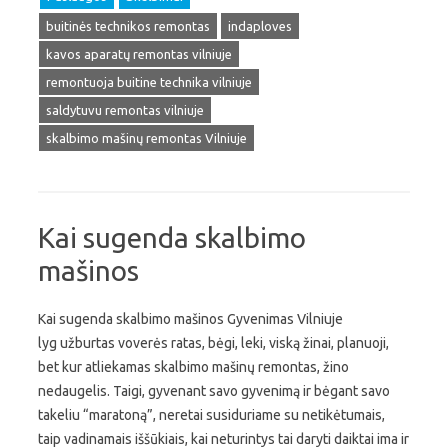
buitinės technikos remontas
indaploves
kavos aparatų remontas vilniuje
remontuoja buitine technika vilniuje
saldytuvu remontas vilniuje
skalbimo mašinų remontas Vilniuje
Kai sugenda skalbimo
mašinos
Kai sugenda skalbimo mašinos Gyvenimas Vilniuje
lyg užburtas voverės ratas, bėgi, leki, viską žinai, planuoji,
bet kur atliekamas skalbimo mašinų remontas, žino
nedaugelis. Taigi, gyvenant savo gyvenimą ir bėgant savo
takeliu “maratoną”, neretai susiduriame su netikėtumais,
taip vadinamais iššūkiais, kai neturintys tai daryti daiktai ima ir