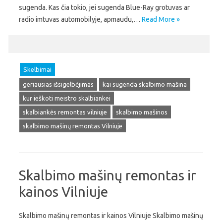
sugenda. Kas čia tokio, jei sugenda Blue-Ray grotuvas ar
radio imtuvas automobilyje, apmaudu,…
Read More »
Skelbimai
geriausias išsigelbėjimas
kai sugenda skalbimo mašina
kur ieškoti meistro skalbiankei
skalbiankės remontas vilniuje
skalbimo mašinos
skalbimo mašinų remontas Vilniuje
Skalbimo mašinų remontas ir
kainos Vilniuje
Skalbimo mašinų remontas ir kainos Vilniuje Skalbimo mašinų