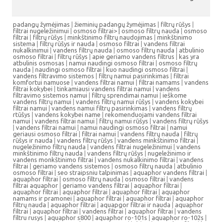
padangų žymėjimas
|
žieminių padangų žymėjimas
|
filtrų rūšys
|
filtrai nugeležinimui
|
osmoso filtrai> |
osmoso filtrų nauda
|
osmoso
filtrai
|
filtrų rūšys
|
minkštinimo filtrų naudojimas
|
minkštinimo
sistema
|
filtrų rūšys ir nauda
|
osmoso filtrai
|
vandens filtrai
nukalkinimui
|
vandens filtrų nauda
|
osmoso filtrų nauda
|
atbulinio
osmoso filtrai
|
filtrų rūšys
|
apie geriamo vandens filtrus
|
kas yra
atbulinis osmosas
|
namui naudingi osmoso filtrai
|
osmoso filtrų
nauda
|
naudingi osmoso filtrai
|
kuo naudingi osmoso filtrai
|
vandens filtravimo sistemos
|
filtrų namui pasirinkimas
|
filtrai
komfortui namuose
|
vandens filtrai namui
|
filtrai namams
|
vandens
filtrai kokybei
|
tinkamiausi vandens filtrai namui
|
vandens
filtravimo sistemos namui
|
filtrų sprendimai namui
|
ieškome
vandens filtrų namui
|
vandens filtrų namui rūšys
|
vandens kokybei
filtrai namui
|
vandens namui filtrų pasirinkimas
|
vandens filtrų
rtūšys
|
vandens kokybei name
|
rekomenduojami vandens filtrai
namui
|
vandens filtrai namui
|
filtrų namui rūšys
|
vandens filtrų rūšys
|
vandens filtrai namui
|
namui naudingi osmoso filtrai
|
namui
geriausi osmoso filtrai
|
filtrai namui
|
vandens filtrų nauda
|
filtrų
rūšys ir nauda
|
vandens filtrų rūšys
|
vandens minkštinimo filtrai
|
nugeležinimo filtrų nauda
|
vandens filtrai nugeležinimui
|
vandens
minkštinimo filtrų nauda
|
vandens filtrų rūšys
|
nugeležinimo ir
vandens monkštinimo filtrai
|
vandens nukalkinimo filtrai
|
vandens
filtrai
|
geriamo vandens sistemos
|
osmoso filtrų nauda
|
atbulinio
osmoso filtrai
|
seo straipsniu talpinimas
|
aquaphor vandens filtrai
|
aquaphor filtrai
|
osmoso filtrų nauda
|
osmoso filtrai
|
vandens
filtrai aquaphor
|
geriamo vandens filtrai
|
aquaphor filtrai
|
aquaphor filtrai
|
aquaphor filtrai
|
aquaphor filtrai
|
aquaphor
namams ir pramonei
|
aquaphor filtrai
|
aquaphor filtrai
|
aquaphor
filtrų nauda
|
aquaphor filtrai
|
aquapgor filtrai ir nauda
|
aquaphor
filtrai
|
aquaphor filtrai
|
vandens filtrai
|
aquaphor filtrai
|
vandens
filtru rusys
|
aquaphor s800
|
aquaphor ro-101s
|
aquaphor ro-102s
|