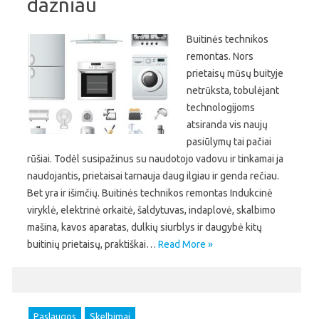
dažniau
Buitinės technikos
remontas. Nors
prietaisų mūsų buityje
netrūksta, tobulėjant
technologijoms
atsiranda vis naujų
pasiūlymų tai pačiai
rūšiai. Todėl susipažinus su naudotojo vadovu ir tinkamai ja
naudojantis, prietaisai tarnauja daug ilgiau ir genda rečiau.
Bet yra ir išimčių. Buitinės technikos remontas Indukcinė
viryklė, elektrinė orkaitė, šaldytuvas, indaplovė, skalbimo
mašina, kavos aparatas, dulkių siurblys ir daugybė kitų
buitinių prietaisų, praktiškai…
Read More »
Paslaugos
Skelbimai