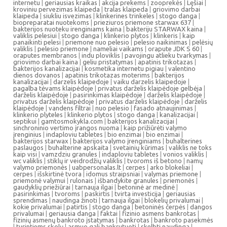
internetu
|
geriausias kraikas
|
akcija prekems
|
zooprekės
|
Lęšiai
|
kroviniu pervezimas klaipeda
|
tralas klaipeda
|
griovimo darbai
klaipeda
|
siukliu isvezimas
|
klinkerines trinkeles
|
stogo danga
|
biopreparatai nuotekoms
|
prieziuros priemone starwax 637
|
bakterijos nuoteku irenginiams kaina
|
bakteriju STARWAX kaina
|
valiklis pelesiui
|
stogo danga
|
klinkerio plytos
|
klinkeris
|
kaip
panaikinti pelesi
|
priemone nuo pelesio
|
pelesio naikinimas
|
pelėsių
valiklis
|
pelesio priemone
|
nameliai vaikams
|
orapute JDK S 60
|
oraputes membranos
|
indu ploviklis
|
pavojingu atlieku tvarkymas
|
griovimo darbai kaina
|
geliu pristatymas
|
apatinis trikotazas
|
bakterijos kanalizacijai
|
kosmetika internetu pigiau
|
valentino
dienos dovanos
|
apatinis trikotazas moterims
|
bakterijos
kanalizacijai
|
darzelis klaipedoje
|
vaiku darzelis klaipedoje
|
pagalba tėvams klaipėdoje
|
privatus darželis klaipėdoje gelbėja
|
darželis klaipėdoje
|
pasirinkimas klaipėdoje
|
darželis klaipėdoje
|
privatus darželis klaipėdoje
|
privatus darželis klaipėdoje
|
darželis
klaipėdoje
|
vandens filtrai
|
nuo pelesio
|
fasado atnaujinimas
|
klinkerio plyteles
|
klinkerio plytos
|
stogo danga
|
kanalizacijai
|
septikui
|
gamtosmokykla.com
|
bakterijos kanalizacijai
|
sinchroninio vertimo įrangos nuoma
|
kaip prižiūrėti valymo
įrenginius
|
indaploviu tabletes
|
bio enzimai
|
bio enzimai
|
bakterijos starwax
|
bakterijos valymo įrenginiams
|
buhalterines
paslaugos
|
buhalterine apskaita
|
svetainių kūrimas
|
valiklis ne toks
kaip visi
|
vamzdziu granules
|
indaploviu tabletes
|
vonios valiklis
|
wc valiklis
|
stiklų ir veidrodžių valiklis
|
tvoroms iš betono
|
namų
valymo priemonės
|
uabpersonalas.lt
|
cerpes
|
arko blokeliai
|
cerpes
|
išskirtinė tvora
|
idomus straipsniai
|
valymas priemone
|
priemonė valymui
|
rulonais
|
išbandykite granules
|
priemonės
|
gaudyklių priežiūrai
|
tarnauja ilgai
|
betoninė ar medinė
|
pasirinkimas
|
tvoroms
|
paskirtis
|
tvirta investicija
|
geriausias
sprendimas
|
naudinga žinoti
|
tarnauja ilgai
|
blokelių privalumai
|
kokie privalumai
|
patirtis
|
stogo danga
|
betoninės čerpės
|
dangos
privalumai
|
geriausia danga
|
faktai
|
fizinio asmens bankrotas
|
fizinių asmenų bankroto įstatymas
|
bankrotas
|
bankroto pasekmės
|
turintiems skolų
|
asmuo gali bankrutuoti
|
skelbti naudinga
|