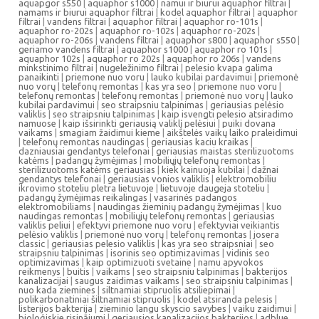
aquapgor s550
|
aquaphor s1000
|
namui ir biurui aquaphor filtrai
|
namams ir biurui aquaphor filtrai
|
kodel aquaphor filtrai
|
aquaphor
filtrai
|
vandens filtrai
|
aquaphor filtrai
|
aquaphor ro-101s
|
aquaphor ro-202s
|
aquaphor ro-102s
|
aquaphor ro-202s
|
aquaphor ro-206s
|
vandens filtrai
|
aquaphor s800
|
aquaphor s550
|
geriamo vandens filtrai
|
aquaphor s1000
|
aquaphor ro 101s
|
aquaphor 102s
|
aquaphor ro 202s
|
aquaphor ro 206s
|
vandens
minkstinimo filtrai
|
nugeležinimo filtrai
|
pelesio kvapa galima
panaikinti
|
priemone nuo voru
|
lauko kubilai pardavimui
|
priemonė
nuo vorų
|
telefonų remontas
|
kas yra seo
|
priemone nuo voru
|
telefonų remontas
|
telefonų remontas
|
priemonė nuo vorų
|
lauko
kubilai pardavimui
|
seo straipsniu talpinimas
|
geriausias pelėsio
valiklis
|
seo straipsniu talpinimas
|
kaip isvengti pelesio atsiradimo
namuose
|
kaip išsirinkti geriausią valiklį pelėsiui
|
puiki dovana
vaikams
|
smagiam žaidimui kieme
|
aikštelės vaikų laiko praleidimui
|
telefonų remontas naudingas
|
geriausias kaciu kraikas
|
dazniausiai gendantys telefonai
|
geriausias maistas sterilizuotoms
katėms
|
padangų žymėjimas
|
mobiliųjų telefonų remontas
|
sterilizuotoms katėms geriausias
|
kiek kainuoja kubilai
|
dažnai
gendantys telefonai
|
geriausias vonios valiklis
|
elektromobiliu
ikrovimo stoteliu pletra lietuvoje
|
lietuvoje daugeja stoteliu
|
padangų žymėjimas reikalingas
|
vasarinės padangos
elektromobiliams
|
naudingas žieminių padangų žymėjimas
|
kuo
naudingas remontas
|
mobiliųjų telefonų remontas
|
geriausias
valiklis peliui
|
efektyvi priemone nuo voru
|
efektyviai veikiantis
pelėsio valiklis
|
priemonė nuo vorų
|
telefonų remontas
|
josera
classic
|
geriausias pelesio valiklis
|
kas yra seo straipsniai
|
seo
straipsniu talpinimas
|
isorinis seo optimizavimas
|
vidinis seo
optimizavimas
|
kaip optimizuoti svetaine
|
namu apyvokos
reikmenys
|
buitis
|
vaikams
|
seo straipsniu talpinimas
|
bakterijos
kanalizacijai
|
saugus zaidimas vaikams
|
seo straipsniu talpinimas
|
nuo kada ziemines
|
siltnamiai stipruolis atsiliepimai
|
polikarbonatiniai šiltnamiai stipruolis
|
kodel atsiranda pelesis
|
listerijos bakterija
|
zieminio langu skyscio savybes
|
vaiku zaidimui
|
bioloģiskie risinājumi
|
geriausios kanalizacijos bakterijos
|
adblue