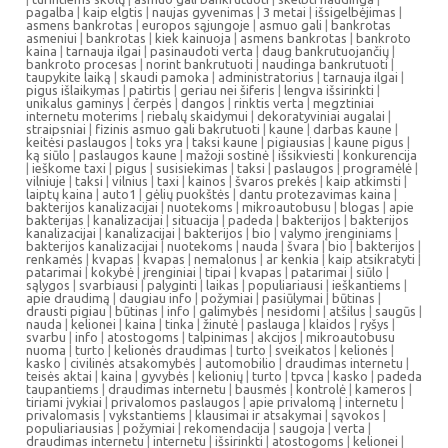
pagalba
|
kaip elgtis
|
naujas gyvenimas
|
3 metai
|
išsigelbėjimas
|
asmens bankrotas
|
europos sąjungoje
|
asmuo gali
|
bankrotas
asmeniui
|
bankrotas
|
kiek kainuoja
|
asmens bankrotas
|
bankroto
kaina
|
tarnauja ilgai
|
pasinaudoti verta
|
daug bankrutuojančių
|
bankroto procesas
|
norint bankrutuoti
|
naudinga bankrutuoti
|
taupykite laiką
|
skaudi pamoka
|
administratorius
|
tarnauja ilgai
|
pigus išlaikymas
|
patirtis
|
geriau nei šiferis
|
lengva išsirinkti
|
unikalus gaminys
|
čerpės
|
dangos
|
rinktis verta
|
megztiniai
internetu moterims
|
riebalų skaidymui
|
dekoratyviniai augalai
|
straipsniai
|
fizinis asmuo gali bakrutuoti
|
kaune
|
darbas kaune
|
keitėsi paslaugos
|
toks yra
|
taksi kaune
|
pigiausias
|
kaune pigus
|
ką siūlo
|
paslaugos kaune
|
mažoji sostinė
|
išsikviesti
|
konkurencija
|
ieškome taxi
|
pigus
|
susisiekimas
|
taksi
|
paslaugos
|
programėlė
|
vilniuje
|
taksi
|
vilnius
|
taxi
|
kainos
|
švaros prekės
|
kaip atkimsti
|
laiptų kaina
|
auto1
|
gėlių puokštės
|
dantu protezavimas kaina
|
bakterijos kanalizacijai
|
nuotekoms
|
mikroautobusu
|
blogas
|
apie
bakterijas
|
kanalizacijai
|
situacija
|
padeda
|
bakterijos
|
bakterijos
kanalizacijai
|
kanalizacijai
|
bakterijos
|
bio
|
valymo įrenginiams
|
bakterijos kanalizacijai
|
nuotekoms
|
nauda
|
švara
|
bio
|
bakterijos
|
renkamės
|
kvapas
|
kvapas
|
nemalonus
|
ar kenkia
|
kaip atsikratyti
|
patarimai
|
kokybė
|
įrenginiai
|
tipai
|
kvapas
|
patarimai
|
siūlo
|
sąlygos
|
svarbiausi
|
palyginti
|
laikas
|
populiariausi
|
ieškantiems
|
apie draudimą
|
daugiau info
|
požymiai
|
pasiūlymai
|
būtinas
|
drausti pigiau
|
būtinas
|
info
|
galimybės
|
nesidomi
|
atšilus
|
saugūs
|
nauda
|
kelionei
|
kaina
|
tinka
|
žinutė
|
paslauga
|
klaidos
|
ryšys
|
svarbu
|
info
|
atostogoms
|
talpinimas
|
akcijos
|
mikroautobusu
nuoma
|
turto
|
kelionės draudimas
|
turto
|
sveikatos
|
kelionės
|
kasko
|
civilinės atsakomybės
|
automobilio
|
draudimas internetu
|
teisės aktai
|
kaina
|
gyvybės
|
kelionių
|
turto
|
tpvca
|
kasko
|
padeda
taupantiems
|
draudimas internetu
|
bausmės
|
kontrolė
|
kameros
|
tiriami įvykiai
|
privalomos paslaugos
|
apie privalomą
|
internetu
|
privalomasis
|
vykstantiems
|
klausimai ir atsakymai
|
sąvokos
|
populiariausias
|
požymiai
|
rekomendacija
|
saugoja
|
verta
|
draudimas internetu
|
internetu
|
išsirinkti
|
atostogoms
|
kelionei
|