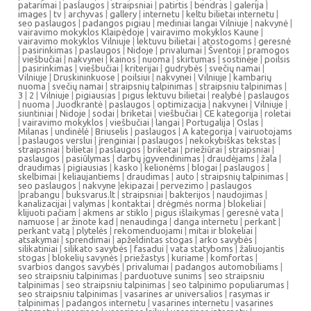
patarimai
|
paslaugos
|
straipsniai
|
patirtis
|
bendras
|
galerija
|
images
|
tv
|
archyvas
|
gallery
|
internetu
|
keltu bilietai internetu
|
seo paslaugos
|
padangos pigiau
|
mediniai langai Vilniuje
|
nakvynė
|
vairavimo mokyklos Klaipėdoje
|
vairavimo mokyklos Kaune
|
vairavimo mokyklos Vilniuje
|
lektuvu bilietai
|
atostogoms
|
geresnė
|
pasirinkimas
|
paslaugos
|
Nidoje
|
privalumai
|
Šventoji
|
pramogos
|
viešbučiai
|
nakvynei
|
kainos
|
nuoma
|
skirtumas
|
sostinėje
|
poilsis
|
pasirinkimas
|
viešbučiai
|
kriterijai
|
gudrybės
|
svečių namai
|
Vilniuje
|
Druskininkuose
|
poilsiui
|
nakvynei
|
Vilniuje
|
kambarių
nuoma
|
svečių namai
|
straipsnių talpinimas
|
straipsniu talpinimas
|
3
|
2
|
Vilniuje
|
pigiausias
|
pigus lektuvu bilietai
|
realybė
|
paslaugos
|
nuoma
|
Juodkrantė
|
paslaugos
|
optimizacija
|
nakvynei
|
Vilniuje
|
siuntiniai
|
Nidoje
|
sodai
|
briketai
|
viešbučiai
|
CE kategorija
|
roletai
|
vairavimo mokyklos
|
viešbučiai
|
langai
|
Portugalija
|
Oslas
|
Milanas
|
undinėlė
|
Briuselis
|
paslaugos
|
A kategorija
|
vairuotojams
|
paslaugos verslui
|
įrenginiai
|
paslaugos
|
nekokybiškas tekstas
|
straipsniai
|
bilietai
|
paslaugos
|
briketai
|
priežiūrai
|
straipsniai
|
paslaugos
|
pasiūlymas
|
darbų įgyvendinimas
|
draudėjams
|
žala
|
draudimas
|
pigiausias
|
kasko
|
kelionėms
|
blogai
|
paslaugos
|
skelbimai
|
keliaujantiems
|
draudimas
|
auto
|
straipsnių talpinimas
|
seo paslaugos
|
nakvyne
|
ekipazai
|
pervezimo
|
paslaugos
|
prabangu
|
buksvarus.lt
|
straipsniai
|
bakterijos
|
naudojimas
|
kanalizacijai
|
valymas
|
kontaktai
|
drėgmės norma
|
blokeliai
|
klijuoti pačiam
|
akmens ar stiklo
|
pigus išlaikymas
|
geresnė vata
|
namuose
|
ar žinote kad
|
nenaudinga
|
danga internetu
|
perkant
|
perkant vatą
|
plytelės
|
rekomenduojami
|
mitai ir blokeliai
|
atsakymai
|
sprendimai
|
apželdintas stogas
|
arko savybės
|
silikatiniai
|
silikato savybės
|
fasadui
|
vata statyboms
|
žaliuojantis
stogas
|
blokelių savynės
|
priežastys
|
kuriame
|
komfortas
|
svarbios dangos savybės
|
privalumai
|
padangos automobiliams
|
seo straipsniu talpinimas
|
parduotuve sunims
|
seo straipsniu
talpinimas
|
seo straipsniu talpinimas
|
seo talpinimo populiarumas
|
seo straipsniu talpinimas
|
vasarines ar universalios
|
rasymas ir
talpinimas
|
padangos internetu
|
vasarines internetu
|
vasarines