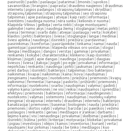
pasiruošti
|
padės
|
paslauga
|
patarimai
|
žmonės
|
sąvokos
|
savanoriškas
|
brangios
|
paprasta
|
draudimo naujienos
|
draudimas
internetu
|
pigios padangos
|
straipsnių talpinimas
|
skrydžiai
|
straipsnių talpinimas
|
straipsnių talpinimas
|
seo straipsniu
talpinimas
|
apie paslaugas
|
atvejai
|
kaip rasti
|
informacija
|
šventėms
|
naudinga nuoma
|
nėra sunku
|
kelionės ir nuoma
|
Klaipėda-Vilnius
|
gelbėja
|
verta rinkti
|
stoge montuojami
|
galimybė
|
namo akys
|
naudinga žiemą
|
stoglangiai
|
metas pirkti
|
šviesa
|
terminai
|
svarbi dalis
|
atvejai
|
paslauga
|
verta
|
kokybė
|
klaidos
|
pirkti
|
bakterijos
|
šviesa
|
stoglangiai
|
langai
|
mediniai
|
šviesi aplinka
|
naudinga
|
išsirinkti
|
priežiūra
|
pardavimai
|
pasirinkimas
|
komfortas
|
pasirūpinkite
|
tinkama
|
namui
|
nauda
|
gamintojai
|
pasirinkimas
|
klaipeda vilniaus oro uostas
|
stogui
|
dengia
|
medžiagos
|
dangos
|
verstas
|
gaminiai
|
privalumai
|
renkamės
|
kokybė
|
charakteristika
|
klinkerio
|
kaip išsirinkti
|
klojimas
|
įsigyti
|
apie dangas
|
naudinga
|
populiari
|
daugiau
šviesos
|
šviesa
|
įtakoja
|
įsigyti
|
po egle
|
privalumai
|
informacija
|
nepirkčiau
|
renkantis
|
naudinga
|
pirkti
|
jaukumas
|
privalumai
|
prieš darbus
|
išsirinkti
|
bakterijos
|
talpinimas
|
bio bakterijos
|
naikinimas
|
kvapai
|
naikinimas
|
kaina
|
kova
|
naudojimas
|
įrenginiams
|
naudingos
|
nuotekoms
|
priežiūra
|
priemonės
|
kvapų
naikinimui
|
fermentai
|
tarnauja
|
paskirtis
|
prižiūrėti
|
priemonės
|
informacija
|
nuotekoms
|
svarbu
|
naudojimas
|
valymui
|
gadinti
|
valymo kaina
|
priemonės
|
ne visi
|
reikia
|
naudojamos
|
sprendžia
|
efektyvu
|
priemonės
|
bakterijos
|
informacija
|
naudingesnės
|
nuotekoms
|
valymas
|
sistemoms
|
naudojimas
|
nuotekų valymo
įrenginiai
|
straipsniai
|
internetu
|
draudimas
|
internetu
|
bakterijos
kanalizacijai
|
priemones
|
baseinai
|
biologinės
|
nauda
|
priežiūra
|
priemonės
|
skirtos valyti
|
valymui
|
barzdai
|
pc paieškos
|
vežimo
paslaugos
|
renkantis
|
geriau
|
medžiagos ir įrankiai
|
darbams
|
liejimo kaina
|
visi
|
nenaudinga
|
privalumai
|
skelbimai
|
paieškos
|
išsirinkti
|
būtina
|
pirkti
|
kriterijai
|
motyvacija
|
blokeliai
|
privalumai
|
pigiau
|
investicijos
|
idėjos
|
kainos
|
inventorius
|
kuriant
|
verta
|
naudojami
|
kur pirkimas
|
nauda
|
be tinko
|
medžiagos
|
kuo