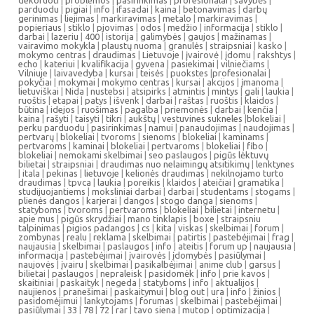
dekoruoti
|
problemos
|
pasirinkimas
|
profesionalai
|
savybės
|
parduodu
|
pigiai
|
info
|
ifasadai
|
kaina
|
betonavimas
|
darbų
gerinimas
|
liejimas
|
markiravimas
|
metalo
|
markiravimas
|
popieriaus
|
stiklo
|
pjovimas
|
odos
|
medžio
|
informacija
|
stiklo
|
darbai
|
lazeriu
|
400
|
istorija
|
galimybės
|
gaujos
|
mažinamas
|
vairavimo mokykla
|
plaustų nuoma
|
granulės
|
straipsniai
|
kasko
|
mokymo centras
|
draudimas
|
Lietuvoje
|
įvairovė
|
įdomu
|
rakshtys
|
echo
|
kateriui
|
kvalifikacija
|
gyvena
|
pasiekimai
|
vilniečiams
|
Vilniuje
|
laivavedyba
|
kursai
|
teisės
|
puokstes
|
profesionalai
|
pokyčiai
|
mokymai
|
mokymo centras
|
kursai
|
akcijos
|
įmanoma
|
lietuviškai
|
Nida
|
nustebsi
|
atsipirks
|
atmintis
|
mintys
|
gali
|
laukia
|
ruoštis
|
etapai
|
patys
|
išvenk
|
darbai
|
raštas
|
ruoštis
|
klaidos
|
būtina
|
idejos
|
ruošimas
|
pagalba
|
priemonės
|
darbai
|
kenčia
|
kaina
|
rašyti
|
taisyti
|
tikri
|
aukštų
|
vestuvines sukneles
|
blokeliai
|
perku parduodu
|
pasirinkimas
|
namui
|
panaudojimas
|
naudojimas
|
pertvarų
|
blokeliai
|
tvoroms
|
sienoms
|
blokeliai
|
kaminams
|
pertvaroms
|
kaminai
|
blokeliai
|
pertvaroms
|
blokeliai
|
fibo
|
blokeliai
|
nemokami skelbimai
|
seo paslaugos
|
pigūs lėktuvų
bilietai
|
straipsniai
|
draudimas nuo nelaimingų atsitikimų
|
lenktynes
|
itala
|
pekinas
|
lietuvoje
|
kelionės draudimas
|
nekilnojamo turto
draudimas
|
tpvca
|
laukia
|
poreikis
|
klaidos
|
ateičiai
|
gramatika
|
studijuojantiems
|
moksliniai darbai
|
darbai
|
studentams
|
stogams
|
plienės dangos
|
karjerai
|
dangos
|
stogo danga
|
sienoms
|
statyboms
|
tvoroms
|
pertvaroms
|
blokeliai
|
bilietai
|
internetu
|
apie mus
|
pigūs skrydžiai
|
mano tinklapis
|
boxe
|
straipsniu
talpinimas
|
pigios padangos
|
cs
|
kita
|
viskas
|
skelbimai
|
forum
|
zombynas
|
realu
|
reklama
|
skelbimai
|
patirtis
|
pastebėjimai
|
frag
|
naujausia
|
skelbimai
|
paslaugos
|
info
|
ateitis
|
forum up
|
naujausia
|
informacija
|
pastebėjimai
|
įvairovės
|
įdomybės
|
pasiūlymai
|
naujovės
|
įvairu
|
skelbimai
|
pasikalbėjimai
|
anime club
|
garsus
|
bilietai
|
paslaugos
|
nepraleisk
|
pasidomėk
|
info
|
prie kavos
|
skaitiniai
|
paskaityk
|
negeda
|
statyboms
|
info
|
aktualijos
|
naujienos
|
pranešimai
|
paskaitymui
|
blog out
|
ura
|
info
|
žinios
|
pasidomėjimui
|
lankytojams
|
forumas
|
skelbimai
|
pastebėjimai
|
pasiūlymai
|
33
|
78
|
72
|
rar
|
tavo siena
|
mutop
|
optimizacija
|