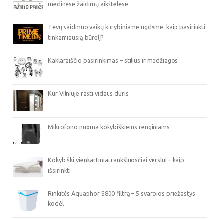
medinėse žaidimų aikštelėse
Tėvų vaidmuo vaikų kūrybiniame ugdyme: kaip pasirinkti
tinkamiausią būrelį?
Kaklaraiščio pasirinkimas – stilius ir medžiagos
Kur Vilniuje rasti vidaus duris
Mikrofono nuoma kokybiškiems renginiams
Kokybiški vienkartiniai rankšluosčiai verslui – kaip
išsirinkti
Rinkitės Aquaphor S800 filtrą – 5 svarbios priežastys
kodėl