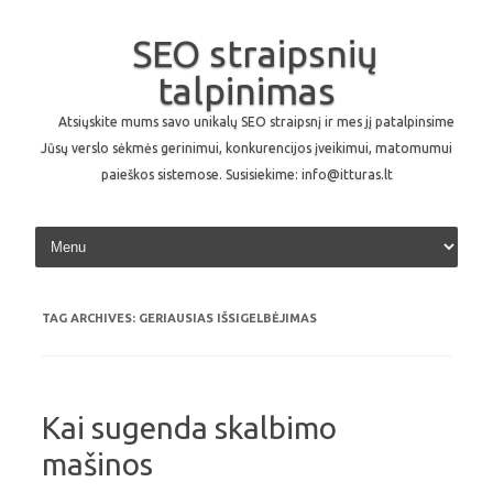
SEO straipsnių
talpinimas
Atsiųskite mums savo unikalų SEO straipsnį ir mes jį patalpinsime
Jūsų verslo sėkmės gerinimui, konkurencijos įveikimui, matomumui
paieškos sistemose. Susisiekime: info@itturas.lt
Skip to content
TAG ARCHIVES:
GERIAUSIAS IŠSIGELBĖJIMAS
Kai sugenda skalbimo
mašinos