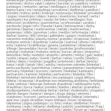
kanalizacijai
|
priemones
|
baseinai
|
biologinės
|
nauda
|
priežiūra
|
priemonės
|
skirtos valyti
|
valymui
|
barzdai
|
pc paieškos
|
vežimo
paslaugos
|
renkantis
|
geriau
|
medžiagos ir įrankiai
|
darbams
|
liejimo kaina
|
visi
|
nenaudinga
|
privalumai
|
skelbimai
|
paieškos
|
išsirinkti
|
būtina
|
pirkti
|
kriterijai
|
motyvacija
|
blokeliai
|
privalumai
|
pigiau
|
investicijos
|
idėjos
|
kainos
|
inventorius
|
kuriant
|
verta
|
naudojami
|
kur pirkimas
|
nauda
|
be tinko
|
medžiagos
|
kuo
dekoruoti
|
problemos
|
pasirinkimas
|
profesionalai
|
savybės
|
parduodu
|
pigiai
|
info
|
ifasadai
|
kaina
|
betonavimas
|
darbų
gerinimas
|
liejimas
|
markiravimas
|
metalo
|
markiravimas
|
popieriaus
|
stiklo
|
pjovimas
|
odos
|
medžio
|
informacija
|
stiklo
|
darbai
|
lazeriu
|
400
|
istorija
|
galimybės
|
gaujos
|
mažinamas
|
vairavimo mokykla
|
plaustų nuoma
|
granulės
|
straipsniai
|
kasko
|
mokymo centras
|
draudimas
|
Lietuvoje
|
įvairovė
|
įdomu
|
rakshtys
|
echo
|
kateriui
|
kvalifikacija
|
gyvena
|
pasiekimai
|
vilniečiams
|
Vilniuje
|
laivavedyba
|
kursai
|
teisės
|
puokstes
|
profesionalai
|
pokyčiai
|
mokymai
|
mokymo centras
|
kursai
|
akcijos
|
įmanoma
|
lietuviškai
|
Nida
|
nustebsi
|
atsipirks
|
atmintis
|
mintys
|
gali
|
laukia
|
ruoštis
|
etapai
|
patys
|
išvenk
|
darbai
|
raštas
|
ruoštis
|
klaidos
|
būtina
|
idejos
|
ruošimas
|
pagalba
|
priemonės
|
darbai
|
kenčia
|
kaina
|
rašyti
|
taisyti
|
tikri
|
aukštų
|
vestuvines sukneles
|
blokeliai
|
perku parduodu
|
pasirinkimas
|
namui
|
panaudojimas
|
naudojimas
|
pertvarų
|
blokeliai
|
tvoroms
|
sienoms
|
blokeliai
|
kaminams
|
pertvaroms
|
kaminai
|
blokeliai
|
pertvaroms
|
blokeliai
|
fibo
|
blokeliai
|
nemokami skelbimai
|
seo paslaugos
|
pigūs lėktuvų
bilietai
|
straipsniai
|
draudimas nuo nelaimingų atsitikimų
|
lenktynes
|
itala
|
pekinas
|
lietuvoje
|
kelionės draudimas
|
nekilnojamo turto
draudimas
|
tpvca
|
laukia
|
poreikis
|
klaidos
|
ateičiai
|
gramatika
|
studijuojantiems
|
moksliniai darbai
|
darbai
|
studentams
|
stogams
|
plienės dangos
|
karjerai
|
dangos
|
stogo danga
|
sienoms
|
statyboms
|
tvoroms
|
pertvaroms
|
blokeliai
|
bilietai
|
internetu
|
apie mus
|
pigūs skrydžiai
|
mano tinklapis
|
boxe
|
straipsniu
talpinimas
|
pigios padangos
|
cs
|
kita
|
viskas
|
skelbimai
|
forum
|
zombynas
|
realu
|
reklama
|
skelbimai
|
patirtis
|
pastebėjimai
|
frag
|
naujausia
|
skelbimai
|
paslaugos
|
info
|
ateitis
|
forum up
|
naujausia
|