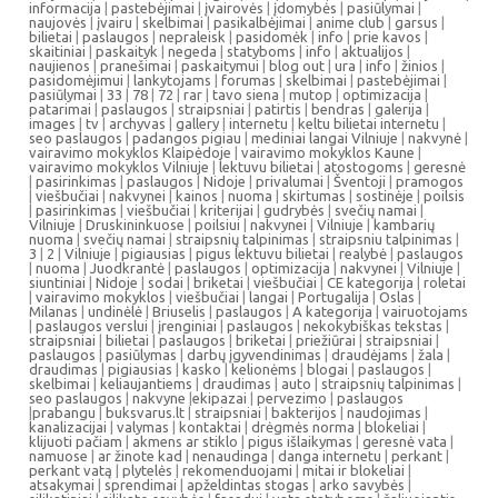
informacija
|
pastebėjimai
|
įvairovės
|
įdomybės
|
pasiūlymai
|
naujovės
|
įvairu
|
skelbimai
|
pasikalbėjimai
|
anime club
|
garsus
|
bilietai
|
paslaugos
|
nepraleisk
|
pasidomėk
|
info
|
prie kavos
|
skaitiniai
|
paskaityk
|
negeda
|
statyboms
|
info
|
aktualijos
|
naujienos
|
pranešimai
|
paskaitymui
|
blog out
|
ura
|
info
|
žinios
|
pasidomėjimui
|
lankytojams
|
forumas
|
skelbimai
|
pastebėjimai
|
pasiūlymai
|
33
|
78
|
72
|
rar
|
tavo siena
|
mutop
|
optimizacija
|
patarimai
|
paslaugos
|
straipsniai
|
patirtis
|
bendras
|
galerija
|
images
|
tv
|
archyvas
|
gallery
|
internetu
|
keltu bilietai internetu
|
seo paslaugos
|
padangos pigiau
|
mediniai langai Vilniuje
|
nakvynė
|
vairavimo mokyklos Klaipėdoje
|
vairavimo mokyklos Kaune
|
vairavimo mokyklos Vilniuje
|
lektuvu bilietai
|
atostogoms
|
geresnė
|
pasirinkimas
|
paslaugos
|
Nidoje
|
privalumai
|
Šventoji
|
pramogos
|
viešbučiai
|
nakvynei
|
kainos
|
nuoma
|
skirtumas
|
sostinėje
|
poilsis
|
pasirinkimas
|
viešbučiai
|
kriterijai
|
gudrybės
|
svečių namai
|
Vilniuje
|
Druskininkuose
|
poilsiui
|
nakvynei
|
Vilniuje
|
kambarių
nuoma
|
svečių namai
|
straipsnių talpinimas
|
straipsniu talpinimas
|
3
|
2
|
Vilniuje
|
pigiausias
|
pigus lektuvu bilietai
|
realybė
|
paslaugos
|
nuoma
|
Juodkrantė
|
paslaugos
|
optimizacija
|
nakvynei
|
Vilniuje
|
siuntiniai
|
Nidoje
|
sodai
|
briketai
|
viešbučiai
|
CE kategorija
|
roletai
|
vairavimo mokyklos
|
viešbučiai
|
langai
|
Portugalija
|
Oslas
|
Milanas
|
undinėlė
|
Briuselis
|
paslaugos
|
A kategorija
|
vairuotojams
|
paslaugos verslui
|
įrenginiai
|
paslaugos
|
nekokybiškas tekstas
|
straipsniai
|
bilietai
|
paslaugos
|
briketai
|
priežiūrai
|
straipsniai
|
paslaugos
|
pasiūlymas
|
darbų įgyvendinimas
|
draudėjams
|
žala
|
draudimas
|
pigiausias
|
kasko
|
kelionėms
|
blogai
|
paslaugos
|
skelbimai
|
keliaujantiems
|
draudimas
|
auto
|
straipsnių talpinimas
|
seo paslaugos
|
nakvyne
|
ekipazai
|
pervezimo
|
paslaugos
|
prabangu
|
buksvarus.lt
|
straipsniai
|
bakterijos
|
naudojimas
|
kanalizacijai
|
valymas
|
kontaktai
|
drėgmės norma
|
blokeliai
|
klijuoti pačiam
|
akmens ar stiklo
|
pigus išlaikymas
|
geresnė vata
|
namuose
|
ar žinote kad
|
nenaudinga
|
danga internetu
|
perkant
|
perkant vatą
|
plytelės
|
rekomenduojami
|
mitai ir blokeliai
|
atsakymai
|
sprendimai
|
apželdintas stogas
|
arko savybės
|