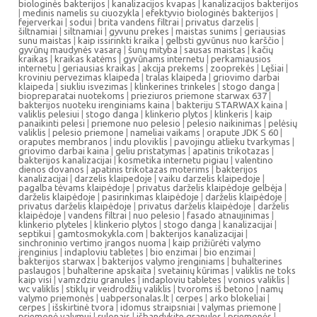
biologinės bakterijos
|
kanalizacijos kvapas
|
kanalizacijos bakterijos
|
medinis namelis su ciuozykla
|
efektyvio biologinės bakterijos
|
fejerverkai
|
sodui
|
brita vandens filtrai
|
privatus darzelis
|
šiltnamiai
|
siltnamiai
|
gyvunu prekes
|
maistas sunims
|
geriausias
sunu maistas
|
kaip issirinkti kraika
|
gelbsti gyvūnus nuo karščio
|
gyvūnų maudynės vasarą
|
šunų mityba
|
sausas maistas
|
kačių
kraikas
|
kraikas katėms
|
gyvūnams internetu
|
perkamiausios
internetu
|
geriausias kraikas
|
akcija prekems
|
zooprekės
|
Lęšiai
|
kroviniu pervezimas klaipeda
|
tralas klaipeda
|
griovimo darbai
klaipeda
|
siukliu isvezimas
|
klinkerines trinkeles
|
stogo danga
|
biopreparatai nuotekoms
|
prieziuros priemone starwax 637
|
bakterijos nuoteku irenginiams kaina
|
bakteriju STARWAX kaina
|
valiklis pelesiui
|
stogo danga
|
klinkerio plytos
|
klinkeris
|
kaip
panaikinti pelesi
|
priemone nuo pelesio
|
pelesio naikinimas
|
pelėsių
valiklis
|
pelesio priemone
|
nameliai vaikams
|
orapute JDK S 60
|
oraputes membranos
|
indu ploviklis
|
pavojingu atlieku tvarkymas
|
griovimo darbai kaina
|
geliu pristatymas
|
apatinis trikotazas
|
bakterijos kanalizacijai
|
kosmetika internetu pigiau
|
valentino
dienos dovanos
|
apatinis trikotazas moterims
|
bakterijos
kanalizacijai
|
darzelis klaipedoje
|
vaiku darzelis klaipedoje
|
pagalba tėvams klaipėdoje
|
privatus darželis klaipėdoje gelbėja
|
darželis klaipėdoje
|
pasirinkimas klaipėdoje
|
darželis klaipėdoje
|
privatus darželis klaipėdoje
|
privatus darželis klaipėdoje
|
darželis
klaipėdoje
|
vandens filtrai
|
nuo pelesio
|
fasado atnaujinimas
|
klinkerio plyteles
|
klinkerio plytos
|
stogo danga
|
kanalizacijai
|
septikui
|
gamtosmokykla.com
|
bakterijos kanalizacijai
|
sinchroninio vertimo įrangos nuoma
|
kaip prižiūrėti valymo
įrenginius
|
indaploviu tabletes
|
bio enzimai
|
bio enzimai
|
bakterijos starwax
|
bakterijos valymo įrenginiams
|
buhalterines
paslaugos
|
buhalterine apskaita
|
svetainių kūrimas
|
valiklis ne toks
kaip visi
|
vamzdziu granules
|
indaploviu tabletes
|
vonios valiklis
|
wc valiklis
|
stiklų ir veidrodžių valiklis
|
tvoroms iš betono
|
namų
valymo priemonės
|
uabpersonalas.lt
|
cerpes
|
arko blokeliai
|
cerpes
|
išskirtinė tvora
|
idomus straipsniai
|
valymas priemone
|
priemonė valymui
|
rulonais
|
išbandykite granules
|
priemonės
|