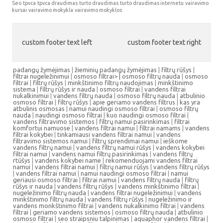
Seo
tpvca
tpvca draudimas
turto draudimas
turto draudimas internetu
vairavimo
kursai
vairavimo mokykla
vairavimo mokyklos
custom footer text left
custom footer text right
padangų žymėjimas
|
žieminių padangų žymėjimas
|
filtrų rūšys
|
filtrai nugeležinimui
|
osmoso filtrai> |
osmoso filtrų nauda
|
osmoso
filtrai
|
filtrų rūšys
|
minkštinimo filtrų naudojimas
|
minkštinimo
sistema
|
filtrų rūšys ir nauda
|
osmoso filtrai
|
vandens filtrai
nukalkinimui
|
vandens filtrų nauda
|
osmoso filtrų nauda
|
atbulinio
osmoso filtrai
|
filtrų rūšys
|
apie geriamo vandens filtrus
|
kas yra
atbulinis osmosas
|
namui naudingi osmoso filtrai
|
osmoso filtrų
nauda
|
naudingi osmoso filtrai
|
kuo naudingi osmoso filtrai
|
vandens filtravimo sistemos
|
filtrų namui pasirinkimas
|
filtrai
komfortui namuose
|
vandens filtrai namui
|
filtrai namams
|
vandens
filtrai kokybei
|
tinkamiausi vandens filtrai namui
|
vandens
filtravimo sistemos namui
|
filtrų sprendimai namui
|
ieškome
vandens filtrų namui
|
vandens filtrų namui rūšys
|
vandens kokybei
filtrai namui
|
vandens namui filtrų pasirinkimas
|
vandens filtrų
rtūšys
|
vandens kokybei name
|
rekomenduojami vandens filtrai
namui
|
vandens filtrai namui
|
filtrų namui rūšys
|
vandens filtrų rūšys
|
vandens filtrai namui
|
namui naudingi osmoso filtrai
|
namui
geriausi osmoso filtrai
|
filtrai namui
|
vandens filtrų nauda
|
filtrų
rūšys ir nauda
|
vandens filtrų rūšys
|
vandens minkštinimo filtrai
|
nugeležinimo filtrų nauda
|
vandens filtrai nugeležinimui
|
vandens
minkštinimo filtrų nauda
|
vandens filtrų rūšys
|
nugeležinimo ir
vandens monkštinimo filtrai
|
vandens nukalkinimo filtrai
|
vandens
filtrai
|
geriamo vandens sistemos
|
osmoso filtrų nauda
|
atbulinio
osmoso filtrai
|
seo straipsniu talpinimas
|
aquaphor vandens filtrai
|