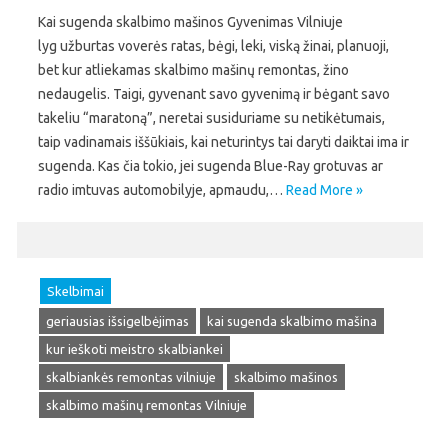
Kai sugenda skalbimo mašinos Gyvenimas Vilniuje
lyg užburtas voverės ratas, bėgi, leki, viską žinai, planuoji,
bet kur atliekamas skalbimo mašinų remontas, žino
nedaugelis. Taigi, gyvenant savo gyvenimą ir bėgant savo
takeliu “maratoną”, neretai susiduriame su netikėtumais,
taip vadinamais iššūkiais, kai neturintys tai daryti daiktai ima ir
sugenda. Kas čia tokio, jei sugenda Blue-Ray grotuvas ar
radio imtuvas automobilyje, apmaudu,…
Read More »
Skelbimai
geriausias išsigelbėjimas
kai sugenda skalbimo mašina
kur ieškoti meistro skalbiankei
skalbiankės remontas vilniuje
skalbimo mašinos
skalbimo mašinų remontas Vilniuje