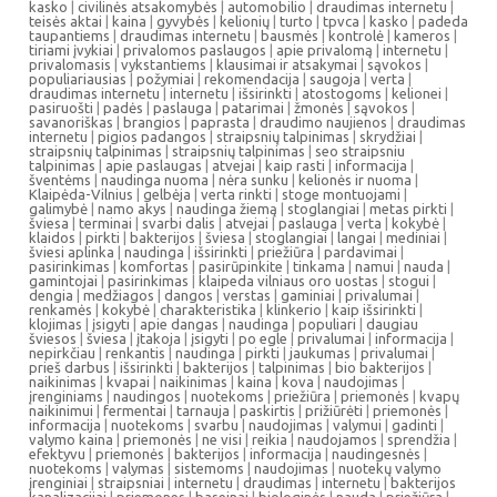
kasko
|
civilinės atsakomybės
|
automobilio
|
draudimas internetu
|
teisės aktai
|
kaina
|
gyvybės
|
kelionių
|
turto
|
tpvca
|
kasko
|
padeda
taupantiems
|
draudimas internetu
|
bausmės
|
kontrolė
|
kameros
|
tiriami įvykiai
|
privalomos paslaugos
|
apie privalomą
|
internetu
|
privalomasis
|
vykstantiems
|
klausimai ir atsakymai
|
sąvokos
|
populiariausias
|
požymiai
|
rekomendacija
|
saugoja
|
verta
|
draudimas internetu
|
internetu
|
išsirinkti
|
atostogoms
|
kelionei
|
pasiruošti
|
padės
|
paslauga
|
patarimai
|
žmonės
|
sąvokos
|
savanoriškas
|
brangios
|
paprasta
|
draudimo naujienos
|
draudimas
internetu
|
pigios padangos
|
straipsnių talpinimas
|
skrydžiai
|
straipsnių talpinimas
|
straipsnių talpinimas
|
seo straipsniu
talpinimas
|
apie paslaugas
|
atvejai
|
kaip rasti
|
informacija
|
šventėms
|
naudinga nuoma
|
nėra sunku
|
kelionės ir nuoma
|
Klaipėda-Vilnius
|
gelbėja
|
verta rinkti
|
stoge montuojami
|
galimybė
|
namo akys
|
naudinga žiemą
|
stoglangiai
|
metas pirkti
|
šviesa
|
terminai
|
svarbi dalis
|
atvejai
|
paslauga
|
verta
|
kokybė
|
klaidos
|
pirkti
|
bakterijos
|
šviesa
|
stoglangiai
|
langai
|
mediniai
|
šviesi aplinka
|
naudinga
|
išsirinkti
|
priežiūra
|
pardavimai
|
pasirinkimas
|
komfortas
|
pasirūpinkite
|
tinkama
|
namui
|
nauda
|
gamintojai
|
pasirinkimas
|
klaipeda vilniaus oro uostas
|
stogui
|
dengia
|
medžiagos
|
dangos
|
verstas
|
gaminiai
|
privalumai
|
renkamės
|
kokybė
|
charakteristika
|
klinkerio
|
kaip išsirinkti
|
klojimas
|
įsigyti
|
apie dangas
|
naudinga
|
populiari
|
daugiau
šviesos
|
šviesa
|
įtakoja
|
įsigyti
|
po egle
|
privalumai
|
informacija
|
nepirkčiau
|
renkantis
|
naudinga
|
pirkti
|
jaukumas
|
privalumai
|
prieš darbus
|
išsirinkti
|
bakterijos
|
talpinimas
|
bio bakterijos
|
naikinimas
|
kvapai
|
naikinimas
|
kaina
|
kova
|
naudojimas
|
įrenginiams
|
naudingos
|
nuotekoms
|
priežiūra
|
priemonės
|
kvapų
naikinimui
|
fermentai
|
tarnauja
|
paskirtis
|
prižiūrėti
|
priemonės
|
informacija
|
nuotekoms
|
svarbu
|
naudojimas
|
valymui
|
gadinti
|
valymo kaina
|
priemonės
|
ne visi
|
reikia
|
naudojamos
|
sprendžia
|
efektyvu
|
priemonės
|
bakterijos
|
informacija
|
naudingesnės
|
nuotekoms
|
valymas
|
sistemoms
|
naudojimas
|
nuotekų valymo
įrenginiai
|
straipsniai
|
internetu
|
draudimas
|
internetu
|
bakterijos