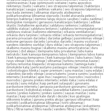
optimizavimas
|
kaip optimizuoti svetaine
|
namu apyvokos
reikmenys
|
buitis
|
vaikams
|
seo straipsniu talpinimas
|
bakterijos
kanalizacijai
|
saugus zaidimas vaikams
|
seo straipsniu talpinimas
|
nuo kada ziemines
|
siltnamiai stipruolis atsiliepimai
|
polikarbonatiniai šiltnamiai stipruolis
|
kodel atsiranda pelesis
|
listerijos bakterija
|
zieminio langu skyscio savybes
|
vaiku zaidimui
|
bioloģiskie risinājumi
|
geriausios kanalizacijos bakterijos
|
adblue
skystis
|
buhalterine apskaita
|
saldytuvu rankenos
|
saldytuvu
saldikliu stalciai
|
saldytuvu lentynos
|
saldytuvu termoreguliatoriai
|
saldytuvu stalciai
|
kaitinimo elementai
|
orkaiciu ventiliatoriai
|
orkaiciu duru tarpines
|
orkaiciu stiklai
|
orkaiciu termoreguliatoriai
|
parama privaciam darzeliui
|
darzeliai gelbeja
|
pasirinkimas vilniuje
|
ieskome geriausio darzelio
|
privatus darzelis
|
masinu voztuvai
|
vandens isleidimo siurbliai
|
duru stiklai
|
seo straipsniu talpinimas
|
skalbimo masinu bugnai
|
skalbimo masinu amortizatoriai
|
duru
tarpines
|
cbd aliejus
|
itempiamu lubu privalumai
|
lubu kaina
netrukdo
|
kiek kainuoja itempiamos lubos
|
itempiamos lubos kaina
|
kiek kainuoja itempiamos
|
kiek kainuoja lubos
|
lubu kainos
|
lubu
rusys vilniuje
|
lubos vilniuje
|
siltnamiai
|
turbinu remontas kaune
|
turbinu remontas klaipeda
|
straipsniai katems
|
laiminga kate
|
išmokykite katę
|
perkraustymo paslaugos vilniuje
|
meistras vilniuje
|
odontologijos klinika
|
super premium
|
sunu maistas
|
sunu edalas
|
valandinis darzelis vilniuje
|
josera katems
|
josera sunims
|
paskolos
internetu
|
kontaktai
|
apie mus
|
naujienos
|
nuorodos
|
nuorodos
|
nuorodos
|
gyvunu prekes internetu
|
edalo itaka
|
sunu edalas ir
isvaizda
|
sunu mityba
|
kaip perkant sutaupyti
|
gyvunams
parduotuve internetu
|
geriausia parduotuve gyvunams
|
prekiu
parduotuve
|
kokybiskas edalas
|
pavadeliai katems
|
pavadeliai
sunims
|
prekes katems
|
prekes sunims
|
sausas maistas
|
sunu
maistas
|
kaip ismokyti kate daryti i dezute
|
kuo ypatingas
silikoninis kraikas
|
gyvunu prekiu akcija
|
geriausi siltnamiai
|
kaip
issirinkti
|
polikarbonatiniai šiltnamiai
|
tvirti siltnamiai
|
polikarbonatiniai atsiliepimai
|
šiltnamiai atsiliepimai
|
ieskantiems
filtru
|
filtrai namui
|
filtru nauda
|
vandens filtrai
|
vandens filtrai
|