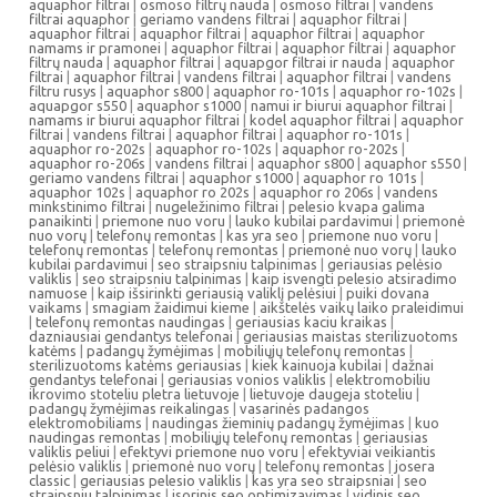
aquaphor filtrai
|
osmoso filtrų nauda
|
osmoso filtrai
|
vandens
filtrai aquaphor
|
geriamo vandens filtrai
|
aquaphor filtrai
|
aquaphor filtrai
|
aquaphor filtrai
|
aquaphor filtrai
|
aquaphor
namams ir pramonei
|
aquaphor filtrai
|
aquaphor filtrai
|
aquaphor
filtrų nauda
|
aquaphor filtrai
|
aquapgor filtrai ir nauda
|
aquaphor
filtrai
|
aquaphor filtrai
|
vandens filtrai
|
aquaphor filtrai
|
vandens
filtru rusys
|
aquaphor s800
|
aquaphor ro-101s
|
aquaphor ro-102s
|
aquapgor s550
|
aquaphor s1000
|
namui ir biurui aquaphor filtrai
|
namams ir biurui aquaphor filtrai
|
kodel aquaphor filtrai
|
aquaphor
filtrai
|
vandens filtrai
|
aquaphor filtrai
|
aquaphor ro-101s
|
aquaphor ro-202s
|
aquaphor ro-102s
|
aquaphor ro-202s
|
aquaphor ro-206s
|
vandens filtrai
|
aquaphor s800
|
aquaphor s550
|
geriamo vandens filtrai
|
aquaphor s1000
|
aquaphor ro 101s
|
aquaphor 102s
|
aquaphor ro 202s
|
aquaphor ro 206s
|
vandens
minkstinimo filtrai
|
nugeležinimo filtrai
|
pelesio kvapa galima
panaikinti
|
priemone nuo voru
|
lauko kubilai pardavimui
|
priemonė
nuo vorų
|
telefonų remontas
|
kas yra seo
|
priemone nuo voru
|
telefonų remontas
|
telefonų remontas
|
priemonė nuo vorų
|
lauko
kubilai pardavimui
|
seo straipsniu talpinimas
|
geriausias pelėsio
valiklis
|
seo straipsniu talpinimas
|
kaip isvengti pelesio atsiradimo
namuose
|
kaip išsirinkti geriausią valiklį pelėsiui
|
puiki dovana
vaikams
|
smagiam žaidimui kieme
|
aikštelės vaikų laiko praleidimui
|
telefonų remontas naudingas
|
geriausias kaciu kraikas
|
dazniausiai gendantys telefonai
|
geriausias maistas sterilizuotoms
katėms
|
padangų žymėjimas
|
mobiliųjų telefonų remontas
|
sterilizuotoms katėms geriausias
|
kiek kainuoja kubilai
|
dažnai
gendantys telefonai
|
geriausias vonios valiklis
|
elektromobiliu
ikrovimo stoteliu pletra lietuvoje
|
lietuvoje daugeja stoteliu
|
padangų žymėjimas reikalingas
|
vasarinės padangos
elektromobiliams
|
naudingas žieminių padangų žymėjimas
|
kuo
naudingas remontas
|
mobiliųjų telefonų remontas
|
geriausias
valiklis peliui
|
efektyvi priemone nuo voru
|
efektyviai veikiantis
pelėsio valiklis
|
priemonė nuo vorų
|
telefonų remontas
|
josera
classic
|
geriausias pelesio valiklis
|
kas yra seo straipsniai
|
seo
straipsniu talpinimas
|
isorinis seo optimizavimas
|
vidinis seo