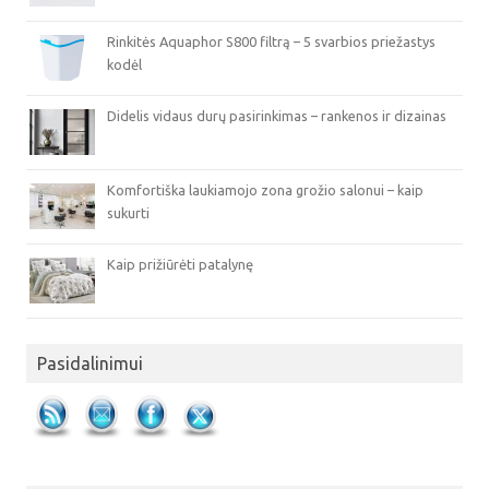
Rinkitės Aquaphor S800 filtrą – 5 svarbios priežastys
kodėl
Didelis vidaus durų pasirinkimas – rankenos ir dizainas
Komfortiška laukiamojo zona grožio salonui – kaip
sukurti
Kaip prižiūrėti patalynę
Pasidalinimui