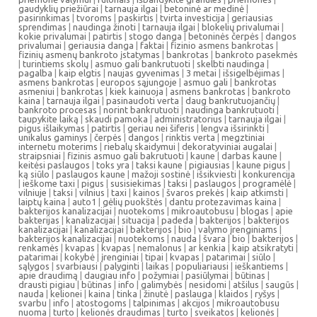
gaudyklių priežiūrai
|
tarnauja ilgai
|
betoninė ar medinė
|
pasirinkimas
|
tvoroms
|
paskirtis
|
tvirta investicija
|
geriausias
sprendimas
|
naudinga žinoti
|
tarnauja ilgai
|
blokelių privalumai
|
kokie privalumai
|
patirtis
|
stogo danga
|
betoninės čerpės
|
dangos
privalumai
|
geriausia danga
|
faktai
|
fizinio asmens bankrotas
|
fizinių asmenų bankroto įstatymas
|
bankrotas
|
bankroto pasekmės
|
turintiems skolų
|
asmuo gali bankrutuoti
|
skelbti naudinga
|
pagalba
|
kaip elgtis
|
naujas gyvenimas
|
3 metai
|
išsigelbėjimas
|
asmens bankrotas
|
europos sąjungoje
|
asmuo gali
|
bankrotas
asmeniui
|
bankrotas
|
kiek kainuoja
|
asmens bankrotas
|
bankroto
kaina
|
tarnauja ilgai
|
pasinaudoti verta
|
daug bankrutuojančių
|
bankroto procesas
|
norint bankrutuoti
|
naudinga bankrutuoti
|
taupykite laiką
|
skaudi pamoka
|
administratorius
|
tarnauja ilgai
|
pigus išlaikymas
|
patirtis
|
geriau nei šiferis
|
lengva išsirinkti
|
unikalus gaminys
|
čerpės
|
dangos
|
rinktis verta
|
megztiniai
internetu moterims
|
riebalų skaidymui
|
dekoratyviniai augalai
|
straipsniai
|
fizinis asmuo gali bakrutuoti
|
kaune
|
darbas kaune
|
keitėsi paslaugos
|
toks yra
|
taksi kaune
|
pigiausias
|
kaune pigus
|
ką siūlo
|
paslaugos kaune
|
mažoji sostinė
|
išsikviesti
|
konkurencija
|
ieškome taxi
|
pigus
|
susisiekimas
|
taksi
|
paslaugos
|
programėlė
|
vilniuje
|
taksi
|
vilnius
|
taxi
|
kainos
|
švaros prekės
|
kaip atkimsti
|
laiptų kaina
|
auto1
|
gėlių puokštės
|
dantu protezavimas kaina
|
bakterijos kanalizacijai
|
nuotekoms
|
mikroautobusu
|
blogas
|
apie
bakterijas
|
kanalizacijai
|
situacija
|
padeda
|
bakterijos
|
bakterijos
kanalizacijai
|
kanalizacijai
|
bakterijos
|
bio
|
valymo įrenginiams
|
bakterijos kanalizacijai
|
nuotekoms
|
nauda
|
švara
|
bio
|
bakterijos
|
renkamės
|
kvapas
|
kvapas
|
nemalonus
|
ar kenkia
|
kaip atsikratyti
|
patarimai
|
kokybė
|
įrenginiai
|
tipai
|
kvapas
|
patarimai
|
siūlo
|
sąlygos
|
svarbiausi
|
palyginti
|
laikas
|
populiariausi
|
ieškantiems
|
apie draudimą
|
daugiau info
|
požymiai
|
pasiūlymai
|
būtinas
|
drausti pigiau
|
būtinas
|
info
|
galimybės
|
nesidomi
|
atšilus
|
saugūs
|
nauda
|
kelionei
|
kaina
|
tinka
|
žinutė
|
paslauga
|
klaidos
|
ryšys
|
svarbu
|
info
|
atostogoms
|
talpinimas
|
akcijos
|
mikroautobusu
nuoma
|
turto
|
kelionės draudimas
|
turto
|
sveikatos
|
kelionės
|