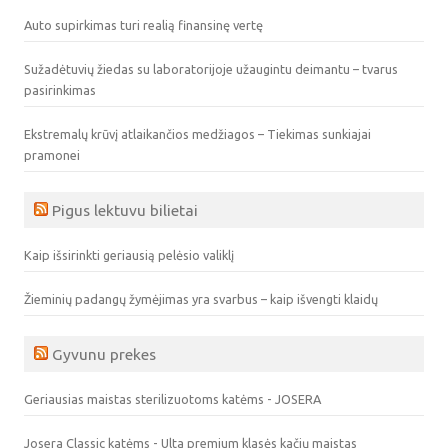
Auto supirkimas turi realią finansinę vertę
Sužadėtuvių žiedas su laboratorijoje užaugintu deimantu – tvarus
pasirinkimas
Ekstremalų krūvį atlaikančios medžiagos – Tiekimas sunkiajai
pramonei
Pigus lektuvu bilietai
Kaip išsirinkti geriausią pelėsio valiklį
Žieminių padangų žymėjimas yra svarbus – kaip išvengti klaidų
Gyvunu prekes
Geriausias maistas sterilizuotoms katėms - JOSERA
Josera Classic katėms - Ulta premium klasės kačių maistas