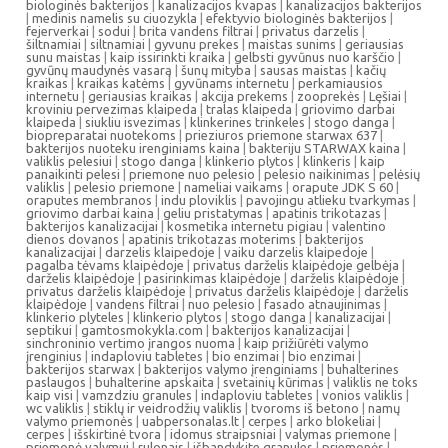
biologinės bakterijos
|
kanalizacijos kvapas
|
kanalizacijos bakterijos
|
medinis namelis su ciuozykla
|
efektyvio biologinės bakterijos
|
fejerverkai
|
sodui
|
brita vandens filtrai
|
privatus darzelis
|
šiltnamiai
|
siltnamiai
|
gyvunu prekes
|
maistas sunims
|
geriausias
sunu maistas
|
kaip issirinkti kraika
|
gelbsti gyvūnus nuo karščio
|
gyvūnų maudynės vasarą
|
šunų mityba
|
sausas maistas
|
kačių
kraikas
|
kraikas katėms
|
gyvūnams internetu
|
perkamiausios
internetu
|
geriausias kraikas
|
akcija prekems
|
zooprekės
|
Lęšiai
|
kroviniu pervezimas klaipeda
|
tralas klaipeda
|
griovimo darbai
klaipeda
|
siukliu isvezimas
|
klinkerines trinkeles
|
stogo danga
|
biopreparatai nuotekoms
|
prieziuros priemone starwax 637
|
bakterijos nuoteku irenginiams kaina
|
bakteriju STARWAX kaina
|
valiklis pelesiui
|
stogo danga
|
klinkerio plytos
|
klinkeris
|
kaip
panaikinti pelesi
|
priemone nuo pelesio
|
pelesio naikinimas
|
pelėsių
valiklis
|
pelesio priemone
|
nameliai vaikams
|
orapute JDK S 60
|
oraputes membranos
|
indu ploviklis
|
pavojingu atlieku tvarkymas
|
griovimo darbai kaina
|
geliu pristatymas
|
apatinis trikotazas
|
bakterijos kanalizacijai
|
kosmetika internetu pigiau
|
valentino
dienos dovanos
|
apatinis trikotazas moterims
|
bakterijos
kanalizacijai
|
darzelis klaipedoje
|
vaiku darzelis klaipedoje
|
pagalba tėvams klaipėdoje
|
privatus darželis klaipėdoje gelbėja
|
darželis klaipėdoje
|
pasirinkimas klaipėdoje
|
darželis klaipėdoje
|
privatus darželis klaipėdoje
|
privatus darželis klaipėdoje
|
darželis
klaipėdoje
|
vandens filtrai
|
nuo pelesio
|
fasado atnaujinimas
|
klinkerio plyteles
|
klinkerio plytos
|
stogo danga
|
kanalizacijai
|
septikui
|
gamtosmokykla.com
|
bakterijos kanalizacijai
|
sinchroninio vertimo įrangos nuoma
|
kaip prižiūrėti valymo
įrenginius
|
indaploviu tabletes
|
bio enzimai
|
bio enzimai
|
bakterijos starwax
|
bakterijos valymo įrenginiams
|
buhalterines
paslaugos
|
buhalterine apskaita
|
svetainių kūrimas
|
valiklis ne toks
kaip visi
|
vamzdziu granules
|
indaploviu tabletes
|
vonios valiklis
|
wc valiklis
|
stiklų ir veidrodžių valiklis
|
tvoroms iš betono
|
namų
valymo priemonės
|
uabpersonalas.lt
|
cerpes
|
arko blokeliai
|
cerpes
|
išskirtinė tvora
|
idomus straipsniai
|
valymas priemone
|
priemonė valymui
|
rulonais
|
išbandykite granules
|
priemonės
|