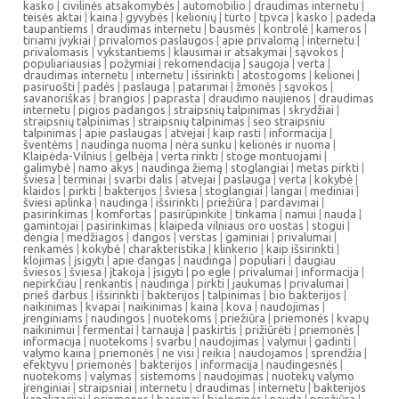
kasko
|
civilinės atsakomybės
|
automobilio
|
draudimas internetu
|
teisės aktai
|
kaina
|
gyvybės
|
kelionių
|
turto
|
tpvca
|
kasko
|
padeda
taupantiems
|
draudimas internetu
|
bausmės
|
kontrolė
|
kameros
|
tiriami įvykiai
|
privalomos paslaugos
|
apie privalomą
|
internetu
|
privalomasis
|
vykstantiems
|
klausimai ir atsakymai
|
sąvokos
|
populiariausias
|
požymiai
|
rekomendacija
|
saugoja
|
verta
|
draudimas internetu
|
internetu
|
išsirinkti
|
atostogoms
|
kelionei
|
pasiruošti
|
padės
|
paslauga
|
patarimai
|
žmonės
|
sąvokos
|
savanoriškas
|
brangios
|
paprasta
|
draudimo naujienos
|
draudimas
internetu
|
pigios padangos
|
straipsnių talpinimas
|
skrydžiai
|
straipsnių talpinimas
|
straipsnių talpinimas
|
seo straipsniu
talpinimas
|
apie paslaugas
|
atvejai
|
kaip rasti
|
informacija
|
šventėms
|
naudinga nuoma
|
nėra sunku
|
kelionės ir nuoma
|
Klaipėda-Vilnius
|
gelbėja
|
verta rinkti
|
stoge montuojami
|
galimybė
|
namo akys
|
naudinga žiemą
|
stoglangiai
|
metas pirkti
|
šviesa
|
terminai
|
svarbi dalis
|
atvejai
|
paslauga
|
verta
|
kokybė
|
klaidos
|
pirkti
|
bakterijos
|
šviesa
|
stoglangiai
|
langai
|
mediniai
|
šviesi aplinka
|
naudinga
|
išsirinkti
|
priežiūra
|
pardavimai
|
pasirinkimas
|
komfortas
|
pasirūpinkite
|
tinkama
|
namui
|
nauda
|
gamintojai
|
pasirinkimas
|
klaipeda vilniaus oro uostas
|
stogui
|
dengia
|
medžiagos
|
dangos
|
verstas
|
gaminiai
|
privalumai
|
renkamės
|
kokybė
|
charakteristika
|
klinkerio
|
kaip išsirinkti
|
klojimas
|
įsigyti
|
apie dangas
|
naudinga
|
populiari
|
daugiau
šviesos
|
šviesa
|
įtakoja
|
įsigyti
|
po egle
|
privalumai
|
informacija
|
nepirkčiau
|
renkantis
|
naudinga
|
pirkti
|
jaukumas
|
privalumai
|
prieš darbus
|
išsirinkti
|
bakterijos
|
talpinimas
|
bio bakterijos
|
naikinimas
|
kvapai
|
naikinimas
|
kaina
|
kova
|
naudojimas
|
įrenginiams
|
naudingos
|
nuotekoms
|
priežiūra
|
priemonės
|
kvapų
naikinimui
|
fermentai
|
tarnauja
|
paskirtis
|
prižiūrėti
|
priemonės
|
informacija
|
nuotekoms
|
svarbu
|
naudojimas
|
valymui
|
gadinti
|
valymo kaina
|
priemonės
|
ne visi
|
reikia
|
naudojamos
|
sprendžia
|
efektyvu
|
priemonės
|
bakterijos
|
informacija
|
naudingesnės
|
nuotekoms
|
valymas
|
sistemoms
|
naudojimas
|
nuotekų valymo
įrenginiai
|
straipsniai
|
internetu
|
draudimas
|
internetu
|
bakterijos