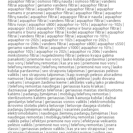
aquaphor filtrai
|
osmoso filtrų nauda
|
osmoso filtrai
|
vandens
filtrai aquaphor
|
geriamo vandens filtrai
|
aquaphor filtrai
|
aquaphor filtrai
|
aquaphor filtrai
|
aquaphor filtrai
|
aquaphor
namams ir pramonei
|
aquaphor filtrai
|
aquaphor filtrai
|
aquaphor
filtrų nauda
|
aquaphor filtrai
|
aquapgor filtrai ir nauda
|
aquaphor
filtrai
|
aquaphor filtrai
|
vandens filtrai
|
aquaphor filtrai
|
vandens
filtru rusys
|
aquaphor s800
|
aquaphor ro-101s
|
aquaphor ro-102s
|
aquapgor s550
|
aquaphor s1000
|
namui ir biurui aquaphor filtrai
|
namams ir biurui aquaphor filtrai
|
kodel aquaphor filtrai
|
aquaphor
filtrai
|
vandens filtrai
|
aquaphor filtrai
|
aquaphor ro-101s
|
aquaphor ro-202s
|
aquaphor ro-102s
|
aquaphor ro-202s
|
aquaphor ro-206s
|
vandens filtrai
|
aquaphor s800
|
aquaphor s550
|
geriamo vandens filtrai
|
aquaphor s1000
|
aquaphor ro 101s
|
aquaphor 102s
|
aquaphor ro 202s
|
aquaphor ro 206s
|
vandens
minkstinimo filtrai
|
nugeležinimo filtrai
|
pelesio kvapa galima
panaikinti
|
priemone nuo voru
|
lauko kubilai pardavimui
|
priemonė
nuo vorų
|
telefonų remontas
|
kas yra seo
|
priemone nuo voru
|
telefonų remontas
|
telefonų remontas
|
priemonė nuo vorų
|
lauko
kubilai pardavimui
|
seo straipsniu talpinimas
|
geriausias pelėsio
valiklis
|
seo straipsniu talpinimas
|
kaip isvengti pelesio atsiradimo
namuose
|
kaip išsirinkti geriausią valiklį pelėsiui
|
puiki dovana
vaikams
|
smagiam žaidimui kieme
|
aikštelės vaikų laiko praleidimui
|
telefonų remontas naudingas
|
geriausias kaciu kraikas
|
dazniausiai gendantys telefonai
|
geriausias maistas sterilizuotoms
katėms
|
padangų žymėjimas
|
mobiliųjų telefonų remontas
|
sterilizuotoms katėms geriausias
|
kiek kainuoja kubilai
|
dažnai
gendantys telefonai
|
geriausias vonios valiklis
|
elektromobiliu
ikrovimo stoteliu pletra lietuvoje
|
lietuvoje daugeja stoteliu
|
padangų žymėjimas reikalingas
|
vasarinės padangos
elektromobiliams
|
naudingas žieminių padangų žymėjimas
|
kuo
naudingas remontas
|
mobiliųjų telefonų remontas
|
geriausias
valiklis peliui
|
efektyvi priemone nuo voru
|
efektyviai veikiantis
pelėsio valiklis
|
priemonė nuo vorų
|
telefonų remontas
|
josera
classic
|
geriausias pelesio valiklis
|
kas yra seo straipsniai
|
seo
straipsniu talpinimas
|
isorinis seo optimizavimas
|
vidinis seo