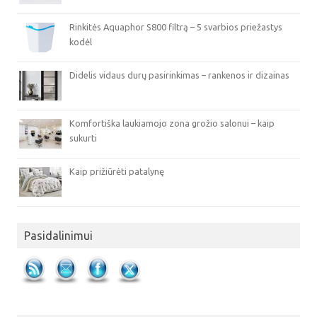
Rinkitės Aquaphor S800 filtrą – 5 svarbios priežastys
kodėl
Didelis vidaus durų pasirinkimas – rankenos ir dizainas
Komfortiška laukiamojo zona grožio salonui – kaip
sukurti
Kaip prižiūrėti patalynę
Pasidalinimui