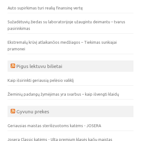
Auto supirkimas turi realią finansinę vertę
Sužadėtuvių žiedas su laboratorijoje užaugintu deimantu – tvarus
pasirinkimas
Ekstremalų krūvį atlaikančios medžiagos – Tiekimas sunkiajai
pramonei
Pigus lektuvu bilietai
Kaip išsirinkti geriausią pelėsio valiklį
Žieminių padangų žymėjimas yra svarbus – kaip išvengti klaidų
Gyvunu prekes
Geriausias maistas sterilizuotoms katėms - JOSERA
Josera Classic katėms - Ulta premium klasės kačių maistas