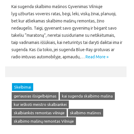
Kai sugenda skalbimo mašinos Gyvenimas Vilniuje
lyg užburtas voverės ratas, bėgi, leki, viską žinai, planuoji,
bet kur atliekamas skalbimo mašinų remontas, žino
nedaugelis. Taigi, gyvenant savo gyvenimą ir bėgant savo
takeliu “maratoną”, neretai susiduriame su netikėtumais,
taip vadinamais iššūkiais, kai neturintys tai daryti daiktai ima ir
sugenda. Kas čia tokio, jei sugenda Blue-Ray grotuvas ar
radio imtuvas automobilyje, apmaudu,…
Read More »
Skelbimai
geriausias išsigelbėjimas
kai sugenda skalbimo mašina
kur ieškoti meistro skalbiankei
skalbiankės remontas vilniuje
skalbimo mašinos
skalbimo mašinų remontas Vilniuje