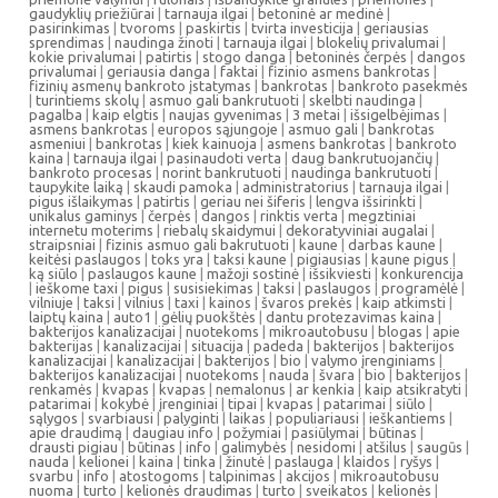
gaudyklių priežiūrai
|
tarnauja ilgai
|
betoninė ar medinė
|
pasirinkimas
|
tvoroms
|
paskirtis
|
tvirta investicija
|
geriausias
sprendimas
|
naudinga žinoti
|
tarnauja ilgai
|
blokelių privalumai
|
kokie privalumai
|
patirtis
|
stogo danga
|
betoninės čerpės
|
dangos
privalumai
|
geriausia danga
|
faktai
|
fizinio asmens bankrotas
|
fizinių asmenų bankroto įstatymas
|
bankrotas
|
bankroto pasekmės
|
turintiems skolų
|
asmuo gali bankrutuoti
|
skelbti naudinga
|
pagalba
|
kaip elgtis
|
naujas gyvenimas
|
3 metai
|
išsigelbėjimas
|
asmens bankrotas
|
europos sąjungoje
|
asmuo gali
|
bankrotas
asmeniui
|
bankrotas
|
kiek kainuoja
|
asmens bankrotas
|
bankroto
kaina
|
tarnauja ilgai
|
pasinaudoti verta
|
daug bankrutuojančių
|
bankroto procesas
|
norint bankrutuoti
|
naudinga bankrutuoti
|
taupykite laiką
|
skaudi pamoka
|
administratorius
|
tarnauja ilgai
|
pigus išlaikymas
|
patirtis
|
geriau nei šiferis
|
lengva išsirinkti
|
unikalus gaminys
|
čerpės
|
dangos
|
rinktis verta
|
megztiniai
internetu moterims
|
riebalų skaidymui
|
dekoratyviniai augalai
|
straipsniai
|
fizinis asmuo gali bakrutuoti
|
kaune
|
darbas kaune
|
keitėsi paslaugos
|
toks yra
|
taksi kaune
|
pigiausias
|
kaune pigus
|
ką siūlo
|
paslaugos kaune
|
mažoji sostinė
|
išsikviesti
|
konkurencija
|
ieškome taxi
|
pigus
|
susisiekimas
|
taksi
|
paslaugos
|
programėlė
|
vilniuje
|
taksi
|
vilnius
|
taxi
|
kainos
|
švaros prekės
|
kaip atkimsti
|
laiptų kaina
|
auto1
|
gėlių puokštės
|
dantu protezavimas kaina
|
bakterijos kanalizacijai
|
nuotekoms
|
mikroautobusu
|
blogas
|
apie
bakterijas
|
kanalizacijai
|
situacija
|
padeda
|
bakterijos
|
bakterijos
kanalizacijai
|
kanalizacijai
|
bakterijos
|
bio
|
valymo įrenginiams
|
bakterijos kanalizacijai
|
nuotekoms
|
nauda
|
švara
|
bio
|
bakterijos
|
renkamės
|
kvapas
|
kvapas
|
nemalonus
|
ar kenkia
|
kaip atsikratyti
|
patarimai
|
kokybė
|
įrenginiai
|
tipai
|
kvapas
|
patarimai
|
siūlo
|
sąlygos
|
svarbiausi
|
palyginti
|
laikas
|
populiariausi
|
ieškantiems
|
apie draudimą
|
daugiau info
|
požymiai
|
pasiūlymai
|
būtinas
|
drausti pigiau
|
būtinas
|
info
|
galimybės
|
nesidomi
|
atšilus
|
saugūs
|
nauda
|
kelionei
|
kaina
|
tinka
|
žinutė
|
paslauga
|
klaidos
|
ryšys
|
svarbu
|
info
|
atostogoms
|
talpinimas
|
akcijos
|
mikroautobusu
nuoma
|
turto
|
kelionės draudimas
|
turto
|
sveikatos
|
kelionės
|