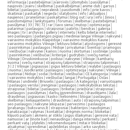
informacija
|
pastebėjimai
|
įvairovės
|
įdomybės
|
pasiūlymai
|
naujovės
|
įvairu
|
skelbimai
|
pasikalbėjimai
|
anime club
|
garsus
|
bilietai
|
paslaugos
|
nepraleisk
|
pasidomėk
|
info
|
prie kavos
|
skaitiniai
|
paskaityk
|
negeda
|
statyboms
|
info
|
aktualijos
|
naujienos
|
pranešimai
|
paskaitymui
|
blog out
|
ura
|
info
|
žinios
|
pasidomėjimui
|
lankytojams
|
forumas
|
skelbimai
|
pastebėjimai
|
pasiūlymai
|
33
|
78
|
72
|
rar
|
tavo siena
|
mutop
|
optimizacija
|
patarimai
|
paslaugos
|
straipsniai
|
patirtis
|
bendras
|
galerija
|
images
|
tv
|
archyvas
|
gallery
|
internetu
|
keltu bilietai internetu
|
seo paslaugos
|
padangos pigiau
|
mediniai langai Vilniuje
|
nakvynė
|
vairavimo mokyklos Klaipėdoje
|
vairavimo mokyklos Kaune
|
vairavimo mokyklos Vilniuje
|
lektuvu bilietai
|
atostogoms
|
geresnė
|
pasirinkimas
|
paslaugos
|
Nidoje
|
privalumai
|
Šventoji
|
pramogos
|
viešbučiai
|
nakvynei
|
kainos
|
nuoma
|
skirtumas
|
sostinėje
|
poilsis
|
pasirinkimas
|
viešbučiai
|
kriterijai
|
gudrybės
|
svečių namai
|
Vilniuje
|
Druskininkuose
|
poilsiui
|
nakvynei
|
Vilniuje
|
kambarių
nuoma
|
svečių namai
|
straipsnių talpinimas
|
straipsniu talpinimas
|
3
|
2
|
Vilniuje
|
pigiausias
|
pigus lektuvu bilietai
|
realybė
|
paslaugos
|
nuoma
|
Juodkrantė
|
paslaugos
|
optimizacija
|
nakvynei
|
Vilniuje
|
siuntiniai
|
Nidoje
|
sodai
|
briketai
|
viešbučiai
|
CE kategorija
|
roletai
|
vairavimo mokyklos
|
viešbučiai
|
langai
|
Portugalija
|
Oslas
|
Milanas
|
undinėlė
|
Briuselis
|
paslaugos
|
A kategorija
|
vairuotojams
|
paslaugos verslui
|
įrenginiai
|
paslaugos
|
nekokybiškas tekstas
|
straipsniai
|
bilietai
|
paslaugos
|
briketai
|
priežiūrai
|
straipsniai
|
paslaugos
|
pasiūlymas
|
darbų įgyvendinimas
|
draudėjams
|
žala
|
draudimas
|
pigiausias
|
kasko
|
kelionėms
|
blogai
|
paslaugos
|
skelbimai
|
keliaujantiems
|
draudimas
|
auto
|
straipsnių talpinimas
|
seo paslaugos
|
nakvyne
|
ekipazai
|
pervezimo
|
paslaugos
|
prabangu
|
buksvarus.lt
|
straipsniai
|
bakterijos
|
naudojimas
|
kanalizacijai
|
valymas
|
kontaktai
|
drėgmės norma
|
blokeliai
|
klijuoti pačiam
|
akmens ar stiklo
|
pigus išlaikymas
|
geresnė vata
|
namuose
|
ar žinote kad
|
nenaudinga
|
danga internetu
|
perkant
|
perkant vatą
|
plytelės
|
rekomenduojami
|
mitai ir blokeliai
|
atsakymai
|
sprendimai
|
apželdintas stogas
|
arko savybės
|