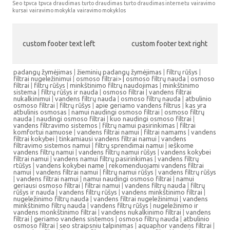
Seo
tpvca
tpvca draudimas
turto draudimas
turto draudimas internetu
vairavimo
kursai
vairavimo mokykla
vairavimo mokyklos
custom footer text left
custom footer text right
padangų žymėjimas
|
žieminių padangų žymėjimas
|
filtrų rūšys
|
filtrai nugeležinimui
|
osmoso filtrai> |
osmoso filtrų nauda
|
osmoso
filtrai
|
filtrų rūšys
|
minkštinimo filtrų naudojimas
|
minkštinimo
sistema
|
filtrų rūšys ir nauda
|
osmoso filtrai
|
vandens filtrai
nukalkinimui
|
vandens filtrų nauda
|
osmoso filtrų nauda
|
atbulinio
osmoso filtrai
|
filtrų rūšys
|
apie geriamo vandens filtrus
|
kas yra
atbulinis osmosas
|
namui naudingi osmoso filtrai
|
osmoso filtrų
nauda
|
naudingi osmoso filtrai
|
kuo naudingi osmoso filtrai
|
vandens filtravimo sistemos
|
filtrų namui pasirinkimas
|
filtrai
komfortui namuose
|
vandens filtrai namui
|
filtrai namams
|
vandens
filtrai kokybei
|
tinkamiausi vandens filtrai namui
|
vandens
filtravimo sistemos namui
|
filtrų sprendimai namui
|
ieškome
vandens filtrų namui
|
vandens filtrų namui rūšys
|
vandens kokybei
filtrai namui
|
vandens namui filtrų pasirinkimas
|
vandens filtrų
rtūšys
|
vandens kokybei name
|
rekomenduojami vandens filtrai
namui
|
vandens filtrai namui
|
filtrų namui rūšys
|
vandens filtrų rūšys
|
vandens filtrai namui
|
namui naudingi osmoso filtrai
|
namui
geriausi osmoso filtrai
|
filtrai namui
|
vandens filtrų nauda
|
filtrų
rūšys ir nauda
|
vandens filtrų rūšys
|
vandens minkštinimo filtrai
|
nugeležinimo filtrų nauda
|
vandens filtrai nugeležinimui
|
vandens
minkštinimo filtrų nauda
|
vandens filtrų rūšys
|
nugeležinimo ir
vandens monkštinimo filtrai
|
vandens nukalkinimo filtrai
|
vandens
filtrai
|
geriamo vandens sistemos
|
osmoso filtrų nauda
|
atbulinio
osmoso filtrai
|
seo straipsniu talpinimas
|
aquaphor vandens filtrai
|