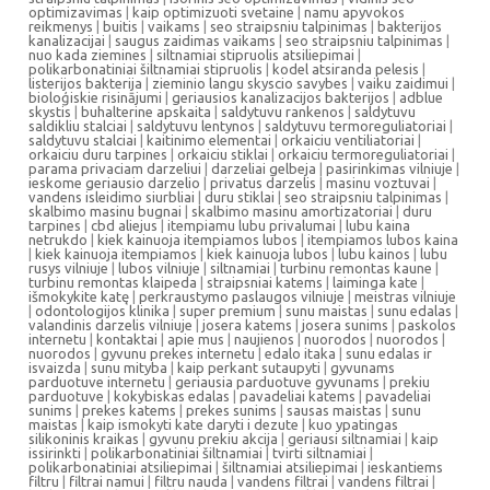
optimizavimas
|
kaip optimizuoti svetaine
|
namu apyvokos
reikmenys
|
buitis
|
vaikams
|
seo straipsniu talpinimas
|
bakterijos
kanalizacijai
|
saugus zaidimas vaikams
|
seo straipsniu talpinimas
|
nuo kada ziemines
|
siltnamiai stipruolis atsiliepimai
|
polikarbonatiniai šiltnamiai stipruolis
|
kodel atsiranda pelesis
|
listerijos bakterija
|
zieminio langu skyscio savybes
|
vaiku zaidimui
|
bioloģiskie risinājumi
|
geriausios kanalizacijos bakterijos
|
adblue
skystis
|
buhalterine apskaita
|
saldytuvu rankenos
|
saldytuvu
saldikliu stalciai
|
saldytuvu lentynos
|
saldytuvu termoreguliatoriai
|
saldytuvu stalciai
|
kaitinimo elementai
|
orkaiciu ventiliatoriai
|
orkaiciu duru tarpines
|
orkaiciu stiklai
|
orkaiciu termoreguliatoriai
|
parama privaciam darzeliui
|
darzeliai gelbeja
|
pasirinkimas vilniuje
|
ieskome geriausio darzelio
|
privatus darzelis
|
masinu voztuvai
|
vandens isleidimo siurbliai
|
duru stiklai
|
seo straipsniu talpinimas
|
skalbimo masinu bugnai
|
skalbimo masinu amortizatoriai
|
duru
tarpines
|
cbd aliejus
|
itempiamu lubu privalumai
|
lubu kaina
netrukdo
|
kiek kainuoja itempiamos lubos
|
itempiamos lubos kaina
|
kiek kainuoja itempiamos
|
kiek kainuoja lubos
|
lubu kainos
|
lubu
rusys vilniuje
|
lubos vilniuje
|
siltnamiai
|
turbinu remontas kaune
|
turbinu remontas klaipeda
|
straipsniai katems
|
laiminga kate
|
išmokykite katę
|
perkraustymo paslaugos vilniuje
|
meistras vilniuje
|
odontologijos klinika
|
super premium
|
sunu maistas
|
sunu edalas
|
valandinis darzelis vilniuje
|
josera katems
|
josera sunims
|
paskolos
internetu
|
kontaktai
|
apie mus
|
naujienos
|
nuorodos
|
nuorodos
|
nuorodos
|
gyvunu prekes internetu
|
edalo itaka
|
sunu edalas ir
isvaizda
|
sunu mityba
|
kaip perkant sutaupyti
|
gyvunams
parduotuve internetu
|
geriausia parduotuve gyvunams
|
prekiu
parduotuve
|
kokybiskas edalas
|
pavadeliai katems
|
pavadeliai
sunims
|
prekes katems
|
prekes sunims
|
sausas maistas
|
sunu
maistas
|
kaip ismokyti kate daryti i dezute
|
kuo ypatingas
silikoninis kraikas
|
gyvunu prekiu akcija
|
geriausi siltnamiai
|
kaip
issirinkti
|
polikarbonatiniai šiltnamiai
|
tvirti siltnamiai
|
polikarbonatiniai atsiliepimai
|
šiltnamiai atsiliepimai
|
ieskantiems
filtru
|
filtrai namui
|
filtru nauda
|
vandens filtrai
|
vandens filtrai
|