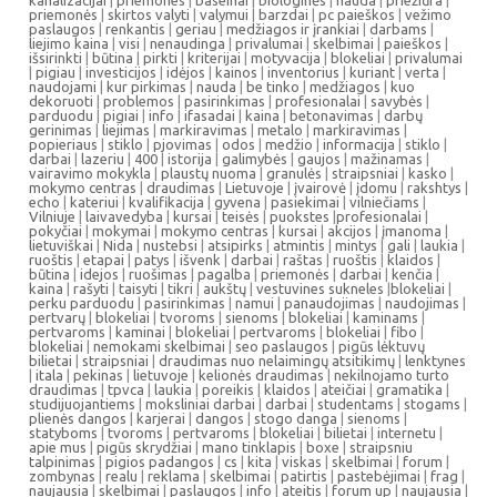
kanalizacijai
|
priemones
|
baseinai
|
biologinės
|
nauda
|
priežiūra
|
priemonės
|
skirtos valyti
|
valymui
|
barzdai
|
pc paieškos
|
vežimo
paslaugos
|
renkantis
|
geriau
|
medžiagos ir įrankiai
|
darbams
|
liejimo kaina
|
visi
|
nenaudinga
|
privalumai
|
skelbimai
|
paieškos
|
išsirinkti
|
būtina
|
pirkti
|
kriterijai
|
motyvacija
|
blokeliai
|
privalumai
|
pigiau
|
investicijos
|
idėjos
|
kainos
|
inventorius
|
kuriant
|
verta
|
naudojami
|
kur pirkimas
|
nauda
|
be tinko
|
medžiagos
|
kuo
dekoruoti
|
problemos
|
pasirinkimas
|
profesionalai
|
savybės
|
parduodu
|
pigiai
|
info
|
ifasadai
|
kaina
|
betonavimas
|
darbų
gerinimas
|
liejimas
|
markiravimas
|
metalo
|
markiravimas
|
popieriaus
|
stiklo
|
pjovimas
|
odos
|
medžio
|
informacija
|
stiklo
|
darbai
|
lazeriu
|
400
|
istorija
|
galimybės
|
gaujos
|
mažinamas
|
vairavimo mokykla
|
plaustų nuoma
|
granulės
|
straipsniai
|
kasko
|
mokymo centras
|
draudimas
|
Lietuvoje
|
įvairovė
|
įdomu
|
rakshtys
|
echo
|
kateriui
|
kvalifikacija
|
gyvena
|
pasiekimai
|
vilniečiams
|
Vilniuje
|
laivavedyba
|
kursai
|
teisės
|
puokstes
|
profesionalai
|
pokyčiai
|
mokymai
|
mokymo centras
|
kursai
|
akcijos
|
įmanoma
|
lietuviškai
|
Nida
|
nustebsi
|
atsipirks
|
atmintis
|
mintys
|
gali
|
laukia
|
ruoštis
|
etapai
|
patys
|
išvenk
|
darbai
|
raštas
|
ruoštis
|
klaidos
|
būtina
|
idejos
|
ruošimas
|
pagalba
|
priemonės
|
darbai
|
kenčia
|
kaina
|
rašyti
|
taisyti
|
tikri
|
aukštų
|
vestuvines sukneles
|
blokeliai
|
perku parduodu
|
pasirinkimas
|
namui
|
panaudojimas
|
naudojimas
|
pertvarų
|
blokeliai
|
tvoroms
|
sienoms
|
blokeliai
|
kaminams
|
pertvaroms
|
kaminai
|
blokeliai
|
pertvaroms
|
blokeliai
|
fibo
|
blokeliai
|
nemokami skelbimai
|
seo paslaugos
|
pigūs lėktuvų
bilietai
|
straipsniai
|
draudimas nuo nelaimingų atsitikimų
|
lenktynes
|
itala
|
pekinas
|
lietuvoje
|
kelionės draudimas
|
nekilnojamo turto
draudimas
|
tpvca
|
laukia
|
poreikis
|
klaidos
|
ateičiai
|
gramatika
|
studijuojantiems
|
moksliniai darbai
|
darbai
|
studentams
|
stogams
|
plienės dangos
|
karjerai
|
dangos
|
stogo danga
|
sienoms
|
statyboms
|
tvoroms
|
pertvaroms
|
blokeliai
|
bilietai
|
internetu
|
apie mus
|
pigūs skrydžiai
|
mano tinklapis
|
boxe
|
straipsniu
talpinimas
|
pigios padangos
|
cs
|
kita
|
viskas
|
skelbimai
|
forum
|
zombynas
|
realu
|
reklama
|
skelbimai
|
patirtis
|
pastebėjimai
|
frag
|
naujausia
|
skelbimai
|
paslaugos
|
info
|
ateitis
|
forum up
|
naujausia
|