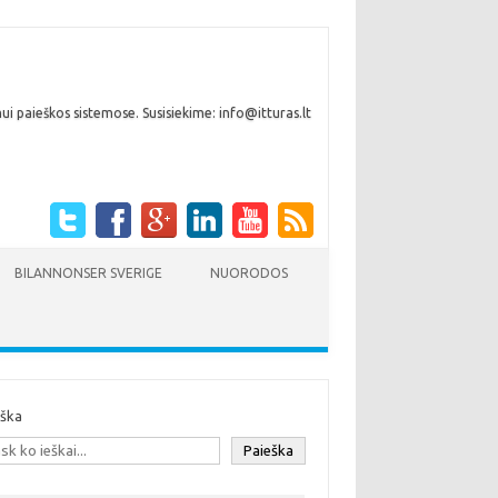
i paieškos sistemose. Susisiekime: info@itturas.lt
BILANNONSER SVERIGE
NUORODOS
eška
Paieška