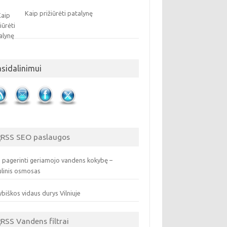
Kaip prižiūrėti patalynę
asidalinimui
SEO paslaugos
 pagerinti geriamojo vandens kokybę –
ulinis osmosas
biškos vidaus durys Vilniuje
Vandens filtrai