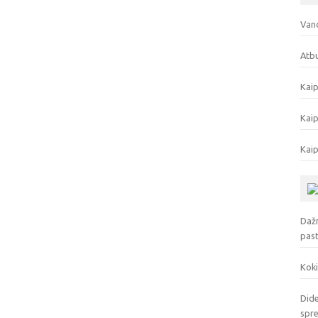
Vand
Atbu
Kaip
Kaip
Kaip
Dažn
pas
Koki
Dide
spr