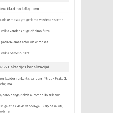
ens filtrai nuo kalkių namui
linis osmosas yra geriamo vandens sistema
 veikia vandens nugeležinimo filtrai
 pasirenkamas atbulinis osmosas
 veikia osmoso filtrai
Bakterijos kanalizacijai
os klaidos renkantis vandens filtrus – Praktiški
tebėjimai
ą nano dangą rinktis automobilio stiklams
lis geležies kiekis vandenyje – kaip pašalinti,
endimai