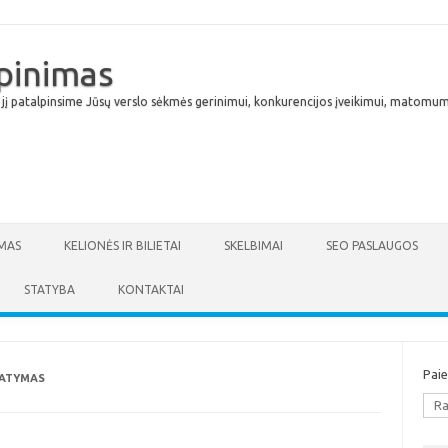
lpinimas
 jį patalpinsime Jūsų verslo sėkmės gerinimui, konkurencijos įveikimui, matomumu
Skip to content
MAS
KELIONĖS IR BILIETAI
SKELBIMAI
SEO PASLAUGOS
STATYBA
KONTAKTAI
Pai
TATYMAS