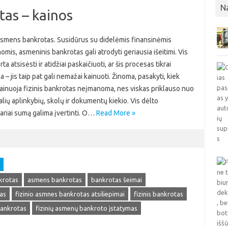
N
tas – kainos
 asmens bankrotas. Susidūrus su didelėmis finansinėmis
mis, asmeninis bankrotas gali atrodyti geriausia išeitimi. Vis
ta atsisėsti ir atidžiai paskaičiuoti, ar šis procesas tikrai
 – jis taip pat gali nemažai kainuoti. Žinoma, pasakyti, kiek
 kainuoja fizinis bankrotas neįmanoma, nes viskas priklauso nuo
alių aplinkybių, skolų ir dokumentų kiekio. Vis dėlto
ariai sumą galima įvertinti. O…
Read More »
krotas
asmens bankrotas
bankrotas šeimai
as
fizinio asmnes bankrotas atsiliepimai
fizinis bankrotas
bankrotas
fizinių asmenų bankroto įstatymas