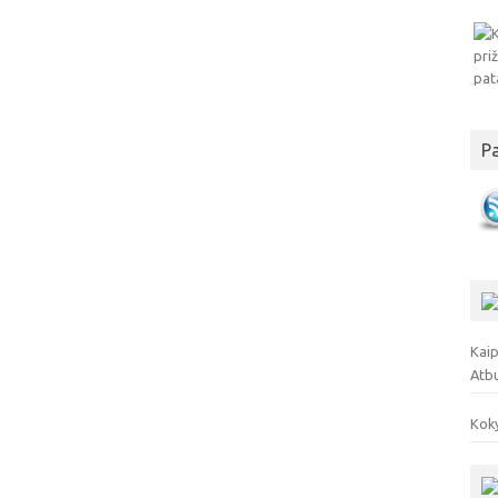
P
Kaip
Atb
Koky