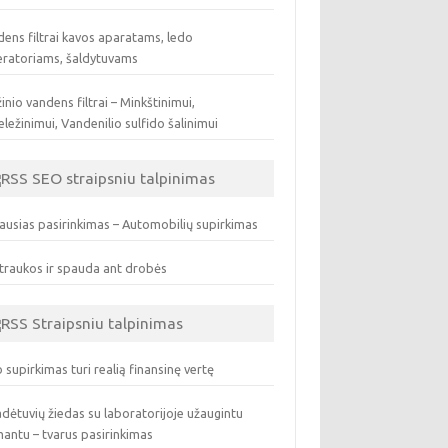
ens filtrai kavos aparatams, ledo
eratoriams, šaldytuvams
inio vandens filtrai – Minkštinimui,
ležinimui, Vandenilio sulfido šalinimui
SEO straipsniu talpinimas
ausias pasirinkimas – Automobilių supirkimas
traukos ir spauda ant drobės
Straipsniu talpinimas
 supirkimas turi realią finansinę vertę
dėtuvių žiedas su laboratorijoje užaugintu
antu – tvarus pasirinkimas