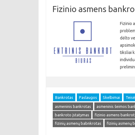
Fizinio asmens bankro
Fizinio
problemo
dėlto ver
apsimoka
tiksliai
individu
prelimin
Bankrotas
Paslaugos
Skelbimai
Teisė
asmeninis bankrotas
asmeninis šeimos ban
bankroto įstatymas
fizinio asmens bankrot
fizinių asmenų babnkrotas
fizinių asmenų 