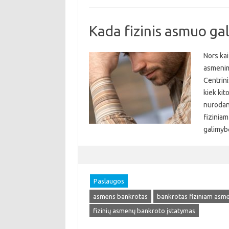
Kada fizinis asmuo gal
Nors kai
asmenim
Centrini
kiek kit
nurodant
fiziniam
galimyb
Paslaugos
asmens bankrotas
bankrotas fiziniam asme
fizinių asmenų bankroto įstatymas