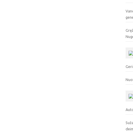
Vand
gen
Gręž
Nuge
Geri
Nuo
Auto
Suža
deim