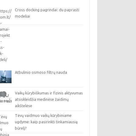
Cross docking pagrindai: du paprasti
modeliai
Atbulinio osmoso filtrų nauda
Vaikų kūrybiškumas ir fizinis aktyvumas
atsiskleidžia medinėse žaidimų
aikštelėse
Tėvų vaidmuo vaikų kūrybiniame
ugdyme: kaip pasirinkti tinkamiausią
būrelį?