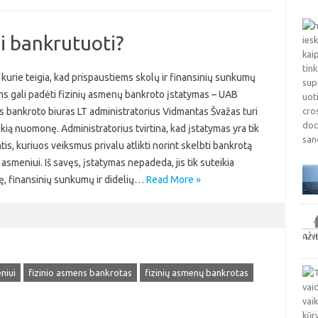
i bankrutuoti?
 kurie teigia, kad prispaustiems skolų ir finansinių sunkumų
s gali padėti fizinių asmenų bankroto įstatymas – UAB
s bankroto biuras LT administratorius Vidmantas Švažas turi
okią nuomonę. Administratorius tvirtina, kad įstatymas yra tik
is, kuriuos veiksmus privalu atlikti norint skelbti bankrotą
 asmeniui. Iš savęs, įstatymas nepadeda, jis tik suteikia
ę, finansinių sunkumų ir didelių…
Read More »
niui
fizinio asmens bankrotas
fizinių asmenų bankrotas