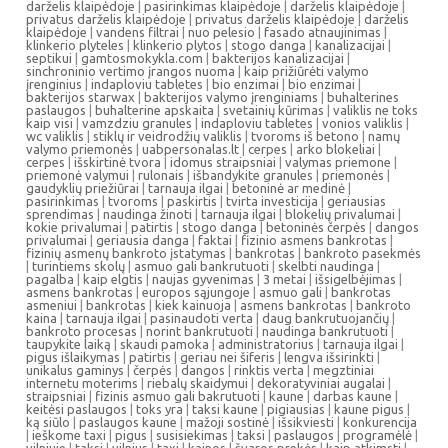
darželis klaipėdoje
|
pasirinkimas klaipėdoje
|
darželis klaipėdoje
|
privatus darželis klaipėdoje
|
privatus darželis klaipėdoje
|
darželis
klaipėdoje
|
vandens filtrai
|
nuo pelesio
|
fasado atnaujinimas
|
klinkerio plyteles
|
klinkerio plytos
|
stogo danga
|
kanalizacijai
|
septikui
|
gamtosmokykla.com
|
bakterijos kanalizacijai
|
sinchroninio vertimo įrangos nuoma
|
kaip prižiūrėti valymo
įrenginius
|
indaploviu tabletes
|
bio enzimai
|
bio enzimai
|
bakterijos starwax
|
bakterijos valymo įrenginiams
|
buhalterines
paslaugos
|
buhalterine apskaita
|
svetainių kūrimas
|
valiklis ne toks
kaip visi
|
vamzdziu granules
|
indaploviu tabletes
|
vonios valiklis
|
wc valiklis
|
stiklų ir veidrodžių valiklis
|
tvoroms iš betono
|
namų
valymo priemonės
|
uabpersonalas.lt
|
cerpes
|
arko blokeliai
|
cerpes
|
išskirtinė tvora
|
idomus straipsniai
|
valymas priemone
|
priemonė valymui
|
rulonais
|
išbandykite granules
|
priemonės
|
gaudyklių priežiūrai
|
tarnauja ilgai
|
betoninė ar medinė
|
pasirinkimas
|
tvoroms
|
paskirtis
|
tvirta investicija
|
geriausias
sprendimas
|
naudinga žinoti
|
tarnauja ilgai
|
blokelių privalumai
|
kokie privalumai
|
patirtis
|
stogo danga
|
betoninės čerpės
|
dangos
privalumai
|
geriausia danga
|
faktai
|
fizinio asmens bankrotas
|
fizinių asmenų bankroto įstatymas
|
bankrotas
|
bankroto pasekmės
|
turintiems skolų
|
asmuo gali bankrutuoti
|
skelbti naudinga
|
pagalba
|
kaip elgtis
|
naujas gyvenimas
|
3 metai
|
išsigelbėjimas
|
asmens bankrotas
|
europos sąjungoje
|
asmuo gali
|
bankrotas
asmeniui
|
bankrotas
|
kiek kainuoja
|
asmens bankrotas
|
bankroto
kaina
|
tarnauja ilgai
|
pasinaudoti verta
|
daug bankrutuojančių
|
bankroto procesas
|
norint bankrutuoti
|
naudinga bankrutuoti
|
taupykite laiką
|
skaudi pamoka
|
administratorius
|
tarnauja ilgai
|
pigus išlaikymas
|
patirtis
|
geriau nei šiferis
|
lengva išsirinkti
|
unikalus gaminys
|
čerpės
|
dangos
|
rinktis verta
|
megztiniai
internetu moterims
|
riebalų skaidymui
|
dekoratyviniai augalai
|
straipsniai
|
fizinis asmuo gali bakrutuoti
|
kaune
|
darbas kaune
|
keitėsi paslaugos
|
toks yra
|
taksi kaune
|
pigiausias
|
kaune pigus
|
ką siūlo
|
paslaugos kaune
|
mažoji sostinė
|
išsikviesti
|
konkurencija
|
ieškome taxi
|
pigus
|
susisiekimas
|
taksi
|
paslaugos
|
programėlė
|