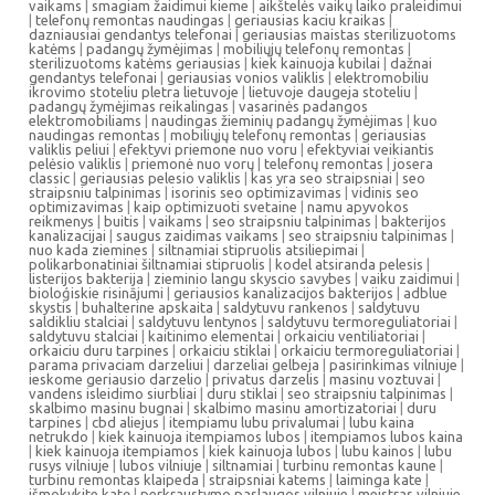
vaikams
|
smagiam žaidimui kieme
|
aikštelės vaikų laiko praleidimui
|
telefonų remontas naudingas
|
geriausias kaciu kraikas
|
dazniausiai gendantys telefonai
|
geriausias maistas sterilizuotoms
katėms
|
padangų žymėjimas
|
mobiliųjų telefonų remontas
|
sterilizuotoms katėms geriausias
|
kiek kainuoja kubilai
|
dažnai
gendantys telefonai
|
geriausias vonios valiklis
|
elektromobiliu
ikrovimo stoteliu pletra lietuvoje
|
lietuvoje daugeja stoteliu
|
padangų žymėjimas reikalingas
|
vasarinės padangos
elektromobiliams
|
naudingas žieminių padangų žymėjimas
|
kuo
naudingas remontas
|
mobiliųjų telefonų remontas
|
geriausias
valiklis peliui
|
efektyvi priemone nuo voru
|
efektyviai veikiantis
pelėsio valiklis
|
priemonė nuo vorų
|
telefonų remontas
|
josera
classic
|
geriausias pelesio valiklis
|
kas yra seo straipsniai
|
seo
straipsniu talpinimas
|
isorinis seo optimizavimas
|
vidinis seo
optimizavimas
|
kaip optimizuoti svetaine
|
namu apyvokos
reikmenys
|
buitis
|
vaikams
|
seo straipsniu talpinimas
|
bakterijos
kanalizacijai
|
saugus zaidimas vaikams
|
seo straipsniu talpinimas
|
nuo kada ziemines
|
siltnamiai stipruolis atsiliepimai
|
polikarbonatiniai šiltnamiai stipruolis
|
kodel atsiranda pelesis
|
listerijos bakterija
|
zieminio langu skyscio savybes
|
vaiku zaidimui
|
bioloģiskie risinājumi
|
geriausios kanalizacijos bakterijos
|
adblue
skystis
|
buhalterine apskaita
|
saldytuvu rankenos
|
saldytuvu
saldikliu stalciai
|
saldytuvu lentynos
|
saldytuvu termoreguliatoriai
|
saldytuvu stalciai
|
kaitinimo elementai
|
orkaiciu ventiliatoriai
|
orkaiciu duru tarpines
|
orkaiciu stiklai
|
orkaiciu termoreguliatoriai
|
parama privaciam darzeliui
|
darzeliai gelbeja
|
pasirinkimas vilniuje
|
ieskome geriausio darzelio
|
privatus darzelis
|
masinu voztuvai
|
vandens isleidimo siurbliai
|
duru stiklai
|
seo straipsniu talpinimas
|
skalbimo masinu bugnai
|
skalbimo masinu amortizatoriai
|
duru
tarpines
|
cbd aliejus
|
itempiamu lubu privalumai
|
lubu kaina
netrukdo
|
kiek kainuoja itempiamos lubos
|
itempiamos lubos kaina
|
kiek kainuoja itempiamos
|
kiek kainuoja lubos
|
lubu kainos
|
lubu
rusys vilniuje
|
lubos vilniuje
|
siltnamiai
|
turbinu remontas kaune
|
turbinu remontas klaipeda
|
straipsniai katems
|
laiminga kate
|
išmokykite katę
|
perkraustymo paslaugos vilniuje
|
meistras vilniuje