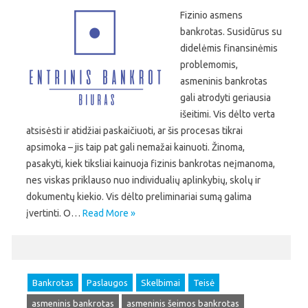
Fizinio asmens
bankrotas. Susidūrus su
didelėmis finansinėmis
problemomis,
asmeninis bankrotas
gali atrodyti geriausia
išeitimi. Vis dėlto verta
atsisėsti ir atidžiai paskaičiuoti, ar šis procesas tikrai
apsimoka – jis taip pat gali nemažai kainuoti. Žinoma,
pasakyti, kiek tiksliai kainuoja fizinis bankrotas neįmanoma,
nes viskas priklauso nuo individualių aplinkybių, skolų ir
dokumentų kiekio. Vis dėlto preliminariai sumą galima
įvertinti. O…
Read More »
Bankrotas
Paslaugos
Skelbimai
Teisė
asmeninis bankrotas
asmeninis šeimos bankrotas