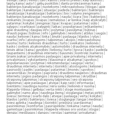
vilniuje
|
taksi
|
vilnius
|
taxi
|
kainos
|
švaros prekės
|
kaip atkimsti
|
laiptų kaina
|
auto1
|
gėlių puokštės
|
dantu protezavimas kaina
|
bakterijos kanalizacijai
|
nuotekoms
|
mikroautobusu
|
blogas
|
apie
bakterijas
|
kanalizacijai
|
situacija
|
padeda
|
bakterijos
|
bakterijos
kanalizacijai
|
kanalizacijai
|
bakterijos
|
bio
|
valymo įrenginiams
|
bakterijos kanalizacijai
|
nuotekoms
|
nauda
|
švara
|
bio
|
bakterijos
|
renkamės
|
kvapas
|
kvapas
|
nemalonus
|
ar kenkia
|
kaip atsikratyti
|
patarimai
|
kokybė
|
įrenginiai
|
tipai
|
kvapas
|
patarimai
|
siūlo
|
sąlygos
|
svarbiausi
|
palyginti
|
laikas
|
populiariausi
|
ieškantiems
|
apie draudimą
|
daugiau info
|
požymiai
|
pasiūlymai
|
būtinas
|
drausti pigiau
|
būtinas
|
info
|
galimybės
|
nesidomi
|
atšilus
|
saugūs
|
nauda
|
kelionei
|
kaina
|
tinka
|
žinutė
|
paslauga
|
klaidos
|
ryšys
|
svarbu
|
info
|
atostogoms
|
talpinimas
|
akcijos
|
mikroautobusu
nuoma
|
turto
|
kelionės draudimas
|
turto
|
sveikatos
|
kelionės
|
kasko
|
civilinės atsakomybės
|
automobilio
|
draudimas internetu
|
teisės aktai
|
kaina
|
gyvybės
|
kelionių
|
turto
|
tpvca
|
kasko
|
padeda
taupantiems
|
draudimas internetu
|
bausmės
|
kontrolė
|
kameros
|
tiriami įvykiai
|
privalomos paslaugos
|
apie privalomą
|
internetu
|
privalomasis
|
vykstantiems
|
klausimai ir atsakymai
|
sąvokos
|
populiariausias
|
požymiai
|
rekomendacija
|
saugoja
|
verta
|
draudimas internetu
|
internetu
|
išsirinkti
|
atostogoms
|
kelionei
|
pasiruošti
|
padės
|
paslauga
|
patarimai
|
žmonės
|
sąvokos
|
savanoriškas
|
brangios
|
paprasta
|
draudimo naujienos
|
draudimas
internetu
|
pigios padangos
|
straipsnių talpinimas
|
skrydžiai
|
straipsnių talpinimas
|
straipsnių talpinimas
|
seo straipsniu
talpinimas
|
apie paslaugas
|
atvejai
|
kaip rasti
|
informacija
|
šventėms
|
naudinga nuoma
|
nėra sunku
|
kelionės ir nuoma
|
Klaipėda-Vilnius
|
gelbėja
|
verta rinkti
|
stoge montuojami
|
galimybė
|
namo akys
|
naudinga žiemą
|
stoglangiai
|
metas pirkti
|
šviesa
|
terminai
|
svarbi dalis
|
atvejai
|
paslauga
|
verta
|
kokybė
|
klaidos
|
pirkti
|
bakterijos
|
šviesa
|
stoglangiai
|
langai
|
mediniai
|
šviesi aplinka
|
naudinga
|
išsirinkti
|
priežiūra
|
pardavimai
|
pasirinkimas
|
komfortas
|
pasirūpinkite
|
tinkama
|
namui
|
nauda
|
gamintojai
|
pasirinkimas
|
klaipeda vilniaus oro uostas
|
stogui
|
dengia
|
medžiagos
|
dangos
|
verstas
|
gaminiai
|
privalumai
|