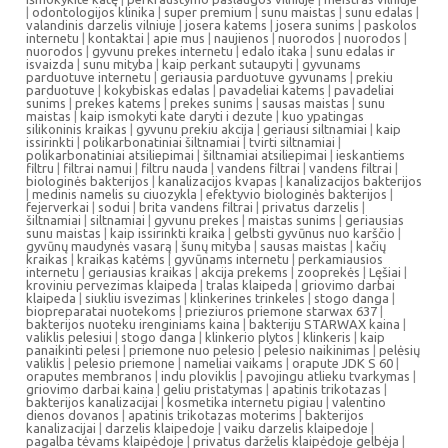
|
odontologijos klinika
|
super premium
|
sunu maistas
|
sunu edalas
|
valandinis darzelis vilniuje
|
josera katems
|
josera sunims
|
paskolos
internetu
|
kontaktai
|
apie mus
|
naujienos
|
nuorodos
|
nuorodos
|
nuorodos
|
gyvunu prekes internetu
|
edalo itaka
|
sunu edalas ir
isvaizda
|
sunu mityba
|
kaip perkant sutaupyti
|
gyvunams
parduotuve internetu
|
geriausia parduotuve gyvunams
|
prekiu
parduotuve
|
kokybiskas edalas
|
pavadeliai katems
|
pavadeliai
sunims
|
prekes katems
|
prekes sunims
|
sausas maistas
|
sunu
maistas
|
kaip ismokyti kate daryti i dezute
|
kuo ypatingas
silikoninis kraikas
|
gyvunu prekiu akcija
|
geriausi siltnamiai
|
kaip
issirinkti
|
polikarbonatiniai šiltnamiai
|
tvirti siltnamiai
|
polikarbonatiniai atsiliepimai
|
šiltnamiai atsiliepimai
|
ieskantiems
filtru
|
filtrai namui
|
filtru nauda
|
vandens filtrai
|
vandens filtrai
|
biologinės bakterijos
|
kanalizacijos kvapas
|
kanalizacijos bakterijos
|
medinis namelis su ciuozykla
|
efektyvio biologinės bakterijos
|
fejerverkai
|
sodui
|
brita vandens filtrai
|
privatus darzelis
|
šiltnamiai
|
siltnamiai
|
gyvunu prekes
|
maistas sunims
|
geriausias
sunu maistas
|
kaip issirinkti kraika
|
gelbsti gyvūnus nuo karščio
|
gyvūnų maudynės vasarą
|
šunų mityba
|
sausas maistas
|
kačių
kraikas
|
kraikas katėms
|
gyvūnams internetu
|
perkamiausios
internetu
|
geriausias kraikas
|
akcija prekems
|
zooprekės
|
Lęšiai
|
kroviniu pervezimas klaipeda
|
tralas klaipeda
|
griovimo darbai
klaipeda
|
siukliu isvezimas
|
klinkerines trinkeles
|
stogo danga
|
biopreparatai nuotekoms
|
prieziuros priemone starwax 637
|
bakterijos nuoteku irenginiams kaina
|
bakteriju STARWAX kaina
|
valiklis pelesiui
|
stogo danga
|
klinkerio plytos
|
klinkeris
|
kaip
panaikinti pelesi
|
priemone nuo pelesio
|
pelesio naikinimas
|
pelėsių
valiklis
|
pelesio priemone
|
nameliai vaikams
|
orapute JDK S 60
|
oraputes membranos
|
indu ploviklis
|
pavojingu atlieku tvarkymas
|
griovimo darbai kaina
|
geliu pristatymas
|
apatinis trikotazas
|
bakterijos kanalizacijai
|
kosmetika internetu pigiau
|
valentino
dienos dovanos
|
apatinis trikotazas moterims
|
bakterijos
kanalizacijai
|
darzelis klaipedoje
|
vaiku darzelis klaipedoje
|
pagalba tėvams klaipėdoje
|
privatus darželis klaipėdoje gelbėja
|