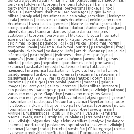
perku parduodu
|
pasirinkimas
|
namui
|
panaudojimas
|
naudojimas
|
pertvarų
|
blokeliai
|
tvoroms
|
sienoms
|
blokeliai
|
kaminams
|
pertvaroms
|
kaminai
|
blokeliai
|
pertvaroms
|
blokeliai
|
fibo
|
blokeliai
|
nemokami skelbimai
|
seo paslaugos
|
pigūs lėktuvų
bilietai
|
straipsniai
|
draudimas nuo nelaimingų atsitikimų
|
lenktynes
|
itala
|
pekinas
|
lietuvoje
|
kelionės draudimas
|
nekilnojamo turto
draudimas
|
tpvca
|
laukia
|
poreikis
|
klaidos
|
ateičiai
|
gramatika
|
studijuojantiems
|
moksliniai darbai
|
darbai
|
studentams
|
stogams
|
plienės dangos
|
karjerai
|
dangos
|
stogo danga
|
sienoms
|
statyboms
|
tvoroms
|
pertvaroms
|
blokeliai
|
bilietai
|
internetu
|
apie mus
|
pigūs skrydžiai
|
mano tinklapis
|
boxe
|
straipsniu
talpinimas
|
pigios padangos
|
cs
|
kita
|
viskas
|
skelbimai
|
forum
|
zombynas
|
realu
|
reklama
|
skelbimai
|
patirtis
|
pastebėjimai
|
frag
|
naujausia
|
skelbimai
|
paslaugos
|
info
|
ateitis
|
forum up
|
naujausia
|
informacija
|
pastebėjimai
|
įvairovės
|
įdomybės
|
pasiūlymai
|
naujovės
|
įvairu
|
skelbimai
|
pasikalbėjimai
|
anime club
|
garsus
|
bilietai
|
paslaugos
|
nepraleisk
|
pasidomėk
|
info
|
prie kavos
|
skaitiniai
|
paskaityk
|
negeda
|
statyboms
|
info
|
aktualijos
|
naujienos
|
pranešimai
|
paskaitymui
|
blog out
|
ura
|
info
|
žinios
|
pasidomėjimui
|
lankytojams
|
forumas
|
skelbimai
|
pastebėjimai
|
pasiūlymai
|
33
|
78
|
72
|
rar
|
tavo siena
|
mutop
|
optimizacija
|
patarimai
|
paslaugos
|
straipsniai
|
patirtis
|
bendras
|
galerija
|
images
|
tv
|
archyvas
|
gallery
|
internetu
|
keltu bilietai internetu
|
seo paslaugos
|
padangos pigiau
|
mediniai langai Vilniuje
|
nakvynė
|
vairavimo mokyklos Klaipėdoje
|
vairavimo mokyklos Kaune
|
vairavimo mokyklos Vilniuje
|
lektuvu bilietai
|
atostogoms
|
geresnė
|
pasirinkimas
|
paslaugos
|
Nidoje
|
privalumai
|
Šventoji
|
pramogos
|
viešbučiai
|
nakvynei
|
kainos
|
nuoma
|
skirtumas
|
sostinėje
|
poilsis
|
pasirinkimas
|
viešbučiai
|
kriterijai
|
gudrybės
|
svečių namai
|
Vilniuje
|
Druskininkuose
|
poilsiui
|
nakvynei
|
Vilniuje
|
kambarių
nuoma
|
svečių namai
|
straipsnių talpinimas
|
straipsniu talpinimas
|
3
|
2
|
Vilniuje
|
pigiausias
|
pigus lektuvu bilietai
|
realybė
|
paslaugos
|
nuoma
|
Juodkrantė
|
paslaugos
|
optimizacija
|
nakvynei
|
Vilniuje
|
siuntiniai
|
Nidoje
|
sodai
|
briketai
|
viešbučiai
|
CE kategorija
|
roletai
|
vairavimo mokyklos
|
viešbučiai
|
langai
|
Portugalija
|
Oslas
|