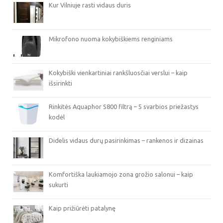
Kur Vilniuje rasti vidaus duris
Mikrofono nuoma kokybiškiems renginiams
Kokybiški vienkartiniai rankšluosčiai verslui – kaip
išsirinkti
Rinkitės Aquaphor S800 filtrą – 5 svarbios priežastys
kodėl
Didelis vidaus durų pasirinkimas – rankenos ir dizainas
Komfortiška laukiamojo zona grožio salonui – kaip
sukurti
Kaip prižiūrėti patalynę