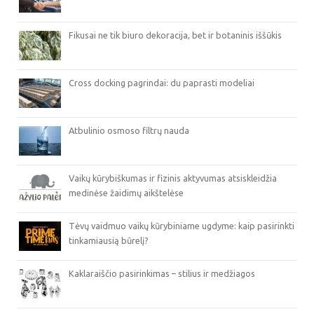
Fikusai ne tik biuro dekoracija, bet ir botaninis iššūkis
Cross docking pagrindai: du paprasti modeliai
Atbulinio osmoso filtrų nauda
Vaikų kūrybiškumas ir fizinis aktyvumas atsiskleidžia
medinėse žaidimų aikštelėse
Tėvų vaidmuo vaikų kūrybiniame ugdyme: kaip pasirinkti
tinkamiausią būrelį?
Kaklaraiščio pasirinkimas – stilius ir medžiagos