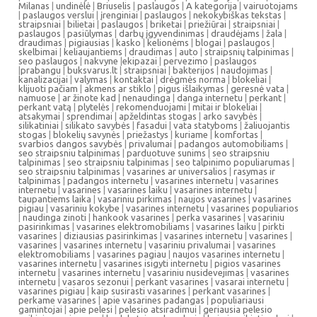
Milanas
|
undinėlė
|
Briuselis
|
paslaugos
|
A kategorija
|
vairuotojams
|
paslaugos verslui
|
įrenginiai
|
paslaugos
|
nekokybiškas tekstas
|
straipsniai
|
bilietai
|
paslaugos
|
briketai
|
priežiūrai
|
straipsniai
|
paslaugos
|
pasiūlymas
|
darbų įgyvendinimas
|
draudėjams
|
žala
|
draudimas
|
pigiausias
|
kasko
|
kelionėms
|
blogai
|
paslaugos
|
skelbimai
|
keliaujantiems
|
draudimas
|
auto
|
straipsnių talpinimas
|
seo paslaugos
|
nakvyne
|
ekipazai
|
pervezimo
|
paslaugos
|
prabangu
|
buksvarus.lt
|
straipsniai
|
bakterijos
|
naudojimas
|
kanalizacijai
|
valymas
|
kontaktai
|
drėgmės norma
|
blokeliai
|
klijuoti pačiam
|
akmens ar stiklo
|
pigus išlaikymas
|
geresnė vata
|
namuose
|
ar žinote kad
|
nenaudinga
|
danga internetu
|
perkant
|
perkant vatą
|
plytelės
|
rekomenduojami
|
mitai ir blokeliai
|
atsakymai
|
sprendimai
|
apželdintas stogas
|
arko savybės
|
silikatiniai
|
silikato savybės
|
fasadui
|
vata statyboms
|
žaliuojantis
stogas
|
blokelių savynės
|
priežastys
|
kuriame
|
komfortas
|
svarbios dangos savybės
|
privalumai
|
padangos automobiliams
|
seo straipsniu talpinimas
|
parduotuve sunims
|
seo straipsniu
talpinimas
|
seo straipsniu talpinimas
|
seo talpinimo populiarumas
|
seo straipsniu talpinimas
|
vasarines ar universalios
|
rasymas ir
talpinimas
|
padangos internetu
|
vasarines internetu
|
vasarines
internetu
|
vasarines
|
vasarines laiku
|
vasarines internetu
|
taupantiems laika
|
vasariniu pirkimas
|
naujos vasarines
|
vasarines
pigiau
|
vasariniu kokybe
|
vasarines internetu
|
vasarines populiarios
|
naudinga zinoti
|
hankook vasarines
|
perka vasarines
|
vasariniu
pasirinkimas
|
vasarines elektromobiliams
|
vasarines laiku
|
pirkti
vasarines
|
diziausias pasirinkimas
|
vasarines internetu
|
vasarines
|
vasarines
|
vasarines internetu
|
vasariniu privalumai
|
vasarines
elektromobiliams
|
vasarines pagiau
|
naujos vasarines internetu
|
vasarines internetu
|
vasarines isigyti internetu
|
pigios vasarines
internetu
|
vasarines internetu
|
vasariniu nusidevejimas
|
vasarines
internetu
|
vasaros sezonui
|
perkant vasarines
|
vasarai internetu
|
vasarines pigiau
|
kaip susirasti vasarines
|
perkant vasarines
|
perkame vasarines
|
apie vasarines padangas
|
populiariausi
gamintojai
|
apie pelesi
|
pelesio atsiradimui
|
geriausia pelesio