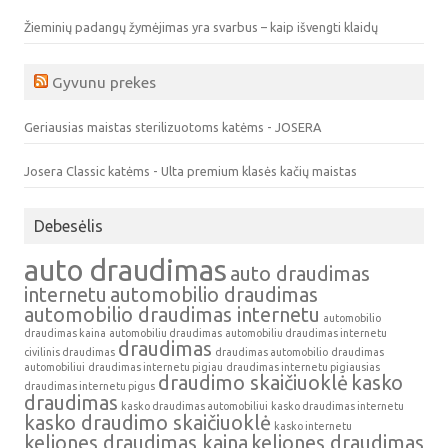
Žieminių padangų žymėjimas yra svarbus – kaip išvengti klaidų
Gyvunu prekes
Geriausias maistas sterilizuotoms katėms - JOSERA
Josera Classic katėms - Ulta premium klasės kačių maistas
Debesėlis
auto draudimas
auto draudimas
internetu
automobilio draudimas
automobilio draudimas internetu
automobilio
draudimas kaina
automobiliu draudimas
automobiliu draudimas internetu
draudimas
civilinis draudimas
draudimas automobilio
draudimas
automobiliui
draudimas internetu pigiau
draudimas internetu pigiausias
draudimo skaičiuoklė
kasko
draudimas internetu pigus
draudimas
kasko draudimas automobiliui
kasko draudimas internetu
kasko draudimo skaičiuoklė
kasko internetu
keliones draudimas kaina
keliones draudimas