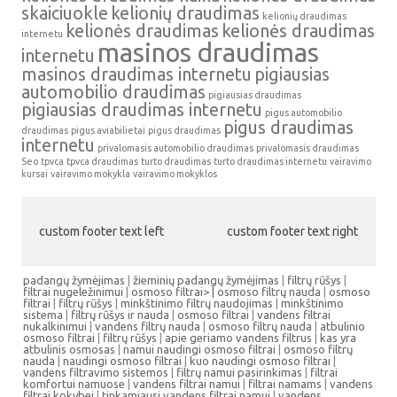
skaiciuokle
kelionių draudimas
kelionių draudimas
kelionės draudimas
kelionės draudimas
internetu
masinos draudimas
internetu
masinos draudimas internetu
pigiausias
automobilio draudimas
pigiausias draudimas
pigiausias draudimas internetu
pigus automobilio
pigus draudimas
draudimas
pigus aviabilietai
pigus draudimas
internetu
privalomasis automobilio draudimas
privalomasis draudimas
Seo
tpvca
tpvca draudimas
turto draudimas
turto draudimas internetu
vairavimo
kursai
vairavimo mokykla
vairavimo mokyklos
custom footer text left
custom footer text right
padangų žymėjimas
|
žieminių padangų žymėjimas
|
filtrų rūšys
|
filtrai nugeležinimui
|
osmoso filtrai> |
osmoso filtrų nauda
|
osmoso
filtrai
|
filtrų rūšys
|
minkštinimo filtrų naudojimas
|
minkštinimo
sistema
|
filtrų rūšys ir nauda
|
osmoso filtrai
|
vandens filtrai
nukalkinimui
|
vandens filtrų nauda
|
osmoso filtrų nauda
|
atbulinio
osmoso filtrai
|
filtrų rūšys
|
apie geriamo vandens filtrus
|
kas yra
atbulinis osmosas
|
namui naudingi osmoso filtrai
|
osmoso filtrų
nauda
|
naudingi osmoso filtrai
|
kuo naudingi osmoso filtrai
|
vandens filtravimo sistemos
|
filtrų namui pasirinkimas
|
filtrai
komfortui namuose
|
vandens filtrai namui
|
filtrai namams
|
vandens
filtrai kokybei
|
tinkamiausi vandens filtrai namui
|
vandens