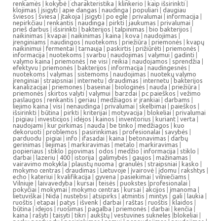
renkamės
|
kokybė
|
charakteristika
|
klinkerio
|
kaip išsirinkti
|
klojimas
|
įsigyti
|
apie dangas
|
naudinga
|
populiari
|
daugiau
šviesos
|
šviesa
|
įtakoja
|
įsigyti
|
po egle
|
privalumai
|
informacija
|
nepirkčiau
|
renkantis
|
naudinga
|
pirkti
|
jaukumas
|
privalumai
|
prieš darbus
|
išsirinkti
|
bakterijos
|
talpinimas
|
bio bakterijos
|
naikinimas
|
kvapai
|
naikinimas
|
kaina
|
kova
|
naudojimas
|
įrenginiams
|
naudingos
|
nuotekoms
|
priežiūra
|
priemonės
|
kvapų
naikinimui
|
fermentai
|
tarnauja
|
paskirtis
|
prižiūrėti
|
priemonės
|
informacija
|
nuotekoms
|
svarbu
|
naudojimas
|
valymui
|
gadinti
|
valymo kaina
|
priemonės
|
ne visi
|
reikia
|
naudojamos
|
sprendžia
|
efektyvu
|
priemonės
|
bakterijos
|
informacija
|
naudingesnės
|
nuotekoms
|
valymas
|
sistemoms
|
naudojimas
|
nuotekų valymo
įrenginiai
|
straipsniai
|
internetu
|
draudimas
|
internetu
|
bakterijos
kanalizacijai
|
priemones
|
baseinai
|
biologinės
|
nauda
|
priežiūra
|
priemonės
|
skirtos valyti
|
valymui
|
barzdai
|
pc paieškos
|
vežimo
paslaugos
|
renkantis
|
geriau
|
medžiagos ir įrankiai
|
darbams
|
liejimo kaina
|
visi
|
nenaudinga
|
privalumai
|
skelbimai
|
paieškos
|
išsirinkti
|
būtina
|
pirkti
|
kriterijai
|
motyvacija
|
blokeliai
|
privalumai
|
pigiau
|
investicijos
|
idėjos
|
kainos
|
inventorius
|
kuriant
|
verta
|
naudojami
|
kur pirkimas
|
nauda
|
be tinko
|
medžiagos
|
kuo
dekoruoti
|
problemos
|
pasirinkimas
|
profesionalai
|
savybės
|
parduodu
|
pigiai
|
info
|
ifasadai
|
kaina
|
betonavimas
|
darbų
gerinimas
|
liejimas
|
markiravimas
|
metalo
|
markiravimas
|
popieriaus
|
stiklo
|
pjovimas
|
odos
|
medžio
|
informacija
|
stiklo
|
darbai
|
lazeriu
|
400
|
istorija
|
galimybės
|
gaujos
|
mažinamas
|
vairavimo mokykla
|
plaustų nuoma
|
granulės
|
straipsniai
|
kasko
|
mokymo centras
|
draudimas
|
Lietuvoje
|
įvairovė
|
įdomu
|
rakshtys
|
echo
|
kateriui
|
kvalifikacija
|
gyvena
|
pasiekimai
|
vilniečiams
|
Vilniuje
|
laivavedyba
|
kursai
|
teisės
|
puokstes
|
profesionalai
|
pokyčiai
|
mokymai
|
mokymo centras
|
kursai
|
akcijos
|
įmanoma
|
lietuviškai
|
Nida
|
nustebsi
|
atsipirks
|
atmintis
|
mintys
|
gali
|
laukia
|
ruoštis
|
etapai
|
patys
|
išvenk
|
darbai
|
raštas
|
ruoštis
|
klaidos
|
būtina
|
idejos
|
ruošimas
|
pagalba
|
priemonės
|
darbai
|
kenčia
|
kaina
|
rašyti
|
taisyti
|
tikri
|
aukštų
|
vestuvines sukneles
|
blokeliai
|