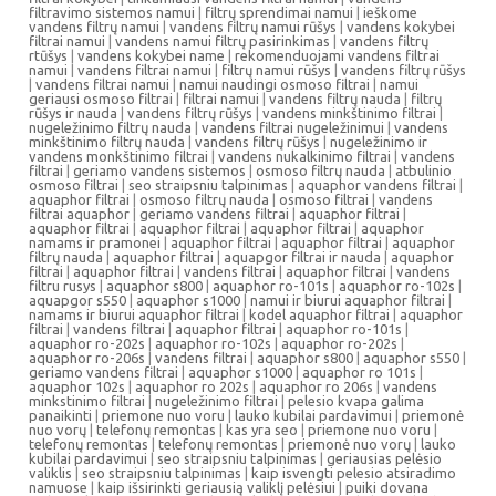
filtravimo sistemos namui
|
filtrų sprendimai namui
|
ieškome
vandens filtrų namui
|
vandens filtrų namui rūšys
|
vandens kokybei
filtrai namui
|
vandens namui filtrų pasirinkimas
|
vandens filtrų
rtūšys
|
vandens kokybei name
|
rekomenduojami vandens filtrai
namui
|
vandens filtrai namui
|
filtrų namui rūšys
|
vandens filtrų rūšys
|
vandens filtrai namui
|
namui naudingi osmoso filtrai
|
namui
geriausi osmoso filtrai
|
filtrai namui
|
vandens filtrų nauda
|
filtrų
rūšys ir nauda
|
vandens filtrų rūšys
|
vandens minkštinimo filtrai
|
nugeležinimo filtrų nauda
|
vandens filtrai nugeležinimui
|
vandens
minkštinimo filtrų nauda
|
vandens filtrų rūšys
|
nugeležinimo ir
vandens monkštinimo filtrai
|
vandens nukalkinimo filtrai
|
vandens
filtrai
|
geriamo vandens sistemos
|
osmoso filtrų nauda
|
atbulinio
osmoso filtrai
|
seo straipsniu talpinimas
|
aquaphor vandens filtrai
|
aquaphor filtrai
|
osmoso filtrų nauda
|
osmoso filtrai
|
vandens
filtrai aquaphor
|
geriamo vandens filtrai
|
aquaphor filtrai
|
aquaphor filtrai
|
aquaphor filtrai
|
aquaphor filtrai
|
aquaphor
namams ir pramonei
|
aquaphor filtrai
|
aquaphor filtrai
|
aquaphor
filtrų nauda
|
aquaphor filtrai
|
aquapgor filtrai ir nauda
|
aquaphor
filtrai
|
aquaphor filtrai
|
vandens filtrai
|
aquaphor filtrai
|
vandens
filtru rusys
|
aquaphor s800
|
aquaphor ro-101s
|
aquaphor ro-102s
|
aquapgor s550
|
aquaphor s1000
|
namui ir biurui aquaphor filtrai
|
namams ir biurui aquaphor filtrai
|
kodel aquaphor filtrai
|
aquaphor
filtrai
|
vandens filtrai
|
aquaphor filtrai
|
aquaphor ro-101s
|
aquaphor ro-202s
|
aquaphor ro-102s
|
aquaphor ro-202s
|
aquaphor ro-206s
|
vandens filtrai
|
aquaphor s800
|
aquaphor s550
|
geriamo vandens filtrai
|
aquaphor s1000
|
aquaphor ro 101s
|
aquaphor 102s
|
aquaphor ro 202s
|
aquaphor ro 206s
|
vandens
minkstinimo filtrai
|
nugeležinimo filtrai
|
pelesio kvapa galima
panaikinti
|
priemone nuo voru
|
lauko kubilai pardavimui
|
priemonė
nuo vorų
|
telefonų remontas
|
kas yra seo
|
priemone nuo voru
|
telefonų remontas
|
telefonų remontas
|
priemonė nuo vorų
|
lauko
kubilai pardavimui
|
seo straipsniu talpinimas
|
geriausias pelėsio
valiklis
|
seo straipsniu talpinimas
|
kaip isvengti pelesio atsiradimo
namuose
|
kaip išsirinkti geriausią valiklį pelėsiui
|
puiki dovana