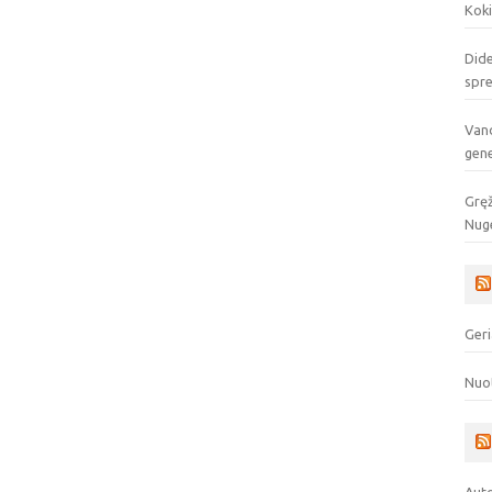
Koki
Dide
spr
Vand
gen
Gręž
Nuge
Geri
Nuo