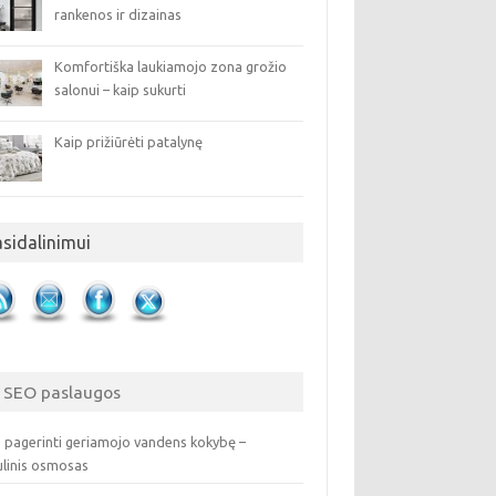
rankenos ir dizainas
Komfortiška laukiamojo zona grožio
salonui – kaip sukurti
Kaip prižiūrėti patalynę
asidalinimui
SEO paslaugos
 pagerinti geriamojo vandens kokybę –
ulinis osmosas