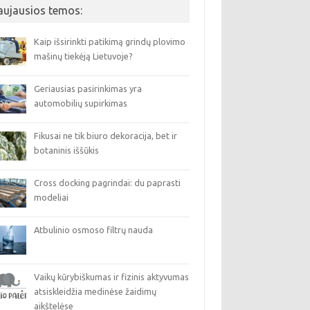
aujausios temos:
Kaip išsirinkti patikimą grindų plovimo
mašinų tiekėją Lietuvoje?
Geriausias pasirinkimas yra
automobilių supirkimas
Fikusai ne tik biuro dekoracija, bet ir
botaninis iššūkis
Cross docking pagrindai: du paprasti
modeliai
Atbulinio osmoso filtrų nauda
Vaikų kūrybiškumas ir fizinis aktyvumas
atsiskleidžia medinėse žaidimų
aikštelėse