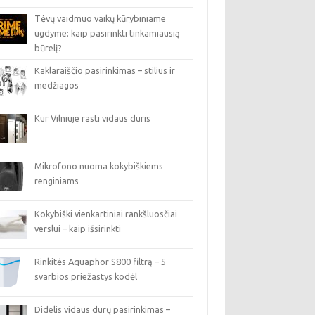
Tėvų vaidmuo vaikų kūrybiniame
ugdyme: kaip pasirinkti tinkamiausią
būrelį?
Kaklaraiščio pasirinkimas – stilius ir
medžiagos
Kur Vilniuje rasti vidaus duris
Mikrofono nuoma kokybiškiems
renginiams
Kokybiški vienkartiniai rankšluosčiai
verslui – kaip išsirinkti
Rinkitės Aquaphor S800 filtrą – 5
svarbios priežastys kodėl
Didelis vidaus durų pasirinkimas –