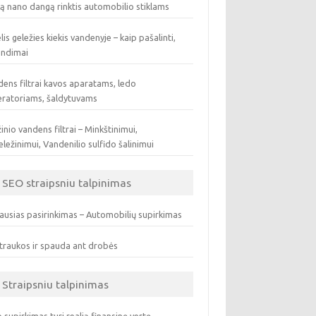
ą nano dangą rinktis automobilio stiklams
lis geležies kiekis vandenyje – kaip pašalinti,
endimai
ens filtrai kavos aparatams, ledo
eratoriams, šaldytuvams
inio vandens filtrai – Minkštinimui,
ležinimui, Vandenilio sulfido šalinimui
SEO straipsniu talpinimas
ausias pasirinkimas – Automobilių supirkimas
traukos ir spauda ant drobės
Straipsniu talpinimas