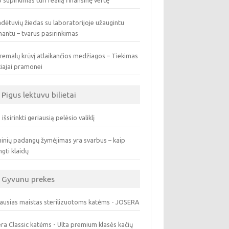
 supirkimas turi realią finansinę vertę
dėtuvių žiedas su laboratorijoje užaugintu
antu – tvarus pasirinkimas
remalų krūvį atlaikančios medžiagos – Tiekimas
iajai pramonei
Pigus lektuvu bilietai
 išsirinkti geriausią pelėsio valiklį
inių padangų žymėjimas yra svarbus – kaip
ngti klaidų
Gyvunu prekes
ausias maistas sterilizuotoms katėms - JOSERA
ra Classic katėms - Ulta premium klasės kačių