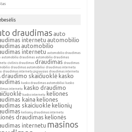
stas
ebesėlis
uto draudimas
auto
audimas internetu
automobilio
audimas
automobilio
audimas internetu
automobilio draudimas
a
automobiliu draudimas
automobiliu draudimas
draudimas
rnetu
civilinis draudimas
draudimas
mobilio
draudimas automobiliui
draudimas internetu
au
draudimas internetu pigiausias
draudimas internetu
draudimo skaičiuoklė
kasko
s
audimas
kasko draudimas automobiliui
kasko
kasko draudimo
dimas internetu
aičiuoklė
keliones
kasko internetu
audimas kaina
keliones
audimas skaiciuokle
kelionių
audimas
kelionių draudimas internetu
lionės draudimas
kelionės
masinos
audimas internetu