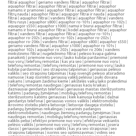
filtrai aquaphor
|
geriamo vandens filtrai
|
aquaphor filtrai
|
aquaphor filtrai
|
aquaphor filtrai
|
aquaphor filtrai
|
aquaphor
namams ir pramonei
|
aquaphor filtrai
|
aquaphor filtrai
|
aquaphor
filtrų nauda
|
aquaphor filtrai
|
aquapgor filtrai ir nauda
|
aquaphor
filtrai
|
aquaphor filtrai
|
vandens filtrai
|
aquaphor filtrai
|
vandens
filtru rusys
|
aquaphor s800
|
aquaphor ro-101s
|
aquaphor ro-102s
|
aquapgor s550
|
aquaphor s1000
|
namui ir biurui aquaphor filtrai
|
namams ir biurui aquaphor filtrai
|
kodel aquaphor filtrai
|
aquaphor
filtrai
|
vandens filtrai
|
aquaphor filtrai
|
aquaphor ro-101s
|
aquaphor ro-202s
|
aquaphor ro-102s
|
aquaphor ro-202s
|
aquaphor ro-206s
|
vandens filtrai
|
aquaphor s800
|
aquaphor s550
|
geriamo vandens filtrai
|
aquaphor s1000
|
aquaphor ro 101s
|
aquaphor 102s
|
aquaphor ro 202s
|
aquaphor ro 206s
|
vandens
minkstinimo filtrai
|
nugeležinimo filtrai
|
pelesio kvapa galima
panaikinti
|
priemone nuo voru
|
lauko kubilai pardavimui
|
priemonė
nuo vorų
|
telefonų remontas
|
kas yra seo
|
priemone nuo voru
|
telefonų remontas
|
telefonų remontas
|
priemonė nuo vorų
|
lauko
kubilai pardavimui
|
seo straipsniu talpinimas
|
geriausias pelėsio
valiklis
|
seo straipsniu talpinimas
|
kaip isvengti pelesio atsiradimo
namuose
|
kaip išsirinkti geriausią valiklį pelėsiui
|
puiki dovana
vaikams
|
smagiam žaidimui kieme
|
aikštelės vaikų laiko praleidimui
|
telefonų remontas naudingas
|
geriausias kaciu kraikas
|
dazniausiai gendantys telefonai
|
geriausias maistas sterilizuotoms
katėms
|
padangų žymėjimas
|
mobiliųjų telefonų remontas
|
sterilizuotoms katėms geriausias
|
kiek kainuoja kubilai
|
dažnai
gendantys telefonai
|
geriausias vonios valiklis
|
elektromobiliu
ikrovimo stoteliu pletra lietuvoje
|
lietuvoje daugeja stoteliu
|
padangų žymėjimas reikalingas
|
vasarinės padangos
elektromobiliams
|
naudingas žieminių padangų žymėjimas
|
kuo
naudingas remontas
|
mobiliųjų telefonų remontas
|
geriausias
valiklis peliui
|
efektyvi priemone nuo voru
|
efektyviai veikiantis
pelėsio valiklis
|
priemonė nuo vorų
|
telefonų remontas
|
josera
classic
|
geriausias pelesio valiklis
|
kas yra seo straipsniai
|
seo
straipsniu talpinimas
|
isorinis seo optimizavimas
|
vidinis seo