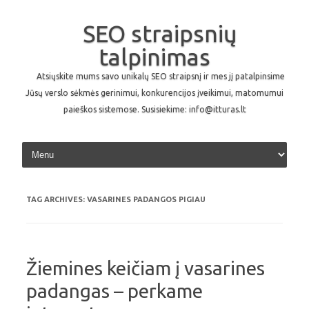
SEO straipsnių
talpinimas
Atsiųskite mums savo unikalų SEO straipsnį ir mes jį patalpinsime
Jūsų verslo sėkmės gerinimui, konkurencijos įveikimui, matomumui
paieškos sistemose. Susisiekime: info@itturas.lt
Skip to content
TAG ARCHIVES:
VASARINES PADANGOS PIGIAU
Žiemines keičiam į vasarines
padangas – perkame