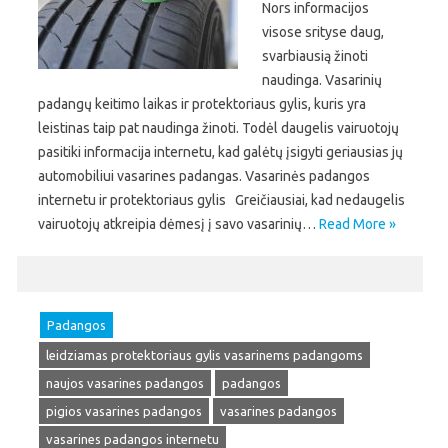
Nors informacijos
visose srityse daug,
svarbiausią žinoti
naudinga. Vasarinių
padangų keitimo laikas ir protektoriaus gylis, kuris yra
leistinas taip pat naudinga žinoti. Todėl daugelis vairuotojų
pasitiki informacija internetu, kad galėtų įsigyti geriausias jų
automobiliui vasarines padangas. Vasarinės padangos
internetu ir protektoriaus gylis Greičiausiai, kad nedaugelis
vairuotojų atkreipia dėmesį į savo vasarinių…
Read More »
Padangos
leidziamas protektoriaus gylis vasarinems padangoms
naujos vasarines padangos
padangos
pigios vasarines padangos
vasarines padangos
vasarines padangos internetu