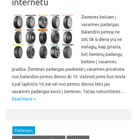
internetu
Žiemines keičiam į
vasarines padangas.
Balandžio pirmoji ne
toli, tik ši diena yra ne
melagių, kaip įprasta,
bet žieminių padangų
keitimo į vasarines
pradžia. Žiemines padangas pasikeisti į vasarines privaloma
nuo balandžio pirmos dienos iki 10. Važinėti jomis bus leista
ii pat lapkričio 10, kai vėl nuo pirmos dienos teks jau
vasarines padangas keisti į žiemines. Tačiau neturintiems…
Read More »
Padangos