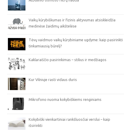
Atbulinio osmoso filtrų nauda
Vaikų kūrybiškumas ir fizinis aktyvumas atsiskleidžia
medinėse žaidimų aikštelėse
Tėvų vaidmuo vaikų kūrybiniame ugdyme: kaip pasirinkti
tinkamiausią būrelį?
Kaklaraiščio pasirinkimas – stilius ir medžiagos
Kur Vilniuje rasti vidaus duris
Mikrofono nuoma kokybiškiems renginiams
Kokybiški vienkartiniai rankšluosčiai verslui – kaip
išsirinkti