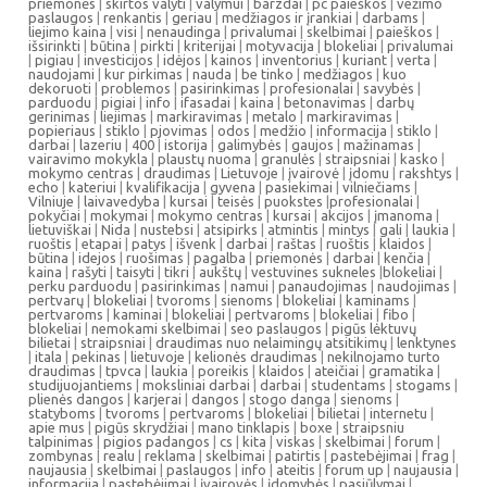
priemonės
|
skirtos valyti
|
valymui
|
barzdai
|
pc paieškos
|
vežimo
paslaugos
|
renkantis
|
geriau
|
medžiagos ir įrankiai
|
darbams
|
liejimo kaina
|
visi
|
nenaudinga
|
privalumai
|
skelbimai
|
paieškos
|
išsirinkti
|
būtina
|
pirkti
|
kriterijai
|
motyvacija
|
blokeliai
|
privalumai
|
pigiau
|
investicijos
|
idėjos
|
kainos
|
inventorius
|
kuriant
|
verta
|
naudojami
|
kur pirkimas
|
nauda
|
be tinko
|
medžiagos
|
kuo
dekoruoti
|
problemos
|
pasirinkimas
|
profesionalai
|
savybės
|
parduodu
|
pigiai
|
info
|
ifasadai
|
kaina
|
betonavimas
|
darbų
gerinimas
|
liejimas
|
markiravimas
|
metalo
|
markiravimas
|
popieriaus
|
stiklo
|
pjovimas
|
odos
|
medžio
|
informacija
|
stiklo
|
darbai
|
lazeriu
|
400
|
istorija
|
galimybės
|
gaujos
|
mažinamas
|
vairavimo mokykla
|
plaustų nuoma
|
granulės
|
straipsniai
|
kasko
|
mokymo centras
|
draudimas
|
Lietuvoje
|
įvairovė
|
įdomu
|
rakshtys
|
echo
|
kateriui
|
kvalifikacija
|
gyvena
|
pasiekimai
|
vilniečiams
|
Vilniuje
|
laivavedyba
|
kursai
|
teisės
|
puokstes
|
profesionalai
|
pokyčiai
|
mokymai
|
mokymo centras
|
kursai
|
akcijos
|
įmanoma
|
lietuviškai
|
Nida
|
nustebsi
|
atsipirks
|
atmintis
|
mintys
|
gali
|
laukia
|
ruoštis
|
etapai
|
patys
|
išvenk
|
darbai
|
raštas
|
ruoštis
|
klaidos
|
būtina
|
idejos
|
ruošimas
|
pagalba
|
priemonės
|
darbai
|
kenčia
|
kaina
|
rašyti
|
taisyti
|
tikri
|
aukštų
|
vestuvines sukneles
|
blokeliai
|
perku parduodu
|
pasirinkimas
|
namui
|
panaudojimas
|
naudojimas
|
pertvarų
|
blokeliai
|
tvoroms
|
sienoms
|
blokeliai
|
kaminams
|
pertvaroms
|
kaminai
|
blokeliai
|
pertvaroms
|
blokeliai
|
fibo
|
blokeliai
|
nemokami skelbimai
|
seo paslaugos
|
pigūs lėktuvų
bilietai
|
straipsniai
|
draudimas nuo nelaimingų atsitikimų
|
lenktynes
|
itala
|
pekinas
|
lietuvoje
|
kelionės draudimas
|
nekilnojamo turto
draudimas
|
tpvca
|
laukia
|
poreikis
|
klaidos
|
ateičiai
|
gramatika
|
studijuojantiems
|
moksliniai darbai
|
darbai
|
studentams
|
stogams
|
plienės dangos
|
karjerai
|
dangos
|
stogo danga
|
sienoms
|
statyboms
|
tvoroms
|
pertvaroms
|
blokeliai
|
bilietai
|
internetu
|
apie mus
|
pigūs skrydžiai
|
mano tinklapis
|
boxe
|
straipsniu
talpinimas
|
pigios padangos
|
cs
|
kita
|
viskas
|
skelbimai
|
forum
|
zombynas
|
realu
|
reklama
|
skelbimai
|
patirtis
|
pastebėjimai
|
frag
|
naujausia
|
skelbimai
|
paslaugos
|
info
|
ateitis
|
forum up
|
naujausia
|
informacija
|
pastebėjimai
|
įvairovės
|
įdomybės
|
pasiūlymai
|