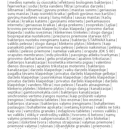
|
medinis namelis su ciuozykla
|
efektyvio biologinės bakterijos
|
fejerverkai
|
sodui
|
brita vandens filtrai
|
privatus darzelis
|
šiltnamiai
|
siltnamiai
|
gyvunu prekes
|
maistas sunims
|
geriausias
sunu maistas
|
kaip issirinkti kraika
|
gelbsti gyvūnus nuo karščio
|
gyvūnų maudynės vasarą
|
šunų mityba
|
sausas maistas
|
kačių
kraikas
|
kraikas katėms
|
gyvūnams internetu
|
perkamiausios
internetu
|
geriausias kraikas
|
akcija prekems
|
zooprekės
|
Lęšiai
|
kroviniu pervezimas klaipeda
|
tralas klaipeda
|
griovimo darbai
klaipeda
|
siukliu isvezimas
|
klinkerines trinkeles
|
stogo danga
|
biopreparatai nuotekoms
|
prieziuros priemone starwax 637
|
bakterijos nuoteku irenginiams kaina
|
bakteriju STARWAX kaina
|
valiklis pelesiui
|
stogo danga
|
klinkerio plytos
|
klinkeris
|
kaip
panaikinti pelesi
|
priemone nuo pelesio
|
pelesio naikinimas
|
pelėsių
valiklis
|
pelesio priemone
|
nameliai vaikams
|
orapute JDK S 60
|
oraputes membranos
|
indu ploviklis
|
pavojingu atlieku tvarkymas
|
griovimo darbai kaina
|
geliu pristatymas
|
apatinis trikotazas
|
bakterijos kanalizacijai
|
kosmetika internetu pigiau
|
valentino
dienos dovanos
|
apatinis trikotazas moterims
|
bakterijos
kanalizacijai
|
darzelis klaipedoje
|
vaiku darzelis klaipedoje
|
pagalba tėvams klaipėdoje
|
privatus darželis klaipėdoje gelbėja
|
darželis klaipėdoje
|
pasirinkimas klaipėdoje
|
darželis klaipėdoje
|
privatus darželis klaipėdoje
|
privatus darželis klaipėdoje
|
darželis
klaipėdoje
|
vandens filtrai
|
nuo pelesio
|
fasado atnaujinimas
|
klinkerio plyteles
|
klinkerio plytos
|
stogo danga
|
kanalizacijai
|
septikui
|
gamtosmokykla.com
|
bakterijos kanalizacijai
|
sinchroninio vertimo įrangos nuoma
|
kaip prižiūrėti valymo
įrenginius
|
indaploviu tabletes
|
bio enzimai
|
bio enzimai
|
bakterijos starwax
|
bakterijos valymo įrenginiams
|
buhalterines
paslaugos
|
buhalterine apskaita
|
svetainių kūrimas
|
valiklis ne toks
kaip visi
|
vamzdziu granules
|
indaploviu tabletes
|
vonios valiklis
|
wc valiklis
|
stiklų ir veidrodžių valiklis
|
tvoroms iš betono
|
namų
valymo priemonės
|
uabpersonalas.lt
|
cerpes
|
arko blokeliai
|
cerpes
|
išskirtinė tvora
|
idomus straipsniai
|
valymas priemone
|
priemonė valymui
|
rulonais
|
išbandykite granules
|
priemonės
|