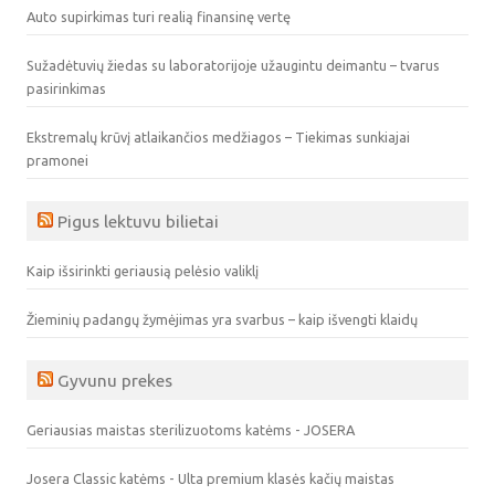
Auto supirkimas turi realią finansinę vertę
Sužadėtuvių žiedas su laboratorijoje užaugintu deimantu – tvarus
pasirinkimas
Ekstremalų krūvį atlaikančios medžiagos – Tiekimas sunkiajai
pramonei
Pigus lektuvu bilietai
Kaip išsirinkti geriausią pelėsio valiklį
Žieminių padangų žymėjimas yra svarbus – kaip išvengti klaidų
Gyvunu prekes
Geriausias maistas sterilizuotoms katėms - JOSERA
Josera Classic katėms - Ulta premium klasės kačių maistas