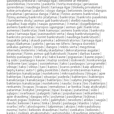
gaudyklių priežiūrai
|
tarnauja ilgai
|
betoninė ar medinė
|
pasirinkimas
|
tvoroms
|
paskirtis
|
tvirta investicija
|
geriausias
sprendimas
|
naudinga žinoti
|
tarnauja ilgai
|
blokelių privalumai
|
kokie privalumai
|
patirtis
|
stogo danga
|
betoninės čerpės
|
dangos
privalumai
|
geriausia danga
|
faktai
|
fizinio asmens bankrotas
|
fizinių asmenų bankroto įstatymas
|
bankrotas
|
bankroto pasekmės
|
turintiems skolų
|
asmuo gali bankrutuoti
|
skelbti naudinga
|
pagalba
|
kaip elgtis
|
naujas gyvenimas
|
3 metai
|
išsigelbėjimas
|
asmens bankrotas
|
europos sąjungoje
|
asmuo gali
|
bankrotas
asmeniui
|
bankrotas
|
kiek kainuoja
|
asmens bankrotas
|
bankroto
kaina
|
tarnauja ilgai
|
pasinaudoti verta
|
daug bankrutuojančių
|
bankroto procesas
|
norint bankrutuoti
|
naudinga bankrutuoti
|
taupykite laiką
|
skaudi pamoka
|
administratorius
|
tarnauja ilgai
|
pigus išlaikymas
|
patirtis
|
geriau nei šiferis
|
lengva išsirinkti
|
unikalus gaminys
|
čerpės
|
dangos
|
rinktis verta
|
megztiniai
internetu moterims
|
riebalų skaidymui
|
dekoratyviniai augalai
|
straipsniai
|
fizinis asmuo gali bakrutuoti
|
kaune
|
darbas kaune
|
keitėsi paslaugos
|
toks yra
|
taksi kaune
|
pigiausias
|
kaune pigus
|
ką siūlo
|
paslaugos kaune
|
mažoji sostinė
|
išsikviesti
|
konkurencija
|
ieškome taxi
|
pigus
|
susisiekimas
|
taksi
|
paslaugos
|
programėlė
|
vilniuje
|
taksi
|
vilnius
|
taxi
|
kainos
|
švaros prekės
|
kaip atkimsti
|
laiptų kaina
|
auto1
|
gėlių puokštės
|
dantu protezavimas kaina
|
bakterijos kanalizacijai
|
nuotekoms
|
mikroautobusu
|
blogas
|
apie
bakterijas
|
kanalizacijai
|
situacija
|
padeda
|
bakterijos
|
bakterijos
kanalizacijai
|
kanalizacijai
|
bakterijos
|
bio
|
valymo įrenginiams
|
bakterijos kanalizacijai
|
nuotekoms
|
nauda
|
švara
|
bio
|
bakterijos
|
renkamės
|
kvapas
|
kvapas
|
nemalonus
|
ar kenkia
|
kaip atsikratyti
|
patarimai
|
kokybė
|
įrenginiai
|
tipai
|
kvapas
|
patarimai
|
siūlo
|
sąlygos
|
svarbiausi
|
palyginti
|
laikas
|
populiariausi
|
ieškantiems
|
apie draudimą
|
daugiau info
|
požymiai
|
pasiūlymai
|
būtinas
|
drausti pigiau
|
būtinas
|
info
|
galimybės
|
nesidomi
|
atšilus
|
saugūs
|
nauda
|
kelionei
|
kaina
|
tinka
|
žinutė
|
paslauga
|
klaidos
|
ryšys
|
svarbu
|
info
|
atostogoms
|
talpinimas
|
akcijos
|
mikroautobusu
nuoma
|
turto
|
kelionės draudimas
|
turto
|
sveikatos
|
kelionės
|
kasko
|
civilinės atsakomybės
|
automobilio
|
draudimas internetu
|