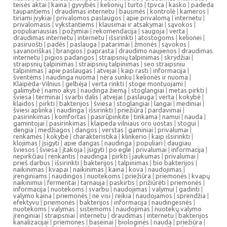
teisės aktai
|
kaina
|
gyvybės
|
kelionių
|
turto
|
tpvca
|
kasko
|
padeda
taupantiems
|
draudimas internetu
|
bausmės
|
kontrolė
|
kameros
|
tiriami įvykiai
|
privalomos paslaugos
|
apie privalomą
|
internetu
|
privalomasis
|
vykstantiems
|
klausimai ir atsakymai
|
sąvokos
|
populiariausias
|
požymiai
|
rekomendacija
|
saugoja
|
verta
|
draudimas internetu
|
internetu
|
išsirinkti
|
atostogoms
|
kelionei
|
pasiruošti
|
padės
|
paslauga
|
patarimai
|
žmonės
|
sąvokos
|
savanoriškas
|
brangios
|
paprasta
|
draudimo naujienos
|
draudimas
internetu
|
pigios padangos
|
straipsnių talpinimas
|
skrydžiai
|
straipsnių talpinimas
|
straipsnių talpinimas
|
seo straipsniu
talpinimas
|
apie paslaugas
|
atvejai
|
kaip rasti
|
informacija
|
šventėms
|
naudinga nuoma
|
nėra sunku
|
kelionės ir nuoma
|
Klaipėda-Vilnius
|
gelbėja
|
verta rinkti
|
stoge montuojami
|
galimybė
|
namo akys
|
naudinga žiemą
|
stoglangiai
|
metas pirkti
|
šviesa
|
terminai
|
svarbi dalis
|
atvejai
|
paslauga
|
verta
|
kokybė
|
klaidos
|
pirkti
|
bakterijos
|
šviesa
|
stoglangiai
|
langai
|
mediniai
|
šviesi aplinka
|
naudinga
|
išsirinkti
|
priežiūra
|
pardavimai
|
pasirinkimas
|
komfortas
|
pasirūpinkite
|
tinkama
|
namui
|
nauda
|
gamintojai
|
pasirinkimas
|
klaipeda vilniaus oro uostas
|
stogui
|
dengia
|
medžiagos
|
dangos
|
verstas
|
gaminiai
|
privalumai
|
renkamės
|
kokybė
|
charakteristika
|
klinkerio
|
kaip išsirinkti
|
klojimas
|
įsigyti
|
apie dangas
|
naudinga
|
populiari
|
daugiau
šviesos
|
šviesa
|
įtakoja
|
įsigyti
|
po egle
|
privalumai
|
informacija
|
nepirkčiau
|
renkantis
|
naudinga
|
pirkti
|
jaukumas
|
privalumai
|
prieš darbus
|
išsirinkti
|
bakterijos
|
talpinimas
|
bio bakterijos
|
naikinimas
|
kvapai
|
naikinimas
|
kaina
|
kova
|
naudojimas
|
įrenginiams
|
naudingos
|
nuotekoms
|
priežiūra
|
priemonės
|
kvapų
naikinimui
|
fermentai
|
tarnauja
|
paskirtis
|
prižiūrėti
|
priemonės
|
informacija
|
nuotekoms
|
svarbu
|
naudojimas
|
valymui
|
gadinti
|
valymo kaina
|
priemonės
|
ne visi
|
reikia
|
naudojamos
|
sprendžia
|
efektyvu
|
priemonės
|
bakterijos
|
informacija
|
naudingesnės
|
nuotekoms
|
valymas
|
sistemoms
|
naudojimas
|
nuotekų valymo
įrenginiai
|
straipsniai
|
internetu
|
draudimas
|
internetu
|
bakterijos
kanalizacijai
|
priemones
|
baseinai
|
biologinės
|
nauda
|
priežiūra
|