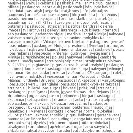
naujovės
|
įvairu
|
skelbimai
|
pasikalbėjimai
|
anime club
|
garsus
|
bilietai
|
paslaugos
|
nepraleisk
|
pasidomėk
|
info
|
prie kavos
|
skaitiniai
|
paskaityk
|
negeda
|
statyboms
|
info
|
aktualijos
|
naujienos
|
pranešimai
|
paskaitymui
|
blog out
|
ura
|
info
|
žinios
|
pasidomėjimui
|
lankytojams
|
forumas
|
skelbimai
|
pastebėjimai
|
pasiūlymai
|
33
|
78
|
72
|
rar
|
tavo siena
|
mutop
|
optimizacija
|
patarimai
|
paslaugos
|
straipsniai
|
patirtis
|
bendras
|
galerija
|
images
|
tv
|
archyvas
|
gallery
|
internetu
|
keltu bilietai internetu
|
seo paslaugos
|
padangos pigiau
|
mediniai langai Vilniuje
|
nakvynė
|
vairavimo mokyklos Klaipėdoje
|
vairavimo mokyklos Kaune
|
vairavimo mokyklos Vilniuje
|
lektuvu bilietai
|
atostogoms
|
geresnė
|
pasirinkimas
|
paslaugos
|
Nidoje
|
privalumai
|
Šventoji
|
pramogos
|
viešbučiai
|
nakvynei
|
kainos
|
nuoma
|
skirtumas
|
sostinėje
|
poilsis
|
pasirinkimas
|
viešbučiai
|
kriterijai
|
gudrybės
|
svečių namai
|
Vilniuje
|
Druskininkuose
|
poilsiui
|
nakvynei
|
Vilniuje
|
kambarių
nuoma
|
svečių namai
|
straipsnių talpinimas
|
straipsniu talpinimas
|
3
|
2
|
Vilniuje
|
pigiausias
|
pigus lektuvu bilietai
|
realybė
|
paslaugos
|
nuoma
|
Juodkrantė
|
paslaugos
|
optimizacija
|
nakvynei
|
Vilniuje
|
siuntiniai
|
Nidoje
|
sodai
|
briketai
|
viešbučiai
|
CE kategorija
|
roletai
|
vairavimo mokyklos
|
viešbučiai
|
langai
|
Portugalija
|
Oslas
|
Milanas
|
undinėlė
|
Briuselis
|
paslaugos
|
A kategorija
|
vairuotojams
|
paslaugos verslui
|
įrenginiai
|
paslaugos
|
nekokybiškas tekstas
|
straipsniai
|
bilietai
|
paslaugos
|
briketai
|
priežiūrai
|
straipsniai
|
paslaugos
|
pasiūlymas
|
darbų įgyvendinimas
|
draudėjams
|
žala
|
draudimas
|
pigiausias
|
kasko
|
kelionėms
|
blogai
|
paslaugos
|
skelbimai
|
keliaujantiems
|
draudimas
|
auto
|
straipsnių talpinimas
|
seo paslaugos
|
nakvyne
|
ekipazai
|
pervezimo
|
paslaugos
|
prabangu
|
buksvarus.lt
|
straipsniai
|
bakterijos
|
naudojimas
|
kanalizacijai
|
valymas
|
kontaktai
|
drėgmės norma
|
blokeliai
|
klijuoti pačiam
|
akmens ar stiklo
|
pigus išlaikymas
|
geresnė vata
|
namuose
|
ar žinote kad
|
nenaudinga
|
danga internetu
|
perkant
|
perkant vatą
|
plytelės
|
rekomenduojami
|
mitai ir blokeliai
|
atsakymai
|
sprendimai
|
apželdintas stogas
|
arko savybės
|
silikatiniai
|
silikato savybės
|
fasadui
|
vata statyboms
|
žaliuojantis