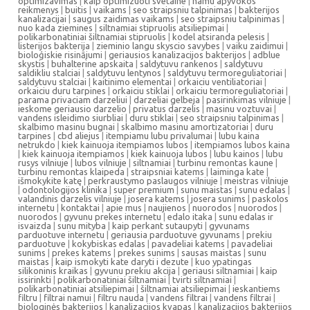
optimizavimas
|
kaip optimizuoti svetaine
|
namu apyvokos
reikmenys
|
buitis
|
vaikams
|
seo straipsniu talpinimas
|
bakterijos
kanalizacijai
|
saugus zaidimas vaikams
|
seo straipsniu talpinimas
|
nuo kada ziemines
|
siltnamiai stipruolis atsiliepimai
|
polikarbonatiniai šiltnamiai stipruolis
|
kodel atsiranda pelesis
|
listerijos bakterija
|
zieminio langu skyscio savybes
|
vaiku zaidimui
|
bioloģiskie risinājumi
|
geriausios kanalizacijos bakterijos
|
adblue
skystis
|
buhalterine apskaita
|
saldytuvu rankenos
|
saldytuvu
saldikliu stalciai
|
saldytuvu lentynos
|
saldytuvu termoreguliatoriai
|
saldytuvu stalciai
|
kaitinimo elementai
|
orkaiciu ventiliatoriai
|
orkaiciu duru tarpines
|
orkaiciu stiklai
|
orkaiciu termoreguliatoriai
|
parama privaciam darzeliui
|
darzeliai gelbeja
|
pasirinkimas vilniuje
|
ieskome geriausio darzelio
|
privatus darzelis
|
masinu voztuvai
|
vandens isleidimo siurbliai
|
duru stiklai
|
seo straipsniu talpinimas
|
skalbimo masinu bugnai
|
skalbimo masinu amortizatoriai
|
duru
tarpines
|
cbd aliejus
|
itempiamu lubu privalumai
|
lubu kaina
netrukdo
|
kiek kainuoja itempiamos lubos
|
itempiamos lubos kaina
|
kiek kainuoja itempiamos
|
kiek kainuoja lubos
|
lubu kainos
|
lubu
rusys vilniuje
|
lubos vilniuje
|
siltnamiai
|
turbinu remontas kaune
|
turbinu remontas klaipeda
|
straipsniai katems
|
laiminga kate
|
išmokykite katę
|
perkraustymo paslaugos vilniuje
|
meistras vilniuje
|
odontologijos klinika
|
super premium
|
sunu maistas
|
sunu edalas
|
valandinis darzelis vilniuje
|
josera katems
|
josera sunims
|
paskolos
internetu
|
kontaktai
|
apie mus
|
naujienos
|
nuorodos
|
nuorodos
|
nuorodos
|
gyvunu prekes internetu
|
edalo itaka
|
sunu edalas ir
isvaizda
|
sunu mityba
|
kaip perkant sutaupyti
|
gyvunams
parduotuve internetu
|
geriausia parduotuve gyvunams
|
prekiu
parduotuve
|
kokybiskas edalas
|
pavadeliai katems
|
pavadeliai
sunims
|
prekes katems
|
prekes sunims
|
sausas maistas
|
sunu
maistas
|
kaip ismokyti kate daryti i dezute
|
kuo ypatingas
silikoninis kraikas
|
gyvunu prekiu akcija
|
geriausi siltnamiai
|
kaip
issirinkti
|
polikarbonatiniai šiltnamiai
|
tvirti siltnamiai
|
polikarbonatiniai atsiliepimai
|
šiltnamiai atsiliepimai
|
ieskantiems
filtru
|
filtrai namui
|
filtru nauda
|
vandens filtrai
|
vandens filtrai
|
biologinės bakterijos
|
kanalizacijos kvapas
|
kanalizacijos bakterijos