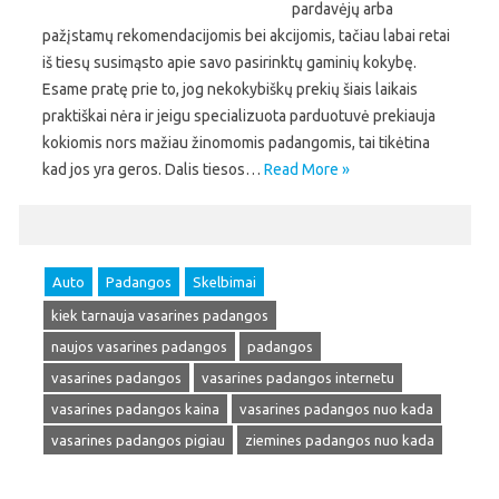
pardavėjų arba
pažįstamų rekomendacijomis bei akcijomis, tačiau labai retai
iš tiesų susimąsto apie savo pasirinktų gaminių kokybę.
Esame pratę prie to, jog nekokybiškų prekių šiais laikais
praktiškai nėra ir jeigu specializuota parduotuvė prekiauja
kokiomis nors mažiau žinomomis padangomis, tai tikėtina
kad jos yra geros. Dalis tiesos…
Read More »
Auto
Padangos
Skelbimai
kiek tarnauja vasarines padangos
naujos vasarines padangos
padangos
vasarines padangos
vasarines padangos internetu
vasarines padangos kaina
vasarines padangos nuo kada
vasarines padangos pigiau
ziemines padangos nuo kada