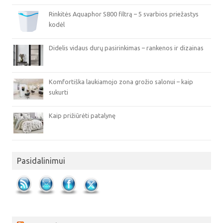
Rinkitės Aquaphor S800 filtrą – 5 svarbios priežastys
kodėl
Didelis vidaus durų pasirinkimas – rankenos ir dizainas
Komfortiška laukiamojo zona grožio salonui – kaip
sukurti
Kaip prižiūrėti patalynę
Pasidalinimui