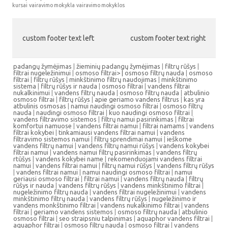
kursai
vairavimo mokykla
vairavimo mokyklos
custom footer text left
custom footer text right
padangų žymėjimas
|
žieminių padangų žymėjimas
|
filtrų rūšys
|
filtrai nugeležinimui
|
osmoso filtrai> |
osmoso filtrų nauda
|
osmoso
filtrai
|
filtrų rūšys
|
minkštinimo filtrų naudojimas
|
minkštinimo
sistema
|
filtrų rūšys ir nauda
|
osmoso filtrai
|
vandens filtrai
nukalkinimui
|
vandens filtrų nauda
|
osmoso filtrų nauda
|
atbulinio
osmoso filtrai
|
filtrų rūšys
|
apie geriamo vandens filtrus
|
kas yra
atbulinis osmosas
|
namui naudingi osmoso filtrai
|
osmoso filtrų
nauda
|
naudingi osmoso filtrai
|
kuo naudingi osmoso filtrai
|
vandens filtravimo sistemos
|
filtrų namui pasirinkimas
|
filtrai
komfortui namuose
|
vandens filtrai namui
|
filtrai namams
|
vandens
filtrai kokybei
|
tinkamiausi vandens filtrai namui
|
vandens
filtravimo sistemos namui
|
filtrų sprendimai namui
|
ieškome
vandens filtrų namui
|
vandens filtrų namui rūšys
|
vandens kokybei
filtrai namui
|
vandens namui filtrų pasirinkimas
|
vandens filtrų
rtūšys
|
vandens kokybei name
|
rekomenduojami vandens filtrai
namui
|
vandens filtrai namui
|
filtrų namui rūšys
|
vandens filtrų rūšys
|
vandens filtrai namui
|
namui naudingi osmoso filtrai
|
namui
geriausi osmoso filtrai
|
filtrai namui
|
vandens filtrų nauda
|
filtrų
rūšys ir nauda
|
vandens filtrų rūšys
|
vandens minkštinimo filtrai
|
nugeležinimo filtrų nauda
|
vandens filtrai nugeležinimui
|
vandens
minkštinimo filtrų nauda
|
vandens filtrų rūšys
|
nugeležinimo ir
vandens monkštinimo filtrai
|
vandens nukalkinimo filtrai
|
vandens
filtrai
|
geriamo vandens sistemos
|
osmoso filtrų nauda
|
atbulinio
osmoso filtrai
|
seo straipsniu talpinimas
|
aquaphor vandens filtrai
|
aquaphor filtrai
|
osmoso filtrų nauda
|
osmoso filtrai
|
vandens