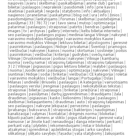
naujovės
|
įvairu
|
skelbimai
|
pasikalbėjimai
|
anime club
|
garsus
|
bilietai
|
paslaugos
|
nepraleisk
|
pasidomėk
|
info
|
prie kavos
|
skaitiniai
|
paskaityk
|
negeda
|
statyboms
|
info
|
aktualijos
|
naujienos
|
pranešimai
|
paskaitymui
|
blog out
|
ura
|
info
|
žinios
|
pasidomėjimui
|
lankytojams
|
forumas
|
skelbimai
|
pastebėjimai
|
pasiūlymai
|
33
|
78
|
72
|
rar
|
tavo siena
|
mutop
|
optimizacija
|
patarimai
|
paslaugos
|
straipsniai
|
patirtis
|
bendras
|
galerija
|
images
|
tv
|
archyvas
|
gallery
|
internetu
|
keltu bilietai internetu
|
seo paslaugos
|
padangos pigiau
|
mediniai langai Vilniuje
|
nakvynė
|
vairavimo mokyklos Klaipėdoje
|
vairavimo mokyklos Kaune
|
vairavimo mokyklos Vilniuje
|
lektuvu bilietai
|
atostogoms
|
geresnė
|
pasirinkimas
|
paslaugos
|
Nidoje
|
privalumai
|
Šventoji
|
pramogos
|
viešbučiai
|
nakvynei
|
kainos
|
nuoma
|
skirtumas
|
sostinėje
|
poilsis
|
pasirinkimas
|
viešbučiai
|
kriterijai
|
gudrybės
|
svečių namai
|
Vilniuje
|
Druskininkuose
|
poilsiui
|
nakvynei
|
Vilniuje
|
kambarių
nuoma
|
svečių namai
|
straipsnių talpinimas
|
straipsniu talpinimas
|
3
|
2
|
Vilniuje
|
pigiausias
|
pigus lektuvu bilietai
|
realybė
|
paslaugos
|
nuoma
|
Juodkrantė
|
paslaugos
|
optimizacija
|
nakvynei
|
Vilniuje
|
siuntiniai
|
Nidoje
|
sodai
|
briketai
|
viešbučiai
|
CE kategorija
|
roletai
|
vairavimo mokyklos
|
viešbučiai
|
langai
|
Portugalija
|
Oslas
|
Milanas
|
undinėlė
|
Briuselis
|
paslaugos
|
A kategorija
|
vairuotojams
|
paslaugos verslui
|
įrenginiai
|
paslaugos
|
nekokybiškas tekstas
|
straipsniai
|
bilietai
|
paslaugos
|
briketai
|
priežiūrai
|
straipsniai
|
paslaugos
|
pasiūlymas
|
darbų įgyvendinimas
|
draudėjams
|
žala
|
draudimas
|
pigiausias
|
kasko
|
kelionėms
|
blogai
|
paslaugos
|
skelbimai
|
keliaujantiems
|
draudimas
|
auto
|
straipsnių talpinimas
|
seo paslaugos
|
nakvyne
|
ekipazai
|
pervezimo
|
paslaugos
|
prabangu
|
buksvarus.lt
|
straipsniai
|
bakterijos
|
naudojimas
|
kanalizacijai
|
valymas
|
kontaktai
|
drėgmės norma
|
blokeliai
|
klijuoti pačiam
|
akmens ar stiklo
|
pigus išlaikymas
|
geresnė vata
|
namuose
|
ar žinote kad
|
nenaudinga
|
danga internetu
|
perkant
|
perkant vatą
|
plytelės
|
rekomenduojami
|
mitai ir blokeliai
|
atsakymai
|
sprendimai
|
apželdintas stogas
|
arko savybės
|
silikatiniai
|
silikato savybės
|
fasadui
|
vata statyboms
|
žaliuojantis