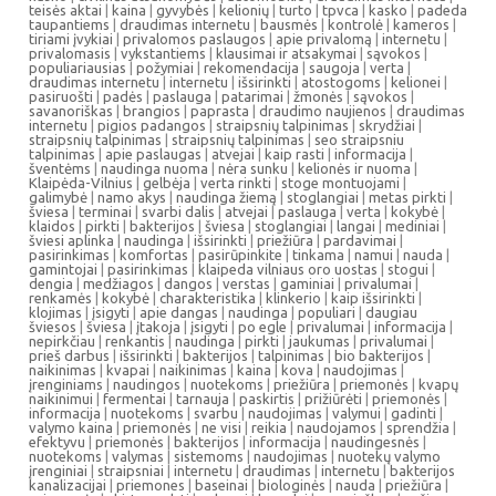
teisės aktai
|
kaina
|
gyvybės
|
kelionių
|
turto
|
tpvca
|
kasko
|
padeda
taupantiems
|
draudimas internetu
|
bausmės
|
kontrolė
|
kameros
|
tiriami įvykiai
|
privalomos paslaugos
|
apie privalomą
|
internetu
|
privalomasis
|
vykstantiems
|
klausimai ir atsakymai
|
sąvokos
|
populiariausias
|
požymiai
|
rekomendacija
|
saugoja
|
verta
|
draudimas internetu
|
internetu
|
išsirinkti
|
atostogoms
|
kelionei
|
pasiruošti
|
padės
|
paslauga
|
patarimai
|
žmonės
|
sąvokos
|
savanoriškas
|
brangios
|
paprasta
|
draudimo naujienos
|
draudimas
internetu
|
pigios padangos
|
straipsnių talpinimas
|
skrydžiai
|
straipsnių talpinimas
|
straipsnių talpinimas
|
seo straipsniu
talpinimas
|
apie paslaugas
|
atvejai
|
kaip rasti
|
informacija
|
šventėms
|
naudinga nuoma
|
nėra sunku
|
kelionės ir nuoma
|
Klaipėda-Vilnius
|
gelbėja
|
verta rinkti
|
stoge montuojami
|
galimybė
|
namo akys
|
naudinga žiemą
|
stoglangiai
|
metas pirkti
|
šviesa
|
terminai
|
svarbi dalis
|
atvejai
|
paslauga
|
verta
|
kokybė
|
klaidos
|
pirkti
|
bakterijos
|
šviesa
|
stoglangiai
|
langai
|
mediniai
|
šviesi aplinka
|
naudinga
|
išsirinkti
|
priežiūra
|
pardavimai
|
pasirinkimas
|
komfortas
|
pasirūpinkite
|
tinkama
|
namui
|
nauda
|
gamintojai
|
pasirinkimas
|
klaipeda vilniaus oro uostas
|
stogui
|
dengia
|
medžiagos
|
dangos
|
verstas
|
gaminiai
|
privalumai
|
renkamės
|
kokybė
|
charakteristika
|
klinkerio
|
kaip išsirinkti
|
klojimas
|
įsigyti
|
apie dangas
|
naudinga
|
populiari
|
daugiau
šviesos
|
šviesa
|
įtakoja
|
įsigyti
|
po egle
|
privalumai
|
informacija
|
nepirkčiau
|
renkantis
|
naudinga
|
pirkti
|
jaukumas
|
privalumai
|
prieš darbus
|
išsirinkti
|
bakterijos
|
talpinimas
|
bio bakterijos
|
naikinimas
|
kvapai
|
naikinimas
|
kaina
|
kova
|
naudojimas
|
įrenginiams
|
naudingos
|
nuotekoms
|
priežiūra
|
priemonės
|
kvapų
naikinimui
|
fermentai
|
tarnauja
|
paskirtis
|
prižiūrėti
|
priemonės
|
informacija
|
nuotekoms
|
svarbu
|
naudojimas
|
valymui
|
gadinti
|
valymo kaina
|
priemonės
|
ne visi
|
reikia
|
naudojamos
|
sprendžia
|
efektyvu
|
priemonės
|
bakterijos
|
informacija
|
naudingesnės
|
nuotekoms
|
valymas
|
sistemoms
|
naudojimas
|
nuotekų valymo
įrenginiai
|
straipsniai
|
internetu
|
draudimas
|
internetu
|
bakterijos
kanalizacijai
|
priemones
|
baseinai
|
biologinės
|
nauda
|
priežiūra
|