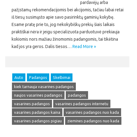
pardavėjų arba
pažįstamų rekomendacijomis bei akcijomis, tačiau labai retai
iš tiesų susimąsto apie savo pasirinktų gaminių kokybę.
Esame pratę prie to, jog nekokybiškų prekių šiais laikais
praktiškai nėra ir jeigu specializuota parduotuvė prekiauja
kokiomis nors mažiau žinomomis padangomis, tai tikėtina
kad jos yra geros. Dalis tiesos…
Read More »
Auto
Padangos
Skelbimai
kiek tarnauja vasarines padangos
naujos vasarines padangos
padangos
vasarines padangos
vasarines padangos internetu
vasarines padangos kaina
vasarines padangos nuo kada
vasarines padangos pigiau
ziemines padangos nuo kada