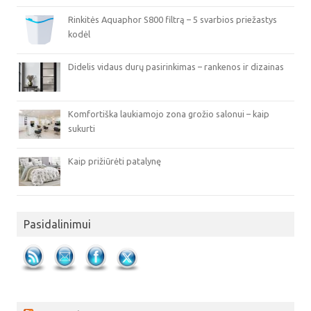
Rinkitės Aquaphor S800 filtrą – 5 svarbios priežastys
kodėl
Didelis vidaus durų pasirinkimas – rankenos ir dizainas
Komfortiška laukiamojo zona grožio salonui – kaip
sukurti
Kaip prižiūrėti patalynę
Pasidalinimui