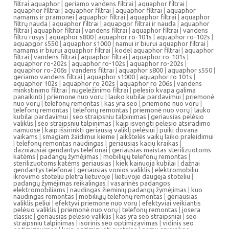
filtrai aquaphor
|
geriamo vandens filtrai
|
aquaphor filtrai
|
aquaphor filtrai
|
aquaphor filtrai
|
aquaphor filtrai
|
aquaphor
namams ir pramonei
|
aquaphor filtrai
|
aquaphor filtrai
|
aquaphor
filtrų nauda
|
aquaphor filtrai
|
aquapgor filtrai ir nauda
|
aquaphor
filtrai
|
aquaphor filtrai
|
vandens filtrai
|
aquaphor filtrai
|
vandens
filtru rusys
|
aquaphor s800
|
aquaphor ro-101s
|
aquaphor ro-102s
|
aquapgor s550
|
aquaphor s1000
|
namui ir biurui aquaphor filtrai
|
namams ir biurui aquaphor filtrai
|
kodel aquaphor filtrai
|
aquaphor
filtrai
|
vandens filtrai
|
aquaphor filtrai
|
aquaphor ro-101s
|
aquaphor ro-202s
|
aquaphor ro-102s
|
aquaphor ro-202s
|
aquaphor ro-206s
|
vandens filtrai
|
aquaphor s800
|
aquaphor s550
|
geriamo vandens filtrai
|
aquaphor s1000
|
aquaphor ro 101s
|
aquaphor 102s
|
aquaphor ro 202s
|
aquaphor ro 206s
|
vandens
minkstinimo filtrai
|
nugeležinimo filtrai
|
pelesio kvapa galima
panaikinti
|
priemone nuo voru
|
lauko kubilai pardavimui
|
priemonė
nuo vorų
|
telefonų remontas
|
kas yra seo
|
priemone nuo voru
|
telefonų remontas
|
telefonų remontas
|
priemonė nuo vorų
|
lauko
kubilai pardavimui
|
seo straipsniu talpinimas
|
geriausias pelėsio
valiklis
|
seo straipsniu talpinimas
|
kaip isvengti pelesio atsiradimo
namuose
|
kaip išsirinkti geriausią valiklį pelėsiui
|
puiki dovana
vaikams
|
smagiam žaidimui kieme
|
aikštelės vaikų laiko praleidimui
|
telefonų remontas naudingas
|
geriausias kaciu kraikas
|
dazniausiai gendantys telefonai
|
geriausias maistas sterilizuotoms
katėms
|
padangų žymėjimas
|
mobiliųjų telefonų remontas
|
sterilizuotoms katėms geriausias
|
kiek kainuoja kubilai
|
dažnai
gendantys telefonai
|
geriausias vonios valiklis
|
elektromobiliu
ikrovimo stoteliu pletra lietuvoje
|
lietuvoje daugeja stoteliu
|
padangų žymėjimas reikalingas
|
vasarinės padangos
elektromobiliams
|
naudingas žieminių padangų žymėjimas
|
kuo
naudingas remontas
|
mobiliųjų telefonų remontas
|
geriausias
valiklis peliui
|
efektyvi priemone nuo voru
|
efektyviai veikiantis
pelėsio valiklis
|
priemonė nuo vorų
|
telefonų remontas
|
josera
classic
|
geriausias pelesio valiklis
|
kas yra seo straipsniai
|
seo
straipsniu talpinimas
|
isorinis seo optimizavimas
|
vidinis seo