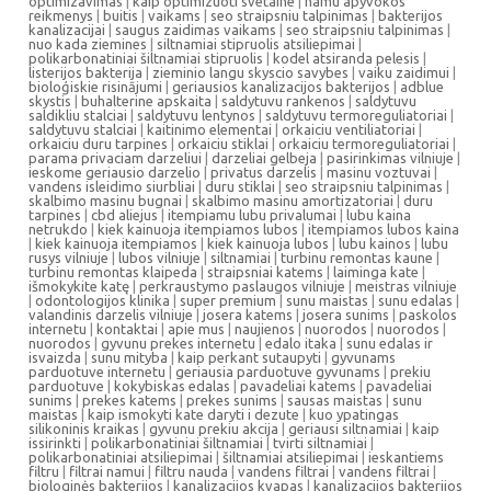
optimizavimas
|
kaip optimizuoti svetaine
|
namu apyvokos
reikmenys
|
buitis
|
vaikams
|
seo straipsniu talpinimas
|
bakterijos
kanalizacijai
|
saugus zaidimas vaikams
|
seo straipsniu talpinimas
|
nuo kada ziemines
|
siltnamiai stipruolis atsiliepimai
|
polikarbonatiniai šiltnamiai stipruolis
|
kodel atsiranda pelesis
|
listerijos bakterija
|
zieminio langu skyscio savybes
|
vaiku zaidimui
|
bioloģiskie risinājumi
|
geriausios kanalizacijos bakterijos
|
adblue
skystis
|
buhalterine apskaita
|
saldytuvu rankenos
|
saldytuvu
saldikliu stalciai
|
saldytuvu lentynos
|
saldytuvu termoreguliatoriai
|
saldytuvu stalciai
|
kaitinimo elementai
|
orkaiciu ventiliatoriai
|
orkaiciu duru tarpines
|
orkaiciu stiklai
|
orkaiciu termoreguliatoriai
|
parama privaciam darzeliui
|
darzeliai gelbeja
|
pasirinkimas vilniuje
|
ieskome geriausio darzelio
|
privatus darzelis
|
masinu voztuvai
|
vandens isleidimo siurbliai
|
duru stiklai
|
seo straipsniu talpinimas
|
skalbimo masinu bugnai
|
skalbimo masinu amortizatoriai
|
duru
tarpines
|
cbd aliejus
|
itempiamu lubu privalumai
|
lubu kaina
netrukdo
|
kiek kainuoja itempiamos lubos
|
itempiamos lubos kaina
|
kiek kainuoja itempiamos
|
kiek kainuoja lubos
|
lubu kainos
|
lubu
rusys vilniuje
|
lubos vilniuje
|
siltnamiai
|
turbinu remontas kaune
|
turbinu remontas klaipeda
|
straipsniai katems
|
laiminga kate
|
išmokykite katę
|
perkraustymo paslaugos vilniuje
|
meistras vilniuje
|
odontologijos klinika
|
super premium
|
sunu maistas
|
sunu edalas
|
valandinis darzelis vilniuje
|
josera katems
|
josera sunims
|
paskolos
internetu
|
kontaktai
|
apie mus
|
naujienos
|
nuorodos
|
nuorodos
|
nuorodos
|
gyvunu prekes internetu
|
edalo itaka
|
sunu edalas ir
isvaizda
|
sunu mityba
|
kaip perkant sutaupyti
|
gyvunams
parduotuve internetu
|
geriausia parduotuve gyvunams
|
prekiu
parduotuve
|
kokybiskas edalas
|
pavadeliai katems
|
pavadeliai
sunims
|
prekes katems
|
prekes sunims
|
sausas maistas
|
sunu
maistas
|
kaip ismokyti kate daryti i dezute
|
kuo ypatingas
silikoninis kraikas
|
gyvunu prekiu akcija
|
geriausi siltnamiai
|
kaip
issirinkti
|
polikarbonatiniai šiltnamiai
|
tvirti siltnamiai
|
polikarbonatiniai atsiliepimai
|
šiltnamiai atsiliepimai
|
ieskantiems
filtru
|
filtrai namui
|
filtru nauda
|
vandens filtrai
|
vandens filtrai
|
biologinės bakterijos
|
kanalizacijos kvapas
|
kanalizacijos bakterijos