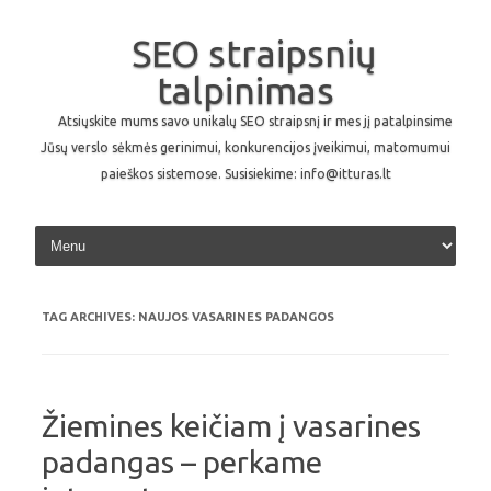
SEO straipsnių
talpinimas
Atsiųskite mums savo unikalų SEO straipsnį ir mes jį patalpinsime
Jūsų verslo sėkmės gerinimui, konkurencijos įveikimui, matomumui
paieškos sistemose. Susisiekime: info@itturas.lt
Skip to content
TAG ARCHIVES:
NAUJOS VASARINES PADANGOS
Žiemines keičiam į vasarines
padangas – perkame