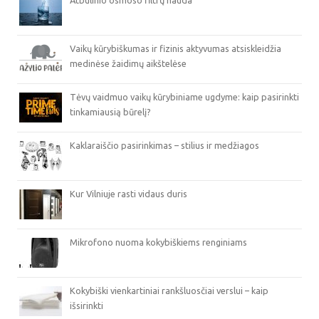
Atbulinio osmoso filtrų nauda
Vaikų kūrybiškumas ir fizinis aktyvumas atsiskleidžia
medinėse žaidimų aikštelėse
Tėvų vaidmuo vaikų kūrybiniame ugdyme: kaip pasirinkti
tinkamiausią būrelį?
Kaklaraiščio pasirinkimas – stilius ir medžiagos
Kur Vilniuje rasti vidaus duris
Mikrofono nuoma kokybiškiems renginiams
Kokybiški vienkartiniai rankšluosčiai verslui – kaip
išsirinkti