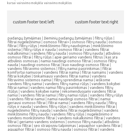
kursai
vairavimo mokykla
vairavimo mokyklos
custom footer text left
custom footer text right
padangų žymėjimas
|
žieminių padangų žymėjimas
|
filtrų rūšys
|
filtrai nugeležinimui
|
osmoso filtrai> |
osmoso filtrų nauda
|
osmoso
filtrai
|
filtrų rūšys
|
minkštinimo filtrų naudojimas
|
minkštinimo
sistema
|
filtrų rūšys ir nauda
|
osmoso filtrai
|
vandens filtrai
nukalkinimui
|
vandens filtrų nauda
|
osmoso filtrų nauda
|
atbulinio
osmoso filtrai
|
filtrų rūšys
|
apie geriamo vandens filtrus
|
kas yra
atbulinis osmosas
|
namui naudingi osmoso filtrai
|
osmoso filtrų
nauda
|
naudingi osmoso filtrai
|
kuo naudingi osmoso filtrai
|
vandens filtravimo sistemos
|
filtrų namui pasirinkimas
|
filtrai
komfortui namuose
|
vandens filtrai namui
|
filtrai namams
|
vandens
filtrai kokybei
|
tinkamiausi vandens filtrai namui
|
vandens
filtravimo sistemos namui
|
filtrų sprendimai namui
|
ieškome
vandens filtrų namui
|
vandens filtrų namui rūšys
|
vandens kokybei
filtrai namui
|
vandens namui filtrų pasirinkimas
|
vandens filtrų
rtūšys
|
vandens kokybei name
|
rekomenduojami vandens filtrai
namui
|
vandens filtrai namui
|
filtrų namui rūšys
|
vandens filtrų rūšys
|
vandens filtrai namui
|
namui naudingi osmoso filtrai
|
namui
geriausi osmoso filtrai
|
filtrai namui
|
vandens filtrų nauda
|
filtrų
rūšys ir nauda
|
vandens filtrų rūšys
|
vandens minkštinimo filtrai
|
nugeležinimo filtrų nauda
|
vandens filtrai nugeležinimui
|
vandens
minkštinimo filtrų nauda
|
vandens filtrų rūšys
|
nugeležinimo ir
vandens monkštinimo filtrai
|
vandens nukalkinimo filtrai
|
vandens
filtrai
|
geriamo vandens sistemos
|
osmoso filtrų nauda
|
atbulinio
osmoso filtrai
|
seo straipsniu talpinimas
|
aquaphor vandens filtrai
|
aquaphor filtrai
|
osmoso filtrų nauda
|
osmoso filtrai
|
vandens