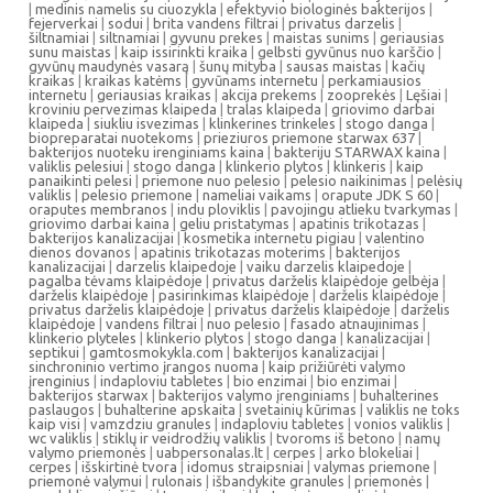
|
medinis namelis su ciuozykla
|
efektyvio biologinės bakterijos
|
fejerverkai
|
sodui
|
brita vandens filtrai
|
privatus darzelis
|
šiltnamiai
|
siltnamiai
|
gyvunu prekes
|
maistas sunims
|
geriausias
sunu maistas
|
kaip issirinkti kraika
|
gelbsti gyvūnus nuo karščio
|
gyvūnų maudynės vasarą
|
šunų mityba
|
sausas maistas
|
kačių
kraikas
|
kraikas katėms
|
gyvūnams internetu
|
perkamiausios
internetu
|
geriausias kraikas
|
akcija prekems
|
zooprekės
|
Lęšiai
|
kroviniu pervezimas klaipeda
|
tralas klaipeda
|
griovimo darbai
klaipeda
|
siukliu isvezimas
|
klinkerines trinkeles
|
stogo danga
|
biopreparatai nuotekoms
|
prieziuros priemone starwax 637
|
bakterijos nuoteku irenginiams kaina
|
bakteriju STARWAX kaina
|
valiklis pelesiui
|
stogo danga
|
klinkerio plytos
|
klinkeris
|
kaip
panaikinti pelesi
|
priemone nuo pelesio
|
pelesio naikinimas
|
pelėsių
valiklis
|
pelesio priemone
|
nameliai vaikams
|
orapute JDK S 60
|
oraputes membranos
|
indu ploviklis
|
pavojingu atlieku tvarkymas
|
griovimo darbai kaina
|
geliu pristatymas
|
apatinis trikotazas
|
bakterijos kanalizacijai
|
kosmetika internetu pigiau
|
valentino
dienos dovanos
|
apatinis trikotazas moterims
|
bakterijos
kanalizacijai
|
darzelis klaipedoje
|
vaiku darzelis klaipedoje
|
pagalba tėvams klaipėdoje
|
privatus darželis klaipėdoje gelbėja
|
darželis klaipėdoje
|
pasirinkimas klaipėdoje
|
darželis klaipėdoje
|
privatus darželis klaipėdoje
|
privatus darželis klaipėdoje
|
darželis
klaipėdoje
|
vandens filtrai
|
nuo pelesio
|
fasado atnaujinimas
|
klinkerio plyteles
|
klinkerio plytos
|
stogo danga
|
kanalizacijai
|
septikui
|
gamtosmokykla.com
|
bakterijos kanalizacijai
|
sinchroninio vertimo įrangos nuoma
|
kaip prižiūrėti valymo
įrenginius
|
indaploviu tabletes
|
bio enzimai
|
bio enzimai
|
bakterijos starwax
|
bakterijos valymo įrenginiams
|
buhalterines
paslaugos
|
buhalterine apskaita
|
svetainių kūrimas
|
valiklis ne toks
kaip visi
|
vamzdziu granules
|
indaploviu tabletes
|
vonios valiklis
|
wc valiklis
|
stiklų ir veidrodžių valiklis
|
tvoroms iš betono
|
namų
valymo priemonės
|
uabpersonalas.lt
|
cerpes
|
arko blokeliai
|
cerpes
|
išskirtinė tvora
|
idomus straipsniai
|
valymas priemone
|
priemonė valymui
|
rulonais
|
išbandykite granules
|
priemonės
|