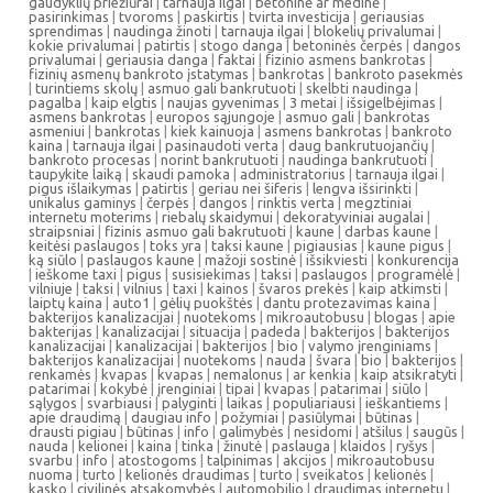
gaudyklių priežiūrai
|
tarnauja ilgai
|
betoninė ar medinė
|
pasirinkimas
|
tvoroms
|
paskirtis
|
tvirta investicija
|
geriausias
sprendimas
|
naudinga žinoti
|
tarnauja ilgai
|
blokelių privalumai
|
kokie privalumai
|
patirtis
|
stogo danga
|
betoninės čerpės
|
dangos
privalumai
|
geriausia danga
|
faktai
|
fizinio asmens bankrotas
|
fizinių asmenų bankroto įstatymas
|
bankrotas
|
bankroto pasekmės
|
turintiems skolų
|
asmuo gali bankrutuoti
|
skelbti naudinga
|
pagalba
|
kaip elgtis
|
naujas gyvenimas
|
3 metai
|
išsigelbėjimas
|
asmens bankrotas
|
europos sąjungoje
|
asmuo gali
|
bankrotas
asmeniui
|
bankrotas
|
kiek kainuoja
|
asmens bankrotas
|
bankroto
kaina
|
tarnauja ilgai
|
pasinaudoti verta
|
daug bankrutuojančių
|
bankroto procesas
|
norint bankrutuoti
|
naudinga bankrutuoti
|
taupykite laiką
|
skaudi pamoka
|
administratorius
|
tarnauja ilgai
|
pigus išlaikymas
|
patirtis
|
geriau nei šiferis
|
lengva išsirinkti
|
unikalus gaminys
|
čerpės
|
dangos
|
rinktis verta
|
megztiniai
internetu moterims
|
riebalų skaidymui
|
dekoratyviniai augalai
|
straipsniai
|
fizinis asmuo gali bakrutuoti
|
kaune
|
darbas kaune
|
keitėsi paslaugos
|
toks yra
|
taksi kaune
|
pigiausias
|
kaune pigus
|
ką siūlo
|
paslaugos kaune
|
mažoji sostinė
|
išsikviesti
|
konkurencija
|
ieškome taxi
|
pigus
|
susisiekimas
|
taksi
|
paslaugos
|
programėlė
|
vilniuje
|
taksi
|
vilnius
|
taxi
|
kainos
|
švaros prekės
|
kaip atkimsti
|
laiptų kaina
|
auto1
|
gėlių puokštės
|
dantu protezavimas kaina
|
bakterijos kanalizacijai
|
nuotekoms
|
mikroautobusu
|
blogas
|
apie
bakterijas
|
kanalizacijai
|
situacija
|
padeda
|
bakterijos
|
bakterijos
kanalizacijai
|
kanalizacijai
|
bakterijos
|
bio
|
valymo įrenginiams
|
bakterijos kanalizacijai
|
nuotekoms
|
nauda
|
švara
|
bio
|
bakterijos
|
renkamės
|
kvapas
|
kvapas
|
nemalonus
|
ar kenkia
|
kaip atsikratyti
|
patarimai
|
kokybė
|
įrenginiai
|
tipai
|
kvapas
|
patarimai
|
siūlo
|
sąlygos
|
svarbiausi
|
palyginti
|
laikas
|
populiariausi
|
ieškantiems
|
apie draudimą
|
daugiau info
|
požymiai
|
pasiūlymai
|
būtinas
|
drausti pigiau
|
būtinas
|
info
|
galimybės
|
nesidomi
|
atšilus
|
saugūs
|
nauda
|
kelionei
|
kaina
|
tinka
|
žinutė
|
paslauga
|
klaidos
|
ryšys
|
svarbu
|
info
|
atostogoms
|
talpinimas
|
akcijos
|
mikroautobusu
nuoma
|
turto
|
kelionės draudimas
|
turto
|
sveikatos
|
kelionės
|
kasko
|
civilinės atsakomybės
|
automobilio
|
draudimas internetu
|