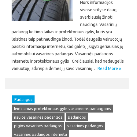
Nors informacijos
visose srityse daug,
svarbiausią žinoti
naudinga. Vasarinių
padangų keitimo laikas ir protektoriaus gylis, kuris yra
leistinas taip pat naudinga žinoti. Todėl daugelis vairuotojų
pasitiki informacija internetu, kad galėtų įsigyti geriausias jų
automobiliui vasarines padangas. Vasarinės padangos
internetu ir protektoriaus gylis Greičiausiai, kad nedaugelis
vairuotojų atkreipia dėmesį į savo vasarinių…
Read More »
Padangos
leidziamas protektoriaus gylis vasarinems padangoms
naujos vasarines padangos
padangos
pigios vasarines padangos
vasarines padangos
vasarines padangos internetu