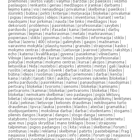
priemonės
|
skirtos valyti
|
valymui
|
barzdai
|
pc paieškos
|
vežimo
paslaugos
|
renkantis
|
geriau
|
medžiagos ir įrankiai
|
darbams
|
liejimo kaina
|
visi
|
nenaudinga
|
privalumai
|
skelbimai
|
paieškos
|
išsirinkti
|
būtina
|
pirkti
|
kriterijai
|
motyvacija
|
blokeliai
|
privalumai
|
pigiau
|
investicijos
|
idėjos
|
kainos
|
inventorius
|
kuriant
|
verta
|
naudojami
|
kur pirkimas
|
nauda
|
be tinko
|
medžiagos
|
kuo
dekoruoti
|
problemos
|
pasirinkimas
|
profesionalai
|
savybės
|
parduodu
|
pigiai
|
info
|
ifasadai
|
kaina
|
betonavimas
|
darbų
gerinimas
|
liejimas
|
markiravimas
|
metalo
|
markiravimas
|
popieriaus
|
stiklo
|
pjovimas
|
odos
|
medžio
|
informacija
|
stiklo
|
darbai
|
lazeriu
|
400
|
istorija
|
galimybės
|
gaujos
|
mažinamas
|
vairavimo mokykla
|
plaustų nuoma
|
granulės
|
straipsniai
|
kasko
|
mokymo centras
|
draudimas
|
Lietuvoje
|
įvairovė
|
įdomu
|
rakshtys
|
echo
|
kateriui
|
kvalifikacija
|
gyvena
|
pasiekimai
|
vilniečiams
|
Vilniuje
|
laivavedyba
|
kursai
|
teisės
|
puokstes
|
profesionalai
|
pokyčiai
|
mokymai
|
mokymo centras
|
kursai
|
akcijos
|
įmanoma
|
lietuviškai
|
Nida
|
nustebsi
|
atsipirks
|
atmintis
|
mintys
|
gali
|
laukia
|
ruoštis
|
etapai
|
patys
|
išvenk
|
darbai
|
raštas
|
ruoštis
|
klaidos
|
būtina
|
idejos
|
ruošimas
|
pagalba
|
priemonės
|
darbai
|
kenčia
|
kaina
|
rašyti
|
taisyti
|
tikri
|
aukštų
|
vestuvines sukneles
|
blokeliai
|
perku parduodu
|
pasirinkimas
|
namui
|
panaudojimas
|
naudojimas
|
pertvarų
|
blokeliai
|
tvoroms
|
sienoms
|
blokeliai
|
kaminams
|
pertvaroms
|
kaminai
|
blokeliai
|
pertvaroms
|
blokeliai
|
fibo
|
blokeliai
|
nemokami skelbimai
|
seo paslaugos
|
pigūs lėktuvų
bilietai
|
straipsniai
|
draudimas nuo nelaimingų atsitikimų
|
lenktynes
|
itala
|
pekinas
|
lietuvoje
|
kelionės draudimas
|
nekilnojamo turto
draudimas
|
tpvca
|
laukia
|
poreikis
|
klaidos
|
ateičiai
|
gramatika
|
studijuojantiems
|
moksliniai darbai
|
darbai
|
studentams
|
stogams
|
plienės dangos
|
karjerai
|
dangos
|
stogo danga
|
sienoms
|
statyboms
|
tvoroms
|
pertvaroms
|
blokeliai
|
bilietai
|
internetu
|
apie mus
|
pigūs skrydžiai
|
mano tinklapis
|
boxe
|
straipsniu
talpinimas
|
pigios padangos
|
cs
|
kita
|
viskas
|
skelbimai
|
forum
|
zombynas
|
realu
|
reklama
|
skelbimai
|
patirtis
|
pastebėjimai
|
frag
|
naujausia
|
skelbimai
|
paslaugos
|
info
|
ateitis
|
forum up
|
naujausia
|
informacija
|
pastebėjimai
|
įvairovės
|
įdomybės
|
pasiūlymai
|