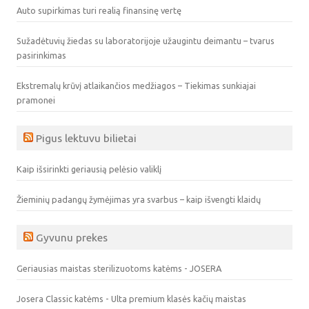
Auto supirkimas turi realią finansinę vertę
Sužadėtuvių žiedas su laboratorijoje užaugintu deimantu – tvarus
pasirinkimas
Ekstremalų krūvį atlaikančios medžiagos – Tiekimas sunkiajai
pramonei
Pigus lektuvu bilietai
Kaip išsirinkti geriausią pelėsio valiklį
Žieminių padangų žymėjimas yra svarbus – kaip išvengti klaidų
Gyvunu prekes
Geriausias maistas sterilizuotoms katėms - JOSERA
Josera Classic katėms - Ulta premium klasės kačių maistas