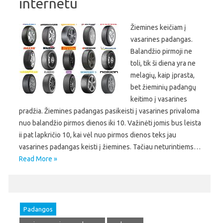
internetu
Žiemines keičiam į
vasarines padangas.
Balandžio pirmoji ne
toli, tik ši diena yra ne
melagių, kaip įprasta,
bet žieminių padangų
keitimo į vasarines
pradžia. Žiemines padangas pasikeisti į vasarines privaloma
nuo balandžio pirmos dienos iki 10. Važinėti jomis bus leista
ii pat lapkričio 10, kai vėl nuo pirmos dienos teks jau
vasarines padangas keisti į žiemines. Tačiau neturintiems…
Read More »
Padangos