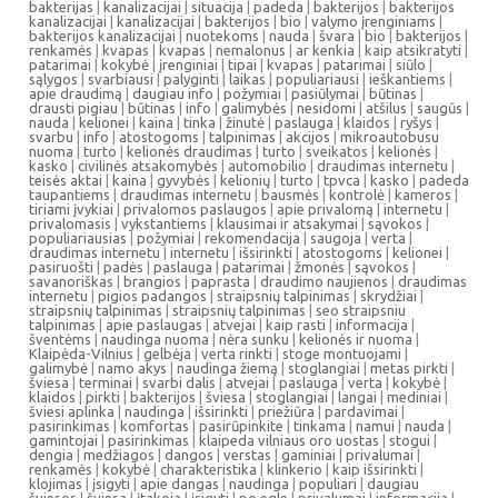
bakterijas
|
kanalizacijai
|
situacija
|
padeda
|
bakterijos
|
bakterijos
kanalizacijai
|
kanalizacijai
|
bakterijos
|
bio
|
valymo įrenginiams
|
bakterijos kanalizacijai
|
nuotekoms
|
nauda
|
švara
|
bio
|
bakterijos
|
renkamės
|
kvapas
|
kvapas
|
nemalonus
|
ar kenkia
|
kaip atsikratyti
|
patarimai
|
kokybė
|
įrenginiai
|
tipai
|
kvapas
|
patarimai
|
siūlo
|
sąlygos
|
svarbiausi
|
palyginti
|
laikas
|
populiariausi
|
ieškantiems
|
apie draudimą
|
daugiau info
|
požymiai
|
pasiūlymai
|
būtinas
|
drausti pigiau
|
būtinas
|
info
|
galimybės
|
nesidomi
|
atšilus
|
saugūs
|
nauda
|
kelionei
|
kaina
|
tinka
|
žinutė
|
paslauga
|
klaidos
|
ryšys
|
svarbu
|
info
|
atostogoms
|
talpinimas
|
akcijos
|
mikroautobusu
nuoma
|
turto
|
kelionės draudimas
|
turto
|
sveikatos
|
kelionės
|
kasko
|
civilinės atsakomybės
|
automobilio
|
draudimas internetu
|
teisės aktai
|
kaina
|
gyvybės
|
kelionių
|
turto
|
tpvca
|
kasko
|
padeda
taupantiems
|
draudimas internetu
|
bausmės
|
kontrolė
|
kameros
|
tiriami įvykiai
|
privalomos paslaugos
|
apie privalomą
|
internetu
|
privalomasis
|
vykstantiems
|
klausimai ir atsakymai
|
sąvokos
|
populiariausias
|
požymiai
|
rekomendacija
|
saugoja
|
verta
|
draudimas internetu
|
internetu
|
išsirinkti
|
atostogoms
|
kelionei
|
pasiruošti
|
padės
|
paslauga
|
patarimai
|
žmonės
|
sąvokos
|
savanoriškas
|
brangios
|
paprasta
|
draudimo naujienos
|
draudimas
internetu
|
pigios padangos
|
straipsnių talpinimas
|
skrydžiai
|
straipsnių talpinimas
|
straipsnių talpinimas
|
seo straipsniu
talpinimas
|
apie paslaugas
|
atvejai
|
kaip rasti
|
informacija
|
šventėms
|
naudinga nuoma
|
nėra sunku
|
kelionės ir nuoma
|
Klaipėda-Vilnius
|
gelbėja
|
verta rinkti
|
stoge montuojami
|
galimybė
|
namo akys
|
naudinga žiemą
|
stoglangiai
|
metas pirkti
|
šviesa
|
terminai
|
svarbi dalis
|
atvejai
|
paslauga
|
verta
|
kokybė
|
klaidos
|
pirkti
|
bakterijos
|
šviesa
|
stoglangiai
|
langai
|
mediniai
|
šviesi aplinka
|
naudinga
|
išsirinkti
|
priežiūra
|
pardavimai
|
pasirinkimas
|
komfortas
|
pasirūpinkite
|
tinkama
|
namui
|
nauda
|
gamintojai
|
pasirinkimas
|
klaipeda vilniaus oro uostas
|
stogui
|
dengia
|
medžiagos
|
dangos
|
verstas
|
gaminiai
|
privalumai
|
renkamės
|
kokybė
|
charakteristika
|
klinkerio
|
kaip išsirinkti
|
klojimas
|
įsigyti
|
apie dangas
|
naudinga
|
populiari
|
daugiau