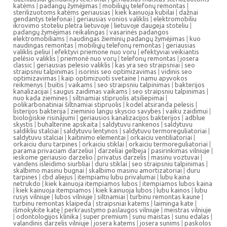
katėms
|
padangų žymėjimas
|
mobiliųjų telefonų remontas
|
sterilizuotoms katėms geriausias
|
kiek kainuoja kubilai
|
dažnai
gendantys telefonai
|
geriausias vonios valiklis
|
elektromobiliu
ikrovimo stoteliu pletra lietuvoje
|
lietuvoje daugeja stoteliu
|
padangų žymėjimas reikalingas
|
vasarinės padangos
elektromobiliams
|
naudingas žieminių padangų žymėjimas
|
kuo
naudingas remontas
|
mobiliųjų telefonų remontas
|
geriausias
valiklis peliui
|
efektyvi priemone nuo voru
|
efektyviai veikiantis
pelėsio valiklis
|
priemonė nuo vorų
|
telefonų remontas
|
josera
classic
|
geriausias pelesio valiklis
|
kas yra seo straipsniai
|
seo
straipsniu talpinimas
|
isorinis seo optimizavimas
|
vidinis seo
optimizavimas
|
kaip optimizuoti svetaine
|
namu apyvokos
reikmenys
|
buitis
|
vaikams
|
seo straipsniu talpinimas
|
bakterijos
kanalizacijai
|
saugus zaidimas vaikams
|
seo straipsniu talpinimas
|
nuo kada ziemines
|
siltnamiai stipruolis atsiliepimai
|
polikarbonatiniai šiltnamiai stipruolis
|
kodel atsiranda pelesis
|
listerijos bakterija
|
zieminio langu skyscio savybes
|
vaiku zaidimui
|
bioloģiskie risinājumi
|
geriausios kanalizacijos bakterijos
|
adblue
skystis
|
buhalterine apskaita
|
saldytuvu rankenos
|
saldytuvu
saldikliu stalciai
|
saldytuvu lentynos
|
saldytuvu termoreguliatoriai
|
saldytuvu stalciai
|
kaitinimo elementai
|
orkaiciu ventiliatoriai
|
orkaiciu duru tarpines
|
orkaiciu stiklai
|
orkaiciu termoreguliatoriai
|
parama privaciam darzeliui
|
darzeliai gelbeja
|
pasirinkimas vilniuje
|
ieskome geriausio darzelio
|
privatus darzelis
|
masinu voztuvai
|
vandens isleidimo siurbliai
|
duru stiklai
|
seo straipsniu talpinimas
|
skalbimo masinu bugnai
|
skalbimo masinu amortizatoriai
|
duru
tarpines
|
cbd aliejus
|
itempiamu lubu privalumai
|
lubu kaina
netrukdo
|
kiek kainuoja itempiamos lubos
|
itempiamos lubos kaina
|
kiek kainuoja itempiamos
|
kiek kainuoja lubos
|
lubu kainos
|
lubu
rusys vilniuje
|
lubos vilniuje
|
siltnamiai
|
turbinu remontas kaune
|
turbinu remontas klaipeda
|
straipsniai katems
|
laiminga kate
|
išmokykite katę
|
perkraustymo paslaugos vilniuje
|
meistras vilniuje
|
odontologijos klinika
|
super premium
|
sunu maistas
|
sunu edalas
|
valandinis darzelis vilniuje
|
josera katems
|
josera sunims
|
paskolos