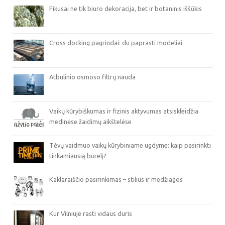
Fikusai ne tik biuro dekoracija, bet ir botaninis iššūkis
Cross docking pagrindai: du paprasti modeliai
Atbulinio osmoso filtrų nauda
Vaikų kūrybiškumas ir fizinis aktyvumas atsiskleidžia
medinėse žaidimų aikštelėse
Tėvų vaidmuo vaikų kūrybiniame ugdyme: kaip pasirinkti
tinkamiausią būrelį?
Kaklaraiščio pasirinkimas – stilius ir medžiagos
Kur Vilniuje rasti vidaus duris