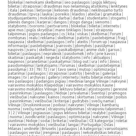
blokeliai
|
nemokami skelbimai
|
seo paslaugos
|
pigūs lėktuvų
bilietai
|
straipsniai
|
draudimas nuo nelaimingų atsitikimų
|
lenktynes
|
itala
|
pekinas
|
lietuvoje
|
kelionės draudimas
|
nekilnojamo turto
draudimas
|
tpvca
|
laukia
|
poreikis
|
klaidos
|
ateičiai
|
gramatika
|
studijuojantiems
|
moksliniai darbai
|
darbai
|
studentams
|
stogams
|
plienės dangos
|
karjerai
|
dangos
|
stogo danga
|
sienoms
|
statyboms
|
tvoroms
|
pertvaroms
|
blokeliai
|
bilietai
|
internetu
|
apie mus
|
pigūs skrydžiai
|
mano tinklapis
|
boxe
|
straipsniu
talpinimas
|
pigios padangos
|
cs
|
kita
|
viskas
|
skelbimai
|
forum
|
zombynas
|
realu
|
reklama
|
skelbimai
|
patirtis
|
pastebėjimai
|
frag
|
naujausia
|
skelbimai
|
paslaugos
|
info
|
ateitis
|
forum up
|
naujausia
|
informacija
|
pastebėjimai
|
įvairovės
|
įdomybės
|
pasiūlymai
|
naujovės
|
įvairu
|
skelbimai
|
pasikalbėjimai
|
anime club
|
garsus
|
bilietai
|
paslaugos
|
nepraleisk
|
pasidomėk
|
info
|
prie kavos
|
skaitiniai
|
paskaityk
|
negeda
|
statyboms
|
info
|
aktualijos
|
naujienos
|
pranešimai
|
paskaitymui
|
blog out
|
ura
|
info
|
žinios
|
pasidomėjimui
|
lankytojams
|
forumas
|
skelbimai
|
pastebėjimai
|
pasiūlymai
|
33
|
78
|
72
|
rar
|
tavo siena
|
mutop
|
optimizacija
|
patarimai
|
paslaugos
|
straipsniai
|
patirtis
|
bendras
|
galerija
|
images
|
tv
|
archyvas
|
gallery
|
internetu
|
keltu bilietai internetu
|
seo paslaugos
|
padangos pigiau
|
mediniai langai Vilniuje
|
nakvynė
|
vairavimo mokyklos Klaipėdoje
|
vairavimo mokyklos Kaune
|
vairavimo mokyklos Vilniuje
|
lektuvu bilietai
|
atostogoms
|
geresnė
|
pasirinkimas
|
paslaugos
|
Nidoje
|
privalumai
|
Šventoji
|
pramogos
|
viešbučiai
|
nakvynei
|
kainos
|
nuoma
|
skirtumas
|
sostinėje
|
poilsis
|
pasirinkimas
|
viešbučiai
|
kriterijai
|
gudrybės
|
svečių namai
|
Vilniuje
|
Druskininkuose
|
poilsiui
|
nakvynei
|
Vilniuje
|
kambarių
nuoma
|
svečių namai
|
straipsnių talpinimas
|
straipsniu talpinimas
|
3
|
2
|
Vilniuje
|
pigiausias
|
pigus lektuvu bilietai
|
realybė
|
paslaugos
|
nuoma
|
Juodkrantė
|
paslaugos
|
optimizacija
|
nakvynei
|
Vilniuje
|
siuntiniai
|
Nidoje
|
sodai
|
briketai
|
viešbučiai
|
CE kategorija
|
roletai
|
vairavimo mokyklos
|
viešbučiai
|
langai
|
Portugalija
|
Oslas
|
Milanas
|
undinėlė
|
Briuselis
|
paslaugos
|
A kategorija
|
vairuotojams
|
paslaugos verslui
|
įrenginiai
|
paslaugos
|
nekokybiškas tekstas
|