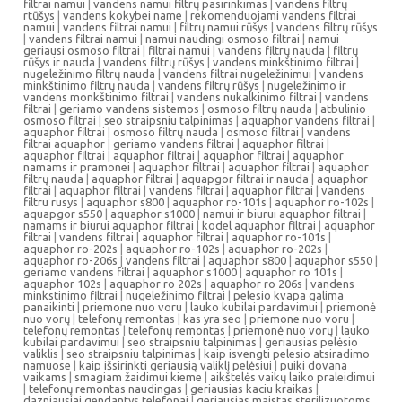
filtrai namui
|
vandens namui filtrų pasirinkimas
|
vandens filtrų
rtūšys
|
vandens kokybei name
|
rekomenduojami vandens filtrai
namui
|
vandens filtrai namui
|
filtrų namui rūšys
|
vandens filtrų rūšys
|
vandens filtrai namui
|
namui naudingi osmoso filtrai
|
namui
geriausi osmoso filtrai
|
filtrai namui
|
vandens filtrų nauda
|
filtrų
rūšys ir nauda
|
vandens filtrų rūšys
|
vandens minkštinimo filtrai
|
nugeležinimo filtrų nauda
|
vandens filtrai nugeležinimui
|
vandens
minkštinimo filtrų nauda
|
vandens filtrų rūšys
|
nugeležinimo ir
vandens monkštinimo filtrai
|
vandens nukalkinimo filtrai
|
vandens
filtrai
|
geriamo vandens sistemos
|
osmoso filtrų nauda
|
atbulinio
osmoso filtrai
|
seo straipsniu talpinimas
|
aquaphor vandens filtrai
|
aquaphor filtrai
|
osmoso filtrų nauda
|
osmoso filtrai
|
vandens
filtrai aquaphor
|
geriamo vandens filtrai
|
aquaphor filtrai
|
aquaphor filtrai
|
aquaphor filtrai
|
aquaphor filtrai
|
aquaphor
namams ir pramonei
|
aquaphor filtrai
|
aquaphor filtrai
|
aquaphor
filtrų nauda
|
aquaphor filtrai
|
aquapgor filtrai ir nauda
|
aquaphor
filtrai
|
aquaphor filtrai
|
vandens filtrai
|
aquaphor filtrai
|
vandens
filtru rusys
|
aquaphor s800
|
aquaphor ro-101s
|
aquaphor ro-102s
|
aquapgor s550
|
aquaphor s1000
|
namui ir biurui aquaphor filtrai
|
namams ir biurui aquaphor filtrai
|
kodel aquaphor filtrai
|
aquaphor
filtrai
|
vandens filtrai
|
aquaphor filtrai
|
aquaphor ro-101s
|
aquaphor ro-202s
|
aquaphor ro-102s
|
aquaphor ro-202s
|
aquaphor ro-206s
|
vandens filtrai
|
aquaphor s800
|
aquaphor s550
|
geriamo vandens filtrai
|
aquaphor s1000
|
aquaphor ro 101s
|
aquaphor 102s
|
aquaphor ro 202s
|
aquaphor ro 206s
|
vandens
minkstinimo filtrai
|
nugeležinimo filtrai
|
pelesio kvapa galima
panaikinti
|
priemone nuo voru
|
lauko kubilai pardavimui
|
priemonė
nuo vorų
|
telefonų remontas
|
kas yra seo
|
priemone nuo voru
|
telefonų remontas
|
telefonų remontas
|
priemonė nuo vorų
|
lauko
kubilai pardavimui
|
seo straipsniu talpinimas
|
geriausias pelėsio
valiklis
|
seo straipsniu talpinimas
|
kaip isvengti pelesio atsiradimo
namuose
|
kaip išsirinkti geriausią valiklį pelėsiui
|
puiki dovana
vaikams
|
smagiam žaidimui kieme
|
aikštelės vaikų laiko praleidimui
|
telefonų remontas naudingas
|
geriausias kaciu kraikas
|
dazniausiai gendantys telefonai
|
geriausias maistas sterilizuotoms