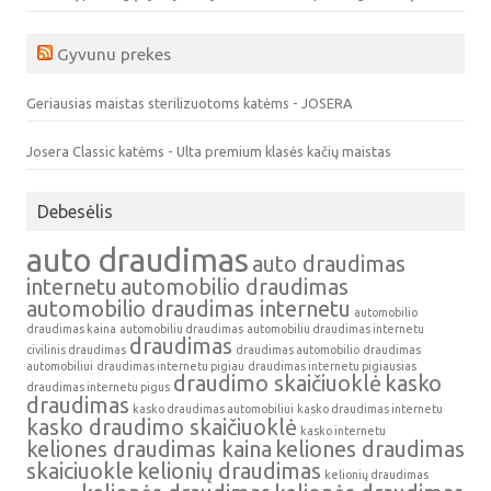
Gyvunu prekes
Geriausias maistas sterilizuotoms katėms - JOSERA
Josera Classic katėms - Ulta premium klasės kačių maistas
Debesėlis
auto draudimas
auto draudimas
internetu
automobilio draudimas
automobilio draudimas internetu
automobilio
draudimas kaina
automobiliu draudimas
automobiliu draudimas internetu
draudimas
civilinis draudimas
draudimas automobilio
draudimas
automobiliui
draudimas internetu pigiau
draudimas internetu pigiausias
draudimo skaičiuoklė
kasko
draudimas internetu pigus
draudimas
kasko draudimas automobiliui
kasko draudimas internetu
kasko draudimo skaičiuoklė
kasko internetu
keliones draudimas kaina
keliones draudimas
skaiciuokle
kelionių draudimas
kelionių draudimas