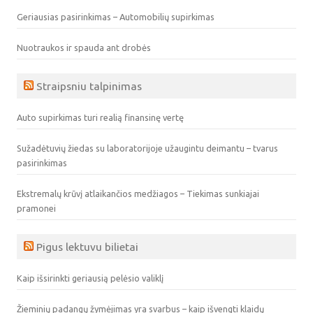
Geriausias pasirinkimas – Automobilių supirkimas
Nuotraukos ir spauda ant drobės
Straipsniu talpinimas
Auto supirkimas turi realią finansinę vertę
Sužadėtuvių žiedas su laboratorijoje užaugintu deimantu – tvarus
pasirinkimas
Ekstremalų krūvį atlaikančios medžiagos – Tiekimas sunkiajai
pramonei
Pigus lektuvu bilietai
Kaip išsirinkti geriausią pelėsio valiklį
Žieminių padangų žymėjimas yra svarbus – kaip išvengti klaidų