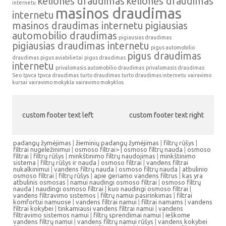
kelionės draudimas
kelionės draudimas
internetu
masinos draudimas
internetu
masinos draudimas internetu
pigiausias
automobilio draudimas
pigiausias draudimas
pigiausias draudimas internetu
pigus automobilio
pigus draudimas
draudimas
pigus aviabilietai
pigus draudimas
internetu
privalomasis automobilio draudimas
privalomasis draudimas
Seo
tpvca
tpvca draudimas
turto draudimas
turto draudimas internetu
vairavimo
kursai
vairavimo mokykla
vairavimo mokyklos
custom footer text left
custom footer text right
padangų žymėjimas
|
žieminių padangų žymėjimas
|
filtrų rūšys
|
filtrai nugeležinimui
|
osmoso filtrai> |
osmoso filtrų nauda
|
osmoso
filtrai
|
filtrų rūšys
|
minkštinimo filtrų naudojimas
|
minkštinimo
sistema
|
filtrų rūšys ir nauda
|
osmoso filtrai
|
vandens filtrai
nukalkinimui
|
vandens filtrų nauda
|
osmoso filtrų nauda
|
atbulinio
osmoso filtrai
|
filtrų rūšys
|
apie geriamo vandens filtrus
|
kas yra
atbulinis osmosas
|
namui naudingi osmoso filtrai
|
osmoso filtrų
nauda
|
naudingi osmoso filtrai
|
kuo naudingi osmoso filtrai
|
vandens filtravimo sistemos
|
filtrų namui pasirinkimas
|
filtrai
komfortui namuose
|
vandens filtrai namui
|
filtrai namams
|
vandens
filtrai kokybei
|
tinkamiausi vandens filtrai namui
|
vandens
filtravimo sistemos namui
|
filtrų sprendimai namui
|
ieškome
vandens filtrų namui
|
vandens filtrų namui rūšys
|
vandens kokybei