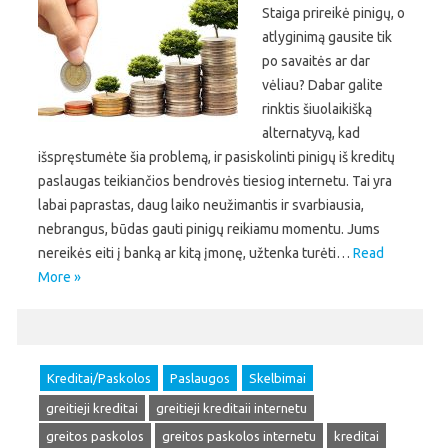
Staiga prireikė pinigų, o
atlyginimą gausite tik
po savaitės ar dar
vėliau? Dabar galite
rinktis šiuolaikišką
alternatyvą, kad
išspręstumėte šia problemą, ir pasiskolinti pinigų iš kreditų
paslaugas teikiančios bendrovės tiesiog internetu. Tai yra
labai paprastas, daug laiko neužimantis ir svarbiausia,
nebrangus, būdas gauti pinigų reikiamu momentu. Jums
nereikės eiti į banką ar kitą įmonę, užtenka turėti…
Read
More »
Kreditai/Paskolos
Paslaugos
Skelbimai
greitieji kreditai
greitieji kreditaii internetu
greitos paskolos
greitos paskolos internetu
kreditai