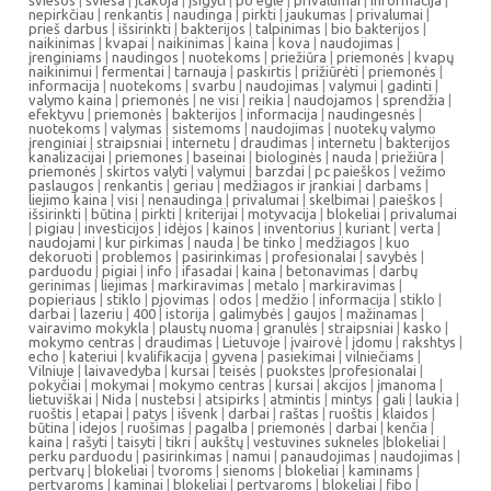
šviesos
|
šviesa
|
įtakoja
|
įsigyti
|
po egle
|
privalumai
|
informacija
|
nepirkčiau
|
renkantis
|
naudinga
|
pirkti
|
jaukumas
|
privalumai
|
prieš darbus
|
išsirinkti
|
bakterijos
|
talpinimas
|
bio bakterijos
|
naikinimas
|
kvapai
|
naikinimas
|
kaina
|
kova
|
naudojimas
|
įrenginiams
|
naudingos
|
nuotekoms
|
priežiūra
|
priemonės
|
kvapų
naikinimui
|
fermentai
|
tarnauja
|
paskirtis
|
prižiūrėti
|
priemonės
|
informacija
|
nuotekoms
|
svarbu
|
naudojimas
|
valymui
|
gadinti
|
valymo kaina
|
priemonės
|
ne visi
|
reikia
|
naudojamos
|
sprendžia
|
efektyvu
|
priemonės
|
bakterijos
|
informacija
|
naudingesnės
|
nuotekoms
|
valymas
|
sistemoms
|
naudojimas
|
nuotekų valymo
įrenginiai
|
straipsniai
|
internetu
|
draudimas
|
internetu
|
bakterijos
kanalizacijai
|
priemones
|
baseinai
|
biologinės
|
nauda
|
priežiūra
|
priemonės
|
skirtos valyti
|
valymui
|
barzdai
|
pc paieškos
|
vežimo
paslaugos
|
renkantis
|
geriau
|
medžiagos ir įrankiai
|
darbams
|
liejimo kaina
|
visi
|
nenaudinga
|
privalumai
|
skelbimai
|
paieškos
|
išsirinkti
|
būtina
|
pirkti
|
kriterijai
|
motyvacija
|
blokeliai
|
privalumai
|
pigiau
|
investicijos
|
idėjos
|
kainos
|
inventorius
|
kuriant
|
verta
|
naudojami
|
kur pirkimas
|
nauda
|
be tinko
|
medžiagos
|
kuo
dekoruoti
|
problemos
|
pasirinkimas
|
profesionalai
|
savybės
|
parduodu
|
pigiai
|
info
|
ifasadai
|
kaina
|
betonavimas
|
darbų
gerinimas
|
liejimas
|
markiravimas
|
metalo
|
markiravimas
|
popieriaus
|
stiklo
|
pjovimas
|
odos
|
medžio
|
informacija
|
stiklo
|
darbai
|
lazeriu
|
400
|
istorija
|
galimybės
|
gaujos
|
mažinamas
|
vairavimo mokykla
|
plaustų nuoma
|
granulės
|
straipsniai
|
kasko
|
mokymo centras
|
draudimas
|
Lietuvoje
|
įvairovė
|
įdomu
|
rakshtys
|
echo
|
kateriui
|
kvalifikacija
|
gyvena
|
pasiekimai
|
vilniečiams
|
Vilniuje
|
laivavedyba
|
kursai
|
teisės
|
puokstes
|
profesionalai
|
pokyčiai
|
mokymai
|
mokymo centras
|
kursai
|
akcijos
|
įmanoma
|
lietuviškai
|
Nida
|
nustebsi
|
atsipirks
|
atmintis
|
mintys
|
gali
|
laukia
|
ruoštis
|
etapai
|
patys
|
išvenk
|
darbai
|
raštas
|
ruoštis
|
klaidos
|
būtina
|
idejos
|
ruošimas
|
pagalba
|
priemonės
|
darbai
|
kenčia
|
kaina
|
rašyti
|
taisyti
|
tikri
|
aukštų
|
vestuvines sukneles
|
blokeliai
|
perku parduodu
|
pasirinkimas
|
namui
|
panaudojimas
|
naudojimas
|
pertvarų
|
blokeliai
|
tvoroms
|
sienoms
|
blokeliai
|
kaminams
|
pertvaroms
|
kaminai
|
blokeliai
|
pertvaroms
|
blokeliai
|
fibo
|