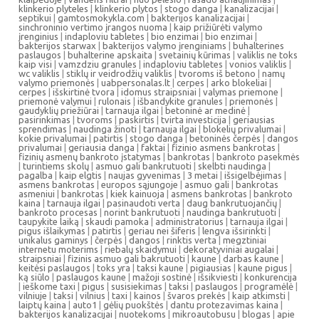
klinkerio plyteles
|
klinkerio plytos
|
stogo danga
|
kanalizacijai
|
septikui
|
gamtosmokykla.com
|
bakterijos kanalizacijai
|
sinchroninio vertimo įrangos nuoma
|
kaip prižiūrėti valymo
įrenginius
|
indaploviu tabletes
|
bio enzimai
|
bio enzimai
|
bakterijos starwax
|
bakterijos valymo įrenginiams
|
buhalterines
paslaugos
|
buhalterine apskaita
|
svetainių kūrimas
|
valiklis ne toks
kaip visi
|
vamzdziu granules
|
indaploviu tabletes
|
vonios valiklis
|
wc valiklis
|
stiklų ir veidrodžių valiklis
|
tvoroms iš betono
|
namų
valymo priemonės
|
uabpersonalas.lt
|
cerpes
|
arko blokeliai
|
cerpes
|
išskirtinė tvora
|
idomus straipsniai
|
valymas priemone
|
priemonė valymui
|
rulonais
|
išbandykite granules
|
priemonės
|
gaudyklių priežiūrai
|
tarnauja ilgai
|
betoninė ar medinė
|
pasirinkimas
|
tvoroms
|
paskirtis
|
tvirta investicija
|
geriausias
sprendimas
|
naudinga žinoti
|
tarnauja ilgai
|
blokelių privalumai
|
kokie privalumai
|
patirtis
|
stogo danga
|
betoninės čerpės
|
dangos
privalumai
|
geriausia danga
|
faktai
|
fizinio asmens bankrotas
|
fizinių asmenų bankroto įstatymas
|
bankrotas
|
bankroto pasekmės
|
turintiems skolų
|
asmuo gali bankrutuoti
|
skelbti naudinga
|
pagalba
|
kaip elgtis
|
naujas gyvenimas
|
3 metai
|
išsigelbėjimas
|
asmens bankrotas
|
europos sąjungoje
|
asmuo gali
|
bankrotas
asmeniui
|
bankrotas
|
kiek kainuoja
|
asmens bankrotas
|
bankroto
kaina
|
tarnauja ilgai
|
pasinaudoti verta
|
daug bankrutuojančių
|
bankroto procesas
|
norint bankrutuoti
|
naudinga bankrutuoti
|
taupykite laiką
|
skaudi pamoka
|
administratorius
|
tarnauja ilgai
|
pigus išlaikymas
|
patirtis
|
geriau nei šiferis
|
lengva išsirinkti
|
unikalus gaminys
|
čerpės
|
dangos
|
rinktis verta
|
megztiniai
internetu moterims
|
riebalų skaidymui
|
dekoratyviniai augalai
|
straipsniai
|
fizinis asmuo gali bakrutuoti
|
kaune
|
darbas kaune
|
keitėsi paslaugos
|
toks yra
|
taksi kaune
|
pigiausias
|
kaune pigus
|
ką siūlo
|
paslaugos kaune
|
mažoji sostinė
|
išsikviesti
|
konkurencija
|
ieškome taxi
|
pigus
|
susisiekimas
|
taksi
|
paslaugos
|
programėlė
|
vilniuje
|
taksi
|
vilnius
|
taxi
|
kainos
|
švaros prekės
|
kaip atkimsti
|
laiptų kaina
|
auto1
|
gėlių puokštės
|
dantu protezavimas kaina
|
bakterijos kanalizacijai
|
nuotekoms
|
mikroautobusu
|
blogas
|
apie