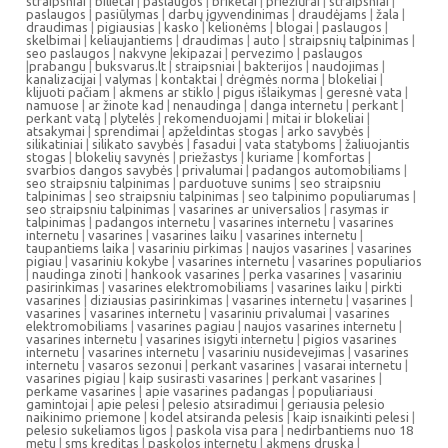
straipsniai
|
bilietai
|
paslaugos
|
briketai
|
priežiūrai
|
straipsniai
|
paslaugos
|
pasiūlymas
|
darbų įgyvendinimas
|
draudėjams
|
žala
|
draudimas
|
pigiausias
|
kasko
|
kelionėms
|
blogai
|
paslaugos
|
skelbimai
|
keliaujantiems
|
draudimas
|
auto
|
straipsnių talpinimas
|
seo paslaugos
|
nakvyne
|
ekipazai
|
pervezimo
|
paslaugos
|
prabangu
|
buksvarus.lt
|
straipsniai
|
bakterijos
|
naudojimas
|
kanalizacijai
|
valymas
|
kontaktai
|
drėgmės norma
|
blokeliai
|
klijuoti pačiam
|
akmens ar stiklo
|
pigus išlaikymas
|
geresnė vata
|
namuose
|
ar žinote kad
|
nenaudinga
|
danga internetu
|
perkant
|
perkant vatą
|
plytelės
|
rekomenduojami
|
mitai ir blokeliai
|
atsakymai
|
sprendimai
|
apželdintas stogas
|
arko savybės
|
silikatiniai
|
silikato savybės
|
fasadui
|
vata statyboms
|
žaliuojantis
stogas
|
blokelių savynės
|
priežastys
|
kuriame
|
komfortas
|
svarbios dangos savybės
|
privalumai
|
padangos automobiliams
|
seo straipsniu talpinimas
|
parduotuve sunims
|
seo straipsniu
talpinimas
|
seo straipsniu talpinimas
|
seo talpinimo populiarumas
|
seo straipsniu talpinimas
|
vasarines ar universalios
|
rasymas ir
talpinimas
|
padangos internetu
|
vasarines internetu
|
vasarines
internetu
|
vasarines
|
vasarines laiku
|
vasarines internetu
|
taupantiems laika
|
vasariniu pirkimas
|
naujos vasarines
|
vasarines
pigiau
|
vasariniu kokybe
|
vasarines internetu
|
vasarines populiarios
|
naudinga zinoti
|
hankook vasarines
|
perka vasarines
|
vasariniu
pasirinkimas
|
vasarines elektromobiliams
|
vasarines laiku
|
pirkti
vasarines
|
diziausias pasirinkimas
|
vasarines internetu
|
vasarines
|
vasarines
|
vasarines internetu
|
vasariniu privalumai
|
vasarines
elektromobiliams
|
vasarines pagiau
|
naujos vasarines internetu
|
vasarines internetu
|
vasarines isigyti internetu
|
pigios vasarines
internetu
|
vasarines internetu
|
vasariniu nusidevejimas
|
vasarines
internetu
|
vasaros sezonui
|
perkant vasarines
|
vasarai internetu
|
vasarines pigiau
|
kaip susirasti vasarines
|
perkant vasarines
|
perkame vasarines
|
apie vasarines padangas
|
populiariausi
gamintojai
|
apie pelesi
|
pelesio atsiradimui
|
geriausia pelesio
naikinimo priemone
|
kodel atsiranda pelesis
|
kaip isnaikinti pelesi
|
pelesio sukeliamos ligos
|
paskola visa para
|
nedirbantiems nuo 18
metu
|
sms kreditas
|
paskolos internetu
|
akmens druska
|