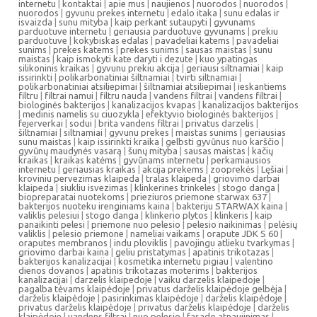
internetu
|
kontaktai
|
apie mus
|
naujienos
|
nuorodos
|
nuorodos
|
nuorodos
|
gyvunu prekes internetu
|
edalo itaka
|
sunu edalas ir
isvaizda
|
sunu mityba
|
kaip perkant sutaupyti
|
gyvunams
parduotuve internetu
|
geriausia parduotuve gyvunams
|
prekiu
parduotuve
|
kokybiskas edalas
|
pavadeliai katems
|
pavadeliai
sunims
|
prekes katems
|
prekes sunims
|
sausas maistas
|
sunu
maistas
|
kaip ismokyti kate daryti i dezute
|
kuo ypatingas
silikoninis kraikas
|
gyvunu prekiu akcija
|
geriausi siltnamiai
|
kaip
issirinkti
|
polikarbonatiniai šiltnamiai
|
tvirti siltnamiai
|
polikarbonatiniai atsiliepimai
|
šiltnamiai atsiliepimai
|
ieskantiems
filtru
|
filtrai namui
|
filtru nauda
|
vandens filtrai
|
vandens filtrai
|
biologinės bakterijos
|
kanalizacijos kvapas
|
kanalizacijos bakterijos
|
medinis namelis su ciuozykla
|
efektyvio biologinės bakterijos
|
fejerverkai
|
sodui
|
brita vandens filtrai
|
privatus darzelis
|
šiltnamiai
|
siltnamiai
|
gyvunu prekes
|
maistas sunims
|
geriausias
sunu maistas
|
kaip issirinkti kraika
|
gelbsti gyvūnus nuo karščio
|
gyvūnų maudynės vasarą
|
šunų mityba
|
sausas maistas
|
kačių
kraikas
|
kraikas katėms
|
gyvūnams internetu
|
perkamiausios
internetu
|
geriausias kraikas
|
akcija prekems
|
zooprekės
|
Lęšiai
|
kroviniu pervezimas klaipeda
|
tralas klaipeda
|
griovimo darbai
klaipeda
|
siukliu isvezimas
|
klinkerines trinkeles
|
stogo danga
|
biopreparatai nuotekoms
|
prieziuros priemone starwax 637
|
bakterijos nuoteku irenginiams kaina
|
bakteriju STARWAX kaina
|
valiklis pelesiui
|
stogo danga
|
klinkerio plytos
|
klinkeris
|
kaip
panaikinti pelesi
|
priemone nuo pelesio
|
pelesio naikinimas
|
pelėsių
valiklis
|
pelesio priemone
|
nameliai vaikams
|
orapute JDK S 60
|
oraputes membranos
|
indu ploviklis
|
pavojingu atlieku tvarkymas
|
griovimo darbai kaina
|
geliu pristatymas
|
apatinis trikotazas
|
bakterijos kanalizacijai
|
kosmetika internetu pigiau
|
valentino
dienos dovanos
|
apatinis trikotazas moterims
|
bakterijos
kanalizacijai
|
darzelis klaipedoje
|
vaiku darzelis klaipedoje
|
pagalba tėvams klaipėdoje
|
privatus darželis klaipėdoje gelbėja
|
darželis klaipėdoje
|
pasirinkimas klaipėdoje
|
darželis klaipėdoje
|
privatus darželis klaipėdoje
|
privatus darželis klaipėdoje
|
darželis
klaipėdoje
|
vandens filtrai
|
nuo pelesio
|
fasado atnaujinimas
|