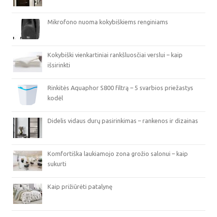
Mikrofono nuoma kokybiškiems renginiams
Kokybiški vienkartiniai rankšluosčiai verslui – kaip
išsirinkti
Rinkitės Aquaphor S800 filtrą – 5 svarbios priežastys
kodėl
Didelis vidaus durų pasirinkimas – rankenos ir dizainas
Komfortiška laukiamojo zona grožio salonui – kaip
sukurti
Kaip prižiūrėti patalynę