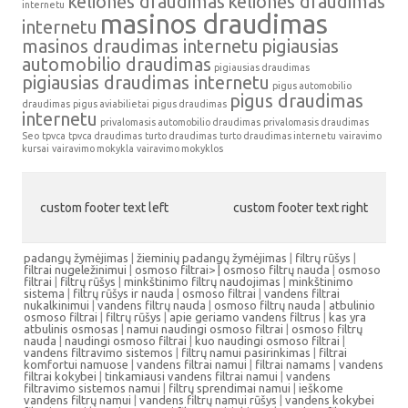
kelionės draudimas
kelionės draudimas
internetu
masinos draudimas
internetu
masinos draudimas internetu
pigiausias
automobilio draudimas
pigiausias draudimas
pigiausias draudimas internetu
pigus automobilio
pigus draudimas
draudimas
pigus aviabilietai
pigus draudimas
internetu
privalomasis automobilio draudimas
privalomasis draudimas
Seo
tpvca
tpvca draudimas
turto draudimas
turto draudimas internetu
vairavimo
kursai
vairavimo mokykla
vairavimo mokyklos
custom footer text left
custom footer text right
padangų žymėjimas
|
žieminių padangų žymėjimas
|
filtrų rūšys
|
filtrai nugeležinimui
|
osmoso filtrai> |
osmoso filtrų nauda
|
osmoso
filtrai
|
filtrų rūšys
|
minkštinimo filtrų naudojimas
|
minkštinimo
sistema
|
filtrų rūšys ir nauda
|
osmoso filtrai
|
vandens filtrai
nukalkinimui
|
vandens filtrų nauda
|
osmoso filtrų nauda
|
atbulinio
osmoso filtrai
|
filtrų rūšys
|
apie geriamo vandens filtrus
|
kas yra
atbulinis osmosas
|
namui naudingi osmoso filtrai
|
osmoso filtrų
nauda
|
naudingi osmoso filtrai
|
kuo naudingi osmoso filtrai
|
vandens filtravimo sistemos
|
filtrų namui pasirinkimas
|
filtrai
komfortui namuose
|
vandens filtrai namui
|
filtrai namams
|
vandens
filtrai kokybei
|
tinkamiausi vandens filtrai namui
|
vandens
filtravimo sistemos namui
|
filtrų sprendimai namui
|
ieškome
vandens filtrų namui
|
vandens filtrų namui rūšys
|
vandens kokybei