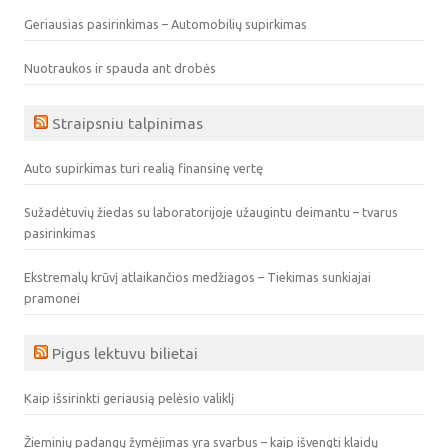
Geriausias pasirinkimas – Automobilių supirkimas
Nuotraukos ir spauda ant drobės
Straipsniu talpinimas
Auto supirkimas turi realią finansinę vertę
Sužadėtuvių žiedas su laboratorijoje užaugintu deimantu – tvarus
pasirinkimas
Ekstremalų krūvį atlaikančios medžiagos – Tiekimas sunkiajai
pramonei
Pigus lektuvu bilietai
Kaip išsirinkti geriausią pelėsio valiklį
Žieminių padangų žymėjimas yra svarbus – kaip išvengti klaidų