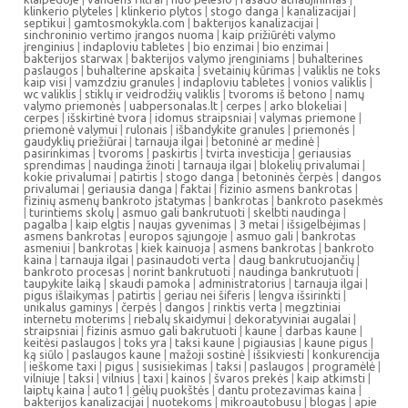
klinkerio plyteles
|
klinkerio plytos
|
stogo danga
|
kanalizacijai
|
septikui
|
gamtosmokykla.com
|
bakterijos kanalizacijai
|
sinchroninio vertimo įrangos nuoma
|
kaip prižiūrėti valymo
įrenginius
|
indaploviu tabletes
|
bio enzimai
|
bio enzimai
|
bakterijos starwax
|
bakterijos valymo įrenginiams
|
buhalterines
paslaugos
|
buhalterine apskaita
|
svetainių kūrimas
|
valiklis ne toks
kaip visi
|
vamzdziu granules
|
indaploviu tabletes
|
vonios valiklis
|
wc valiklis
|
stiklų ir veidrodžių valiklis
|
tvoroms iš betono
|
namų
valymo priemonės
|
uabpersonalas.lt
|
cerpes
|
arko blokeliai
|
cerpes
|
išskirtinė tvora
|
idomus straipsniai
|
valymas priemone
|
priemonė valymui
|
rulonais
|
išbandykite granules
|
priemonės
|
gaudyklių priežiūrai
|
tarnauja ilgai
|
betoninė ar medinė
|
pasirinkimas
|
tvoroms
|
paskirtis
|
tvirta investicija
|
geriausias
sprendimas
|
naudinga žinoti
|
tarnauja ilgai
|
blokelių privalumai
|
kokie privalumai
|
patirtis
|
stogo danga
|
betoninės čerpės
|
dangos
privalumai
|
geriausia danga
|
faktai
|
fizinio asmens bankrotas
|
fizinių asmenų bankroto įstatymas
|
bankrotas
|
bankroto pasekmės
|
turintiems skolų
|
asmuo gali bankrutuoti
|
skelbti naudinga
|
pagalba
|
kaip elgtis
|
naujas gyvenimas
|
3 metai
|
išsigelbėjimas
|
asmens bankrotas
|
europos sąjungoje
|
asmuo gali
|
bankrotas
asmeniui
|
bankrotas
|
kiek kainuoja
|
asmens bankrotas
|
bankroto
kaina
|
tarnauja ilgai
|
pasinaudoti verta
|
daug bankrutuojančių
|
bankroto procesas
|
norint bankrutuoti
|
naudinga bankrutuoti
|
taupykite laiką
|
skaudi pamoka
|
administratorius
|
tarnauja ilgai
|
pigus išlaikymas
|
patirtis
|
geriau nei šiferis
|
lengva išsirinkti
|
unikalus gaminys
|
čerpės
|
dangos
|
rinktis verta
|
megztiniai
internetu moterims
|
riebalų skaidymui
|
dekoratyviniai augalai
|
straipsniai
|
fizinis asmuo gali bakrutuoti
|
kaune
|
darbas kaune
|
keitėsi paslaugos
|
toks yra
|
taksi kaune
|
pigiausias
|
kaune pigus
|
ką siūlo
|
paslaugos kaune
|
mažoji sostinė
|
išsikviesti
|
konkurencija
|
ieškome taxi
|
pigus
|
susisiekimas
|
taksi
|
paslaugos
|
programėlė
|
vilniuje
|
taksi
|
vilnius
|
taxi
|
kainos
|
švaros prekės
|
kaip atkimsti
|
laiptų kaina
|
auto1
|
gėlių puokštės
|
dantu protezavimas kaina
|
bakterijos kanalizacijai
|
nuotekoms
|
mikroautobusu
|
blogas
|
apie