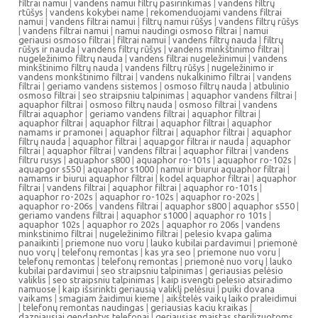
filtrai namui
|
vandens namui filtrų pasirinkimas
|
vandens filtrų
rtūšys
|
vandens kokybei name
|
rekomenduojami vandens filtrai
namui
|
vandens filtrai namui
|
filtrų namui rūšys
|
vandens filtrų rūšys
|
vandens filtrai namui
|
namui naudingi osmoso filtrai
|
namui
geriausi osmoso filtrai
|
filtrai namui
|
vandens filtrų nauda
|
filtrų
rūšys ir nauda
|
vandens filtrų rūšys
|
vandens minkštinimo filtrai
|
nugeležinimo filtrų nauda
|
vandens filtrai nugeležinimui
|
vandens
minkštinimo filtrų nauda
|
vandens filtrų rūšys
|
nugeležinimo ir
vandens monkštinimo filtrai
|
vandens nukalkinimo filtrai
|
vandens
filtrai
|
geriamo vandens sistemos
|
osmoso filtrų nauda
|
atbulinio
osmoso filtrai
|
seo straipsniu talpinimas
|
aquaphor vandens filtrai
|
aquaphor filtrai
|
osmoso filtrų nauda
|
osmoso filtrai
|
vandens
filtrai aquaphor
|
geriamo vandens filtrai
|
aquaphor filtrai
|
aquaphor filtrai
|
aquaphor filtrai
|
aquaphor filtrai
|
aquaphor
namams ir pramonei
|
aquaphor filtrai
|
aquaphor filtrai
|
aquaphor
filtrų nauda
|
aquaphor filtrai
|
aquapgor filtrai ir nauda
|
aquaphor
filtrai
|
aquaphor filtrai
|
vandens filtrai
|
aquaphor filtrai
|
vandens
filtru rusys
|
aquaphor s800
|
aquaphor ro-101s
|
aquaphor ro-102s
|
aquapgor s550
|
aquaphor s1000
|
namui ir biurui aquaphor filtrai
|
namams ir biurui aquaphor filtrai
|
kodel aquaphor filtrai
|
aquaphor
filtrai
|
vandens filtrai
|
aquaphor filtrai
|
aquaphor ro-101s
|
aquaphor ro-202s
|
aquaphor ro-102s
|
aquaphor ro-202s
|
aquaphor ro-206s
|
vandens filtrai
|
aquaphor s800
|
aquaphor s550
|
geriamo vandens filtrai
|
aquaphor s1000
|
aquaphor ro 101s
|
aquaphor 102s
|
aquaphor ro 202s
|
aquaphor ro 206s
|
vandens
minkstinimo filtrai
|
nugeležinimo filtrai
|
pelesio kvapa galima
panaikinti
|
priemone nuo voru
|
lauko kubilai pardavimui
|
priemonė
nuo vorų
|
telefonų remontas
|
kas yra seo
|
priemone nuo voru
|
telefonų remontas
|
telefonų remontas
|
priemonė nuo vorų
|
lauko
kubilai pardavimui
|
seo straipsniu talpinimas
|
geriausias pelėsio
valiklis
|
seo straipsniu talpinimas
|
kaip isvengti pelesio atsiradimo
namuose
|
kaip išsirinkti geriausią valiklį pelėsiui
|
puiki dovana
vaikams
|
smagiam žaidimui kieme
|
aikštelės vaikų laiko praleidimui
|
telefonų remontas naudingas
|
geriausias kaciu kraikas
|
dazniausiai gendantys telefonai
|
geriausias maistas sterilizuotoms