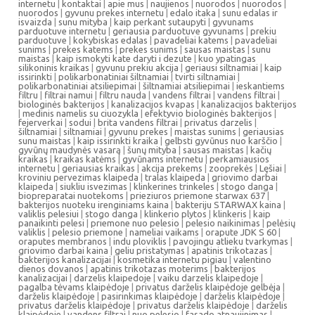
internetu
|
kontaktai
|
apie mus
|
naujienos
|
nuorodos
|
nuorodos
|
nuorodos
|
gyvunu prekes internetu
|
edalo itaka
|
sunu edalas ir
isvaizda
|
sunu mityba
|
kaip perkant sutaupyti
|
gyvunams
parduotuve internetu
|
geriausia parduotuve gyvunams
|
prekiu
parduotuve
|
kokybiskas edalas
|
pavadeliai katems
|
pavadeliai
sunims
|
prekes katems
|
prekes sunims
|
sausas maistas
|
sunu
maistas
|
kaip ismokyti kate daryti i dezute
|
kuo ypatingas
silikoninis kraikas
|
gyvunu prekiu akcija
|
geriausi siltnamiai
|
kaip
issirinkti
|
polikarbonatiniai šiltnamiai
|
tvirti siltnamiai
|
polikarbonatiniai atsiliepimai
|
šiltnamiai atsiliepimai
|
ieskantiems
filtru
|
filtrai namui
|
filtru nauda
|
vandens filtrai
|
vandens filtrai
|
biologinės bakterijos
|
kanalizacijos kvapas
|
kanalizacijos bakterijos
|
medinis namelis su ciuozykla
|
efektyvio biologinės bakterijos
|
fejerverkai
|
sodui
|
brita vandens filtrai
|
privatus darzelis
|
šiltnamiai
|
siltnamiai
|
gyvunu prekes
|
maistas sunims
|
geriausias
sunu maistas
|
kaip issirinkti kraika
|
gelbsti gyvūnus nuo karščio
|
gyvūnų maudynės vasarą
|
šunų mityba
|
sausas maistas
|
kačių
kraikas
|
kraikas katėms
|
gyvūnams internetu
|
perkamiausios
internetu
|
geriausias kraikas
|
akcija prekems
|
zooprekės
|
Lęšiai
|
kroviniu pervezimas klaipeda
|
tralas klaipeda
|
griovimo darbai
klaipeda
|
siukliu isvezimas
|
klinkerines trinkeles
|
stogo danga
|
biopreparatai nuotekoms
|
prieziuros priemone starwax 637
|
bakterijos nuoteku irenginiams kaina
|
bakteriju STARWAX kaina
|
valiklis pelesiui
|
stogo danga
|
klinkerio plytos
|
klinkeris
|
kaip
panaikinti pelesi
|
priemone nuo pelesio
|
pelesio naikinimas
|
pelėsių
valiklis
|
pelesio priemone
|
nameliai vaikams
|
orapute JDK S 60
|
oraputes membranos
|
indu ploviklis
|
pavojingu atlieku tvarkymas
|
griovimo darbai kaina
|
geliu pristatymas
|
apatinis trikotazas
|
bakterijos kanalizacijai
|
kosmetika internetu pigiau
|
valentino
dienos dovanos
|
apatinis trikotazas moterims
|
bakterijos
kanalizacijai
|
darzelis klaipedoje
|
vaiku darzelis klaipedoje
|
pagalba tėvams klaipėdoje
|
privatus darželis klaipėdoje gelbėja
|
darželis klaipėdoje
|
pasirinkimas klaipėdoje
|
darželis klaipėdoje
|
privatus darželis klaipėdoje
|
privatus darželis klaipėdoje
|
darželis
klaipėdoje
|
vandens filtrai
|
nuo pelesio
|
fasado atnaujinimas
|