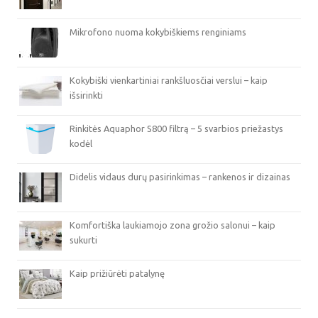
Mikrofono nuoma kokybiškiems renginiams
Kokybiški vienkartiniai rankšluosčiai verslui – kaip
išsirinkti
Rinkitės Aquaphor S800 filtrą – 5 svarbios priežastys
kodėl
Didelis vidaus durų pasirinkimas – rankenos ir dizainas
Komfortiška laukiamojo zona grožio salonui – kaip
sukurti
Kaip prižiūrėti patalynę