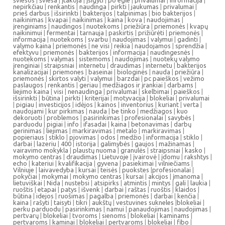
šviesos
|
šviesa
|
įtakoja
|
įsigyti
|
po egle
|
privalumai
|
informacija
|
nepirkčiau
|
renkantis
|
naudinga
|
pirkti
|
jaukumas
|
privalumai
|
prieš darbus
|
išsirinkti
|
bakterijos
|
talpinimas
|
bio bakterijos
|
naikinimas
|
kvapai
|
naikinimas
|
kaina
|
kova
|
naudojimas
|
įrenginiams
|
naudingos
|
nuotekoms
|
priežiūra
|
priemonės
|
kvapų
naikinimui
|
fermentai
|
tarnauja
|
paskirtis
|
prižiūrėti
|
priemonės
|
informacija
|
nuotekoms
|
svarbu
|
naudojimas
|
valymui
|
gadinti
|
valymo kaina
|
priemonės
|
ne visi
|
reikia
|
naudojamos
|
sprendžia
|
efektyvu
|
priemonės
|
bakterijos
|
informacija
|
naudingesnės
|
nuotekoms
|
valymas
|
sistemoms
|
naudojimas
|
nuotekų valymo
įrenginiai
|
straipsniai
|
internetu
|
draudimas
|
internetu
|
bakterijos
kanalizacijai
|
priemones
|
baseinai
|
biologinės
|
nauda
|
priežiūra
|
priemonės
|
skirtos valyti
|
valymui
|
barzdai
|
pc paieškos
|
vežimo
paslaugos
|
renkantis
|
geriau
|
medžiagos ir įrankiai
|
darbams
|
liejimo kaina
|
visi
|
nenaudinga
|
privalumai
|
skelbimai
|
paieškos
|
išsirinkti
|
būtina
|
pirkti
|
kriterijai
|
motyvacija
|
blokeliai
|
privalumai
|
pigiau
|
investicijos
|
idėjos
|
kainos
|
inventorius
|
kuriant
|
verta
|
naudojami
|
kur pirkimas
|
nauda
|
be tinko
|
medžiagos
|
kuo
dekoruoti
|
problemos
|
pasirinkimas
|
profesionalai
|
savybės
|
parduodu
|
pigiai
|
info
|
ifasadai
|
kaina
|
betonavimas
|
darbų
gerinimas
|
liejimas
|
markiravimas
|
metalo
|
markiravimas
|
popieriaus
|
stiklo
|
pjovimas
|
odos
|
medžio
|
informacija
|
stiklo
|
darbai
|
lazeriu
|
400
|
istorija
|
galimybės
|
gaujos
|
mažinamas
|
vairavimo mokykla
|
plaustų nuoma
|
granulės
|
straipsniai
|
kasko
|
mokymo centras
|
draudimas
|
Lietuvoje
|
įvairovė
|
įdomu
|
rakshtys
|
echo
|
kateriui
|
kvalifikacija
|
gyvena
|
pasiekimai
|
vilniečiams
|
Vilniuje
|
laivavedyba
|
kursai
|
teisės
|
puokstes
|
profesionalai
|
pokyčiai
|
mokymai
|
mokymo centras
|
kursai
|
akcijos
|
įmanoma
|
lietuviškai
|
Nida
|
nustebsi
|
atsipirks
|
atmintis
|
mintys
|
gali
|
laukia
|
ruoštis
|
etapai
|
patys
|
išvenk
|
darbai
|
raštas
|
ruoštis
|
klaidos
|
būtina
|
idejos
|
ruošimas
|
pagalba
|
priemonės
|
darbai
|
kenčia
|
kaina
|
rašyti
|
taisyti
|
tikri
|
aukštų
|
vestuvines sukneles
|
blokeliai
|
perku parduodu
|
pasirinkimas
|
namui
|
panaudojimas
|
naudojimas
|
pertvarų
|
blokeliai
|
tvoroms
|
sienoms
|
blokeliai
|
kaminams
|
pertvaroms
|
kaminai
|
blokeliai
|
pertvaroms
|
blokeliai
|
fibo
|