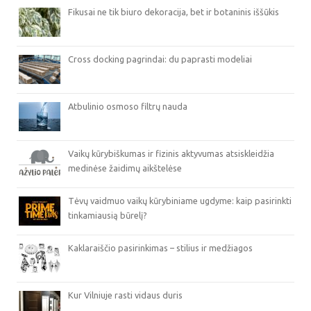
Fikusai ne tik biuro dekoracija, bet ir botaninis iššūkis
Cross docking pagrindai: du paprasti modeliai
Atbulinio osmoso filtrų nauda
Vaikų kūrybiškumas ir fizinis aktyvumas atsiskleidžia
medinėse žaidimų aikštelėse
Tėvų vaidmuo vaikų kūrybiniame ugdyme: kaip pasirinkti
tinkamiausią būrelį?
Kaklaraiščio pasirinkimas – stilius ir medžiagos
Kur Vilniuje rasti vidaus duris