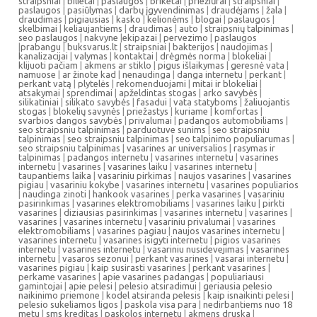
straipsniai
|
bilietai
|
paslaugos
|
briketai
|
priežiūrai
|
straipsniai
|
paslaugos
|
pasiūlymas
|
darbų įgyvendinimas
|
draudėjams
|
žala
|
draudimas
|
pigiausias
|
kasko
|
kelionėms
|
blogai
|
paslaugos
|
skelbimai
|
keliaujantiems
|
draudimas
|
auto
|
straipsnių talpinimas
|
seo paslaugos
|
nakvyne
|
ekipazai
|
pervezimo
|
paslaugos
|
prabangu
|
buksvarus.lt
|
straipsniai
|
bakterijos
|
naudojimas
|
kanalizacijai
|
valymas
|
kontaktai
|
drėgmės norma
|
blokeliai
|
klijuoti pačiam
|
akmens ar stiklo
|
pigus išlaikymas
|
geresnė vata
|
namuose
|
ar žinote kad
|
nenaudinga
|
danga internetu
|
perkant
|
perkant vatą
|
plytelės
|
rekomenduojami
|
mitai ir blokeliai
|
atsakymai
|
sprendimai
|
apželdintas stogas
|
arko savybės
|
silikatiniai
|
silikato savybės
|
fasadui
|
vata statyboms
|
žaliuojantis
stogas
|
blokelių savynės
|
priežastys
|
kuriame
|
komfortas
|
svarbios dangos savybės
|
privalumai
|
padangos automobiliams
|
seo straipsniu talpinimas
|
parduotuve sunims
|
seo straipsniu
talpinimas
|
seo straipsniu talpinimas
|
seo talpinimo populiarumas
|
seo straipsniu talpinimas
|
vasarines ar universalios
|
rasymas ir
talpinimas
|
padangos internetu
|
vasarines internetu
|
vasarines
internetu
|
vasarines
|
vasarines laiku
|
vasarines internetu
|
taupantiems laika
|
vasariniu pirkimas
|
naujos vasarines
|
vasarines
pigiau
|
vasariniu kokybe
|
vasarines internetu
|
vasarines populiarios
|
naudinga zinoti
|
hankook vasarines
|
perka vasarines
|
vasariniu
pasirinkimas
|
vasarines elektromobiliams
|
vasarines laiku
|
pirkti
vasarines
|
diziausias pasirinkimas
|
vasarines internetu
|
vasarines
|
vasarines
|
vasarines internetu
|
vasariniu privalumai
|
vasarines
elektromobiliams
|
vasarines pagiau
|
naujos vasarines internetu
|
vasarines internetu
|
vasarines isigyti internetu
|
pigios vasarines
internetu
|
vasarines internetu
|
vasariniu nusidevejimas
|
vasarines
internetu
|
vasaros sezonui
|
perkant vasarines
|
vasarai internetu
|
vasarines pigiau
|
kaip susirasti vasarines
|
perkant vasarines
|
perkame vasarines
|
apie vasarines padangas
|
populiariausi
gamintojai
|
apie pelesi
|
pelesio atsiradimui
|
geriausia pelesio
naikinimo priemone
|
kodel atsiranda pelesis
|
kaip isnaikinti pelesi
|
pelesio sukeliamos ligos
|
paskola visa para
|
nedirbantiems nuo 18
metu
|
sms kreditas
|
paskolos internetu
|
akmens druska
|