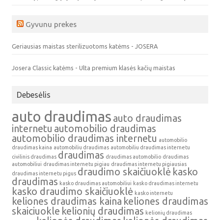
Gyvunu prekes
Geriausias maistas sterilizuotoms katėms - JOSERA
Josera Classic katėms - Ulta premium klasės kačių maistas
Debesėlis
auto draudimas
auto draudimas
internetu
automobilio draudimas
automobilio draudimas internetu
automobilio
draudimas kaina
automobiliu draudimas
automobiliu draudimas internetu
draudimas
civilinis draudimas
draudimas automobilio
draudimas
automobiliui
draudimas internetu pigiau
draudimas internetu pigiausias
draudimo skaičiuoklė
kasko
draudimas internetu pigus
draudimas
kasko draudimas automobiliui
kasko draudimas internetu
kasko draudimo skaičiuoklė
kasko internetu
keliones draudimas kaina
keliones draudimas
skaiciuokle
kelionių draudimas
kelionių draudimas