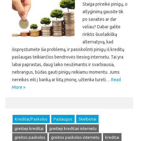
Staiga prireikė pinigų, o
atlyginimą gausite tik
po savaitės ar dar
vėliau? Dabar galite
rinktis šiuolaikišką
alternatyvą, kad
išspręstumėte šia problemą, ir pasiskolinti pinigų iš kreditų
paslaugas teikiančios bendrovės tiesiog internetu. Tai yra
labai paprastas, daug laiko neužimantis ir svarbiausia,
nebrangus, būdas gauti pinigų reikiamu momentu. Jums
nereikės eiti į banką ar kitą įmonę, užtenka turėti…
Read
More »
Kreditai/Paskolos
Paslaugos
Skelbimai
greitieji kreditai
greitieji kreditaii internetu
greitos paskolos
greitos paskolos internetu
kreditai