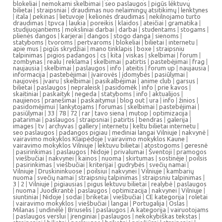
blokeliai
|
nemokami skelbimai
|
seo paslaugos
|
pigūs lėktuvų
bilietai
|
straipsniai
|
draudimas nuo nelaimingų atsitikimų
|
lenktynes
|
itala
|
pekinas
|
lietuvoje
|
kelionės draudimas
|
nekilnojamo turto
draudimas
|
tpvca
|
laukia
|
poreikis
|
klaidos
|
ateičiai
|
gramatika
|
studijuojantiems
|
moksliniai darbai
|
darbai
|
studentams
|
stogams
|
plienės dangos
|
karjerai
|
dangos
|
stogo danga
|
sienoms
|
statyboms
|
tvoroms
|
pertvaroms
|
blokeliai
|
bilietai
|
internetu
|
apie mus
|
pigūs skrydžiai
|
mano tinklapis
|
boxe
|
straipsniu
talpinimas
|
pigios padangos
|
cs
|
kita
|
viskas
|
skelbimai
|
forum
|
zombynas
|
realu
|
reklama
|
skelbimai
|
patirtis
|
pastebėjimai
|
frag
|
naujausia
|
skelbimai
|
paslaugos
|
info
|
ateitis
|
forum up
|
naujausia
|
informacija
|
pastebėjimai
|
įvairovės
|
įdomybės
|
pasiūlymai
|
naujovės
|
įvairu
|
skelbimai
|
pasikalbėjimai
|
anime club
|
garsus
|
bilietai
|
paslaugos
|
nepraleisk
|
pasidomėk
|
info
|
prie kavos
|
skaitiniai
|
paskaityk
|
negeda
|
statyboms
|
info
|
aktualijos
|
naujienos
|
pranešimai
|
paskaitymui
|
blog out
|
ura
|
info
|
žinios
|
pasidomėjimui
|
lankytojams
|
forumas
|
skelbimai
|
pastebėjimai
|
pasiūlymai
|
33
|
78
|
72
|
rar
|
tavo siena
|
mutop
|
optimizacija
|
patarimai
|
paslaugos
|
straipsniai
|
patirtis
|
bendras
|
galerija
|
images
|
tv
|
archyvas
|
gallery
|
internetu
|
keltu bilietai internetu
|
seo paslaugos
|
padangos pigiau
|
mediniai langai Vilniuje
|
nakvynė
|
vairavimo mokyklos Klaipėdoje
|
vairavimo mokyklos Kaune
|
vairavimo mokyklos Vilniuje
|
lektuvu bilietai
|
atostogoms
|
geresnė
|
pasirinkimas
|
paslaugos
|
Nidoje
|
privalumai
|
Šventoji
|
pramogos
|
viešbučiai
|
nakvynei
|
kainos
|
nuoma
|
skirtumas
|
sostinėje
|
poilsis
|
pasirinkimas
|
viešbučiai
|
kriterijai
|
gudrybės
|
svečių namai
|
Vilniuje
|
Druskininkuose
|
poilsiui
|
nakvynei
|
Vilniuje
|
kambarių
nuoma
|
svečių namai
|
straipsnių talpinimas
|
straipsniu talpinimas
|
3
|
2
|
Vilniuje
|
pigiausias
|
pigus lektuvu bilietai
|
realybė
|
paslaugos
|
nuoma
|
Juodkrantė
|
paslaugos
|
optimizacija
|
nakvynei
|
Vilniuje
|
siuntiniai
|
Nidoje
|
sodai
|
briketai
|
viešbučiai
|
CE kategorija
|
roletai
|
vairavimo mokyklos
|
viešbučiai
|
langai
|
Portugalija
|
Oslas
|
Milanas
|
undinėlė
|
Briuselis
|
paslaugos
|
A kategorija
|
vairuotojams
|
paslaugos verslui
|
įrenginiai
|
paslaugos
|
nekokybiškas tekstas
|