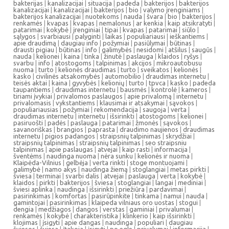
bakterijas
|
kanalizacijai
|
situacija
|
padeda
|
bakterijos
|
bakterijos
kanalizacijai
|
kanalizacijai
|
bakterijos
|
bio
|
valymo įrenginiams
|
bakterijos kanalizacijai
|
nuotekoms
|
nauda
|
švara
|
bio
|
bakterijos
|
renkamės
|
kvapas
|
kvapas
|
nemalonus
|
ar kenkia
|
kaip atsikratyti
|
patarimai
|
kokybė
|
įrenginiai
|
tipai
|
kvapas
|
patarimai
|
siūlo
|
sąlygos
|
svarbiausi
|
palyginti
|
laikas
|
populiariausi
|
ieškantiems
|
apie draudimą
|
daugiau info
|
požymiai
|
pasiūlymai
|
būtinas
|
drausti pigiau
|
būtinas
|
info
|
galimybės
|
nesidomi
|
atšilus
|
saugūs
|
nauda
|
kelionei
|
kaina
|
tinka
|
žinutė
|
paslauga
|
klaidos
|
ryšys
|
svarbu
|
info
|
atostogoms
|
talpinimas
|
akcijos
|
mikroautobusu
nuoma
|
turto
|
kelionės draudimas
|
turto
|
sveikatos
|
kelionės
|
kasko
|
civilinės atsakomybės
|
automobilio
|
draudimas internetu
|
teisės aktai
|
kaina
|
gyvybės
|
kelionių
|
turto
|
tpvca
|
kasko
|
padeda
taupantiems
|
draudimas internetu
|
bausmės
|
kontrolė
|
kameros
|
tiriami įvykiai
|
privalomos paslaugos
|
apie privalomą
|
internetu
|
privalomasis
|
vykstantiems
|
klausimai ir atsakymai
|
sąvokos
|
populiariausias
|
požymiai
|
rekomendacija
|
saugoja
|
verta
|
draudimas internetu
|
internetu
|
išsirinkti
|
atostogoms
|
kelionei
|
pasiruošti
|
padės
|
paslauga
|
patarimai
|
žmonės
|
sąvokos
|
savanoriškas
|
brangios
|
paprasta
|
draudimo naujienos
|
draudimas
internetu
|
pigios padangos
|
straipsnių talpinimas
|
skrydžiai
|
straipsnių talpinimas
|
straipsnių talpinimas
|
seo straipsniu
talpinimas
|
apie paslaugas
|
atvejai
|
kaip rasti
|
informacija
|
šventėms
|
naudinga nuoma
|
nėra sunku
|
kelionės ir nuoma
|
Klaipėda-Vilnius
|
gelbėja
|
verta rinkti
|
stoge montuojami
|
galimybė
|
namo akys
|
naudinga žiemą
|
stoglangiai
|
metas pirkti
|
šviesa
|
terminai
|
svarbi dalis
|
atvejai
|
paslauga
|
verta
|
kokybė
|
klaidos
|
pirkti
|
bakterijos
|
šviesa
|
stoglangiai
|
langai
|
mediniai
|
šviesi aplinka
|
naudinga
|
išsirinkti
|
priežiūra
|
pardavimai
|
pasirinkimas
|
komfortas
|
pasirūpinkite
|
tinkama
|
namui
|
nauda
|
gamintojai
|
pasirinkimas
|
klaipeda vilniaus oro uostas
|
stogui
|
dengia
|
medžiagos
|
dangos
|
verstas
|
gaminiai
|
privalumai
|
renkamės
|
kokybė
|
charakteristika
|
klinkerio
|
kaip išsirinkti
|
klojimas
|
įsigyti
|
apie dangas
|
naudinga
|
populiari
|
daugiau