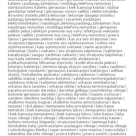
katėms
|
padangų žymėjimas
|
mobiliųjų telefonų remontas
|
sterilizuotoms katėms geriausias
|
kiek kainuoja kubilai
|
dažnai
gendantys telefonai
|
geriausias vonios valiklis
|
elektromobiliu
ikrovimo stoteliu pletra lietuvoje
|
lietuvoje daugeja stoteliu
|
padangų žymėjimas reikalingas
|
vasarinės padangos
elektromobiliams
|
naudingas žieminių padangų žymėjimas
|
kuo
naudingas remontas
|
mobiliųjų telefonų remontas
|
geriausias
valiklis peliui
|
efektyvi priemone nuo voru
|
efektyviai veikiantis
pelėsio valiklis
|
priemonė nuo vorų
|
telefonų remontas
|
josera
classic
|
geriausias pelesio valiklis
|
kas yra seo straipsniai
|
seo
straipsniu talpinimas
|
isorinis seo optimizavimas
|
vidinis seo
optimizavimas
|
kaip optimizuoti svetaine
|
namu apyvokos
reikmenys
|
buitis
|
vaikams
|
seo straipsniu talpinimas
|
bakterijos
kanalizacijai
|
saugus zaidimas vaikams
|
seo straipsniu talpinimas
|
nuo kada ziemines
|
siltnamiai stipruolis atsiliepimai
|
polikarbonatiniai šiltnamiai stipruolis
|
kodel atsiranda pelesis
|
listerijos bakterija
|
zieminio langu skyscio savybes
|
vaiku zaidimui
|
bioloģiskie risinājumi
|
geriausios kanalizacijos bakterijos
|
adblue
skystis
|
buhalterine apskaita
|
saldytuvu rankenos
|
saldytuvu
saldikliu stalciai
|
saldytuvu lentynos
|
saldytuvu termoreguliatoriai
|
saldytuvu stalciai
|
kaitinimo elementai
|
orkaiciu ventiliatoriai
|
orkaiciu duru tarpines
|
orkaiciu stiklai
|
orkaiciu termoreguliatoriai
|
parama privaciam darzeliui
|
darzeliai gelbeja
|
pasirinkimas vilniuje
|
ieskome geriausio darzelio
|
privatus darzelis
|
masinu voztuvai
|
vandens isleidimo siurbliai
|
duru stiklai
|
seo straipsniu talpinimas
|
skalbimo masinu bugnai
|
skalbimo masinu amortizatoriai
|
duru
tarpines
|
cbd aliejus
|
itempiamu lubu privalumai
|
lubu kaina
netrukdo
|
kiek kainuoja itempiamos lubos
|
itempiamos lubos kaina
|
kiek kainuoja itempiamos
|
kiek kainuoja lubos
|
lubu kainos
|
lubu
rusys vilniuje
|
lubos vilniuje
|
siltnamiai
|
turbinu remontas kaune
|
turbinu remontas klaipeda
|
straipsniai katems
|
laiminga kate
|
išmokykite katę
|
perkraustymo paslaugos vilniuje
|
meistras vilniuje
|
odontologijos klinika
|
super premium
|
sunu maistas
|
sunu edalas
|
valandinis darzelis vilniuje
|
josera katems
|
josera sunims
|
paskolos