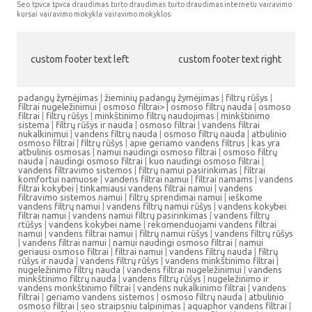
Seo
tpvca
tpvca draudimas
turto draudimas
turto draudimas internetu
vairavimo
kursai
vairavimo mokykla
vairavimo mokyklos
custom footer text left
custom footer text right
padangų žymėjimas
|
žieminių padangų žymėjimas
|
filtrų rūšys
|
filtrai nugeležinimui
|
osmoso filtrai> |
osmoso filtrų nauda
|
osmoso
filtrai
|
filtrų rūšys
|
minkštinimo filtrų naudojimas
|
minkštinimo
sistema
|
filtrų rūšys ir nauda
|
osmoso filtrai
|
vandens filtrai
nukalkinimui
|
vandens filtrų nauda
|
osmoso filtrų nauda
|
atbulinio
osmoso filtrai
|
filtrų rūšys
|
apie geriamo vandens filtrus
|
kas yra
atbulinis osmosas
|
namui naudingi osmoso filtrai
|
osmoso filtrų
nauda
|
naudingi osmoso filtrai
|
kuo naudingi osmoso filtrai
|
vandens filtravimo sistemos
|
filtrų namui pasirinkimas
|
filtrai
komfortui namuose
|
vandens filtrai namui
|
filtrai namams
|
vandens
filtrai kokybei
|
tinkamiausi vandens filtrai namui
|
vandens
filtravimo sistemos namui
|
filtrų sprendimai namui
|
ieškome
vandens filtrų namui
|
vandens filtrų namui rūšys
|
vandens kokybei
filtrai namui
|
vandens namui filtrų pasirinkimas
|
vandens filtrų
rtūšys
|
vandens kokybei name
|
rekomenduojami vandens filtrai
namui
|
vandens filtrai namui
|
filtrų namui rūšys
|
vandens filtrų rūšys
|
vandens filtrai namui
|
namui naudingi osmoso filtrai
|
namui
geriausi osmoso filtrai
|
filtrai namui
|
vandens filtrų nauda
|
filtrų
rūšys ir nauda
|
vandens filtrų rūšys
|
vandens minkštinimo filtrai
|
nugeležinimo filtrų nauda
|
vandens filtrai nugeležinimui
|
vandens
minkštinimo filtrų nauda
|
vandens filtrų rūšys
|
nugeležinimo ir
vandens monkštinimo filtrai
|
vandens nukalkinimo filtrai
|
vandens
filtrai
|
geriamo vandens sistemos
|
osmoso filtrų nauda
|
atbulinio
osmoso filtrai
|
seo straipsniu talpinimas
|
aquaphor vandens filtrai
|