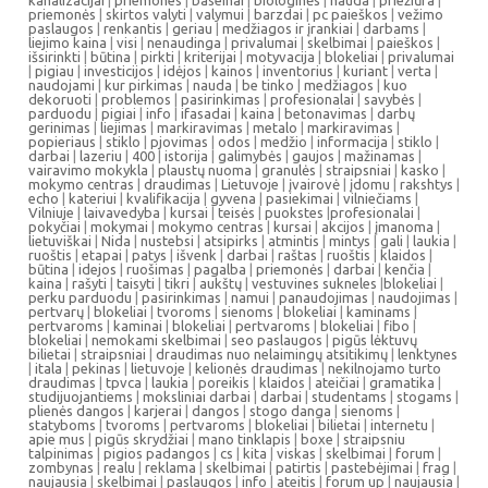
kanalizacijai
|
priemones
|
baseinai
|
biologinės
|
nauda
|
priežiūra
|
priemonės
|
skirtos valyti
|
valymui
|
barzdai
|
pc paieškos
|
vežimo
paslaugos
|
renkantis
|
geriau
|
medžiagos ir įrankiai
|
darbams
|
liejimo kaina
|
visi
|
nenaudinga
|
privalumai
|
skelbimai
|
paieškos
|
išsirinkti
|
būtina
|
pirkti
|
kriterijai
|
motyvacija
|
blokeliai
|
privalumai
|
pigiau
|
investicijos
|
idėjos
|
kainos
|
inventorius
|
kuriant
|
verta
|
naudojami
|
kur pirkimas
|
nauda
|
be tinko
|
medžiagos
|
kuo
dekoruoti
|
problemos
|
pasirinkimas
|
profesionalai
|
savybės
|
parduodu
|
pigiai
|
info
|
ifasadai
|
kaina
|
betonavimas
|
darbų
gerinimas
|
liejimas
|
markiravimas
|
metalo
|
markiravimas
|
popieriaus
|
stiklo
|
pjovimas
|
odos
|
medžio
|
informacija
|
stiklo
|
darbai
|
lazeriu
|
400
|
istorija
|
galimybės
|
gaujos
|
mažinamas
|
vairavimo mokykla
|
plaustų nuoma
|
granulės
|
straipsniai
|
kasko
|
mokymo centras
|
draudimas
|
Lietuvoje
|
įvairovė
|
įdomu
|
rakshtys
|
echo
|
kateriui
|
kvalifikacija
|
gyvena
|
pasiekimai
|
vilniečiams
|
Vilniuje
|
laivavedyba
|
kursai
|
teisės
|
puokstes
|
profesionalai
|
pokyčiai
|
mokymai
|
mokymo centras
|
kursai
|
akcijos
|
įmanoma
|
lietuviškai
|
Nida
|
nustebsi
|
atsipirks
|
atmintis
|
mintys
|
gali
|
laukia
|
ruoštis
|
etapai
|
patys
|
išvenk
|
darbai
|
raštas
|
ruoštis
|
klaidos
|
būtina
|
idejos
|
ruošimas
|
pagalba
|
priemonės
|
darbai
|
kenčia
|
kaina
|
rašyti
|
taisyti
|
tikri
|
aukštų
|
vestuvines sukneles
|
blokeliai
|
perku parduodu
|
pasirinkimas
|
namui
|
panaudojimas
|
naudojimas
|
pertvarų
|
blokeliai
|
tvoroms
|
sienoms
|
blokeliai
|
kaminams
|
pertvaroms
|
kaminai
|
blokeliai
|
pertvaroms
|
blokeliai
|
fibo
|
blokeliai
|
nemokami skelbimai
|
seo paslaugos
|
pigūs lėktuvų
bilietai
|
straipsniai
|
draudimas nuo nelaimingų atsitikimų
|
lenktynes
|
itala
|
pekinas
|
lietuvoje
|
kelionės draudimas
|
nekilnojamo turto
draudimas
|
tpvca
|
laukia
|
poreikis
|
klaidos
|
ateičiai
|
gramatika
|
studijuojantiems
|
moksliniai darbai
|
darbai
|
studentams
|
stogams
|
plienės dangos
|
karjerai
|
dangos
|
stogo danga
|
sienoms
|
statyboms
|
tvoroms
|
pertvaroms
|
blokeliai
|
bilietai
|
internetu
|
apie mus
|
pigūs skrydžiai
|
mano tinklapis
|
boxe
|
straipsniu
talpinimas
|
pigios padangos
|
cs
|
kita
|
viskas
|
skelbimai
|
forum
|
zombynas
|
realu
|
reklama
|
skelbimai
|
patirtis
|
pastebėjimai
|
frag
|
naujausia
|
skelbimai
|
paslaugos
|
info
|
ateitis
|
forum up
|
naujausia
|