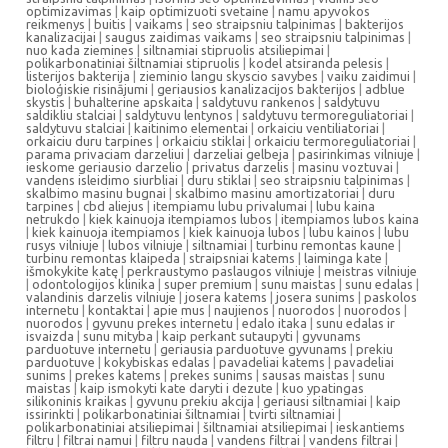
optimizavimas
|
kaip optimizuoti svetaine
|
namu apyvokos
reikmenys
|
buitis
|
vaikams
|
seo straipsniu talpinimas
|
bakterijos
kanalizacijai
|
saugus zaidimas vaikams
|
seo straipsniu talpinimas
|
nuo kada ziemines
|
siltnamiai stipruolis atsiliepimai
|
polikarbonatiniai šiltnamiai stipruolis
|
kodel atsiranda pelesis
|
listerijos bakterija
|
zieminio langu skyscio savybes
|
vaiku zaidimui
|
bioloģiskie risinājumi
|
geriausios kanalizacijos bakterijos
|
adblue
skystis
|
buhalterine apskaita
|
saldytuvu rankenos
|
saldytuvu
saldikliu stalciai
|
saldytuvu lentynos
|
saldytuvu termoreguliatoriai
|
saldytuvu stalciai
|
kaitinimo elementai
|
orkaiciu ventiliatoriai
|
orkaiciu duru tarpines
|
orkaiciu stiklai
|
orkaiciu termoreguliatoriai
|
parama privaciam darzeliui
|
darzeliai gelbeja
|
pasirinkimas vilniuje
|
ieskome geriausio darzelio
|
privatus darzelis
|
masinu voztuvai
|
vandens isleidimo siurbliai
|
duru stiklai
|
seo straipsniu talpinimas
|
skalbimo masinu bugnai
|
skalbimo masinu amortizatoriai
|
duru
tarpines
|
cbd aliejus
|
itempiamu lubu privalumai
|
lubu kaina
netrukdo
|
kiek kainuoja itempiamos lubos
|
itempiamos lubos kaina
|
kiek kainuoja itempiamos
|
kiek kainuoja lubos
|
lubu kainos
|
lubu
rusys vilniuje
|
lubos vilniuje
|
siltnamiai
|
turbinu remontas kaune
|
turbinu remontas klaipeda
|
straipsniai katems
|
laiminga kate
|
išmokykite katę
|
perkraustymo paslaugos vilniuje
|
meistras vilniuje
|
odontologijos klinika
|
super premium
|
sunu maistas
|
sunu edalas
|
valandinis darzelis vilniuje
|
josera katems
|
josera sunims
|
paskolos
internetu
|
kontaktai
|
apie mus
|
naujienos
|
nuorodos
|
nuorodos
|
nuorodos
|
gyvunu prekes internetu
|
edalo itaka
|
sunu edalas ir
isvaizda
|
sunu mityba
|
kaip perkant sutaupyti
|
gyvunams
parduotuve internetu
|
geriausia parduotuve gyvunams
|
prekiu
parduotuve
|
kokybiskas edalas
|
pavadeliai katems
|
pavadeliai
sunims
|
prekes katems
|
prekes sunims
|
sausas maistas
|
sunu
maistas
|
kaip ismokyti kate daryti i dezute
|
kuo ypatingas
silikoninis kraikas
|
gyvunu prekiu akcija
|
geriausi siltnamiai
|
kaip
issirinkti
|
polikarbonatiniai šiltnamiai
|
tvirti siltnamiai
|
polikarbonatiniai atsiliepimai
|
šiltnamiai atsiliepimai
|
ieskantiems
filtru
|
filtrai namui
|
filtru nauda
|
vandens filtrai
|
vandens filtrai
|