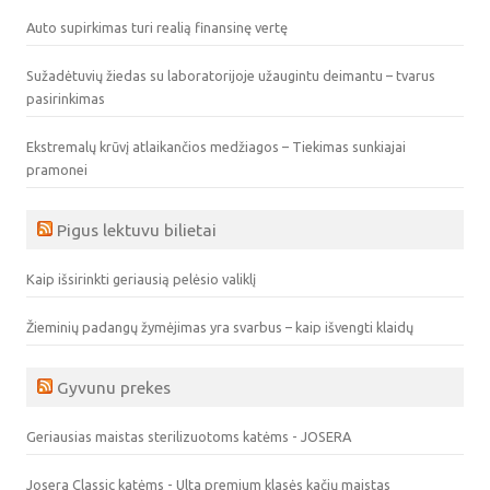
Auto supirkimas turi realią finansinę vertę
Sužadėtuvių žiedas su laboratorijoje užaugintu deimantu – tvarus
pasirinkimas
Ekstremalų krūvį atlaikančios medžiagos – Tiekimas sunkiajai
pramonei
Pigus lektuvu bilietai
Kaip išsirinkti geriausią pelėsio valiklį
Žieminių padangų žymėjimas yra svarbus – kaip išvengti klaidų
Gyvunu prekes
Geriausias maistas sterilizuotoms katėms - JOSERA
Josera Classic katėms - Ulta premium klasės kačių maistas