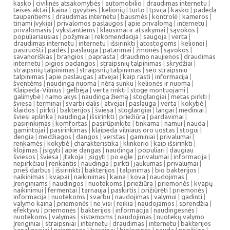
kasko
|
civilinės atsakomybės
|
automobilio
|
draudimas internetu
|
teisės aktai
|
kaina
|
gyvybės
|
kelionių
|
turto
|
tpvca
|
kasko
|
padeda
taupantiems
|
draudimas internetu
|
bausmės
|
kontrolė
|
kameros
|
tiriami įvykiai
|
privalomos paslaugos
|
apie privalomą
|
internetu
|
privalomasis
|
vykstantiems
|
klausimai ir atsakymai
|
sąvokos
|
populiariausias
|
požymiai
|
rekomendacija
|
saugoja
|
verta
|
draudimas internetu
|
internetu
|
išsirinkti
|
atostogoms
|
kelionei
|
pasiruošti
|
padės
|
paslauga
|
patarimai
|
žmonės
|
sąvokos
|
savanoriškas
|
brangios
|
paprasta
|
draudimo naujienos
|
draudimas
internetu
|
pigios padangos
|
straipsnių talpinimas
|
skrydžiai
|
straipsnių talpinimas
|
straipsnių talpinimas
|
seo straipsniu
talpinimas
|
apie paslaugas
|
atvejai
|
kaip rasti
|
informacija
|
šventėms
|
naudinga nuoma
|
nėra sunku
|
kelionės ir nuoma
|
Klaipėda-Vilnius
|
gelbėja
|
verta rinkti
|
stoge montuojami
|
galimybė
|
namo akys
|
naudinga žiemą
|
stoglangiai
|
metas pirkti
|
šviesa
|
terminai
|
svarbi dalis
|
atvejai
|
paslauga
|
verta
|
kokybė
|
klaidos
|
pirkti
|
bakterijos
|
šviesa
|
stoglangiai
|
langai
|
mediniai
|
šviesi aplinka
|
naudinga
|
išsirinkti
|
priežiūra
|
pardavimai
|
pasirinkimas
|
komfortas
|
pasirūpinkite
|
tinkama
|
namui
|
nauda
|
gamintojai
|
pasirinkimas
|
klaipeda vilniaus oro uostas
|
stogui
|
dengia
|
medžiagos
|
dangos
|
verstas
|
gaminiai
|
privalumai
|
renkamės
|
kokybė
|
charakteristika
|
klinkerio
|
kaip išsirinkti
|
klojimas
|
įsigyti
|
apie dangas
|
naudinga
|
populiari
|
daugiau
šviesos
|
šviesa
|
įtakoja
|
įsigyti
|
po egle
|
privalumai
|
informacija
|
nepirkčiau
|
renkantis
|
naudinga
|
pirkti
|
jaukumas
|
privalumai
|
prieš darbus
|
išsirinkti
|
bakterijos
|
talpinimas
|
bio bakterijos
|
naikinimas
|
kvapai
|
naikinimas
|
kaina
|
kova
|
naudojimas
|
įrenginiams
|
naudingos
|
nuotekoms
|
priežiūra
|
priemonės
|
kvapų
naikinimui
|
fermentai
|
tarnauja
|
paskirtis
|
prižiūrėti
|
priemonės
|
informacija
|
nuotekoms
|
svarbu
|
naudojimas
|
valymui
|
gadinti
|
valymo kaina
|
priemonės
|
ne visi
|
reikia
|
naudojamos
|
sprendžia
|
efektyvu
|
priemonės
|
bakterijos
|
informacija
|
naudingesnės
|
nuotekoms
|
valymas
|
sistemoms
|
naudojimas
|
nuotekų valymo
įrenginiai
|
straipsniai
|
internetu
|
draudimas
|
internetu
|
bakterijos