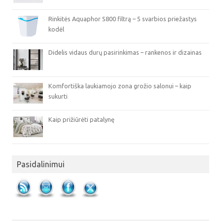
Rinkitės Aquaphor S800 filtrą – 5 svarbios priežastys
kodėl
Didelis vidaus durų pasirinkimas – rankenos ir dizainas
Komfortiška laukiamojo zona grožio salonui – kaip
sukurti
Kaip prižiūrėti patalynę
Pasidalinimui