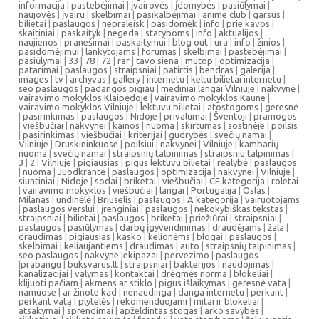
informacija
|
pastebėjimai
|
įvairovės
|
įdomybės
|
pasiūlymai
|
naujovės
|
įvairu
|
skelbimai
|
pasikalbėjimai
|
anime club
|
garsus
|
bilietai
|
paslaugos
|
nepraleisk
|
pasidomėk
|
info
|
prie kavos
|
skaitiniai
|
paskaityk
|
negeda
|
statyboms
|
info
|
aktualijos
|
naujienos
|
pranešimai
|
paskaitymui
|
blog out
|
ura
|
info
|
žinios
|
pasidomėjimui
|
lankytojams
|
forumas
|
skelbimai
|
pastebėjimai
|
pasiūlymai
|
33
|
78
|
72
|
rar
|
tavo siena
|
mutop
|
optimizacija
|
patarimai
|
paslaugos
|
straipsniai
|
patirtis
|
bendras
|
galerija
|
images
|
tv
|
archyvas
|
gallery
|
internetu
|
keltu bilietai internetu
|
seo paslaugos
|
padangos pigiau
|
mediniai langai Vilniuje
|
nakvynė
|
vairavimo mokyklos Klaipėdoje
|
vairavimo mokyklos Kaune
|
vairavimo mokyklos Vilniuje
|
lektuvu bilietai
|
atostogoms
|
geresnė
|
pasirinkimas
|
paslaugos
|
Nidoje
|
privalumai
|
Šventoji
|
pramogos
|
viešbučiai
|
nakvynei
|
kainos
|
nuoma
|
skirtumas
|
sostinėje
|
poilsis
|
pasirinkimas
|
viešbučiai
|
kriterijai
|
gudrybės
|
svečių namai
|
Vilniuje
|
Druskininkuose
|
poilsiui
|
nakvynei
|
Vilniuje
|
kambarių
nuoma
|
svečių namai
|
straipsnių talpinimas
|
straipsniu talpinimas
|
3
|
2
|
Vilniuje
|
pigiausias
|
pigus lektuvu bilietai
|
realybė
|
paslaugos
|
nuoma
|
Juodkrantė
|
paslaugos
|
optimizacija
|
nakvynei
|
Vilniuje
|
siuntiniai
|
Nidoje
|
sodai
|
briketai
|
viešbučiai
|
CE kategorija
|
roletai
|
vairavimo mokyklos
|
viešbučiai
|
langai
|
Portugalija
|
Oslas
|
Milanas
|
undinėlė
|
Briuselis
|
paslaugos
|
A kategorija
|
vairuotojams
|
paslaugos verslui
|
įrenginiai
|
paslaugos
|
nekokybiškas tekstas
|
straipsniai
|
bilietai
|
paslaugos
|
briketai
|
priežiūrai
|
straipsniai
|
paslaugos
|
pasiūlymas
|
darbų įgyvendinimas
|
draudėjams
|
žala
|
draudimas
|
pigiausias
|
kasko
|
kelionėms
|
blogai
|
paslaugos
|
skelbimai
|
keliaujantiems
|
draudimas
|
auto
|
straipsnių talpinimas
|
seo paslaugos
|
nakvyne
|
ekipazai
|
pervezimo
|
paslaugos
|
prabangu
|
buksvarus.lt
|
straipsniai
|
bakterijos
|
naudojimas
|
kanalizacijai
|
valymas
|
kontaktai
|
drėgmės norma
|
blokeliai
|
klijuoti pačiam
|
akmens ar stiklo
|
pigus išlaikymas
|
geresnė vata
|
namuose
|
ar žinote kad
|
nenaudinga
|
danga internetu
|
perkant
|
perkant vatą
|
plytelės
|
rekomenduojami
|
mitai ir blokeliai
|
atsakymai
|
sprendimai
|
apželdintas stogas
|
arko savybės
|