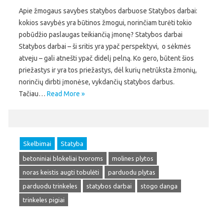
Apie žmogaus savybes statybos darbuose Statybos darbai:
kokios savybės yra būtinos žmogui, norinčiam turėti tokio
pobūdžio paslaugas teikiančią įmonę? Statybos darbai
Statybos darbai – ši sritis yra ypač perspektyvi, o sėkmės
atveju – gali atnešti ypač didelį pelną. Ko gero, būtent šios
priežastys ir yra tos priežastys, dėl kurių netrūksta žmonių,
norinčių dirbti įmonėse, vykdančių statybos darbus.
Tačiau…
Read More »
Skelbimai
Statyba
betoniniai blokeliai tvoroms
molines plytos
noras keistis augti tobulėti
parduodu plytas
parduodu trinkeles
statybos darbai
stogo danga
trinkeles pigiai