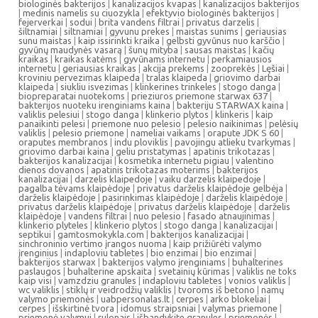
biologinės bakterijos
|
kanalizacijos kvapas
|
kanalizacijos bakterijos
|
medinis namelis su ciuozykla
|
efektyvio biologinės bakterijos
|
fejerverkai
|
sodui
|
brita vandens filtrai
|
privatus darzelis
|
šiltnamiai
|
siltnamiai
|
gyvunu prekes
|
maistas sunims
|
geriausias
sunu maistas
|
kaip issirinkti kraika
|
gelbsti gyvūnus nuo karščio
|
gyvūnų maudynės vasarą
|
šunų mityba
|
sausas maistas
|
kačių
kraikas
|
kraikas katėms
|
gyvūnams internetu
|
perkamiausios
internetu
|
geriausias kraikas
|
akcija prekems
|
zooprekės
|
Lęšiai
|
kroviniu pervezimas klaipeda
|
tralas klaipeda
|
griovimo darbai
klaipeda
|
siukliu isvezimas
|
klinkerines trinkeles
|
stogo danga
|
biopreparatai nuotekoms
|
prieziuros priemone starwax 637
|
bakterijos nuoteku irenginiams kaina
|
bakteriju STARWAX kaina
|
valiklis pelesiui
|
stogo danga
|
klinkerio plytos
|
klinkeris
|
kaip
panaikinti pelesi
|
priemone nuo pelesio
|
pelesio naikinimas
|
pelėsių
valiklis
|
pelesio priemone
|
nameliai vaikams
|
orapute JDK S 60
|
oraputes membranos
|
indu ploviklis
|
pavojingu atlieku tvarkymas
|
griovimo darbai kaina
|
geliu pristatymas
|
apatinis trikotazas
|
bakterijos kanalizacijai
|
kosmetika internetu pigiau
|
valentino
dienos dovanos
|
apatinis trikotazas moterims
|
bakterijos
kanalizacijai
|
darzelis klaipedoje
|
vaiku darzelis klaipedoje
|
pagalba tėvams klaipėdoje
|
privatus darželis klaipėdoje gelbėja
|
darželis klaipėdoje
|
pasirinkimas klaipėdoje
|
darželis klaipėdoje
|
privatus darželis klaipėdoje
|
privatus darželis klaipėdoje
|
darželis
klaipėdoje
|
vandens filtrai
|
nuo pelesio
|
fasado atnaujinimas
|
klinkerio plyteles
|
klinkerio plytos
|
stogo danga
|
kanalizacijai
|
septikui
|
gamtosmokykla.com
|
bakterijos kanalizacijai
|
sinchroninio vertimo įrangos nuoma
|
kaip prižiūrėti valymo
įrenginius
|
indaploviu tabletes
|
bio enzimai
|
bio enzimai
|
bakterijos starwax
|
bakterijos valymo įrenginiams
|
buhalterines
paslaugos
|
buhalterine apskaita
|
svetainių kūrimas
|
valiklis ne toks
kaip visi
|
vamzdziu granules
|
indaploviu tabletes
|
vonios valiklis
|
wc valiklis
|
stiklų ir veidrodžių valiklis
|
tvoroms iš betono
|
namų
valymo priemonės
|
uabpersonalas.lt
|
cerpes
|
arko blokeliai
|
cerpes
|
išskirtinė tvora
|
idomus straipsniai
|
valymas priemone
|
priemonė valymui
|
rulonais
|
išbandykite granules
|
priemonės
|