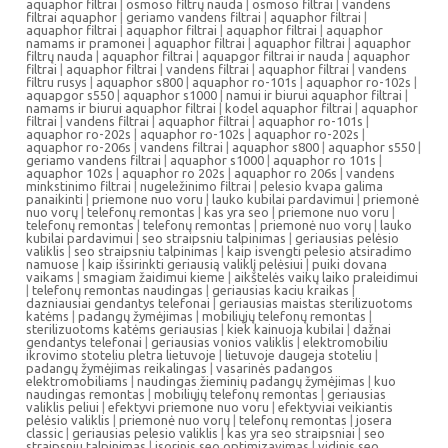
aquaphor filtrai
|
osmoso filtrų nauda
|
osmoso filtrai
|
vandens
filtrai aquaphor
|
geriamo vandens filtrai
|
aquaphor filtrai
|
aquaphor filtrai
|
aquaphor filtrai
|
aquaphor filtrai
|
aquaphor
namams ir pramonei
|
aquaphor filtrai
|
aquaphor filtrai
|
aquaphor
filtrų nauda
|
aquaphor filtrai
|
aquapgor filtrai ir nauda
|
aquaphor
filtrai
|
aquaphor filtrai
|
vandens filtrai
|
aquaphor filtrai
|
vandens
filtru rusys
|
aquaphor s800
|
aquaphor ro-101s
|
aquaphor ro-102s
|
aquapgor s550
|
aquaphor s1000
|
namui ir biurui aquaphor filtrai
|
namams ir biurui aquaphor filtrai
|
kodel aquaphor filtrai
|
aquaphor
filtrai
|
vandens filtrai
|
aquaphor filtrai
|
aquaphor ro-101s
|
aquaphor ro-202s
|
aquaphor ro-102s
|
aquaphor ro-202s
|
aquaphor ro-206s
|
vandens filtrai
|
aquaphor s800
|
aquaphor s550
|
geriamo vandens filtrai
|
aquaphor s1000
|
aquaphor ro 101s
|
aquaphor 102s
|
aquaphor ro 202s
|
aquaphor ro 206s
|
vandens
minkstinimo filtrai
|
nugeležinimo filtrai
|
pelesio kvapa galima
panaikinti
|
priemone nuo voru
|
lauko kubilai pardavimui
|
priemonė
nuo vorų
|
telefonų remontas
|
kas yra seo
|
priemone nuo voru
|
telefonų remontas
|
telefonų remontas
|
priemonė nuo vorų
|
lauko
kubilai pardavimui
|
seo straipsniu talpinimas
|
geriausias pelėsio
valiklis
|
seo straipsniu talpinimas
|
kaip isvengti pelesio atsiradimo
namuose
|
kaip išsirinkti geriausią valiklį pelėsiui
|
puiki dovana
vaikams
|
smagiam žaidimui kieme
|
aikštelės vaikų laiko praleidimui
|
telefonų remontas naudingas
|
geriausias kaciu kraikas
|
dazniausiai gendantys telefonai
|
geriausias maistas sterilizuotoms
katėms
|
padangų žymėjimas
|
mobiliųjų telefonų remontas
|
sterilizuotoms katėms geriausias
|
kiek kainuoja kubilai
|
dažnai
gendantys telefonai
|
geriausias vonios valiklis
|
elektromobiliu
ikrovimo stoteliu pletra lietuvoje
|
lietuvoje daugeja stoteliu
|
padangų žymėjimas reikalingas
|
vasarinės padangos
elektromobiliams
|
naudingas žieminių padangų žymėjimas
|
kuo
naudingas remontas
|
mobiliųjų telefonų remontas
|
geriausias
valiklis peliui
|
efektyvi priemone nuo voru
|
efektyviai veikiantis
pelėsio valiklis
|
priemonė nuo vorų
|
telefonų remontas
|
josera
classic
|
geriausias pelesio valiklis
|
kas yra seo straipsniai
|
seo
straipsniu talpinimas
|
isorinis seo optimizavimas
|
vidinis seo