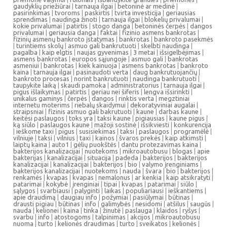
gaudyklių priežiūrai
|
tarnauja ilgai
|
betoninė ar medinė
|
pasirinkimas
|
tvoroms
|
paskirtis
|
tvirta investicija
|
geriausias
sprendimas
|
naudinga žinoti
|
tarnauja ilgai
|
blokelių privalumai
|
kokie privalumai
|
patirtis
|
stogo danga
|
betoninės čerpės
|
dangos
privalumai
|
geriausia danga
|
faktai
|
fizinio asmens bankrotas
|
fizinių asmenų bankroto įstatymas
|
bankrotas
|
bankroto pasekmės
|
turintiems skolų
|
asmuo gali bankrutuoti
|
skelbti naudinga
|
pagalba
|
kaip elgtis
|
naujas gyvenimas
|
3 metai
|
išsigelbėjimas
|
asmens bankrotas
|
europos sąjungoje
|
asmuo gali
|
bankrotas
asmeniui
|
bankrotas
|
kiek kainuoja
|
asmens bankrotas
|
bankroto
kaina
|
tarnauja ilgai
|
pasinaudoti verta
|
daug bankrutuojančių
|
bankroto procesas
|
norint bankrutuoti
|
naudinga bankrutuoti
|
taupykite laiką
|
skaudi pamoka
|
administratorius
|
tarnauja ilgai
|
pigus išlaikymas
|
patirtis
|
geriau nei šiferis
|
lengva išsirinkti
|
unikalus gaminys
|
čerpės
|
dangos
|
rinktis verta
|
megztiniai
internetu moterims
|
riebalų skaidymui
|
dekoratyviniai augalai
|
straipsniai
|
fizinis asmuo gali bakrutuoti
|
kaune
|
darbas kaune
|
keitėsi paslaugos
|
toks yra
|
taksi kaune
|
pigiausias
|
kaune pigus
|
ką siūlo
|
paslaugos kaune
|
mažoji sostinė
|
išsikviesti
|
konkurencija
|
ieškome taxi
|
pigus
|
susisiekimas
|
taksi
|
paslaugos
|
programėlė
|
vilniuje
|
taksi
|
vilnius
|
taxi
|
kainos
|
švaros prekės
|
kaip atkimsti
|
laiptų kaina
|
auto1
|
gėlių puokštės
|
dantu protezavimas kaina
|
bakterijos kanalizacijai
|
nuotekoms
|
mikroautobusu
|
blogas
|
apie
bakterijas
|
kanalizacijai
|
situacija
|
padeda
|
bakterijos
|
bakterijos
kanalizacijai
|
kanalizacijai
|
bakterijos
|
bio
|
valymo įrenginiams
|
bakterijos kanalizacijai
|
nuotekoms
|
nauda
|
švara
|
bio
|
bakterijos
|
renkamės
|
kvapas
|
kvapas
|
nemalonus
|
ar kenkia
|
kaip atsikratyti
|
patarimai
|
kokybė
|
įrenginiai
|
tipai
|
kvapas
|
patarimai
|
siūlo
|
sąlygos
|
svarbiausi
|
palyginti
|
laikas
|
populiariausi
|
ieškantiems
|
apie draudimą
|
daugiau info
|
požymiai
|
pasiūlymai
|
būtinas
|
drausti pigiau
|
būtinas
|
info
|
galimybės
|
nesidomi
|
atšilus
|
saugūs
|
nauda
|
kelionei
|
kaina
|
tinka
|
žinutė
|
paslauga
|
klaidos
|
ryšys
|
svarbu
|
info
|
atostogoms
|
talpinimas
|
akcijos
|
mikroautobusu
nuoma
|
turto
|
kelionės draudimas
|
turto
|
sveikatos
|
kelionės
|