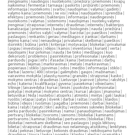
įrenginiams
|
naudingos
|
nuotekoms
|
priežiūra
|
priemonės
|
kvapų
naikinimui
|
fermentai
|
tarnauja
|
paskirtis
|
prižiūrėti
|
priemonės
|
informacija
|
nuotekoms
|
svarbu
|
naudojimas
|
valymui
|
gadinti
|
valymo kaina
|
priemonės
|
ne visi
|
reikia
|
naudojamos
|
sprendžia
|
efektyvu
|
priemonės
|
bakterijos
|
informacija
|
naudingesnės
|
nuotekoms
|
valymas
|
sistemoms
|
naudojimas
|
nuotekų valymo
įrenginiai
|
straipsniai
|
internetu
|
draudimas
|
internetu
|
bakterijos
kanalizacijai
|
priemones
|
baseinai
|
biologinės
|
nauda
|
priežiūra
|
priemonės
|
skirtos valyti
|
valymui
|
barzdai
|
pc paieškos
|
vežimo
paslaugos
|
renkantis
|
geriau
|
medžiagos ir įrankiai
|
darbams
|
liejimo kaina
|
visi
|
nenaudinga
|
privalumai
|
skelbimai
|
paieškos
|
išsirinkti
|
būtina
|
pirkti
|
kriterijai
|
motyvacija
|
blokeliai
|
privalumai
|
pigiau
|
investicijos
|
idėjos
|
kainos
|
inventorius
|
kuriant
|
verta
|
naudojami
|
kur pirkimas
|
nauda
|
be tinko
|
medžiagos
|
kuo
dekoruoti
|
problemos
|
pasirinkimas
|
profesionalai
|
savybės
|
parduodu
|
pigiai
|
info
|
ifasadai
|
kaina
|
betonavimas
|
darbų
gerinimas
|
liejimas
|
markiravimas
|
metalo
|
markiravimas
|
popieriaus
|
stiklo
|
pjovimas
|
odos
|
medžio
|
informacija
|
stiklo
|
darbai
|
lazeriu
|
400
|
istorija
|
galimybės
|
gaujos
|
mažinamas
|
vairavimo mokykla
|
plaustų nuoma
|
granulės
|
straipsniai
|
kasko
|
mokymo centras
|
draudimas
|
Lietuvoje
|
įvairovė
|
įdomu
|
rakshtys
|
echo
|
kateriui
|
kvalifikacija
|
gyvena
|
pasiekimai
|
vilniečiams
|
Vilniuje
|
laivavedyba
|
kursai
|
teisės
|
puokstes
|
profesionalai
|
pokyčiai
|
mokymai
|
mokymo centras
|
kursai
|
akcijos
|
įmanoma
|
lietuviškai
|
Nida
|
nustebsi
|
atsipirks
|
atmintis
|
mintys
|
gali
|
laukia
|
ruoštis
|
etapai
|
patys
|
išvenk
|
darbai
|
raštas
|
ruoštis
|
klaidos
|
būtina
|
idejos
|
ruošimas
|
pagalba
|
priemonės
|
darbai
|
kenčia
|
kaina
|
rašyti
|
taisyti
|
tikri
|
aukštų
|
vestuvines sukneles
|
blokeliai
|
perku parduodu
|
pasirinkimas
|
namui
|
panaudojimas
|
naudojimas
|
pertvarų
|
blokeliai
|
tvoroms
|
sienoms
|
blokeliai
|
kaminams
|
pertvaroms
|
kaminai
|
blokeliai
|
pertvaroms
|
blokeliai
|
fibo
|
blokeliai
|
nemokami skelbimai
|
seo paslaugos
|
pigūs lėktuvų
bilietai
|
straipsniai
|
draudimas nuo nelaimingų atsitikimų
|
lenktynes
|
itala
|
pekinas
|
lietuvoje
|
kelionės draudimas
|
nekilnojamo turto
draudimas
|
tpvca
|
laukia
|
poreikis
|
klaidos
|
ateičiai
|
gramatika
|