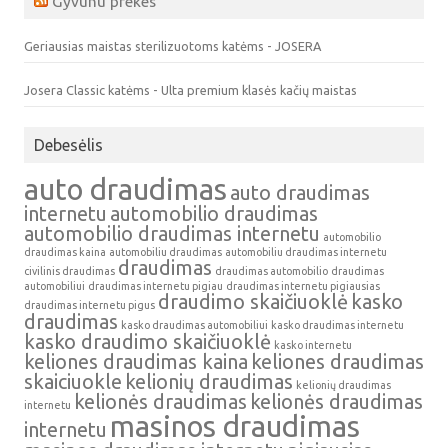
Gyvunu prekes
Geriausias maistas sterilizuotoms katėms - JOSERA
Josera Classic katėms - Ulta premium klasės kačių maistas
Debesėlis
auto draudimas
auto draudimas
internetu
automobilio draudimas
automobilio draudimas internetu
automobilio
draudimas kaina
automobiliu draudimas
automobiliu draudimas internetu
draudimas
civilinis draudimas
draudimas automobilio
draudimas
automobiliui
draudimas internetu pigiau
draudimas internetu pigiausias
draudimo skaičiuoklė
kasko
draudimas internetu pigus
draudimas
kasko draudimas automobiliui
kasko draudimas internetu
kasko draudimo skaičiuoklė
kasko internetu
keliones draudimas kaina
keliones draudimas
skaiciuokle
kelionių draudimas
kelionių draudimas
kelionės draudimas
kelionės draudimas
internetu
masinos draudimas
internetu