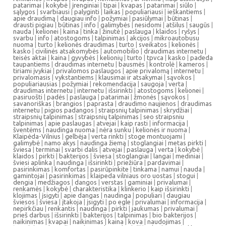
patarimai
|
kokybė
|
įrenginiai
|
tipai
|
kvapas
|
patarimai
|
siūlo
|
sąlygos
|
svarbiausi
|
palyginti
|
laikas
|
populiariausi
|
ieškantiems
|
apie draudimą
|
daugiau info
|
požymiai
|
pasiūlymai
|
būtinas
|
drausti pigiau
|
būtinas
|
info
|
galimybės
|
nesidomi
|
atšilus
|
saugūs
|
nauda
|
kelionei
|
kaina
|
tinka
|
žinutė
|
paslauga
|
klaidos
|
ryšys
|
svarbu
|
info
|
atostogoms
|
talpinimas
|
akcijos
|
mikroautobusu
nuoma
|
turto
|
kelionės draudimas
|
turto
|
sveikatos
|
kelionės
|
kasko
|
civilinės atsakomybės
|
automobilio
|
draudimas internetu
|
teisės aktai
|
kaina
|
gyvybės
|
kelionių
|
turto
|
tpvca
|
kasko
|
padeda
taupantiems
|
draudimas internetu
|
bausmės
|
kontrolė
|
kameros
|
tiriami įvykiai
|
privalomos paslaugos
|
apie privalomą
|
internetu
|
privalomasis
|
vykstantiems
|
klausimai ir atsakymai
|
sąvokos
|
populiariausias
|
požymiai
|
rekomendacija
|
saugoja
|
verta
|
draudimas internetu
|
internetu
|
išsirinkti
|
atostogoms
|
kelionei
|
pasiruošti
|
padės
|
paslauga
|
patarimai
|
žmonės
|
sąvokos
|
savanoriškas
|
brangios
|
paprasta
|
draudimo naujienos
|
draudimas
internetu
|
pigios padangos
|
straipsnių talpinimas
|
skrydžiai
|
straipsnių talpinimas
|
straipsnių talpinimas
|
seo straipsniu
talpinimas
|
apie paslaugas
|
atvejai
|
kaip rasti
|
informacija
|
šventėms
|
naudinga nuoma
|
nėra sunku
|
kelionės ir nuoma
|
Klaipėda-Vilnius
|
gelbėja
|
verta rinkti
|
stoge montuojami
|
galimybė
|
namo akys
|
naudinga žiemą
|
stoglangiai
|
metas pirkti
|
šviesa
|
terminai
|
svarbi dalis
|
atvejai
|
paslauga
|
verta
|
kokybė
|
klaidos
|
pirkti
|
bakterijos
|
šviesa
|
stoglangiai
|
langai
|
mediniai
|
šviesi aplinka
|
naudinga
|
išsirinkti
|
priežiūra
|
pardavimai
|
pasirinkimas
|
komfortas
|
pasirūpinkite
|
tinkama
|
namui
|
nauda
|
gamintojai
|
pasirinkimas
|
klaipeda vilniaus oro uostas
|
stogui
|
dengia
|
medžiagos
|
dangos
|
verstas
|
gaminiai
|
privalumai
|
renkamės
|
kokybė
|
charakteristika
|
klinkerio
|
kaip išsirinkti
|
klojimas
|
įsigyti
|
apie dangas
|
naudinga
|
populiari
|
daugiau
šviesos
|
šviesa
|
įtakoja
|
įsigyti
|
po egle
|
privalumai
|
informacija
|
nepirkčiau
|
renkantis
|
naudinga
|
pirkti
|
jaukumas
|
privalumai
|
prieš darbus
|
išsirinkti
|
bakterijos
|
talpinimas
|
bio bakterijos
|
naikinimas
|
kvapai
|
naikinimas
|
kaina
|
kova
|
naudojimas
|