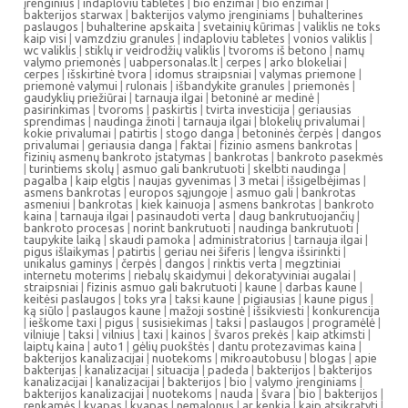
įrenginius
|
indaploviu tabletes
|
bio enzimai
|
bio enzimai
|
bakterijos starwax
|
bakterijos valymo įrenginiams
|
buhalterines
paslaugos
|
buhalterine apskaita
|
svetainių kūrimas
|
valiklis ne toks
kaip visi
|
vamzdziu granules
|
indaploviu tabletes
|
vonios valiklis
|
wc valiklis
|
stiklų ir veidrodžių valiklis
|
tvoroms iš betono
|
namų
valymo priemonės
|
uabpersonalas.lt
|
cerpes
|
arko blokeliai
|
cerpes
|
išskirtinė tvora
|
idomus straipsniai
|
valymas priemone
|
priemonė valymui
|
rulonais
|
išbandykite granules
|
priemonės
|
gaudyklių priežiūrai
|
tarnauja ilgai
|
betoninė ar medinė
|
pasirinkimas
|
tvoroms
|
paskirtis
|
tvirta investicija
|
geriausias
sprendimas
|
naudinga žinoti
|
tarnauja ilgai
|
blokelių privalumai
|
kokie privalumai
|
patirtis
|
stogo danga
|
betoninės čerpės
|
dangos
privalumai
|
geriausia danga
|
faktai
|
fizinio asmens bankrotas
|
fizinių asmenų bankroto įstatymas
|
bankrotas
|
bankroto pasekmės
|
turintiems skolų
|
asmuo gali bankrutuoti
|
skelbti naudinga
|
pagalba
|
kaip elgtis
|
naujas gyvenimas
|
3 metai
|
išsigelbėjimas
|
asmens bankrotas
|
europos sąjungoje
|
asmuo gali
|
bankrotas
asmeniui
|
bankrotas
|
kiek kainuoja
|
asmens bankrotas
|
bankroto
kaina
|
tarnauja ilgai
|
pasinaudoti verta
|
daug bankrutuojančių
|
bankroto procesas
|
norint bankrutuoti
|
naudinga bankrutuoti
|
taupykite laiką
|
skaudi pamoka
|
administratorius
|
tarnauja ilgai
|
pigus išlaikymas
|
patirtis
|
geriau nei šiferis
|
lengva išsirinkti
|
unikalus gaminys
|
čerpės
|
dangos
|
rinktis verta
|
megztiniai
internetu moterims
|
riebalų skaidymui
|
dekoratyviniai augalai
|
straipsniai
|
fizinis asmuo gali bakrutuoti
|
kaune
|
darbas kaune
|
keitėsi paslaugos
|
toks yra
|
taksi kaune
|
pigiausias
|
kaune pigus
|
ką siūlo
|
paslaugos kaune
|
mažoji sostinė
|
išsikviesti
|
konkurencija
|
ieškome taxi
|
pigus
|
susisiekimas
|
taksi
|
paslaugos
|
programėlė
|
vilniuje
|
taksi
|
vilnius
|
taxi
|
kainos
|
švaros prekės
|
kaip atkimsti
|
laiptų kaina
|
auto1
|
gėlių puokštės
|
dantu protezavimas kaina
|
bakterijos kanalizacijai
|
nuotekoms
|
mikroautobusu
|
blogas
|
apie
bakterijas
|
kanalizacijai
|
situacija
|
padeda
|
bakterijos
|
bakterijos
kanalizacijai
|
kanalizacijai
|
bakterijos
|
bio
|
valymo įrenginiams
|
bakterijos kanalizacijai
|
nuotekoms
|
nauda
|
švara
|
bio
|
bakterijos
|
renkamės
|
kvapas
|
kvapas
|
nemalonus
|
ar kenkia
|
kaip atsikratyti
|