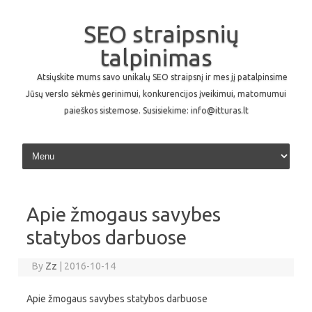
SEO straipsnių
talpinimas
Atsiųskite mums savo unikalų SEO straipsnį ir mes jį patalpinsime
Jūsų verslo sėkmės gerinimui, konkurencijos įveikimui, matomumui
paieškos sistemose. Susisiekime: info@itturas.lt
Skip to content
Apie žmogaus savybes
statybos darbuose
By
Zz
|
2016-10-14
Apie žmogaus savybes statybos darbuose