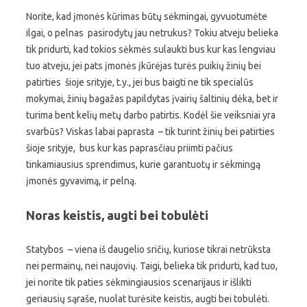
Norite, kad įmonės kūrimas būtų sėkmingai, gyvuotumėte
ilgai, o pelnas pasirodytų jau netrukus? Tokiu atveju belieka
tik pridurti, kad tokios sėkmės sulaukti bus kur kas lengviau
tuo atveju, jei pats įmonės įkūrėjas turės puikių žinių bei
patirties šioje srityje, t.y., jei bus baigti ne tik specialūs
mokymai, žinių bagažas papildytas įvairių šaltinių dėka, bet ir
turima bent kelių metų darbo patirtis. Kodėl šie veiksniai yra
svarbūs? Viskas labai paprasta – tik turint žinių bei patirties
šioje srityje, bus kur kas paprasčiau priimti pačius
tinkamiausius sprendimus, kurie garantuotų ir sėkmingą
įmonės gyvavimą, ir pelną.
Noras keistis, augti bei tobulėti
Statybos – viena iš daugelio sričių, kuriose tikrai netrūksta
nei permainų, nei naujovių. Taigi, belieka tik pridurti, kad tuo,
jei norite tik paties sėkmingiausios scenarijaus ir išlikti
geriausių sąraše, nuolat turėsite keistis, augti bei tobulėti.