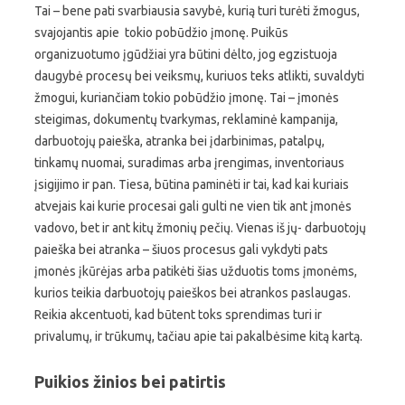
Tai – bene pati svarbiausia savybė, kurią turi turėti žmogus,
svajojantis apie tokio pobūdžio įmonę. Puikūs
organizuotumo įgūdžiai yra būtini dėlto, jog egzistuoja
daugybė procesų bei veiksmų, kuriuos teks atlikti, suvaldyti
žmogui, kuriančiam tokio pobūdžio įmonę. Tai – įmonės
steigimas, dokumentų tvarkymas, reklaminė kampanija,
darbuotojų paieška, atranka bei įdarbinimas, patalpų,
tinkamų nuomai, suradimas arba įrengimas, inventoriaus
įsigijimo ir pan. Tiesa, būtina paminėti ir tai, kad kai kuriais
atvejais kai kurie procesai gali gulti ne vien tik ant įmonės
vadovo, bet ir ant kitų žmonių pečių. Vienas iš jų- darbuotojų
paieška bei atranka – šiuos procesus gali vykdyti pats
įmonės įkūrėjas arba patikėti šias užduotis toms įmonėms,
kurios teikia darbuotojų paieškos bei atrankos paslaugas.
Reikia akcentuoti, kad būtent toks sprendimas turi ir
privalumų, ir trūkumų, tačiau apie tai pakalbėsime kitą kartą.
Puikios žinios bei patirtis