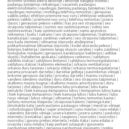
ikrovimo stoteliu pletra lietuvoje
|
lietuvoje daugeja stoteliu
|
padangų žymėjimas reikalingas
|
vasarinės padangos
elektromobiliams
|
naudingas žieminių padangų žymėjimas
|
kuo
naudingas remontas
|
mobiliųjų telefonų remontas
|
geriausias
valiklis peliui
|
efektyvi priemone nuo voru
|
efektyviai veikiantis
pelėsio valiklis
|
priemonė nuo vorų
|
telefonų remontas
|
josera
classic
|
geriausias pelesio valiklis
|
kas yra seo straipsniai
|
seo
straipsniu talpinimas
|
isorinis seo optimizavimas
|
vidinis seo
optimizavimas
|
kaip optimizuoti svetaine
|
namu apyvokos
reikmenys
|
buitis
|
vaikams
|
seo straipsniu talpinimas
|
bakterijos
kanalizacijai
|
saugus zaidimas vaikams
|
seo straipsniu talpinimas
|
nuo kada ziemines
|
siltnamiai stipruolis atsiliepimai
|
polikarbonatiniai šiltnamiai stipruolis
|
kodel atsiranda pelesis
|
listerijos bakterija
|
zieminio langu skyscio savybes
|
vaiku zaidimui
|
bioloģiskie risinājumi
|
geriausios kanalizacijos bakterijos
|
adblue
skystis
|
buhalterine apskaita
|
saldytuvu rankenos
|
saldytuvu
saldikliu stalciai
|
saldytuvu lentynos
|
saldytuvu termoreguliatoriai
|
saldytuvu stalciai
|
kaitinimo elementai
|
orkaiciu ventiliatoriai
|
orkaiciu duru tarpines
|
orkaiciu stiklai
|
orkaiciu termoreguliatoriai
|
parama privaciam darzeliui
|
darzeliai gelbeja
|
pasirinkimas vilniuje
|
ieskome geriausio darzelio
|
privatus darzelis
|
masinu voztuvai
|
vandens isleidimo siurbliai
|
duru stiklai
|
seo straipsniu talpinimas
|
skalbimo masinu bugnai
|
skalbimo masinu amortizatoriai
|
duru
tarpines
|
cbd aliejus
|
itempiamu lubu privalumai
|
lubu kaina
netrukdo
|
kiek kainuoja itempiamos lubos
|
itempiamos lubos kaina
|
kiek kainuoja itempiamos
|
kiek kainuoja lubos
|
lubu kainos
|
lubu
rusys vilniuje
|
lubos vilniuje
|
siltnamiai
|
turbinu remontas kaune
|
turbinu remontas klaipeda
|
straipsniai katems
|
laiminga kate
|
išmokykite katę
|
perkraustymo paslaugos vilniuje
|
meistras vilniuje
|
odontologijos klinika
|
super premium
|
sunu maistas
|
sunu edalas
|
valandinis darzelis vilniuje
|
josera katems
|
josera sunims
|
paskolos
internetu
|
kontaktai
|
apie mus
|
naujienos
|
nuorodos
|
nuorodos
|
nuorodos
|
gyvunu prekes internetu
|
edalo itaka
|
sunu edalas ir
isvaizda
|
sunu mityba
|
kaip perkant sutaupyti
|
gyvunams
parduotuve internetu
|
geriausia parduotuve gyvunams
|
prekiu