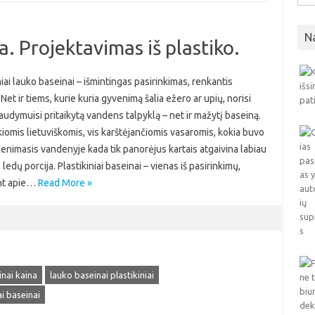
N
. Projektavimas iš plastiko.
niai lauko baseinai – išmintingas pasirinkimas, renkantis
et ir tiems, kurie kuria gyvenimą šalia ežero ar upių, norisi
audymuisi pritaikytą vandens talpyklą – net ir mažytį baseiną.
iomis lietuviškomis, vis karštėjančiomis vasaromis, kokia buvo
škenimasis vandenyje kada tik panorėjus kartais atgaivina labiau
 ledų porcija. Plastikiniai baseinai – vienas iš pasirinkimų,
nt apie…
Read More »
inai kaina
lauko baseinai plastikiniai
ai baseinai