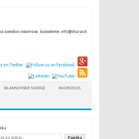
i paieškos sistemose. Susisiekime: info@itturas.lt
BILANNONSER SVERIGE
NUORODOS
eška
Paieška