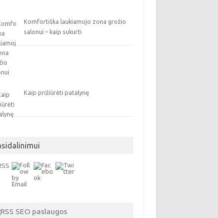
Komfortiška laukiamojo zona grožio
salonui – kaip sukurti
Kaip prižiūrėti patalynę
asidalinimui
SEO paslaugos