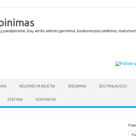
lpinimas
 jį patalpinsime Jūsų verslo sėkmės gerinimui, konkurencijos įveikimui, matomumu
Skip to content
MAS
KELIONĖS IR BILIETAI
SKELBIMAI
SEO PASLAUGOS
STATYBA
KONTAKTAI
Pai