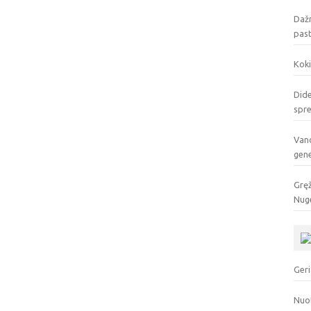
Dažn
pas
Koki
Dide
spr
Vand
gen
Gręž
Nuge
Geri
Nuo