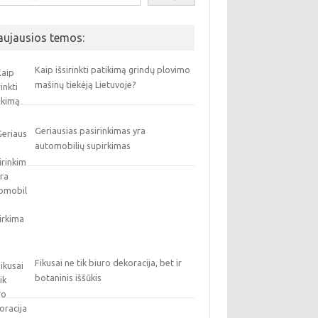
aujausios temos:
Kaip išsirinkti patikimą grindų plovimo
mašinų tiekėją Lietuvoje?
Geriausias pasirinkimas yra
automobilių supirkimas
Fikusai ne tik biuro dekoracija, bet ir
botaninis iššūkis