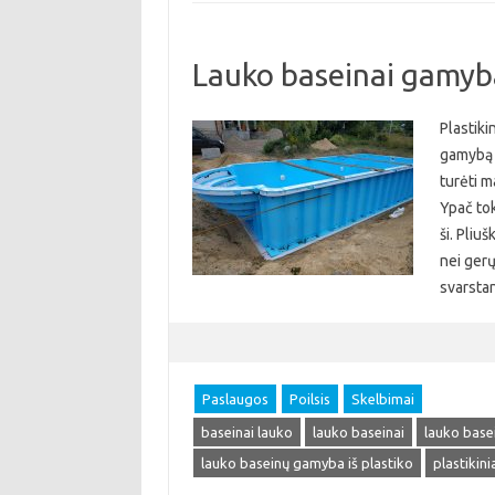
Lauko baseinai gamyba
Plastiki
gamybą N
turėti m
Ypač tok
ši. Pliu
nei gerų
svarsta
Paslaugos
Poilsis
Skelbimai
baseinai lauko
lauko baseinai
lauko base
lauko baseinų gamyba iš plastiko
plastikini