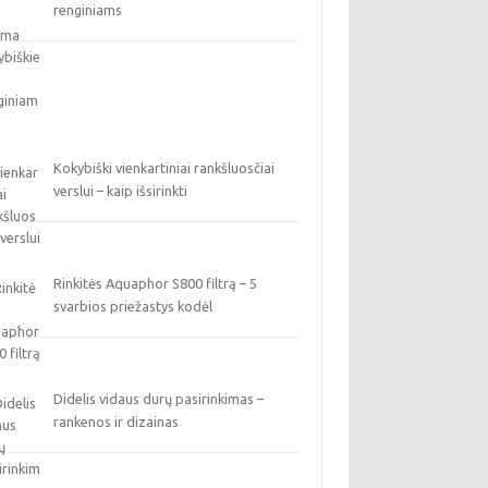
renginiams
Kokybiški vienkartiniai rankšluosčiai
verslui – kaip išsirinkti
Rinkitės Aquaphor S800 filtrą – 5
svarbios priežastys kodėl
Didelis vidaus durų pasirinkimas –
rankenos ir dizainas