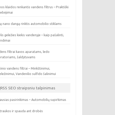
os klaidos renkantis vandens filtrus – Praktiški
tebėjimai
ą nano dangą rinktis automobilio stiklams
lis geležies kiekis vandenyje – kaip pašalinti,
endimai
ens filtrai kavos aparatams, ledo
eratoriams, šaldytuvams
inio vandens filtrai – Minkštinimui,
ležinimui, Vandenilio sulfido šalinimui
SEO straipsniu talpinimas
ausias pasirinkimas – Automobilių supirkimas
traukos ir spauda ant drobės