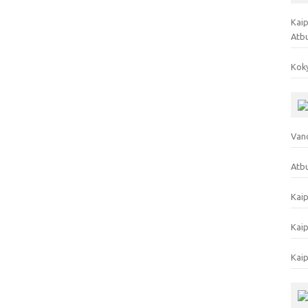
Kaip
Atb
Koky
Vand
Atbu
Kaip
Kaip
Kaip