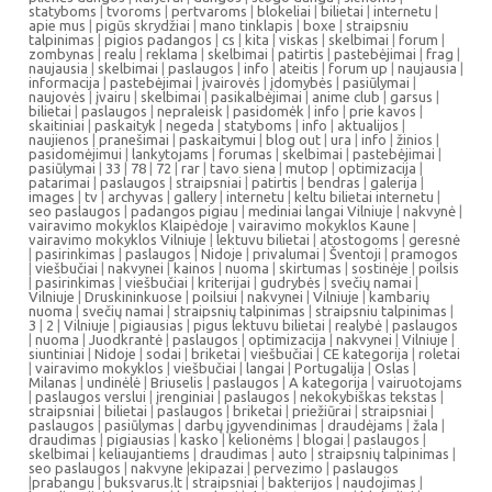
statyboms
|
tvoroms
|
pertvaroms
|
blokeliai
|
bilietai
|
internetu
|
apie mus
|
pigūs skrydžiai
|
mano tinklapis
|
boxe
|
straipsniu
talpinimas
|
pigios padangos
|
cs
|
kita
|
viskas
|
skelbimai
|
forum
|
zombynas
|
realu
|
reklama
|
skelbimai
|
patirtis
|
pastebėjimai
|
frag
|
naujausia
|
skelbimai
|
paslaugos
|
info
|
ateitis
|
forum up
|
naujausia
|
informacija
|
pastebėjimai
|
įvairovės
|
įdomybės
|
pasiūlymai
|
naujovės
|
įvairu
|
skelbimai
|
pasikalbėjimai
|
anime club
|
garsus
|
bilietai
|
paslaugos
|
nepraleisk
|
pasidomėk
|
info
|
prie kavos
|
skaitiniai
|
paskaityk
|
negeda
|
statyboms
|
info
|
aktualijos
|
naujienos
|
pranešimai
|
paskaitymui
|
blog out
|
ura
|
info
|
žinios
|
pasidomėjimui
|
lankytojams
|
forumas
|
skelbimai
|
pastebėjimai
|
pasiūlymai
|
33
|
78
|
72
|
rar
|
tavo siena
|
mutop
|
optimizacija
|
patarimai
|
paslaugos
|
straipsniai
|
patirtis
|
bendras
|
galerija
|
images
|
tv
|
archyvas
|
gallery
|
internetu
|
keltu bilietai internetu
|
seo paslaugos
|
padangos pigiau
|
mediniai langai Vilniuje
|
nakvynė
|
vairavimo mokyklos Klaipėdoje
|
vairavimo mokyklos Kaune
|
vairavimo mokyklos Vilniuje
|
lektuvu bilietai
|
atostogoms
|
geresnė
|
pasirinkimas
|
paslaugos
|
Nidoje
|
privalumai
|
Šventoji
|
pramogos
|
viešbučiai
|
nakvynei
|
kainos
|
nuoma
|
skirtumas
|
sostinėje
|
poilsis
|
pasirinkimas
|
viešbučiai
|
kriterijai
|
gudrybės
|
svečių namai
|
Vilniuje
|
Druskininkuose
|
poilsiui
|
nakvynei
|
Vilniuje
|
kambarių
nuoma
|
svečių namai
|
straipsnių talpinimas
|
straipsniu talpinimas
|
3
|
2
|
Vilniuje
|
pigiausias
|
pigus lektuvu bilietai
|
realybė
|
paslaugos
|
nuoma
|
Juodkrantė
|
paslaugos
|
optimizacija
|
nakvynei
|
Vilniuje
|
siuntiniai
|
Nidoje
|
sodai
|
briketai
|
viešbučiai
|
CE kategorija
|
roletai
|
vairavimo mokyklos
|
viešbučiai
|
langai
|
Portugalija
|
Oslas
|
Milanas
|
undinėlė
|
Briuselis
|
paslaugos
|
A kategorija
|
vairuotojams
|
paslaugos verslui
|
įrenginiai
|
paslaugos
|
nekokybiškas tekstas
|
straipsniai
|
bilietai
|
paslaugos
|
briketai
|
priežiūrai
|
straipsniai
|
paslaugos
|
pasiūlymas
|
darbų įgyvendinimas
|
draudėjams
|
žala
|
draudimas
|
pigiausias
|
kasko
|
kelionėms
|
blogai
|
paslaugos
|
skelbimai
|
keliaujantiems
|
draudimas
|
auto
|
straipsnių talpinimas
|
seo paslaugos
|
nakvyne
|
ekipazai
|
pervezimo
|
paslaugos
|
prabangu
|
buksvarus.lt
|
straipsniai
|
bakterijos
|
naudojimas
|