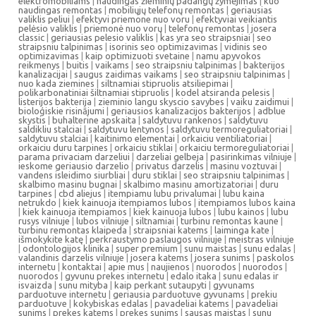
elektromobiliams
|
naudingas žieminių padangų žymėjimas
|
kuo
naudingas remontas
|
mobiliųjų telefonų remontas
|
geriausias
valiklis peliui
|
efektyvi priemone nuo voru
|
efektyviai veikiantis
pelėsio valiklis
|
priemonė nuo vorų
|
telefonų remontas
|
josera
classic
|
geriausias pelesio valiklis
|
kas yra seo straipsniai
|
seo
straipsniu talpinimas
|
isorinis seo optimizavimas
|
vidinis seo
optimizavimas
|
kaip optimizuoti svetaine
|
namu apyvokos
reikmenys
|
buitis
|
vaikams
|
seo straipsniu talpinimas
|
bakterijos
kanalizacijai
|
saugus zaidimas vaikams
|
seo straipsniu talpinimas
|
nuo kada ziemines
|
siltnamiai stipruolis atsiliepimai
|
polikarbonatiniai šiltnamiai stipruolis
|
kodel atsiranda pelesis
|
listerijos bakterija
|
zieminio langu skyscio savybes
|
vaiku zaidimui
|
bioloģiskie risinājumi
|
geriausios kanalizacijos bakterijos
|
adblue
skystis
|
buhalterine apskaita
|
saldytuvu rankenos
|
saldytuvu
saldikliu stalciai
|
saldytuvu lentynos
|
saldytuvu termoreguliatoriai
|
saldytuvu stalciai
|
kaitinimo elementai
|
orkaiciu ventiliatoriai
|
orkaiciu duru tarpines
|
orkaiciu stiklai
|
orkaiciu termoreguliatoriai
|
parama privaciam darzeliui
|
darzeliai gelbeja
|
pasirinkimas vilniuje
|
ieskome geriausio darzelio
|
privatus darzelis
|
masinu voztuvai
|
vandens isleidimo siurbliai
|
duru stiklai
|
seo straipsniu talpinimas
|
skalbimo masinu bugnai
|
skalbimo masinu amortizatoriai
|
duru
tarpines
|
cbd aliejus
|
itempiamu lubu privalumai
|
lubu kaina
netrukdo
|
kiek kainuoja itempiamos lubos
|
itempiamos lubos kaina
|
kiek kainuoja itempiamos
|
kiek kainuoja lubos
|
lubu kainos
|
lubu
rusys vilniuje
|
lubos vilniuje
|
siltnamiai
|
turbinu remontas kaune
|
turbinu remontas klaipeda
|
straipsniai katems
|
laiminga kate
|
išmokykite katę
|
perkraustymo paslaugos vilniuje
|
meistras vilniuje
|
odontologijos klinika
|
super premium
|
sunu maistas
|
sunu edalas
|
valandinis darzelis vilniuje
|
josera katems
|
josera sunims
|
paskolos
internetu
|
kontaktai
|
apie mus
|
naujienos
|
nuorodos
|
nuorodos
|
nuorodos
|
gyvunu prekes internetu
|
edalo itaka
|
sunu edalas ir
isvaizda
|
sunu mityba
|
kaip perkant sutaupyti
|
gyvunams
parduotuve internetu
|
geriausia parduotuve gyvunams
|
prekiu
parduotuve
|
kokybiskas edalas
|
pavadeliai katems
|
pavadeliai
sunims
|
prekes katems
|
prekes sunims
|
sausas maistas
|
sunu