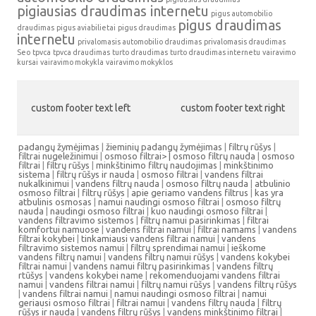
pigiausias draudimas internetu
pigus automobilio
pigus draudimas
draudimas
pigus aviabilietai
pigus draudimas
internetu
privalomasis automobilio draudimas
privalomasis draudimas
Seo
tpvca
tpvca draudimas
turto draudimas
turto draudimas internetu
vairavimo
kursai
vairavimo mokykla
vairavimo mokyklos
custom footer text left
custom footer text right
padangų žymėjimas
|
žieminių padangų žymėjimas
|
filtrų rūšys
|
filtrai nugeležinimui
|
osmoso filtrai> |
osmoso filtrų nauda
|
osmoso
filtrai
|
filtrų rūšys
|
minkštinimo filtrų naudojimas
|
minkštinimo
sistema
|
filtrų rūšys ir nauda
|
osmoso filtrai
|
vandens filtrai
nukalkinimui
|
vandens filtrų nauda
|
osmoso filtrų nauda
|
atbulinio
osmoso filtrai
|
filtrų rūšys
|
apie geriamo vandens filtrus
|
kas yra
atbulinis osmosas
|
namui naudingi osmoso filtrai
|
osmoso filtrų
nauda
|
naudingi osmoso filtrai
|
kuo naudingi osmoso filtrai
|
vandens filtravimo sistemos
|
filtrų namui pasirinkimas
|
filtrai
komfortui namuose
|
vandens filtrai namui
|
filtrai namams
|
vandens
filtrai kokybei
|
tinkamiausi vandens filtrai namui
|
vandens
filtravimo sistemos namui
|
filtrų sprendimai namui
|
ieškome
vandens filtrų namui
|
vandens filtrų namui rūšys
|
vandens kokybei
filtrai namui
|
vandens namui filtrų pasirinkimas
|
vandens filtrų
rtūšys
|
vandens kokybei name
|
rekomenduojami vandens filtrai
namui
|
vandens filtrai namui
|
filtrų namui rūšys
|
vandens filtrų rūšys
|
vandens filtrai namui
|
namui naudingi osmoso filtrai
|
namui
geriausi osmoso filtrai
|
filtrai namui
|
vandens filtrų nauda
|
filtrų
rūšys ir nauda
|
vandens filtrų rūšys
|
vandens minkštinimo filtrai
|