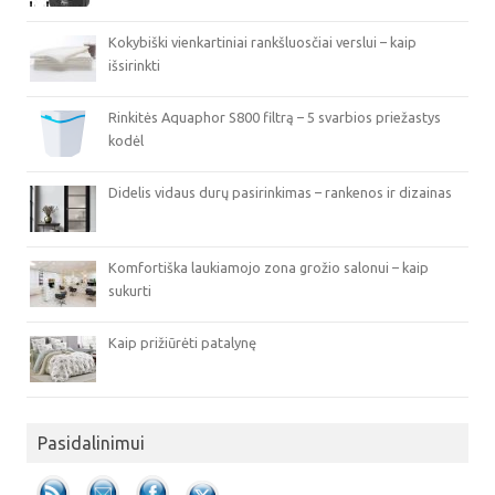
Kokybiški vienkartiniai rankšluosčiai verslui – kaip
išsirinkti
Rinkitės Aquaphor S800 filtrą – 5 svarbios priežastys
kodėl
Didelis vidaus durų pasirinkimas – rankenos ir dizainas
Komfortiška laukiamojo zona grožio salonui – kaip
sukurti
Kaip prižiūrėti patalynę
Pasidalinimui