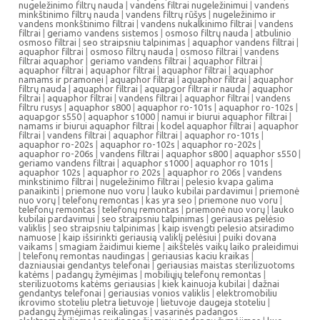
nugeležinimo filtrų nauda
|
vandens filtrai nugeležinimui
|
vandens
minkštinimo filtrų nauda
|
vandens filtrų rūšys
|
nugeležinimo ir
vandens monkštinimo filtrai
|
vandens nukalkinimo filtrai
|
vandens
filtrai
|
geriamo vandens sistemos
|
osmoso filtrų nauda
|
atbulinio
osmoso filtrai
|
seo straipsniu talpinimas
|
aquaphor vandens filtrai
|
aquaphor filtrai
|
osmoso filtrų nauda
|
osmoso filtrai
|
vandens
filtrai aquaphor
|
geriamo vandens filtrai
|
aquaphor filtrai
|
aquaphor filtrai
|
aquaphor filtrai
|
aquaphor filtrai
|
aquaphor
namams ir pramonei
|
aquaphor filtrai
|
aquaphor filtrai
|
aquaphor
filtrų nauda
|
aquaphor filtrai
|
aquapgor filtrai ir nauda
|
aquaphor
filtrai
|
aquaphor filtrai
|
vandens filtrai
|
aquaphor filtrai
|
vandens
filtru rusys
|
aquaphor s800
|
aquaphor ro-101s
|
aquaphor ro-102s
|
aquapgor s550
|
aquaphor s1000
|
namui ir biurui aquaphor filtrai
|
namams ir biurui aquaphor filtrai
|
kodel aquaphor filtrai
|
aquaphor
filtrai
|
vandens filtrai
|
aquaphor filtrai
|
aquaphor ro-101s
|
aquaphor ro-202s
|
aquaphor ro-102s
|
aquaphor ro-202s
|
aquaphor ro-206s
|
vandens filtrai
|
aquaphor s800
|
aquaphor s550
|
geriamo vandens filtrai
|
aquaphor s1000
|
aquaphor ro 101s
|
aquaphor 102s
|
aquaphor ro 202s
|
aquaphor ro 206s
|
vandens
minkstinimo filtrai
|
nugeležinimo filtrai
|
pelesio kvapa galima
panaikinti
|
priemone nuo voru
|
lauko kubilai pardavimui
|
priemonė
nuo vorų
|
telefonų remontas
|
kas yra seo
|
priemone nuo voru
|
telefonų remontas
|
telefonų remontas
|
priemonė nuo vorų
|
lauko
kubilai pardavimui
|
seo straipsniu talpinimas
|
geriausias pelėsio
valiklis
|
seo straipsniu talpinimas
|
kaip isvengti pelesio atsiradimo
namuose
|
kaip išsirinkti geriausią valiklį pelėsiui
|
puiki dovana
vaikams
|
smagiam žaidimui kieme
|
aikštelės vaikų laiko praleidimui
|
telefonų remontas naudingas
|
geriausias kaciu kraikas
|
dazniausiai gendantys telefonai
|
geriausias maistas sterilizuotoms
katėms
|
padangų žymėjimas
|
mobiliųjų telefonų remontas
|
sterilizuotoms katėms geriausias
|
kiek kainuoja kubilai
|
dažnai
gendantys telefonai
|
geriausias vonios valiklis
|
elektromobiliu
ikrovimo stoteliu pletra lietuvoje
|
lietuvoje daugeja stoteliu
|
padangų žymėjimas reikalingas
|
vasarinės padangos