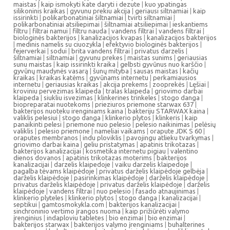
maistas
|
kaip ismokyti kate daryti i dezute
|
kuo ypatingas
silikoninis kraikas
|
gyvunu prekiu akcija
|
geriausi siltnamiai
|
kaip
issirinkti
|
polikarbonatiniai šiltnamiai
|
tvirti siltnamiai
|
polikarbonatiniai atsiliepimai
|
šiltnamiai atsiliepimai
|
ieskantiems
filtru
|
filtrai namui
|
filtru nauda
|
vandens filtrai
|
vandens filtrai
|
biologinės bakterijos
|
kanalizacijos kvapas
|
kanalizacijos bakterijos
|
medinis namelis su ciuozykla
|
efektyvio biologinės bakterijos
|
fejerverkai
|
sodui
|
brita vandens filtrai
|
privatus darzelis
|
šiltnamiai
|
siltnamiai
|
gyvunu prekes
|
maistas sunims
|
geriausias
sunu maistas
|
kaip issirinkti kraika
|
gelbsti gyvūnus nuo karščio
|
gyvūnų maudynės vasarą
|
šunų mityba
|
sausas maistas
|
kačių
kraikas
|
kraikas katėms
|
gyvūnams internetu
|
perkamiausios
internetu
|
geriausias kraikas
|
akcija prekems
|
zooprekės
|
Lęšiai
|
kroviniu pervezimas klaipeda
|
tralas klaipeda
|
griovimo darbai
klaipeda
|
siukliu isvezimas
|
klinkerines trinkeles
|
stogo danga
|
biopreparatai nuotekoms
|
prieziuros priemone starwax 637
|
bakterijos nuoteku irenginiams kaina
|
bakteriju STARWAX kaina
|
valiklis pelesiui
|
stogo danga
|
klinkerio plytos
|
klinkeris
|
kaip
panaikinti pelesi
|
priemone nuo pelesio
|
pelesio naikinimas
|
pelėsių
valiklis
|
pelesio priemone
|
nameliai vaikams
|
orapute JDK S 60
|
oraputes membranos
|
indu ploviklis
|
pavojingu atlieku tvarkymas
|
griovimo darbai kaina
|
geliu pristatymas
|
apatinis trikotazas
|
bakterijos kanalizacijai
|
kosmetika internetu pigiau
|
valentino
dienos dovanos
|
apatinis trikotazas moterims
|
bakterijos
kanalizacijai
|
darzelis klaipedoje
|
vaiku darzelis klaipedoje
|
pagalba tėvams klaipėdoje
|
privatus darželis klaipėdoje gelbėja
|
darželis klaipėdoje
|
pasirinkimas klaipėdoje
|
darželis klaipėdoje
|
privatus darželis klaipėdoje
|
privatus darželis klaipėdoje
|
darželis
klaipėdoje
|
vandens filtrai
|
nuo pelesio
|
fasado atnaujinimas
|
klinkerio plyteles
|
klinkerio plytos
|
stogo danga
|
kanalizacijai
|
septikui
|
gamtosmokykla.com
|
bakterijos kanalizacijai
|
sinchroninio vertimo įrangos nuoma
|
kaip prižiūrėti valymo
įrenginius
|
indaploviu tabletes
|
bio enzimai
|
bio enzimai
|
bakterijos starwax
|
bakterijos valymo įrenginiams
|
buhalterines