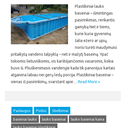
Plastikiniai lauko
baseinai – išmintingas
pasirinkimas, renkantis
gamybą Net ir tiems,
kurie kuria gyvenimą
šalia ežero ar upių,
norisi turėti maudymuisi
pritaikytą vandens talpyklą – net ir mažytį baseiną. Ypač
tokiomis lietuviškomis, vis karštėjančiomis vasaromis, kokia
buvo ši. Pliuškenimasis vandenyje kada tik panorėjus kartais
atgaivina labiau nei gerų ledų porcija. Plastikiniai baseinai –
vienas iš pasirinkimų, svarstant apie…
Read More »
Paslaugos
Poilsis
Skelbimai
baseinai lauko
lauko baseinai
lauko baseinai kaina
lauko baseinai plastikiniai