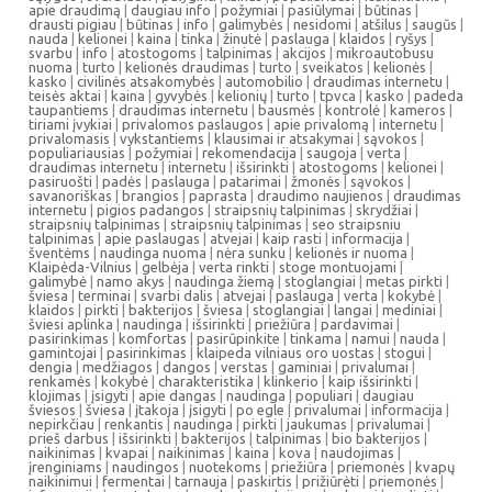
apie draudimą
|
daugiau info
|
požymiai
|
pasiūlymai
|
būtinas
|
drausti pigiau
|
būtinas
|
info
|
galimybės
|
nesidomi
|
atšilus
|
saugūs
|
nauda
|
kelionei
|
kaina
|
tinka
|
žinutė
|
paslauga
|
klaidos
|
ryšys
|
svarbu
|
info
|
atostogoms
|
talpinimas
|
akcijos
|
mikroautobusu
nuoma
|
turto
|
kelionės draudimas
|
turto
|
sveikatos
|
kelionės
|
kasko
|
civilinės atsakomybės
|
automobilio
|
draudimas internetu
|
teisės aktai
|
kaina
|
gyvybės
|
kelionių
|
turto
|
tpvca
|
kasko
|
padeda
taupantiems
|
draudimas internetu
|
bausmės
|
kontrolė
|
kameros
|
tiriami įvykiai
|
privalomos paslaugos
|
apie privalomą
|
internetu
|
privalomasis
|
vykstantiems
|
klausimai ir atsakymai
|
sąvokos
|
populiariausias
|
požymiai
|
rekomendacija
|
saugoja
|
verta
|
draudimas internetu
|
internetu
|
išsirinkti
|
atostogoms
|
kelionei
|
pasiruošti
|
padės
|
paslauga
|
patarimai
|
žmonės
|
sąvokos
|
savanoriškas
|
brangios
|
paprasta
|
draudimo naujienos
|
draudimas
internetu
|
pigios padangos
|
straipsnių talpinimas
|
skrydžiai
|
straipsnių talpinimas
|
straipsnių talpinimas
|
seo straipsniu
talpinimas
|
apie paslaugas
|
atvejai
|
kaip rasti
|
informacija
|
šventėms
|
naudinga nuoma
|
nėra sunku
|
kelionės ir nuoma
|
Klaipėda-Vilnius
|
gelbėja
|
verta rinkti
|
stoge montuojami
|
galimybė
|
namo akys
|
naudinga žiemą
|
stoglangiai
|
metas pirkti
|
šviesa
|
terminai
|
svarbi dalis
|
atvejai
|
paslauga
|
verta
|
kokybė
|
klaidos
|
pirkti
|
bakterijos
|
šviesa
|
stoglangiai
|
langai
|
mediniai
|
šviesi aplinka
|
naudinga
|
išsirinkti
|
priežiūra
|
pardavimai
|
pasirinkimas
|
komfortas
|
pasirūpinkite
|
tinkama
|
namui
|
nauda
|
gamintojai
|
pasirinkimas
|
klaipeda vilniaus oro uostas
|
stogui
|
dengia
|
medžiagos
|
dangos
|
verstas
|
gaminiai
|
privalumai
|
renkamės
|
kokybė
|
charakteristika
|
klinkerio
|
kaip išsirinkti
|
klojimas
|
įsigyti
|
apie dangas
|
naudinga
|
populiari
|
daugiau
šviesos
|
šviesa
|
įtakoja
|
įsigyti
|
po egle
|
privalumai
|
informacija
|
nepirkčiau
|
renkantis
|
naudinga
|
pirkti
|
jaukumas
|
privalumai
|
prieš darbus
|
išsirinkti
|
bakterijos
|
talpinimas
|
bio bakterijos
|
naikinimas
|
kvapai
|
naikinimas
|
kaina
|
kova
|
naudojimas
|
įrenginiams
|
naudingos
|
nuotekoms
|
priežiūra
|
priemonės
|
kvapų
naikinimui
|
fermentai
|
tarnauja
|
paskirtis
|
prižiūrėti
|
priemonės
|