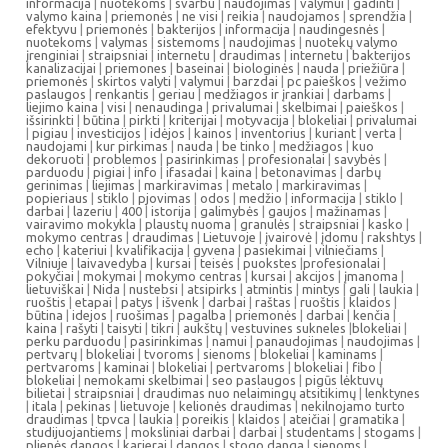
informacija
|
nuotekoms
|
svarbu
|
naudojimas
|
valymui
|
gadinti
|
valymo kaina
|
priemonės
|
ne visi
|
reikia
|
naudojamos
|
sprendžia
|
efektyvu
|
priemonės
|
bakterijos
|
informacija
|
naudingesnės
|
nuotekoms
|
valymas
|
sistemoms
|
naudojimas
|
nuotekų valymo
įrenginiai
|
straipsniai
|
internetu
|
draudimas
|
internetu
|
bakterijos
kanalizacijai
|
priemones
|
baseinai
|
biologinės
|
nauda
|
priežiūra
|
priemonės
|
skirtos valyti
|
valymui
|
barzdai
|
pc paieškos
|
vežimo
paslaugos
|
renkantis
|
geriau
|
medžiagos ir įrankiai
|
darbams
|
liejimo kaina
|
visi
|
nenaudinga
|
privalumai
|
skelbimai
|
paieškos
|
išsirinkti
|
būtina
|
pirkti
|
kriterijai
|
motyvacija
|
blokeliai
|
privalumai
|
pigiau
|
investicijos
|
idėjos
|
kainos
|
inventorius
|
kuriant
|
verta
|
naudojami
|
kur pirkimas
|
nauda
|
be tinko
|
medžiagos
|
kuo
dekoruoti
|
problemos
|
pasirinkimas
|
profesionalai
|
savybės
|
parduodu
|
pigiai
|
info
|
ifasadai
|
kaina
|
betonavimas
|
darbų
gerinimas
|
liejimas
|
markiravimas
|
metalo
|
markiravimas
|
popieriaus
|
stiklo
|
pjovimas
|
odos
|
medžio
|
informacija
|
stiklo
|
darbai
|
lazeriu
|
400
|
istorija
|
galimybės
|
gaujos
|
mažinamas
|
vairavimo mokykla
|
plaustų nuoma
|
granulės
|
straipsniai
|
kasko
|
mokymo centras
|
draudimas
|
Lietuvoje
|
įvairovė
|
įdomu
|
rakshtys
|
echo
|
kateriui
|
kvalifikacija
|
gyvena
|
pasiekimai
|
vilniečiams
|
Vilniuje
|
laivavedyba
|
kursai
|
teisės
|
puokstes
|
profesionalai
|
pokyčiai
|
mokymai
|
mokymo centras
|
kursai
|
akcijos
|
įmanoma
|
lietuviškai
|
Nida
|
nustebsi
|
atsipirks
|
atmintis
|
mintys
|
gali
|
laukia
|
ruoštis
|
etapai
|
patys
|
išvenk
|
darbai
|
raštas
|
ruoštis
|
klaidos
|
būtina
|
idejos
|
ruošimas
|
pagalba
|
priemonės
|
darbai
|
kenčia
|
kaina
|
rašyti
|
taisyti
|
tikri
|
aukštų
|
vestuvines sukneles
|
blokeliai
|
perku parduodu
|
pasirinkimas
|
namui
|
panaudojimas
|
naudojimas
|
pertvarų
|
blokeliai
|
tvoroms
|
sienoms
|
blokeliai
|
kaminams
|
pertvaroms
|
kaminai
|
blokeliai
|
pertvaroms
|
blokeliai
|
fibo
|
blokeliai
|
nemokami skelbimai
|
seo paslaugos
|
pigūs lėktuvų
bilietai
|
straipsniai
|
draudimas nuo nelaimingų atsitikimų
|
lenktynes
|
itala
|
pekinas
|
lietuvoje
|
kelionės draudimas
|
nekilnojamo turto
draudimas
|
tpvca
|
laukia
|
poreikis
|
klaidos
|
ateičiai
|
gramatika
|
studijuojantiems
|
moksliniai darbai
|
darbai
|
studentams
|
stogams
|
plienės dangos
|
karjerai
|
dangos
|
stogo danga
|
sienoms
|