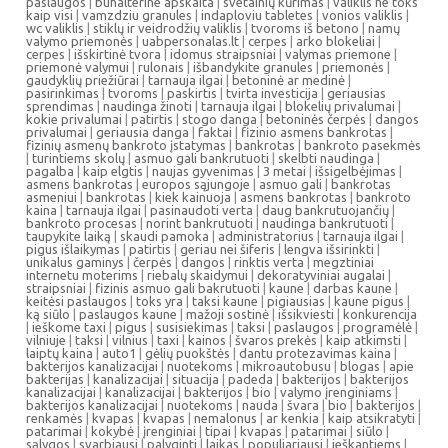
paslaugos
|
buhalterine apskaita
|
svetainių kūrimas
|
valiklis ne toks
kaip visi
|
vamzdziu granules
|
indaploviu tabletes
|
vonios valiklis
|
wc valiklis
|
stiklų ir veidrodžių valiklis
|
tvoroms iš betono
|
namų
valymo priemonės
|
uabpersonalas.lt
|
cerpes
|
arko blokeliai
|
cerpes
|
išskirtinė tvora
|
idomus straipsniai
|
valymas priemone
|
priemonė valymui
|
rulonais
|
išbandykite granules
|
priemonės
|
gaudyklių priežiūrai
|
tarnauja ilgai
|
betoninė ar medinė
|
pasirinkimas
|
tvoroms
|
paskirtis
|
tvirta investicija
|
geriausias
sprendimas
|
naudinga žinoti
|
tarnauja ilgai
|
blokelių privalumai
|
kokie privalumai
|
patirtis
|
stogo danga
|
betoninės čerpės
|
dangos
privalumai
|
geriausia danga
|
faktai
|
fizinio asmens bankrotas
|
fizinių asmenų bankroto įstatymas
|
bankrotas
|
bankroto pasekmės
|
turintiems skolų
|
asmuo gali bankrutuoti
|
skelbti naudinga
|
pagalba
|
kaip elgtis
|
naujas gyvenimas
|
3 metai
|
išsigelbėjimas
|
asmens bankrotas
|
europos sąjungoje
|
asmuo gali
|
bankrotas
asmeniui
|
bankrotas
|
kiek kainuoja
|
asmens bankrotas
|
bankroto
kaina
|
tarnauja ilgai
|
pasinaudoti verta
|
daug bankrutuojančių
|
bankroto procesas
|
norint bankrutuoti
|
naudinga bankrutuoti
|
taupykite laiką
|
skaudi pamoka
|
administratorius
|
tarnauja ilgai
|
pigus išlaikymas
|
patirtis
|
geriau nei šiferis
|
lengva išsirinkti
|
unikalus gaminys
|
čerpės
|
dangos
|
rinktis verta
|
megztiniai
internetu moterims
|
riebalų skaidymui
|
dekoratyviniai augalai
|
straipsniai
|
fizinis asmuo gali bakrutuoti
|
kaune
|
darbas kaune
|
keitėsi paslaugos
|
toks yra
|
taksi kaune
|
pigiausias
|
kaune pigus
|
ką siūlo
|
paslaugos kaune
|
mažoji sostinė
|
išsikviesti
|
konkurencija
|
ieškome taxi
|
pigus
|
susisiekimas
|
taksi
|
paslaugos
|
programėlė
|
vilniuje
|
taksi
|
vilnius
|
taxi
|
kainos
|
švaros prekės
|
kaip atkimsti
|
laiptų kaina
|
auto1
|
gėlių puokštės
|
dantu protezavimas kaina
|
bakterijos kanalizacijai
|
nuotekoms
|
mikroautobusu
|
blogas
|
apie
bakterijas
|
kanalizacijai
|
situacija
|
padeda
|
bakterijos
|
bakterijos
kanalizacijai
|
kanalizacijai
|
bakterijos
|
bio
|
valymo įrenginiams
|
bakterijos kanalizacijai
|
nuotekoms
|
nauda
|
švara
|
bio
|
bakterijos
|
renkamės
|
kvapas
|
kvapas
|
nemalonus
|
ar kenkia
|
kaip atsikratyti
|
patarimai
|
kokybė
|
įrenginiai
|
tipai
|
kvapas
|
patarimai
|
siūlo
|
sąlygos
|
svarbiausi
|
palyginti
|
laikas
|
populiariausi
|
ieškantiems
|