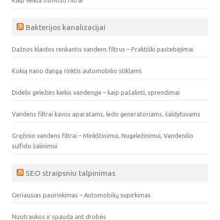
Kaip veikia osmoso filtrai
Bakterijos kanalizacijai
Dažnos klaidos renkantis vandens filtrus – Praktiški pastebėjimai
Kokią nano dangą rinktis automobilio stiklams
Didelis geležies kiekis vandenyje – kaip pašalinti, sprendimai
Vandens filtrai kavos aparatams, ledo generatoriams, šaldytuvams
Gręžinio vandens filtrai – Minkštinimui, Nugeležinimui, Vandenilio
sulfido šalinimui
SEO straipsniu talpinimas
Geriausias pasirinkimas – Automobilių supirkimas
Nuotraukos ir spauda ant drobės