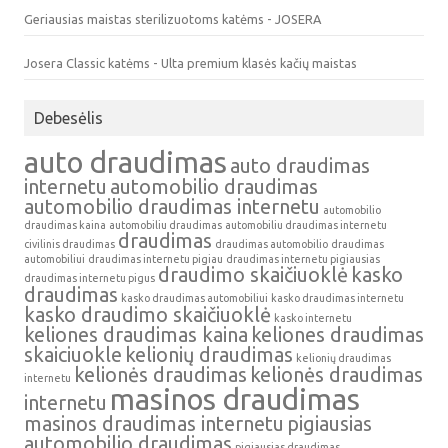
Geriausias maistas sterilizuotoms katėms - JOSERA
Josera Classic katėms - Ulta premium klasės kačių maistas
Debesėlis
auto draudimas
auto draudimas
internetu
automobilio draudimas
automobilio draudimas internetu
automobilio
draudimas kaina
automobiliu draudimas
automobiliu draudimas internetu
draudimas
civilinis draudimas
draudimas automobilio
draudimas
automobiliui
draudimas internetu pigiau
draudimas internetu pigiausias
draudimo skaičiuoklė
kasko
draudimas internetu pigus
draudimas
kasko draudimas automobiliui
kasko draudimas internetu
kasko draudimo skaičiuoklė
kasko internetu
keliones draudimas kaina
keliones draudimas
skaiciuokle
kelionių draudimas
kelionių draudimas
kelionės draudimas
kelionės draudimas
internetu
masinos draudimas
internetu
masinos draudimas internetu
pigiausias
automobilio draudimas
pigiausias draudimas