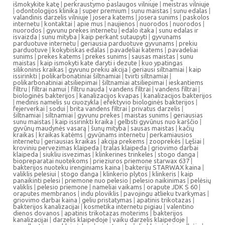
išmokykite katę
|
perkraustymo paslaugos vilniuje
|
meistras vilniuje
|
odontologijos klinika
|
super premium
|
sunu maistas
|
sunu edalas
|
valandinis darzelis vilniuje
|
josera katems
|
josera sunims
|
paskolos
internetu
|
kontaktai
|
apie mus
|
naujienos
|
nuorodos
|
nuorodos
|
nuorodos
|
gyvunu prekes internetu
|
edalo itaka
|
sunu edalas ir
isvaizda
|
sunu mityba
|
kaip perkant sutaupyti
|
gyvunams
parduotuve internetu
|
geriausia parduotuve gyvunams
|
prekiu
parduotuve
|
kokybiskas edalas
|
pavadeliai katems
|
pavadeliai
sunims
|
prekes katems
|
prekes sunims
|
sausas maistas
|
sunu
maistas
|
kaip ismokyti kate daryti i dezute
|
kuo ypatingas
silikoninis kraikas
|
gyvunu prekiu akcija
|
geriausi siltnamiai
|
kaip
issirinkti
|
polikarbonatiniai šiltnamiai
|
tvirti siltnamiai
|
polikarbonatiniai atsiliepimai
|
šiltnamiai atsiliepimai
|
ieskantiems
filtru
|
filtrai namui
|
filtru nauda
|
vandens filtrai
|
vandens filtrai
|
biologinės bakterijos
|
kanalizacijos kvapas
|
kanalizacijos bakterijos
|
medinis namelis su ciuozykla
|
efektyvio biologinės bakterijos
|
fejerverkai
|
sodui
|
brita vandens filtrai
|
privatus darzelis
|
šiltnamiai
|
siltnamiai
|
gyvunu prekes
|
maistas sunims
|
geriausias
sunu maistas
|
kaip issirinkti kraika
|
gelbsti gyvūnus nuo karščio
|
gyvūnų maudynės vasarą
|
šunų mityba
|
sausas maistas
|
kačių
kraikas
|
kraikas katėms
|
gyvūnams internetu
|
perkamiausios
internetu
|
geriausias kraikas
|
akcija prekems
|
zooprekės
|
Lęšiai
|
kroviniu pervezimas klaipeda
|
tralas klaipeda
|
griovimo darbai
klaipeda
|
siukliu isvezimas
|
klinkerines trinkeles
|
stogo danga
|
biopreparatai nuotekoms
|
prieziuros priemone starwax 637
|
bakterijos nuoteku irenginiams kaina
|
bakteriju STARWAX kaina
|
valiklis pelesiui
|
stogo danga
|
klinkerio plytos
|
klinkeris
|
kaip
panaikinti pelesi
|
priemone nuo pelesio
|
pelesio naikinimas
|
pelėsių
valiklis
|
pelesio priemone
|
nameliai vaikams
|
orapute JDK S 60
|
oraputes membranos
|
indu ploviklis
|
pavojingu atlieku tvarkymas
|
griovimo darbai kaina
|
geliu pristatymas
|
apatinis trikotazas
|
bakterijos kanalizacijai
|
kosmetika internetu pigiau
|
valentino
dienos dovanos
|
apatinis trikotazas moterims
|
bakterijos
kanalizacijai
|
darzelis klaipedoje
|
vaiku darzelis klaipedoje
|