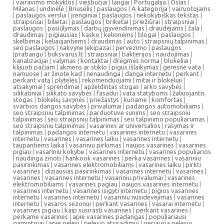
|
vairavimo mokyklos
|
viešbučiai
|
langai
|
Portugalija
|
Oslas
|
Milanas
|
undinėlė
|
Briuselis
|
paslaugos
|
A kategorija
|
vairuotojams
|
paslaugos verslui
|
įrenginiai
|
paslaugos
|
nekokybiškas tekstas
|
straipsniai
|
bilietai
|
paslaugos
|
briketai
|
priežiūrai
|
straipsniai
|
paslaugos
|
pasiūlymas
|
darbų įgyvendinimas
|
draudėjams
|
žala
|
draudimas
|
pigiausias
|
kasko
|
kelionėms
|
blogai
|
paslaugos
|
skelbimai
|
keliaujantiems
|
draudimas
|
auto
|
straipsnių talpinimas
|
seo paslaugos
|
nakvyne
|
ekipazai
|
pervezimo
|
paslaugos
|
prabangu
|
buksvarus.lt
|
straipsniai
|
bakterijos
|
naudojimas
|
kanalizacijai
|
valymas
|
kontaktai
|
drėgmės norma
|
blokeliai
|
klijuoti pačiam
|
akmens ar stiklo
|
pigus išlaikymas
|
geresnė vata
|
namuose
|
ar žinote kad
|
nenaudinga
|
danga internetu
|
perkant
|
perkant vatą
|
plytelės
|
rekomenduojami
|
mitai ir blokeliai
|
atsakymai
|
sprendimai
|
apželdintas stogas
|
arko savybės
|
silikatiniai
|
silikato savybės
|
fasadui
|
vata statyboms
|
žaliuojantis
stogas
|
blokelių savynės
|
priežastys
|
kuriame
|
komfortas
|
svarbios dangos savybės
|
privalumai
|
padangos automobiliams
|
seo straipsniu talpinimas
|
parduotuve sunims
|
seo straipsniu
talpinimas
|
seo straipsniu talpinimas
|
seo talpinimo populiarumas
|
seo straipsniu talpinimas
|
vasarines ar universalios
|
rasymas ir
talpinimas
|
padangos internetu
|
vasarines internetu
|
vasarines
internetu
|
vasarines
|
vasarines laiku
|
vasarines internetu
|
taupantiems laika
|
vasariniu pirkimas
|
naujos vasarines
|
vasarines
pigiau
|
vasariniu kokybe
|
vasarines internetu
|
vasarines populiarios
|
naudinga zinoti
|
hankook vasarines
|
perka vasarines
|
vasariniu
pasirinkimas
|
vasarines elektromobiliams
|
vasarines laiku
|
pirkti
vasarines
|
diziausias pasirinkimas
|
vasarines internetu
|
vasarines
|
vasarines
|
vasarines internetu
|
vasariniu privalumai
|
vasarines
elektromobiliams
|
vasarines pagiau
|
naujos vasarines internetu
|
vasarines internetu
|
vasarines isigyti internetu
|
pigios vasarines
internetu
|
vasarines internetu
|
vasariniu nusidevejimas
|
vasarines
internetu
|
vasaros sezonui
|
perkant vasarines
|
vasarai internetu
|
vasarines pigiau
|
kaip susirasti vasarines
|
perkant vasarines
|
perkame vasarines
|
apie vasarines padangas
|
populiariausi
gamintojai
|
apie pelesi
|
pelesio atsiradimui
|
geriausia pelesio