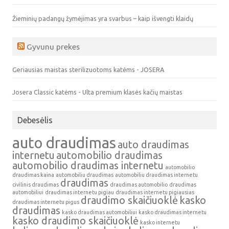
Žieminių padangų žymėjimas yra svarbus – kaip išvengti klaidų
Gyvunu prekes
Geriausias maistas sterilizuotoms katėms - JOSERA
Josera Classic katėms - Ulta premium klasės kačių maistas
Debesėlis
auto draudimas
auto draudimas
internetu
automobilio draudimas
automobilio draudimas internetu
automobilio
draudimas kaina
automobiliu draudimas
automobiliu draudimas internetu
draudimas
civilinis draudimas
draudimas automobilio
draudimas
automobiliui
draudimas internetu pigiau
draudimas internetu pigiausias
draudimo skaičiuoklė
kasko
draudimas internetu pigus
draudimas
kasko draudimas automobiliui
kasko draudimas internetu
kasko draudimo skaičiuoklė
kasko internetu