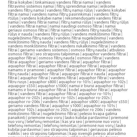
filtrai kokybei
|
tinkamiausi vandens filtrai namui
|
vandens
filtravimo sistemos namui
|
filtrų sprendimai namui
|
ieškome
vandens filtrų namui
|
vandens filtrų namui rūšys
|
vandens kokybei
filtrai namui
|
vandens namui filtrų pasirinkimas
|
vandens filtrų
rtūšys
|
vandens kokybei name
|
rekomenduojami vandens filtrai
namui
|
vandens filtrai namui
|
filtrų namui rūšys
|
vandens filtrų rūšys
|
vandens filtrai namui
|
namui naudingi osmoso filtrai
|
namui
geriausi osmoso filtrai
|
filtrai namui
|
vandens filtrų nauda
|
filtrų
rūšys ir nauda
|
vandens filtrų rūšys
|
vandens minkštinimo filtrai
|
nugeležinimo filtrų nauda
|
vandens filtrai nugeležinimui
|
vandens
minkštinimo filtrų nauda
|
vandens filtrų rūšys
|
nugeležinimo ir
vandens monkštinimo filtrai
|
vandens nukalkinimo filtrai
|
vandens
filtrai
|
geriamo vandens sistemos
|
osmoso filtrų nauda
|
atbulinio
osmoso filtrai
|
seo straipsniu talpinimas
|
aquaphor vandens filtrai
|
aquaphor filtrai
|
osmoso filtrų nauda
|
osmoso filtrai
|
vandens
filtrai aquaphor
|
geriamo vandens filtrai
|
aquaphor filtrai
|
aquaphor filtrai
|
aquaphor filtrai
|
aquaphor filtrai
|
aquaphor
namams ir pramonei
|
aquaphor filtrai
|
aquaphor filtrai
|
aquaphor
filtrų nauda
|
aquaphor filtrai
|
aquapgor filtrai ir nauda
|
aquaphor
filtrai
|
aquaphor filtrai
|
vandens filtrai
|
aquaphor filtrai
|
vandens
filtru rusys
|
aquaphor s800
|
aquaphor ro-101s
|
aquaphor ro-102s
|
aquapgor s550
|
aquaphor s1000
|
namui ir biurui aquaphor filtrai
|
namams ir biurui aquaphor filtrai
|
kodel aquaphor filtrai
|
aquaphor
filtrai
|
vandens filtrai
|
aquaphor filtrai
|
aquaphor ro-101s
|
aquaphor ro-202s
|
aquaphor ro-102s
|
aquaphor ro-202s
|
aquaphor ro-206s
|
vandens filtrai
|
aquaphor s800
|
aquaphor s550
|
geriamo vandens filtrai
|
aquaphor s1000
|
aquaphor ro 101s
|
aquaphor 102s
|
aquaphor ro 202s
|
aquaphor ro 206s
|
vandens
minkstinimo filtrai
|
nugeležinimo filtrai
|
pelesio kvapa galima
panaikinti
|
priemone nuo voru
|
lauko kubilai pardavimui
|
priemonė
nuo vorų
|
telefonų remontas
|
kas yra seo
|
priemone nuo voru
|
telefonų remontas
|
telefonų remontas
|
priemonė nuo vorų
|
lauko
kubilai pardavimui
|
seo straipsniu talpinimas
|
geriausias pelėsio
valiklis
|
seo straipsniu talpinimas
|
kaip isvengti pelesio atsiradimo