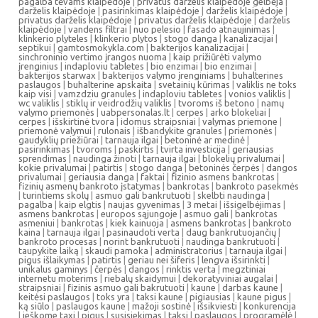
pagalba tėvams klaipėdoje
|
privatus darželis klaipėdoje gelbėja
|
darželis klaipėdoje
|
pasirinkimas klaipėdoje
|
darželis klaipėdoje
|
privatus darželis klaipėdoje
|
privatus darželis klaipėdoje
|
darželis
klaipėdoje
|
vandens filtrai
|
nuo pelesio
|
fasado atnaujinimas
|
klinkerio plyteles
|
klinkerio plytos
|
stogo danga
|
kanalizacijai
|
septikui
|
gamtosmokykla.com
|
bakterijos kanalizacijai
|
sinchroninio vertimo įrangos nuoma
|
kaip prižiūrėti valymo
įrenginius
|
indaploviu tabletes
|
bio enzimai
|
bio enzimai
|
bakterijos starwax
|
bakterijos valymo įrenginiams
|
buhalterines
paslaugos
|
buhalterine apskaita
|
svetainių kūrimas
|
valiklis ne toks
kaip visi
|
vamzdziu granules
|
indaploviu tabletes
|
vonios valiklis
|
wc valiklis
|
stiklų ir veidrodžių valiklis
|
tvoroms iš betono
|
namų
valymo priemonės
|
uabpersonalas.lt
|
cerpes
|
arko blokeliai
|
cerpes
|
išskirtinė tvora
|
idomus straipsniai
|
valymas priemone
|
priemonė valymui
|
rulonais
|
išbandykite granules
|
priemonės
|
gaudyklių priežiūrai
|
tarnauja ilgai
|
betoninė ar medinė
|
pasirinkimas
|
tvoroms
|
paskirtis
|
tvirta investicija
|
geriausias
sprendimas
|
naudinga žinoti
|
tarnauja ilgai
|
blokelių privalumai
|
kokie privalumai
|
patirtis
|
stogo danga
|
betoninės čerpės
|
dangos
privalumai
|
geriausia danga
|
faktai
|
fizinio asmens bankrotas
|
fizinių asmenų bankroto įstatymas
|
bankrotas
|
bankroto pasekmės
|
turintiems skolų
|
asmuo gali bankrutuoti
|
skelbti naudinga
|
pagalba
|
kaip elgtis
|
naujas gyvenimas
|
3 metai
|
išsigelbėjimas
|
asmens bankrotas
|
europos sąjungoje
|
asmuo gali
|
bankrotas
asmeniui
|
bankrotas
|
kiek kainuoja
|
asmens bankrotas
|
bankroto
kaina
|
tarnauja ilgai
|
pasinaudoti verta
|
daug bankrutuojančių
|
bankroto procesas
|
norint bankrutuoti
|
naudinga bankrutuoti
|
taupykite laiką
|
skaudi pamoka
|
administratorius
|
tarnauja ilgai
|
pigus išlaikymas
|
patirtis
|
geriau nei šiferis
|
lengva išsirinkti
|
unikalus gaminys
|
čerpės
|
dangos
|
rinktis verta
|
megztiniai
internetu moterims
|
riebalų skaidymui
|
dekoratyviniai augalai
|
straipsniai
|
fizinis asmuo gali bakrutuoti
|
kaune
|
darbas kaune
|
keitėsi paslaugos
|
toks yra
|
taksi kaune
|
pigiausias
|
kaune pigus
|
ką siūlo
|
paslaugos kaune
|
mažoji sostinė
|
išsikviesti
|
konkurencija
|
ieškome taxi
|
pigus
|
susisiekimas
|
taksi
|
paslaugos
|
programėlė
|