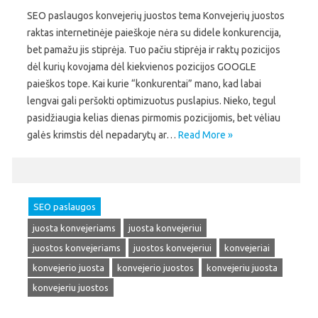
SEO paslaugos konvejerių juostos tema Konvejerių juostos
raktas internetinėje paieškoje nėra su didele konkurencija,
bet pamažu jis stiprėja. Tuo pačiu stiprėja ir raktų pozicijos
dėl kurių kovojama dėl kiekvienos pozicijos GOOGLE
paieškos tope. Kai kurie “konkurentai” mano, kad labai
lengvai gali peršokti optimizuotus puslapius. Nieko, tegul
pasidžiaugia kelias dienas pirmomis pozicijomis, bet vėliau
galės krimstis dėl nepadarytų ar…
Read More »
SEO paslaugos
juosta konvejeriams
juosta konvejeriui
juostos konvejeriams
juostos konvejeriui
konvejeriai
konvejerio juosta
konvejerio juostos
konvejeriu juosta
konvejeriu juostos