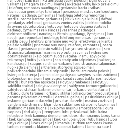
namuose
|
kaip išsirinkti geriausią valiklį pelėsiui
|
puiki dovana
vaikams
|
smagiam žaidimui kieme
|
aikštelės vaikų laiko praleidimui
|
telefonų remontas naudingas
|
geriausias kaciu kraikas
|
dazniausiai gendantys telefonai
|
geriausias maistas sterilizuotoms
katėms
|
padangų žymėjimas
|
mobiliųjų telefonų remontas
|
sterilizuotoms katėms geriausias
|
kiek kainuoja kubilai
|
dažnai
gendantys telefonai
|
geriausias vonios valiklis
|
elektromobiliu
ikrovimo stoteliu pletra lietuvoje
|
lietuvoje daugeja stoteliu
|
padangų žymėjimas reikalingas
|
vasarinės padangos
elektromobiliams
|
naudingas žieminių padangų žymėjimas
|
kuo
naudingas remontas
|
mobiliųjų telefonų remontas
|
geriausias
valiklis peliui
|
efektyvi priemone nuo voru
|
efektyviai veikiantis
pelėsio valiklis
|
priemonė nuo vorų
|
telefonų remontas
|
josera
classic
|
geriausias pelesio valiklis
|
kas yra seo straipsniai
|
seo
straipsniu talpinimas
|
isorinis seo optimizavimas
|
vidinis seo
optimizavimas
|
kaip optimizuoti svetaine
|
namu apyvokos
reikmenys
|
buitis
|
vaikams
|
seo straipsniu talpinimas
|
bakterijos
kanalizacijai
|
saugus zaidimas vaikams
|
seo straipsniu talpinimas
|
nuo kada ziemines
|
siltnamiai stipruolis atsiliepimai
|
polikarbonatiniai šiltnamiai stipruolis
|
kodel atsiranda pelesis
|
listerijos bakterija
|
zieminio langu skyscio savybes
|
vaiku zaidimui
|
bioloģiskie risinājumi
|
geriausios kanalizacijos bakterijos
|
adblue
skystis
|
buhalterine apskaita
|
saldytuvu rankenos
|
saldytuvu
saldikliu stalciai
|
saldytuvu lentynos
|
saldytuvu termoreguliatoriai
|
saldytuvu stalciai
|
kaitinimo elementai
|
orkaiciu ventiliatoriai
|
orkaiciu duru tarpines
|
orkaiciu stiklai
|
orkaiciu termoreguliatoriai
|
parama privaciam darzeliui
|
darzeliai gelbeja
|
pasirinkimas vilniuje
|
ieskome geriausio darzelio
|
privatus darzelis
|
masinu voztuvai
|
vandens isleidimo siurbliai
|
duru stiklai
|
seo straipsniu talpinimas
|
skalbimo masinu bugnai
|
skalbimo masinu amortizatoriai
|
duru
tarpines
|
cbd aliejus
|
itempiamu lubu privalumai
|
lubu kaina
netrukdo
|
kiek kainuoja itempiamos lubos
|
itempiamos lubos kaina
|
kiek kainuoja itempiamos
|
kiek kainuoja lubos
|
lubu kainos
|
lubu
rusys vilniuje
|
lubos vilniuje
|
siltnamiai
|
turbinu remontas kaune
|
turbinu remontas klaipeda
|
straipsniai katems
|
laiminga kate
|