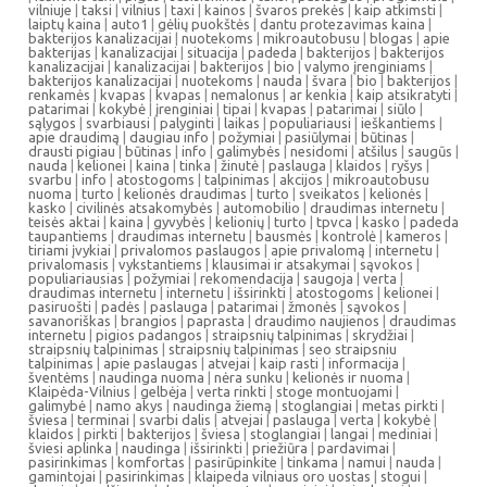
vilniuje
|
taksi
|
vilnius
|
taxi
|
kainos
|
švaros prekės
|
kaip atkimsti
|
laiptų kaina
|
auto1
|
gėlių puokštės
|
dantu protezavimas kaina
|
bakterijos kanalizacijai
|
nuotekoms
|
mikroautobusu
|
blogas
|
apie
bakterijas
|
kanalizacijai
|
situacija
|
padeda
|
bakterijos
|
bakterijos
kanalizacijai
|
kanalizacijai
|
bakterijos
|
bio
|
valymo įrenginiams
|
bakterijos kanalizacijai
|
nuotekoms
|
nauda
|
švara
|
bio
|
bakterijos
|
renkamės
|
kvapas
|
kvapas
|
nemalonus
|
ar kenkia
|
kaip atsikratyti
|
patarimai
|
kokybė
|
įrenginiai
|
tipai
|
kvapas
|
patarimai
|
siūlo
|
sąlygos
|
svarbiausi
|
palyginti
|
laikas
|
populiariausi
|
ieškantiems
|
apie draudimą
|
daugiau info
|
požymiai
|
pasiūlymai
|
būtinas
|
drausti pigiau
|
būtinas
|
info
|
galimybės
|
nesidomi
|
atšilus
|
saugūs
|
nauda
|
kelionei
|
kaina
|
tinka
|
žinutė
|
paslauga
|
klaidos
|
ryšys
|
svarbu
|
info
|
atostogoms
|
talpinimas
|
akcijos
|
mikroautobusu
nuoma
|
turto
|
kelionės draudimas
|
turto
|
sveikatos
|
kelionės
|
kasko
|
civilinės atsakomybės
|
automobilio
|
draudimas internetu
|
teisės aktai
|
kaina
|
gyvybės
|
kelionių
|
turto
|
tpvca
|
kasko
|
padeda
taupantiems
|
draudimas internetu
|
bausmės
|
kontrolė
|
kameros
|
tiriami įvykiai
|
privalomos paslaugos
|
apie privalomą
|
internetu
|
privalomasis
|
vykstantiems
|
klausimai ir atsakymai
|
sąvokos
|
populiariausias
|
požymiai
|
rekomendacija
|
saugoja
|
verta
|
draudimas internetu
|
internetu
|
išsirinkti
|
atostogoms
|
kelionei
|
pasiruošti
|
padės
|
paslauga
|
patarimai
|
žmonės
|
sąvokos
|
savanoriškas
|
brangios
|
paprasta
|
draudimo naujienos
|
draudimas
internetu
|
pigios padangos
|
straipsnių talpinimas
|
skrydžiai
|
straipsnių talpinimas
|
straipsnių talpinimas
|
seo straipsniu
talpinimas
|
apie paslaugas
|
atvejai
|
kaip rasti
|
informacija
|
šventėms
|
naudinga nuoma
|
nėra sunku
|
kelionės ir nuoma
|
Klaipėda-Vilnius
|
gelbėja
|
verta rinkti
|
stoge montuojami
|
galimybė
|
namo akys
|
naudinga žiemą
|
stoglangiai
|
metas pirkti
|
šviesa
|
terminai
|
svarbi dalis
|
atvejai
|
paslauga
|
verta
|
kokybė
|
klaidos
|
pirkti
|
bakterijos
|
šviesa
|
stoglangiai
|
langai
|
mediniai
|
šviesi aplinka
|
naudinga
|
išsirinkti
|
priežiūra
|
pardavimai
|
pasirinkimas
|
komfortas
|
pasirūpinkite
|
tinkama
|
namui
|
nauda
|
gamintojai
|
pasirinkimas
|
klaipeda vilniaus oro uostas
|
stogui
|