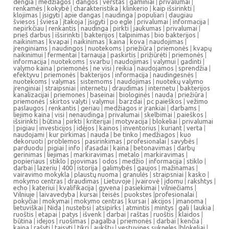
dengia
|
medžiagos
|
dangos
|
verstas
|
gaminiai
|
privalumai
|
renkamės
|
kokybė
|
charakteristika
|
klinkerio
|
kaip išsirinkti
|
klojimas
|
įsigyti
|
apie dangas
|
naudinga
|
populiari
|
daugiau
šviesos
|
šviesa
|
įtakoja
|
įsigyti
|
po egle
|
privalumai
|
informacija
|
nepirkčiau
|
renkantis
|
naudinga
|
pirkti
|
jaukumas
|
privalumai
|
prieš darbus
|
išsirinkti
|
bakterijos
|
talpinimas
|
bio bakterijos
|
naikinimas
|
kvapai
|
naikinimas
|
kaina
|
kova
|
naudojimas
|
įrenginiams
|
naudingos
|
nuotekoms
|
priežiūra
|
priemonės
|
kvapų
naikinimui
|
fermentai
|
tarnauja
|
paskirtis
|
prižiūrėti
|
priemonės
|
informacija
|
nuotekoms
|
svarbu
|
naudojimas
|
valymui
|
gadinti
|
valymo kaina
|
priemonės
|
ne visi
|
reikia
|
naudojamos
|
sprendžia
|
efektyvu
|
priemonės
|
bakterijos
|
informacija
|
naudingesnės
|
nuotekoms
|
valymas
|
sistemoms
|
naudojimas
|
nuotekų valymo
įrenginiai
|
straipsniai
|
internetu
|
draudimas
|
internetu
|
bakterijos
kanalizacijai
|
priemones
|
baseinai
|
biologinės
|
nauda
|
priežiūra
|
priemonės
|
skirtos valyti
|
valymui
|
barzdai
|
pc paieškos
|
vežimo
paslaugos
|
renkantis
|
geriau
|
medžiagos ir įrankiai
|
darbams
|
liejimo kaina
|
visi
|
nenaudinga
|
privalumai
|
skelbimai
|
paieškos
|
išsirinkti
|
būtina
|
pirkti
|
kriterijai
|
motyvacija
|
blokeliai
|
privalumai
|
pigiau
|
investicijos
|
idėjos
|
kainos
|
inventorius
|
kuriant
|
verta
|
naudojami
|
kur pirkimas
|
nauda
|
be tinko
|
medžiagos
|
kuo
dekoruoti
|
problemos
|
pasirinkimas
|
profesionalai
|
savybės
|
parduodu
|
pigiai
|
info
|
ifasadai
|
kaina
|
betonavimas
|
darbų
gerinimas
|
liejimas
|
markiravimas
|
metalo
|
markiravimas
|
popieriaus
|
stiklo
|
pjovimas
|
odos
|
medžio
|
informacija
|
stiklo
|
darbai
|
lazeriu
|
400
|
istorija
|
galimybės
|
gaujos
|
mažinamas
|
vairavimo mokykla
|
plaustų nuoma
|
granulės
|
straipsniai
|
kasko
|
mokymo centras
|
draudimas
|
Lietuvoje
|
įvairovė
|
įdomu
|
rakshtys
|
echo
|
kateriui
|
kvalifikacija
|
gyvena
|
pasiekimai
|
vilniečiams
|
Vilniuje
|
laivavedyba
|
kursai
|
teisės
|
puokstes
|
profesionalai
|
pokyčiai
|
mokymai
|
mokymo centras
|
kursai
|
akcijos
|
įmanoma
|
lietuviškai
|
Nida
|
nustebsi
|
atsipirks
|
atmintis
|
mintys
|
gali
|
laukia
|
ruoštis
|
etapai
|
patys
|
išvenk
|
darbai
|
raštas
|
ruoštis
|
klaidos
|
būtina
|
idejos
|
ruošimas
|
pagalba
|
priemonės
|
darbai
|
kenčia
|
kaina
|
rašyti
|
taisyti
|
tikri
|
aukštų
|
vestuvines sukneles
|
blokeliai
|