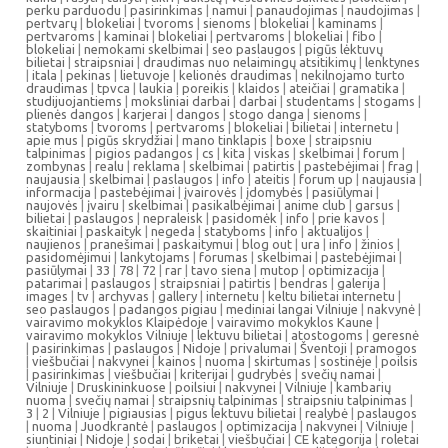
perku parduodu
|
pasirinkimas
|
namui
|
panaudojimas
|
naudojimas
|
pertvarų
|
blokeliai
|
tvoroms
|
sienoms
|
blokeliai
|
kaminams
|
pertvaroms
|
kaminai
|
blokeliai
|
pertvaroms
|
blokeliai
|
fibo
|
blokeliai
|
nemokami skelbimai
|
seo paslaugos
|
pigūs lėktuvų
bilietai
|
straipsniai
|
draudimas nuo nelaimingų atsitikimų
|
lenktynes
|
itala
|
pekinas
|
lietuvoje
|
kelionės draudimas
|
nekilnojamo turto
draudimas
|
tpvca
|
laukia
|
poreikis
|
klaidos
|
ateičiai
|
gramatika
|
studijuojantiems
|
moksliniai darbai
|
darbai
|
studentams
|
stogams
|
plienės dangos
|
karjerai
|
dangos
|
stogo danga
|
sienoms
|
statyboms
|
tvoroms
|
pertvaroms
|
blokeliai
|
bilietai
|
internetu
|
apie mus
|
pigūs skrydžiai
|
mano tinklapis
|
boxe
|
straipsniu
talpinimas
|
pigios padangos
|
cs
|
kita
|
viskas
|
skelbimai
|
forum
|
zombynas
|
realu
|
reklama
|
skelbimai
|
patirtis
|
pastebėjimai
|
frag
|
naujausia
|
skelbimai
|
paslaugos
|
info
|
ateitis
|
forum up
|
naujausia
|
informacija
|
pastebėjimai
|
įvairovės
|
įdomybės
|
pasiūlymai
|
naujovės
|
įvairu
|
skelbimai
|
pasikalbėjimai
|
anime club
|
garsus
|
bilietai
|
paslaugos
|
nepraleisk
|
pasidomėk
|
info
|
prie kavos
|
skaitiniai
|
paskaityk
|
negeda
|
statyboms
|
info
|
aktualijos
|
naujienos
|
pranešimai
|
paskaitymui
|
blog out
|
ura
|
info
|
žinios
|
pasidomėjimui
|
lankytojams
|
forumas
|
skelbimai
|
pastebėjimai
|
pasiūlymai
|
33
|
78
|
72
|
rar
|
tavo siena
|
mutop
|
optimizacija
|
patarimai
|
paslaugos
|
straipsniai
|
patirtis
|
bendras
|
galerija
|
images
|
tv
|
archyvas
|
gallery
|
internetu
|
keltu bilietai internetu
|
seo paslaugos
|
padangos pigiau
|
mediniai langai Vilniuje
|
nakvynė
|
vairavimo mokyklos Klaipėdoje
|
vairavimo mokyklos Kaune
|
vairavimo mokyklos Vilniuje
|
lektuvu bilietai
|
atostogoms
|
geresnė
|
pasirinkimas
|
paslaugos
|
Nidoje
|
privalumai
|
Šventoji
|
pramogos
|
viešbučiai
|
nakvynei
|
kainos
|
nuoma
|
skirtumas
|
sostinėje
|
poilsis
|
pasirinkimas
|
viešbučiai
|
kriterijai
|
gudrybės
|
svečių namai
|
Vilniuje
|
Druskininkuose
|
poilsiui
|
nakvynei
|
Vilniuje
|
kambarių
nuoma
|
svečių namai
|
straipsnių talpinimas
|
straipsniu talpinimas
|
3
|
2
|
Vilniuje
|
pigiausias
|
pigus lektuvu bilietai
|
realybė
|
paslaugos
|
nuoma
|
Juodkrantė
|
paslaugos
|
optimizacija
|
nakvynei
|
Vilniuje
|
siuntiniai
|
Nidoje
|
sodai
|
briketai
|
viešbučiai
|
CE kategorija
|
roletai