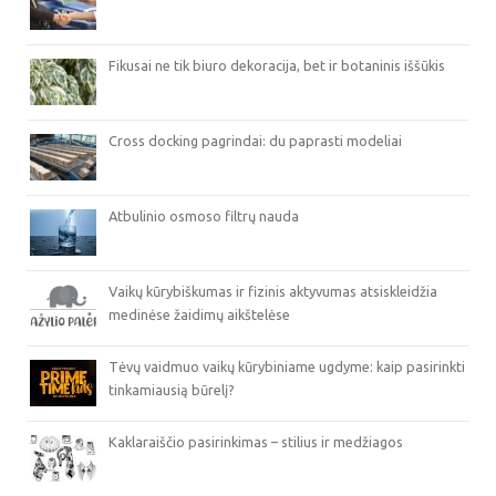
Fikusai ne tik biuro dekoracija, bet ir botaninis iššūkis
Cross docking pagrindai: du paprasti modeliai
Atbulinio osmoso filtrų nauda
Vaikų kūrybiškumas ir fizinis aktyvumas atsiskleidžia
medinėse žaidimų aikštelėse
Tėvų vaidmuo vaikų kūrybiniame ugdyme: kaip pasirinkti
tinkamiausią būrelį?
Kaklaraiščio pasirinkimas – stilius ir medžiagos