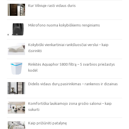
Kur Vilniuje rasti vidaus duris
Mikrofono nuoma kokybiškiems renginiams
Kokybiški vienkartiniai rankšluosčiai verslui – kaip
išsirinkti
Rinkitės Aquaphor S800 filtrą – 5 svarbios priežastys
kodėl
Didelis vidaus durų pasirinkimas – rankenos ir dizainas
Komfortiška laukiamojo zona grožio salonui – kaip
sukurti
Kaip prižiūrėti patalynę