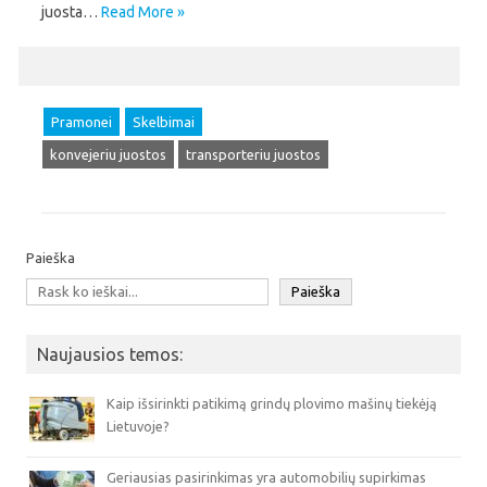
juosta…
Read More »
Pramonei
Skelbimai
konvejeriu juostos
transporteriu juostos
Paieška
Paieška
Naujausios temos:
Kaip išsirinkti patikimą grindų plovimo mašinų tiekėją
Lietuvoje?
Geriausias pasirinkimas yra automobilių supirkimas