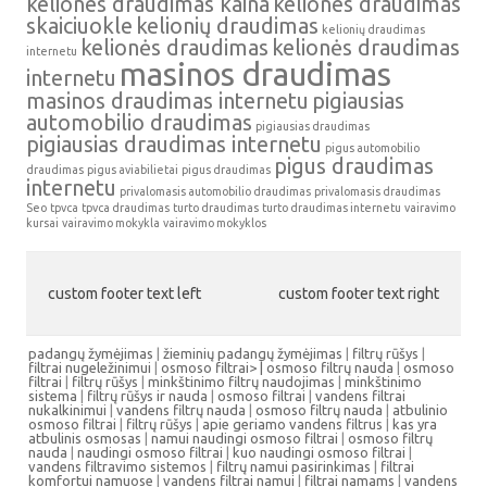
keliones draudimas kaina
keliones draudimas
skaiciuokle
kelionių draudimas
kelionių draudimas
kelionės draudimas
kelionės draudimas
internetu
masinos draudimas
internetu
masinos draudimas internetu
pigiausias
automobilio draudimas
pigiausias draudimas
pigiausias draudimas internetu
pigus automobilio
pigus draudimas
draudimas
pigus aviabilietai
pigus draudimas
internetu
privalomasis automobilio draudimas
privalomasis draudimas
Seo
tpvca
tpvca draudimas
turto draudimas
turto draudimas internetu
vairavimo
kursai
vairavimo mokykla
vairavimo mokyklos
custom footer text left
custom footer text right
padangų žymėjimas
|
žieminių padangų žymėjimas
|
filtrų rūšys
|
filtrai nugeležinimui
|
osmoso filtrai> |
osmoso filtrų nauda
|
osmoso
filtrai
|
filtrų rūšys
|
minkštinimo filtrų naudojimas
|
minkštinimo
sistema
|
filtrų rūšys ir nauda
|
osmoso filtrai
|
vandens filtrai
nukalkinimui
|
vandens filtrų nauda
|
osmoso filtrų nauda
|
atbulinio
osmoso filtrai
|
filtrų rūšys
|
apie geriamo vandens filtrus
|
kas yra
atbulinis osmosas
|
namui naudingi osmoso filtrai
|
osmoso filtrų
nauda
|
naudingi osmoso filtrai
|
kuo naudingi osmoso filtrai
|
vandens filtravimo sistemos
|
filtrų namui pasirinkimas
|
filtrai
komfortui namuose
|
vandens filtrai namui
|
filtrai namams
|
vandens