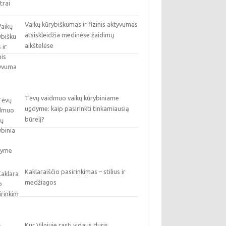
Vaikų kūrybiškumas ir fizinis aktyvumas
atsiskleidžia medinėse žaidimų
aikštelėse
Tėvų vaidmuo vaikų kūrybiniame
ugdyme: kaip pasirinkti tinkamiausią
būrelį?
Kaklaraiščio pasirinkimas – stilius ir
medžiagos
Kur Vilniuje rasti vidaus duris