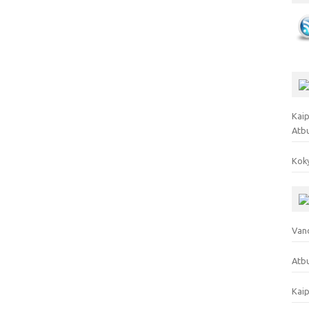
Kaip
Atb
Koky
Vand
Atbu
Kaip