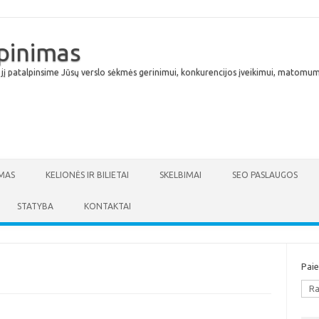
lpinimas
 jį patalpinsime Jūsų verslo sėkmės gerinimui, konkurencijos įveikimui, matomumu
Skip to content
MAS
KELIONĖS IR BILIETAI
SKELBIMAI
SEO PASLAUGOS
STATYBA
KONTAKTAI
Pai