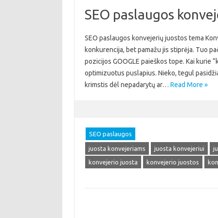
SEO paslaugos konvej
SEO paslaugos konvejerių juostos tema Konve
konkurencija, bet pamažu jis stiprėja. Tuo pač
pozicijos GOOGLE paieškos tope. Kai kurie “k
optimizuotus puslapius. Nieko, tegul pasidži
krimstis dėl nepadarytų ar…
Read More »
SEO paslaugos
juosta konvejeriams
juosta konvejeriui
j
konvejerio juosta
konvejerio juostos
kon