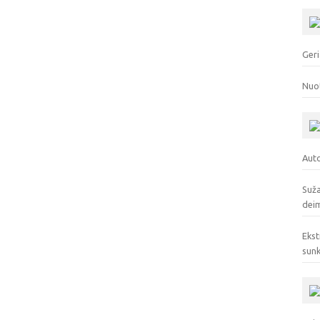
Geri
Nuo
Auto
Suža
deim
Ekst
sunk