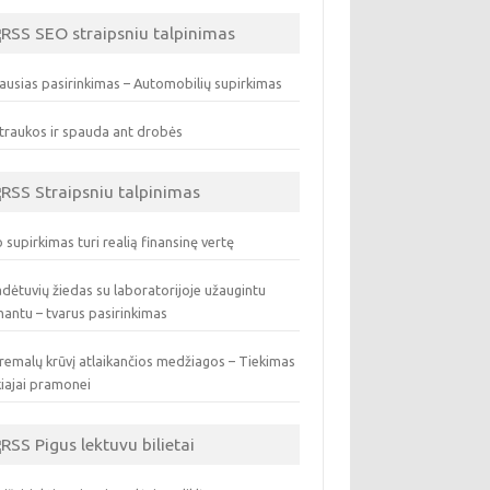
SEO straipsniu talpinimas
ausias pasirinkimas – Automobilių supirkimas
traukos ir spauda ant drobės
Straipsniu talpinimas
 supirkimas turi realią finansinę vertę
dėtuvių žiedas su laboratorijoje užaugintu
antu – tvarus pasirinkimas
remalų krūvį atlaikančios medžiagos – Tiekimas
iajai pramonei
Pigus lektuvu bilietai