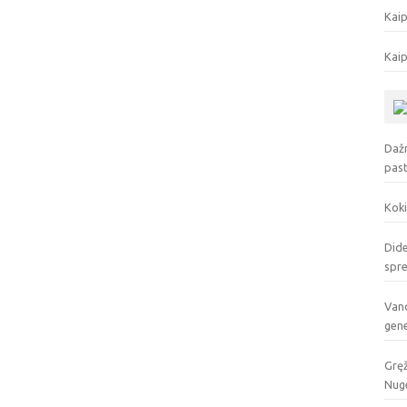
Kaip
Kaip
Dažn
pas
Koki
Dide
spr
Vand
gen
Gręž
Nuge