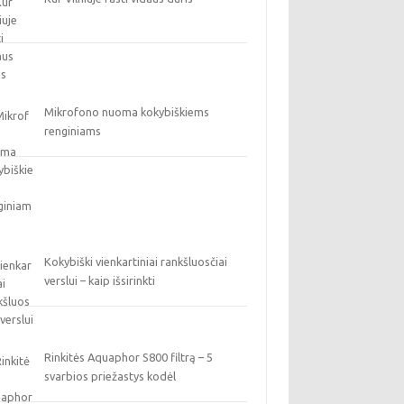
Mikrofono nuoma kokybiškiems
renginiams
Kokybiški vienkartiniai rankšluosčiai
verslui – kaip išsirinkti
Rinkitės Aquaphor S800 filtrą – 5
svarbios priežastys kodėl