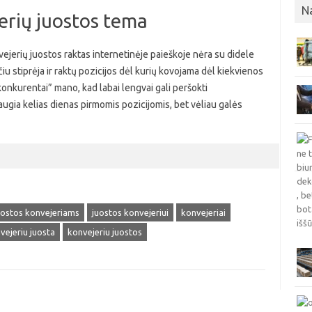
N
erių juostos tema
jerių juostos raktas internetinėje paieškoje nėra su didele
iu stiprėja ir raktų pozicijos dėl kurių kovojama dėl kiekvienos
onkurentai” mano, kad labai lengvai gali peršokti
augia kelias dienas pirmomis pozicijomis, bet vėliau galės
uostos konvejeriams
juostos konvejeriui
konvejeriai
vejeriu juosta
konvejeriu juostos