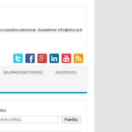
i paieškos sistemose. Susisiekime: info@itturas.lt
BILANNONSER SVERIGE
NUORODOS
eška
Paieška