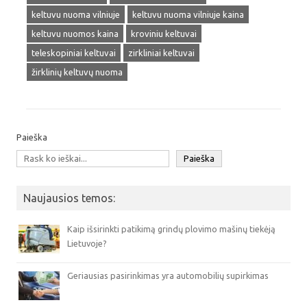
keltuvu nuoma vilniuje
keltuvu nuoma vilniuje kaina
keltuvu nuomos kaina
kroviniu keltuvai
teleskopiniai keltuvai
zirkliniai keltuvai
žirklinių keltuvų nuoma
Paieška
Paieška
Naujausios temos:
Kaip išsirinkti patikimą grindų plovimo mašinų tiekėją
Lietuvoje?
Geriausias pasirinkimas yra automobilių supirkimas