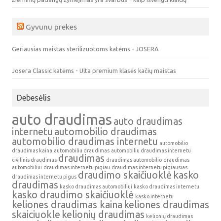
Gyvunu prekes
Geriausias maistas sterilizuotoms katėms - JOSERA
Josera Classic katėms - Ulta premium klasės kačių maistas
Debesėlis
auto draudimas
auto draudimas
internetu
automobilio draudimas
automobilio draudimas internetu
automobilio
draudimas kaina
automobiliu draudimas
automobiliu draudimas internetu
draudimas
civilinis draudimas
draudimas automobilio
draudimas
automobiliui
draudimas internetu pigiau
draudimas internetu pigiausias
draudimo skaičiuoklė
kasko
draudimas internetu pigus
draudimas
kasko draudimas automobiliui
kasko draudimas internetu
kasko draudimo skaičiuoklė
kasko internetu
keliones draudimas kaina
keliones draudimas
skaiciuokle
kelionių draudimas
kelionių draudimas