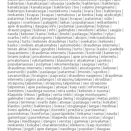
bakterijas
|
kanalizacijai
|
situacija
|
padeda
|
bakterijos
|
bakterijos
kanalizacijai
|
kanalizacijai
|
bakterijos
|
bio
|
valymo įrenginiams
|
bakterijos kanalizacijai
|
nuotekoms
|
nauda
|
švara
|
bio
|
bakterijos
|
renkamės
|
kvapas
|
kvapas
|
nemalonus
|
ar kenkia
|
kaip atsikratyti
|
patarimai
|
kokybė
|
įrenginiai
|
tipai
|
kvapas
|
patarimai
|
siūlo
|
sąlygos
|
svarbiausi
|
palyginti
|
laikas
|
populiariausi
|
ieškantiems
|
apie draudimą
|
daugiau info
|
požymiai
|
pasiūlymai
|
būtinas
|
drausti pigiau
|
būtinas
|
info
|
galimybės
|
nesidomi
|
atšilus
|
saugūs
|
nauda
|
kelionei
|
kaina
|
tinka
|
žinutė
|
paslauga
|
klaidos
|
ryšys
|
svarbu
|
info
|
atostogoms
|
talpinimas
|
akcijos
|
mikroautobusu
nuoma
|
turto
|
kelionės draudimas
|
turto
|
sveikatos
|
kelionės
|
kasko
|
civilinės atsakomybės
|
automobilio
|
draudimas internetu
|
teisės aktai
|
kaina
|
gyvybės
|
kelionių
|
turto
|
tpvca
|
kasko
|
padeda
taupantiems
|
draudimas internetu
|
bausmės
|
kontrolė
|
kameros
|
tiriami įvykiai
|
privalomos paslaugos
|
apie privalomą
|
internetu
|
privalomasis
|
vykstantiems
|
klausimai ir atsakymai
|
sąvokos
|
populiariausias
|
požymiai
|
rekomendacija
|
saugoja
|
verta
|
draudimas internetu
|
internetu
|
išsirinkti
|
atostogoms
|
kelionei
|
pasiruošti
|
padės
|
paslauga
|
patarimai
|
žmonės
|
sąvokos
|
savanoriškas
|
brangios
|
paprasta
|
draudimo naujienos
|
draudimas
internetu
|
pigios padangos
|
straipsnių talpinimas
|
skrydžiai
|
straipsnių talpinimas
|
straipsnių talpinimas
|
seo straipsniu
talpinimas
|
apie paslaugas
|
atvejai
|
kaip rasti
|
informacija
|
šventėms
|
naudinga nuoma
|
nėra sunku
|
kelionės ir nuoma
|
Klaipėda-Vilnius
|
gelbėja
|
verta rinkti
|
stoge montuojami
|
galimybė
|
namo akys
|
naudinga žiemą
|
stoglangiai
|
metas pirkti
|
šviesa
|
terminai
|
svarbi dalis
|
atvejai
|
paslauga
|
verta
|
kokybė
|
klaidos
|
pirkti
|
bakterijos
|
šviesa
|
stoglangiai
|
langai
|
mediniai
|
šviesi aplinka
|
naudinga
|
išsirinkti
|
priežiūra
|
pardavimai
|
pasirinkimas
|
komfortas
|
pasirūpinkite
|
tinkama
|
namui
|
nauda
|
gamintojai
|
pasirinkimas
|
klaipeda vilniaus oro uostas
|
stogui
|
dengia
|
medžiagos
|
dangos
|
verstas
|
gaminiai
|
privalumai
|
renkamės
|
kokybė
|
charakteristika
|
klinkerio
|
kaip išsirinkti
|
klojimas
|
įsigyti
|
apie dangas
|
naudinga
|
populiari
|
daugiau