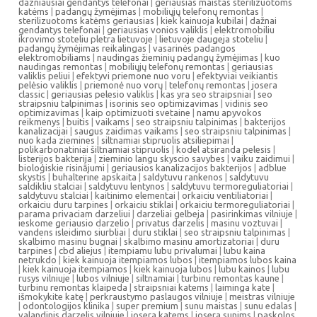
dazniausiai gendantys telefonai
|
geriausias maistas sterilizuotoms
katėms
|
padangų žymėjimas
|
mobiliųjų telefonų remontas
|
sterilizuotoms katėms geriausias
|
kiek kainuoja kubilai
|
dažnai
gendantys telefonai
|
geriausias vonios valiklis
|
elektromobiliu
ikrovimo stoteliu pletra lietuvoje
|
lietuvoje daugeja stoteliu
|
padangų žymėjimas reikalingas
|
vasarinės padangos
elektromobiliams
|
naudingas žieminių padangų žymėjimas
|
kuo
naudingas remontas
|
mobiliųjų telefonų remontas
|
geriausias
valiklis peliui
|
efektyvi priemone nuo voru
|
efektyviai veikiantis
pelėsio valiklis
|
priemonė nuo vorų
|
telefonų remontas
|
josera
classic
|
geriausias pelesio valiklis
|
kas yra seo straipsniai
|
seo
straipsniu talpinimas
|
isorinis seo optimizavimas
|
vidinis seo
optimizavimas
|
kaip optimizuoti svetaine
|
namu apyvokos
reikmenys
|
buitis
|
vaikams
|
seo straipsniu talpinimas
|
bakterijos
kanalizacijai
|
saugus zaidimas vaikams
|
seo straipsniu talpinimas
|
nuo kada ziemines
|
siltnamiai stipruolis atsiliepimai
|
polikarbonatiniai šiltnamiai stipruolis
|
kodel atsiranda pelesis
|
listerijos bakterija
|
zieminio langu skyscio savybes
|
vaiku zaidimui
|
bioloģiskie risinājumi
|
geriausios kanalizacijos bakterijos
|
adblue
skystis
|
buhalterine apskaita
|
saldytuvu rankenos
|
saldytuvu
saldikliu stalciai
|
saldytuvu lentynos
|
saldytuvu termoreguliatoriai
|
saldytuvu stalciai
|
kaitinimo elementai
|
orkaiciu ventiliatoriai
|
orkaiciu duru tarpines
|
orkaiciu stiklai
|
orkaiciu termoreguliatoriai
|
parama privaciam darzeliui
|
darzeliai gelbeja
|
pasirinkimas vilniuje
|
ieskome geriausio darzelio
|
privatus darzelis
|
masinu voztuvai
|
vandens isleidimo siurbliai
|
duru stiklai
|
seo straipsniu talpinimas
|
skalbimo masinu bugnai
|
skalbimo masinu amortizatoriai
|
duru
tarpines
|
cbd aliejus
|
itempiamu lubu privalumai
|
lubu kaina
netrukdo
|
kiek kainuoja itempiamos lubos
|
itempiamos lubos kaina
|
kiek kainuoja itempiamos
|
kiek kainuoja lubos
|
lubu kainos
|
lubu
rusys vilniuje
|
lubos vilniuje
|
siltnamiai
|
turbinu remontas kaune
|
turbinu remontas klaipeda
|
straipsniai katems
|
laiminga kate
|
išmokykite katę
|
perkraustymo paslaugos vilniuje
|
meistras vilniuje
|
odontologijos klinika
|
super premium
|
sunu maistas
|
sunu edalas
|
valandinis darzelis vilniuje
|
josera katems
|
josera sunims
|
paskolos