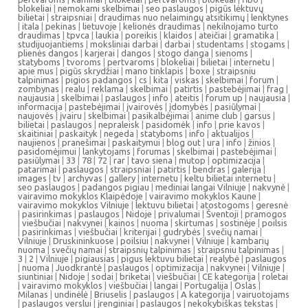
blokeliai
|
nemokami skelbimai
|
seo paslaugos
|
pigūs lėktuvų
bilietai
|
straipsniai
|
draudimas nuo nelaimingų atsitikimų
|
lenktynes
|
itala
|
pekinas
|
lietuvoje
|
kelionės draudimas
|
nekilnojamo turto
draudimas
|
tpvca
|
laukia
|
poreikis
|
klaidos
|
ateičiai
|
gramatika
|
studijuojantiems
|
moksliniai darbai
|
darbai
|
studentams
|
stogams
|
plienės dangos
|
karjerai
|
dangos
|
stogo danga
|
sienoms
|
statyboms
|
tvoroms
|
pertvaroms
|
blokeliai
|
bilietai
|
internetu
|
apie mus
|
pigūs skrydžiai
|
mano tinklapis
|
boxe
|
straipsniu
talpinimas
|
pigios padangos
|
cs
|
kita
|
viskas
|
skelbimai
|
forum
|
zombynas
|
realu
|
reklama
|
skelbimai
|
patirtis
|
pastebėjimai
|
frag
|
naujausia
|
skelbimai
|
paslaugos
|
info
|
ateitis
|
forum up
|
naujausia
|
informacija
|
pastebėjimai
|
įvairovės
|
įdomybės
|
pasiūlymai
|
naujovės
|
įvairu
|
skelbimai
|
pasikalbėjimai
|
anime club
|
garsus
|
bilietai
|
paslaugos
|
nepraleisk
|
pasidomėk
|
info
|
prie kavos
|
skaitiniai
|
paskaityk
|
negeda
|
statyboms
|
info
|
aktualijos
|
naujienos
|
pranešimai
|
paskaitymui
|
blog out
|
ura
|
info
|
žinios
|
pasidomėjimui
|
lankytojams
|
forumas
|
skelbimai
|
pastebėjimai
|
pasiūlymai
|
33
|
78
|
72
|
rar
|
tavo siena
|
mutop
|
optimizacija
|
patarimai
|
paslaugos
|
straipsniai
|
patirtis
|
bendras
|
galerija
|
images
|
tv
|
archyvas
|
gallery
|
internetu
|
keltu bilietai internetu
|
seo paslaugos
|
padangos pigiau
|
mediniai langai Vilniuje
|
nakvynė
|
vairavimo mokyklos Klaipėdoje
|
vairavimo mokyklos Kaune
|
vairavimo mokyklos Vilniuje
|
lektuvu bilietai
|
atostogoms
|
geresnė
|
pasirinkimas
|
paslaugos
|
Nidoje
|
privalumai
|
Šventoji
|
pramogos
|
viešbučiai
|
nakvynei
|
kainos
|
nuoma
|
skirtumas
|
sostinėje
|
poilsis
|
pasirinkimas
|
viešbučiai
|
kriterijai
|
gudrybės
|
svečių namai
|
Vilniuje
|
Druskininkuose
|
poilsiui
|
nakvynei
|
Vilniuje
|
kambarių
nuoma
|
svečių namai
|
straipsnių talpinimas
|
straipsniu talpinimas
|
3
|
2
|
Vilniuje
|
pigiausias
|
pigus lektuvu bilietai
|
realybė
|
paslaugos
|
nuoma
|
Juodkrantė
|
paslaugos
|
optimizacija
|
nakvynei
|
Vilniuje
|
siuntiniai
|
Nidoje
|
sodai
|
briketai
|
viešbučiai
|
CE kategorija
|
roletai
|
vairavimo mokyklos
|
viešbučiai
|
langai
|
Portugalija
|
Oslas
|
Milanas
|
undinėlė
|
Briuselis
|
paslaugos
|
A kategorija
|
vairuotojams
|
paslaugos verslui
|
įrenginiai
|
paslaugos
|
nekokybiškas tekstas
|