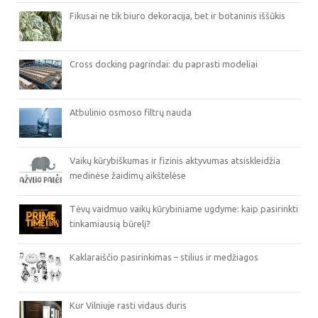
Fikusai ne tik biuro dekoracija, bet ir botaninis iššūkis
Cross docking pagrindai: du paprasti modeliai
Atbulinio osmoso filtrų nauda
Vaikų kūrybiškumas ir fizinis aktyvumas atsiskleidžia
medinėse žaidimų aikštelėse
Tėvų vaidmuo vaikų kūrybiniame ugdyme: kaip pasirinkti
tinkamiausią būrelį?
Kaklaraiščio pasirinkimas – stilius ir medžiagos
Kur Vilniuje rasti vidaus duris