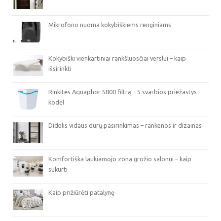
Mikrofono nuoma kokybiškiems renginiams
Kokybiški vienkartiniai rankšluosčiai verslui – kaip
išsirinkti
Rinkitės Aquaphor S800 filtrą – 5 svarbios priežastys
kodėl
Didelis vidaus durų pasirinkimas – rankenos ir dizainas
Komfortiška laukiamojo zona grožio salonui – kaip
sukurti
Kaip prižiūrėti patalynę