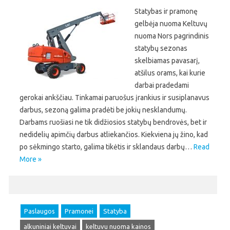
Statybas ir pramonę
gelbėja nuoma Keltuvų
nuoma Nors pagrindinis
statybų sezonas
skelbiamas pavasarį,
atšilus orams, kai kurie
darbai pradedami
gerokai ankščiau. Tinkamai paruošus įrankius ir susiplanavus
darbus, sezoną galima pradėti be jokių nesklandumų.
Darbams ruošiasi ne tik didžiosios statybų bendrovės, bet ir
nedidelių apimčių darbus atliekančios. Kiekviena jų žino, kad
po sėkmingo starto, galima tikėtis ir sklandaus darbų…
Read
More »
Paslaugos
Pramonei
Statyba
alkuniniai keltuvai
keltuvu nuoma kainos