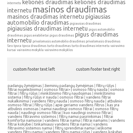
kelionės draudimas
kelionės draudimas
internetu
masinos draudimas
internetu
masinos draudimas internetu
pigiausias
automobilio draudimas
pigiausias draudimas
pigiausias draudimas internetu
pigus automobilio
pigus draudimas
draudimas
pigus aviabilietai
pigus draudimas
internetu
privalomasis automobilio draudimas
privalomasis draudimas
Seo
tpvca
tpvca draudimas
turto draudimas
turto draudimas internetu
vairavimo
kursai
vairavimo mokykla
vairavimo mokyklos
custom footer text left
custom footer text right
padangų žymėjimas
|
žieminių padangų žymėjimas
|
filtrų rūšys
|
filtrai nugeležinimui
|
osmoso filtrai> |
osmoso filtrų nauda
|
osmoso
filtrai
|
filtrų rūšys
|
minkštinimo filtrų naudojimas
|
minkštinimo
sistema
|
filtrų rūšys ir nauda
|
osmoso filtrai
|
vandens filtrai
nukalkinimui
|
vandens filtrų nauda
|
osmoso filtrų nauda
|
atbulinio
osmoso filtrai
|
filtrų rūšys
|
apie geriamo vandens filtrus
|
kas yra
atbulinis osmosas
|
namui naudingi osmoso filtrai
|
osmoso filtrų
nauda
|
naudingi osmoso filtrai
|
kuo naudingi osmoso filtrai
|
vandens filtravimo sistemos
|
filtrų namui pasirinkimas
|
filtrai
komfortui namuose
|
vandens filtrai namui
|
filtrai namams
|
vandens
filtrai kokybei
|
tinkamiausi vandens filtrai namui
|
vandens
filtravimo sistemos namui
|
filtrų sprendimai namui
|
ieškome
vandens filtrų namui
|
vandens filtrų namui rūšys
|
vandens kokybei