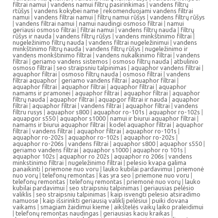
filtrai namui
|
vandens namui filtrų pasirinkimas
|
vandens filtrų
rtūšys
|
vandens kokybei name
|
rekomenduojami vandens filtrai
namui
|
vandens filtrai namui
|
filtrų namui rūšys
|
vandens filtrų rūšys
|
vandens filtrai namui
|
namui naudingi osmoso filtrai
|
namui
geriausi osmoso filtrai
|
filtrai namui
|
vandens filtrų nauda
|
filtrų
rūšys ir nauda
|
vandens filtrų rūšys
|
vandens minkštinimo filtrai
|
nugeležinimo filtrų nauda
|
vandens filtrai nugeležinimui
|
vandens
minkštinimo filtrų nauda
|
vandens filtrų rūšys
|
nugeležinimo ir
vandens monkštinimo filtrai
|
vandens nukalkinimo filtrai
|
vandens
filtrai
|
geriamo vandens sistemos
|
osmoso filtrų nauda
|
atbulinio
osmoso filtrai
|
seo straipsniu talpinimas
|
aquaphor vandens filtrai
|
aquaphor filtrai
|
osmoso filtrų nauda
|
osmoso filtrai
|
vandens
filtrai aquaphor
|
geriamo vandens filtrai
|
aquaphor filtrai
|
aquaphor filtrai
|
aquaphor filtrai
|
aquaphor filtrai
|
aquaphor
namams ir pramonei
|
aquaphor filtrai
|
aquaphor filtrai
|
aquaphor
filtrų nauda
|
aquaphor filtrai
|
aquapgor filtrai ir nauda
|
aquaphor
filtrai
|
aquaphor filtrai
|
vandens filtrai
|
aquaphor filtrai
|
vandens
filtru rusys
|
aquaphor s800
|
aquaphor ro-101s
|
aquaphor ro-102s
|
aquapgor s550
|
aquaphor s1000
|
namui ir biurui aquaphor filtrai
|
namams ir biurui aquaphor filtrai
|
kodel aquaphor filtrai
|
aquaphor
filtrai
|
vandens filtrai
|
aquaphor filtrai
|
aquaphor ro-101s
|
aquaphor ro-202s
|
aquaphor ro-102s
|
aquaphor ro-202s
|
aquaphor ro-206s
|
vandens filtrai
|
aquaphor s800
|
aquaphor s550
|
geriamo vandens filtrai
|
aquaphor s1000
|
aquaphor ro 101s
|
aquaphor 102s
|
aquaphor ro 202s
|
aquaphor ro 206s
|
vandens
minkstinimo filtrai
|
nugeležinimo filtrai
|
pelesio kvapa galima
panaikinti
|
priemone nuo voru
|
lauko kubilai pardavimui
|
priemonė
nuo vorų
|
telefonų remontas
|
kas yra seo
|
priemone nuo voru
|
telefonų remontas
|
telefonų remontas
|
priemonė nuo vorų
|
lauko
kubilai pardavimui
|
seo straipsniu talpinimas
|
geriausias pelėsio
valiklis
|
seo straipsniu talpinimas
|
kaip isvengti pelesio atsiradimo
namuose
|
kaip išsirinkti geriausią valiklį pelėsiui
|
puiki dovana
vaikams
|
smagiam žaidimui kieme
|
aikštelės vaikų laiko praleidimui
|
telefonų remontas naudingas
|
geriausias kaciu kraikas
|