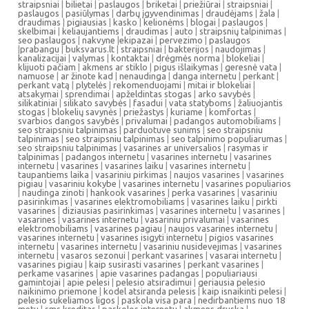
straipsniai
|
bilietai
|
paslaugos
|
briketai
|
priežiūrai
|
straipsniai
|
paslaugos
|
pasiūlymas
|
darbų įgyvendinimas
|
draudėjams
|
žala
|
draudimas
|
pigiausias
|
kasko
|
kelionėms
|
blogai
|
paslaugos
|
skelbimai
|
keliaujantiems
|
draudimas
|
auto
|
straipsnių talpinimas
|
seo paslaugos
|
nakvyne
|
ekipazai
|
pervezimo
|
paslaugos
|
prabangu
|
buksvarus.lt
|
straipsniai
|
bakterijos
|
naudojimas
|
kanalizacijai
|
valymas
|
kontaktai
|
drėgmės norma
|
blokeliai
|
klijuoti pačiam
|
akmens ar stiklo
|
pigus išlaikymas
|
geresnė vata
|
namuose
|
ar žinote kad
|
nenaudinga
|
danga internetu
|
perkant
|
perkant vatą
|
plytelės
|
rekomenduojami
|
mitai ir blokeliai
|
atsakymai
|
sprendimai
|
apželdintas stogas
|
arko savybės
|
silikatiniai
|
silikato savybės
|
fasadui
|
vata statyboms
|
žaliuojantis
stogas
|
blokelių savynės
|
priežastys
|
kuriame
|
komfortas
|
svarbios dangos savybės
|
privalumai
|
padangos automobiliams
|
seo straipsniu talpinimas
|
parduotuve sunims
|
seo straipsniu
talpinimas
|
seo straipsniu talpinimas
|
seo talpinimo populiarumas
|
seo straipsniu talpinimas
|
vasarines ar universalios
|
rasymas ir
talpinimas
|
padangos internetu
|
vasarines internetu
|
vasarines
internetu
|
vasarines
|
vasarines laiku
|
vasarines internetu
|
taupantiems laika
|
vasariniu pirkimas
|
naujos vasarines
|
vasarines
pigiau
|
vasariniu kokybe
|
vasarines internetu
|
vasarines populiarios
|
naudinga zinoti
|
hankook vasarines
|
perka vasarines
|
vasariniu
pasirinkimas
|
vasarines elektromobiliams
|
vasarines laiku
|
pirkti
vasarines
|
diziausias pasirinkimas
|
vasarines internetu
|
vasarines
|
vasarines
|
vasarines internetu
|
vasariniu privalumai
|
vasarines
elektromobiliams
|
vasarines pagiau
|
naujos vasarines internetu
|
vasarines internetu
|
vasarines isigyti internetu
|
pigios vasarines
internetu
|
vasarines internetu
|
vasariniu nusidevejimas
|
vasarines
internetu
|
vasaros sezonui
|
perkant vasarines
|
vasarai internetu
|
vasarines pigiau
|
kaip susirasti vasarines
|
perkant vasarines
|
perkame vasarines
|
apie vasarines padangas
|
populiariausi
gamintojai
|
apie pelesi
|
pelesio atsiradimui
|
geriausia pelesio
naikinimo priemone
|
kodel atsiranda pelesis
|
kaip isnaikinti pelesi
|
pelesio sukeliamos ligos
|
paskola visa para
|
nedirbantiems nuo 18