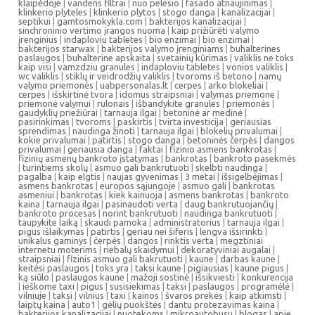
klaipėdoje
|
vandens filtrai
|
nuo pelesio
|
fasado atnaujinimas
|
klinkerio plyteles
|
klinkerio plytos
|
stogo danga
|
kanalizacijai
|
septikui
|
gamtosmokykla.com
|
bakterijos kanalizacijai
|
sinchroninio vertimo įrangos nuoma
|
kaip prižiūrėti valymo
įrenginius
|
indaploviu tabletes
|
bio enzimai
|
bio enzimai
|
bakterijos starwax
|
bakterijos valymo įrenginiams
|
buhalterines
paslaugos
|
buhalterine apskaita
|
svetainių kūrimas
|
valiklis ne toks
kaip visi
|
vamzdziu granules
|
indaploviu tabletes
|
vonios valiklis
|
wc valiklis
|
stiklų ir veidrodžių valiklis
|
tvoroms iš betono
|
namų
valymo priemonės
|
uabpersonalas.lt
|
cerpes
|
arko blokeliai
|
cerpes
|
išskirtinė tvora
|
idomus straipsniai
|
valymas priemone
|
priemonė valymui
|
rulonais
|
išbandykite granules
|
priemonės
|
gaudyklių priežiūrai
|
tarnauja ilgai
|
betoninė ar medinė
|
pasirinkimas
|
tvoroms
|
paskirtis
|
tvirta investicija
|
geriausias
sprendimas
|
naudinga žinoti
|
tarnauja ilgai
|
blokelių privalumai
|
kokie privalumai
|
patirtis
|
stogo danga
|
betoninės čerpės
|
dangos
privalumai
|
geriausia danga
|
faktai
|
fizinio asmens bankrotas
|
fizinių asmenų bankroto įstatymas
|
bankrotas
|
bankroto pasekmės
|
turintiems skolų
|
asmuo gali bankrutuoti
|
skelbti naudinga
|
pagalba
|
kaip elgtis
|
naujas gyvenimas
|
3 metai
|
išsigelbėjimas
|
asmens bankrotas
|
europos sąjungoje
|
asmuo gali
|
bankrotas
asmeniui
|
bankrotas
|
kiek kainuoja
|
asmens bankrotas
|
bankroto
kaina
|
tarnauja ilgai
|
pasinaudoti verta
|
daug bankrutuojančių
|
bankroto procesas
|
norint bankrutuoti
|
naudinga bankrutuoti
|
taupykite laiką
|
skaudi pamoka
|
administratorius
|
tarnauja ilgai
|
pigus išlaikymas
|
patirtis
|
geriau nei šiferis
|
lengva išsirinkti
|
unikalus gaminys
|
čerpės
|
dangos
|
rinktis verta
|
megztiniai
internetu moterims
|
riebalų skaidymui
|
dekoratyviniai augalai
|
straipsniai
|
fizinis asmuo gali bakrutuoti
|
kaune
|
darbas kaune
|
keitėsi paslaugos
|
toks yra
|
taksi kaune
|
pigiausias
|
kaune pigus
|
ką siūlo
|
paslaugos kaune
|
mažoji sostinė
|
išsikviesti
|
konkurencija
|
ieškome taxi
|
pigus
|
susisiekimas
|
taksi
|
paslaugos
|
programėlė
|
vilniuje
|
taksi
|
vilnius
|
taxi
|
kainos
|
švaros prekės
|
kaip atkimsti
|
laiptų kaina
|
auto1
|
gėlių puokštės
|
dantu protezavimas kaina
|
bakterijos kanalizacijai
|
nuotekoms
|
mikroautobusu
|
blogas
|
apie