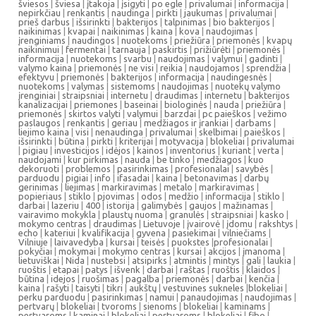
šviesos
|
šviesa
|
įtakoja
|
įsigyti
|
po egle
|
privalumai
|
informacija
|
nepirkčiau
|
renkantis
|
naudinga
|
pirkti
|
jaukumas
|
privalumai
|
prieš darbus
|
išsirinkti
|
bakterijos
|
talpinimas
|
bio bakterijos
|
naikinimas
|
kvapai
|
naikinimas
|
kaina
|
kova
|
naudojimas
|
įrenginiams
|
naudingos
|
nuotekoms
|
priežiūra
|
priemonės
|
kvapų
naikinimui
|
fermentai
|
tarnauja
|
paskirtis
|
prižiūrėti
|
priemonės
|
informacija
|
nuotekoms
|
svarbu
|
naudojimas
|
valymui
|
gadinti
|
valymo kaina
|
priemonės
|
ne visi
|
reikia
|
naudojamos
|
sprendžia
|
efektyvu
|
priemonės
|
bakterijos
|
informacija
|
naudingesnės
|
nuotekoms
|
valymas
|
sistemoms
|
naudojimas
|
nuotekų valymo
įrenginiai
|
straipsniai
|
internetu
|
draudimas
|
internetu
|
bakterijos
kanalizacijai
|
priemones
|
baseinai
|
biologinės
|
nauda
|
priežiūra
|
priemonės
|
skirtos valyti
|
valymui
|
barzdai
|
pc paieškos
|
vežimo
paslaugos
|
renkantis
|
geriau
|
medžiagos ir įrankiai
|
darbams
|
liejimo kaina
|
visi
|
nenaudinga
|
privalumai
|
skelbimai
|
paieškos
|
išsirinkti
|
būtina
|
pirkti
|
kriterijai
|
motyvacija
|
blokeliai
|
privalumai
|
pigiau
|
investicijos
|
idėjos
|
kainos
|
inventorius
|
kuriant
|
verta
|
naudojami
|
kur pirkimas
|
nauda
|
be tinko
|
medžiagos
|
kuo
dekoruoti
|
problemos
|
pasirinkimas
|
profesionalai
|
savybės
|
parduodu
|
pigiai
|
info
|
ifasadai
|
kaina
|
betonavimas
|
darbų
gerinimas
|
liejimas
|
markiravimas
|
metalo
|
markiravimas
|
popieriaus
|
stiklo
|
pjovimas
|
odos
|
medžio
|
informacija
|
stiklo
|
darbai
|
lazeriu
|
400
|
istorija
|
galimybės
|
gaujos
|
mažinamas
|
vairavimo mokykla
|
plaustų nuoma
|
granulės
|
straipsniai
|
kasko
|
mokymo centras
|
draudimas
|
Lietuvoje
|
įvairovė
|
įdomu
|
rakshtys
|
echo
|
kateriui
|
kvalifikacija
|
gyvena
|
pasiekimai
|
vilniečiams
|
Vilniuje
|
laivavedyba
|
kursai
|
teisės
|
puokstes
|
profesionalai
|
pokyčiai
|
mokymai
|
mokymo centras
|
kursai
|
akcijos
|
įmanoma
|
lietuviškai
|
Nida
|
nustebsi
|
atsipirks
|
atmintis
|
mintys
|
gali
|
laukia
|
ruoštis
|
etapai
|
patys
|
išvenk
|
darbai
|
raštas
|
ruoštis
|
klaidos
|
būtina
|
idejos
|
ruošimas
|
pagalba
|
priemonės
|
darbai
|
kenčia
|
kaina
|
rašyti
|
taisyti
|
tikri
|
aukštų
|
vestuvines sukneles
|
blokeliai
|
perku parduodu
|
pasirinkimas
|
namui
|
panaudojimas
|
naudojimas
|
pertvarų
|
blokeliai
|
tvoroms
|
sienoms
|
blokeliai
|
kaminams
|
pertvaroms
|
kaminai
|
blokeliai
|
pertvaroms
|
blokeliai
|
fibo
|