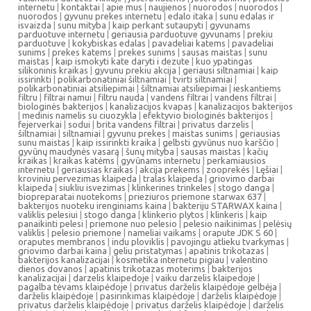
internetu
|
kontaktai
|
apie mus
|
naujienos
|
nuorodos
|
nuorodos
|
nuorodos
|
gyvunu prekes internetu
|
edalo itaka
|
sunu edalas ir
isvaizda
|
sunu mityba
|
kaip perkant sutaupyti
|
gyvunams
parduotuve internetu
|
geriausia parduotuve gyvunams
|
prekiu
parduotuve
|
kokybiskas edalas
|
pavadeliai katems
|
pavadeliai
sunims
|
prekes katems
|
prekes sunims
|
sausas maistas
|
sunu
maistas
|
kaip ismokyti kate daryti i dezute
|
kuo ypatingas
silikoninis kraikas
|
gyvunu prekiu akcija
|
geriausi siltnamiai
|
kaip
issirinkti
|
polikarbonatiniai šiltnamiai
|
tvirti siltnamiai
|
polikarbonatiniai atsiliepimai
|
šiltnamiai atsiliepimai
|
ieskantiems
filtru
|
filtrai namui
|
filtru nauda
|
vandens filtrai
|
vandens filtrai
|
biologinės bakterijos
|
kanalizacijos kvapas
|
kanalizacijos bakterijos
|
medinis namelis su ciuozykla
|
efektyvio biologinės bakterijos
|
fejerverkai
|
sodui
|
brita vandens filtrai
|
privatus darzelis
|
šiltnamiai
|
siltnamiai
|
gyvunu prekes
|
maistas sunims
|
geriausias
sunu maistas
|
kaip issirinkti kraika
|
gelbsti gyvūnus nuo karščio
|
gyvūnų maudynės vasarą
|
šunų mityba
|
sausas maistas
|
kačių
kraikas
|
kraikas katėms
|
gyvūnams internetu
|
perkamiausios
internetu
|
geriausias kraikas
|
akcija prekems
|
zooprekės
|
Lęšiai
|
kroviniu pervezimas klaipeda
|
tralas klaipeda
|
griovimo darbai
klaipeda
|
siukliu isvezimas
|
klinkerines trinkeles
|
stogo danga
|
biopreparatai nuotekoms
|
prieziuros priemone starwax 637
|
bakterijos nuoteku irenginiams kaina
|
bakteriju STARWAX kaina
|
valiklis pelesiui
|
stogo danga
|
klinkerio plytos
|
klinkeris
|
kaip
panaikinti pelesi
|
priemone nuo pelesio
|
pelesio naikinimas
|
pelėsių
valiklis
|
pelesio priemone
|
nameliai vaikams
|
orapute JDK S 60
|
oraputes membranos
|
indu ploviklis
|
pavojingu atlieku tvarkymas
|
griovimo darbai kaina
|
geliu pristatymas
|
apatinis trikotazas
|
bakterijos kanalizacijai
|
kosmetika internetu pigiau
|
valentino
dienos dovanos
|
apatinis trikotazas moterims
|
bakterijos
kanalizacijai
|
darzelis klaipedoje
|
vaiku darzelis klaipedoje
|
pagalba tėvams klaipėdoje
|
privatus darželis klaipėdoje gelbėja
|
darželis klaipėdoje
|
pasirinkimas klaipėdoje
|
darželis klaipėdoje
|
privatus darželis klaipėdoje
|
privatus darželis klaipėdoje
|
darželis