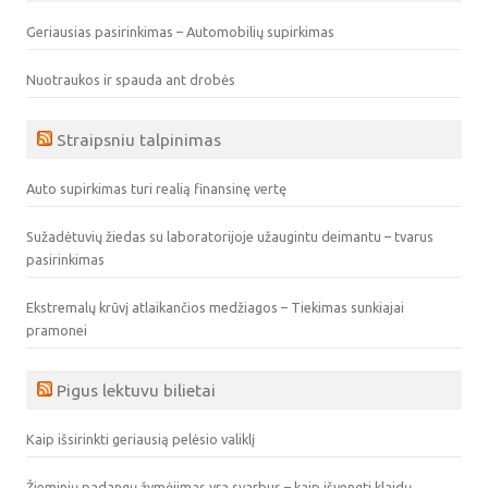
Geriausias pasirinkimas – Automobilių supirkimas
Nuotraukos ir spauda ant drobės
Straipsniu talpinimas
Auto supirkimas turi realią finansinę vertę
Sužadėtuvių žiedas su laboratorijoje užaugintu deimantu – tvarus
pasirinkimas
Ekstremalų krūvį atlaikančios medžiagos – Tiekimas sunkiajai
pramonei
Pigus lektuvu bilietai
Kaip išsirinkti geriausią pelėsio valiklį
Žieminių padangų žymėjimas yra svarbus – kaip išvengti klaidų