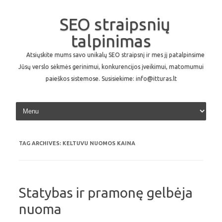
SEO straipsnių
talpinimas
Atsiųskite mums savo unikalų SEO straipsnį ir mes jį patalpinsime
Jūsų verslo sėkmės gerinimui, konkurencijos įveikimui, matomumui
paieškos sistemose. Susisiekime: info@itturas.lt
Skip to content
TAG ARCHIVES:
KELTUVU NUOMOS KAINA
Statybas ir pramonę gelbėja
nuoma