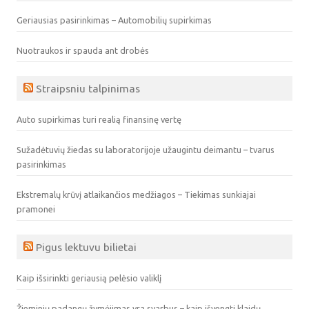
Geriausias pasirinkimas – Automobilių supirkimas
Nuotraukos ir spauda ant drobės
Straipsniu talpinimas
Auto supirkimas turi realią finansinę vertę
Sužadėtuvių žiedas su laboratorijoje užaugintu deimantu – tvarus
pasirinkimas
Ekstremalų krūvį atlaikančios medžiagos – Tiekimas sunkiajai
pramonei
Pigus lektuvu bilietai
Kaip išsirinkti geriausią pelėsio valiklį
Žieminių padangų žymėjimas yra svarbus – kaip išvengti klaidų