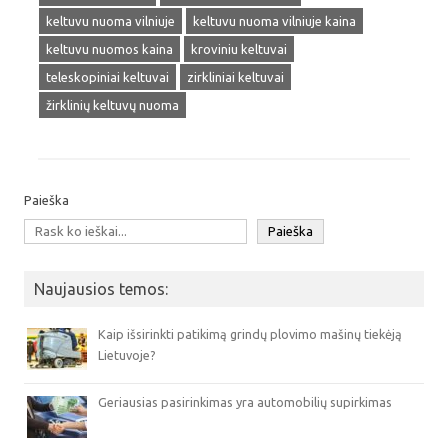
keltuvu nuoma vilniuje
keltuvu nuoma vilniuje kaina
keltuvu nuomos kaina
kroviniu keltuvai
teleskopiniai keltuvai
zirkliniai keltuvai
žirklinių keltuvų nuoma
Paieška
Paieška
Naujausios temos:
Kaip išsirinkti patikimą grindų plovimo mašinų tiekėją
Lietuvoje?
Geriausias pasirinkimas yra automobilių supirkimas