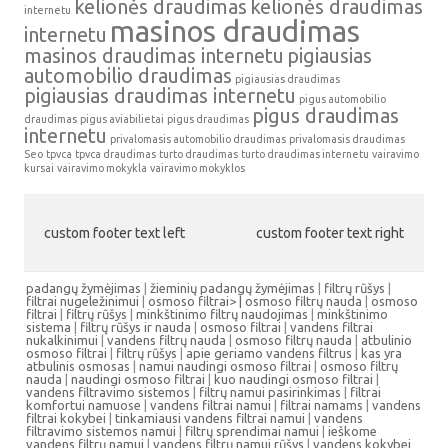
kelionės draudimas
kelionės draudimas
internetu
masinos draudimas
internetu
masinos draudimas internetu
pigiausias
automobilio draudimas
pigiausias draudimas
pigiausias draudimas internetu
pigus automobilio
pigus draudimas
draudimas
pigus aviabilietai
pigus draudimas
internetu
privalomasis automobilio draudimas
privalomasis draudimas
Seo
tpvca
tpvca draudimas
turto draudimas
turto draudimas internetu
vairavimo
kursai
vairavimo mokykla
vairavimo mokyklos
custom footer text left
custom footer text right
padangų žymėjimas
|
žieminių padangų žymėjimas
|
filtrų rūšys
|
filtrai nugeležinimui
|
osmoso filtrai> |
osmoso filtrų nauda
|
osmoso
filtrai
|
filtrų rūšys
|
minkštinimo filtrų naudojimas
|
minkštinimo
sistema
|
filtrų rūšys ir nauda
|
osmoso filtrai
|
vandens filtrai
nukalkinimui
|
vandens filtrų nauda
|
osmoso filtrų nauda
|
atbulinio
osmoso filtrai
|
filtrų rūšys
|
apie geriamo vandens filtrus
|
kas yra
atbulinis osmosas
|
namui naudingi osmoso filtrai
|
osmoso filtrų
nauda
|
naudingi osmoso filtrai
|
kuo naudingi osmoso filtrai
|
vandens filtravimo sistemos
|
filtrų namui pasirinkimas
|
filtrai
komfortui namuose
|
vandens filtrai namui
|
filtrai namams
|
vandens
filtrai kokybei
|
tinkamiausi vandens filtrai namui
|
vandens
filtravimo sistemos namui
|
filtrų sprendimai namui
|
ieškome
vandens filtrų namui
|
vandens filtrų namui rūšys
|
vandens kokybei