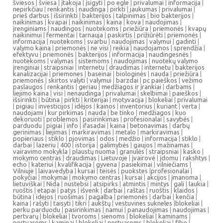
šviesos
|
šviesa
|
įtakoja
|
įsigyti
|
po egle
|
privalumai
|
informacija
|
nepirkčiau
|
renkantis
|
naudinga
|
pirkti
|
jaukumas
|
privalumai
|
prieš darbus
|
išsirinkti
|
bakterijos
|
talpinimas
|
bio bakterijos
|
naikinimas
|
kvapai
|
naikinimas
|
kaina
|
kova
|
naudojimas
|
įrenginiams
|
naudingos
|
nuotekoms
|
priežiūra
|
priemonės
|
kvapų
naikinimui
|
fermentai
|
tarnauja
|
paskirtis
|
prižiūrėti
|
priemonės
|
informacija
|
nuotekoms
|
svarbu
|
naudojimas
|
valymui
|
gadinti
|
valymo kaina
|
priemonės
|
ne visi
|
reikia
|
naudojamos
|
sprendžia
|
efektyvu
|
priemonės
|
bakterijos
|
informacija
|
naudingesnės
|
nuotekoms
|
valymas
|
sistemoms
|
naudojimas
|
nuotekų valymo
įrenginiai
|
straipsniai
|
internetu
|
draudimas
|
internetu
|
bakterijos
kanalizacijai
|
priemones
|
baseinai
|
biologinės
|
nauda
|
priežiūra
|
priemonės
|
skirtos valyti
|
valymui
|
barzdai
|
pc paieškos
|
vežimo
paslaugos
|
renkantis
|
geriau
|
medžiagos ir įrankiai
|
darbams
|
liejimo kaina
|
visi
|
nenaudinga
|
privalumai
|
skelbimai
|
paieškos
|
išsirinkti
|
būtina
|
pirkti
|
kriterijai
|
motyvacija
|
blokeliai
|
privalumai
|
pigiau
|
investicijos
|
idėjos
|
kainos
|
inventorius
|
kuriant
|
verta
|
naudojami
|
kur pirkimas
|
nauda
|
be tinko
|
medžiagos
|
kuo
dekoruoti
|
problemos
|
pasirinkimas
|
profesionalai
|
savybės
|
parduodu
|
pigiai
|
info
|
ifasadai
|
kaina
|
betonavimas
|
darbų
gerinimas
|
liejimas
|
markiravimas
|
metalo
|
markiravimas
|
popieriaus
|
stiklo
|
pjovimas
|
odos
|
medžio
|
informacija
|
stiklo
|
darbai
|
lazeriu
|
400
|
istorija
|
galimybės
|
gaujos
|
mažinamas
|
vairavimo mokykla
|
plaustų nuoma
|
granulės
|
straipsniai
|
kasko
|
mokymo centras
|
draudimas
|
Lietuvoje
|
įvairovė
|
įdomu
|
rakshtys
|
echo
|
kateriui
|
kvalifikacija
|
gyvena
|
pasiekimai
|
vilniečiams
|
Vilniuje
|
laivavedyba
|
kursai
|
teisės
|
puokstes
|
profesionalai
|
pokyčiai
|
mokymai
|
mokymo centras
|
kursai
|
akcijos
|
įmanoma
|
lietuviškai
|
Nida
|
nustebsi
|
atsipirks
|
atmintis
|
mintys
|
gali
|
laukia
|
ruoštis
|
etapai
|
patys
|
išvenk
|
darbai
|
raštas
|
ruoštis
|
klaidos
|
būtina
|
idejos
|
ruošimas
|
pagalba
|
priemonės
|
darbai
|
kenčia
|
kaina
|
rašyti
|
taisyti
|
tikri
|
aukštų
|
vestuvines sukneles
|
blokeliai
|
perku parduodu
|
pasirinkimas
|
namui
|
panaudojimas
|
naudojimas
|
pertvarų
|
blokeliai
|
tvoroms
|
sienoms
|
blokeliai
|
kaminams
|
pertvaroms
|
kaminai
|
blokeliai
|
pertvaroms
|
blokeliai
|
fibo
|