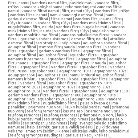
filtrai namui
|
vandens namui filtrų pasirinkimas
|
vandens filtrų
rtūšys
|
vandens kokybei name
|
rekomenduojami vandens filtrai
namui
|
vandens filtrai namui
|
filtrų namui rūšys
|
vandens filtrų rūšys
|
vandens filtrai namui
|
namui naudingi osmoso filtrai
|
namui
geriausi osmoso filtrai
|
filtrai namui
|
vandens filtrų nauda
|
filtrų
rūšys ir nauda
|
vandens filtrų rūšys
|
vandens minkštinimo filtrai
|
nugeležinimo filtrų nauda
|
vandens filtrai nugeležinimui
|
vandens
minkštinimo filtrų nauda
|
vandens filtrų rūšys
|
nugeležinimo ir
vandens monkštinimo filtrai
|
vandens nukalkinimo filtrai
|
vandens
filtrai
|
geriamo vandens sistemos
|
osmoso filtrų nauda
|
atbulinio
osmoso filtrai
|
seo straipsniu talpinimas
|
aquaphor vandens filtrai
|
aquaphor filtrai
|
osmoso filtrų nauda
|
osmoso filtrai
|
vandens
filtrai aquaphor
|
geriamo vandens filtrai
|
aquaphor filtrai
|
aquaphor filtrai
|
aquaphor filtrai
|
aquaphor filtrai
|
aquaphor
namams ir pramonei
|
aquaphor filtrai
|
aquaphor filtrai
|
aquaphor
filtrų nauda
|
aquaphor filtrai
|
aquapgor filtrai ir nauda
|
aquaphor
filtrai
|
aquaphor filtrai
|
vandens filtrai
|
aquaphor filtrai
|
vandens
filtru rusys
|
aquaphor s800
|
aquaphor ro-101s
|
aquaphor ro-102s
|
aquapgor s550
|
aquaphor s1000
|
namui ir biurui aquaphor filtrai
|
namams ir biurui aquaphor filtrai
|
kodel aquaphor filtrai
|
aquaphor
filtrai
|
vandens filtrai
|
aquaphor filtrai
|
aquaphor ro-101s
|
aquaphor ro-202s
|
aquaphor ro-102s
|
aquaphor ro-202s
|
aquaphor ro-206s
|
vandens filtrai
|
aquaphor s800
|
aquaphor s550
|
geriamo vandens filtrai
|
aquaphor s1000
|
aquaphor ro 101s
|
aquaphor 102s
|
aquaphor ro 202s
|
aquaphor ro 206s
|
vandens
minkstinimo filtrai
|
nugeležinimo filtrai
|
pelesio kvapa galima
panaikinti
|
priemone nuo voru
|
lauko kubilai pardavimui
|
priemonė
nuo vorų
|
telefonų remontas
|
kas yra seo
|
priemone nuo voru
|
telefonų remontas
|
telefonų remontas
|
priemonė nuo vorų
|
lauko
kubilai pardavimui
|
seo straipsniu talpinimas
|
geriausias pelėsio
valiklis
|
seo straipsniu talpinimas
|
kaip isvengti pelesio atsiradimo
namuose
|
kaip išsirinkti geriausią valiklį pelėsiui
|
puiki dovana
vaikams
|
smagiam žaidimui kieme
|
aikštelės vaikų laiko praleidimui
|
telefonų remontas naudingas
|
geriausias kaciu kraikas
|