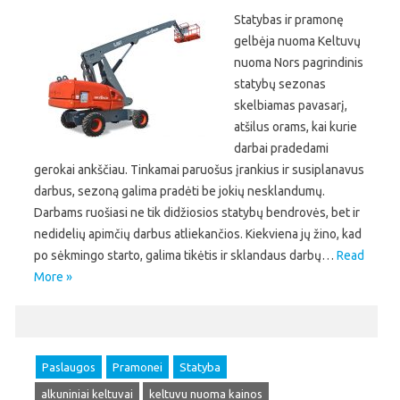
Statybas ir pramonę
gelbėja nuoma Keltuvų
nuoma Nors pagrindinis
statybų sezonas
skelbiamas pavasarį,
atšilus orams, kai kurie
darbai pradedami
gerokai ankščiau. Tinkamai paruošus įrankius ir susiplanavus
darbus, sezoną galima pradėti be jokių nesklandumų.
Darbams ruošiasi ne tik didžiosios statybų bendrovės, bet ir
nedidelių apimčių darbus atliekančios. Kiekviena jų žino, kad
po sėkmingo starto, galima tikėtis ir sklandaus darbų…
Read
More »
Paslaugos
Pramonei
Statyba
alkuniniai keltuvai
keltuvu nuoma kainos