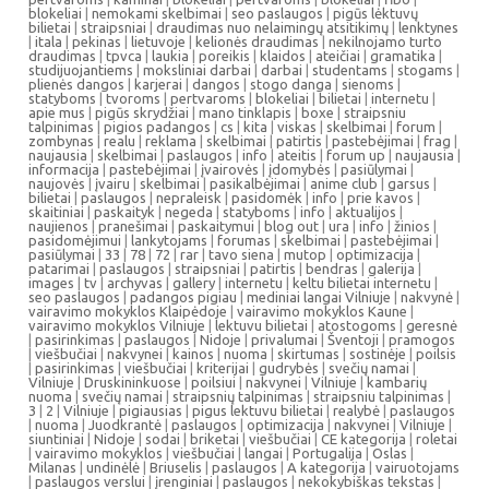
blokeliai
|
nemokami skelbimai
|
seo paslaugos
|
pigūs lėktuvų
bilietai
|
straipsniai
|
draudimas nuo nelaimingų atsitikimų
|
lenktynes
|
itala
|
pekinas
|
lietuvoje
|
kelionės draudimas
|
nekilnojamo turto
draudimas
|
tpvca
|
laukia
|
poreikis
|
klaidos
|
ateičiai
|
gramatika
|
studijuojantiems
|
moksliniai darbai
|
darbai
|
studentams
|
stogams
|
plienės dangos
|
karjerai
|
dangos
|
stogo danga
|
sienoms
|
statyboms
|
tvoroms
|
pertvaroms
|
blokeliai
|
bilietai
|
internetu
|
apie mus
|
pigūs skrydžiai
|
mano tinklapis
|
boxe
|
straipsniu
talpinimas
|
pigios padangos
|
cs
|
kita
|
viskas
|
skelbimai
|
forum
|
zombynas
|
realu
|
reklama
|
skelbimai
|
patirtis
|
pastebėjimai
|
frag
|
naujausia
|
skelbimai
|
paslaugos
|
info
|
ateitis
|
forum up
|
naujausia
|
informacija
|
pastebėjimai
|
įvairovės
|
įdomybės
|
pasiūlymai
|
naujovės
|
įvairu
|
skelbimai
|
pasikalbėjimai
|
anime club
|
garsus
|
bilietai
|
paslaugos
|
nepraleisk
|
pasidomėk
|
info
|
prie kavos
|
skaitiniai
|
paskaityk
|
negeda
|
statyboms
|
info
|
aktualijos
|
naujienos
|
pranešimai
|
paskaitymui
|
blog out
|
ura
|
info
|
žinios
|
pasidomėjimui
|
lankytojams
|
forumas
|
skelbimai
|
pastebėjimai
|
pasiūlymai
|
33
|
78
|
72
|
rar
|
tavo siena
|
mutop
|
optimizacija
|
patarimai
|
paslaugos
|
straipsniai
|
patirtis
|
bendras
|
galerija
|
images
|
tv
|
archyvas
|
gallery
|
internetu
|
keltu bilietai internetu
|
seo paslaugos
|
padangos pigiau
|
mediniai langai Vilniuje
|
nakvynė
|
vairavimo mokyklos Klaipėdoje
|
vairavimo mokyklos Kaune
|
vairavimo mokyklos Vilniuje
|
lektuvu bilietai
|
atostogoms
|
geresnė
|
pasirinkimas
|
paslaugos
|
Nidoje
|
privalumai
|
Šventoji
|
pramogos
|
viešbučiai
|
nakvynei
|
kainos
|
nuoma
|
skirtumas
|
sostinėje
|
poilsis
|
pasirinkimas
|
viešbučiai
|
kriterijai
|
gudrybės
|
svečių namai
|
Vilniuje
|
Druskininkuose
|
poilsiui
|
nakvynei
|
Vilniuje
|
kambarių
nuoma
|
svečių namai
|
straipsnių talpinimas
|
straipsniu talpinimas
|
3
|
2
|
Vilniuje
|
pigiausias
|
pigus lektuvu bilietai
|
realybė
|
paslaugos
|
nuoma
|
Juodkrantė
|
paslaugos
|
optimizacija
|
nakvynei
|
Vilniuje
|
siuntiniai
|
Nidoje
|
sodai
|
briketai
|
viešbučiai
|
CE kategorija
|
roletai
|
vairavimo mokyklos
|
viešbučiai
|
langai
|
Portugalija
|
Oslas
|
Milanas
|
undinėlė
|
Briuselis
|
paslaugos
|
A kategorija
|
vairuotojams
|
paslaugos verslui
|
įrenginiai
|
paslaugos
|
nekokybiškas tekstas
|