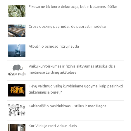
Fikusai ne tik biuro dekoracija, bet ir botaninis iššūkis
Cross docking pagrindai: du paprasti modeliai
Atbulinio osmoso filtrų nauda
Vaikų kūrybiškumas ir fizinis aktyvumas atsiskleidžia
medinėse žaidimų aikštelėse
Tėvų vaidmuo vaikų kūrybiniame ugdyme: kaip pasirinkti
tinkamiausią būrelį?
Kaklaraiščio pasirinkimas – stilius ir medžiagos
Kur Vilniuje rasti vidaus duris