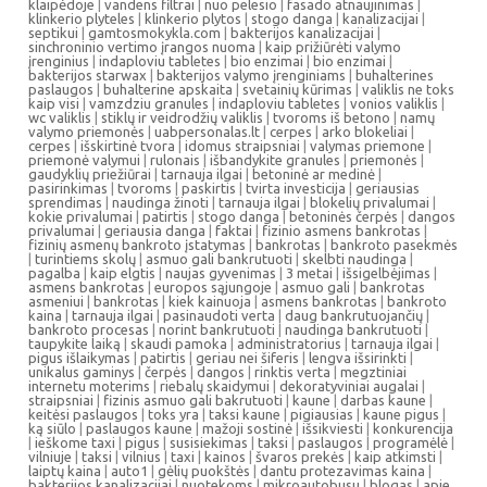
klaipėdoje
|
vandens filtrai
|
nuo pelesio
|
fasado atnaujinimas
|
klinkerio plyteles
|
klinkerio plytos
|
stogo danga
|
kanalizacijai
|
septikui
|
gamtosmokykla.com
|
bakterijos kanalizacijai
|
sinchroninio vertimo įrangos nuoma
|
kaip prižiūrėti valymo
įrenginius
|
indaploviu tabletes
|
bio enzimai
|
bio enzimai
|
bakterijos starwax
|
bakterijos valymo įrenginiams
|
buhalterines
paslaugos
|
buhalterine apskaita
|
svetainių kūrimas
|
valiklis ne toks
kaip visi
|
vamzdziu granules
|
indaploviu tabletes
|
vonios valiklis
|
wc valiklis
|
stiklų ir veidrodžių valiklis
|
tvoroms iš betono
|
namų
valymo priemonės
|
uabpersonalas.lt
|
cerpes
|
arko blokeliai
|
cerpes
|
išskirtinė tvora
|
idomus straipsniai
|
valymas priemone
|
priemonė valymui
|
rulonais
|
išbandykite granules
|
priemonės
|
gaudyklių priežiūrai
|
tarnauja ilgai
|
betoninė ar medinė
|
pasirinkimas
|
tvoroms
|
paskirtis
|
tvirta investicija
|
geriausias
sprendimas
|
naudinga žinoti
|
tarnauja ilgai
|
blokelių privalumai
|
kokie privalumai
|
patirtis
|
stogo danga
|
betoninės čerpės
|
dangos
privalumai
|
geriausia danga
|
faktai
|
fizinio asmens bankrotas
|
fizinių asmenų bankroto įstatymas
|
bankrotas
|
bankroto pasekmės
|
turintiems skolų
|
asmuo gali bankrutuoti
|
skelbti naudinga
|
pagalba
|
kaip elgtis
|
naujas gyvenimas
|
3 metai
|
išsigelbėjimas
|
asmens bankrotas
|
europos sąjungoje
|
asmuo gali
|
bankrotas
asmeniui
|
bankrotas
|
kiek kainuoja
|
asmens bankrotas
|
bankroto
kaina
|
tarnauja ilgai
|
pasinaudoti verta
|
daug bankrutuojančių
|
bankroto procesas
|
norint bankrutuoti
|
naudinga bankrutuoti
|
taupykite laiką
|
skaudi pamoka
|
administratorius
|
tarnauja ilgai
|
pigus išlaikymas
|
patirtis
|
geriau nei šiferis
|
lengva išsirinkti
|
unikalus gaminys
|
čerpės
|
dangos
|
rinktis verta
|
megztiniai
internetu moterims
|
riebalų skaidymui
|
dekoratyviniai augalai
|
straipsniai
|
fizinis asmuo gali bakrutuoti
|
kaune
|
darbas kaune
|
keitėsi paslaugos
|
toks yra
|
taksi kaune
|
pigiausias
|
kaune pigus
|
ką siūlo
|
paslaugos kaune
|
mažoji sostinė
|
išsikviesti
|
konkurencija
|
ieškome taxi
|
pigus
|
susisiekimas
|
taksi
|
paslaugos
|
programėlė
|
vilniuje
|
taksi
|
vilnius
|
taxi
|
kainos
|
švaros prekės
|
kaip atkimsti
|
laiptų kaina
|
auto1
|
gėlių puokštės
|
dantu protezavimas kaina
|
bakterijos kanalizacijai
|
nuotekoms
|
mikroautobusu
|
blogas
|
apie