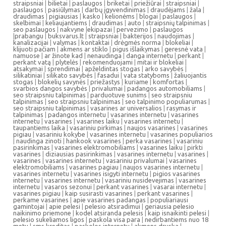
straipsniai
|
bilietai
|
paslaugos
|
briketai
|
priežiūrai
|
straipsniai
|
paslaugos
|
pasiūlymas
|
darbų įgyvendinimas
|
draudėjams
|
žala
|
draudimas
|
pigiausias
|
kasko
|
kelionėms
|
blogai
|
paslaugos
|
skelbimai
|
keliaujantiems
|
draudimas
|
auto
|
straipsnių talpinimas
|
seo paslaugos
|
nakvyne
|
ekipazai
|
pervezimo
|
paslaugos
|
prabangu
|
buksvarus.lt
|
straipsniai
|
bakterijos
|
naudojimas
|
kanalizacijai
|
valymas
|
kontaktai
|
drėgmės norma
|
blokeliai
|
klijuoti pačiam
|
akmens ar stiklo
|
pigus išlaikymas
|
geresnė vata
|
namuose
|
ar žinote kad
|
nenaudinga
|
danga internetu
|
perkant
|
perkant vatą
|
plytelės
|
rekomenduojami
|
mitai ir blokeliai
|
atsakymai
|
sprendimai
|
apželdintas stogas
|
arko savybės
|
silikatiniai
|
silikato savybės
|
fasadui
|
vata statyboms
|
žaliuojantis
stogas
|
blokelių savynės
|
priežastys
|
kuriame
|
komfortas
|
svarbios dangos savybės
|
privalumai
|
padangos automobiliams
|
seo straipsniu talpinimas
|
parduotuve sunims
|
seo straipsniu
talpinimas
|
seo straipsniu talpinimas
|
seo talpinimo populiarumas
|
seo straipsniu talpinimas
|
vasarines ar universalios
|
rasymas ir
talpinimas
|
padangos internetu
|
vasarines internetu
|
vasarines
internetu
|
vasarines
|
vasarines laiku
|
vasarines internetu
|
taupantiems laika
|
vasariniu pirkimas
|
naujos vasarines
|
vasarines
pigiau
|
vasariniu kokybe
|
vasarines internetu
|
vasarines populiarios
|
naudinga zinoti
|
hankook vasarines
|
perka vasarines
|
vasariniu
pasirinkimas
|
vasarines elektromobiliams
|
vasarines laiku
|
pirkti
vasarines
|
diziausias pasirinkimas
|
vasarines internetu
|
vasarines
|
vasarines
|
vasarines internetu
|
vasariniu privalumai
|
vasarines
elektromobiliams
|
vasarines pagiau
|
naujos vasarines internetu
|
vasarines internetu
|
vasarines isigyti internetu
|
pigios vasarines
internetu
|
vasarines internetu
|
vasariniu nusidevejimas
|
vasarines
internetu
|
vasaros sezonui
|
perkant vasarines
|
vasarai internetu
|
vasarines pigiau
|
kaip susirasti vasarines
|
perkant vasarines
|
perkame vasarines
|
apie vasarines padangas
|
populiariausi
gamintojai
|
apie pelesi
|
pelesio atsiradimui
|
geriausia pelesio
naikinimo priemone
|
kodel atsiranda pelesis
|
kaip isnaikinti pelesi
|
pelesio sukeliamos ligos
|
paskola visa para
|
nedirbantiems nuo 18