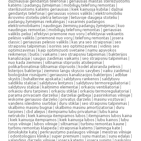
dazniausiai gendantys telefonai
|
geriausias maistas sterilizuotoms
katėms
|
padangų žymėjimas
|
mobiliųjų telefonų remontas
|
sterilizuotoms katėms geriausias
|
kiek kainuoja kubilai
|
dažnai
gendantys telefonai
|
geriausias vonios valiklis
|
elektromobiliu
ikrovimo stoteliu pletra lietuvoje
|
lietuvoje daugeja stoteliu
|
padangų žymėjimas reikalingas
|
vasarinės padangos
elektromobiliams
|
naudingas žieminių padangų žymėjimas
|
kuo
naudingas remontas
|
mobiliųjų telefonų remontas
|
geriausias
valiklis peliui
|
efektyvi priemone nuo voru
|
efektyviai veikiantis
pelėsio valiklis
|
priemonė nuo vorų
|
telefonų remontas
|
josera
classic
|
geriausias pelesio valiklis
|
kas yra seo straipsniai
|
seo
straipsniu talpinimas
|
isorinis seo optimizavimas
|
vidinis seo
optimizavimas
|
kaip optimizuoti svetaine
|
namu apyvokos
reikmenys
|
buitis
|
vaikams
|
seo straipsniu talpinimas
|
bakterijos
kanalizacijai
|
saugus zaidimas vaikams
|
seo straipsniu talpinimas
|
nuo kada ziemines
|
siltnamiai stipruolis atsiliepimai
|
polikarbonatiniai šiltnamiai stipruolis
|
kodel atsiranda pelesis
|
listerijos bakterija
|
zieminio langu skyscio savybes
|
vaiku zaidimui
|
bioloģiskie risinājumi
|
geriausios kanalizacijos bakterijos
|
adblue
skystis
|
buhalterine apskaita
|
saldytuvu rankenos
|
saldytuvu
saldikliu stalciai
|
saldytuvu lentynos
|
saldytuvu termoreguliatoriai
|
saldytuvu stalciai
|
kaitinimo elementai
|
orkaiciu ventiliatoriai
|
orkaiciu duru tarpines
|
orkaiciu stiklai
|
orkaiciu termoreguliatoriai
|
parama privaciam darzeliui
|
darzeliai gelbeja
|
pasirinkimas vilniuje
|
ieskome geriausio darzelio
|
privatus darzelis
|
masinu voztuvai
|
vandens isleidimo siurbliai
|
duru stiklai
|
seo straipsniu talpinimas
|
skalbimo masinu bugnai
|
skalbimo masinu amortizatoriai
|
duru
tarpines
|
cbd aliejus
|
itempiamu lubu privalumai
|
lubu kaina
netrukdo
|
kiek kainuoja itempiamos lubos
|
itempiamos lubos kaina
|
kiek kainuoja itempiamos
|
kiek kainuoja lubos
|
lubu kainos
|
lubu
rusys vilniuje
|
lubos vilniuje
|
siltnamiai
|
turbinu remontas kaune
|
turbinu remontas klaipeda
|
straipsniai katems
|
laiminga kate
|
išmokykite katę
|
perkraustymo paslaugos vilniuje
|
meistras vilniuje
|
odontologijos klinika
|
super premium
|
sunu maistas
|
sunu edalas
|
valandinis darzelis vilniuje
|
josera katems
|
josera sunims
|
paskolos