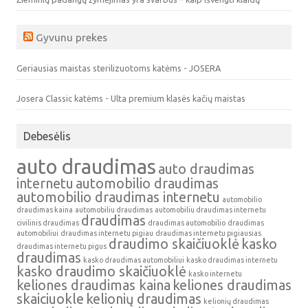
Gyvunu prekes
Geriausias maistas sterilizuotoms katėms - JOSERA
Josera Classic katėms - Ulta premium klasės kačių maistas
Debesėlis
auto draudimas
auto draudimas
internetu
automobilio draudimas
automobilio draudimas internetu
automobilio
draudimas kaina
automobiliu draudimas
automobiliu draudimas internetu
draudimas
civilinis draudimas
draudimas automobilio
draudimas
automobiliui
draudimas internetu pigiau
draudimas internetu pigiausias
draudimo skaičiuoklė
kasko
draudimas internetu pigus
draudimas
kasko draudimas automobiliui
kasko draudimas internetu
kasko draudimo skaičiuoklė
kasko internetu
keliones draudimas kaina
keliones draudimas
skaiciuokle
kelionių draudimas
kelionių draudimas