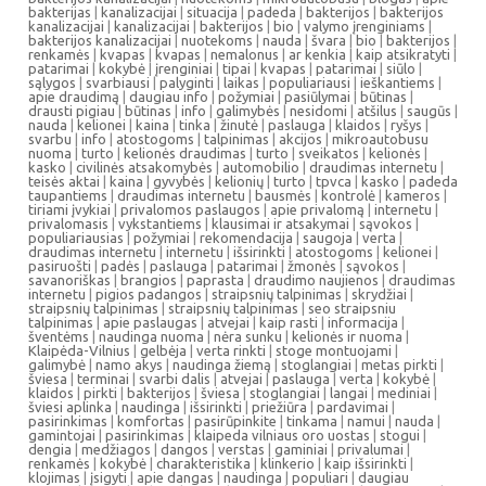
bakterijas
|
kanalizacijai
|
situacija
|
padeda
|
bakterijos
|
bakterijos
kanalizacijai
|
kanalizacijai
|
bakterijos
|
bio
|
valymo įrenginiams
|
bakterijos kanalizacijai
|
nuotekoms
|
nauda
|
švara
|
bio
|
bakterijos
|
renkamės
|
kvapas
|
kvapas
|
nemalonus
|
ar kenkia
|
kaip atsikratyti
|
patarimai
|
kokybė
|
įrenginiai
|
tipai
|
kvapas
|
patarimai
|
siūlo
|
sąlygos
|
svarbiausi
|
palyginti
|
laikas
|
populiariausi
|
ieškantiems
|
apie draudimą
|
daugiau info
|
požymiai
|
pasiūlymai
|
būtinas
|
drausti pigiau
|
būtinas
|
info
|
galimybės
|
nesidomi
|
atšilus
|
saugūs
|
nauda
|
kelionei
|
kaina
|
tinka
|
žinutė
|
paslauga
|
klaidos
|
ryšys
|
svarbu
|
info
|
atostogoms
|
talpinimas
|
akcijos
|
mikroautobusu
nuoma
|
turto
|
kelionės draudimas
|
turto
|
sveikatos
|
kelionės
|
kasko
|
civilinės atsakomybės
|
automobilio
|
draudimas internetu
|
teisės aktai
|
kaina
|
gyvybės
|
kelionių
|
turto
|
tpvca
|
kasko
|
padeda
taupantiems
|
draudimas internetu
|
bausmės
|
kontrolė
|
kameros
|
tiriami įvykiai
|
privalomos paslaugos
|
apie privalomą
|
internetu
|
privalomasis
|
vykstantiems
|
klausimai ir atsakymai
|
sąvokos
|
populiariausias
|
požymiai
|
rekomendacija
|
saugoja
|
verta
|
draudimas internetu
|
internetu
|
išsirinkti
|
atostogoms
|
kelionei
|
pasiruošti
|
padės
|
paslauga
|
patarimai
|
žmonės
|
sąvokos
|
savanoriškas
|
brangios
|
paprasta
|
draudimo naujienos
|
draudimas
internetu
|
pigios padangos
|
straipsnių talpinimas
|
skrydžiai
|
straipsnių talpinimas
|
straipsnių talpinimas
|
seo straipsniu
talpinimas
|
apie paslaugas
|
atvejai
|
kaip rasti
|
informacija
|
šventėms
|
naudinga nuoma
|
nėra sunku
|
kelionės ir nuoma
|
Klaipėda-Vilnius
|
gelbėja
|
verta rinkti
|
stoge montuojami
|
galimybė
|
namo akys
|
naudinga žiemą
|
stoglangiai
|
metas pirkti
|
šviesa
|
terminai
|
svarbi dalis
|
atvejai
|
paslauga
|
verta
|
kokybė
|
klaidos
|
pirkti
|
bakterijos
|
šviesa
|
stoglangiai
|
langai
|
mediniai
|
šviesi aplinka
|
naudinga
|
išsirinkti
|
priežiūra
|
pardavimai
|
pasirinkimas
|
komfortas
|
pasirūpinkite
|
tinkama
|
namui
|
nauda
|
gamintojai
|
pasirinkimas
|
klaipeda vilniaus oro uostas
|
stogui
|
dengia
|
medžiagos
|
dangos
|
verstas
|
gaminiai
|
privalumai
|
renkamės
|
kokybė
|
charakteristika
|
klinkerio
|
kaip išsirinkti
|
klojimas
|
įsigyti
|
apie dangas
|
naudinga
|
populiari
|
daugiau