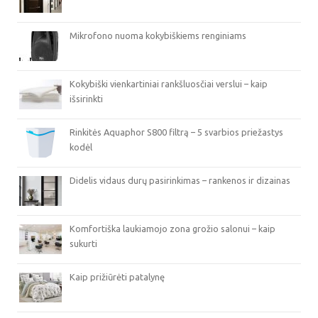
Mikrofono nuoma kokybiškiems renginiams
Kokybiški vienkartiniai rankšluosčiai verslui – kaip
išsirinkti
Rinkitės Aquaphor S800 filtrą – 5 svarbios priežastys
kodėl
Didelis vidaus durų pasirinkimas – rankenos ir dizainas
Komfortiška laukiamojo zona grožio salonui – kaip
sukurti
Kaip prižiūrėti patalynę