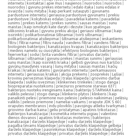
internetu
|
kontaktai
|
apie mus
|
naujienos
|
nuorodos
|
nuorodos
|
nuorodos
|
gyvunu prekes internetu
|
edalo itaka
|
sunu edalas ir
isvaizda
|
sunu mityba
|
kaip perkant sutaupyti
|
gyvunams
parduotuve internetu
|
geriausia parduotuve gyvunams
|
prekiu
parduotuve
|
kokybiskas edalas
|
pavadeliai katems
|
pavadeliai
sunims
|
prekes katems
|
prekes sunims
|
sausas maistas
|
sunu
maistas
|
kaip ismokyti kate daryti i dezute
|
kuo ypatingas
silikoninis kraikas
|
gyvunu prekiu akcija
|
geriausi siltnamiai
|
kaip
issirinkti
|
polikarbonatiniai šiltnamiai
|
tvirti siltnamiai
|
polikarbonatiniai atsiliepimai
|
šiltnamiai atsiliepimai
|
ieskantiems
filtru
|
filtrai namui
|
filtru nauda
|
vandens filtrai
|
vandens filtrai
|
biologinės bakterijos
|
kanalizacijos kvapas
|
kanalizacijos bakterijos
|
medinis namelis su ciuozykla
|
efektyvio biologinės bakterijos
|
fejerverkai
|
sodui
|
brita vandens filtrai
|
privatus darzelis
|
šiltnamiai
|
siltnamiai
|
gyvunu prekes
|
maistas sunims
|
geriausias
sunu maistas
|
kaip issirinkti kraika
|
gelbsti gyvūnus nuo karščio
|
gyvūnų maudynės vasarą
|
šunų mityba
|
sausas maistas
|
kačių
kraikas
|
kraikas katėms
|
gyvūnams internetu
|
perkamiausios
internetu
|
geriausias kraikas
|
akcija prekems
|
zooprekės
|
Lęšiai
|
kroviniu pervezimas klaipeda
|
tralas klaipeda
|
griovimo darbai
klaipeda
|
siukliu isvezimas
|
klinkerines trinkeles
|
stogo danga
|
biopreparatai nuotekoms
|
prieziuros priemone starwax 637
|
bakterijos nuoteku irenginiams kaina
|
bakteriju STARWAX kaina
|
valiklis pelesiui
|
stogo danga
|
klinkerio plytos
|
klinkeris
|
kaip
panaikinti pelesi
|
priemone nuo pelesio
|
pelesio naikinimas
|
pelėsių
valiklis
|
pelesio priemone
|
nameliai vaikams
|
orapute JDK S 60
|
oraputes membranos
|
indu ploviklis
|
pavojingu atlieku tvarkymas
|
griovimo darbai kaina
|
geliu pristatymas
|
apatinis trikotazas
|
bakterijos kanalizacijai
|
kosmetika internetu pigiau
|
valentino
dienos dovanos
|
apatinis trikotazas moterims
|
bakterijos
kanalizacijai
|
darzelis klaipedoje
|
vaiku darzelis klaipedoje
|
pagalba tėvams klaipėdoje
|
privatus darželis klaipėdoje gelbėja
|
darželis klaipėdoje
|
pasirinkimas klaipėdoje
|
darželis klaipėdoje
|
privatus darželis klaipėdoje
|
privatus darželis klaipėdoje
|
darželis