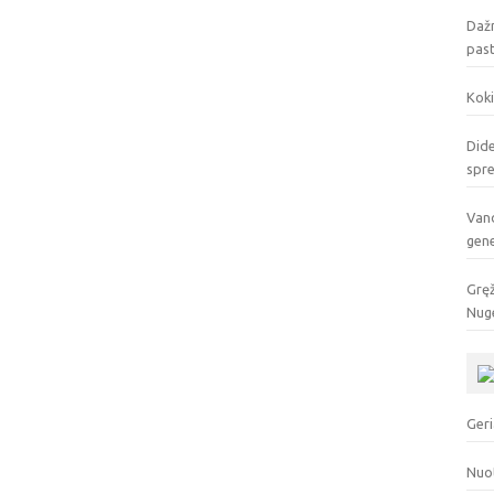
Dažn
pas
Koki
Dide
spr
Vand
gen
Gręž
Nuge
Geri
Nuo