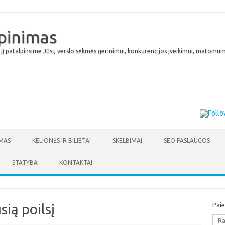
lpinimas
 jį patalpinsime Jūsų verslo sėkmės gerinimui, konkurencijos įveikimui, matomumu
Skip to content
MAS
KELIONĖS IR BILIETAI
SKELBIMAI
SEO PASLAUGOS
STATYBA
KONTAKTAI
sią poilsį
Pai