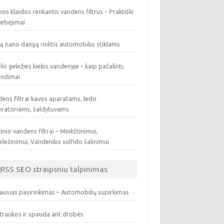
os klaidos renkantis vandens filtrus – Praktiški
tebėjimai
ą nano dangą rinktis automobilio stiklams
lis geležies kiekis vandenyje – kaip pašalinti,
endimai
ens filtrai kavos aparatams, ledo
eratoriams, šaldytuvams
inio vandens filtrai – Minkštinimui,
ležinimui, Vandenilio sulfido šalinimui
SEO straipsniu talpinimas
ausias pasirinkimas – Automobilių supirkimas
traukos ir spauda ant drobės