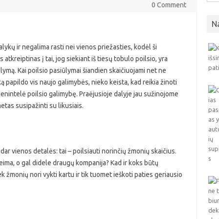
0 Comment
N
ykų ir negalima rasti nei vienos priežasties, kodėl ši
kreiptinas į tai, jog siekiant iš tiesų tobulo poilsio, yra
ūlymą. Kai poilsio pasiūlymai šiandien skaičiuojami net ne
ką papildo vis naujo galimybės, nieko keista, kad reikia žinoti
tą vienintelė poilsio galimybę. Praėjusioje dalyje jau sužinojome
tas susipažinti su likusiais.
dar vienos detalės: tai – poilsiauti norinčių žmonių skaičius.
 šeima, o gal didele draugų kompanija? Kad ir koks būtų
k žmonių nori vykti kartu ir tik tuomet ieškoti paties geriausio