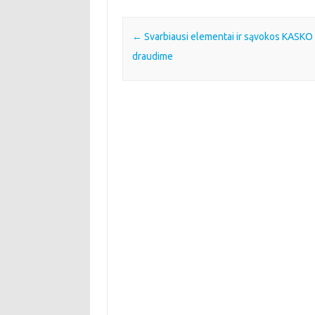
Post navigation
←
Svarbiausi elementai ir sąvokos KASKO
draudime