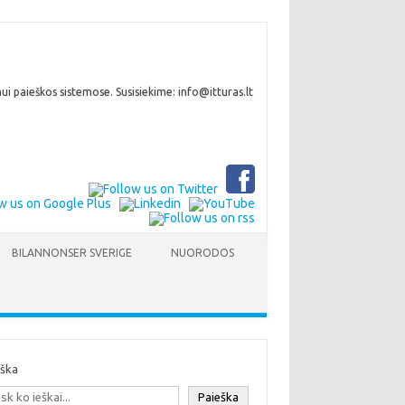
i paieškos sistemose. Susisiekime: info@itturas.lt
BILANNONSER SVERIGE
NUORODOS
eška
Paieška