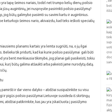
u yra tapę šeimos nariais, todėl net trumpo kelių dienų poilsio
a jūsų augintinių, jei nuspręsite pasirinkti poilsio pasiūlymą?
p, jog būtų galimybė pasiimti su savimi kartu ir augintinius.
 be keturkojo šeimos nario, akivaizdu, kad teks ieškoti specialių
niausiems planams kartais yra lemta sugriūti, na, o jų ilgai
is. Belieka tik pridurti, kad kai kurie poilsio pasiūlymai gali būti
d yra bent menkiausia tikimybė, jog planai gali pasikeisti, tokiu
ui, kurį būtų galima atšaukti arba pakeisti jame nurodytą datą.
sčių.
etu
pamiršti ir dar vieno dalyko – atidžiai susipažinkite su visu
gi ir pigūs poilsio pasiūlymai Lietuvoje susideda iš skirtingų
, atidžiai patikrinkite, kas jau yra įskaičiuota į pasiūlymo