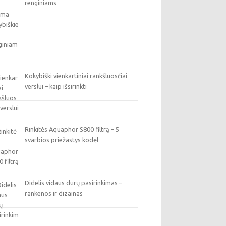
renginiams
Kokybiški vienkartiniai rankšluosčiai
verslui – kaip išsirinkti
Rinkitės Aquaphor S800 filtrą – 5
svarbios priežastys kodėl
Didelis vidaus durų pasirinkimas –
rankenos ir dizainas