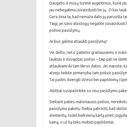
Daugelis iš mūsų turime augintinius, kurie ja
jau nebegalima įsivaizduoti be jų. O kas lauki
Gera žinia ta, kad nemaža dalis jų paruošta tai
Taigi, jei savo atostogų negalite įsivaizduoti
poilsio pasiūlymų.
Ar bus galima atšaukti pasiūlymą?
Vis dėlto, net ir patiems gražiausiems ir malo
lauktas ir išsvajotas poilsis – taip pat ne išimt
atšaukiami iki tam tikros datos. Jei manote, ka
atveju teikite pirmenybę tam poilsio pasiūlym
Tai padės išvengti streso bei papildomų rūpe
Atidžiai susipažinkite su visu pasiūlymo pak
Siekiant paties maloniausio poilsio, nereikėtų 
pasiūlymo paketu. Reikia pabrėžti, kad skirtin
elementų, todėl kiekvieną kartą prieš įsigydami
kainą, o už ką teks mokėti papildomai.