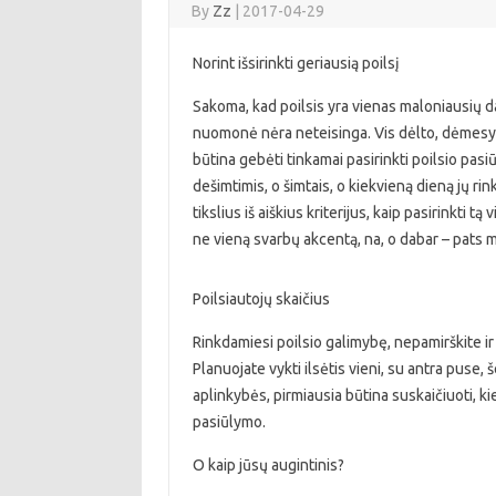
By
Zz
|
2017-04-29
Norint išsirinkti geriausią poilsį
Sakoma, kad poilsis yra vienas maloniausių dal
nuomonė nėra neteisinga. Vis dėlto, dėmesys at
būtina gebėti tinkamai pasirinkti poilsio pasi
dešimtimis, o šimtais, o kiekvieną dieną jų rin
tikslius iš aiškius kriterijus, kaip pasirinkti 
ne vieną svarbų akcentą, na, o dabar – pats me
Poilsiautojų skaičius
Rinkdamiesi poilsio galimybę, nepamirškite ir 
Planuojate vykti ilsėtis vieni, su antra puse,
aplinkybės, pirmiausia būtina suskaičiuoti, kie
pasiūlymo.
O kaip jūsų augintinis?