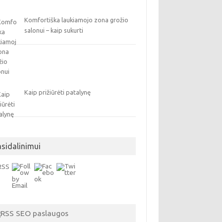
Komfortiška laukiamojo zona grožio
salonui – kaip sukurti
Kaip prižiūrėti patalynę
asidalinimui
SEO paslaugos