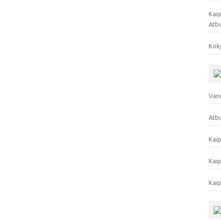
Kaip
Atb
Koky
Vand
Atbu
Kaip
Kaip
Kaip