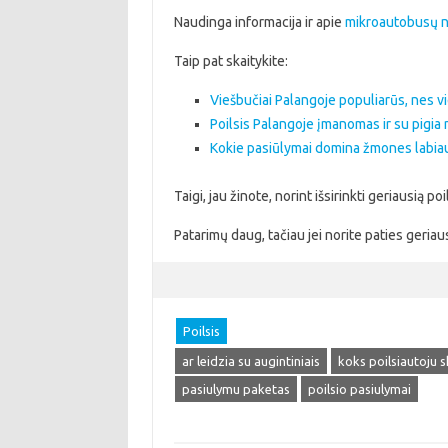
Naudinga informacija ir apie
mikroautobusų 
Taip pat skaitykite:
Viešbučiai Palangoje populiarūs, nes vi
Poilsis Palangoje įmanomas ir su pigi
Kokie pasiūlymai domina žmones labiau
Taigi, jau žinote, norint išsirinkti geriausią poi
Patarimų daug, tačiau jei norite paties geriau
Poilsis
ar leidzia su augintiniais
koks poilsiautoju s
pasiulymu paketas
poilsio pasiulymai