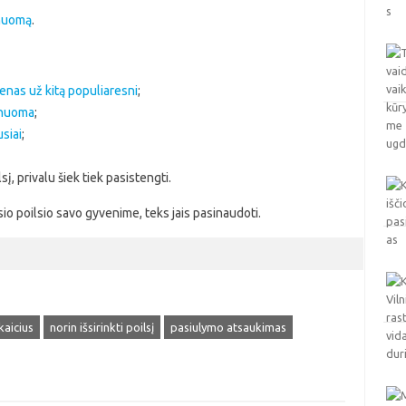
nuomą
.
enas už kitą populiaresni
;
a nuoma
;
siai
;
lsį, privalu šiek tiek pasistengti.
sio poilsio savo gyvenime, teks jais pasinaudoti.
kaicius
norin išsirinkti poilsį
pasiulymo atsaukimas