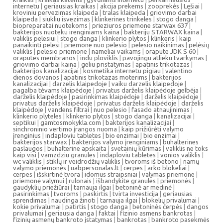
internetu
|
geriausias kraikas
|
akcija prekems
|
zooprekės
|
Lęšiai
|
kroviniu pervezimas klaipeda
|
tralas klaipeda
|
griovimo darbai
klaipeda
|
siukliu isvezimas
|
klinkerines trinkeles
|
stogo danga
|
biopreparatai nuotekoms
|
prieziuros priemone starwax 637
|
bakterijos nuoteku irenginiams kaina
|
bakteriju STARWAX kaina
|
valiklis pelesiui
|
stogo danga
|
klinkerio plytos
|
klinkeris
|
kaip
panaikinti pelesi
|
priemone nuo pelesio
|
pelesio naikinimas
|
pelėsių
valiklis
|
pelesio priemone
|
nameliai vaikams
|
orapute JDK S 60
|
oraputes membranos
|
indu ploviklis
|
pavojingu atlieku tvarkymas
|
griovimo darbai kaina
|
geliu pristatymas
|
apatinis trikotazas
|
bakterijos kanalizacijai
|
kosmetika internetu pigiau
|
valentino
dienos dovanos
|
apatinis trikotazas moterims
|
bakterijos
kanalizacijai
|
darzelis klaipedoje
|
vaiku darzelis klaipedoje
|
pagalba tėvams klaipėdoje
|
privatus darželis klaipėdoje gelbėja
|
darželis klaipėdoje
|
pasirinkimas klaipėdoje
|
darželis klaipėdoje
|
privatus darželis klaipėdoje
|
privatus darželis klaipėdoje
|
darželis
klaipėdoje
|
vandens filtrai
|
nuo pelesio
|
fasado atnaujinimas
|
klinkerio plyteles
|
klinkerio plytos
|
stogo danga
|
kanalizacijai
|
septikui
|
gamtosmokykla.com
|
bakterijos kanalizacijai
|
sinchroninio vertimo įrangos nuoma
|
kaip prižiūrėti valymo
įrenginius
|
indaploviu tabletes
|
bio enzimai
|
bio enzimai
|
bakterijos starwax
|
bakterijos valymo įrenginiams
|
buhalterines
paslaugos
|
buhalterine apskaita
|
svetainių kūrimas
|
valiklis ne toks
kaip visi
|
vamzdziu granules
|
indaploviu tabletes
|
vonios valiklis
|
wc valiklis
|
stiklų ir veidrodžių valiklis
|
tvoroms iš betono
|
namų
valymo priemonės
|
uabpersonalas.lt
|
cerpes
|
arko blokeliai
|
cerpes
|
išskirtinė tvora
|
idomus straipsniai
|
valymas priemone
|
priemonė valymui
|
rulonais
|
išbandykite granules
|
priemonės
|
gaudyklių priežiūrai
|
tarnauja ilgai
|
betoninė ar medinė
|
pasirinkimas
|
tvoroms
|
paskirtis
|
tvirta investicija
|
geriausias
sprendimas
|
naudinga žinoti
|
tarnauja ilgai
|
blokelių privalumai
|
kokie privalumai
|
patirtis
|
stogo danga
|
betoninės čerpės
|
dangos
privalumai
|
geriausia danga
|
faktai
|
fizinio asmens bankrotas
|
fizinių asmenų bankroto įstatymas
|
bankrotas
|
bankroto pasekmės