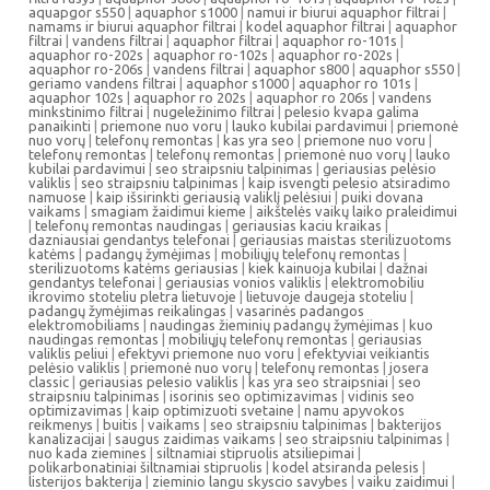
aquapgor s550
|
aquaphor s1000
|
namui ir biurui aquaphor filtrai
|
namams ir biurui aquaphor filtrai
|
kodel aquaphor filtrai
|
aquaphor
filtrai
|
vandens filtrai
|
aquaphor filtrai
|
aquaphor ro-101s
|
aquaphor ro-202s
|
aquaphor ro-102s
|
aquaphor ro-202s
|
aquaphor ro-206s
|
vandens filtrai
|
aquaphor s800
|
aquaphor s550
|
geriamo vandens filtrai
|
aquaphor s1000
|
aquaphor ro 101s
|
aquaphor 102s
|
aquaphor ro 202s
|
aquaphor ro 206s
|
vandens
minkstinimo filtrai
|
nugeležinimo filtrai
|
pelesio kvapa galima
panaikinti
|
priemone nuo voru
|
lauko kubilai pardavimui
|
priemonė
nuo vorų
|
telefonų remontas
|
kas yra seo
|
priemone nuo voru
|
telefonų remontas
|
telefonų remontas
|
priemonė nuo vorų
|
lauko
kubilai pardavimui
|
seo straipsniu talpinimas
|
geriausias pelėsio
valiklis
|
seo straipsniu talpinimas
|
kaip isvengti pelesio atsiradimo
namuose
|
kaip išsirinkti geriausią valiklį pelėsiui
|
puiki dovana
vaikams
|
smagiam žaidimui kieme
|
aikštelės vaikų laiko praleidimui
|
telefonų remontas naudingas
|
geriausias kaciu kraikas
|
dazniausiai gendantys telefonai
|
geriausias maistas sterilizuotoms
katėms
|
padangų žymėjimas
|
mobiliųjų telefonų remontas
|
sterilizuotoms katėms geriausias
|
kiek kainuoja kubilai
|
dažnai
gendantys telefonai
|
geriausias vonios valiklis
|
elektromobiliu
ikrovimo stoteliu pletra lietuvoje
|
lietuvoje daugeja stoteliu
|
padangų žymėjimas reikalingas
|
vasarinės padangos
elektromobiliams
|
naudingas žieminių padangų žymėjimas
|
kuo
naudingas remontas
|
mobiliųjų telefonų remontas
|
geriausias
valiklis peliui
|
efektyvi priemone nuo voru
|
efektyviai veikiantis
pelėsio valiklis
|
priemonė nuo vorų
|
telefonų remontas
|
josera
classic
|
geriausias pelesio valiklis
|
kas yra seo straipsniai
|
seo
straipsniu talpinimas
|
isorinis seo optimizavimas
|
vidinis seo
optimizavimas
|
kaip optimizuoti svetaine
|
namu apyvokos
reikmenys
|
buitis
|
vaikams
|
seo straipsniu talpinimas
|
bakterijos
kanalizacijai
|
saugus zaidimas vaikams
|
seo straipsniu talpinimas
|
nuo kada ziemines
|
siltnamiai stipruolis atsiliepimai
|
polikarbonatiniai šiltnamiai stipruolis
|
kodel atsiranda pelesis
|
listerijos bakterija
|
zieminio langu skyscio savybes
|
vaiku zaidimui
|