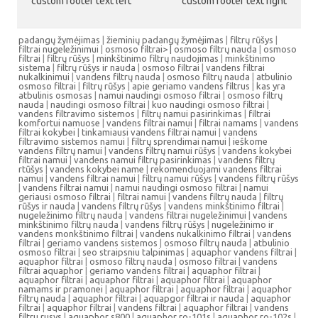
custom footer text left
custom footer text right
padangų žymėjimas
|
žieminių padangų žymėjimas
|
filtrų rūšys
|
filtrai nugeležinimui
|
osmoso filtrai> |
osmoso filtrų nauda
|
osmoso
filtrai
|
filtrų rūšys
|
minkštinimo filtrų naudojimas
|
minkštinimo
sistema
|
filtrų rūšys ir nauda
|
osmoso filtrai
|
vandens filtrai
nukalkinimui
|
vandens filtrų nauda
|
osmoso filtrų nauda
|
atbulinio
osmoso filtrai
|
filtrų rūšys
|
apie geriamo vandens filtrus
|
kas yra
atbulinis osmosas
|
namui naudingi osmoso filtrai
|
osmoso filtrų
nauda
|
naudingi osmoso filtrai
|
kuo naudingi osmoso filtrai
|
vandens filtravimo sistemos
|
filtrų namui pasirinkimas
|
filtrai
komfortui namuose
|
vandens filtrai namui
|
filtrai namams
|
vandens
filtrai kokybei
|
tinkamiausi vandens filtrai namui
|
vandens
filtravimo sistemos namui
|
filtrų sprendimai namui
|
ieškome
vandens filtrų namui
|
vandens filtrų namui rūšys
|
vandens kokybei
filtrai namui
|
vandens namui filtrų pasirinkimas
|
vandens filtrų
rtūšys
|
vandens kokybei name
|
rekomenduojami vandens filtrai
namui
|
vandens filtrai namui
|
filtrų namui rūšys
|
vandens filtrų rūšys
|
vandens filtrai namui
|
namui naudingi osmoso filtrai
|
namui
geriausi osmoso filtrai
|
filtrai namui
|
vandens filtrų nauda
|
filtrų
rūšys ir nauda
|
vandens filtrų rūšys
|
vandens minkštinimo filtrai
|
nugeležinimo filtrų nauda
|
vandens filtrai nugeležinimui
|
vandens
minkštinimo filtrų nauda
|
vandens filtrų rūšys
|
nugeležinimo ir
vandens monkštinimo filtrai
|
vandens nukalkinimo filtrai
|
vandens
filtrai
|
geriamo vandens sistemos
|
osmoso filtrų nauda
|
atbulinio
osmoso filtrai
|
seo straipsniu talpinimas
|
aquaphor vandens filtrai
|
aquaphor filtrai
|
osmoso filtrų nauda
|
osmoso filtrai
|
vandens
filtrai aquaphor
|
geriamo vandens filtrai
|
aquaphor filtrai
|
aquaphor filtrai
|
aquaphor filtrai
|
aquaphor filtrai
|
aquaphor
namams ir pramonei
|
aquaphor filtrai
|
aquaphor filtrai
|
aquaphor
filtrų nauda
|
aquaphor filtrai
|
aquapgor filtrai ir nauda
|
aquaphor
filtrai
|
aquaphor filtrai
|
vandens filtrai
|
aquaphor filtrai
|
vandens
filtru rusys
|
aquaphor s800
|
aquaphor ro-101s
|
aquaphor ro-102s
|