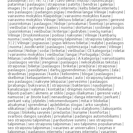
pasiūlymai
|
33
|
78
|
72
|
rar
|
tavo siena
|
mutop
|
optimizacija
|
patarimai
|
paslaugos
|
straipsniai
|
patirtis
|
bendras
|
galerija
|
images
|
tv
|
archyvas
|
gallery
|
internetu
|
keltu bilietai internetu
|
seo paslaugos
|
padangos pigiau
|
mediniai langai Vilniuje
|
nakvynė
|
vairavimo mokyklos Klaipėdoje
|
vairavimo mokyklos Kaune
|
vairavimo mokyklos Vilniuje
|
lektuvu bilietai
|
atostogoms
|
geresnė
|
pasirinkimas
|
paslaugos
|
Nidoje
|
privalumai
|
Šventoji
|
pramogos
|
viešbučiai
|
nakvynei
|
kainos
|
nuoma
|
skirtumas
|
sostinėje
|
poilsis
|
pasirinkimas
|
viešbučiai
|
kriterijai
|
gudrybės
|
svečių namai
|
Vilniuje
|
Druskininkuose
|
poilsiui
|
nakvynei
|
Vilniuje
|
kambarių
nuoma
|
svečių namai
|
straipsnių talpinimas
|
straipsniu talpinimas
|
3
|
2
|
Vilniuje
|
pigiausias
|
pigus lektuvu bilietai
|
realybė
|
paslaugos
|
nuoma
|
Juodkrantė
|
paslaugos
|
optimizacija
|
nakvynei
|
Vilniuje
|
siuntiniai
|
Nidoje
|
sodai
|
briketai
|
viešbučiai
|
CE kategorija
|
roletai
|
vairavimo mokyklos
|
viešbučiai
|
langai
|
Portugalija
|
Oslas
|
Milanas
|
undinėlė
|
Briuselis
|
paslaugos
|
A kategorija
|
vairuotojams
|
paslaugos verslui
|
įrenginiai
|
paslaugos
|
nekokybiškas tekstas
|
straipsniai
|
bilietai
|
paslaugos
|
briketai
|
priežiūrai
|
straipsniai
|
paslaugos
|
pasiūlymas
|
darbų įgyvendinimas
|
draudėjams
|
žala
|
draudimas
|
pigiausias
|
kasko
|
kelionėms
|
blogai
|
paslaugos
|
skelbimai
|
keliaujantiems
|
draudimas
|
auto
|
straipsnių talpinimas
|
seo paslaugos
|
nakvyne
|
ekipazai
|
pervezimo
|
paslaugos
|
prabangu
|
buksvarus.lt
|
straipsniai
|
bakterijos
|
naudojimas
|
kanalizacijai
|
valymas
|
kontaktai
|
drėgmės norma
|
blokeliai
|
klijuoti pačiam
|
akmens ar stiklo
|
pigus išlaikymas
|
geresnė vata
|
namuose
|
ar žinote kad
|
nenaudinga
|
danga internetu
|
perkant
|
perkant vatą
|
plytelės
|
rekomenduojami
|
mitai ir blokeliai
|
atsakymai
|
sprendimai
|
apželdintas stogas
|
arko savybės
|
silikatiniai
|
silikato savybės
|
fasadui
|
vata statyboms
|
žaliuojantis
stogas
|
blokelių savynės
|
priežastys
|
kuriame
|
komfortas
|
svarbios dangos savybės
|
privalumai
|
padangos automobiliams
|
seo straipsniu talpinimas
|
parduotuve sunims
|
seo straipsniu
talpinimas
|
seo straipsniu talpinimas
|
seo talpinimo populiarumas
|
seo straipsniu talpinimas
|
vasarines ar universalios
|
rasymas ir
talpinimas
|
padangos internetu
|
vasarines internetu
|
vasarines