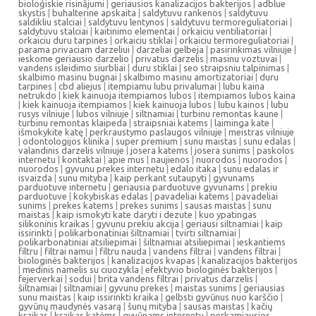
bioloģiskie risinājumi
|
geriausios kanalizacijos bakterijos
|
adblue
skystis
|
buhalterine apskaita
|
saldytuvu rankenos
|
saldytuvu
saldikliu stalciai
|
saldytuvu lentynos
|
saldytuvu termoreguliatoriai
|
saldytuvu stalciai
|
kaitinimo elementai
|
orkaiciu ventiliatoriai
|
orkaiciu duru tarpines
|
orkaiciu stiklai
|
orkaiciu termoreguliatoriai
|
parama privaciam darzeliui
|
darzeliai gelbeja
|
pasirinkimas vilniuje
|
ieskome geriausio darzelio
|
privatus darzelis
|
masinu voztuvai
|
vandens isleidimo siurbliai
|
duru stiklai
|
seo straipsniu talpinimas
|
skalbimo masinu bugnai
|
skalbimo masinu amortizatoriai
|
duru
tarpines
|
cbd aliejus
|
itempiamu lubu privalumai
|
lubu kaina
netrukdo
|
kiek kainuoja itempiamos lubos
|
itempiamos lubos kaina
|
kiek kainuoja itempiamos
|
kiek kainuoja lubos
|
lubu kainos
|
lubu
rusys vilniuje
|
lubos vilniuje
|
siltnamiai
|
turbinu remontas kaune
|
turbinu remontas klaipeda
|
straipsniai katems
|
laiminga kate
|
išmokykite katę
|
perkraustymo paslaugos vilniuje
|
meistras vilniuje
|
odontologijos klinika
|
super premium
|
sunu maistas
|
sunu edalas
|
valandinis darzelis vilniuje
|
josera katems
|
josera sunims
|
paskolos
internetu
|
kontaktai
|
apie mus
|
naujienos
|
nuorodos
|
nuorodos
|
nuorodos
|
gyvunu prekes internetu
|
edalo itaka
|
sunu edalas ir
isvaizda
|
sunu mityba
|
kaip perkant sutaupyti
|
gyvunams
parduotuve internetu
|
geriausia parduotuve gyvunams
|
prekiu
parduotuve
|
kokybiskas edalas
|
pavadeliai katems
|
pavadeliai
sunims
|
prekes katems
|
prekes sunims
|
sausas maistas
|
sunu
maistas
|
kaip ismokyti kate daryti i dezute
|
kuo ypatingas
silikoninis kraikas
|
gyvunu prekiu akcija
|
geriausi siltnamiai
|
kaip
issirinkti
|
polikarbonatiniai šiltnamiai
|
tvirti siltnamiai
|
polikarbonatiniai atsiliepimai
|
šiltnamiai atsiliepimai
|
ieskantiems
filtru
|
filtrai namui
|
filtru nauda
|
vandens filtrai
|
vandens filtrai
|
biologinės bakterijos
|
kanalizacijos kvapas
|
kanalizacijos bakterijos
|
medinis namelis su ciuozykla
|
efektyvio biologinės bakterijos
|
fejerverkai
|
sodui
|
brita vandens filtrai
|
privatus darzelis
|
šiltnamiai
|
siltnamiai
|
gyvunu prekes
|
maistas sunims
|
geriausias
sunu maistas
|
kaip issirinkti kraika
|
gelbsti gyvūnus nuo karščio
|
gyvūnų maudynės vasarą
|
šunų mityba
|
sausas maistas
|
kačių
kraikas
|
kraikas katėms
|
gyvūnams internetu
|
perkamiausios