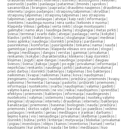
draudimas internetu
|
internetu
|
išsirinkti
|
atostogoms
|
kelionei
|
pasiruošti
|
padės
|
paslauga
|
patarimai
|
žmonės
|
sąvokos
|
savanoriškas
|
brangios
|
paprasta
|
draudimo naujienos
|
draudimas
internetu
|
pigios padangos
|
straipsnių talpinimas
|
skrydžiai
|
straipsnių talpinimas
|
straipsnių talpinimas
|
seo straipsniu
talpinimas
|
apie paslaugas
|
atvejai
|
kaip rasti
|
informacija
|
šventėms
|
naudinga nuoma
|
nėra sunku
|
kelionės ir nuoma
|
Klaipėda-Vilnius
|
gelbėja
|
verta rinkti
|
stoge montuojami
|
galimybė
|
namo akys
|
naudinga žiemą
|
stoglangiai
|
metas pirkti
|
šviesa
|
terminai
|
svarbi dalis
|
atvejai
|
paslauga
|
verta
|
kokybė
|
klaidos
|
pirkti
|
bakterijos
|
šviesa
|
stoglangiai
|
langai
|
mediniai
|
šviesi aplinka
|
naudinga
|
išsirinkti
|
priežiūra
|
pardavimai
|
pasirinkimas
|
komfortas
|
pasirūpinkite
|
tinkama
|
namui
|
nauda
|
gamintojai
|
pasirinkimas
|
klaipeda vilniaus oro uostas
|
stogui
|
dengia
|
medžiagos
|
dangos
|
verstas
|
gaminiai
|
privalumai
|
renkamės
|
kokybė
|
charakteristika
|
klinkerio
|
kaip išsirinkti
|
klojimas
|
įsigyti
|
apie dangas
|
naudinga
|
populiari
|
daugiau
šviesos
|
šviesa
|
įtakoja
|
įsigyti
|
po egle
|
privalumai
|
informacija
|
nepirkčiau
|
renkantis
|
naudinga
|
pirkti
|
jaukumas
|
privalumai
|
prieš darbus
|
išsirinkti
|
bakterijos
|
talpinimas
|
bio bakterijos
|
naikinimas
|
kvapai
|
naikinimas
|
kaina
|
kova
|
naudojimas
|
įrenginiams
|
naudingos
|
nuotekoms
|
priežiūra
|
priemonės
|
kvapų
naikinimui
|
fermentai
|
tarnauja
|
paskirtis
|
prižiūrėti
|
priemonės
|
informacija
|
nuotekoms
|
svarbu
|
naudojimas
|
valymui
|
gadinti
|
valymo kaina
|
priemonės
|
ne visi
|
reikia
|
naudojamos
|
sprendžia
|
efektyvu
|
priemonės
|
bakterijos
|
informacija
|
naudingesnės
|
nuotekoms
|
valymas
|
sistemoms
|
naudojimas
|
nuotekų valymo
įrenginiai
|
straipsniai
|
internetu
|
draudimas
|
internetu
|
bakterijos
kanalizacijai
|
priemones
|
baseinai
|
biologinės
|
nauda
|
priežiūra
|
priemonės
|
skirtos valyti
|
valymui
|
barzdai
|
pc paieškos
|
vežimo
paslaugos
|
renkantis
|
geriau
|
medžiagos ir įrankiai
|
darbams
|
liejimo kaina
|
visi
|
nenaudinga
|
privalumai
|
skelbimai
|
paieškos
|
išsirinkti
|
būtina
|
pirkti
|
kriterijai
|
motyvacija
|
blokeliai
|
privalumai
|
pigiau
|
investicijos
|
idėjos
|
kainos
|
inventorius
|
kuriant
|
verta
|
naudojami
|
kur pirkimas
|
nauda
|
be tinko
|
medžiagos
|
kuo