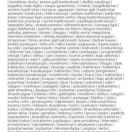
|
turintiems skolų
|
asmuo gali bankrutuoti
|
skelbti naudinga
|
pagalba
|
kaip elgtis
|
naujas gyvenimas
|
3 metai
|
išsigelbėjimas
|
asmens bankrotas
|
europos sąjungoje
|
asmuo gali
|
bankrotas
asmeniui
|
bankrotas
|
kiek kainuoja
|
asmens bankrotas
|
bankroto
kaina
|
tarnauja ilgai
|
pasinaudoti verta
|
daug bankrutuojančių
|
bankroto procesas
|
norint bankrutuoti
|
naudinga bankrutuoti
|
taupykite laiką
|
skaudi pamoka
|
administratorius
|
tarnauja ilgai
|
pigus išlaikymas
|
patirtis
|
geriau nei šiferis
|
lengva išsirinkti
|
unikalus gaminys
|
čerpės
|
dangos
|
rinktis verta
|
megztiniai
internetu moterims
|
riebalų skaidymui
|
dekoratyviniai augalai
|
straipsniai
|
fizinis asmuo gali bakrutuoti
|
kaune
|
darbas kaune
|
keitėsi paslaugos
|
toks yra
|
taksi kaune
|
pigiausias
|
kaune pigus
|
ką siūlo
|
paslaugos kaune
|
mažoji sostinė
|
išsikviesti
|
konkurencija
|
ieškome taxi
|
pigus
|
susisiekimas
|
taksi
|
paslaugos
|
programėlė
|
vilniuje
|
taksi
|
vilnius
|
taxi
|
kainos
|
švaros prekės
|
kaip atkimsti
|
laiptų kaina
|
auto1
|
gėlių puokštės
|
dantu protezavimas kaina
|
bakterijos kanalizacijai
|
nuotekoms
|
mikroautobusu
|
blogas
|
apie
bakterijas
|
kanalizacijai
|
situacija
|
padeda
|
bakterijos
|
bakterijos
kanalizacijai
|
kanalizacijai
|
bakterijos
|
bio
|
valymo įrenginiams
|
bakterijos kanalizacijai
|
nuotekoms
|
nauda
|
švara
|
bio
|
bakterijos
|
renkamės
|
kvapas
|
kvapas
|
nemalonus
|
ar kenkia
|
kaip atsikratyti
|
patarimai
|
kokybė
|
įrenginiai
|
tipai
|
kvapas
|
patarimai
|
siūlo
|
sąlygos
|
svarbiausi
|
palyginti
|
laikas
|
populiariausi
|
ieškantiems
|
apie draudimą
|
daugiau info
|
požymiai
|
pasiūlymai
|
būtinas
|
drausti pigiau
|
būtinas
|
info
|
galimybės
|
nesidomi
|
atšilus
|
saugūs
|
nauda
|
kelionei
|
kaina
|
tinka
|
žinutė
|
paslauga
|
klaidos
|
ryšys
|
svarbu
|
info
|
atostogoms
|
talpinimas
|
akcijos
|
mikroautobusu
nuoma
|
turto
|
kelionės draudimas
|
turto
|
sveikatos
|
kelionės
|
kasko
|
civilinės atsakomybės
|
automobilio
|
draudimas internetu
|
teisės aktai
|
kaina
|
gyvybės
|
kelionių
|
turto
|
tpvca
|
kasko
|
padeda
taupantiems
|
draudimas internetu
|
bausmės
|
kontrolė
|
kameros
|
tiriami įvykiai
|
privalomos paslaugos
|
apie privalomą
|
internetu
|
privalomasis
|
vykstantiems
|
klausimai ir atsakymai
|
sąvokos
|
populiariausias
|
požymiai
|
rekomendacija
|
saugoja
|
verta
|