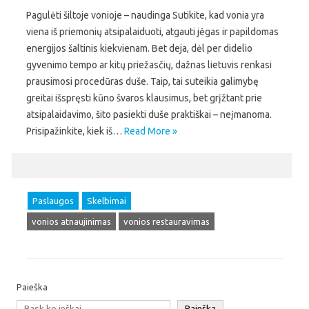
Pagulėti šiltoje vonioje – naudinga Sutikite, kad vonia yra
viena iš priemonių atsipalaiduoti, atgauti jėgas ir papildomas
energijos šaltinis kiekvienam. Bet deja, dėl per didelio
gyvenimo tempo ar kitų priežasčių, dažnas lietuvis renkasi
prausimosi procedūras duše. Taip, tai suteikia galimybę
greitai išspręsti kūno švaros klausimus, bet grįžtant prie
atsipalaidavimo, šito pasiekti duše praktiškai – neįmanoma.
Prisipažinkite, kiek iš…
Read More »
Paslaugos
Skelbimai
vonios atnaujinimas
vonios restauravimas
Paieška
Paieška