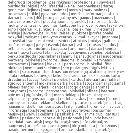
dekoruoti
|
problemos
|
pasirinkimas
|
profesionalai
|
savybės
|
parduodu
|
pigiai
|
info
|
ifasadai
|
kaina
|
betonavimas
|
darbų
gerinimas
|
liejimas
|
markiravimas
|
metalo
|
markiravimas
|
popieriaus
|
stiklo
|
pjovimas
|
odos
|
medžio
|
informacija
|
stiklo
|
darbai
|
lazeriu
|
400
|
istorija
|
galimybės
|
gaujos
|
mažinamas
|
vairavimo mokykla
|
plaustų nuoma
|
granulės
|
straipsniai
|
kasko
|
mokymo centras
|
draudimas
|
Lietuvoje
|
įvairovė
|
įdomu
|
rakshtys
|
echo
|
kateriui
|
kvalifikacija
|
gyvena
|
pasiekimai
|
vilniečiams
|
Vilniuje
|
laivavedyba
|
kursai
|
teisės
|
puokstes
|
profesionalai
|
pokyčiai
|
mokymai
|
mokymo centras
|
kursai
|
akcijos
|
įmanoma
|
lietuviškai
|
Nida
|
nustebsi
|
atsipirks
|
atmintis
|
mintys
|
gali
|
laukia
|
ruoštis
|
etapai
|
patys
|
išvenk
|
darbai
|
raštas
|
ruoštis
|
klaidos
|
būtina
|
idejos
|
ruošimas
|
pagalba
|
priemonės
|
darbai
|
kenčia
|
kaina
|
rašyti
|
taisyti
|
tikri
|
aukštų
|
vestuvines sukneles
|
blokeliai
|
perku parduodu
|
pasirinkimas
|
namui
|
panaudojimas
|
naudojimas
|
pertvarų
|
blokeliai
|
tvoroms
|
sienoms
|
blokeliai
|
kaminams
|
pertvaroms
|
kaminai
|
blokeliai
|
pertvaroms
|
blokeliai
|
fibo
|
blokeliai
|
nemokami skelbimai
|
seo paslaugos
|
pigūs lėktuvų
bilietai
|
straipsniai
|
draudimas nuo nelaimingų atsitikimų
|
lenktynes
|
itala
|
pekinas
|
lietuvoje
|
kelionės draudimas
|
nekilnojamo turto
draudimas
|
tpvca
|
laukia
|
poreikis
|
klaidos
|
ateičiai
|
gramatika
|
studijuojantiems
|
moksliniai darbai
|
darbai
|
studentams
|
stogams
|
plienės dangos
|
karjerai
|
dangos
|
stogo danga
|
sienoms
|
statyboms
|
tvoroms
|
pertvaroms
|
blokeliai
|
bilietai
|
internetu
|
apie mus
|
pigūs skrydžiai
|
mano tinklapis
|
boxe
|
straipsniu
talpinimas
|
pigios padangos
|
cs
|
kita
|
viskas
|
skelbimai
|
forum
|
zombynas
|
realu
|
reklama
|
skelbimai
|
patirtis
|
pastebėjimai
|
frag
|
naujausia
|
skelbimai
|
paslaugos
|
info
|
ateitis
|
forum up
|
naujausia
|
informacija
|
pastebėjimai
|
įvairovės
|
įdomybės
|
pasiūlymai
|
naujovės
|
įvairu
|
skelbimai
|
pasikalbėjimai
|
anime club
|
garsus
|
bilietai
|
paslaugos
|
nepraleisk
|
pasidomėk
|
info
|
prie kavos
|
skaitiniai
|
paskaityk
|
negeda
|
statyboms
|
info
|
aktualijos
|
naujienos
|
pranešimai
|
paskaitymui
|
blog out
|
ura
|
info
|
žinios
|
pasidomėjimui
|
lankytojams
|
forumas
|
skelbimai
|
pastebėjimai
|