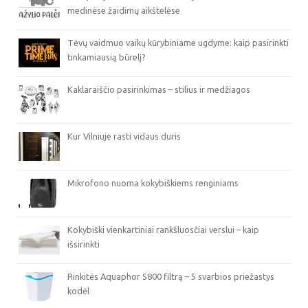
medinėse žaidimų aikštelėse
Tėvų vaidmuo vaikų kūrybiniame ugdyme: kaip pasirinkti
tinkamiausią būrelį?
Kaklaraiščio pasirinkimas – stilius ir medžiagos
Kur Vilniuje rasti vidaus duris
Mikrofono nuoma kokybiškiems renginiams
Kokybiški vienkartiniai rankšluosčiai verslui – kaip
išsirinkti
Rinkitės Aquaphor S800 filtrą – 5 svarbios priežastys
kodėl