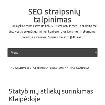
SEO straipsnių
talpinimas
Atsiųskite mums savo unikalų SEO straipsnį ir mes jį patalpinsime
Jūsų verslo sėkmės gerinimui, konkurencijos įveikimui, matomumui
paieškos sistemose. Susisiekime: info@itturas.lt
Skip to content
TAG ARCHIVES:
STATYBINIU ATLIEKU SURINKIMAS KLAIPEDA
Statybinių atliekų surinkimas
Klaipėdoje