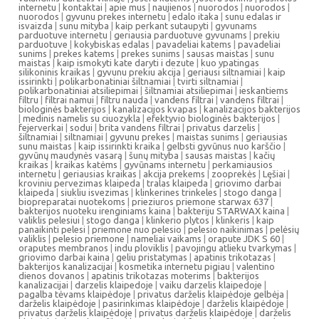
internetu
|
kontaktai
|
apie mus
|
naujienos
|
nuorodos
|
nuorodos
|
nuorodos
|
gyvunu prekes internetu
|
edalo itaka
|
sunu edalas ir
isvaizda
|
sunu mityba
|
kaip perkant sutaupyti
|
gyvunams
parduotuve internetu
|
geriausia parduotuve gyvunams
|
prekiu
parduotuve
|
kokybiskas edalas
|
pavadeliai katems
|
pavadeliai
sunims
|
prekes katems
|
prekes sunims
|
sausas maistas
|
sunu
maistas
|
kaip ismokyti kate daryti i dezute
|
kuo ypatingas
silikoninis kraikas
|
gyvunu prekiu akcija
|
geriausi siltnamiai
|
kaip
issirinkti
|
polikarbonatiniai šiltnamiai
|
tvirti siltnamiai
|
polikarbonatiniai atsiliepimai
|
šiltnamiai atsiliepimai
|
ieskantiems
filtru
|
filtrai namui
|
filtru nauda
|
vandens filtrai
|
vandens filtrai
|
biologinės bakterijos
|
kanalizacijos kvapas
|
kanalizacijos bakterijos
|
medinis namelis su ciuozykla
|
efektyvio biologinės bakterijos
|
fejerverkai
|
sodui
|
brita vandens filtrai
|
privatus darzelis
|
šiltnamiai
|
siltnamiai
|
gyvunu prekes
|
maistas sunims
|
geriausias
sunu maistas
|
kaip issirinkti kraika
|
gelbsti gyvūnus nuo karščio
|
gyvūnų maudynės vasarą
|
šunų mityba
|
sausas maistas
|
kačių
kraikas
|
kraikas katėms
|
gyvūnams internetu
|
perkamiausios
internetu
|
geriausias kraikas
|
akcija prekems
|
zooprekės
|
Lęšiai
|
kroviniu pervezimas klaipeda
|
tralas klaipeda
|
griovimo darbai
klaipeda
|
siukliu isvezimas
|
klinkerines trinkeles
|
stogo danga
|
biopreparatai nuotekoms
|
prieziuros priemone starwax 637
|
bakterijos nuoteku irenginiams kaina
|
bakteriju STARWAX kaina
|
valiklis pelesiui
|
stogo danga
|
klinkerio plytos
|
klinkeris
|
kaip
panaikinti pelesi
|
priemone nuo pelesio
|
pelesio naikinimas
|
pelėsių
valiklis
|
pelesio priemone
|
nameliai vaikams
|
orapute JDK S 60
|
oraputes membranos
|
indu ploviklis
|
pavojingu atlieku tvarkymas
|
griovimo darbai kaina
|
geliu pristatymas
|
apatinis trikotazas
|
bakterijos kanalizacijai
|
kosmetika internetu pigiau
|
valentino
dienos dovanos
|
apatinis trikotazas moterims
|
bakterijos
kanalizacijai
|
darzelis klaipedoje
|
vaiku darzelis klaipedoje
|
pagalba tėvams klaipėdoje
|
privatus darželis klaipėdoje gelbėja
|
darželis klaipėdoje
|
pasirinkimas klaipėdoje
|
darželis klaipėdoje
|
privatus darželis klaipėdoje
|
privatus darželis klaipėdoje
|
darželis