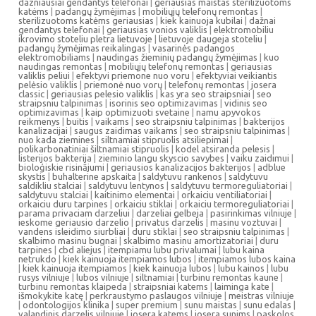
dazniausiai gendantys telefonai
|
geriausias maistas sterilizuotoms
katėms
|
padangų žymėjimas
|
mobiliųjų telefonų remontas
|
sterilizuotoms katėms geriausias
|
kiek kainuoja kubilai
|
dažnai
gendantys telefonai
|
geriausias vonios valiklis
|
elektromobiliu
ikrovimo stoteliu pletra lietuvoje
|
lietuvoje daugeja stoteliu
|
padangų žymėjimas reikalingas
|
vasarinės padangos
elektromobiliams
|
naudingas žieminių padangų žymėjimas
|
kuo
naudingas remontas
|
mobiliųjų telefonų remontas
|
geriausias
valiklis peliui
|
efektyvi priemone nuo voru
|
efektyviai veikiantis
pelėsio valiklis
|
priemonė nuo vorų
|
telefonų remontas
|
josera
classic
|
geriausias pelesio valiklis
|
kas yra seo straipsniai
|
seo
straipsniu talpinimas
|
isorinis seo optimizavimas
|
vidinis seo
optimizavimas
|
kaip optimizuoti svetaine
|
namu apyvokos
reikmenys
|
buitis
|
vaikams
|
seo straipsniu talpinimas
|
bakterijos
kanalizacijai
|
saugus zaidimas vaikams
|
seo straipsniu talpinimas
|
nuo kada ziemines
|
siltnamiai stipruolis atsiliepimai
|
polikarbonatiniai šiltnamiai stipruolis
|
kodel atsiranda pelesis
|
listerijos bakterija
|
zieminio langu skyscio savybes
|
vaiku zaidimui
|
bioloģiskie risinājumi
|
geriausios kanalizacijos bakterijos
|
adblue
skystis
|
buhalterine apskaita
|
saldytuvu rankenos
|
saldytuvu
saldikliu stalciai
|
saldytuvu lentynos
|
saldytuvu termoreguliatoriai
|
saldytuvu stalciai
|
kaitinimo elementai
|
orkaiciu ventiliatoriai
|
orkaiciu duru tarpines
|
orkaiciu stiklai
|
orkaiciu termoreguliatoriai
|
parama privaciam darzeliui
|
darzeliai gelbeja
|
pasirinkimas vilniuje
|
ieskome geriausio darzelio
|
privatus darzelis
|
masinu voztuvai
|
vandens isleidimo siurbliai
|
duru stiklai
|
seo straipsniu talpinimas
|
skalbimo masinu bugnai
|
skalbimo masinu amortizatoriai
|
duru
tarpines
|
cbd aliejus
|
itempiamu lubu privalumai
|
lubu kaina
netrukdo
|
kiek kainuoja itempiamos lubos
|
itempiamos lubos kaina
|
kiek kainuoja itempiamos
|
kiek kainuoja lubos
|
lubu kainos
|
lubu
rusys vilniuje
|
lubos vilniuje
|
siltnamiai
|
turbinu remontas kaune
|
turbinu remontas klaipeda
|
straipsniai katems
|
laiminga kate
|
išmokykite katę
|
perkraustymo paslaugos vilniuje
|
meistras vilniuje
|
odontologijos klinika
|
super premium
|
sunu maistas
|
sunu edalas
|
valandinis darzelis vilniuje
|
josera katems
|
josera sunims
|
paskolos