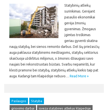
Statybinių atliekų
surinkimas. Gerėjant
pasaulio ekonomikai
gerėja žmonių
gyvenimas. Žmogaus
įgimtas troškimas
geriau gyventi skatina
naują statybą, bei sienos remonto darbus. Dėl šių priežasčių
auga paklausa statybinėms medžiagoms, statybų sektorius
skaičiuoja uždirbtus milijonus, o žmonės džiaugiasi savo
naujais bei rekonstruotais būstais. Svarbu nepamiršti, kur
klesti pramonė bei statybą, statybinių atliekų kiekis taip pat
auga. Kadangi tam Klaipėdoje nebuvo…
Read More »
Paslaugos
Statyba
griovimo darbai
isveza statybines atliekas klaipedoje