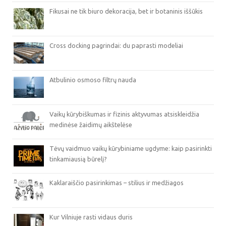
Fikusai ne tik biuro dekoracija, bet ir botaninis iššūkis
Cross docking pagrindai: du paprasti modeliai
Atbulinio osmoso filtrų nauda
Vaikų kūrybiškumas ir fizinis aktyvumas atsiskleidžia
medinėse žaidimų aikštelėse
Tėvų vaidmuo vaikų kūrybiniame ugdyme: kaip pasirinkti
tinkamiausią būrelį?
Kaklaraiščio pasirinkimas – stilius ir medžiagos
Kur Vilniuje rasti vidaus duris