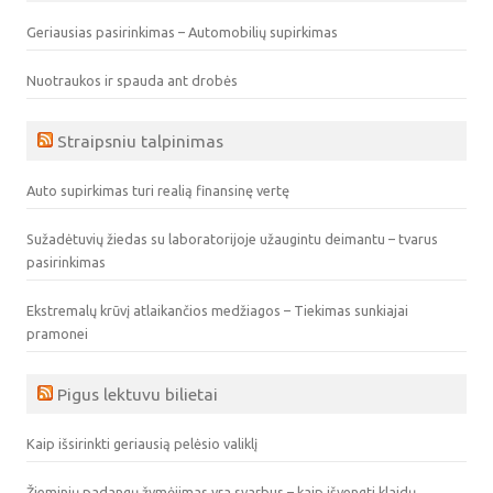
Geriausias pasirinkimas – Automobilių supirkimas
Nuotraukos ir spauda ant drobės
Straipsniu talpinimas
Auto supirkimas turi realią finansinę vertę
Sužadėtuvių žiedas su laboratorijoje užaugintu deimantu – tvarus
pasirinkimas
Ekstremalų krūvį atlaikančios medžiagos – Tiekimas sunkiajai
pramonei
Pigus lektuvu bilietai
Kaip išsirinkti geriausią pelėsio valiklį
Žieminių padangų žymėjimas yra svarbus – kaip išvengti klaidų