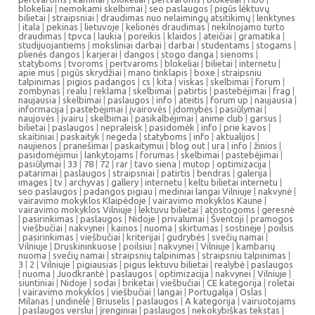
blokeliai
|
nemokami skelbimai
|
seo paslaugos
|
pigūs lėktuvų
bilietai
|
straipsniai
|
draudimas nuo nelaimingų atsitikimų
|
lenktynes
|
itala
|
pekinas
|
lietuvoje
|
kelionės draudimas
|
nekilnojamo turto
draudimas
|
tpvca
|
laukia
|
poreikis
|
klaidos
|
ateičiai
|
gramatika
|
studijuojantiems
|
moksliniai darbai
|
darbai
|
studentams
|
stogams
|
plienės dangos
|
karjerai
|
dangos
|
stogo danga
|
sienoms
|
statyboms
|
tvoroms
|
pertvaroms
|
blokeliai
|
bilietai
|
internetu
|
apie mus
|
pigūs skrydžiai
|
mano tinklapis
|
boxe
|
straipsniu
talpinimas
|
pigios padangos
|
cs
|
kita
|
viskas
|
skelbimai
|
forum
|
zombynas
|
realu
|
reklama
|
skelbimai
|
patirtis
|
pastebėjimai
|
frag
|
naujausia
|
skelbimai
|
paslaugos
|
info
|
ateitis
|
forum up
|
naujausia
|
informacija
|
pastebėjimai
|
įvairovės
|
įdomybės
|
pasiūlymai
|
naujovės
|
įvairu
|
skelbimai
|
pasikalbėjimai
|
anime club
|
garsus
|
bilietai
|
paslaugos
|
nepraleisk
|
pasidomėk
|
info
|
prie kavos
|
skaitiniai
|
paskaityk
|
negeda
|
statyboms
|
info
|
aktualijos
|
naujienos
|
pranešimai
|
paskaitymui
|
blog out
|
ura
|
info
|
žinios
|
pasidomėjimui
|
lankytojams
|
forumas
|
skelbimai
|
pastebėjimai
|
pasiūlymai
|
33
|
78
|
72
|
rar
|
tavo siena
|
mutop
|
optimizacija
|
patarimai
|
paslaugos
|
straipsniai
|
patirtis
|
bendras
|
galerija
|
images
|
tv
|
archyvas
|
gallery
|
internetu
|
keltu bilietai internetu
|
seo paslaugos
|
padangos pigiau
|
mediniai langai Vilniuje
|
nakvynė
|
vairavimo mokyklos Klaipėdoje
|
vairavimo mokyklos Kaune
|
vairavimo mokyklos Vilniuje
|
lektuvu bilietai
|
atostogoms
|
geresnė
|
pasirinkimas
|
paslaugos
|
Nidoje
|
privalumai
|
Šventoji
|
pramogos
|
viešbučiai
|
nakvynei
|
kainos
|
nuoma
|
skirtumas
|
sostinėje
|
poilsis
|
pasirinkimas
|
viešbučiai
|
kriterijai
|
gudrybės
|
svečių namai
|
Vilniuje
|
Druskininkuose
|
poilsiui
|
nakvynei
|
Vilniuje
|
kambarių
nuoma
|
svečių namai
|
straipsnių talpinimas
|
straipsniu talpinimas
|
3
|
2
|
Vilniuje
|
pigiausias
|
pigus lektuvu bilietai
|
realybė
|
paslaugos
|
nuoma
|
Juodkrantė
|
paslaugos
|
optimizacija
|
nakvynei
|
Vilniuje
|
siuntiniai
|
Nidoje
|
sodai
|
briketai
|
viešbučiai
|
CE kategorija
|
roletai
|
vairavimo mokyklos
|
viešbučiai
|
langai
|
Portugalija
|
Oslas
|
Milanas
|
undinėlė
|
Briuselis
|
paslaugos
|
A kategorija
|
vairuotojams
|
paslaugos verslui
|
įrenginiai
|
paslaugos
|
nekokybiškas tekstas
|