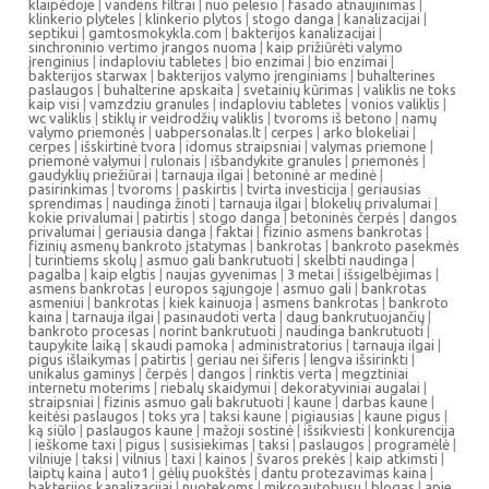
klaipėdoje
|
vandens filtrai
|
nuo pelesio
|
fasado atnaujinimas
|
klinkerio plyteles
|
klinkerio plytos
|
stogo danga
|
kanalizacijai
|
septikui
|
gamtosmokykla.com
|
bakterijos kanalizacijai
|
sinchroninio vertimo įrangos nuoma
|
kaip prižiūrėti valymo
įrenginius
|
indaploviu tabletes
|
bio enzimai
|
bio enzimai
|
bakterijos starwax
|
bakterijos valymo įrenginiams
|
buhalterines
paslaugos
|
buhalterine apskaita
|
svetainių kūrimas
|
valiklis ne toks
kaip visi
|
vamzdziu granules
|
indaploviu tabletes
|
vonios valiklis
|
wc valiklis
|
stiklų ir veidrodžių valiklis
|
tvoroms iš betono
|
namų
valymo priemonės
|
uabpersonalas.lt
|
cerpes
|
arko blokeliai
|
cerpes
|
išskirtinė tvora
|
idomus straipsniai
|
valymas priemone
|
priemonė valymui
|
rulonais
|
išbandykite granules
|
priemonės
|
gaudyklių priežiūrai
|
tarnauja ilgai
|
betoninė ar medinė
|
pasirinkimas
|
tvoroms
|
paskirtis
|
tvirta investicija
|
geriausias
sprendimas
|
naudinga žinoti
|
tarnauja ilgai
|
blokelių privalumai
|
kokie privalumai
|
patirtis
|
stogo danga
|
betoninės čerpės
|
dangos
privalumai
|
geriausia danga
|
faktai
|
fizinio asmens bankrotas
|
fizinių asmenų bankroto įstatymas
|
bankrotas
|
bankroto pasekmės
|
turintiems skolų
|
asmuo gali bankrutuoti
|
skelbti naudinga
|
pagalba
|
kaip elgtis
|
naujas gyvenimas
|
3 metai
|
išsigelbėjimas
|
asmens bankrotas
|
europos sąjungoje
|
asmuo gali
|
bankrotas
asmeniui
|
bankrotas
|
kiek kainuoja
|
asmens bankrotas
|
bankroto
kaina
|
tarnauja ilgai
|
pasinaudoti verta
|
daug bankrutuojančių
|
bankroto procesas
|
norint bankrutuoti
|
naudinga bankrutuoti
|
taupykite laiką
|
skaudi pamoka
|
administratorius
|
tarnauja ilgai
|
pigus išlaikymas
|
patirtis
|
geriau nei šiferis
|
lengva išsirinkti
|
unikalus gaminys
|
čerpės
|
dangos
|
rinktis verta
|
megztiniai
internetu moterims
|
riebalų skaidymui
|
dekoratyviniai augalai
|
straipsniai
|
fizinis asmuo gali bakrutuoti
|
kaune
|
darbas kaune
|
keitėsi paslaugos
|
toks yra
|
taksi kaune
|
pigiausias
|
kaune pigus
|
ką siūlo
|
paslaugos kaune
|
mažoji sostinė
|
išsikviesti
|
konkurencija
|
ieškome taxi
|
pigus
|
susisiekimas
|
taksi
|
paslaugos
|
programėlė
|
vilniuje
|
taksi
|
vilnius
|
taxi
|
kainos
|
švaros prekės
|
kaip atkimsti
|
laiptų kaina
|
auto1
|
gėlių puokštės
|
dantu protezavimas kaina
|
bakterijos kanalizacijai
|
nuotekoms
|
mikroautobusu
|
blogas
|
apie