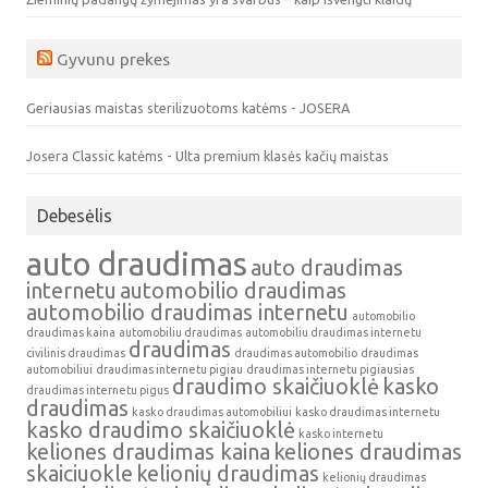
Gyvunu prekes
Geriausias maistas sterilizuotoms katėms - JOSERA
Josera Classic katėms - Ulta premium klasės kačių maistas
Debesėlis
auto draudimas
auto draudimas
internetu
automobilio draudimas
automobilio draudimas internetu
automobilio
draudimas kaina
automobiliu draudimas
automobiliu draudimas internetu
draudimas
civilinis draudimas
draudimas automobilio
draudimas
automobiliui
draudimas internetu pigiau
draudimas internetu pigiausias
draudimo skaičiuoklė
kasko
draudimas internetu pigus
draudimas
kasko draudimas automobiliui
kasko draudimas internetu
kasko draudimo skaičiuoklė
kasko internetu
keliones draudimas kaina
keliones draudimas
skaiciuokle
kelionių draudimas
kelionių draudimas