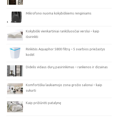
Mikrofono nuoma kokybiškiems renginiams
Kokybiški vienkartiniai rankšluosčiai verslui – kaip
išsirinkti
Rinkitės Aquaphor S800 filtrą – 5 svarbios priežastys
kodėl
Didelis vidaus durų pasirinkimas – rankenos ir dizainas
Komfortiška laukiamojo zona grožio salonui – kaip
sukurti
Kaip prižiūrėti patalynę