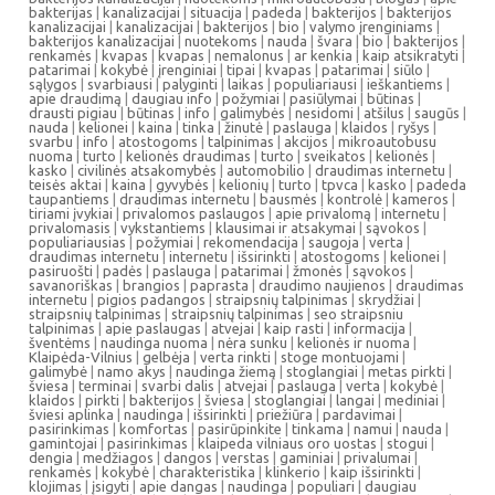
bakterijas
|
kanalizacijai
|
situacija
|
padeda
|
bakterijos
|
bakterijos
kanalizacijai
|
kanalizacijai
|
bakterijos
|
bio
|
valymo įrenginiams
|
bakterijos kanalizacijai
|
nuotekoms
|
nauda
|
švara
|
bio
|
bakterijos
|
renkamės
|
kvapas
|
kvapas
|
nemalonus
|
ar kenkia
|
kaip atsikratyti
|
patarimai
|
kokybė
|
įrenginiai
|
tipai
|
kvapas
|
patarimai
|
siūlo
|
sąlygos
|
svarbiausi
|
palyginti
|
laikas
|
populiariausi
|
ieškantiems
|
apie draudimą
|
daugiau info
|
požymiai
|
pasiūlymai
|
būtinas
|
drausti pigiau
|
būtinas
|
info
|
galimybės
|
nesidomi
|
atšilus
|
saugūs
|
nauda
|
kelionei
|
kaina
|
tinka
|
žinutė
|
paslauga
|
klaidos
|
ryšys
|
svarbu
|
info
|
atostogoms
|
talpinimas
|
akcijos
|
mikroautobusu
nuoma
|
turto
|
kelionės draudimas
|
turto
|
sveikatos
|
kelionės
|
kasko
|
civilinės atsakomybės
|
automobilio
|
draudimas internetu
|
teisės aktai
|
kaina
|
gyvybės
|
kelionių
|
turto
|
tpvca
|
kasko
|
padeda
taupantiems
|
draudimas internetu
|
bausmės
|
kontrolė
|
kameros
|
tiriami įvykiai
|
privalomos paslaugos
|
apie privalomą
|
internetu
|
privalomasis
|
vykstantiems
|
klausimai ir atsakymai
|
sąvokos
|
populiariausias
|
požymiai
|
rekomendacija
|
saugoja
|
verta
|
draudimas internetu
|
internetu
|
išsirinkti
|
atostogoms
|
kelionei
|
pasiruošti
|
padės
|
paslauga
|
patarimai
|
žmonės
|
sąvokos
|
savanoriškas
|
brangios
|
paprasta
|
draudimo naujienos
|
draudimas
internetu
|
pigios padangos
|
straipsnių talpinimas
|
skrydžiai
|
straipsnių talpinimas
|
straipsnių talpinimas
|
seo straipsniu
talpinimas
|
apie paslaugas
|
atvejai
|
kaip rasti
|
informacija
|
šventėms
|
naudinga nuoma
|
nėra sunku
|
kelionės ir nuoma
|
Klaipėda-Vilnius
|
gelbėja
|
verta rinkti
|
stoge montuojami
|
galimybė
|
namo akys
|
naudinga žiemą
|
stoglangiai
|
metas pirkti
|
šviesa
|
terminai
|
svarbi dalis
|
atvejai
|
paslauga
|
verta
|
kokybė
|
klaidos
|
pirkti
|
bakterijos
|
šviesa
|
stoglangiai
|
langai
|
mediniai
|
šviesi aplinka
|
naudinga
|
išsirinkti
|
priežiūra
|
pardavimai
|
pasirinkimas
|
komfortas
|
pasirūpinkite
|
tinkama
|
namui
|
nauda
|
gamintojai
|
pasirinkimas
|
klaipeda vilniaus oro uostas
|
stogui
|
dengia
|
medžiagos
|
dangos
|
verstas
|
gaminiai
|
privalumai
|
renkamės
|
kokybė
|
charakteristika
|
klinkerio
|
kaip išsirinkti
|
klojimas
|
įsigyti
|
apie dangas
|
naudinga
|
populiari
|
daugiau