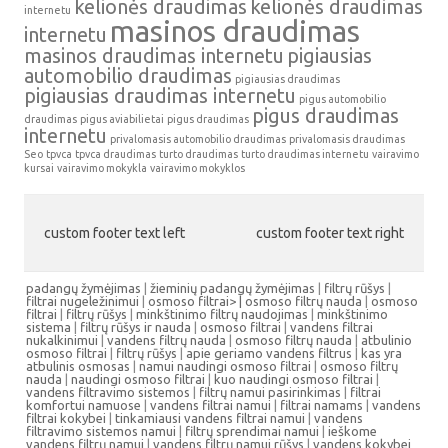
kelionės draudimas
kelionės draudimas
internetu
masinos draudimas
internetu
masinos draudimas internetu
pigiausias
automobilio draudimas
pigiausias draudimas
pigiausias draudimas internetu
pigus automobilio
pigus draudimas
draudimas
pigus aviabilietai
pigus draudimas
internetu
privalomasis automobilio draudimas
privalomasis draudimas
Seo
tpvca
tpvca draudimas
turto draudimas
turto draudimas internetu
vairavimo
kursai
vairavimo mokykla
vairavimo mokyklos
custom footer text left
custom footer text right
padangų žymėjimas
|
žieminių padangų žymėjimas
|
filtrų rūšys
|
filtrai nugeležinimui
|
osmoso filtrai> |
osmoso filtrų nauda
|
osmoso
filtrai
|
filtrų rūšys
|
minkštinimo filtrų naudojimas
|
minkštinimo
sistema
|
filtrų rūšys ir nauda
|
osmoso filtrai
|
vandens filtrai
nukalkinimui
|
vandens filtrų nauda
|
osmoso filtrų nauda
|
atbulinio
osmoso filtrai
|
filtrų rūšys
|
apie geriamo vandens filtrus
|
kas yra
atbulinis osmosas
|
namui naudingi osmoso filtrai
|
osmoso filtrų
nauda
|
naudingi osmoso filtrai
|
kuo naudingi osmoso filtrai
|
vandens filtravimo sistemos
|
filtrų namui pasirinkimas
|
filtrai
komfortui namuose
|
vandens filtrai namui
|
filtrai namams
|
vandens
filtrai kokybei
|
tinkamiausi vandens filtrai namui
|
vandens
filtravimo sistemos namui
|
filtrų sprendimai namui
|
ieškome
vandens filtrų namui
|
vandens filtrų namui rūšys
|
vandens kokybei