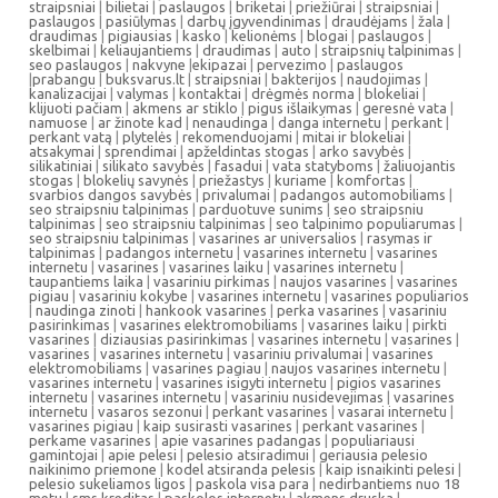
straipsniai
|
bilietai
|
paslaugos
|
briketai
|
priežiūrai
|
straipsniai
|
paslaugos
|
pasiūlymas
|
darbų įgyvendinimas
|
draudėjams
|
žala
|
draudimas
|
pigiausias
|
kasko
|
kelionėms
|
blogai
|
paslaugos
|
skelbimai
|
keliaujantiems
|
draudimas
|
auto
|
straipsnių talpinimas
|
seo paslaugos
|
nakvyne
|
ekipazai
|
pervezimo
|
paslaugos
|
prabangu
|
buksvarus.lt
|
straipsniai
|
bakterijos
|
naudojimas
|
kanalizacijai
|
valymas
|
kontaktai
|
drėgmės norma
|
blokeliai
|
klijuoti pačiam
|
akmens ar stiklo
|
pigus išlaikymas
|
geresnė vata
|
namuose
|
ar žinote kad
|
nenaudinga
|
danga internetu
|
perkant
|
perkant vatą
|
plytelės
|
rekomenduojami
|
mitai ir blokeliai
|
atsakymai
|
sprendimai
|
apželdintas stogas
|
arko savybės
|
silikatiniai
|
silikato savybės
|
fasadui
|
vata statyboms
|
žaliuojantis
stogas
|
blokelių savynės
|
priežastys
|
kuriame
|
komfortas
|
svarbios dangos savybės
|
privalumai
|
padangos automobiliams
|
seo straipsniu talpinimas
|
parduotuve sunims
|
seo straipsniu
talpinimas
|
seo straipsniu talpinimas
|
seo talpinimo populiarumas
|
seo straipsniu talpinimas
|
vasarines ar universalios
|
rasymas ir
talpinimas
|
padangos internetu
|
vasarines internetu
|
vasarines
internetu
|
vasarines
|
vasarines laiku
|
vasarines internetu
|
taupantiems laika
|
vasariniu pirkimas
|
naujos vasarines
|
vasarines
pigiau
|
vasariniu kokybe
|
vasarines internetu
|
vasarines populiarios
|
naudinga zinoti
|
hankook vasarines
|
perka vasarines
|
vasariniu
pasirinkimas
|
vasarines elektromobiliams
|
vasarines laiku
|
pirkti
vasarines
|
diziausias pasirinkimas
|
vasarines internetu
|
vasarines
|
vasarines
|
vasarines internetu
|
vasariniu privalumai
|
vasarines
elektromobiliams
|
vasarines pagiau
|
naujos vasarines internetu
|
vasarines internetu
|
vasarines isigyti internetu
|
pigios vasarines
internetu
|
vasarines internetu
|
vasariniu nusidevejimas
|
vasarines
internetu
|
vasaros sezonui
|
perkant vasarines
|
vasarai internetu
|
vasarines pigiau
|
kaip susirasti vasarines
|
perkant vasarines
|
perkame vasarines
|
apie vasarines padangas
|
populiariausi
gamintojai
|
apie pelesi
|
pelesio atsiradimui
|
geriausia pelesio
naikinimo priemone
|
kodel atsiranda pelesis
|
kaip isnaikinti pelesi
|
pelesio sukeliamos ligos
|
paskola visa para
|
nedirbantiems nuo 18