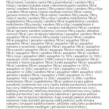
filtrai namui
|
vandens namui filtrų pasirinkimas
|
vandens filtrų
rtūšys
|
vandens kokybei name
|
rekomenduojami vandens filtrai
namui
|
vandens filtrai namui
|
filtrų namui rūšys
|
vandens filtrų rūšys
|
vandens filtrai namui
|
namui naudingi osmoso filtrai
|
namui
geriausi osmoso filtrai
|
filtrai namui
|
vandens filtrų nauda
|
filtrų
rūšys ir nauda
|
vandens filtrų rūšys
|
vandens minkštinimo filtrai
|
nugeležinimo filtrų nauda
|
vandens filtrai nugeležinimui
|
vandens
minkštinimo filtrų nauda
|
vandens filtrų rūšys
|
nugeležinimo ir
vandens monkštinimo filtrai
|
vandens nukalkinimo filtrai
|
vandens
filtrai
|
geriamo vandens sistemos
|
osmoso filtrų nauda
|
atbulinio
osmoso filtrai
|
seo straipsniu talpinimas
|
aquaphor vandens filtrai
|
aquaphor filtrai
|
osmoso filtrų nauda
|
osmoso filtrai
|
vandens
filtrai aquaphor
|
geriamo vandens filtrai
|
aquaphor filtrai
|
aquaphor filtrai
|
aquaphor filtrai
|
aquaphor filtrai
|
aquaphor
namams ir pramonei
|
aquaphor filtrai
|
aquaphor filtrai
|
aquaphor
filtrų nauda
|
aquaphor filtrai
|
aquapgor filtrai ir nauda
|
aquaphor
filtrai
|
aquaphor filtrai
|
vandens filtrai
|
aquaphor filtrai
|
vandens
filtru rusys
|
aquaphor s800
|
aquaphor ro-101s
|
aquaphor ro-102s
|
aquapgor s550
|
aquaphor s1000
|
namui ir biurui aquaphor filtrai
|
namams ir biurui aquaphor filtrai
|
kodel aquaphor filtrai
|
aquaphor
filtrai
|
vandens filtrai
|
aquaphor filtrai
|
aquaphor ro-101s
|
aquaphor ro-202s
|
aquaphor ro-102s
|
aquaphor ro-202s
|
aquaphor ro-206s
|
vandens filtrai
|
aquaphor s800
|
aquaphor s550
|
geriamo vandens filtrai
|
aquaphor s1000
|
aquaphor ro 101s
|
aquaphor 102s
|
aquaphor ro 202s
|
aquaphor ro 206s
|
vandens
minkstinimo filtrai
|
nugeležinimo filtrai
|
pelesio kvapa galima
panaikinti
|
priemone nuo voru
|
lauko kubilai pardavimui
|
priemonė
nuo vorų
|
telefonų remontas
|
kas yra seo
|
priemone nuo voru
|
telefonų remontas
|
telefonų remontas
|
priemonė nuo vorų
|
lauko
kubilai pardavimui
|
seo straipsniu talpinimas
|
geriausias pelėsio
valiklis
|
seo straipsniu talpinimas
|
kaip isvengti pelesio atsiradimo
namuose
|
kaip išsirinkti geriausią valiklį pelėsiui
|
puiki dovana
vaikams
|
smagiam žaidimui kieme
|
aikštelės vaikų laiko praleidimui
|
telefonų remontas naudingas
|
geriausias kaciu kraikas
|