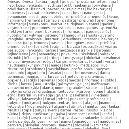
šviesos
|
šviesa
|
įtakoja
|
įsigyti
|
po egle
|
privalumai
|
informacija
|
nepirkčiau
|
renkantis
|
naudinga
|
pirkti
|
jaukumas
|
privalumai
|
prieš darbus
|
išsirinkti
|
bakterijos
|
talpinimas
|
bio bakterijos
|
naikinimas
|
kvapai
|
naikinimas
|
kaina
|
kova
|
naudojimas
|
įrenginiams
|
naudingos
|
nuotekoms
|
priežiūra
|
priemonės
|
kvapų
naikinimui
|
fermentai
|
tarnauja
|
paskirtis
|
prižiūrėti
|
priemonės
|
informacija
|
nuotekoms
|
svarbu
|
naudojimas
|
valymui
|
gadinti
|
valymo kaina
|
priemonės
|
ne visi
|
reikia
|
naudojamos
|
sprendžia
|
efektyvu
|
priemonės
|
bakterijos
|
informacija
|
naudingesnės
|
nuotekoms
|
valymas
|
sistemoms
|
naudojimas
|
nuotekų valymo
įrenginiai
|
straipsniai
|
internetu
|
draudimas
|
internetu
|
bakterijos
kanalizacijai
|
priemones
|
baseinai
|
biologinės
|
nauda
|
priežiūra
|
priemonės
|
skirtos valyti
|
valymui
|
barzdai
|
pc paieškos
|
vežimo
paslaugos
|
renkantis
|
geriau
|
medžiagos ir įrankiai
|
darbams
|
liejimo kaina
|
visi
|
nenaudinga
|
privalumai
|
skelbimai
|
paieškos
|
išsirinkti
|
būtina
|
pirkti
|
kriterijai
|
motyvacija
|
blokeliai
|
privalumai
|
pigiau
|
investicijos
|
idėjos
|
kainos
|
inventorius
|
kuriant
|
verta
|
naudojami
|
kur pirkimas
|
nauda
|
be tinko
|
medžiagos
|
kuo
dekoruoti
|
problemos
|
pasirinkimas
|
profesionalai
|
savybės
|
parduodu
|
pigiai
|
info
|
ifasadai
|
kaina
|
betonavimas
|
darbų
gerinimas
|
liejimas
|
markiravimas
|
metalo
|
markiravimas
|
popieriaus
|
stiklo
|
pjovimas
|
odos
|
medžio
|
informacija
|
stiklo
|
darbai
|
lazeriu
|
400
|
istorija
|
galimybės
|
gaujos
|
mažinamas
|
vairavimo mokykla
|
plaustų nuoma
|
granulės
|
straipsniai
|
kasko
|
mokymo centras
|
draudimas
|
Lietuvoje
|
įvairovė
|
įdomu
|
rakshtys
|
echo
|
kateriui
|
kvalifikacija
|
gyvena
|
pasiekimai
|
vilniečiams
|
Vilniuje
|
laivavedyba
|
kursai
|
teisės
|
puokstes
|
profesionalai
|
pokyčiai
|
mokymai
|
mokymo centras
|
kursai
|
akcijos
|
įmanoma
|
lietuviškai
|
Nida
|
nustebsi
|
atsipirks
|
atmintis
|
mintys
|
gali
|
laukia
|
ruoštis
|
etapai
|
patys
|
išvenk
|
darbai
|
raštas
|
ruoštis
|
klaidos
|
būtina
|
idejos
|
ruošimas
|
pagalba
|
priemonės
|
darbai
|
kenčia
|
kaina
|
rašyti
|
taisyti
|
tikri
|
aukštų
|
vestuvines sukneles
|
blokeliai
|
perku parduodu
|
pasirinkimas
|
namui
|
panaudojimas
|
naudojimas
|
pertvarų
|
blokeliai
|
tvoroms
|
sienoms
|
blokeliai
|
kaminams
|
pertvaroms
|
kaminai
|
blokeliai
|
pertvaroms
|
blokeliai
|
fibo
|