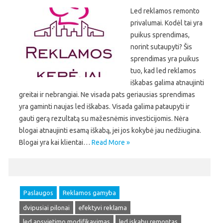
Led reklamos remonto
privalumai. Kodėl tai yra
puikus sprendimas,
norint sutaupyti? Šis
sprendimas yra puikus
tuo, kad led reklamos
iškabas galima atnaujinti
greitai ir nebrangiai. Ne visada pats geriausias sprendimas
yra gaminti naujas led iškabas. Visada galima pataupyti ir
gauti gerą rezultatą su mažesnėmis investicijomis. Nėra
blogai atnaujinti esamą iškabą, jei jos kokybė jau nedžiugina.
Blogai yra kai klientai…
Read More »
Paslaugos
Reklamos gamyba
dvipusiai pilonai
efektyvi reklama
led apsvietimo modifikavimas
led iskabu remontas