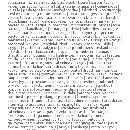
straipsniai
|
fizinis asmuo gali bakrutuoti
|
kaune
|
darbas kaune
|
keitėsi paslaugos
|
toks yra
|
taksi kaune
|
pigiausias
|
kaune pigus
|
ką siūlo
|
paslaugos kaune
|
mažoji sostinė
|
išsikviesti
|
konkurencija
|
ieškome taxi
|
pigus
|
susisiekimas
|
taksi
|
paslaugos
|
programėlė
|
vilniuje
|
taksi
|
vilnius
|
taxi
|
kainos
|
švaros prekės
|
kaip atkimsti
|
laiptų kaina
|
auto1
|
gėlių puokštės
|
dantu protezavimas kaina
|
bakterijos kanalizacijai
|
nuotekoms
|
mikroautobusu
|
blogas
|
apie
bakterijas
|
kanalizacijai
|
situacija
|
padeda
|
bakterijos
|
bakterijos
kanalizacijai
|
kanalizacijai
|
bakterijos
|
bio
|
valymo įrenginiams
|
bakterijos kanalizacijai
|
nuotekoms
|
nauda
|
švara
|
bio
|
bakterijos
|
renkamės
|
kvapas
|
kvapas
|
nemalonus
|
ar kenkia
|
kaip atsikratyti
|
patarimai
|
kokybė
|
įrenginiai
|
tipai
|
kvapas
|
patarimai
|
siūlo
|
sąlygos
|
svarbiausi
|
palyginti
|
laikas
|
populiariausi
|
ieškantiems
|
apie draudimą
|
daugiau info
|
požymiai
|
pasiūlymai
|
būtinas
|
drausti pigiau
|
būtinas
|
info
|
galimybės
|
nesidomi
|
atšilus
|
saugūs
|
nauda
|
kelionei
|
kaina
|
tinka
|
žinutė
|
paslauga
|
klaidos
|
ryšys
|
svarbu
|
info
|
atostogoms
|
talpinimas
|
akcijos
|
mikroautobusu
nuoma
|
turto
|
kelionės draudimas
|
turto
|
sveikatos
|
kelionės
|
kasko
|
civilinės atsakomybės
|
automobilio
|
draudimas internetu
|
teisės aktai
|
kaina
|
gyvybės
|
kelionių
|
turto
|
tpvca
|
kasko
|
padeda
taupantiems
|
draudimas internetu
|
bausmės
|
kontrolė
|
kameros
|
tiriami įvykiai
|
privalomos paslaugos
|
apie privalomą
|
internetu
|
privalomasis
|
vykstantiems
|
klausimai ir atsakymai
|
sąvokos
|
populiariausias
|
požymiai
|
rekomendacija
|
saugoja
|
verta
|
draudimas internetu
|
internetu
|
išsirinkti
|
atostogoms
|
kelionei
|
pasiruošti
|
padės
|
paslauga
|
patarimai
|
žmonės
|
sąvokos
|
savanoriškas
|
brangios
|
paprasta
|
draudimo naujienos
|
draudimas
internetu
|
pigios padangos
|
straipsnių talpinimas
|
skrydžiai
|
straipsnių talpinimas
|
straipsnių talpinimas
|
seo straipsniu
talpinimas
|
apie paslaugas
|
atvejai
|
kaip rasti
|
informacija
|
šventėms
|
naudinga nuoma
|
nėra sunku
|
kelionės ir nuoma
|
Klaipėda-Vilnius
|
gelbėja
|
verta rinkti
|
stoge montuojami
|
galimybė
|
namo akys
|
naudinga žiemą
|
stoglangiai
|
metas pirkti
|
šviesa
|
terminai
|
svarbi dalis
|
atvejai
|
paslauga
|
verta
|
kokybė
|