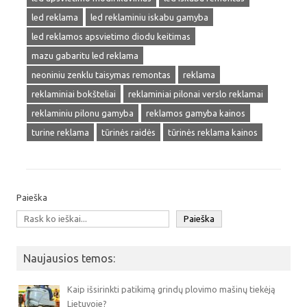
led reklama
led reklaminiu iskabu gamyba
led reklamos apsvietimo diodu keitimas
mazu gabaritu led reklama
neoniniu zenklu taisymas remontas
reklama
reklaminiai bokšteliai
reklaminiai pilonai verslo reklamai
reklaminiu pilonu gamyba
reklamos gamyba kainos
turine reklama
tūrinės raidės
tūrinės reklama kainos
Paieška
Paieška
Naujausios temos:
Kaip išsirinkti patikimą grindų plovimo mašinų tiekėją
Lietuvoje?