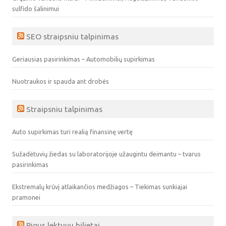
sulfido šalinimui
SEO straipsniu talpinimas
Geriausias pasirinkimas – Automobilių supirkimas
Nuotraukos ir spauda ant drobės
Straipsniu talpinimas
Auto supirkimas turi realią finansinę vertę
Sužadėtuvių žiedas su laboratorijoje užaugintu deimantu – tvarus
pasirinkimas
Ekstremalų krūvį atlaikančios medžiagos – Tiekimas sunkiajai
pramonei
Pigus lektuvu bilietai