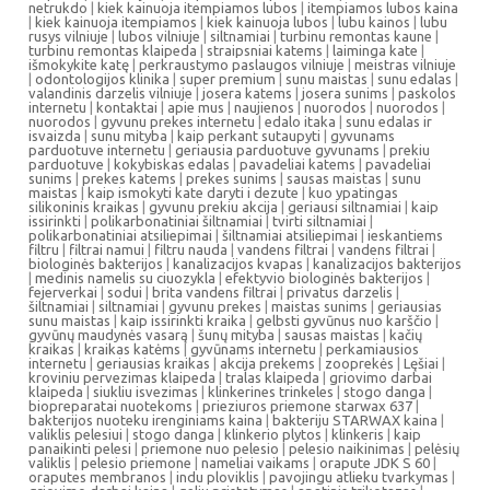
netrukdo
|
kiek kainuoja itempiamos lubos
|
itempiamos lubos kaina
|
kiek kainuoja itempiamos
|
kiek kainuoja lubos
|
lubu kainos
|
lubu
rusys vilniuje
|
lubos vilniuje
|
siltnamiai
|
turbinu remontas kaune
|
turbinu remontas klaipeda
|
straipsniai katems
|
laiminga kate
|
išmokykite katę
|
perkraustymo paslaugos vilniuje
|
meistras vilniuje
|
odontologijos klinika
|
super premium
|
sunu maistas
|
sunu edalas
|
valandinis darzelis vilniuje
|
josera katems
|
josera sunims
|
paskolos
internetu
|
kontaktai
|
apie mus
|
naujienos
|
nuorodos
|
nuorodos
|
nuorodos
|
gyvunu prekes internetu
|
edalo itaka
|
sunu edalas ir
isvaizda
|
sunu mityba
|
kaip perkant sutaupyti
|
gyvunams
parduotuve internetu
|
geriausia parduotuve gyvunams
|
prekiu
parduotuve
|
kokybiskas edalas
|
pavadeliai katems
|
pavadeliai
sunims
|
prekes katems
|
prekes sunims
|
sausas maistas
|
sunu
maistas
|
kaip ismokyti kate daryti i dezute
|
kuo ypatingas
silikoninis kraikas
|
gyvunu prekiu akcija
|
geriausi siltnamiai
|
kaip
issirinkti
|
polikarbonatiniai šiltnamiai
|
tvirti siltnamiai
|
polikarbonatiniai atsiliepimai
|
šiltnamiai atsiliepimai
|
ieskantiems
filtru
|
filtrai namui
|
filtru nauda
|
vandens filtrai
|
vandens filtrai
|
biologinės bakterijos
|
kanalizacijos kvapas
|
kanalizacijos bakterijos
|
medinis namelis su ciuozykla
|
efektyvio biologinės bakterijos
|
fejerverkai
|
sodui
|
brita vandens filtrai
|
privatus darzelis
|
šiltnamiai
|
siltnamiai
|
gyvunu prekes
|
maistas sunims
|
geriausias
sunu maistas
|
kaip issirinkti kraika
|
gelbsti gyvūnus nuo karščio
|
gyvūnų maudynės vasarą
|
šunų mityba
|
sausas maistas
|
kačių
kraikas
|
kraikas katėms
|
gyvūnams internetu
|
perkamiausios
internetu
|
geriausias kraikas
|
akcija prekems
|
zooprekės
|
Lęšiai
|
kroviniu pervezimas klaipeda
|
tralas klaipeda
|
griovimo darbai
klaipeda
|
siukliu isvezimas
|
klinkerines trinkeles
|
stogo danga
|
biopreparatai nuotekoms
|
prieziuros priemone starwax 637
|
bakterijos nuoteku irenginiams kaina
|
bakteriju STARWAX kaina
|
valiklis pelesiui
|
stogo danga
|
klinkerio plytos
|
klinkeris
|
kaip
panaikinti pelesi
|
priemone nuo pelesio
|
pelesio naikinimas
|
pelėsių
valiklis
|
pelesio priemone
|
nameliai vaikams
|
orapute JDK S 60
|
oraputes membranos
|
indu ploviklis
|
pavojingu atlieku tvarkymas
|