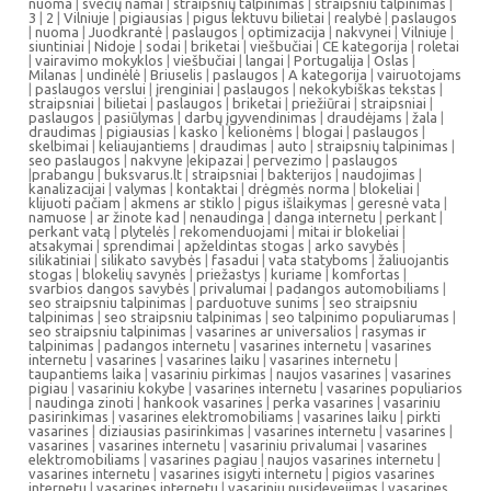
nuoma
|
svečių namai
|
straipsnių talpinimas
|
straipsniu talpinimas
|
3
|
2
|
Vilniuje
|
pigiausias
|
pigus lektuvu bilietai
|
realybė
|
paslaugos
|
nuoma
|
Juodkrantė
|
paslaugos
|
optimizacija
|
nakvynei
|
Vilniuje
|
siuntiniai
|
Nidoje
|
sodai
|
briketai
|
viešbučiai
|
CE kategorija
|
roletai
|
vairavimo mokyklos
|
viešbučiai
|
langai
|
Portugalija
|
Oslas
|
Milanas
|
undinėlė
|
Briuselis
|
paslaugos
|
A kategorija
|
vairuotojams
|
paslaugos verslui
|
įrenginiai
|
paslaugos
|
nekokybiškas tekstas
|
straipsniai
|
bilietai
|
paslaugos
|
briketai
|
priežiūrai
|
straipsniai
|
paslaugos
|
pasiūlymas
|
darbų įgyvendinimas
|
draudėjams
|
žala
|
draudimas
|
pigiausias
|
kasko
|
kelionėms
|
blogai
|
paslaugos
|
skelbimai
|
keliaujantiems
|
draudimas
|
auto
|
straipsnių talpinimas
|
seo paslaugos
|
nakvyne
|
ekipazai
|
pervezimo
|
paslaugos
|
prabangu
|
buksvarus.lt
|
straipsniai
|
bakterijos
|
naudojimas
|
kanalizacijai
|
valymas
|
kontaktai
|
drėgmės norma
|
blokeliai
|
klijuoti pačiam
|
akmens ar stiklo
|
pigus išlaikymas
|
geresnė vata
|
namuose
|
ar žinote kad
|
nenaudinga
|
danga internetu
|
perkant
|
perkant vatą
|
plytelės
|
rekomenduojami
|
mitai ir blokeliai
|
atsakymai
|
sprendimai
|
apželdintas stogas
|
arko savybės
|
silikatiniai
|
silikato savybės
|
fasadui
|
vata statyboms
|
žaliuojantis
stogas
|
blokelių savynės
|
priežastys
|
kuriame
|
komfortas
|
svarbios dangos savybės
|
privalumai
|
padangos automobiliams
|
seo straipsniu talpinimas
|
parduotuve sunims
|
seo straipsniu
talpinimas
|
seo straipsniu talpinimas
|
seo talpinimo populiarumas
|
seo straipsniu talpinimas
|
vasarines ar universalios
|
rasymas ir
talpinimas
|
padangos internetu
|
vasarines internetu
|
vasarines
internetu
|
vasarines
|
vasarines laiku
|
vasarines internetu
|
taupantiems laika
|
vasariniu pirkimas
|
naujos vasarines
|
vasarines
pigiau
|
vasariniu kokybe
|
vasarines internetu
|
vasarines populiarios
|
naudinga zinoti
|
hankook vasarines
|
perka vasarines
|
vasariniu
pasirinkimas
|
vasarines elektromobiliams
|
vasarines laiku
|
pirkti
vasarines
|
diziausias pasirinkimas
|
vasarines internetu
|
vasarines
|
vasarines
|
vasarines internetu
|
vasariniu privalumai
|
vasarines
elektromobiliams
|
vasarines pagiau
|
naujos vasarines internetu
|
vasarines internetu
|
vasarines isigyti internetu
|
pigios vasarines
internetu
|
vasarines internetu
|
vasariniu nusidevejimas
|
vasarines