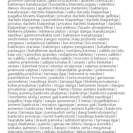
griovimo darbai kaina
|
geliu pristatymas
|
apatinis trikotazas
|
bakterijos kanalizacijai
|
kosmetika internetu pigiau
|
valentino
dienos dovanos
|
apatinis trikotazas moterims
|
bakterijos
kanalizacijai
|
darzelis klaipedoje
|
vaiku darzelis klaipedoje
|
pagalba tėvams klaipėdoje
|
privatus darželis klaipėdoje gelbėja
|
darželis klaipėdoje
|
pasirinkimas klaipėdoje
|
darželis klaipėdoje
|
privatus darželis klaipėdoje
|
privatus darželis klaipėdoje
|
darželis
klaipėdoje
|
vandens filtrai
|
nuo pelesio
|
fasado atnaujinimas
|
klinkerio plyteles
|
klinkerio plytos
|
stogo danga
|
kanalizacijai
|
septikui
|
gamtosmokykla.com
|
bakterijos kanalizacijai
|
sinchroninio vertimo įrangos nuoma
|
kaip prižiūrėti valymo
įrenginius
|
indaploviu tabletes
|
bio enzimai
|
bio enzimai
|
bakterijos starwax
|
bakterijos valymo įrenginiams
|
buhalterines
paslaugos
|
buhalterine apskaita
|
svetainių kūrimas
|
valiklis ne toks
kaip visi
|
vamzdziu granules
|
indaploviu tabletes
|
vonios valiklis
|
wc valiklis
|
stiklų ir veidrodžių valiklis
|
tvoroms iš betono
|
namų
valymo priemonės
|
uabpersonalas.lt
|
cerpes
|
arko blokeliai
|
cerpes
|
išskirtinė tvora
|
idomus straipsniai
|
valymas priemone
|
priemonė valymui
|
rulonais
|
išbandykite granules
|
priemonės
|
gaudyklių priežiūrai
|
tarnauja ilgai
|
betoninė ar medinė
|
pasirinkimas
|
tvoroms
|
paskirtis
|
tvirta investicija
|
geriausias
sprendimas
|
naudinga žinoti
|
tarnauja ilgai
|
blokelių privalumai
|
kokie privalumai
|
patirtis
|
stogo danga
|
betoninės čerpės
|
dangos
privalumai
|
geriausia danga
|
faktai
|
fizinio asmens bankrotas
|
fizinių asmenų bankroto įstatymas
|
bankrotas
|
bankroto pasekmės
|
turintiems skolų
|
asmuo gali bankrutuoti
|
skelbti naudinga
|
pagalba
|
kaip elgtis
|
naujas gyvenimas
|
3 metai
|
išsigelbėjimas
|
asmens bankrotas
|
europos sąjungoje
|
asmuo gali
|
bankrotas
asmeniui
|
bankrotas
|
kiek kainuoja
|
asmens bankrotas
|
bankroto
kaina
|
tarnauja ilgai
|
pasinaudoti verta
|
daug bankrutuojančių
|
bankroto procesas
|
norint bankrutuoti
|
naudinga bankrutuoti
|
taupykite laiką
|
skaudi pamoka
|
administratorius
|
tarnauja ilgai
|
pigus išlaikymas
|
patirtis
|
geriau nei šiferis
|
lengva išsirinkti
|
unikalus gaminys
|
čerpės
|
dangos
|
rinktis verta
|
megztiniai
internetu moterims
|
riebalų skaidymui
|
dekoratyviniai augalai
|