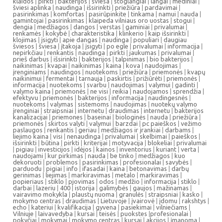
klaidos
|
pirkti
|
bakterijos
|
šviesa
|
stoglangiai
|
langai
|
mediniai
|
šviesi aplinka
|
naudinga
|
išsirinkti
|
priežiūra
|
pardavimai
|
pasirinkimas
|
komfortas
|
pasirūpinkite
|
tinkama
|
namui
|
nauda
|
gamintojai
|
pasirinkimas
|
klaipeda vilniaus oro uostas
|
stogui
|
dengia
|
medžiagos
|
dangos
|
verstas
|
gaminiai
|
privalumai
|
renkamės
|
kokybė
|
charakteristika
|
klinkerio
|
kaip išsirinkti
|
klojimas
|
įsigyti
|
apie dangas
|
naudinga
|
populiari
|
daugiau
šviesos
|
šviesa
|
įtakoja
|
įsigyti
|
po egle
|
privalumai
|
informacija
|
nepirkčiau
|
renkantis
|
naudinga
|
pirkti
|
jaukumas
|
privalumai
|
prieš darbus
|
išsirinkti
|
bakterijos
|
talpinimas
|
bio bakterijos
|
naikinimas
|
kvapai
|
naikinimas
|
kaina
|
kova
|
naudojimas
|
įrenginiams
|
naudingos
|
nuotekoms
|
priežiūra
|
priemonės
|
kvapų
naikinimui
|
fermentai
|
tarnauja
|
paskirtis
|
prižiūrėti
|
priemonės
|
informacija
|
nuotekoms
|
svarbu
|
naudojimas
|
valymui
|
gadinti
|
valymo kaina
|
priemonės
|
ne visi
|
reikia
|
naudojamos
|
sprendžia
|
efektyvu
|
priemonės
|
bakterijos
|
informacija
|
naudingesnės
|
nuotekoms
|
valymas
|
sistemoms
|
naudojimas
|
nuotekų valymo
įrenginiai
|
straipsniai
|
internetu
|
draudimas
|
internetu
|
bakterijos
kanalizacijai
|
priemones
|
baseinai
|
biologinės
|
nauda
|
priežiūra
|
priemonės
|
skirtos valyti
|
valymui
|
barzdai
|
pc paieškos
|
vežimo
paslaugos
|
renkantis
|
geriau
|
medžiagos ir įrankiai
|
darbams
|
liejimo kaina
|
visi
|
nenaudinga
|
privalumai
|
skelbimai
|
paieškos
|
išsirinkti
|
būtina
|
pirkti
|
kriterijai
|
motyvacija
|
blokeliai
|
privalumai
|
pigiau
|
investicijos
|
idėjos
|
kainos
|
inventorius
|
kuriant
|
verta
|
naudojami
|
kur pirkimas
|
nauda
|
be tinko
|
medžiagos
|
kuo
dekoruoti
|
problemos
|
pasirinkimas
|
profesionalai
|
savybės
|
parduodu
|
pigiai
|
info
|
ifasadai
|
kaina
|
betonavimas
|
darbų
gerinimas
|
liejimas
|
markiravimas
|
metalo
|
markiravimas
|
popieriaus
|
stiklo
|
pjovimas
|
odos
|
medžio
|
informacija
|
stiklo
|
darbai
|
lazeriu
|
400
|
istorija
|
galimybės
|
gaujos
|
mažinamas
|
vairavimo mokykla
|
plaustų nuoma
|
granulės
|
straipsniai
|
kasko
|
mokymo centras
|
draudimas
|
Lietuvoje
|
įvairovė
|
įdomu
|
rakshtys
|
echo
|
kateriui
|
kvalifikacija
|
gyvena
|
pasiekimai
|
vilniečiams
|
Vilniuje
|
laivavedyba
|
kursai
|
teisės
|
puokstes
|
profesionalai
|
pokyčiai
|
mokymai
|
mokymo centras
|
kursai
|
akcijos
|
įmanoma
|