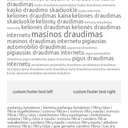
draudimas
kasko draudimas automobiliui
kasko draudimas internetu
kasko draudimo skaičiuoklė
kasko internetu
keliones draudimas kaina
keliones draudimas
skaiciuokle
kelionių draudimas
kelionių draudimas
kelionės draudimas
kelionės draudimas
internetu
masinos draudimas
internetu
masinos draudimas internetu
pigiausias
automobilio draudimas
pigiausias draudimas
pigiausias draudimas internetu
pigus automobilio
pigus draudimas
draudimas
pigus aviabilietai
pigus draudimas
internetu
privalomasis automobilio draudimas
privalomasis draudimas
Seo
tpvca
tpvca draudimas
turto draudimas
turto draudimas internetu
vairavimo
kursai
vairavimo mokykla
vairavimo mokyklos
custom footer text left
custom footer text right
padangų žymėjimas
|
žieminių padangų žymėjimas
|
filtrų rūšys
|
filtrai nugeležinimui
|
osmoso filtrai> |
osmoso filtrų nauda
|
osmoso
filtrai
|
filtrų rūšys
|
minkštinimo filtrų naudojimas
|
minkštinimo
sistema
|
filtrų rūšys ir nauda
|
osmoso filtrai
|
vandens filtrai
nukalkinimui
|
vandens filtrų nauda
|
osmoso filtrų nauda
|
atbulinio
osmoso filtrai
|
filtrų rūšys
|
apie geriamo vandens filtrus
|
kas yra