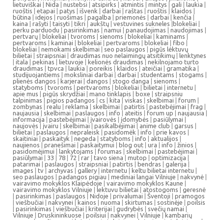
lietuviškai
|
Nida
|
nustebsi
|
atsipirks
|
atmintis
|
mintys
|
gali
|
laukia
|
ruoštis
|
etapai
|
patys
|
išvenk
|
darbai
|
raštas
|
ruoštis
|
klaidos
|
būtina
|
idejos
|
ruošimas
|
pagalba
|
priemonės
|
darbai
|
kenčia
|
kaina
|
rašyti
|
taisyti
|
tikri
|
aukštų
|
vestuvines sukneles
|
blokeliai
|
perku parduodu
|
pasirinkimas
|
namui
|
panaudojimas
|
naudojimas
|
pertvarų
|
blokeliai
|
tvoroms
|
sienoms
|
blokeliai
|
kaminams
|
pertvaroms
|
kaminai
|
blokeliai
|
pertvaroms
|
blokeliai
|
fibo
|
blokeliai
|
nemokami skelbimai
|
seo paslaugos
|
pigūs lėktuvų
bilietai
|
straipsniai
|
draudimas nuo nelaimingų atsitikimų
|
lenktynes
|
itala
|
pekinas
|
lietuvoje
|
kelionės draudimas
|
nekilnojamo turto
draudimas
|
tpvca
|
laukia
|
poreikis
|
klaidos
|
ateičiai
|
gramatika
|
studijuojantiems
|
moksliniai darbai
|
darbai
|
studentams
|
stogams
|
plienės dangos
|
karjerai
|
dangos
|
stogo danga
|
sienoms
|
statyboms
|
tvoroms
|
pertvaroms
|
blokeliai
|
bilietai
|
internetu
|
apie mus
|
pigūs skrydžiai
|
mano tinklapis
|
boxe
|
straipsniu
talpinimas
|
pigios padangos
|
cs
|
kita
|
viskas
|
skelbimai
|
forum
|
zombynas
|
realu
|
reklama
|
skelbimai
|
patirtis
|
pastebėjimai
|
frag
|
naujausia
|
skelbimai
|
paslaugos
|
info
|
ateitis
|
forum up
|
naujausia
|
informacija
|
pastebėjimai
|
įvairovės
|
įdomybės
|
pasiūlymai
|
naujovės
|
įvairu
|
skelbimai
|
pasikalbėjimai
|
anime club
|
garsus
|
bilietai
|
paslaugos
|
nepraleisk
|
pasidomėk
|
info
|
prie kavos
|
skaitiniai
|
paskaityk
|
negeda
|
statyboms
|
info
|
aktualijos
|
naujienos
|
pranešimai
|
paskaitymui
|
blog out
|
ura
|
info
|
žinios
|
pasidomėjimui
|
lankytojams
|
forumas
|
skelbimai
|
pastebėjimai
|
pasiūlymai
|
33
|
78
|
72
|
rar
|
tavo siena
|
mutop
|
optimizacija
|
patarimai
|
paslaugos
|
straipsniai
|
patirtis
|
bendras
|
galerija
|
images
|
tv
|
archyvas
|
gallery
|
internetu
|
keltu bilietai internetu
|
seo paslaugos
|
padangos pigiau
|
mediniai langai Vilniuje
|
nakvynė
|
vairavimo mokyklos Klaipėdoje
|
vairavimo mokyklos Kaune
|
vairavimo mokyklos Vilniuje
|
lektuvu bilietai
|
atostogoms
|
geresnė
|
pasirinkimas
|
paslaugos
|
Nidoje
|
privalumai
|
Šventoji
|
pramogos
|
viešbučiai
|
nakvynei
|
kainos
|
nuoma
|
skirtumas
|
sostinėje
|
poilsis
|
pasirinkimas
|
viešbučiai
|
kriterijai
|
gudrybės
|
svečių namai
|
Vilniuje
|
Druskininkuose
|
poilsiui
|
nakvynei
|
Vilniuje
|
kambarių