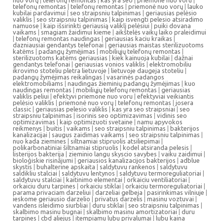
nuo vorų
|
telefonų remontas
|
kas yra seo
|
priemone nuo voru
|
telefonų remontas
|
telefonų remontas
|
priemonė nuo vorų
|
lauko
kubilai pardavimui
|
seo straipsniu talpinimas
|
geriausias pelėsio
valiklis
|
seo straipsniu talpinimas
|
kaip isvengti pelesio atsiradimo
namuose
|
kaip išsirinkti geriausią valiklį pelėsiui
|
puiki dovana
vaikams
|
smagiam žaidimui kieme
|
aikštelės vaikų laiko praleidimui
|
telefonų remontas naudingas
|
geriausias kaciu kraikas
|
dazniausiai gendantys telefonai
|
geriausias maistas sterilizuotoms
katėms
|
padangų žymėjimas
|
mobiliųjų telefonų remontas
|
sterilizuotoms katėms geriausias
|
kiek kainuoja kubilai
|
dažnai
gendantys telefonai
|
geriausias vonios valiklis
|
elektromobiliu
ikrovimo stoteliu pletra lietuvoje
|
lietuvoje daugeja stoteliu
|
padangų žymėjimas reikalingas
|
vasarinės padangos
elektromobiliams
|
naudingas žieminių padangų žymėjimas
|
kuo
naudingas remontas
|
mobiliųjų telefonų remontas
|
geriausias
valiklis peliui
|
efektyvi priemone nuo voru
|
efektyviai veikiantis
pelėsio valiklis
|
priemonė nuo vorų
|
telefonų remontas
|
josera
classic
|
geriausias pelesio valiklis
|
kas yra seo straipsniai
|
seo
straipsniu talpinimas
|
isorinis seo optimizavimas
|
vidinis seo
optimizavimas
|
kaip optimizuoti svetaine
|
namu apyvokos
reikmenys
|
buitis
|
vaikams
|
seo straipsniu talpinimas
|
bakterijos
kanalizacijai
|
saugus zaidimas vaikams
|
seo straipsniu talpinimas
|
nuo kada ziemines
|
siltnamiai stipruolis atsiliepimai
|
polikarbonatiniai šiltnamiai stipruolis
|
kodel atsiranda pelesis
|
listerijos bakterija
|
zieminio langu skyscio savybes
|
vaiku zaidimui
|
bioloģiskie risinājumi
|
geriausios kanalizacijos bakterijos
|
adblue
skystis
|
buhalterine apskaita
|
saldytuvu rankenos
|
saldytuvu
saldikliu stalciai
|
saldytuvu lentynos
|
saldytuvu termoreguliatoriai
|
saldytuvu stalciai
|
kaitinimo elementai
|
orkaiciu ventiliatoriai
|
orkaiciu duru tarpines
|
orkaiciu stiklai
|
orkaiciu termoreguliatoriai
|
parama privaciam darzeliui
|
darzeliai gelbeja
|
pasirinkimas vilniuje
|
ieskome geriausio darzelio
|
privatus darzelis
|
masinu voztuvai
|
vandens isleidimo siurbliai
|
duru stiklai
|
seo straipsniu talpinimas
|
skalbimo masinu bugnai
|
skalbimo masinu amortizatoriai
|
duru
tarpines
|
cbd aliejus
|
itempiamu lubu privalumai
|
lubu kaina