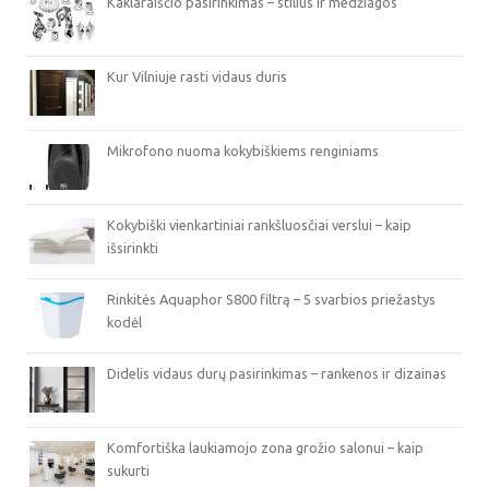
Kaklaraiščio pasirinkimas – stilius ir medžiagos
Kur Vilniuje rasti vidaus duris
Mikrofono nuoma kokybiškiems renginiams
Kokybiški vienkartiniai rankšluosčiai verslui – kaip
išsirinkti
Rinkitės Aquaphor S800 filtrą – 5 svarbios priežastys
kodėl
Didelis vidaus durų pasirinkimas – rankenos ir dizainas
Komfortiška laukiamojo zona grožio salonui – kaip
sukurti