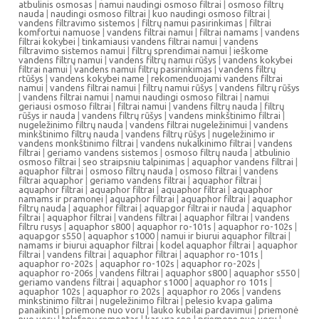
atbulinis osmosas
|
namui naudingi osmoso filtrai
|
osmoso filtrų
nauda
|
naudingi osmoso filtrai
|
kuo naudingi osmoso filtrai
|
vandens filtravimo sistemos
|
filtrų namui pasirinkimas
|
filtrai
komfortui namuose
|
vandens filtrai namui
|
filtrai namams
|
vandens
filtrai kokybei
|
tinkamiausi vandens filtrai namui
|
vandens
filtravimo sistemos namui
|
filtrų sprendimai namui
|
ieškome
vandens filtrų namui
|
vandens filtrų namui rūšys
|
vandens kokybei
filtrai namui
|
vandens namui filtrų pasirinkimas
|
vandens filtrų
rtūšys
|
vandens kokybei name
|
rekomenduojami vandens filtrai
namui
|
vandens filtrai namui
|
filtrų namui rūšys
|
vandens filtrų rūšys
|
vandens filtrai namui
|
namui naudingi osmoso filtrai
|
namui
geriausi osmoso filtrai
|
filtrai namui
|
vandens filtrų nauda
|
filtrų
rūšys ir nauda
|
vandens filtrų rūšys
|
vandens minkštinimo filtrai
|
nugeležinimo filtrų nauda
|
vandens filtrai nugeležinimui
|
vandens
minkštinimo filtrų nauda
|
vandens filtrų rūšys
|
nugeležinimo ir
vandens monkštinimo filtrai
|
vandens nukalkinimo filtrai
|
vandens
filtrai
|
geriamo vandens sistemos
|
osmoso filtrų nauda
|
atbulinio
osmoso filtrai
|
seo straipsniu talpinimas
|
aquaphor vandens filtrai
|
aquaphor filtrai
|
osmoso filtrų nauda
|
osmoso filtrai
|
vandens
filtrai aquaphor
|
geriamo vandens filtrai
|
aquaphor filtrai
|
aquaphor filtrai
|
aquaphor filtrai
|
aquaphor filtrai
|
aquaphor
namams ir pramonei
|
aquaphor filtrai
|
aquaphor filtrai
|
aquaphor
filtrų nauda
|
aquaphor filtrai
|
aquapgor filtrai ir nauda
|
aquaphor
filtrai
|
aquaphor filtrai
|
vandens filtrai
|
aquaphor filtrai
|
vandens
filtru rusys
|
aquaphor s800
|
aquaphor ro-101s
|
aquaphor ro-102s
|
aquapgor s550
|
aquaphor s1000
|
namui ir biurui aquaphor filtrai
|
namams ir biurui aquaphor filtrai
|
kodel aquaphor filtrai
|
aquaphor
filtrai
|
vandens filtrai
|
aquaphor filtrai
|
aquaphor ro-101s
|
aquaphor ro-202s
|
aquaphor ro-102s
|
aquaphor ro-202s
|
aquaphor ro-206s
|
vandens filtrai
|
aquaphor s800
|
aquaphor s550
|
geriamo vandens filtrai
|
aquaphor s1000
|
aquaphor ro 101s
|
aquaphor 102s
|
aquaphor ro 202s
|
aquaphor ro 206s
|
vandens
minkstinimo filtrai
|
nugeležinimo filtrai
|
pelesio kvapa galima
panaikinti
|
priemone nuo voru
|
lauko kubilai pardavimui
|
priemonė