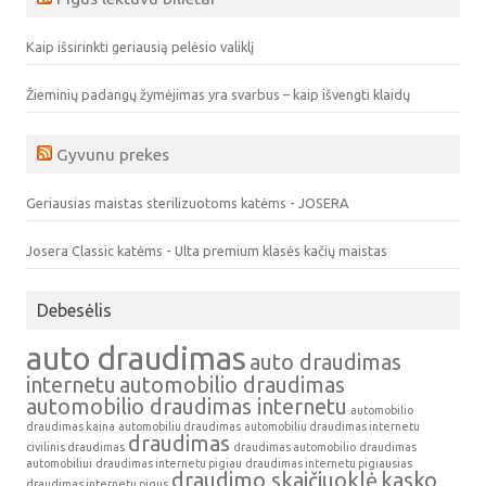
Kaip išsirinkti geriausią pelėsio valiklį
Žieminių padangų žymėjimas yra svarbus – kaip išvengti klaidų
Gyvunu prekes
Geriausias maistas sterilizuotoms katėms - JOSERA
Josera Classic katėms - Ulta premium klasės kačių maistas
Debesėlis
auto draudimas
auto draudimas
internetu
automobilio draudimas
automobilio draudimas internetu
automobilio
draudimas kaina
automobiliu draudimas
automobiliu draudimas internetu
draudimas
civilinis draudimas
draudimas automobilio
draudimas
automobiliui
draudimas internetu pigiau
draudimas internetu pigiausias
draudimo skaičiuoklė
kasko
draudimas internetu pigus