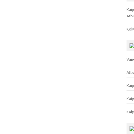
Kaip
Atb
Koky
Vand
Atbu
Kaip
Kaip
Kaip