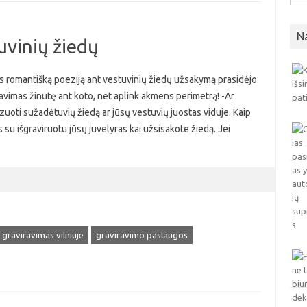
N
uvinių žiedų
as romantišką poeziją ant vestuvinių žiedų užsakymą prasidėjo
ravimas žinutę ant koto, net aplink akmens perimetrą! -Ar
izuoti sužadėtuvių žiedą ar jūsų vestuvių juostas viduje. Kaip
 su išgraviruotu jūsų juvelyras kai užsisakote žiedą. Jei
graviravimas vilniuje
graviravimo paslaugos