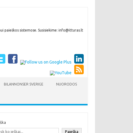
i paieškos sistemose. Susisiekime: info@itturas.lt
BILANNONSER SVERIGE
NUORODOS
eška
Paieška