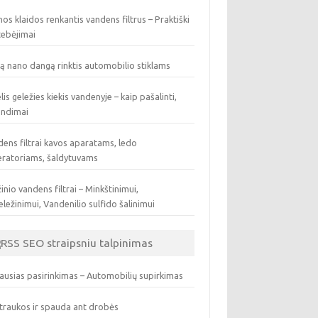
os klaidos renkantis vandens filtrus – Praktiški
tebėjimai
ą nano dangą rinktis automobilio stiklams
lis geležies kiekis vandenyje – kaip pašalinti,
endimai
ens filtrai kavos aparatams, ledo
eratoriams, šaldytuvams
inio vandens filtrai – Minkštinimui,
ležinimui, Vandenilio sulfido šalinimui
SEO straipsniu talpinimas
ausias pasirinkimas – Automobilių supirkimas
traukos ir spauda ant drobės