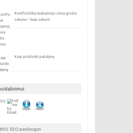
Komfortiška laukiamojo zona grožio
salonui – kaip sukurti
Kaip prižiūrėti patalynę
asidalinimui
SEO paslaugos