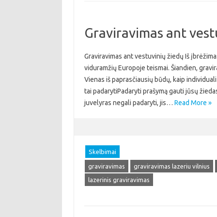
Graviravimas ant vest
Graviravimas ant vestuvinių žiedų Iš įbrėžim
viduramžių Europoje teismai. Šiandien, gravi
Vienas iš paprasčiausių būdų, kaip individual
tai padarytiPadaryti prašymą gauti jūsų žiedas
juvelyras negali padaryti, jis…
Read More »
Skelbimai
graviravimas
graviravimas lazeriu vilnius
lazerinis graviravimas