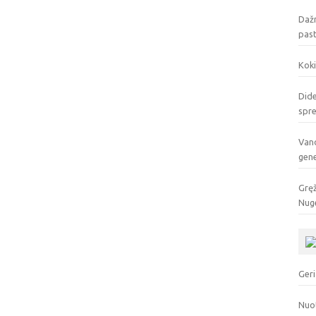
Dažn
pas
Koki
Dide
spr
Vand
gen
Gręž
Nuge
Geri
Nuo