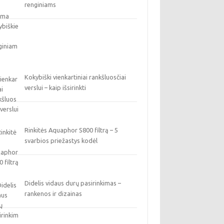
renginiams
Kokybiški vienkartiniai rankšluosčiai
verslui – kaip išsirinkti
Rinkitės Aquaphor S800 filtrą – 5
svarbios priežastys kodėl
Didelis vidaus durų pasirinkimas –
rankenos ir dizainas