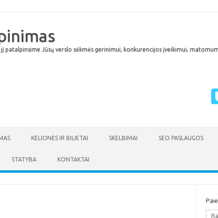
lpinimas
 jį patalpinsime Jūsų verslo sėkmės gerinimui, konkurencijos įveikimui, matomumu
Skip to content
MAS
KELIONĖS IR BILIETAI
SKELBIMAI
SEO PASLAUGOS
STATYBA
KONTAKTAI
Pai