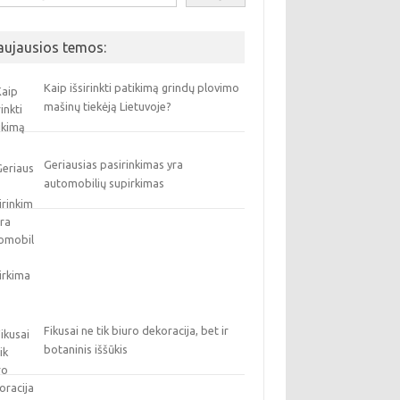
aujausios temos:
Kaip išsirinkti patikimą grindų plovimo
mašinų tiekėją Lietuvoje?
Geriausias pasirinkimas yra
automobilių supirkimas
Fikusai ne tik biuro dekoracija, bet ir
botaninis iššūkis