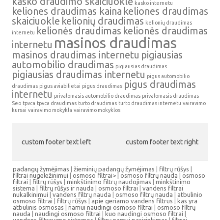
kasko draudimo skaičiuoklė
kasko internetu
keliones draudimas kaina
keliones draudimas
skaiciuokle
kelionių draudimas
kelionių draudimas
kelionės draudimas
kelionės draudimas
internetu
masinos draudimas
internetu
masinos draudimas internetu
pigiausias
automobilio draudimas
pigiausias draudimas
pigiausias draudimas internetu
pigus automobilio
pigus draudimas
draudimas
pigus aviabilietai
pigus draudimas
internetu
privalomasis automobilio draudimas
privalomasis draudimas
Seo
tpvca
tpvca draudimas
turto draudimas
turto draudimas internetu
vairavimo
kursai
vairavimo mokykla
vairavimo mokyklos
custom footer text left
custom footer text right
padangų žymėjimas
|
žieminių padangų žymėjimas
|
filtrų rūšys
|
filtrai nugeležinimui
|
osmoso filtrai> |
osmoso filtrų nauda
|
osmoso
filtrai
|
filtrų rūšys
|
minkštinimo filtrų naudojimas
|
minkštinimo
sistema
|
filtrų rūšys ir nauda
|
osmoso filtrai
|
vandens filtrai
nukalkinimui
|
vandens filtrų nauda
|
osmoso filtrų nauda
|
atbulinio
osmoso filtrai
|
filtrų rūšys
|
apie geriamo vandens filtrus
|
kas yra
atbulinis osmosas
|
namui naudingi osmoso filtrai
|
osmoso filtrų
nauda
|
naudingi osmoso filtrai
|
kuo naudingi osmoso filtrai
|