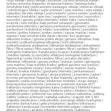
rusys vilniuje
|
lubos vilniuje
|
siltnamiai
|
turbinu remontas kaune
|
turbinu remontas klaipeda
|
straipsniai katems
|
laiminga kate
|
išmokykite katę
|
perkraustymo paslaugos vilniuje
|
meistras vilniuje
|
odontologijos klinika
|
super premium
|
sunu maistas
|
sunu edalas
|
valandinis darzelis vilniuje
|
josera katems
|
josera sunims
|
paskolos
internetu
|
kontaktai
|
apie mus
|
naujienos
|
nuorodos
|
nuorodos
|
nuorodos
|
gyvunu prekes internetu
|
edalo itaka
|
sunu edalas ir
isvaizda
|
sunu mityba
|
kaip perkant sutaupyti
|
gyvunams
parduotuve internetu
|
geriausia parduotuve gyvunams
|
prekiu
parduotuve
|
kokybiskas edalas
|
pavadeliai katems
|
pavadeliai
sunims
|
prekes katems
|
prekes sunims
|
sausas maistas
|
sunu
maistas
|
kaip ismokyti kate daryti i dezute
|
kuo ypatingas
silikoninis kraikas
|
gyvunu prekiu akcija
|
geriausi siltnamiai
|
kaip
issirinkti
|
polikarbonatiniai šiltnamiai
|
tvirti siltnamiai
|
polikarbonatiniai atsiliepimai
|
šiltnamiai atsiliepimai
|
ieskantiems
filtru
|
filtrai namui
|
filtru nauda
|
vandens filtrai
|
vandens filtrai
|
biologinės bakterijos
|
kanalizacijos kvapas
|
kanalizacijos bakterijos
|
medinis namelis su ciuozykla
|
efektyvio biologinės bakterijos
|
fejerverkai
|
sodui
|
brita vandens filtrai
|
privatus darzelis
|
šiltnamiai
|
siltnamiai
|
gyvunu prekes
|
maistas sunims
|
geriausias
sunu maistas
|
kaip issirinkti kraika
|
gelbsti gyvūnus nuo karščio
|
gyvūnų maudynės vasarą
|
šunų mityba
|
sausas maistas
|
kačių
kraikas
|
kraikas katėms
|
gyvūnams internetu
|
perkamiausios
internetu
|
geriausias kraikas
|
akcija prekems
|
zooprekės
|
Lęšiai
|
kroviniu pervezimas klaipeda
|
tralas klaipeda
|
griovimo darbai
klaipeda
|
siukliu isvezimas
|
klinkerines trinkeles
|
stogo danga
|
biopreparatai nuotekoms
|
prieziuros priemone starwax 637
|
bakterijos nuoteku irenginiams kaina
|
bakteriju STARWAX kaina
|
valiklis pelesiui
|
stogo danga
|
klinkerio plytos
|
klinkeris
|
kaip
panaikinti pelesi
|
priemone nuo pelesio
|
pelesio naikinimas
|
pelėsių
valiklis
|
pelesio priemone
|
nameliai vaikams
|
orapute JDK S 60
|
oraputes membranos
|
indu ploviklis
|
pavojingu atlieku tvarkymas
|
griovimo darbai kaina
|
geliu pristatymas
|
apatinis trikotazas
|
bakterijos kanalizacijai
|
kosmetika internetu pigiau
|
valentino
dienos dovanos
|
apatinis trikotazas moterims
|
bakterijos