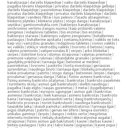
kanalizacijai
|
darzelis klaipedoje
|
vaiku darzelis klaipedoje
|
pagalba tėvams klaipėdoje
|
privatus darželis klaipėdoje gelbėja
|
darželis klaipėdoje
|
pasirinkimas klaipėdoje
|
darželis klaipėdoje
|
privatus darželis klaipėdoje
|
privatus darželis klaipėdoje
|
darželis
klaipėdoje
|
vandens filtrai
|
nuo pelesio
|
fasado atnaujinimas
|
klinkerio plyteles
|
klinkerio plytos
|
stogo danga
|
kanalizacijai
|
septikui
|
gamtosmokykla.com
|
bakterijos kanalizacijai
|
sinchroninio vertimo įrangos nuoma
|
kaip prižiūrėti valymo
įrenginius
|
indaploviu tabletes
|
bio enzimai
|
bio enzimai
|
bakterijos starwax
|
bakterijos valymo įrenginiams
|
buhalterines
paslaugos
|
buhalterine apskaita
|
svetainių kūrimas
|
valiklis ne toks
kaip visi
|
vamzdziu granules
|
indaploviu tabletes
|
vonios valiklis
|
wc valiklis
|
stiklų ir veidrodžių valiklis
|
tvoroms iš betono
|
namų
valymo priemonės
|
uabpersonalas.lt
|
cerpes
|
arko blokeliai
|
cerpes
|
išskirtinė tvora
|
idomus straipsniai
|
valymas priemone
|
priemonė valymui
|
rulonais
|
išbandykite granules
|
priemonės
|
gaudyklių priežiūrai
|
tarnauja ilgai
|
betoninė ar medinė
|
pasirinkimas
|
tvoroms
|
paskirtis
|
tvirta investicija
|
geriausias
sprendimas
|
naudinga žinoti
|
tarnauja ilgai
|
blokelių privalumai
|
kokie privalumai
|
patirtis
|
stogo danga
|
betoninės čerpės
|
dangos
privalumai
|
geriausia danga
|
faktai
|
fizinio asmens bankrotas
|
fizinių asmenų bankroto įstatymas
|
bankrotas
|
bankroto pasekmės
|
turintiems skolų
|
asmuo gali bankrutuoti
|
skelbti naudinga
|
pagalba
|
kaip elgtis
|
naujas gyvenimas
|
3 metai
|
išsigelbėjimas
|
asmens bankrotas
|
europos sąjungoje
|
asmuo gali
|
bankrotas
asmeniui
|
bankrotas
|
kiek kainuoja
|
asmens bankrotas
|
bankroto
kaina
|
tarnauja ilgai
|
pasinaudoti verta
|
daug bankrutuojančių
|
bankroto procesas
|
norint bankrutuoti
|
naudinga bankrutuoti
|
taupykite laiką
|
skaudi pamoka
|
administratorius
|
tarnauja ilgai
|
pigus išlaikymas
|
patirtis
|
geriau nei šiferis
|
lengva išsirinkti
|
unikalus gaminys
|
čerpės
|
dangos
|
rinktis verta
|
megztiniai
internetu moterims
|
riebalų skaidymui
|
dekoratyviniai augalai
|
straipsniai
|
fizinis asmuo gali bakrutuoti
|
kaune
|
darbas kaune
|
keitėsi paslaugos
|
toks yra
|
taksi kaune
|
pigiausias
|
kaune pigus
|