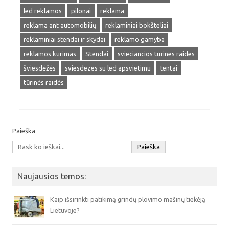
led reklamos
pilonai
reklama
reklama ant automobilių
reklaminiai bokšteliai
reklaminiai stendai ir skydai
reklamo gamyba
reklamos kurimas
Stendai
svieciancios turines raides
šviesdėžės
sviesdezes su led apsvietimu
tentai
tūrinės raidės
Paieška
Paieška
Naujausios temos:
Kaip išsirinkti patikimą grindų plovimo mašinų tiekėją
Lietuvoje?