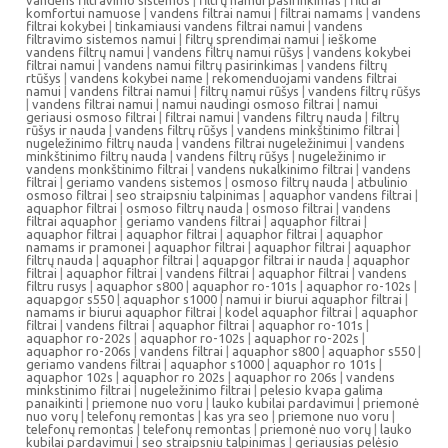
vandens filtravimo sistemos
|
filtrų namui pasirinkimas
|
filtrai
komfortui namuose
|
vandens filtrai namui
|
filtrai namams
|
vandens
filtrai kokybei
|
tinkamiausi vandens filtrai namui
|
vandens
filtravimo sistemos namui
|
filtrų sprendimai namui
|
ieškome
vandens filtrų namui
|
vandens filtrų namui rūšys
|
vandens kokybei
filtrai namui
|
vandens namui filtrų pasirinkimas
|
vandens filtrų
rtūšys
|
vandens kokybei name
|
rekomenduojami vandens filtrai
namui
|
vandens filtrai namui
|
filtrų namui rūšys
|
vandens filtrų rūšys
|
vandens filtrai namui
|
namui naudingi osmoso filtrai
|
namui
geriausi osmoso filtrai
|
filtrai namui
|
vandens filtrų nauda
|
filtrų
rūšys ir nauda
|
vandens filtrų rūšys
|
vandens minkštinimo filtrai
|
nugeležinimo filtrų nauda
|
vandens filtrai nugeležinimui
|
vandens
minkštinimo filtrų nauda
|
vandens filtrų rūšys
|
nugeležinimo ir
vandens monkštinimo filtrai
|
vandens nukalkinimo filtrai
|
vandens
filtrai
|
geriamo vandens sistemos
|
osmoso filtrų nauda
|
atbulinio
osmoso filtrai
|
seo straipsniu talpinimas
|
aquaphor vandens filtrai
|
aquaphor filtrai
|
osmoso filtrų nauda
|
osmoso filtrai
|
vandens
filtrai aquaphor
|
geriamo vandens filtrai
|
aquaphor filtrai
|
aquaphor filtrai
|
aquaphor filtrai
|
aquaphor filtrai
|
aquaphor
namams ir pramonei
|
aquaphor filtrai
|
aquaphor filtrai
|
aquaphor
filtrų nauda
|
aquaphor filtrai
|
aquapgor filtrai ir nauda
|
aquaphor
filtrai
|
aquaphor filtrai
|
vandens filtrai
|
aquaphor filtrai
|
vandens
filtru rusys
|
aquaphor s800
|
aquaphor ro-101s
|
aquaphor ro-102s
|
aquapgor s550
|
aquaphor s1000
|
namui ir biurui aquaphor filtrai
|
namams ir biurui aquaphor filtrai
|
kodel aquaphor filtrai
|
aquaphor
filtrai
|
vandens filtrai
|
aquaphor filtrai
|
aquaphor ro-101s
|
aquaphor ro-202s
|
aquaphor ro-102s
|
aquaphor ro-202s
|
aquaphor ro-206s
|
vandens filtrai
|
aquaphor s800
|
aquaphor s550
|
geriamo vandens filtrai
|
aquaphor s1000
|
aquaphor ro 101s
|
aquaphor 102s
|
aquaphor ro 202s
|
aquaphor ro 206s
|
vandens
minkstinimo filtrai
|
nugeležinimo filtrai
|
pelesio kvapa galima
panaikinti
|
priemone nuo voru
|
lauko kubilai pardavimui
|
priemonė
nuo vorų
|
telefonų remontas
|
kas yra seo
|
priemone nuo voru
|
telefonų remontas
|
telefonų remontas
|
priemonė nuo vorų
|
lauko
kubilai pardavimui
|
seo straipsniu talpinimas
|
geriausias pelėsio