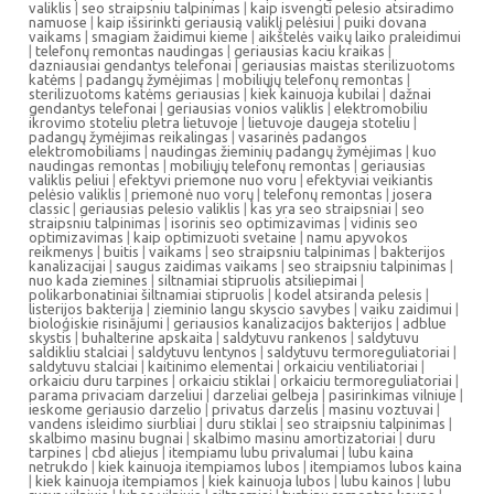
valiklis
|
seo straipsniu talpinimas
|
kaip isvengti pelesio atsiradimo
namuose
|
kaip išsirinkti geriausią valiklį pelėsiui
|
puiki dovana
vaikams
|
smagiam žaidimui kieme
|
aikštelės vaikų laiko praleidimui
|
telefonų remontas naudingas
|
geriausias kaciu kraikas
|
dazniausiai gendantys telefonai
|
geriausias maistas sterilizuotoms
katėms
|
padangų žymėjimas
|
mobiliųjų telefonų remontas
|
sterilizuotoms katėms geriausias
|
kiek kainuoja kubilai
|
dažnai
gendantys telefonai
|
geriausias vonios valiklis
|
elektromobiliu
ikrovimo stoteliu pletra lietuvoje
|
lietuvoje daugeja stoteliu
|
padangų žymėjimas reikalingas
|
vasarinės padangos
elektromobiliams
|
naudingas žieminių padangų žymėjimas
|
kuo
naudingas remontas
|
mobiliųjų telefonų remontas
|
geriausias
valiklis peliui
|
efektyvi priemone nuo voru
|
efektyviai veikiantis
pelėsio valiklis
|
priemonė nuo vorų
|
telefonų remontas
|
josera
classic
|
geriausias pelesio valiklis
|
kas yra seo straipsniai
|
seo
straipsniu talpinimas
|
isorinis seo optimizavimas
|
vidinis seo
optimizavimas
|
kaip optimizuoti svetaine
|
namu apyvokos
reikmenys
|
buitis
|
vaikams
|
seo straipsniu talpinimas
|
bakterijos
kanalizacijai
|
saugus zaidimas vaikams
|
seo straipsniu talpinimas
|
nuo kada ziemines
|
siltnamiai stipruolis atsiliepimai
|
polikarbonatiniai šiltnamiai stipruolis
|
kodel atsiranda pelesis
|
listerijos bakterija
|
zieminio langu skyscio savybes
|
vaiku zaidimui
|
bioloģiskie risinājumi
|
geriausios kanalizacijos bakterijos
|
adblue
skystis
|
buhalterine apskaita
|
saldytuvu rankenos
|
saldytuvu
saldikliu stalciai
|
saldytuvu lentynos
|
saldytuvu termoreguliatoriai
|
saldytuvu stalciai
|
kaitinimo elementai
|
orkaiciu ventiliatoriai
|
orkaiciu duru tarpines
|
orkaiciu stiklai
|
orkaiciu termoreguliatoriai
|
parama privaciam darzeliui
|
darzeliai gelbeja
|
pasirinkimas vilniuje
|
ieskome geriausio darzelio
|
privatus darzelis
|
masinu voztuvai
|
vandens isleidimo siurbliai
|
duru stiklai
|
seo straipsniu talpinimas
|
skalbimo masinu bugnai
|
skalbimo masinu amortizatoriai
|
duru
tarpines
|
cbd aliejus
|
itempiamu lubu privalumai
|
lubu kaina
netrukdo
|
kiek kainuoja itempiamos lubos
|
itempiamos lubos kaina
|
kiek kainuoja itempiamos
|
kiek kainuoja lubos
|
lubu kainos
|
lubu