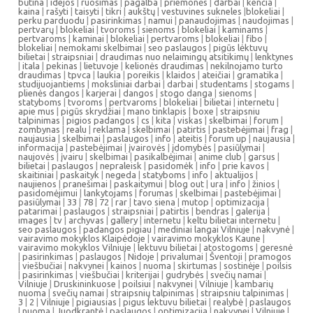
būtina
|
idejos
|
ruošimas
|
pagalba
|
priemonės
|
darbai
|
kenčia
|
kaina
|
rašyti
|
taisyti
|
tikri
|
aukštų
|
vestuvines sukneles
|
blokeliai
|
perku parduodu
|
pasirinkimas
|
namui
|
panaudojimas
|
naudojimas
|
pertvarų
|
blokeliai
|
tvoroms
|
sienoms
|
blokeliai
|
kaminams
|
pertvaroms
|
kaminai
|
blokeliai
|
pertvaroms
|
blokeliai
|
fibo
|
blokeliai
|
nemokami skelbimai
|
seo paslaugos
|
pigūs lėktuvų
bilietai
|
straipsniai
|
draudimas nuo nelaimingų atsitikimų
|
lenktynes
|
itala
|
pekinas
|
lietuvoje
|
kelionės draudimas
|
nekilnojamo turto
draudimas
|
tpvca
|
laukia
|
poreikis
|
klaidos
|
ateičiai
|
gramatika
|
studijuojantiems
|
moksliniai darbai
|
darbai
|
studentams
|
stogams
|
plienės dangos
|
karjerai
|
dangos
|
stogo danga
|
sienoms
|
statyboms
|
tvoroms
|
pertvaroms
|
blokeliai
|
bilietai
|
internetu
|
apie mus
|
pigūs skrydžiai
|
mano tinklapis
|
boxe
|
straipsniu
talpinimas
|
pigios padangos
|
cs
|
kita
|
viskas
|
skelbimai
|
forum
|
zombynas
|
realu
|
reklama
|
skelbimai
|
patirtis
|
pastebėjimai
|
frag
|
naujausia
|
skelbimai
|
paslaugos
|
info
|
ateitis
|
forum up
|
naujausia
|
informacija
|
pastebėjimai
|
įvairovės
|
įdomybės
|
pasiūlymai
|
naujovės
|
įvairu
|
skelbimai
|
pasikalbėjimai
|
anime club
|
garsus
|
bilietai
|
paslaugos
|
nepraleisk
|
pasidomėk
|
info
|
prie kavos
|
skaitiniai
|
paskaityk
|
negeda
|
statyboms
|
info
|
aktualijos
|
naujienos
|
pranešimai
|
paskaitymui
|
blog out
|
ura
|
info
|
žinios
|
pasidomėjimui
|
lankytojams
|
forumas
|
skelbimai
|
pastebėjimai
|
pasiūlymai
|
33
|
78
|
72
|
rar
|
tavo siena
|
mutop
|
optimizacija
|
patarimai
|
paslaugos
|
straipsniai
|
patirtis
|
bendras
|
galerija
|
images
|
tv
|
archyvas
|
gallery
|
internetu
|
keltu bilietai internetu
|
seo paslaugos
|
padangos pigiau
|
mediniai langai Vilniuje
|
nakvynė
|
vairavimo mokyklos Klaipėdoje
|
vairavimo mokyklos Kaune
|
vairavimo mokyklos Vilniuje
|
lektuvu bilietai
|
atostogoms
|
geresnė
|
pasirinkimas
|
paslaugos
|
Nidoje
|
privalumai
|
Šventoji
|
pramogos
|
viešbučiai
|
nakvynei
|
kainos
|
nuoma
|
skirtumas
|
sostinėje
|
poilsis
|
pasirinkimas
|
viešbučiai
|
kriterijai
|
gudrybės
|
svečių namai
|
Vilniuje
|
Druskininkuose
|
poilsiui
|
nakvynei
|
Vilniuje
|
kambarių
nuoma
|
svečių namai
|
straipsnių talpinimas
|
straipsniu talpinimas
|
3
|
2
|
Vilniuje
|
pigiausias
|
pigus lektuvu bilietai
|
realybė
|
paslaugos
|
nuoma
|
Juodkrantė
|
paslaugos
|
optimizacija
|
nakvynei
|
Vilniuje
|