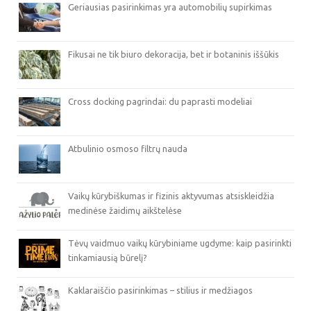
Geriausias pasirinkimas yra automobilių supirkimas
Fikusai ne tik biuro dekoracija, bet ir botaninis iššūkis
Cross docking pagrindai: du paprasti modeliai
Atbulinio osmoso filtrų nauda
Vaikų kūrybiškumas ir fizinis aktyvumas atsiskleidžia
medinėse žaidimų aikštelėse
Tėvų vaidmuo vaikų kūrybiniame ugdyme: kaip pasirinkti
tinkamiausią būrelį?
Kaklaraiščio pasirinkimas – stilius ir medžiagos