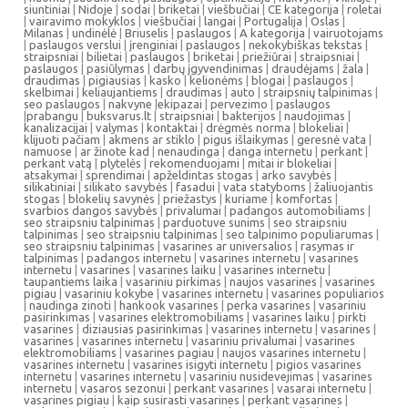
siuntiniai
|
Nidoje
|
sodai
|
briketai
|
viešbučiai
|
CE kategorija
|
roletai
|
vairavimo mokyklos
|
viešbučiai
|
langai
|
Portugalija
|
Oslas
|
Milanas
|
undinėlė
|
Briuselis
|
paslaugos
|
A kategorija
|
vairuotojams
|
paslaugos verslui
|
įrenginiai
|
paslaugos
|
nekokybiškas tekstas
|
straipsniai
|
bilietai
|
paslaugos
|
briketai
|
priežiūrai
|
straipsniai
|
paslaugos
|
pasiūlymas
|
darbų įgyvendinimas
|
draudėjams
|
žala
|
draudimas
|
pigiausias
|
kasko
|
kelionėms
|
blogai
|
paslaugos
|
skelbimai
|
keliaujantiems
|
draudimas
|
auto
|
straipsnių talpinimas
|
seo paslaugos
|
nakvyne
|
ekipazai
|
pervezimo
|
paslaugos
|
prabangu
|
buksvarus.lt
|
straipsniai
|
bakterijos
|
naudojimas
|
kanalizacijai
|
valymas
|
kontaktai
|
drėgmės norma
|
blokeliai
|
klijuoti pačiam
|
akmens ar stiklo
|
pigus išlaikymas
|
geresnė vata
|
namuose
|
ar žinote kad
|
nenaudinga
|
danga internetu
|
perkant
|
perkant vatą
|
plytelės
|
rekomenduojami
|
mitai ir blokeliai
|
atsakymai
|
sprendimai
|
apželdintas stogas
|
arko savybės
|
silikatiniai
|
silikato savybės
|
fasadui
|
vata statyboms
|
žaliuojantis
stogas
|
blokelių savynės
|
priežastys
|
kuriame
|
komfortas
|
svarbios dangos savybės
|
privalumai
|
padangos automobiliams
|
seo straipsniu talpinimas
|
parduotuve sunims
|
seo straipsniu
talpinimas
|
seo straipsniu talpinimas
|
seo talpinimo populiarumas
|
seo straipsniu talpinimas
|
vasarines ar universalios
|
rasymas ir
talpinimas
|
padangos internetu
|
vasarines internetu
|
vasarines
internetu
|
vasarines
|
vasarines laiku
|
vasarines internetu
|
taupantiems laika
|
vasariniu pirkimas
|
naujos vasarines
|
vasarines
pigiau
|
vasariniu kokybe
|
vasarines internetu
|
vasarines populiarios
|
naudinga zinoti
|
hankook vasarines
|
perka vasarines
|
vasariniu
pasirinkimas
|
vasarines elektromobiliams
|
vasarines laiku
|
pirkti
vasarines
|
diziausias pasirinkimas
|
vasarines internetu
|
vasarines
|
vasarines
|
vasarines internetu
|
vasariniu privalumai
|
vasarines
elektromobiliams
|
vasarines pagiau
|
naujos vasarines internetu
|
vasarines internetu
|
vasarines isigyti internetu
|
pigios vasarines
internetu
|
vasarines internetu
|
vasariniu nusidevejimas
|
vasarines
internetu
|
vasaros sezonui
|
perkant vasarines
|
vasarai internetu
|
vasarines pigiau
|
kaip susirasti vasarines
|
perkant vasarines
|