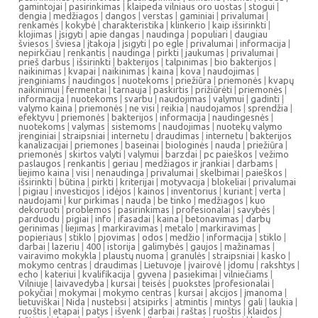
gamintojai
|
pasirinkimas
|
klaipeda vilniaus oro uostas
|
stogui
|
dengia
|
medžiagos
|
dangos
|
verstas
|
gaminiai
|
privalumai
|
renkamės
|
kokybė
|
charakteristika
|
klinkerio
|
kaip išsirinkti
|
klojimas
|
įsigyti
|
apie dangas
|
naudinga
|
populiari
|
daugiau
šviesos
|
šviesa
|
įtakoja
|
įsigyti
|
po egle
|
privalumai
|
informacija
|
nepirkčiau
|
renkantis
|
naudinga
|
pirkti
|
jaukumas
|
privalumai
|
prieš darbus
|
išsirinkti
|
bakterijos
|
talpinimas
|
bio bakterijos
|
naikinimas
|
kvapai
|
naikinimas
|
kaina
|
kova
|
naudojimas
|
įrenginiams
|
naudingos
|
nuotekoms
|
priežiūra
|
priemonės
|
kvapų
naikinimui
|
fermentai
|
tarnauja
|
paskirtis
|
prižiūrėti
|
priemonės
|
informacija
|
nuotekoms
|
svarbu
|
naudojimas
|
valymui
|
gadinti
|
valymo kaina
|
priemonės
|
ne visi
|
reikia
|
naudojamos
|
sprendžia
|
efektyvu
|
priemonės
|
bakterijos
|
informacija
|
naudingesnės
|
nuotekoms
|
valymas
|
sistemoms
|
naudojimas
|
nuotekų valymo
įrenginiai
|
straipsniai
|
internetu
|
draudimas
|
internetu
|
bakterijos
kanalizacijai
|
priemones
|
baseinai
|
biologinės
|
nauda
|
priežiūra
|
priemonės
|
skirtos valyti
|
valymui
|
barzdai
|
pc paieškos
|
vežimo
paslaugos
|
renkantis
|
geriau
|
medžiagos ir įrankiai
|
darbams
|
liejimo kaina
|
visi
|
nenaudinga
|
privalumai
|
skelbimai
|
paieškos
|
išsirinkti
|
būtina
|
pirkti
|
kriterijai
|
motyvacija
|
blokeliai
|
privalumai
|
pigiau
|
investicijos
|
idėjos
|
kainos
|
inventorius
|
kuriant
|
verta
|
naudojami
|
kur pirkimas
|
nauda
|
be tinko
|
medžiagos
|
kuo
dekoruoti
|
problemos
|
pasirinkimas
|
profesionalai
|
savybės
|
parduodu
|
pigiai
|
info
|
ifasadai
|
kaina
|
betonavimas
|
darbų
gerinimas
|
liejimas
|
markiravimas
|
metalo
|
markiravimas
|
popieriaus
|
stiklo
|
pjovimas
|
odos
|
medžio
|
informacija
|
stiklo
|
darbai
|
lazeriu
|
400
|
istorija
|
galimybės
|
gaujos
|
mažinamas
|
vairavimo mokykla
|
plaustų nuoma
|
granulės
|
straipsniai
|
kasko
|
mokymo centras
|
draudimas
|
Lietuvoje
|
įvairovė
|
įdomu
|
rakshtys
|
echo
|
kateriui
|
kvalifikacija
|
gyvena
|
pasiekimai
|
vilniečiams
|
Vilniuje
|
laivavedyba
|
kursai
|
teisės
|
puokstes
|
profesionalai
|
pokyčiai
|
mokymai
|
mokymo centras
|
kursai
|
akcijos
|
įmanoma
|
lietuviškai
|
Nida
|
nustebsi
|
atsipirks
|
atmintis
|
mintys
|
gali
|
laukia
|
ruoštis
|
etapai
|
patys
|
išvenk
|
darbai
|
raštas
|
ruoštis
|
klaidos
|