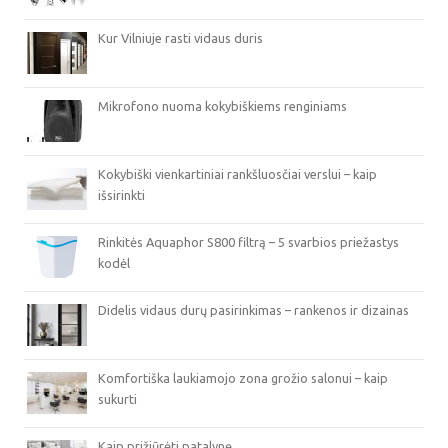
Kur Vilniuje rasti vidaus duris
Mikrofono nuoma kokybiškiems renginiams
Kokybiški vienkartiniai rankšluosčiai verslui – kaip
išsirinkti
Rinkitės Aquaphor S800 filtrą – 5 svarbios priežastys
kodėl
Didelis vidaus durų pasirinkimas – rankenos ir dizainas
Komfortiška laukiamojo zona grožio salonui – kaip
sukurti
Kaip prižiūrėti patalynę