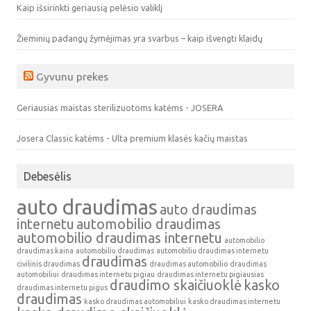
Kaip išsirinkti geriausią pelėsio valiklį
Žieminių padangų žymėjimas yra svarbus – kaip išvengti klaidų
Gyvunu prekes
Geriausias maistas sterilizuotoms katėms - JOSERA
Josera Classic katėms - Ulta premium klasės kačių maistas
Debesėlis
auto draudimas
auto draudimas
internetu
automobilio draudimas
automobilio draudimas internetu
automobilio
draudimas kaina
automobiliu draudimas
automobiliu draudimas internetu
draudimas
civilinis draudimas
draudimas automobilio
draudimas
automobiliui
draudimas internetu pigiau
draudimas internetu pigiausias
draudimo skaičiuoklė
kasko
draudimas internetu pigus
draudimas
kasko draudimas automobiliui
kasko draudimas internetu