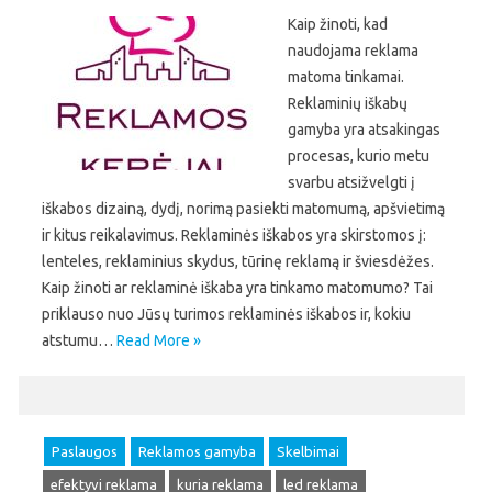
Kaip žinoti, kad
naudojama reklama
matoma tinkamai.
Reklaminių iškabų
gamyba yra atsakingas
procesas, kurio metu
svarbu atsižvelgti į
iškabos dizainą, dydį, norimą pasiekti matomumą, apšvietimą
ir kitus reikalavimus. Reklaminės iškabos yra skirstomos į:
lenteles, reklaminius skydus, tūrinę reklamą ir šviesdėžes.
Kaip žinoti ar reklaminė iškaba yra tinkamo matomumo? Tai
priklauso nuo Jūsų turimos reklaminės iškabos ir, kokiu
atstumu…
Read More »
Paslaugos
Reklamos gamyba
Skelbimai
efektyvi reklama
kuria reklama
led reklama