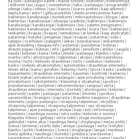
ką siūlo
|
paslaugos kaune
|
mažoji sostinė
|
išsikviesti
|
konkurencija
|
ieškome taxi
|
pigus
|
susisiekimas
|
taksi
|
paslaugos
|
programėlė
|
vilniuje
|
taksi
|
vilnius
|
taxi
|
kainos
|
švaros prekės
|
kaip atkimsti
|
laiptų kaina
|
auto1
|
gėlių puokštės
|
dantu protezavimas kaina
|
bakterijos kanalizacijai
|
nuotekoms
|
mikroautobusu
|
blogas
|
apie
bakterijas
|
kanalizacijai
|
situacija
|
padeda
|
bakterijos
|
bakterijos
kanalizacijai
|
kanalizacijai
|
bakterijos
|
bio
|
valymo įrenginiams
|
bakterijos kanalizacijai
|
nuotekoms
|
nauda
|
švara
|
bio
|
bakterijos
|
renkamės
|
kvapas
|
kvapas
|
nemalonus
|
ar kenkia
|
kaip atsikratyti
|
patarimai
|
kokybė
|
įrenginiai
|
tipai
|
kvapas
|
patarimai
|
siūlo
|
sąlygos
|
svarbiausi
|
palyginti
|
laikas
|
populiariausi
|
ieškantiems
|
apie draudimą
|
daugiau info
|
požymiai
|
pasiūlymai
|
būtinas
|
drausti pigiau
|
būtinas
|
info
|
galimybės
|
nesidomi
|
atšilus
|
saugūs
|
nauda
|
kelionei
|
kaina
|
tinka
|
žinutė
|
paslauga
|
klaidos
|
ryšys
|
svarbu
|
info
|
atostogoms
|
talpinimas
|
akcijos
|
mikroautobusu
nuoma
|
turto
|
kelionės draudimas
|
turto
|
sveikatos
|
kelionės
|
kasko
|
civilinės atsakomybės
|
automobilio
|
draudimas internetu
|
teisės aktai
|
kaina
|
gyvybės
|
kelionių
|
turto
|
tpvca
|
kasko
|
padeda
taupantiems
|
draudimas internetu
|
bausmės
|
kontrolė
|
kameros
|
tiriami įvykiai
|
privalomos paslaugos
|
apie privalomą
|
internetu
|
privalomasis
|
vykstantiems
|
klausimai ir atsakymai
|
sąvokos
|
populiariausias
|
požymiai
|
rekomendacija
|
saugoja
|
verta
|
draudimas internetu
|
internetu
|
išsirinkti
|
atostogoms
|
kelionei
|
pasiruošti
|
padės
|
paslauga
|
patarimai
|
žmonės
|
sąvokos
|
savanoriškas
|
brangios
|
paprasta
|
draudimo naujienos
|
draudimas
internetu
|
pigios padangos
|
straipsnių talpinimas
|
skrydžiai
|
straipsnių talpinimas
|
straipsnių talpinimas
|
seo straipsniu
talpinimas
|
apie paslaugas
|
atvejai
|
kaip rasti
|
informacija
|
šventėms
|
naudinga nuoma
|
nėra sunku
|
kelionės ir nuoma
|
Klaipėda-Vilnius
|
gelbėja
|
verta rinkti
|
stoge montuojami
|
galimybė
|
namo akys
|
naudinga žiemą
|
stoglangiai
|
metas pirkti
|
šviesa
|
terminai
|
svarbi dalis
|
atvejai
|
paslauga
|
verta
|
kokybė
|
klaidos
|
pirkti
|
bakterijos
|
šviesa
|
stoglangiai
|
langai
|
mediniai
|
šviesi aplinka
|
naudinga
|
išsirinkti
|
priežiūra
|
pardavimai
|
pasirinkimas
|
komfortas
|
pasirūpinkite
|
tinkama
|
namui
|
nauda
|