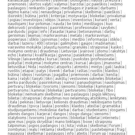
kanalizacijai
|
priemones
|
baseinai
|
biologinės
|
nauda
|
priežiūra
|
priemonės
|
skirtos valyti
|
valymui
|
barzdai
|
pc paieškos
|
vežimo
paslaugos
|
renkantis
|
geriau
|
medžiagos ir įrankiai
|
darbams
|
liejimo kaina
|
visi
|
nenaudinga
|
privalumai
|
skelbimai
|
paieškos
|
išsirinkti
|
būtina
|
pirkti
|
kriterijai
|
motyvacija
|
blokeliai
|
privalumai
|
pigiau
|
investicijos
|
idėjos
|
kainos
|
inventorius
|
kuriant
|
verta
|
naudojami
|
kur pirkimas
|
nauda
|
be tinko
|
medžiagos
|
kuo
dekoruoti
|
problemos
|
pasirinkimas
|
profesionalai
|
savybės
|
parduodu
|
pigiai
|
info
|
ifasadai
|
kaina
|
betonavimas
|
darbų
gerinimas
|
liejimas
|
markiravimas
|
metalo
|
markiravimas
|
popieriaus
|
stiklo
|
pjovimas
|
odos
|
medžio
|
informacija
|
stiklo
|
darbai
|
lazeriu
|
400
|
istorija
|
galimybės
|
gaujos
|
mažinamas
|
vairavimo mokykla
|
plaustų nuoma
|
granulės
|
straipsniai
|
kasko
|
mokymo centras
|
draudimas
|
Lietuvoje
|
įvairovė
|
įdomu
|
rakshtys
|
echo
|
kateriui
|
kvalifikacija
|
gyvena
|
pasiekimai
|
vilniečiams
|
Vilniuje
|
laivavedyba
|
kursai
|
teisės
|
puokstes
|
profesionalai
|
pokyčiai
|
mokymai
|
mokymo centras
|
kursai
|
akcijos
|
įmanoma
|
lietuviškai
|
Nida
|
nustebsi
|
atsipirks
|
atmintis
|
mintys
|
gali
|
laukia
|
ruoštis
|
etapai
|
patys
|
išvenk
|
darbai
|
raštas
|
ruoštis
|
klaidos
|
būtina
|
idejos
|
ruošimas
|
pagalba
|
priemonės
|
darbai
|
kenčia
|
kaina
|
rašyti
|
taisyti
|
tikri
|
aukštų
|
vestuvines sukneles
|
blokeliai
|
perku parduodu
|
pasirinkimas
|
namui
|
panaudojimas
|
naudojimas
|
pertvarų
|
blokeliai
|
tvoroms
|
sienoms
|
blokeliai
|
kaminams
|
pertvaroms
|
kaminai
|
blokeliai
|
pertvaroms
|
blokeliai
|
fibo
|
blokeliai
|
nemokami skelbimai
|
seo paslaugos
|
pigūs lėktuvų
bilietai
|
straipsniai
|
draudimas nuo nelaimingų atsitikimų
|
lenktynes
|
itala
|
pekinas
|
lietuvoje
|
kelionės draudimas
|
nekilnojamo turto
draudimas
|
tpvca
|
laukia
|
poreikis
|
klaidos
|
ateičiai
|
gramatika
|
studijuojantiems
|
moksliniai darbai
|
darbai
|
studentams
|
stogams
|
plienės dangos
|
karjerai
|
dangos
|
stogo danga
|
sienoms
|
statyboms
|
tvoroms
|
pertvaroms
|
blokeliai
|
bilietai
|
internetu
|
apie mus
|
pigūs skrydžiai
|
mano tinklapis
|
boxe
|
straipsniu
talpinimas
|
pigios padangos
|
cs
|
kita
|
viskas
|
skelbimai
|
forum
|
zombynas
|
realu
|
reklama
|
skelbimai
|
patirtis
|
pastebėjimai
|
frag
|
naujausia
|
skelbimai
|
paslaugos
|
info
|
ateitis
|
forum up
|
naujausia
|