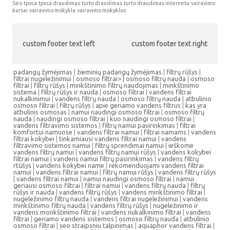
Seo
tpvca
tpvca draudimas
turto draudimas
turto draudimas internetu
vairavimo
kursai
vairavimo mokykla
vairavimo mokyklos
custom footer text left
custom footer text right
padangų žymėjimas
|
žieminių padangų žymėjimas
|
filtrų rūšys
|
filtrai nugeležinimui
|
osmoso filtrai> |
osmoso filtrų nauda
|
osmoso
filtrai
|
filtrų rūšys
|
minkštinimo filtrų naudojimas
|
minkštinimo
sistema
|
filtrų rūšys ir nauda
|
osmoso filtrai
|
vandens filtrai
nukalkinimui
|
vandens filtrų nauda
|
osmoso filtrų nauda
|
atbulinio
osmoso filtrai
|
filtrų rūšys
|
apie geriamo vandens filtrus
|
kas yra
atbulinis osmosas
|
namui naudingi osmoso filtrai
|
osmoso filtrų
nauda
|
naudingi osmoso filtrai
|
kuo naudingi osmoso filtrai
|
vandens filtravimo sistemos
|
filtrų namui pasirinkimas
|
filtrai
komfortui namuose
|
vandens filtrai namui
|
filtrai namams
|
vandens
filtrai kokybei
|
tinkamiausi vandens filtrai namui
|
vandens
filtravimo sistemos namui
|
filtrų sprendimai namui
|
ieškome
vandens filtrų namui
|
vandens filtrų namui rūšys
|
vandens kokybei
filtrai namui
|
vandens namui filtrų pasirinkimas
|
vandens filtrų
rtūšys
|
vandens kokybei name
|
rekomenduojami vandens filtrai
namui
|
vandens filtrai namui
|
filtrų namui rūšys
|
vandens filtrų rūšys
|
vandens filtrai namui
|
namui naudingi osmoso filtrai
|
namui
geriausi osmoso filtrai
|
filtrai namui
|
vandens filtrų nauda
|
filtrų
rūšys ir nauda
|
vandens filtrų rūšys
|
vandens minkštinimo filtrai
|
nugeležinimo filtrų nauda
|
vandens filtrai nugeležinimui
|
vandens
minkštinimo filtrų nauda
|
vandens filtrų rūšys
|
nugeležinimo ir
vandens monkštinimo filtrai
|
vandens nukalkinimo filtrai
|
vandens
filtrai
|
geriamo vandens sistemos
|
osmoso filtrų nauda
|
atbulinio
osmoso filtrai
|
seo straipsniu talpinimas
|
aquaphor vandens filtrai
|