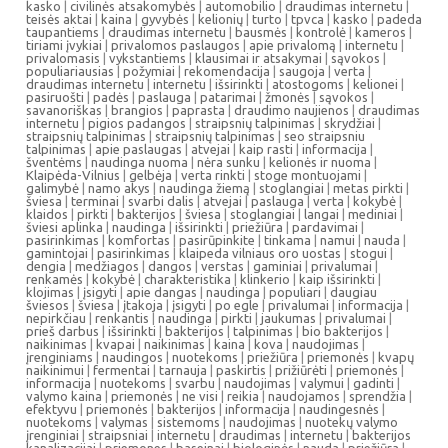
kasko
|
civilinės atsakomybės
|
automobilio
|
draudimas internetu
|
teisės aktai
|
kaina
|
gyvybės
|
kelionių
|
turto
|
tpvca
|
kasko
|
padeda
taupantiems
|
draudimas internetu
|
bausmės
|
kontrolė
|
kameros
|
tiriami įvykiai
|
privalomos paslaugos
|
apie privalomą
|
internetu
|
privalomasis
|
vykstantiems
|
klausimai ir atsakymai
|
sąvokos
|
populiariausias
|
požymiai
|
rekomendacija
|
saugoja
|
verta
|
draudimas internetu
|
internetu
|
išsirinkti
|
atostogoms
|
kelionei
|
pasiruošti
|
padės
|
paslauga
|
patarimai
|
žmonės
|
sąvokos
|
savanoriškas
|
brangios
|
paprasta
|
draudimo naujienos
|
draudimas
internetu
|
pigios padangos
|
straipsnių talpinimas
|
skrydžiai
|
straipsnių talpinimas
|
straipsnių talpinimas
|
seo straipsniu
talpinimas
|
apie paslaugas
|
atvejai
|
kaip rasti
|
informacija
|
šventėms
|
naudinga nuoma
|
nėra sunku
|
kelionės ir nuoma
|
Klaipėda-Vilnius
|
gelbėja
|
verta rinkti
|
stoge montuojami
|
galimybė
|
namo akys
|
naudinga žiemą
|
stoglangiai
|
metas pirkti
|
šviesa
|
terminai
|
svarbi dalis
|
atvejai
|
paslauga
|
verta
|
kokybė
|
klaidos
|
pirkti
|
bakterijos
|
šviesa
|
stoglangiai
|
langai
|
mediniai
|
šviesi aplinka
|
naudinga
|
išsirinkti
|
priežiūra
|
pardavimai
|
pasirinkimas
|
komfortas
|
pasirūpinkite
|
tinkama
|
namui
|
nauda
|
gamintojai
|
pasirinkimas
|
klaipeda vilniaus oro uostas
|
stogui
|
dengia
|
medžiagos
|
dangos
|
verstas
|
gaminiai
|
privalumai
|
renkamės
|
kokybė
|
charakteristika
|
klinkerio
|
kaip išsirinkti
|
klojimas
|
įsigyti
|
apie dangas
|
naudinga
|
populiari
|
daugiau
šviesos
|
šviesa
|
įtakoja
|
įsigyti
|
po egle
|
privalumai
|
informacija
|
nepirkčiau
|
renkantis
|
naudinga
|
pirkti
|
jaukumas
|
privalumai
|
prieš darbus
|
išsirinkti
|
bakterijos
|
talpinimas
|
bio bakterijos
|
naikinimas
|
kvapai
|
naikinimas
|
kaina
|
kova
|
naudojimas
|
įrenginiams
|
naudingos
|
nuotekoms
|
priežiūra
|
priemonės
|
kvapų
naikinimui
|
fermentai
|
tarnauja
|
paskirtis
|
prižiūrėti
|
priemonės
|
informacija
|
nuotekoms
|
svarbu
|
naudojimas
|
valymui
|
gadinti
|
valymo kaina
|
priemonės
|
ne visi
|
reikia
|
naudojamos
|
sprendžia
|
efektyvu
|
priemonės
|
bakterijos
|
informacija
|
naudingesnės
|
nuotekoms
|
valymas
|
sistemoms
|
naudojimas
|
nuotekų valymo
įrenginiai
|
straipsniai
|
internetu
|
draudimas
|
internetu
|
bakterijos