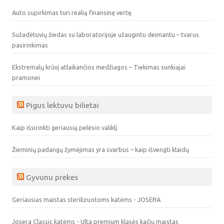
Auto supirkimas turi realią finansinę vertę
Sužadėtuvių žiedas su laboratorijoje užaugintu deimantu – tvarus
pasirinkimas
Ekstremalų krūvį atlaikančios medžiagos – Tiekimas sunkiajai
pramonei
Pigus lektuvu bilietai
Kaip išsirinkti geriausią pelėsio valiklį
Žieminių padangų žymėjimas yra svarbus – kaip išvengti klaidų
Gyvunu prekes
Geriausias maistas sterilizuotoms katėms - JOSERA
Josera Classic katėms - Ulta premium klasės kačių maistas