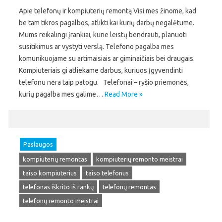
Apie telefonų ir kompiuterių remontą Visi mes žinome, kad
be tam tikros pagalbos, atlikti kai kurių darbų negalėtume.
Mums reikalingi įrankiai, kurie leistų bendrauti, planuoti
susitikimus ar vystyti verslą. Telefono pagalba mes
komunikuojame su artimaisiais ar giminaičiais bei draugais.
Kompiuteriais gi atliekame darbus, kuriuos įgyvendinti
telefonu nėra taip patogu. Telefonai – ryšio priemonės,
kurių pagalba mes galime…
Read More »
Paslaugos
kompiuterių remontas
kompiuterių remonto meistrai
taiso kompiuterius
taiso telefonus
telefonas iškrito iš rankų
telefonų remontas
telefonų remonto meistrai