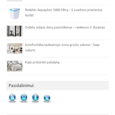
Rinkitės Aquaphor S800 filtrą – 5 svarbios priežastys
kodėl
Didelis vidaus durų pasirinkimas – rankenos ir dizainas
Komfortiška laukiamojo zona grožio salonui – kaip
sukurti
Kaip prižiūrėti patalynę
Pasidalinimui