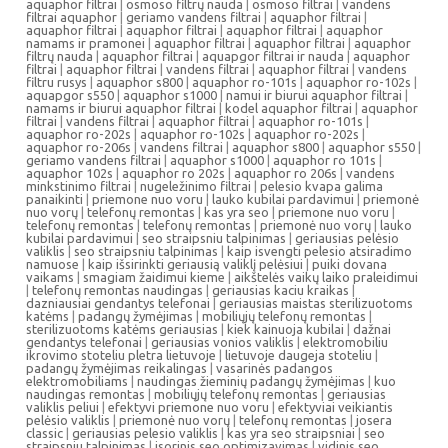
aquaphor filtrai
|
osmoso filtrų nauda
|
osmoso filtrai
|
vandens
filtrai aquaphor
|
geriamo vandens filtrai
|
aquaphor filtrai
|
aquaphor filtrai
|
aquaphor filtrai
|
aquaphor filtrai
|
aquaphor
namams ir pramonei
|
aquaphor filtrai
|
aquaphor filtrai
|
aquaphor
filtrų nauda
|
aquaphor filtrai
|
aquapgor filtrai ir nauda
|
aquaphor
filtrai
|
aquaphor filtrai
|
vandens filtrai
|
aquaphor filtrai
|
vandens
filtru rusys
|
aquaphor s800
|
aquaphor ro-101s
|
aquaphor ro-102s
|
aquapgor s550
|
aquaphor s1000
|
namui ir biurui aquaphor filtrai
|
namams ir biurui aquaphor filtrai
|
kodel aquaphor filtrai
|
aquaphor
filtrai
|
vandens filtrai
|
aquaphor filtrai
|
aquaphor ro-101s
|
aquaphor ro-202s
|
aquaphor ro-102s
|
aquaphor ro-202s
|
aquaphor ro-206s
|
vandens filtrai
|
aquaphor s800
|
aquaphor s550
|
geriamo vandens filtrai
|
aquaphor s1000
|
aquaphor ro 101s
|
aquaphor 102s
|
aquaphor ro 202s
|
aquaphor ro 206s
|
vandens
minkstinimo filtrai
|
nugeležinimo filtrai
|
pelesio kvapa galima
panaikinti
|
priemone nuo voru
|
lauko kubilai pardavimui
|
priemonė
nuo vorų
|
telefonų remontas
|
kas yra seo
|
priemone nuo voru
|
telefonų remontas
|
telefonų remontas
|
priemonė nuo vorų
|
lauko
kubilai pardavimui
|
seo straipsniu talpinimas
|
geriausias pelėsio
valiklis
|
seo straipsniu talpinimas
|
kaip isvengti pelesio atsiradimo
namuose
|
kaip išsirinkti geriausią valiklį pelėsiui
|
puiki dovana
vaikams
|
smagiam žaidimui kieme
|
aikštelės vaikų laiko praleidimui
|
telefonų remontas naudingas
|
geriausias kaciu kraikas
|
dazniausiai gendantys telefonai
|
geriausias maistas sterilizuotoms
katėms
|
padangų žymėjimas
|
mobiliųjų telefonų remontas
|
sterilizuotoms katėms geriausias
|
kiek kainuoja kubilai
|
dažnai
gendantys telefonai
|
geriausias vonios valiklis
|
elektromobiliu
ikrovimo stoteliu pletra lietuvoje
|
lietuvoje daugeja stoteliu
|
padangų žymėjimas reikalingas
|
vasarinės padangos
elektromobiliams
|
naudingas žieminių padangų žymėjimas
|
kuo
naudingas remontas
|
mobiliųjų telefonų remontas
|
geriausias
valiklis peliui
|
efektyvi priemone nuo voru
|
efektyviai veikiantis
pelėsio valiklis
|
priemonė nuo vorų
|
telefonų remontas
|
josera
classic
|
geriausias pelesio valiklis
|
kas yra seo straipsniai
|
seo
straipsniu talpinimas
|
isorinis seo optimizavimas
|
vidinis seo