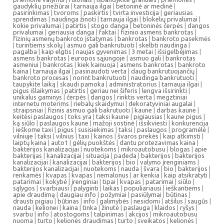
gaudyklių priežiūrai
|
tarnauja ilgai
|
betoninė ar medinė
|
pasirinkimas
|
tvoroms
|
paskirtis
|
tvirta investicija
|
geriausias
sprendimas
|
naudinga žinoti
|
tarnauja ilgai
|
blokelių privalumai
|
kokie privalumai
|
patirtis
|
stogo danga
|
betoninės čerpės
|
dangos
privalumai
|
geriausia danga
|
faktai
|
fizinio asmens bankrotas
|
fizinių asmenų bankroto įstatymas
|
bankrotas
|
bankroto pasekmės
|
turintiems skolų
|
asmuo gali bankrutuoti
|
skelbti naudinga
|
pagalba
|
kaip elgtis
|
naujas gyvenimas
|
3 metai
|
išsigelbėjimas
|
asmens bankrotas
|
europos sąjungoje
|
asmuo gali
|
bankrotas
asmeniui
|
bankrotas
|
kiek kainuoja
|
asmens bankrotas
|
bankroto
kaina
|
tarnauja ilgai
|
pasinaudoti verta
|
daug bankrutuojančių
|
bankroto procesas
|
norint bankrutuoti
|
naudinga bankrutuoti
|
taupykite laiką
|
skaudi pamoka
|
administratorius
|
tarnauja ilgai
|
pigus išlaikymas
|
patirtis
|
geriau nei šiferis
|
lengva išsirinkti
|
unikalus gaminys
|
čerpės
|
dangos
|
rinktis verta
|
megztiniai
internetu moterims
|
riebalų skaidymui
|
dekoratyviniai augalai
|
straipsniai
|
fizinis asmuo gali bakrutuoti
|
kaune
|
darbas kaune
|
keitėsi paslaugos
|
toks yra
|
taksi kaune
|
pigiausias
|
kaune pigus
|
ką siūlo
|
paslaugos kaune
|
mažoji sostinė
|
išsikviesti
|
konkurencija
|
ieškome taxi
|
pigus
|
susisiekimas
|
taksi
|
paslaugos
|
programėlė
|
vilniuje
|
taksi
|
vilnius
|
taxi
|
kainos
|
švaros prekės
|
kaip atkimsti
|
laiptų kaina
|
auto1
|
gėlių puokštės
|
dantu protezavimas kaina
|
bakterijos kanalizacijai
|
nuotekoms
|
mikroautobusu
|
blogas
|
apie
bakterijas
|
kanalizacijai
|
situacija
|
padeda
|
bakterijos
|
bakterijos
kanalizacijai
|
kanalizacijai
|
bakterijos
|
bio
|
valymo įrenginiams
|
bakterijos kanalizacijai
|
nuotekoms
|
nauda
|
švara
|
bio
|
bakterijos
|
renkamės
|
kvapas
|
kvapas
|
nemalonus
|
ar kenkia
|
kaip atsikratyti
|
patarimai
|
kokybė
|
įrenginiai
|
tipai
|
kvapas
|
patarimai
|
siūlo
|
sąlygos
|
svarbiausi
|
palyginti
|
laikas
|
populiariausi
|
ieškantiems
|
apie draudimą
|
daugiau info
|
požymiai
|
pasiūlymai
|
būtinas
|
drausti pigiau
|
būtinas
|
info
|
galimybės
|
nesidomi
|
atšilus
|
saugūs
|
nauda
|
kelionei
|
kaina
|
tinka
|
žinutė
|
paslauga
|
klaidos
|
ryšys
|
svarbu
|
info
|
atostogoms
|
talpinimas
|
akcijos
|
mikroautobusu
nuoma
|
turto
|
kelionės draudimas
|
turto
|
sveikatos
|
kelionės
|