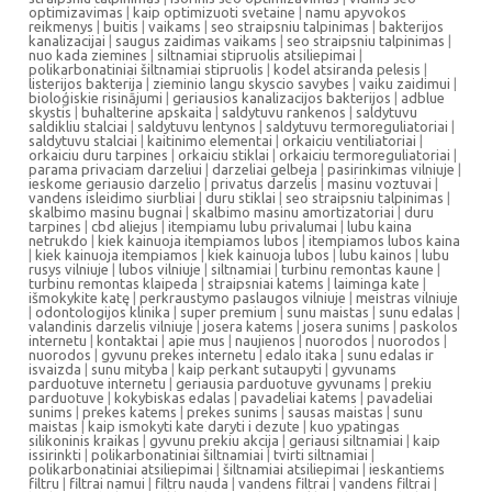
optimizavimas
|
kaip optimizuoti svetaine
|
namu apyvokos
reikmenys
|
buitis
|
vaikams
|
seo straipsniu talpinimas
|
bakterijos
kanalizacijai
|
saugus zaidimas vaikams
|
seo straipsniu talpinimas
|
nuo kada ziemines
|
siltnamiai stipruolis atsiliepimai
|
polikarbonatiniai šiltnamiai stipruolis
|
kodel atsiranda pelesis
|
listerijos bakterija
|
zieminio langu skyscio savybes
|
vaiku zaidimui
|
bioloģiskie risinājumi
|
geriausios kanalizacijos bakterijos
|
adblue
skystis
|
buhalterine apskaita
|
saldytuvu rankenos
|
saldytuvu
saldikliu stalciai
|
saldytuvu lentynos
|
saldytuvu termoreguliatoriai
|
saldytuvu stalciai
|
kaitinimo elementai
|
orkaiciu ventiliatoriai
|
orkaiciu duru tarpines
|
orkaiciu stiklai
|
orkaiciu termoreguliatoriai
|
parama privaciam darzeliui
|
darzeliai gelbeja
|
pasirinkimas vilniuje
|
ieskome geriausio darzelio
|
privatus darzelis
|
masinu voztuvai
|
vandens isleidimo siurbliai
|
duru stiklai
|
seo straipsniu talpinimas
|
skalbimo masinu bugnai
|
skalbimo masinu amortizatoriai
|
duru
tarpines
|
cbd aliejus
|
itempiamu lubu privalumai
|
lubu kaina
netrukdo
|
kiek kainuoja itempiamos lubos
|
itempiamos lubos kaina
|
kiek kainuoja itempiamos
|
kiek kainuoja lubos
|
lubu kainos
|
lubu
rusys vilniuje
|
lubos vilniuje
|
siltnamiai
|
turbinu remontas kaune
|
turbinu remontas klaipeda
|
straipsniai katems
|
laiminga kate
|
išmokykite katę
|
perkraustymo paslaugos vilniuje
|
meistras vilniuje
|
odontologijos klinika
|
super premium
|
sunu maistas
|
sunu edalas
|
valandinis darzelis vilniuje
|
josera katems
|
josera sunims
|
paskolos
internetu
|
kontaktai
|
apie mus
|
naujienos
|
nuorodos
|
nuorodos
|
nuorodos
|
gyvunu prekes internetu
|
edalo itaka
|
sunu edalas ir
isvaizda
|
sunu mityba
|
kaip perkant sutaupyti
|
gyvunams
parduotuve internetu
|
geriausia parduotuve gyvunams
|
prekiu
parduotuve
|
kokybiskas edalas
|
pavadeliai katems
|
pavadeliai
sunims
|
prekes katems
|
prekes sunims
|
sausas maistas
|
sunu
maistas
|
kaip ismokyti kate daryti i dezute
|
kuo ypatingas
silikoninis kraikas
|
gyvunu prekiu akcija
|
geriausi siltnamiai
|
kaip
issirinkti
|
polikarbonatiniai šiltnamiai
|
tvirti siltnamiai
|
polikarbonatiniai atsiliepimai
|
šiltnamiai atsiliepimai
|
ieskantiems
filtru
|
filtrai namui
|
filtru nauda
|
vandens filtrai
|
vandens filtrai
|