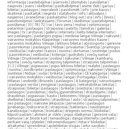
informacija
|
pastebėjimai
|
įvairovės
|
įdomybės
|
pasiūlymai
|
naujovės
|
įvairu
|
skelbimai
|
pasikalbėjimai
|
anime club
|
garsus
|
bilietai
|
paslaugos
|
nepraleisk
|
pasidomėk
|
info
|
prie kavos
|
skaitiniai
|
paskaityk
|
negeda
|
statyboms
|
info
|
aktualijos
|
naujienos
|
pranešimai
|
paskaitymui
|
blog out
|
ura
|
info
|
žinios
|
pasidomėjimui
|
lankytojams
|
forumas
|
skelbimai
|
pastebėjimai
|
pasiūlymai
|
33
|
78
|
72
|
rar
|
tavo siena
|
mutop
|
optimizacija
|
patarimai
|
paslaugos
|
straipsniai
|
patirtis
|
bendras
|
galerija
|
images
|
tv
|
archyvas
|
gallery
|
internetu
|
keltu bilietai internetu
|
seo paslaugos
|
padangos pigiau
|
mediniai langai Vilniuje
|
nakvynė
|
vairavimo mokyklos Klaipėdoje
|
vairavimo mokyklos Kaune
|
vairavimo mokyklos Vilniuje
|
lektuvu bilietai
|
atostogoms
|
geresnė
|
pasirinkimas
|
paslaugos
|
Nidoje
|
privalumai
|
Šventoji
|
pramogos
|
viešbučiai
|
nakvynei
|
kainos
|
nuoma
|
skirtumas
|
sostinėje
|
poilsis
|
pasirinkimas
|
viešbučiai
|
kriterijai
|
gudrybės
|
svečių namai
|
Vilniuje
|
Druskininkuose
|
poilsiui
|
nakvynei
|
Vilniuje
|
kambarių
nuoma
|
svečių namai
|
straipsnių talpinimas
|
straipsniu talpinimas
|
3
|
2
|
Vilniuje
|
pigiausias
|
pigus lektuvu bilietai
|
realybė
|
paslaugos
|
nuoma
|
Juodkrantė
|
paslaugos
|
optimizacija
|
nakvynei
|
Vilniuje
|
siuntiniai
|
Nidoje
|
sodai
|
briketai
|
viešbučiai
|
CE kategorija
|
roletai
|
vairavimo mokyklos
|
viešbučiai
|
langai
|
Portugalija
|
Oslas
|
Milanas
|
undinėlė
|
Briuselis
|
paslaugos
|
A kategorija
|
vairuotojams
|
paslaugos verslui
|
įrenginiai
|
paslaugos
|
nekokybiškas tekstas
|
straipsniai
|
bilietai
|
paslaugos
|
briketai
|
priežiūrai
|
straipsniai
|
paslaugos
|
pasiūlymas
|
darbų įgyvendinimas
|
draudėjams
|
žala
|
draudimas
|
pigiausias
|
kasko
|
kelionėms
|
blogai
|
paslaugos
|
skelbimai
|
keliaujantiems
|
draudimas
|
auto
|
straipsnių talpinimas
|
seo paslaugos
|
nakvyne
|
ekipazai
|
pervezimo
|
paslaugos
|
prabangu
|
buksvarus.lt
|
straipsniai
|
bakterijos
|
naudojimas
|
kanalizacijai
|
valymas
|
kontaktai
|
drėgmės norma
|
blokeliai
|
klijuoti pačiam
|
akmens ar stiklo
|
pigus išlaikymas
|
geresnė vata
|
namuose
|
ar žinote kad
|
nenaudinga
|
danga internetu
|
perkant
|
perkant vatą
|
plytelės
|
rekomenduojami
|
mitai ir blokeliai
|
atsakymai
|
sprendimai
|
apželdintas stogas
|
arko savybės
|