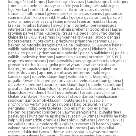
biologinės bakterijos
|
kanalizacijos kvapas
|
kanalizacijos bakterijos
|
medinis namelis su ciuozykla
|
efektyvio biologinės bakterijos
|
fejerverkai
|
sodui
|
brita vandens filtrai
|
privatus darzelis
|
šiltnamiai
|
siltnamiai
|
gyvunu prekes
|
maistas sunims
|
geriausias
sunu maistas
|
kaip issirinkti kraika
|
gelbsti gyvūnus nuo karščio
|
gyvūnų maudynės vasarą
|
šunų mityba
|
sausas maistas
|
kačių
kraikas
|
kraikas katėms
|
gyvūnams internetu
|
perkamiausios
internetu
|
geriausias kraikas
|
akcija prekems
|
zooprekės
|
Lęšiai
|
kroviniu pervezimas klaipeda
|
tralas klaipeda
|
griovimo darbai
klaipeda
|
siukliu isvezimas
|
klinkerines trinkeles
|
stogo danga
|
biopreparatai nuotekoms
|
prieziuros priemone starwax 637
|
bakterijos nuoteku irenginiams kaina
|
bakteriju STARWAX kaina
|
valiklis pelesiui
|
stogo danga
|
klinkerio plytos
|
klinkeris
|
kaip
panaikinti pelesi
|
priemone nuo pelesio
|
pelesio naikinimas
|
pelėsių
valiklis
|
pelesio priemone
|
nameliai vaikams
|
orapute JDK S 60
|
oraputes membranos
|
indu ploviklis
|
pavojingu atlieku tvarkymas
|
griovimo darbai kaina
|
geliu pristatymas
|
apatinis trikotazas
|
bakterijos kanalizacijai
|
kosmetika internetu pigiau
|
valentino
dienos dovanos
|
apatinis trikotazas moterims
|
bakterijos
kanalizacijai
|
darzelis klaipedoje
|
vaiku darzelis klaipedoje
|
pagalba tėvams klaipėdoje
|
privatus darželis klaipėdoje gelbėja
|
darželis klaipėdoje
|
pasirinkimas klaipėdoje
|
darželis klaipėdoje
|
privatus darželis klaipėdoje
|
privatus darželis klaipėdoje
|
darželis
klaipėdoje
|
vandens filtrai
|
nuo pelesio
|
fasado atnaujinimas
|
klinkerio plyteles
|
klinkerio plytos
|
stogo danga
|
kanalizacijai
|
septikui
|
gamtosmokykla.com
|
bakterijos kanalizacijai
|
sinchroninio vertimo įrangos nuoma
|
kaip prižiūrėti valymo
įrenginius
|
indaploviu tabletes
|
bio enzimai
|
bio enzimai
|
bakterijos starwax
|
bakterijos valymo įrenginiams
|
buhalterines
paslaugos
|
buhalterine apskaita
|
svetainių kūrimas
|
valiklis ne toks
kaip visi
|
vamzdziu granules
|
indaploviu tabletes
|
vonios valiklis
|
wc valiklis
|
stiklų ir veidrodžių valiklis
|
tvoroms iš betono
|
namų
valymo priemonės
|
uabpersonalas.lt
|
cerpes
|
arko blokeliai
|
cerpes
|
išskirtinė tvora
|
idomus straipsniai
|
valymas priemone
|
priemonė valymui
|
rulonais
|
išbandykite granules
|
priemonės
|