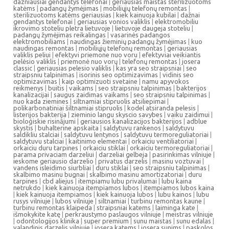
dazniausiai gendantys telefonai
|
geriausias maistas sterilizuotoms
katėms
|
padangų žymėjimas
|
mobiliųjų telefonų remontas
|
sterilizuotoms katėms geriausias
|
kiek kainuoja kubilai
|
dažnai
gendantys telefonai
|
geriausias vonios valiklis
|
elektromobiliu
ikrovimo stoteliu pletra lietuvoje
|
lietuvoje daugeja stoteliu
|
padangų žymėjimas reikalingas
|
vasarinės padangos
elektromobiliams
|
naudingas žieminių padangų žymėjimas
|
kuo
naudingas remontas
|
mobiliųjų telefonų remontas
|
geriausias
valiklis peliui
|
efektyvi priemone nuo voru
|
efektyviai veikiantis
pelėsio valiklis
|
priemonė nuo vorų
|
telefonų remontas
|
josera
classic
|
geriausias pelesio valiklis
|
kas yra seo straipsniai
|
seo
straipsniu talpinimas
|
isorinis seo optimizavimas
|
vidinis seo
optimizavimas
|
kaip optimizuoti svetaine
|
namu apyvokos
reikmenys
|
buitis
|
vaikams
|
seo straipsniu talpinimas
|
bakterijos
kanalizacijai
|
saugus zaidimas vaikams
|
seo straipsniu talpinimas
|
nuo kada ziemines
|
siltnamiai stipruolis atsiliepimai
|
polikarbonatiniai šiltnamiai stipruolis
|
kodel atsiranda pelesis
|
listerijos bakterija
|
zieminio langu skyscio savybes
|
vaiku zaidimui
|
bioloģiskie risinājumi
|
geriausios kanalizacijos bakterijos
|
adblue
skystis
|
buhalterine apskaita
|
saldytuvu rankenos
|
saldytuvu
saldikliu stalciai
|
saldytuvu lentynos
|
saldytuvu termoreguliatoriai
|
saldytuvu stalciai
|
kaitinimo elementai
|
orkaiciu ventiliatoriai
|
orkaiciu duru tarpines
|
orkaiciu stiklai
|
orkaiciu termoreguliatoriai
|
parama privaciam darzeliui
|
darzeliai gelbeja
|
pasirinkimas vilniuje
|
ieskome geriausio darzelio
|
privatus darzelis
|
masinu voztuvai
|
vandens isleidimo siurbliai
|
duru stiklai
|
seo straipsniu talpinimas
|
skalbimo masinu bugnai
|
skalbimo masinu amortizatoriai
|
duru
tarpines
|
cbd aliejus
|
itempiamu lubu privalumai
|
lubu kaina
netrukdo
|
kiek kainuoja itempiamos lubos
|
itempiamos lubos kaina
|
kiek kainuoja itempiamos
|
kiek kainuoja lubos
|
lubu kainos
|
lubu
rusys vilniuje
|
lubos vilniuje
|
siltnamiai
|
turbinu remontas kaune
|
turbinu remontas klaipeda
|
straipsniai katems
|
laiminga kate
|
išmokykite katę
|
perkraustymo paslaugos vilniuje
|
meistras vilniuje
|
odontologijos klinika
|
super premium
|
sunu maistas
|
sunu edalas
|
valandinis darzelis vilniuje
|
josera katems
|
josera sunims
|
paskolos