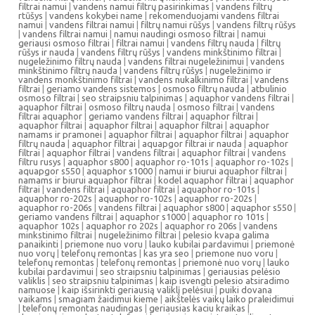
filtrai namui
|
vandens namui filtrų pasirinkimas
|
vandens filtrų
rtūšys
|
vandens kokybei name
|
rekomenduojami vandens filtrai
namui
|
vandens filtrai namui
|
filtrų namui rūšys
|
vandens filtrų rūšys
|
vandens filtrai namui
|
namui naudingi osmoso filtrai
|
namui
geriausi osmoso filtrai
|
filtrai namui
|
vandens filtrų nauda
|
filtrų
rūšys ir nauda
|
vandens filtrų rūšys
|
vandens minkštinimo filtrai
|
nugeležinimo filtrų nauda
|
vandens filtrai nugeležinimui
|
vandens
minkštinimo filtrų nauda
|
vandens filtrų rūšys
|
nugeležinimo ir
vandens monkštinimo filtrai
|
vandens nukalkinimo filtrai
|
vandens
filtrai
|
geriamo vandens sistemos
|
osmoso filtrų nauda
|
atbulinio
osmoso filtrai
|
seo straipsniu talpinimas
|
aquaphor vandens filtrai
|
aquaphor filtrai
|
osmoso filtrų nauda
|
osmoso filtrai
|
vandens
filtrai aquaphor
|
geriamo vandens filtrai
|
aquaphor filtrai
|
aquaphor filtrai
|
aquaphor filtrai
|
aquaphor filtrai
|
aquaphor
namams ir pramonei
|
aquaphor filtrai
|
aquaphor filtrai
|
aquaphor
filtrų nauda
|
aquaphor filtrai
|
aquapgor filtrai ir nauda
|
aquaphor
filtrai
|
aquaphor filtrai
|
vandens filtrai
|
aquaphor filtrai
|
vandens
filtru rusys
|
aquaphor s800
|
aquaphor ro-101s
|
aquaphor ro-102s
|
aquapgor s550
|
aquaphor s1000
|
namui ir biurui aquaphor filtrai
|
namams ir biurui aquaphor filtrai
|
kodel aquaphor filtrai
|
aquaphor
filtrai
|
vandens filtrai
|
aquaphor filtrai
|
aquaphor ro-101s
|
aquaphor ro-202s
|
aquaphor ro-102s
|
aquaphor ro-202s
|
aquaphor ro-206s
|
vandens filtrai
|
aquaphor s800
|
aquaphor s550
|
geriamo vandens filtrai
|
aquaphor s1000
|
aquaphor ro 101s
|
aquaphor 102s
|
aquaphor ro 202s
|
aquaphor ro 206s
|
vandens
minkstinimo filtrai
|
nugeležinimo filtrai
|
pelesio kvapa galima
panaikinti
|
priemone nuo voru
|
lauko kubilai pardavimui
|
priemonė
nuo vorų
|
telefonų remontas
|
kas yra seo
|
priemone nuo voru
|
telefonų remontas
|
telefonų remontas
|
priemonė nuo vorų
|
lauko
kubilai pardavimui
|
seo straipsniu talpinimas
|
geriausias pelėsio
valiklis
|
seo straipsniu talpinimas
|
kaip isvengti pelesio atsiradimo
namuose
|
kaip išsirinkti geriausią valiklį pelėsiui
|
puiki dovana
vaikams
|
smagiam žaidimui kieme
|
aikštelės vaikų laiko praleidimui
|
telefonų remontas naudingas
|
geriausias kaciu kraikas
|