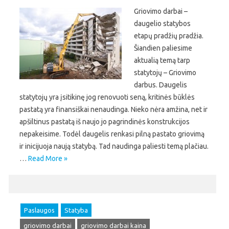
Griovimo darbai –
daugelio statybos
etapų pradžių pradžia.
Šiandien paliesime
aktualią temą tarp
statytojų – Griovimo
darbus. Daugelis
statytojų yra įsitikinę jog renovuoti seną, kritinės būklės
pastatą yra finansiškai nenaudinga. Nieko nėra amžina, net ir
apšiltinus pastatą iš naujo jo pagrindinės konstrukcijos
nepakeisime. Todėl daugelis renkasi pilną pastato griovimą
ir inicijuoja naują statybą. Tad naudinga paliesti temą plačiau.
…
Read More »
Paslaugos
Statyba
griovimo darbai
griovimo darbai kaina