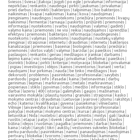
šviesos
|
šviesa
|
įtakoja
|
įsigyti
|
po egle
|
privalumai
|
informacija
|
nepirkčiau
|
renkantis
|
naudinga
|
pirkti
|
jaukumas
|
privalumai
|
prieš darbus
|
išsirinkti
|
bakterijos
|
talpinimas
|
bio bakterijos
|
naikinimas
|
kvapai
|
naikinimas
|
kaina
|
kova
|
naudojimas
|
įrenginiams
|
naudingos
|
nuotekoms
|
priežiūra
|
priemonės
|
kvapų
naikinimui
|
fermentai
|
tarnauja
|
paskirtis
|
prižiūrėti
|
priemonės
|
informacija
|
nuotekoms
|
svarbu
|
naudojimas
|
valymui
|
gadinti
|
valymo kaina
|
priemonės
|
ne visi
|
reikia
|
naudojamos
|
sprendžia
|
efektyvu
|
priemonės
|
bakterijos
|
informacija
|
naudingesnės
|
nuotekoms
|
valymas
|
sistemoms
|
naudojimas
|
nuotekų valymo
įrenginiai
|
straipsniai
|
internetu
|
draudimas
|
internetu
|
bakterijos
kanalizacijai
|
priemones
|
baseinai
|
biologinės
|
nauda
|
priežiūra
|
priemonės
|
skirtos valyti
|
valymui
|
barzdai
|
pc paieškos
|
vežimo
paslaugos
|
renkantis
|
geriau
|
medžiagos ir įrankiai
|
darbams
|
liejimo kaina
|
visi
|
nenaudinga
|
privalumai
|
skelbimai
|
paieškos
|
išsirinkti
|
būtina
|
pirkti
|
kriterijai
|
motyvacija
|
blokeliai
|
privalumai
|
pigiau
|
investicijos
|
idėjos
|
kainos
|
inventorius
|
kuriant
|
verta
|
naudojami
|
kur pirkimas
|
nauda
|
be tinko
|
medžiagos
|
kuo
dekoruoti
|
problemos
|
pasirinkimas
|
profesionalai
|
savybės
|
parduodu
|
pigiai
|
info
|
ifasadai
|
kaina
|
betonavimas
|
darbų
gerinimas
|
liejimas
|
markiravimas
|
metalo
|
markiravimas
|
popieriaus
|
stiklo
|
pjovimas
|
odos
|
medžio
|
informacija
|
stiklo
|
darbai
|
lazeriu
|
400
|
istorija
|
galimybės
|
gaujos
|
mažinamas
|
vairavimo mokykla
|
plaustų nuoma
|
granulės
|
straipsniai
|
kasko
|
mokymo centras
|
draudimas
|
Lietuvoje
|
įvairovė
|
įdomu
|
rakshtys
|
echo
|
kateriui
|
kvalifikacija
|
gyvena
|
pasiekimai
|
vilniečiams
|
Vilniuje
|
laivavedyba
|
kursai
|
teisės
|
puokstes
|
profesionalai
|
pokyčiai
|
mokymai
|
mokymo centras
|
kursai
|
akcijos
|
įmanoma
|
lietuviškai
|
Nida
|
nustebsi
|
atsipirks
|
atmintis
|
mintys
|
gali
|
laukia
|
ruoštis
|
etapai
|
patys
|
išvenk
|
darbai
|
raštas
|
ruoštis
|
klaidos
|
būtina
|
idejos
|
ruošimas
|
pagalba
|
priemonės
|
darbai
|
kenčia
|
kaina
|
rašyti
|
taisyti
|
tikri
|
aukštų
|
vestuvines sukneles
|
blokeliai
|
perku parduodu
|
pasirinkimas
|
namui
|
panaudojimas
|
naudojimas
|
pertvarų
|
blokeliai
|
tvoroms
|
sienoms
|
blokeliai
|
kaminams
|
pertvaroms
|
kaminai
|
blokeliai
|
pertvaroms
|
blokeliai
|
fibo
|