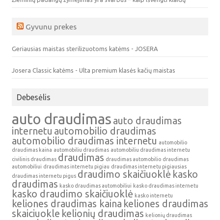
Gyvunu prekes
Geriausias maistas sterilizuotoms katėms - JOSERA
Josera Classic katėms - Ulta premium klasės kačių maistas
Debesėlis
auto draudimas
auto draudimas
internetu
automobilio draudimas
automobilio draudimas internetu
automobilio
draudimas kaina
automobiliu draudimas
automobiliu draudimas internetu
draudimas
civilinis draudimas
draudimas automobilio
draudimas
automobiliui
draudimas internetu pigiau
draudimas internetu pigiausias
draudimo skaičiuoklė
kasko
draudimas internetu pigus
draudimas
kasko draudimas automobiliui
kasko draudimas internetu
kasko draudimo skaičiuoklė
kasko internetu
keliones draudimas kaina
keliones draudimas
skaiciuokle
kelionių draudimas
kelionių draudimas