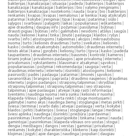
bakterijas
|
kanalizacijai
|
situacija
|
padeda
|
bakterijos
|
bakterijos
kanalizacijai
|
kanalizacijai
|
bakterijos
|
bio
|
valymo įrenginiams
|
bakterijos kanalizacijai
|
nuotekoms
|
nauda
|
švara
|
bio
|
bakterijos
|
renkamės
|
kvapas
|
kvapas
|
nemalonus
|
ar kenkia
|
kaip atsikratyti
|
patarimai
|
kokybė
|
įrenginiai
|
tipai
|
kvapas
|
patarimai
|
siūlo
|
sąlygos
|
svarbiausi
|
palyginti
|
laikas
|
populiariausi
|
ieškantiems
|
apie draudimą
|
daugiau info
|
požymiai
|
pasiūlymai
|
būtinas
|
drausti pigiau
|
būtinas
|
info
|
galimybės
|
nesidomi
|
atšilus
|
saugūs
|
nauda
|
kelionei
|
kaina
|
tinka
|
žinutė
|
paslauga
|
klaidos
|
ryšys
|
svarbu
|
info
|
atostogoms
|
talpinimas
|
akcijos
|
mikroautobusu
nuoma
|
turto
|
kelionės draudimas
|
turto
|
sveikatos
|
kelionės
|
kasko
|
civilinės atsakomybės
|
automobilio
|
draudimas internetu
|
teisės aktai
|
kaina
|
gyvybės
|
kelionių
|
turto
|
tpvca
|
kasko
|
padeda
taupantiems
|
draudimas internetu
|
bausmės
|
kontrolė
|
kameros
|
tiriami įvykiai
|
privalomos paslaugos
|
apie privalomą
|
internetu
|
privalomasis
|
vykstantiems
|
klausimai ir atsakymai
|
sąvokos
|
populiariausias
|
požymiai
|
rekomendacija
|
saugoja
|
verta
|
draudimas internetu
|
internetu
|
išsirinkti
|
atostogoms
|
kelionei
|
pasiruošti
|
padės
|
paslauga
|
patarimai
|
žmonės
|
sąvokos
|
savanoriškas
|
brangios
|
paprasta
|
draudimo naujienos
|
draudimas
internetu
|
pigios padangos
|
straipsnių talpinimas
|
skrydžiai
|
straipsnių talpinimas
|
straipsnių talpinimas
|
seo straipsniu
talpinimas
|
apie paslaugas
|
atvejai
|
kaip rasti
|
informacija
|
šventėms
|
naudinga nuoma
|
nėra sunku
|
kelionės ir nuoma
|
Klaipėda-Vilnius
|
gelbėja
|
verta rinkti
|
stoge montuojami
|
galimybė
|
namo akys
|
naudinga žiemą
|
stoglangiai
|
metas pirkti
|
šviesa
|
terminai
|
svarbi dalis
|
atvejai
|
paslauga
|
verta
|
kokybė
|
klaidos
|
pirkti
|
bakterijos
|
šviesa
|
stoglangiai
|
langai
|
mediniai
|
šviesi aplinka
|
naudinga
|
išsirinkti
|
priežiūra
|
pardavimai
|
pasirinkimas
|
komfortas
|
pasirūpinkite
|
tinkama
|
namui
|
nauda
|
gamintojai
|
pasirinkimas
|
klaipeda vilniaus oro uostas
|
stogui
|
dengia
|
medžiagos
|
dangos
|
verstas
|
gaminiai
|
privalumai
|
renkamės
|
kokybė
|
charakteristika
|
klinkerio
|
kaip išsirinkti
|
klojimas
|
įsigyti
|
apie dangas
|
naudinga
|
populiari
|
daugiau