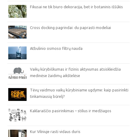
Fikusai ne tik biuro dekoracija, bet ir botaninis iššūkis
Cross docking pagrindai: du paprasti modeliai
Atbulinio osmoso filtrų nauda
Vaikų kūrybiškumas ir fizinis aktyvumas atsiskleidžia
medinėse žaidimų aikštelėse
Tėvų vaidmuo vaikų kūrybiniame ugdyme: kaip pasirinkti
tinkamiausią būrelį?
Kaklaraiščio pasirinkimas – stilius ir medžiagos
Kur Vilniuje rasti vidaus duris