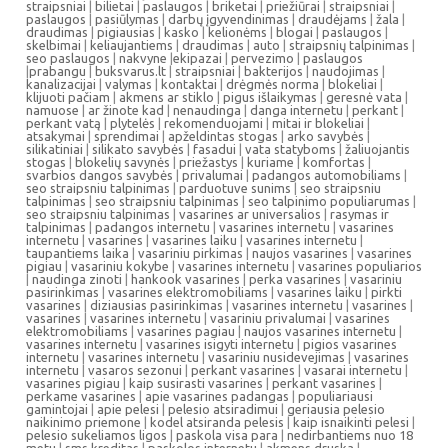
straipsniai
|
bilietai
|
paslaugos
|
briketai
|
priežiūrai
|
straipsniai
|
paslaugos
|
pasiūlymas
|
darbų įgyvendinimas
|
draudėjams
|
žala
|
draudimas
|
pigiausias
|
kasko
|
kelionėms
|
blogai
|
paslaugos
|
skelbimai
|
keliaujantiems
|
draudimas
|
auto
|
straipsnių talpinimas
|
seo paslaugos
|
nakvyne
|
ekipazai
|
pervezimo
|
paslaugos
|
prabangu
|
buksvarus.lt
|
straipsniai
|
bakterijos
|
naudojimas
|
kanalizacijai
|
valymas
|
kontaktai
|
drėgmės norma
|
blokeliai
|
klijuoti pačiam
|
akmens ar stiklo
|
pigus išlaikymas
|
geresnė vata
|
namuose
|
ar žinote kad
|
nenaudinga
|
danga internetu
|
perkant
|
perkant vatą
|
plytelės
|
rekomenduojami
|
mitai ir blokeliai
|
atsakymai
|
sprendimai
|
apželdintas stogas
|
arko savybės
|
silikatiniai
|
silikato savybės
|
fasadui
|
vata statyboms
|
žaliuojantis
stogas
|
blokelių savynės
|
priežastys
|
kuriame
|
komfortas
|
svarbios dangos savybės
|
privalumai
|
padangos automobiliams
|
seo straipsniu talpinimas
|
parduotuve sunims
|
seo straipsniu
talpinimas
|
seo straipsniu talpinimas
|
seo talpinimo populiarumas
|
seo straipsniu talpinimas
|
vasarines ar universalios
|
rasymas ir
talpinimas
|
padangos internetu
|
vasarines internetu
|
vasarines
internetu
|
vasarines
|
vasarines laiku
|
vasarines internetu
|
taupantiems laika
|
vasariniu pirkimas
|
naujos vasarines
|
vasarines
pigiau
|
vasariniu kokybe
|
vasarines internetu
|
vasarines populiarios
|
naudinga zinoti
|
hankook vasarines
|
perka vasarines
|
vasariniu
pasirinkimas
|
vasarines elektromobiliams
|
vasarines laiku
|
pirkti
vasarines
|
diziausias pasirinkimas
|
vasarines internetu
|
vasarines
|
vasarines
|
vasarines internetu
|
vasariniu privalumai
|
vasarines
elektromobiliams
|
vasarines pagiau
|
naujos vasarines internetu
|
vasarines internetu
|
vasarines isigyti internetu
|
pigios vasarines
internetu
|
vasarines internetu
|
vasariniu nusidevejimas
|
vasarines
internetu
|
vasaros sezonui
|
perkant vasarines
|
vasarai internetu
|
vasarines pigiau
|
kaip susirasti vasarines
|
perkant vasarines
|
perkame vasarines
|
apie vasarines padangas
|
populiariausi
gamintojai
|
apie pelesi
|
pelesio atsiradimui
|
geriausia pelesio
naikinimo priemone
|
kodel atsiranda pelesis
|
kaip isnaikinti pelesi
|
pelesio sukeliamos ligos
|
paskola visa para
|
nedirbantiems nuo 18