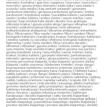
internetu
|
kontaktai
|
apie mus
|
naujienos
|
nuorodos
|
nuorodos
|
nuorodos
|
gyvunu prekes internetu
|
edalo itaka
|
sunu edalas ir
isvaizda
|
sunu mityba
|
kaip perkant sutaupyti
|
gyvunams
parduotuve internetu
|
geriausia parduotuve gyvunams
|
prekiu
parduotuve
|
kokybiskas edalas
|
pavadeliai katems
|
pavadeliai
sunims
|
prekes katems
|
prekes sunims
|
sausas maistas
|
sunu
maistas
|
kaip ismokyti kate daryti i dezute
|
kuo ypatingas
silikoninis kraikas
|
gyvunu prekiu akcija
|
geriausi siltnamiai
|
kaip
issirinkti
|
polikarbonatiniai šiltnamiai
|
tvirti siltnamiai
|
polikarbonatiniai atsiliepimai
|
šiltnamiai atsiliepimai
|
ieskantiems
filtru
|
filtrai namui
|
filtru nauda
|
vandens filtrai
|
vandens filtrai
|
biologinės bakterijos
|
kanalizacijos kvapas
|
kanalizacijos bakterijos
|
medinis namelis su ciuozykla
|
efektyvio biologinės bakterijos
|
fejerverkai
|
sodui
|
brita vandens filtrai
|
privatus darzelis
|
šiltnamiai
|
siltnamiai
|
gyvunu prekes
|
maistas sunims
|
geriausias
sunu maistas
|
kaip issirinkti kraika
|
gelbsti gyvūnus nuo karščio
|
gyvūnų maudynės vasarą
|
šunų mityba
|
sausas maistas
|
kačių
kraikas
|
kraikas katėms
|
gyvūnams internetu
|
perkamiausios
internetu
|
geriausias kraikas
|
akcija prekems
|
zooprekės
|
Lęšiai
|
kroviniu pervezimas klaipeda
|
tralas klaipeda
|
griovimo darbai
klaipeda
|
siukliu isvezimas
|
klinkerines trinkeles
|
stogo danga
|
biopreparatai nuotekoms
|
prieziuros priemone starwax 637
|
bakterijos nuoteku irenginiams kaina
|
bakteriju STARWAX kaina
|
valiklis pelesiui
|
stogo danga
|
klinkerio plytos
|
klinkeris
|
kaip
panaikinti pelesi
|
priemone nuo pelesio
|
pelesio naikinimas
|
pelėsių
valiklis
|
pelesio priemone
|
nameliai vaikams
|
orapute JDK S 60
|
oraputes membranos
|
indu ploviklis
|
pavojingu atlieku tvarkymas
|
griovimo darbai kaina
|
geliu pristatymas
|
apatinis trikotazas
|
bakterijos kanalizacijai
|
kosmetika internetu pigiau
|
valentino
dienos dovanos
|
apatinis trikotazas moterims
|
bakterijos
kanalizacijai
|
darzelis klaipedoje
|
vaiku darzelis klaipedoje
|
pagalba tėvams klaipėdoje
|
privatus darželis klaipėdoje gelbėja
|
darželis klaipėdoje
|
pasirinkimas klaipėdoje
|
darželis klaipėdoje
|
privatus darželis klaipėdoje
|
privatus darželis klaipėdoje
|
darželis