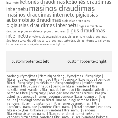
kelionės draudimas
kelionės draudimas
internetu
masinos draudimas
internetu
masinos draudimas internetu
pigiausias
automobilio draudimas
pigiausias draudimas
pigiausias draudimas internetu
pigus automobilio
pigus draudimas
draudimas
pigus aviabilietai
pigus draudimas
internetu
privalomasis automobilio draudimas
privalomasis draudimas
Seo
tpvca
tpvca draudimas
turto draudimas
turto draudimas internetu
vairavimo
kursai
vairavimo mokykla
vairavimo mokyklos
custom footer text left
custom footer text right
padangų žymėjimas
|
žieminių padangų žymėjimas
|
filtrų rūšys
|
filtrai nugeležinimui
|
osmoso filtrai> |
osmoso filtrų nauda
|
osmoso
filtrai
|
filtrų rūšys
|
minkštinimo filtrų naudojimas
|
minkštinimo
sistema
|
filtrų rūšys ir nauda
|
osmoso filtrai
|
vandens filtrai
nukalkinimui
|
vandens filtrų nauda
|
osmoso filtrų nauda
|
atbulinio
osmoso filtrai
|
filtrų rūšys
|
apie geriamo vandens filtrus
|
kas yra
atbulinis osmosas
|
namui naudingi osmoso filtrai
|
osmoso filtrų
nauda
|
naudingi osmoso filtrai
|
kuo naudingi osmoso filtrai
|
vandens filtravimo sistemos
|
filtrų namui pasirinkimas
|
filtrai
komfortui namuose
|
vandens filtrai namui
|
filtrai namams
|
vandens
filtrai kokybei
|
tinkamiausi vandens filtrai namui
|
vandens
filtravimo sistemos namui
|
filtrų sprendimai namui
|
ieškome
vandens filtrų namui
|
vandens filtrų namui rūšys
|
vandens kokybei