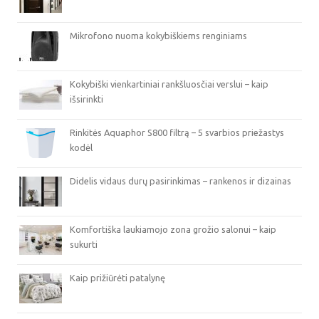
Mikrofono nuoma kokybiškiems renginiams
Kokybiški vienkartiniai rankšluosčiai verslui – kaip
išsirinkti
Rinkitės Aquaphor S800 filtrą – 5 svarbios priežastys
kodėl
Didelis vidaus durų pasirinkimas – rankenos ir dizainas
Komfortiška laukiamojo zona grožio salonui – kaip
sukurti
Kaip prižiūrėti patalynę