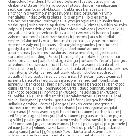
klaipėdoje
|
vandens filtrai
|
nuo pelesio
|
fasado atnaujinimas
|
klinkerio plyteles
|
klinkerio plytos
|
stogo danga
|
kanalizacijai
|
septikui
|
gamtosmokykla.com
|
bakterijos kanalizacijai
|
sinchroninio vertimo įrangos nuoma
|
kaip prižiūrėti valymo
įrenginius
|
indaploviu tabletes
|
bio enzimai
|
bio enzimai
|
bakterijos starwax
|
bakterijos valymo įrenginiams
|
buhalterines
paslaugos
|
buhalterine apskaita
|
svetainių kūrimas
|
valiklis ne toks
kaip visi
|
vamzdziu granules
|
indaploviu tabletes
|
vonios valiklis
|
wc valiklis
|
stiklų ir veidrodžių valiklis
|
tvoroms iš betono
|
namų
valymo priemonės
|
uabpersonalas.lt
|
cerpes
|
arko blokeliai
|
cerpes
|
išskirtinė tvora
|
idomus straipsniai
|
valymas priemone
|
priemonė valymui
|
rulonais
|
išbandykite granules
|
priemonės
|
gaudyklių priežiūrai
|
tarnauja ilgai
|
betoninė ar medinė
|
pasirinkimas
|
tvoroms
|
paskirtis
|
tvirta investicija
|
geriausias
sprendimas
|
naudinga žinoti
|
tarnauja ilgai
|
blokelių privalumai
|
kokie privalumai
|
patirtis
|
stogo danga
|
betoninės čerpės
|
dangos
privalumai
|
geriausia danga
|
faktai
|
fizinio asmens bankrotas
|
fizinių asmenų bankroto įstatymas
|
bankrotas
|
bankroto pasekmės
|
turintiems skolų
|
asmuo gali bankrutuoti
|
skelbti naudinga
|
pagalba
|
kaip elgtis
|
naujas gyvenimas
|
3 metai
|
išsigelbėjimas
|
asmens bankrotas
|
europos sąjungoje
|
asmuo gali
|
bankrotas
asmeniui
|
bankrotas
|
kiek kainuoja
|
asmens bankrotas
|
bankroto
kaina
|
tarnauja ilgai
|
pasinaudoti verta
|
daug bankrutuojančių
|
bankroto procesas
|
norint bankrutuoti
|
naudinga bankrutuoti
|
taupykite laiką
|
skaudi pamoka
|
administratorius
|
tarnauja ilgai
|
pigus išlaikymas
|
patirtis
|
geriau nei šiferis
|
lengva išsirinkti
|
unikalus gaminys
|
čerpės
|
dangos
|
rinktis verta
|
megztiniai
internetu moterims
|
riebalų skaidymui
|
dekoratyviniai augalai
|
straipsniai
|
fizinis asmuo gali bakrutuoti
|
kaune
|
darbas kaune
|
keitėsi paslaugos
|
toks yra
|
taksi kaune
|
pigiausias
|
kaune pigus
|
ką siūlo
|
paslaugos kaune
|
mažoji sostinė
|
išsikviesti
|
konkurencija
|
ieškome taxi
|
pigus
|
susisiekimas
|
taksi
|
paslaugos
|
programėlė
|
vilniuje
|
taksi
|
vilnius
|
taxi
|
kainos
|
švaros prekės
|
kaip atkimsti
|
laiptų kaina
|
auto1
|
gėlių puokštės
|
dantu protezavimas kaina
|
bakterijos kanalizacijai
|
nuotekoms
|
mikroautobusu
|
blogas
|
apie