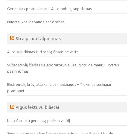
Geriausias pasirinkimas – Automobilių supirkimas
Nuotraukos ir spauda ant drobės
Straipsniu talpinimas
Auto supirkimas turi realią finansinę vertę
Sužadėtuvių žiedas su laboratorijoje užaugintu deimantu – tvarus
pasirinkimas
Ekstremalų krūvį atlaikančios medžiagos – Tiekimas sunkiajai
pramonei
Pigus lektuvu bilietai
Kaip išsirinkti geriausią pelėsio valiklį
Žieminių padangų žymėjimas yra svarbus – kaip išvengti klaidų