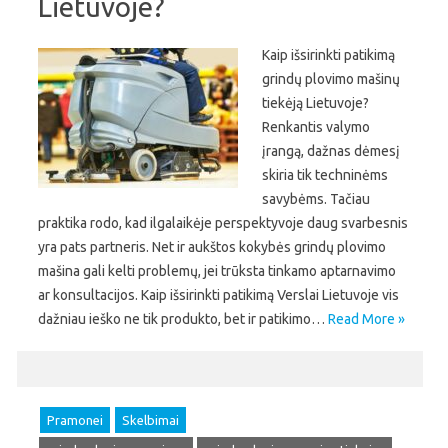
Lietuvoje?
Kaip išsirinkti patikimą
grindų plovimo mašinų
tiekėją Lietuvoje?
Renkantis valymo
įrangą, dažnas dėmesį
skiria tik techninėms
savybėms. Tačiau
praktika rodo, kad ilgalaikėje perspektyvoje daug svarbesnis
yra pats partneris. Net ir aukštos kokybės grindų plovimo
mašina gali kelti problemų, jei trūksta tinkamo aptarnavimo
ar konsultacijos. Kaip išsirinkti patikimą Verslai Lietuvoje vis
dažniau ieško ne tik produkto, bet ir patikimo…
Read More »
Pramonei
Skelbimai