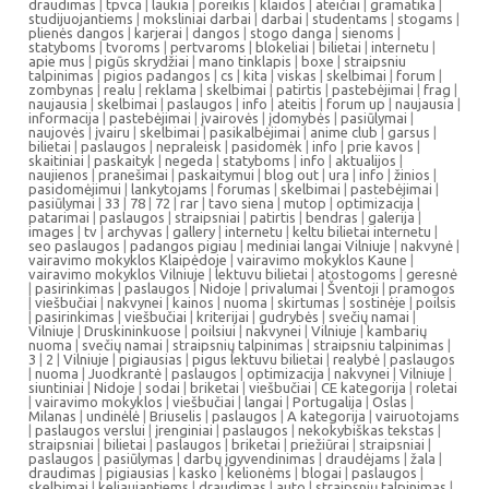
draudimas
|
tpvca
|
laukia
|
poreikis
|
klaidos
|
ateičiai
|
gramatika
|
studijuojantiems
|
moksliniai darbai
|
darbai
|
studentams
|
stogams
|
plienės dangos
|
karjerai
|
dangos
|
stogo danga
|
sienoms
|
statyboms
|
tvoroms
|
pertvaroms
|
blokeliai
|
bilietai
|
internetu
|
apie mus
|
pigūs skrydžiai
|
mano tinklapis
|
boxe
|
straipsniu
talpinimas
|
pigios padangos
|
cs
|
kita
|
viskas
|
skelbimai
|
forum
|
zombynas
|
realu
|
reklama
|
skelbimai
|
patirtis
|
pastebėjimai
|
frag
|
naujausia
|
skelbimai
|
paslaugos
|
info
|
ateitis
|
forum up
|
naujausia
|
informacija
|
pastebėjimai
|
įvairovės
|
įdomybės
|
pasiūlymai
|
naujovės
|
įvairu
|
skelbimai
|
pasikalbėjimai
|
anime club
|
garsus
|
bilietai
|
paslaugos
|
nepraleisk
|
pasidomėk
|
info
|
prie kavos
|
skaitiniai
|
paskaityk
|
negeda
|
statyboms
|
info
|
aktualijos
|
naujienos
|
pranešimai
|
paskaitymui
|
blog out
|
ura
|
info
|
žinios
|
pasidomėjimui
|
lankytojams
|
forumas
|
skelbimai
|
pastebėjimai
|
pasiūlymai
|
33
|
78
|
72
|
rar
|
tavo siena
|
mutop
|
optimizacija
|
patarimai
|
paslaugos
|
straipsniai
|
patirtis
|
bendras
|
galerija
|
images
|
tv
|
archyvas
|
gallery
|
internetu
|
keltu bilietai internetu
|
seo paslaugos
|
padangos pigiau
|
mediniai langai Vilniuje
|
nakvynė
|
vairavimo mokyklos Klaipėdoje
|
vairavimo mokyklos Kaune
|
vairavimo mokyklos Vilniuje
|
lektuvu bilietai
|
atostogoms
|
geresnė
|
pasirinkimas
|
paslaugos
|
Nidoje
|
privalumai
|
Šventoji
|
pramogos
|
viešbučiai
|
nakvynei
|
kainos
|
nuoma
|
skirtumas
|
sostinėje
|
poilsis
|
pasirinkimas
|
viešbučiai
|
kriterijai
|
gudrybės
|
svečių namai
|
Vilniuje
|
Druskininkuose
|
poilsiui
|
nakvynei
|
Vilniuje
|
kambarių
nuoma
|
svečių namai
|
straipsnių talpinimas
|
straipsniu talpinimas
|
3
|
2
|
Vilniuje
|
pigiausias
|
pigus lektuvu bilietai
|
realybė
|
paslaugos
|
nuoma
|
Juodkrantė
|
paslaugos
|
optimizacija
|
nakvynei
|
Vilniuje
|
siuntiniai
|
Nidoje
|
sodai
|
briketai
|
viešbučiai
|
CE kategorija
|
roletai
|
vairavimo mokyklos
|
viešbučiai
|
langai
|
Portugalija
|
Oslas
|
Milanas
|
undinėlė
|
Briuselis
|
paslaugos
|
A kategorija
|
vairuotojams
|
paslaugos verslui
|
įrenginiai
|
paslaugos
|
nekokybiškas tekstas
|
straipsniai
|
bilietai
|
paslaugos
|
briketai
|
priežiūrai
|
straipsniai
|
paslaugos
|
pasiūlymas
|
darbų įgyvendinimas
|
draudėjams
|
žala
|
draudimas
|
pigiausias
|
kasko
|
kelionėms
|
blogai
|
paslaugos
|
skelbimai
|
keliaujantiems
|
draudimas
|
auto
|
straipsnių talpinimas
|