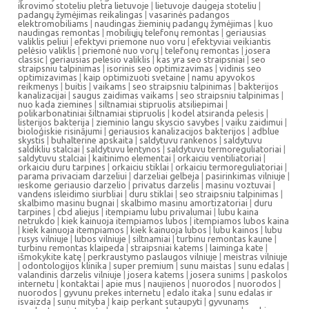
ikrovimo stoteliu pletra lietuvoje
|
lietuvoje daugeja stoteliu
|
padangų žymėjimas reikalingas
|
vasarinės padangos
elektromobiliams
|
naudingas žieminių padangų žymėjimas
|
kuo
naudingas remontas
|
mobiliųjų telefonų remontas
|
geriausias
valiklis peliui
|
efektyvi priemone nuo voru
|
efektyviai veikiantis
pelėsio valiklis
|
priemonė nuo vorų
|
telefonų remontas
|
josera
classic
|
geriausias pelesio valiklis
|
kas yra seo straipsniai
|
seo
straipsniu talpinimas
|
isorinis seo optimizavimas
|
vidinis seo
optimizavimas
|
kaip optimizuoti svetaine
|
namu apyvokos
reikmenys
|
buitis
|
vaikams
|
seo straipsniu talpinimas
|
bakterijos
kanalizacijai
|
saugus zaidimas vaikams
|
seo straipsniu talpinimas
|
nuo kada ziemines
|
siltnamiai stipruolis atsiliepimai
|
polikarbonatiniai šiltnamiai stipruolis
|
kodel atsiranda pelesis
|
listerijos bakterija
|
zieminio langu skyscio savybes
|
vaiku zaidimui
|
bioloģiskie risinājumi
|
geriausios kanalizacijos bakterijos
|
adblue
skystis
|
buhalterine apskaita
|
saldytuvu rankenos
|
saldytuvu
saldikliu stalciai
|
saldytuvu lentynos
|
saldytuvu termoreguliatoriai
|
saldytuvu stalciai
|
kaitinimo elementai
|
orkaiciu ventiliatoriai
|
orkaiciu duru tarpines
|
orkaiciu stiklai
|
orkaiciu termoreguliatoriai
|
parama privaciam darzeliui
|
darzeliai gelbeja
|
pasirinkimas vilniuje
|
ieskome geriausio darzelio
|
privatus darzelis
|
masinu voztuvai
|
vandens isleidimo siurbliai
|
duru stiklai
|
seo straipsniu talpinimas
|
skalbimo masinu bugnai
|
skalbimo masinu amortizatoriai
|
duru
tarpines
|
cbd aliejus
|
itempiamu lubu privalumai
|
lubu kaina
netrukdo
|
kiek kainuoja itempiamos lubos
|
itempiamos lubos kaina
|
kiek kainuoja itempiamos
|
kiek kainuoja lubos
|
lubu kainos
|
lubu
rusys vilniuje
|
lubos vilniuje
|
siltnamiai
|
turbinu remontas kaune
|
turbinu remontas klaipeda
|
straipsniai katems
|
laiminga kate
|
išmokykite katę
|
perkraustymo paslaugos vilniuje
|
meistras vilniuje
|
odontologijos klinika
|
super premium
|
sunu maistas
|
sunu edalas
|
valandinis darzelis vilniuje
|
josera katems
|
josera sunims
|
paskolos
internetu
|
kontaktai
|
apie mus
|
naujienos
|
nuorodos
|
nuorodos
|
nuorodos
|
gyvunu prekes internetu
|
edalo itaka
|
sunu edalas ir
isvaizda
|
sunu mityba
|
kaip perkant sutaupyti
|
gyvunams