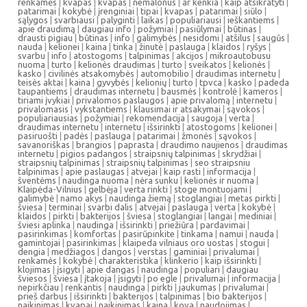
renkamės
|
kvapas
|
kvapas
|
nemalonus
|
ar kenkia
|
kaip atsikratyti
|
patarimai
|
kokybė
|
įrenginiai
|
tipai
|
kvapas
|
patarimai
|
siūlo
|
sąlygos
|
svarbiausi
|
palyginti
|
laikas
|
populiariausi
|
ieškantiems
|
apie draudimą
|
daugiau info
|
požymiai
|
pasiūlymai
|
būtinas
|
drausti pigiau
|
būtinas
|
info
|
galimybės
|
nesidomi
|
atšilus
|
saugūs
|
nauda
|
kelionei
|
kaina
|
tinka
|
žinutė
|
paslauga
|
klaidos
|
ryšys
|
svarbu
|
info
|
atostogoms
|
talpinimas
|
akcijos
|
mikroautobusu
nuoma
|
turto
|
kelionės draudimas
|
turto
|
sveikatos
|
kelionės
|
kasko
|
civilinės atsakomybės
|
automobilio
|
draudimas internetu
|
teisės aktai
|
kaina
|
gyvybės
|
kelionių
|
turto
|
tpvca
|
kasko
|
padeda
taupantiems
|
draudimas internetu
|
bausmės
|
kontrolė
|
kameros
|
tiriami įvykiai
|
privalomos paslaugos
|
apie privalomą
|
internetu
|
privalomasis
|
vykstantiems
|
klausimai ir atsakymai
|
sąvokos
|
populiariausias
|
požymiai
|
rekomendacija
|
saugoja
|
verta
|
draudimas internetu
|
internetu
|
išsirinkti
|
atostogoms
|
kelionei
|
pasiruošti
|
padės
|
paslauga
|
patarimai
|
žmonės
|
sąvokos
|
savanoriškas
|
brangios
|
paprasta
|
draudimo naujienos
|
draudimas
internetu
|
pigios padangos
|
straipsnių talpinimas
|
skrydžiai
|
straipsnių talpinimas
|
straipsnių talpinimas
|
seo straipsniu
talpinimas
|
apie paslaugas
|
atvejai
|
kaip rasti
|
informacija
|
šventėms
|
naudinga nuoma
|
nėra sunku
|
kelionės ir nuoma
|
Klaipėda-Vilnius
|
gelbėja
|
verta rinkti
|
stoge montuojami
|
galimybė
|
namo akys
|
naudinga žiemą
|
stoglangiai
|
metas pirkti
|
šviesa
|
terminai
|
svarbi dalis
|
atvejai
|
paslauga
|
verta
|
kokybė
|
klaidos
|
pirkti
|
bakterijos
|
šviesa
|
stoglangiai
|
langai
|
mediniai
|
šviesi aplinka
|
naudinga
|
išsirinkti
|
priežiūra
|
pardavimai
|
pasirinkimas
|
komfortas
|
pasirūpinkite
|
tinkama
|
namui
|
nauda
|
gamintojai
|
pasirinkimas
|
klaipeda vilniaus oro uostas
|
stogui
|
dengia
|
medžiagos
|
dangos
|
verstas
|
gaminiai
|
privalumai
|
renkamės
|
kokybė
|
charakteristika
|
klinkerio
|
kaip išsirinkti
|
klojimas
|
įsigyti
|
apie dangas
|
naudinga
|
populiari
|
daugiau
šviesos
|
šviesa
|
įtakoja
|
įsigyti
|
po egle
|
privalumai
|
informacija
|
nepirkčiau
|
renkantis
|
naudinga
|
pirkti
|
jaukumas
|
privalumai
|
prieš darbus
|
išsirinkti
|
bakterijos
|
talpinimas
|
bio bakterijos
|
naikinimas
|
kvapai
|
naikinimas
|
kaina
|
kova
|
naudojimas
|