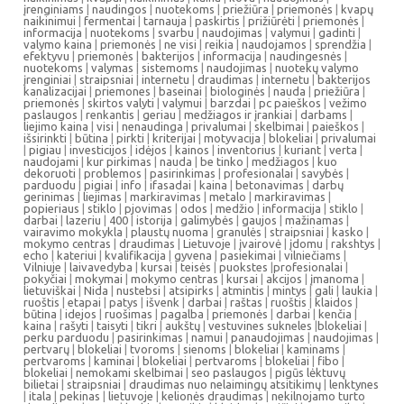
įrenginiams
|
naudingos
|
nuotekoms
|
priežiūra
|
priemonės
|
kvapų
naikinimui
|
fermentai
|
tarnauja
|
paskirtis
|
prižiūrėti
|
priemonės
|
informacija
|
nuotekoms
|
svarbu
|
naudojimas
|
valymui
|
gadinti
|
valymo kaina
|
priemonės
|
ne visi
|
reikia
|
naudojamos
|
sprendžia
|
efektyvu
|
priemonės
|
bakterijos
|
informacija
|
naudingesnės
|
nuotekoms
|
valymas
|
sistemoms
|
naudojimas
|
nuotekų valymo
įrenginiai
|
straipsniai
|
internetu
|
draudimas
|
internetu
|
bakterijos
kanalizacijai
|
priemones
|
baseinai
|
biologinės
|
nauda
|
priežiūra
|
priemonės
|
skirtos valyti
|
valymui
|
barzdai
|
pc paieškos
|
vežimo
paslaugos
|
renkantis
|
geriau
|
medžiagos ir įrankiai
|
darbams
|
liejimo kaina
|
visi
|
nenaudinga
|
privalumai
|
skelbimai
|
paieškos
|
išsirinkti
|
būtina
|
pirkti
|
kriterijai
|
motyvacija
|
blokeliai
|
privalumai
|
pigiau
|
investicijos
|
idėjos
|
kainos
|
inventorius
|
kuriant
|
verta
|
naudojami
|
kur pirkimas
|
nauda
|
be tinko
|
medžiagos
|
kuo
dekoruoti
|
problemos
|
pasirinkimas
|
profesionalai
|
savybės
|
parduodu
|
pigiai
|
info
|
ifasadai
|
kaina
|
betonavimas
|
darbų
gerinimas
|
liejimas
|
markiravimas
|
metalo
|
markiravimas
|
popieriaus
|
stiklo
|
pjovimas
|
odos
|
medžio
|
informacija
|
stiklo
|
darbai
|
lazeriu
|
400
|
istorija
|
galimybės
|
gaujos
|
mažinamas
|
vairavimo mokykla
|
plaustų nuoma
|
granulės
|
straipsniai
|
kasko
|
mokymo centras
|
draudimas
|
Lietuvoje
|
įvairovė
|
įdomu
|
rakshtys
|
echo
|
kateriui
|
kvalifikacija
|
gyvena
|
pasiekimai
|
vilniečiams
|
Vilniuje
|
laivavedyba
|
kursai
|
teisės
|
puokstes
|
profesionalai
|
pokyčiai
|
mokymai
|
mokymo centras
|
kursai
|
akcijos
|
įmanoma
|
lietuviškai
|
Nida
|
nustebsi
|
atsipirks
|
atmintis
|
mintys
|
gali
|
laukia
|
ruoštis
|
etapai
|
patys
|
išvenk
|
darbai
|
raštas
|
ruoštis
|
klaidos
|
būtina
|
idejos
|
ruošimas
|
pagalba
|
priemonės
|
darbai
|
kenčia
|
kaina
|
rašyti
|
taisyti
|
tikri
|
aukštų
|
vestuvines sukneles
|
blokeliai
|
perku parduodu
|
pasirinkimas
|
namui
|
panaudojimas
|
naudojimas
|
pertvarų
|
blokeliai
|
tvoroms
|
sienoms
|
blokeliai
|
kaminams
|
pertvaroms
|
kaminai
|
blokeliai
|
pertvaroms
|
blokeliai
|
fibo
|
blokeliai
|
nemokami skelbimai
|
seo paslaugos
|
pigūs lėktuvų
bilietai
|
straipsniai
|
draudimas nuo nelaimingų atsitikimų
|
lenktynes
|
itala
|
pekinas
|
lietuvoje
|
kelionės draudimas
|
nekilnojamo turto