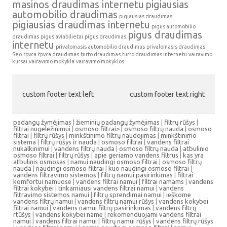
masinos draudimas internetu
pigiausias
automobilio draudimas
pigiausias draudimas
pigiausias draudimas internetu
pigus automobilio
pigus draudimas
draudimas
pigus aviabilietai
pigus draudimas
internetu
privalomasis automobilio draudimas
privalomasis draudimas
Seo
tpvca
tpvca draudimas
turto draudimas
turto draudimas internetu
vairavimo
kursai
vairavimo mokykla
vairavimo mokyklos
custom footer text left
custom footer text right
padangų žymėjimas
|
žieminių padangų žymėjimas
|
filtrų rūšys
|
filtrai nugeležinimui
|
osmoso filtrai> |
osmoso filtrų nauda
|
osmoso
filtrai
|
filtrų rūšys
|
minkštinimo filtrų naudojimas
|
minkštinimo
sistema
|
filtrų rūšys ir nauda
|
osmoso filtrai
|
vandens filtrai
nukalkinimui
|
vandens filtrų nauda
|
osmoso filtrų nauda
|
atbulinio
osmoso filtrai
|
filtrų rūšys
|
apie geriamo vandens filtrus
|
kas yra
atbulinis osmosas
|
namui naudingi osmoso filtrai
|
osmoso filtrų
nauda
|
naudingi osmoso filtrai
|
kuo naudingi osmoso filtrai
|
vandens filtravimo sistemos
|
filtrų namui pasirinkimas
|
filtrai
komfortui namuose
|
vandens filtrai namui
|
filtrai namams
|
vandens
filtrai kokybei
|
tinkamiausi vandens filtrai namui
|
vandens
filtravimo sistemos namui
|
filtrų sprendimai namui
|
ieškome
vandens filtrų namui
|
vandens filtrų namui rūšys
|
vandens kokybei
filtrai namui
|
vandens namui filtrų pasirinkimas
|
vandens filtrų
rtūšys
|
vandens kokybei name
|
rekomenduojami vandens filtrai
namui
|
vandens filtrai namui
|
filtrų namui rūšys
|
vandens filtrų rūšys