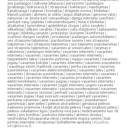
seo paslaugos
|
nakvyne
|
ekipazai
|
pervezimo
|
paslaugos
|
prabangu
|
buksvarus.lt
|
straipsniai
|
bakterijos
|
naudojimas
|
kanalizacijai
|
valymas
|
kontaktai
|
drėgmės norma
|
blokeliai
|
klijuoti pačiam
|
akmens ar stiklo
|
pigus išlaikymas
|
geresnė vata
|
namuose
|
ar žinote kad
|
nenaudinga
|
danga internetu
|
perkant
|
perkant vatą
|
plytelės
|
rekomenduojami
|
mitai ir blokeliai
|
atsakymai
|
sprendimai
|
apželdintas stogas
|
arko savybės
|
silikatiniai
|
silikato savybės
|
fasadui
|
vata statyboms
|
žaliuojantis
stogas
|
blokelių savynės
|
priežastys
|
kuriame
|
komfortas
|
svarbios dangos savybės
|
privalumai
|
padangos automobiliams
|
seo straipsniu talpinimas
|
parduotuve sunims
|
seo straipsniu
talpinimas
|
seo straipsniu talpinimas
|
seo talpinimo populiarumas
|
seo straipsniu talpinimas
|
vasarines ar universalios
|
rasymas ir
talpinimas
|
padangos internetu
|
vasarines internetu
|
vasarines
internetu
|
vasarines
|
vasarines laiku
|
vasarines internetu
|
taupantiems laika
|
vasariniu pirkimas
|
naujos vasarines
|
vasarines
pigiau
|
vasariniu kokybe
|
vasarines internetu
|
vasarines populiarios
|
naudinga zinoti
|
hankook vasarines
|
perka vasarines
|
vasariniu
pasirinkimas
|
vasarines elektromobiliams
|
vasarines laiku
|
pirkti
vasarines
|
diziausias pasirinkimas
|
vasarines internetu
|
vasarines
|
vasarines
|
vasarines internetu
|
vasariniu privalumai
|
vasarines
elektromobiliams
|
vasarines pagiau
|
naujos vasarines internetu
|
vasarines internetu
|
vasarines isigyti internetu
|
pigios vasarines
internetu
|
vasarines internetu
|
vasariniu nusidevejimas
|
vasarines
internetu
|
vasaros sezonui
|
perkant vasarines
|
vasarai internetu
|
vasarines pigiau
|
kaip susirasti vasarines
|
perkant vasarines
|
perkame vasarines
|
apie vasarines padangas
|
populiariausi
gamintojai
|
apie pelesi
|
pelesio atsiradimui
|
geriausia pelesio
naikinimo priemone
|
kodel atsiranda pelesis
|
kaip isnaikinti pelesi
|
pelesio sukeliamos ligos
|
paskola visa para
|
nedirbantiems nuo 18
metu
|
sms kreditas
|
paskolos internetu
|
akmens druska
|
veidrodiniai fotoaparatai nikon
|
renkantis maista sunims
|
buk
pirmas internete
|
straipsniai
|
buhalterine apskaita
| el.paštas.:
info@itturas.lt