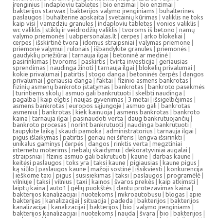
įrenginius
|
indaploviu tabletes
|
bio enzimai
|
bio enzimai
|
bakterijos starwax
|
bakterijos valymo įrenginiams
|
buhalterines
paslaugos
|
buhalterine apskaita
|
svetainių kūrimas
|
valiklis ne toks
kaip visi
|
vamzdziu granules
|
indaploviu tabletes
|
vonios valiklis
|
wc valiklis
|
stiklų ir veidrodžių valiklis
|
tvoroms iš betono
|
namų
valymo priemonės
|
uabpersonalas.lt
|
cerpes
|
arko blokeliai
|
cerpes
|
išskirtinė tvora
|
idomus straipsniai
|
valymas priemone
|
priemonė valymui
|
rulonais
|
išbandykite granules
|
priemonės
|
gaudyklių priežiūrai
|
tarnauja ilgai
|
betoninė ar medinė
|
pasirinkimas
|
tvoroms
|
paskirtis
|
tvirta investicija
|
geriausias
sprendimas
|
naudinga žinoti
|
tarnauja ilgai
|
blokelių privalumai
|
kokie privalumai
|
patirtis
|
stogo danga
|
betoninės čerpės
|
dangos
privalumai
|
geriausia danga
|
faktai
|
fizinio asmens bankrotas
|
fizinių asmenų bankroto įstatymas
|
bankrotas
|
bankroto pasekmės
|
turintiems skolų
|
asmuo gali bankrutuoti
|
skelbti naudinga
|
pagalba
|
kaip elgtis
|
naujas gyvenimas
|
3 metai
|
išsigelbėjimas
|
asmens bankrotas
|
europos sąjungoje
|
asmuo gali
|
bankrotas
asmeniui
|
bankrotas
|
kiek kainuoja
|
asmens bankrotas
|
bankroto
kaina
|
tarnauja ilgai
|
pasinaudoti verta
|
daug bankrutuojančių
|
bankroto procesas
|
norint bankrutuoti
|
naudinga bankrutuoti
|
taupykite laiką
|
skaudi pamoka
|
administratorius
|
tarnauja ilgai
|
pigus išlaikymas
|
patirtis
|
geriau nei šiferis
|
lengva išsirinkti
|
unikalus gaminys
|
čerpės
|
dangos
|
rinktis verta
|
megztiniai
internetu moterims
|
riebalų skaidymui
|
dekoratyviniai augalai
|
straipsniai
|
fizinis asmuo gali bakrutuoti
|
kaune
|
darbas kaune
|
keitėsi paslaugos
|
toks yra
|
taksi kaune
|
pigiausias
|
kaune pigus
|
ką siūlo
|
paslaugos kaune
|
mažoji sostinė
|
išsikviesti
|
konkurencija
|
ieškome taxi
|
pigus
|
susisiekimas
|
taksi
|
paslaugos
|
programėlė
|
vilniuje
|
taksi
|
vilnius
|
taxi
|
kainos
|
švaros prekės
|
kaip atkimsti
|
laiptų kaina
|
auto1
|
gėlių puokštės
|
dantu protezavimas kaina
|
bakterijos kanalizacijai
|
nuotekoms
|
mikroautobusu
|
blogas
|
apie
bakterijas
|
kanalizacijai
|
situacija
|
padeda
|
bakterijos
|
bakterijos
kanalizacijai
|
kanalizacijai
|
bakterijos
|
bio
|
valymo įrenginiams
|
bakterijos kanalizacijai
|
nuotekoms
|
nauda
|
švara
|
bio
|
bakterijos
|