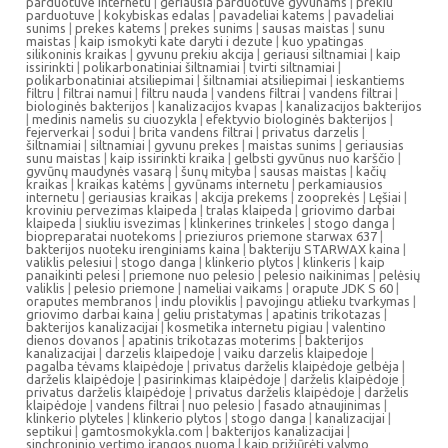
parduotuve internetu
|
geriausia parduotuve gyvunams
|
prekiu
parduotuve
|
kokybiskas edalas
|
pavadeliai katems
|
pavadeliai
sunims
|
prekes katems
|
prekes sunims
|
sausas maistas
|
sunu
maistas
|
kaip ismokyti kate daryti i dezute
|
kuo ypatingas
silikoninis kraikas
|
gyvunu prekiu akcija
|
geriausi siltnamiai
|
kaip
issirinkti
|
polikarbonatiniai šiltnamiai
|
tvirti siltnamiai
|
polikarbonatiniai atsiliepimai
|
šiltnamiai atsiliepimai
|
ieskantiems
filtru
|
filtrai namui
|
filtru nauda
|
vandens filtrai
|
vandens filtrai
|
biologinės bakterijos
|
kanalizacijos kvapas
|
kanalizacijos bakterijos
|
medinis namelis su ciuozykla
|
efektyvio biologinės bakterijos
|
fejerverkai
|
sodui
|
brita vandens filtrai
|
privatus darzelis
|
šiltnamiai
|
siltnamiai
|
gyvunu prekes
|
maistas sunims
|
geriausias
sunu maistas
|
kaip issirinkti kraika
|
gelbsti gyvūnus nuo karščio
|
gyvūnų maudynės vasarą
|
šunų mityba
|
sausas maistas
|
kačių
kraikas
|
kraikas katėms
|
gyvūnams internetu
|
perkamiausios
internetu
|
geriausias kraikas
|
akcija prekems
|
zooprekės
|
Lęšiai
|
kroviniu pervezimas klaipeda
|
tralas klaipeda
|
griovimo darbai
klaipeda
|
siukliu isvezimas
|
klinkerines trinkeles
|
stogo danga
|
biopreparatai nuotekoms
|
prieziuros priemone starwax 637
|
bakterijos nuoteku irenginiams kaina
|
bakteriju STARWAX kaina
|
valiklis pelesiui
|
stogo danga
|
klinkerio plytos
|
klinkeris
|
kaip
panaikinti pelesi
|
priemone nuo pelesio
|
pelesio naikinimas
|
pelėsių
valiklis
|
pelesio priemone
|
nameliai vaikams
|
orapute JDK S 60
|
oraputes membranos
|
indu ploviklis
|
pavojingu atlieku tvarkymas
|
griovimo darbai kaina
|
geliu pristatymas
|
apatinis trikotazas
|
bakterijos kanalizacijai
|
kosmetika internetu pigiau
|
valentino
dienos dovanos
|
apatinis trikotazas moterims
|
bakterijos
kanalizacijai
|
darzelis klaipedoje
|
vaiku darzelis klaipedoje
|
pagalba tėvams klaipėdoje
|
privatus darželis klaipėdoje gelbėja
|
darželis klaipėdoje
|
pasirinkimas klaipėdoje
|
darželis klaipėdoje
|
privatus darželis klaipėdoje
|
privatus darželis klaipėdoje
|
darželis
klaipėdoje
|
vandens filtrai
|
nuo pelesio
|
fasado atnaujinimas
|
klinkerio plyteles
|
klinkerio plytos
|
stogo danga
|
kanalizacijai
|
septikui
|
gamtosmokykla.com
|
bakterijos kanalizacijai
|
sinchroninio vertimo įrangos nuoma
|
kaip prižiūrėti valymo