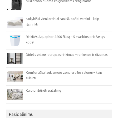
Mikrofono nuoma kokybiškiems renginiams
Kokybiški vienkartiniai rankšluosčiai verslui – kaip
išsirinkti
Rinkitės Aquaphor S800 filtrą – 5 svarbios priežastys
kodėl
Didelis vidaus durų pasirinkimas – rankenos ir dizainas
Komfortiška laukiamojo zona grožio salonui – kaip
sukurti
Kaip prižiūrėti patalynę
Pasidalinimui