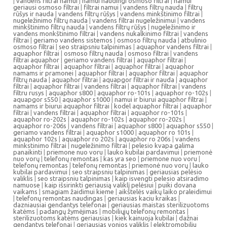
|
vandens filtrai namui
|
namui naudingi osmoso filtrai
|
namui
geriausi osmoso filtrai
|
filtrai namui
|
vandens filtrų nauda
|
filtrų
rūšys ir nauda
|
vandens filtrų rūšys
|
vandens minkštinimo filtrai
|
nugeležinimo filtrų nauda
|
vandens filtrai nugeležinimui
|
vandens
minkštinimo filtrų nauda
|
vandens filtrų rūšys
|
nugeležinimo ir
vandens monkštinimo filtrai
|
vandens nukalkinimo filtrai
|
vandens
filtrai
|
geriamo vandens sistemos
|
osmoso filtrų nauda
|
atbulinio
osmoso filtrai
|
seo straipsniu talpinimas
|
aquaphor vandens filtrai
|
aquaphor filtrai
|
osmoso filtrų nauda
|
osmoso filtrai
|
vandens
filtrai aquaphor
|
geriamo vandens filtrai
|
aquaphor filtrai
|
aquaphor filtrai
|
aquaphor filtrai
|
aquaphor filtrai
|
aquaphor
namams ir pramonei
|
aquaphor filtrai
|
aquaphor filtrai
|
aquaphor
filtrų nauda
|
aquaphor filtrai
|
aquapgor filtrai ir nauda
|
aquaphor
filtrai
|
aquaphor filtrai
|
vandens filtrai
|
aquaphor filtrai
|
vandens
filtru rusys
|
aquaphor s800
|
aquaphor ro-101s
|
aquaphor ro-102s
|
aquapgor s550
|
aquaphor s1000
|
namui ir biurui aquaphor filtrai
|
namams ir biurui aquaphor filtrai
|
kodel aquaphor filtrai
|
aquaphor
filtrai
|
vandens filtrai
|
aquaphor filtrai
|
aquaphor ro-101s
|
aquaphor ro-202s
|
aquaphor ro-102s
|
aquaphor ro-202s
|
aquaphor ro-206s
|
vandens filtrai
|
aquaphor s800
|
aquaphor s550
|
geriamo vandens filtrai
|
aquaphor s1000
|
aquaphor ro 101s
|
aquaphor 102s
|
aquaphor ro 202s
|
aquaphor ro 206s
|
vandens
minkstinimo filtrai
|
nugeležinimo filtrai
|
pelesio kvapa galima
panaikinti
|
priemone nuo voru
|
lauko kubilai pardavimui
|
priemonė
nuo vorų
|
telefonų remontas
|
kas yra seo
|
priemone nuo voru
|
telefonų remontas
|
telefonų remontas
|
priemonė nuo vorų
|
lauko
kubilai pardavimui
|
seo straipsniu talpinimas
|
geriausias pelėsio
valiklis
|
seo straipsniu talpinimas
|
kaip isvengti pelesio atsiradimo
namuose
|
kaip išsirinkti geriausią valiklį pelėsiui
|
puiki dovana
vaikams
|
smagiam žaidimui kieme
|
aikštelės vaikų laiko praleidimui
|
telefonų remontas naudingas
|
geriausias kaciu kraikas
|
dazniausiai gendantys telefonai
|
geriausias maistas sterilizuotoms
katėms
|
padangų žymėjimas
|
mobiliųjų telefonų remontas
|
sterilizuotoms katėms geriausias
|
kiek kainuoja kubilai
|
dažnai
gendantys telefonai
|
geriausias vonios valiklis
|
elektromobiliu