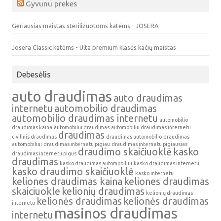
Gyvunu prekes
Geriausias maistas sterilizuotoms katėms - JOSERA
Josera Classic katėms - Ulta premium klasės kačių maistas
Debesėlis
auto draudimas
auto draudimas
internetu
automobilio draudimas
automobilio draudimas internetu
automobilio
draudimas kaina
automobiliu draudimas
automobiliu draudimas internetu
draudimas
civilinis draudimas
draudimas automobilio
draudimas
automobiliui
draudimas internetu pigiau
draudimas internetu pigiausias
draudimo skaičiuoklė
kasko
draudimas internetu pigus
draudimas
kasko draudimas automobiliui
kasko draudimas internetu
kasko draudimo skaičiuoklė
kasko internetu
keliones draudimas kaina
keliones draudimas
skaiciuokle
kelionių draudimas
kelionių draudimas
kelionės draudimas
kelionės draudimas
internetu
masinos draudimas
internetu