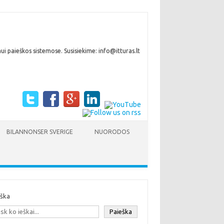
i paieškos sistemose. Susisiekime: info@itturas.lt
BILANNONSER SVERIGE
NUORODOS
eška
Paieška