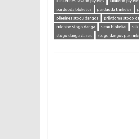
klinkerinės fasado plytelės
klinkerio plytele
parduoda blokelius
parduoda trinkeles
p
plienines stogu dangos
prilydoma stogo d
rulonine stogo danga
sienu blokeliai
sili
stogo danga classic
stogo dangos pasirink