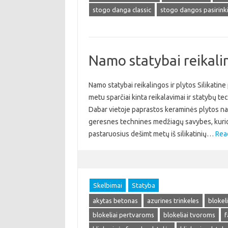
stogo danga classic
stogo dangos pasirink
Namo statybai reikalin
Namo statybai reikalingos ir plytos Silikatin
metu sparčiai kinta reikalavimai ir statybų te
Dabar vietoje paprastos keraminės plytos nau
geresnes technines medžiagų savybes, kurios
pastaruosius dešimt metų iš silikatinių…
Rea
Skelbimai
Statyba
akytas betonas
azurines trinkeles
blokel
blokeliai pertvaroms
blokeliai tvoroms
f