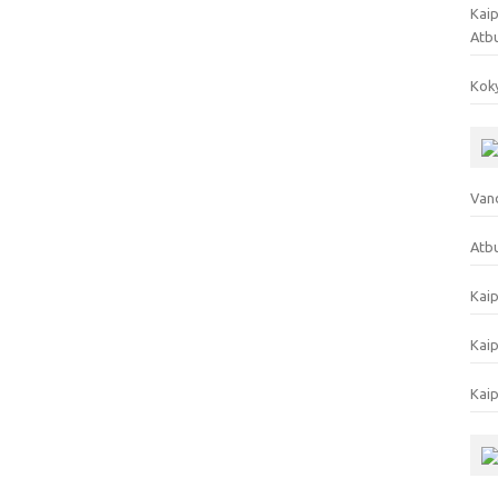
Kaip
Atb
Koky
Vand
Atbu
Kaip
Kaip
Kaip