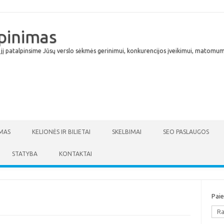
lpinimas
 jį patalpinsime Jūsų verslo sėkmės gerinimui, konkurencijos įveikimui, matomumu
Skip to content
MAS
KELIONĖS IR BILIETAI
SKELBIMAI
SEO PASLAUGOS
STATYBA
KONTAKTAI
Pai