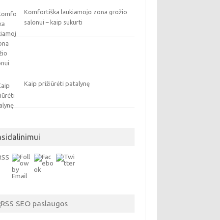
Komfortiška laukiamojo zona grožio
salonui – kaip sukurti
Kaip prižiūrėti patalynę
asidalinimui
SEO paslaugos