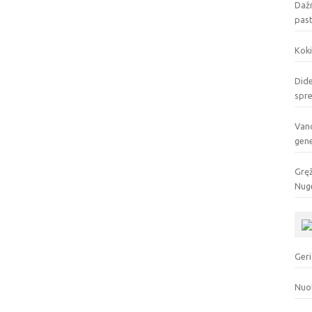
Dažn
pas
Koki
Dide
spr
Vand
gen
Gręž
Nuge
Geri
Nuo