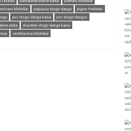
s fasadui
pamatiniai blokai kaina
pamatu blokeliai
ertvaru blokeliai
pigiausia stogo danga
pigios trinkeles
anga
pvc stogo danga kaina
pvc stogo dangos
katine plyta
skardine stogo danga kaina
imas
ventiliaciniai blokeliai