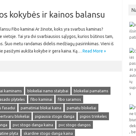
N
os kokybės ir kainos balansu
lansu Fibo kaminai Ar žinote, koks yra svarbus kaminas?
 vietoje. Tai yra dvi svarbiausios sąlygos, kurios būtinos tam,
s. Šiuo metu randamas didelis medžiagų pasirinkimas. Vieni iš
rie pasižymi aukšta kokybe ir gera kaina. Ką…
Read More »
iai kaminams
blokeliai namo statybai
blokeliai pamatams
asado plyteles
fibo kaminai
fibo saramos
s fasadui
pamatiniai blokai kaina
pamatu blokeliai
ertvaru blokeliai
pigiausia stogo danga
pigios trinkeles
anga
pvc stogo danga kaina
pvc stogo dangos
katine plyta
skardine stogo danga kaina