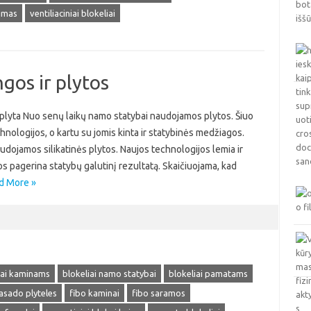
imas
ventiliaciniai blokeliai
gos ir plytos
e plyta Nuo senų laikų namo statybai naudojamos plytos. Šiuo
chnologijos, o kartu su jomis kinta ir statybinės medžiagos.
dojamos silikatinės plytos. Naujos technologijos lemia ir
 pagerina statybų galutinį rezultatą. Skaičiuojama, kad
d More »
iai kaminams
blokeliai namo statybai
blokeliai pamatams
asado plyteles
fibo kaminai
fibo saramos