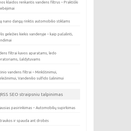
os klaidos renkantis vandens filtrus – Praktiški
tebėjimai
ą nano dangą rinktis automobilio stiklams
lis geležies kiekis vandenyje – kaip pašalinti,
endimai
ens filtrai kavos aparatams, ledo
eratoriams, šaldytuvams
inio vandens filtrai – Minkštinimui,
ležinimui, Vandenilio sulfido šalinimui
SEO straipsniu talpinimas
ausias pasirinkimas – Automobilių supirkimas
traukos ir spauda ant drobės