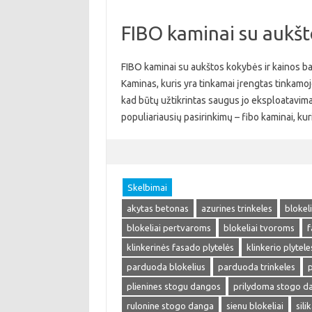
FIBO kaminai su aukšt
FIBO kaminai su aukštos kokybės ir kainos ba
Kaminas, kuris yra tinkamai įrengtas tinkamoje
kad būtų užtikrintas saugus jo eksploatavima
populiariausių pasirinkimų – fibo kaminai, ku
Skelbimai
akytas betonas
azurines trinkeles
blokel
blokeliai pertvaroms
blokeliai tvoroms
f
klinkerinės fasado plytelės
klinkerio plytele
parduoda blokelius
parduoda trinkeles
p
plienines stogu dangos
prilydoma stogo d
rulonine stogo danga
sienu blokeliai
sili