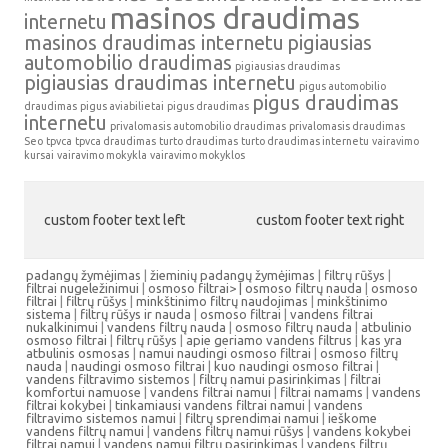
masinos draudimas
internetu
masinos draudimas internetu
pigiausias
automobilio draudimas
pigiausias draudimas
pigiausias draudimas internetu
pigus automobilio
pigus draudimas
draudimas
pigus aviabilietai
pigus draudimas
internetu
privalomasis automobilio draudimas
privalomasis draudimas
Seo
tpvca
tpvca draudimas
turto draudimas
turto draudimas internetu
vairavimo
kursai
vairavimo mokykla
vairavimo mokyklos
custom footer text left
custom footer text right
padangų žymėjimas
|
žieminių padangų žymėjimas
|
filtrų rūšys
|
filtrai nugeležinimui
|
osmoso filtrai> |
osmoso filtrų nauda
|
osmoso
filtrai
|
filtrų rūšys
|
minkštinimo filtrų naudojimas
|
minkštinimo
sistema
|
filtrų rūšys ir nauda
|
osmoso filtrai
|
vandens filtrai
nukalkinimui
|
vandens filtrų nauda
|
osmoso filtrų nauda
|
atbulinio
osmoso filtrai
|
filtrų rūšys
|
apie geriamo vandens filtrus
|
kas yra
atbulinis osmosas
|
namui naudingi osmoso filtrai
|
osmoso filtrų
nauda
|
naudingi osmoso filtrai
|
kuo naudingi osmoso filtrai
|
vandens filtravimo sistemos
|
filtrų namui pasirinkimas
|
filtrai
komfortui namuose
|
vandens filtrai namui
|
filtrai namams
|
vandens
filtrai kokybei
|
tinkamiausi vandens filtrai namui
|
vandens
filtravimo sistemos namui
|
filtrų sprendimai namui
|
ieškome
vandens filtrų namui
|
vandens filtrų namui rūšys
|
vandens kokybei
filtrai namui
|
vandens namui filtrų pasirinkimas
|
vandens filtrų