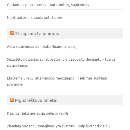
Geriausias pasirinkimas – Automobilių supirkimas
Nuotraukos ir spauda ant drobės
Straipsniu talpinimas
Auto supirkimas turi realią finansinę vertę
Sužadėtuvių žiedas su laboratorijoje užaugintu deimantu – tvarus
pasirinkimas
Ekstremalų krūvį atlaikančios medžiagos – Tiekimas sunkiajai
pramonei
Pigus lektuvu bilietai
Kaip išsirinkti geriausią pelėsio valiklį
Žieminių padangų žymėjimas yra svarbus – kaip išvengti klaidų