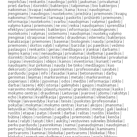
nepirkčiau
|
renkantis
|
naudinga
|
pirkti
|
jaukumas
|
privalumai
|
prieš darbus
|
išsirinkti
|
bakterijos
|
talpinimas
|
bio bakterijos
|
naikinimas
|
kvapai
|
naikinimas
|
kaina
|
kova
|
naudojimas
|
įrenginiams
|
naudingos
|
nuotekoms
|
priežiūra
|
priemonės
|
kvapų
naikinimui
|
fermentai
|
tarnauja
|
paskirtis
|
prižiūrėti
|
priemonės
|
informacija
|
nuotekoms
|
svarbu
|
naudojimas
|
valymui
|
gadinti
|
valymo kaina
|
priemonės
|
ne visi
|
reikia
|
naudojamos
|
sprendžia
|
efektyvu
|
priemonės
|
bakterijos
|
informacija
|
naudingesnės
|
nuotekoms
|
valymas
|
sistemoms
|
naudojimas
|
nuotekų valymo
įrenginiai
|
straipsniai
|
internetu
|
draudimas
|
internetu
|
bakterijos
kanalizacijai
|
priemones
|
baseinai
|
biologinės
|
nauda
|
priežiūra
|
priemonės
|
skirtos valyti
|
valymui
|
barzdai
|
pc paieškos
|
vežimo
paslaugos
|
renkantis
|
geriau
|
medžiagos ir įrankiai
|
darbams
|
liejimo kaina
|
visi
|
nenaudinga
|
privalumai
|
skelbimai
|
paieškos
|
išsirinkti
|
būtina
|
pirkti
|
kriterijai
|
motyvacija
|
blokeliai
|
privalumai
|
pigiau
|
investicijos
|
idėjos
|
kainos
|
inventorius
|
kuriant
|
verta
|
naudojami
|
kur pirkimas
|
nauda
|
be tinko
|
medžiagos
|
kuo
dekoruoti
|
problemos
|
pasirinkimas
|
profesionalai
|
savybės
|
parduodu
|
pigiai
|
info
|
ifasadai
|
kaina
|
betonavimas
|
darbų
gerinimas
|
liejimas
|
markiravimas
|
metalo
|
markiravimas
|
popieriaus
|
stiklo
|
pjovimas
|
odos
|
medžio
|
informacija
|
stiklo
|
darbai
|
lazeriu
|
400
|
istorija
|
galimybės
|
gaujos
|
mažinamas
|
vairavimo mokykla
|
plaustų nuoma
|
granulės
|
straipsniai
|
kasko
|
mokymo centras
|
draudimas
|
Lietuvoje
|
įvairovė
|
įdomu
|
rakshtys
|
echo
|
kateriui
|
kvalifikacija
|
gyvena
|
pasiekimai
|
vilniečiams
|
Vilniuje
|
laivavedyba
|
kursai
|
teisės
|
puokstes
|
profesionalai
|
pokyčiai
|
mokymai
|
mokymo centras
|
kursai
|
akcijos
|
įmanoma
|
lietuviškai
|
Nida
|
nustebsi
|
atsipirks
|
atmintis
|
mintys
|
gali
|
laukia
|
ruoštis
|
etapai
|
patys
|
išvenk
|
darbai
|
raštas
|
ruoštis
|
klaidos
|
būtina
|
idejos
|
ruošimas
|
pagalba
|
priemonės
|
darbai
|
kenčia
|
kaina
|
rašyti
|
taisyti
|
tikri
|
aukštų
|
vestuvines sukneles
|
blokeliai
|
perku parduodu
|
pasirinkimas
|
namui
|
panaudojimas
|
naudojimas
|
pertvarų
|
blokeliai
|
tvoroms
|
sienoms
|
blokeliai
|
kaminams
|
pertvaroms
|
kaminai
|
blokeliai
|
pertvaroms
|
blokeliai
|
fibo
|
blokeliai
|
nemokami skelbimai
|
seo paslaugos
|
pigūs lėktuvų