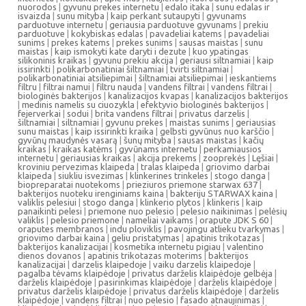
nuorodos
|
gyvunu prekes internetu
|
edalo itaka
|
sunu edalas ir
isvaizda
|
sunu mityba
|
kaip perkant sutaupyti
|
gyvunams
parduotuve internetu
|
geriausia parduotuve gyvunams
|
prekiu
parduotuve
|
kokybiskas edalas
|
pavadeliai katems
|
pavadeliai
sunims
|
prekes katems
|
prekes sunims
|
sausas maistas
|
sunu
maistas
|
kaip ismokyti kate daryti i dezute
|
kuo ypatingas
silikoninis kraikas
|
gyvunu prekiu akcija
|
geriausi siltnamiai
|
kaip
issirinkti
|
polikarbonatiniai šiltnamiai
|
tvirti siltnamiai
|
polikarbonatiniai atsiliepimai
|
šiltnamiai atsiliepimai
|
ieskantiems
filtru
|
filtrai namui
|
filtru nauda
|
vandens filtrai
|
vandens filtrai
|
biologinės bakterijos
|
kanalizacijos kvapas
|
kanalizacijos bakterijos
|
medinis namelis su ciuozykla
|
efektyvio biologinės bakterijos
|
fejerverkai
|
sodui
|
brita vandens filtrai
|
privatus darzelis
|
šiltnamiai
|
siltnamiai
|
gyvunu prekes
|
maistas sunims
|
geriausias
sunu maistas
|
kaip issirinkti kraika
|
gelbsti gyvūnus nuo karščio
|
gyvūnų maudynės vasarą
|
šunų mityba
|
sausas maistas
|
kačių
kraikas
|
kraikas katėms
|
gyvūnams internetu
|
perkamiausios
internetu
|
geriausias kraikas
|
akcija prekems
|
zooprekės
|
Lęšiai
|
kroviniu pervezimas klaipeda
|
tralas klaipeda
|
griovimo darbai
klaipeda
|
siukliu isvezimas
|
klinkerines trinkeles
|
stogo danga
|
biopreparatai nuotekoms
|
prieziuros priemone starwax 637
|
bakterijos nuoteku irenginiams kaina
|
bakteriju STARWAX kaina
|
valiklis pelesiui
|
stogo danga
|
klinkerio plytos
|
klinkeris
|
kaip
panaikinti pelesi
|
priemone nuo pelesio
|
pelesio naikinimas
|
pelėsių
valiklis
|
pelesio priemone
|
nameliai vaikams
|
orapute JDK S 60
|
oraputes membranos
|
indu ploviklis
|
pavojingu atlieku tvarkymas
|
griovimo darbai kaina
|
geliu pristatymas
|
apatinis trikotazas
|
bakterijos kanalizacijai
|
kosmetika internetu pigiau
|
valentino
dienos dovanos
|
apatinis trikotazas moterims
|
bakterijos
kanalizacijai
|
darzelis klaipedoje
|
vaiku darzelis klaipedoje
|
pagalba tėvams klaipėdoje
|
privatus darželis klaipėdoje gelbėja
|
darželis klaipėdoje
|
pasirinkimas klaipėdoje
|
darželis klaipėdoje
|
privatus darželis klaipėdoje
|
privatus darželis klaipėdoje
|
darželis
klaipėdoje
|
vandens filtrai
|
nuo pelesio
|
fasado atnaujinimas
|