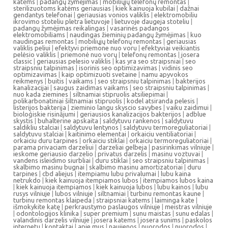
katėms
|
padangų žymėjimas
|
mobiliųjų telefonų remontas
|
sterilizuotoms katėms geriausias
|
kiek kainuoja kubilai
|
dažnai
gendantys telefonai
|
geriausias vonios valiklis
|
elektromobiliu
ikrovimo stoteliu pletra lietuvoje
|
lietuvoje daugeja stoteliu
|
padangų žymėjimas reikalingas
|
vasarinės padangos
elektromobiliams
|
naudingas žieminių padangų žymėjimas
|
kuo
naudingas remontas
|
mobiliųjų telefonų remontas
|
geriausias
valiklis peliui
|
efektyvi priemone nuo voru
|
efektyviai veikiantis
pelėsio valiklis
|
priemonė nuo vorų
|
telefonų remontas
|
josera
classic
|
geriausias pelesio valiklis
|
kas yra seo straipsniai
|
seo
straipsniu talpinimas
|
isorinis seo optimizavimas
|
vidinis seo
optimizavimas
|
kaip optimizuoti svetaine
|
namu apyvokos
reikmenys
|
buitis
|
vaikams
|
seo straipsniu talpinimas
|
bakterijos
kanalizacijai
|
saugus zaidimas vaikams
|
seo straipsniu talpinimas
|
nuo kada ziemines
|
siltnamiai stipruolis atsiliepimai
|
polikarbonatiniai šiltnamiai stipruolis
|
kodel atsiranda pelesis
|
listerijos bakterija
|
zieminio langu skyscio savybes
|
vaiku zaidimui
|
bioloģiskie risinājumi
|
geriausios kanalizacijos bakterijos
|
adblue
skystis
|
buhalterine apskaita
|
saldytuvu rankenos
|
saldytuvu
saldikliu stalciai
|
saldytuvu lentynos
|
saldytuvu termoreguliatoriai
|
saldytuvu stalciai
|
kaitinimo elementai
|
orkaiciu ventiliatoriai
|
orkaiciu duru tarpines
|
orkaiciu stiklai
|
orkaiciu termoreguliatoriai
|
parama privaciam darzeliui
|
darzeliai gelbeja
|
pasirinkimas vilniuje
|
ieskome geriausio darzelio
|
privatus darzelis
|
masinu voztuvai
|
vandens isleidimo siurbliai
|
duru stiklai
|
seo straipsniu talpinimas
|
skalbimo masinu bugnai
|
skalbimo masinu amortizatoriai
|
duru
tarpines
|
cbd aliejus
|
itempiamu lubu privalumai
|
lubu kaina
netrukdo
|
kiek kainuoja itempiamos lubos
|
itempiamos lubos kaina
|
kiek kainuoja itempiamos
|
kiek kainuoja lubos
|
lubu kainos
|
lubu
rusys vilniuje
|
lubos vilniuje
|
siltnamiai
|
turbinu remontas kaune
|
turbinu remontas klaipeda
|
straipsniai katems
|
laiminga kate
|
išmokykite katę
|
perkraustymo paslaugos vilniuje
|
meistras vilniuje
|
odontologijos klinika
|
super premium
|
sunu maistas
|
sunu edalas
|
valandinis darzelis vilniuje
|
josera katems
|
josera sunims
|
paskolos
internetu
|
kontaktai
|
apie mus
|
naujienos
|
nuorodos
|
nuorodos
|