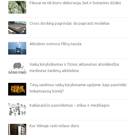
Fikusai ne tik biuro dekoracija, bet ir botaninis iššūkis
Cross docking pagrindai: du paprasti modeliai
Atbulinio osmoso filtrų nauda
Vaikų kūrybiškumas ir fizinis aktyvumas atsiskleidžia
medinėse žaidimų aikštelėse
Tėvų vaidmuo vaikų kūrybiniame ugdyme: kaip pasirinkti
tinkamiausią būrelį?
Kaklaraiščio pasirinkimas – stilius ir medžiagos
Kur Vilniuje rasti vidaus duris