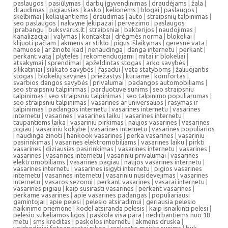
paslaugos
|
pasiūlymas
|
darbų įgyvendinimas
|
draudėjams
|
žala
|
draudimas
|
pigiausias
|
kasko
|
kelionėms
|
blogai
|
paslaugos
|
skelbimai
|
keliaujantiems
|
draudimas
|
auto
|
straipsnių talpinimas
|
seo paslaugos
|
nakvyne
|
ekipazai
|
pervezimo
|
paslaugos
|
prabangu
|
buksvarus.lt
|
straipsniai
|
bakterijos
|
naudojimas
|
kanalizacijai
|
valymas
|
kontaktai
|
drėgmės norma
|
blokeliai
|
klijuoti pačiam
|
akmens ar stiklo
|
pigus išlaikymas
|
geresnė vata
|
namuose
|
ar žinote kad
|
nenaudinga
|
danga internetu
|
perkant
|
perkant vatą
|
plytelės
|
rekomenduojami
|
mitai ir blokeliai
|
atsakymai
|
sprendimai
|
apželdintas stogas
|
arko savybės
|
silikatiniai
|
silikato savybės
|
fasadui
|
vata statyboms
|
žaliuojantis
stogas
|
blokelių savynės
|
priežastys
|
kuriame
|
komfortas
|
svarbios dangos savybės
|
privalumai
|
padangos automobiliams
|
seo straipsniu talpinimas
|
parduotuve sunims
|
seo straipsniu
talpinimas
|
seo straipsniu talpinimas
|
seo talpinimo populiarumas
|
seo straipsniu talpinimas
|
vasarines ar universalios
|
rasymas ir
talpinimas
|
padangos internetu
|
vasarines internetu
|
vasarines
internetu
|
vasarines
|
vasarines laiku
|
vasarines internetu
|
taupantiems laika
|
vasariniu pirkimas
|
naujos vasarines
|
vasarines
pigiau
|
vasariniu kokybe
|
vasarines internetu
|
vasarines populiarios
|
naudinga zinoti
|
hankook vasarines
|
perka vasarines
|
vasariniu
pasirinkimas
|
vasarines elektromobiliams
|
vasarines laiku
|
pirkti
vasarines
|
diziausias pasirinkimas
|
vasarines internetu
|
vasarines
|
vasarines
|
vasarines internetu
|
vasariniu privalumai
|
vasarines
elektromobiliams
|
vasarines pagiau
|
naujos vasarines internetu
|
vasarines internetu
|
vasarines isigyti internetu
|
pigios vasarines
internetu
|
vasarines internetu
|
vasariniu nusidevejimas
|
vasarines
internetu
|
vasaros sezonui
|
perkant vasarines
|
vasarai internetu
|
vasarines pigiau
|
kaip susirasti vasarines
|
perkant vasarines
|
perkame vasarines
|
apie vasarines padangas
|
populiariausi
gamintojai
|
apie pelesi
|
pelesio atsiradimui
|
geriausia pelesio
naikinimo priemone
|
kodel atsiranda pelesis
|
kaip isnaikinti pelesi
|
pelesio sukeliamos ligos
|
paskola visa para
|
nedirbantiems nuo 18
metu
|
sms kreditas
|
paskolos internetu
|
akmens druska
|