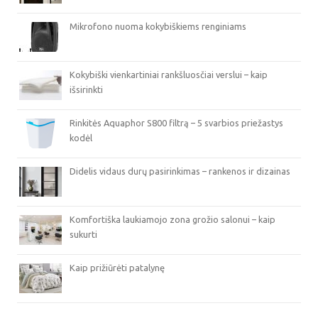
Mikrofono nuoma kokybiškiems renginiams
Kokybiški vienkartiniai rankšluosčiai verslui – kaip
išsirinkti
Rinkitės Aquaphor S800 filtrą – 5 svarbios priežastys
kodėl
Didelis vidaus durų pasirinkimas – rankenos ir dizainas
Komfortiška laukiamojo zona grožio salonui – kaip
sukurti
Kaip prižiūrėti patalynę