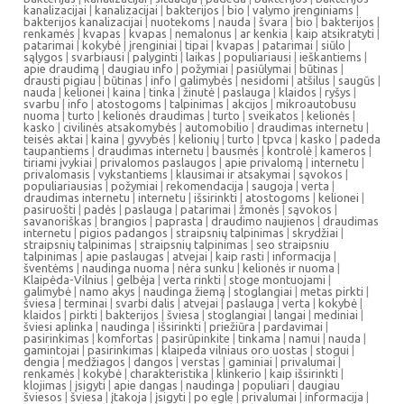
kanalizacijai
|
kanalizacijai
|
bakterijos
|
bio
|
valymo įrenginiams
|
bakterijos kanalizacijai
|
nuotekoms
|
nauda
|
švara
|
bio
|
bakterijos
|
renkamės
|
kvapas
|
kvapas
|
nemalonus
|
ar kenkia
|
kaip atsikratyti
|
patarimai
|
kokybė
|
įrenginiai
|
tipai
|
kvapas
|
patarimai
|
siūlo
|
sąlygos
|
svarbiausi
|
palyginti
|
laikas
|
populiariausi
|
ieškantiems
|
apie draudimą
|
daugiau info
|
požymiai
|
pasiūlymai
|
būtinas
|
drausti pigiau
|
būtinas
|
info
|
galimybės
|
nesidomi
|
atšilus
|
saugūs
|
nauda
|
kelionei
|
kaina
|
tinka
|
žinutė
|
paslauga
|
klaidos
|
ryšys
|
svarbu
|
info
|
atostogoms
|
talpinimas
|
akcijos
|
mikroautobusu
nuoma
|
turto
|
kelionės draudimas
|
turto
|
sveikatos
|
kelionės
|
kasko
|
civilinės atsakomybės
|
automobilio
|
draudimas internetu
|
teisės aktai
|
kaina
|
gyvybės
|
kelionių
|
turto
|
tpvca
|
kasko
|
padeda
taupantiems
|
draudimas internetu
|
bausmės
|
kontrolė
|
kameros
|
tiriami įvykiai
|
privalomos paslaugos
|
apie privalomą
|
internetu
|
privalomasis
|
vykstantiems
|
klausimai ir atsakymai
|
sąvokos
|
populiariausias
|
požymiai
|
rekomendacija
|
saugoja
|
verta
|
draudimas internetu
|
internetu
|
išsirinkti
|
atostogoms
|
kelionei
|
pasiruošti
|
padės
|
paslauga
|
patarimai
|
žmonės
|
sąvokos
|
savanoriškas
|
brangios
|
paprasta
|
draudimo naujienos
|
draudimas
internetu
|
pigios padangos
|
straipsnių talpinimas
|
skrydžiai
|
straipsnių talpinimas
|
straipsnių talpinimas
|
seo straipsniu
talpinimas
|
apie paslaugas
|
atvejai
|
kaip rasti
|
informacija
|
šventėms
|
naudinga nuoma
|
nėra sunku
|
kelionės ir nuoma
|
Klaipėda-Vilnius
|
gelbėja
|
verta rinkti
|
stoge montuojami
|
galimybė
|
namo akys
|
naudinga žiemą
|
stoglangiai
|
metas pirkti
|
šviesa
|
terminai
|
svarbi dalis
|
atvejai
|
paslauga
|
verta
|
kokybė
|
klaidos
|
pirkti
|
bakterijos
|
šviesa
|
stoglangiai
|
langai
|
mediniai
|
šviesi aplinka
|
naudinga
|
išsirinkti
|
priežiūra
|
pardavimai
|
pasirinkimas
|
komfortas
|
pasirūpinkite
|
tinkama
|
namui
|
nauda
|
gamintojai
|
pasirinkimas
|
klaipeda vilniaus oro uostas
|
stogui
|
dengia
|
medžiagos
|
dangos
|
verstas
|
gaminiai
|
privalumai
|
renkamės
|
kokybė
|
charakteristika
|
klinkerio
|
kaip išsirinkti
|
klojimas
|
įsigyti
|
apie dangas
|
naudinga
|
populiari
|
daugiau
šviesos
|
šviesa
|
įtakoja
|
įsigyti
|
po egle
|
privalumai
|
informacija
|