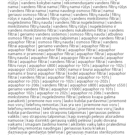
rtūšys
|
vandens kokybei name
|
rekomenduojami vandens filtrai
namui
|
vandens filtrai namui
|
filtrų namui rūšys
|
vandens filtrų rūšys
|
vandens filtrai namui
|
namui naudingi osmoso filtrai
|
namui
geriausi osmoso filtrai
|
filtrai namui
|
vandens filtrų nauda
|
filtrų
rūšys ir nauda
|
vandens filtrų rūšys
|
vandens minkštinimo filtrai
|
nugeležinimo filtrų nauda
|
vandens filtrai nugeležinimui
|
vandens
minkštinimo filtrų nauda
|
vandens filtrų rūšys
|
nugeležinimo ir
vandens monkštinimo filtrai
|
vandens nukalkinimo filtrai
|
vandens
filtrai
|
geriamo vandens sistemos
|
osmoso filtrų nauda
|
atbulinio
osmoso filtrai
|
seo straipsniu talpinimas
|
aquaphor vandens filtrai
|
aquaphor filtrai
|
osmoso filtrų nauda
|
osmoso filtrai
|
vandens
filtrai aquaphor
|
geriamo vandens filtrai
|
aquaphor filtrai
|
aquaphor filtrai
|
aquaphor filtrai
|
aquaphor filtrai
|
aquaphor
namams ir pramonei
|
aquaphor filtrai
|
aquaphor filtrai
|
aquaphor
filtrų nauda
|
aquaphor filtrai
|
aquapgor filtrai ir nauda
|
aquaphor
filtrai
|
aquaphor filtrai
|
vandens filtrai
|
aquaphor filtrai
|
vandens
filtru rusys
|
aquaphor s800
|
aquaphor ro-101s
|
aquaphor ro-102s
|
aquapgor s550
|
aquaphor s1000
|
namui ir biurui aquaphor filtrai
|
namams ir biurui aquaphor filtrai
|
kodel aquaphor filtrai
|
aquaphor
filtrai
|
vandens filtrai
|
aquaphor filtrai
|
aquaphor ro-101s
|
aquaphor ro-202s
|
aquaphor ro-102s
|
aquaphor ro-202s
|
aquaphor ro-206s
|
vandens filtrai
|
aquaphor s800
|
aquaphor s550
|
geriamo vandens filtrai
|
aquaphor s1000
|
aquaphor ro 101s
|
aquaphor 102s
|
aquaphor ro 202s
|
aquaphor ro 206s
|
vandens
minkstinimo filtrai
|
nugeležinimo filtrai
|
pelesio kvapa galima
panaikinti
|
priemone nuo voru
|
lauko kubilai pardavimui
|
priemonė
nuo vorų
|
telefonų remontas
|
kas yra seo
|
priemone nuo voru
|
telefonų remontas
|
telefonų remontas
|
priemonė nuo vorų
|
lauko
kubilai pardavimui
|
seo straipsniu talpinimas
|
geriausias pelėsio
valiklis
|
seo straipsniu talpinimas
|
kaip isvengti pelesio atsiradimo
namuose
|
kaip išsirinkti geriausią valiklį pelėsiui
|
puiki dovana
vaikams
|
smagiam žaidimui kieme
|
aikštelės vaikų laiko praleidimui
|
telefonų remontas naudingas
|
geriausias kaciu kraikas
|
dazniausiai gendantys telefonai
|
geriausias maistas sterilizuotoms