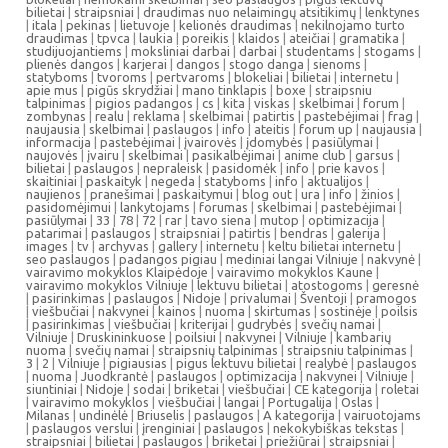
bilietai
|
straipsniai
|
draudimas nuo nelaimingų atsitikimų
|
lenktynes
|
itala
|
pekinas
|
lietuvoje
|
kelionės draudimas
|
nekilnojamo turto
draudimas
|
tpvca
|
laukia
|
poreikis
|
klaidos
|
ateičiai
|
gramatika
|
studijuojantiems
|
moksliniai darbai
|
darbai
|
studentams
|
stogams
|
plienės dangos
|
karjerai
|
dangos
|
stogo danga
|
sienoms
|
statyboms
|
tvoroms
|
pertvaroms
|
blokeliai
|
bilietai
|
internetu
|
apie mus
|
pigūs skrydžiai
|
mano tinklapis
|
boxe
|
straipsniu
talpinimas
|
pigios padangos
|
cs
|
kita
|
viskas
|
skelbimai
|
forum
|
zombynas
|
realu
|
reklama
|
skelbimai
|
patirtis
|
pastebėjimai
|
frag
|
naujausia
|
skelbimai
|
paslaugos
|
info
|
ateitis
|
forum up
|
naujausia
|
informacija
|
pastebėjimai
|
įvairovės
|
įdomybės
|
pasiūlymai
|
naujovės
|
įvairu
|
skelbimai
|
pasikalbėjimai
|
anime club
|
garsus
|
bilietai
|
paslaugos
|
nepraleisk
|
pasidomėk
|
info
|
prie kavos
|
skaitiniai
|
paskaityk
|
negeda
|
statyboms
|
info
|
aktualijos
|
naujienos
|
pranešimai
|
paskaitymui
|
blog out
|
ura
|
info
|
žinios
|
pasidomėjimui
|
lankytojams
|
forumas
|
skelbimai
|
pastebėjimai
|
pasiūlymai
|
33
|
78
|
72
|
rar
|
tavo siena
|
mutop
|
optimizacija
|
patarimai
|
paslaugos
|
straipsniai
|
patirtis
|
bendras
|
galerija
|
images
|
tv
|
archyvas
|
gallery
|
internetu
|
keltu bilietai internetu
|
seo paslaugos
|
padangos pigiau
|
mediniai langai Vilniuje
|
nakvynė
|
vairavimo mokyklos Klaipėdoje
|
vairavimo mokyklos Kaune
|
vairavimo mokyklos Vilniuje
|
lektuvu bilietai
|
atostogoms
|
geresnė
|
pasirinkimas
|
paslaugos
|
Nidoje
|
privalumai
|
Šventoji
|
pramogos
|
viešbučiai
|
nakvynei
|
kainos
|
nuoma
|
skirtumas
|
sostinėje
|
poilsis
|
pasirinkimas
|
viešbučiai
|
kriterijai
|
gudrybės
|
svečių namai
|
Vilniuje
|
Druskininkuose
|
poilsiui
|
nakvynei
|
Vilniuje
|
kambarių
nuoma
|
svečių namai
|
straipsnių talpinimas
|
straipsniu talpinimas
|
3
|
2
|
Vilniuje
|
pigiausias
|
pigus lektuvu bilietai
|
realybė
|
paslaugos
|
nuoma
|
Juodkrantė
|
paslaugos
|
optimizacija
|
nakvynei
|
Vilniuje
|
siuntiniai
|
Nidoje
|
sodai
|
briketai
|
viešbučiai
|
CE kategorija
|
roletai
|
vairavimo mokyklos
|
viešbučiai
|
langai
|
Portugalija
|
Oslas
|
Milanas
|
undinėlė
|
Briuselis
|
paslaugos
|
A kategorija
|
vairuotojams
|
paslaugos verslui
|
įrenginiai
|
paslaugos
|
nekokybiškas tekstas
|
straipsniai
|
bilietai
|
paslaugos
|
briketai
|
priežiūrai
|
straipsniai
|