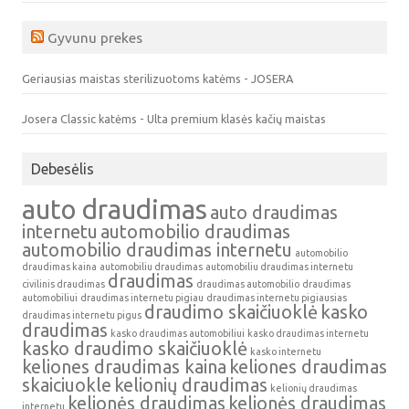
Gyvunu prekes
Geriausias maistas sterilizuotoms katėms - JOSERA
Josera Classic katėms - Ulta premium klasės kačių maistas
Debesėlis
auto draudimas
auto draudimas
internetu
automobilio draudimas
automobilio draudimas internetu
automobilio
draudimas kaina
automobiliu draudimas
automobiliu draudimas internetu
draudimas
civilinis draudimas
draudimas automobilio
draudimas
automobiliui
draudimas internetu pigiau
draudimas internetu pigiausias
draudimo skaičiuoklė
kasko
draudimas internetu pigus
draudimas
kasko draudimas automobiliui
kasko draudimas internetu
kasko draudimo skaičiuoklė
kasko internetu
keliones draudimas kaina
keliones draudimas
skaiciuokle
kelionių draudimas
kelionių draudimas
kelionės draudimas
kelionės draudimas
internetu