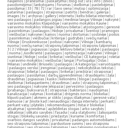
naujienos
|
pranešimai
|
paskaitymui
|
blog out
|
ura
|
info
|
žinios
|
pasidomėjimui
|
lankytojams
|
forumas
|
skelbimai
|
pastebėjimai
|
pasiūlymai
|
33
|
78
|
72
|
rar
|
tavo siena
|
mutop
|
optimizacija
|
patarimai
|
paslaugos
|
straipsniai
|
patirtis
|
bendras
|
galerija
|
images
|
tv
|
archyvas
|
gallery
|
internetu
|
keltu bilietai internetu
|
seo paslaugos
|
padangos pigiau
|
mediniai langai Vilniuje
|
nakvynė
|
vairavimo mokyklos Klaipėdoje
|
vairavimo mokyklos Kaune
|
vairavimo mokyklos Vilniuje
|
lektuvu bilietai
|
atostogoms
|
geresnė
|
pasirinkimas
|
paslaugos
|
Nidoje
|
privalumai
|
Šventoji
|
pramogos
|
viešbučiai
|
nakvynei
|
kainos
|
nuoma
|
skirtumas
|
sostinėje
|
poilsis
|
pasirinkimas
|
viešbučiai
|
kriterijai
|
gudrybės
|
svečių namai
|
Vilniuje
|
Druskininkuose
|
poilsiui
|
nakvynei
|
Vilniuje
|
kambarių
nuoma
|
svečių namai
|
straipsnių talpinimas
|
straipsniu talpinimas
|
3
|
2
|
Vilniuje
|
pigiausias
|
pigus lektuvu bilietai
|
realybė
|
paslaugos
|
nuoma
|
Juodkrantė
|
paslaugos
|
optimizacija
|
nakvynei
|
Vilniuje
|
siuntiniai
|
Nidoje
|
sodai
|
briketai
|
viešbučiai
|
CE kategorija
|
roletai
|
vairavimo mokyklos
|
viešbučiai
|
langai
|
Portugalija
|
Oslas
|
Milanas
|
undinėlė
|
Briuselis
|
paslaugos
|
A kategorija
|
vairuotojams
|
paslaugos verslui
|
įrenginiai
|
paslaugos
|
nekokybiškas tekstas
|
straipsniai
|
bilietai
|
paslaugos
|
briketai
|
priežiūrai
|
straipsniai
|
paslaugos
|
pasiūlymas
|
darbų įgyvendinimas
|
draudėjams
|
žala
|
draudimas
|
pigiausias
|
kasko
|
kelionėms
|
blogai
|
paslaugos
|
skelbimai
|
keliaujantiems
|
draudimas
|
auto
|
straipsnių talpinimas
|
seo paslaugos
|
nakvyne
|
ekipazai
|
pervezimo
|
paslaugos
|
prabangu
|
buksvarus.lt
|
straipsniai
|
bakterijos
|
naudojimas
|
kanalizacijai
|
valymas
|
kontaktai
|
drėgmės norma
|
blokeliai
|
klijuoti pačiam
|
akmens ar stiklo
|
pigus išlaikymas
|
geresnė vata
|
namuose
|
ar žinote kad
|
nenaudinga
|
danga internetu
|
perkant
|
perkant vatą
|
plytelės
|
rekomenduojami
|
mitai ir blokeliai
|
atsakymai
|
sprendimai
|
apželdintas stogas
|
arko savybės
|
silikatiniai
|
silikato savybės
|
fasadui
|
vata statyboms
|
žaliuojantis
stogas
|
blokelių savynės
|
priežastys
|
kuriame
|
komfortas
|
svarbios dangos savybės
|
privalumai
|
padangos automobiliams
|
seo straipsniu talpinimas
|
parduotuve sunims
|
seo straipsniu
talpinimas
|
seo straipsniu talpinimas
|
seo talpinimo populiarumas
|