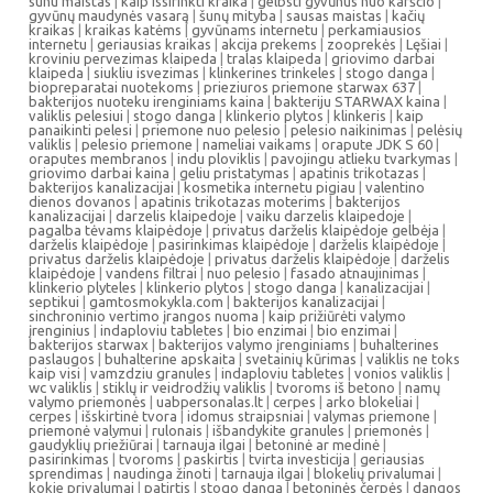
sunu maistas
|
kaip issirinkti kraika
|
gelbsti gyvūnus nuo karščio
|
gyvūnų maudynės vasarą
|
šunų mityba
|
sausas maistas
|
kačių
kraikas
|
kraikas katėms
|
gyvūnams internetu
|
perkamiausios
internetu
|
geriausias kraikas
|
akcija prekems
|
zooprekės
|
Lęšiai
|
kroviniu pervezimas klaipeda
|
tralas klaipeda
|
griovimo darbai
klaipeda
|
siukliu isvezimas
|
klinkerines trinkeles
|
stogo danga
|
biopreparatai nuotekoms
|
prieziuros priemone starwax 637
|
bakterijos nuoteku irenginiams kaina
|
bakteriju STARWAX kaina
|
valiklis pelesiui
|
stogo danga
|
klinkerio plytos
|
klinkeris
|
kaip
panaikinti pelesi
|
priemone nuo pelesio
|
pelesio naikinimas
|
pelėsių
valiklis
|
pelesio priemone
|
nameliai vaikams
|
orapute JDK S 60
|
oraputes membranos
|
indu ploviklis
|
pavojingu atlieku tvarkymas
|
griovimo darbai kaina
|
geliu pristatymas
|
apatinis trikotazas
|
bakterijos kanalizacijai
|
kosmetika internetu pigiau
|
valentino
dienos dovanos
|
apatinis trikotazas moterims
|
bakterijos
kanalizacijai
|
darzelis klaipedoje
|
vaiku darzelis klaipedoje
|
pagalba tėvams klaipėdoje
|
privatus darželis klaipėdoje gelbėja
|
darželis klaipėdoje
|
pasirinkimas klaipėdoje
|
darželis klaipėdoje
|
privatus darželis klaipėdoje
|
privatus darželis klaipėdoje
|
darželis
klaipėdoje
|
vandens filtrai
|
nuo pelesio
|
fasado atnaujinimas
|
klinkerio plyteles
|
klinkerio plytos
|
stogo danga
|
kanalizacijai
|
septikui
|
gamtosmokykla.com
|
bakterijos kanalizacijai
|
sinchroninio vertimo įrangos nuoma
|
kaip prižiūrėti valymo
įrenginius
|
indaploviu tabletes
|
bio enzimai
|
bio enzimai
|
bakterijos starwax
|
bakterijos valymo įrenginiams
|
buhalterines
paslaugos
|
buhalterine apskaita
|
svetainių kūrimas
|
valiklis ne toks
kaip visi
|
vamzdziu granules
|
indaploviu tabletes
|
vonios valiklis
|
wc valiklis
|
stiklų ir veidrodžių valiklis
|
tvoroms iš betono
|
namų
valymo priemonės
|
uabpersonalas.lt
|
cerpes
|
arko blokeliai
|
cerpes
|
išskirtinė tvora
|
idomus straipsniai
|
valymas priemone
|
priemonė valymui
|
rulonais
|
išbandykite granules
|
priemonės
|
gaudyklių priežiūrai
|
tarnauja ilgai
|
betoninė ar medinė
|
pasirinkimas
|
tvoroms
|
paskirtis
|
tvirta investicija
|
geriausias
sprendimas
|
naudinga žinoti
|
tarnauja ilgai
|
blokelių privalumai
|
kokie privalumai
|
patirtis
|
stogo danga
|
betoninės čerpės
|
dangos