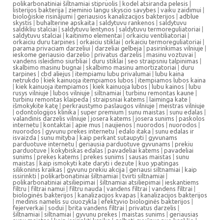
polikarbonatiniai šiltnamiai stipruolis
|
kodel atsiranda pelesis
|
listerijos bakterija
|
zieminio langu skyscio savybes
|
vaiku zaidimui
|
bioloģiskie risinājumi
|
geriausios kanalizacijos bakterijos
|
adblue
skystis
|
buhalterine apskaita
|
saldytuvu rankenos
|
saldytuvu
saldikliu stalciai
|
saldytuvu lentynos
|
saldytuvu termoreguliatoriai
|
saldytuvu stalciai
|
kaitinimo elementai
|
orkaiciu ventiliatoriai
|
orkaiciu duru tarpines
|
orkaiciu stiklai
|
orkaiciu termoreguliatoriai
|
parama privaciam darzeliui
|
darzeliai gelbeja
|
pasirinkimas vilniuje
|
ieskome geriausio darzelio
|
privatus darzelis
|
masinu voztuvai
|
vandens isleidimo siurbliai
|
duru stiklai
|
seo straipsniu talpinimas
|
skalbimo masinu bugnai
|
skalbimo masinu amortizatoriai
|
duru
tarpines
|
cbd aliejus
|
itempiamu lubu privalumai
|
lubu kaina
netrukdo
|
kiek kainuoja itempiamos lubos
|
itempiamos lubos kaina
|
kiek kainuoja itempiamos
|
kiek kainuoja lubos
|
lubu kainos
|
lubu
rusys vilniuje
|
lubos vilniuje
|
siltnamiai
|
turbinu remontas kaune
|
turbinu remontas klaipeda
|
straipsniai katems
|
laiminga kate
|
išmokykite katę
|
perkraustymo paslaugos vilniuje
|
meistras vilniuje
|
odontologijos klinika
|
super premium
|
sunu maistas
|
sunu edalas
|
valandinis darzelis vilniuje
|
josera katems
|
josera sunims
|
paskolos
internetu
|
kontaktai
|
apie mus
|
naujienos
|
nuorodos
|
nuorodos
|
nuorodos
|
gyvunu prekes internetu
|
edalo itaka
|
sunu edalas ir
isvaizda
|
sunu mityba
|
kaip perkant sutaupyti
|
gyvunams
parduotuve internetu
|
geriausia parduotuve gyvunams
|
prekiu
parduotuve
|
kokybiskas edalas
|
pavadeliai katems
|
pavadeliai
sunims
|
prekes katems
|
prekes sunims
|
sausas maistas
|
sunu
maistas
|
kaip ismokyti kate daryti i dezute
|
kuo ypatingas
silikoninis kraikas
|
gyvunu prekiu akcija
|
geriausi siltnamiai
|
kaip
issirinkti
|
polikarbonatiniai šiltnamiai
|
tvirti siltnamiai
|
polikarbonatiniai atsiliepimai
|
šiltnamiai atsiliepimai
|
ieskantiems
filtru
|
filtrai namui
|
filtru nauda
|
vandens filtrai
|
vandens filtrai
|
biologinės bakterijos
|
kanalizacijos kvapas
|
kanalizacijos bakterijos
|
medinis namelis su ciuozykla
|
efektyvio biologinės bakterijos
|
fejerverkai
|
sodui
|
brita vandens filtrai
|
privatus darzelis
|
šiltnamiai
|
siltnamiai
|
gyvunu prekes
|
maistas sunims
|
geriausias