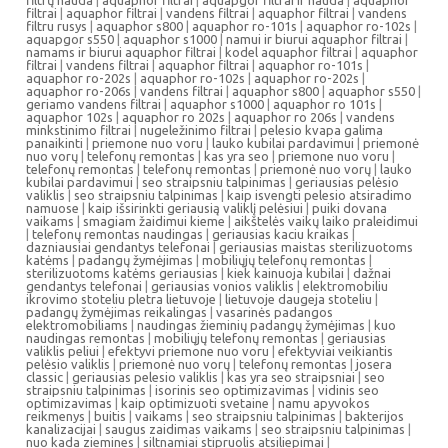
filtrų nauda
|
aquaphor filtrai
|
aquapgor filtrai ir nauda
|
aquaphor
filtrai
|
aquaphor filtrai
|
vandens filtrai
|
aquaphor filtrai
|
vandens
filtru rusys
|
aquaphor s800
|
aquaphor ro-101s
|
aquaphor ro-102s
|
aquapgor s550
|
aquaphor s1000
|
namui ir biurui aquaphor filtrai
|
namams ir biurui aquaphor filtrai
|
kodel aquaphor filtrai
|
aquaphor
filtrai
|
vandens filtrai
|
aquaphor filtrai
|
aquaphor ro-101s
|
aquaphor ro-202s
|
aquaphor ro-102s
|
aquaphor ro-202s
|
aquaphor ro-206s
|
vandens filtrai
|
aquaphor s800
|
aquaphor s550
|
geriamo vandens filtrai
|
aquaphor s1000
|
aquaphor ro 101s
|
aquaphor 102s
|
aquaphor ro 202s
|
aquaphor ro 206s
|
vandens
minkstinimo filtrai
|
nugeležinimo filtrai
|
pelesio kvapa galima
panaikinti
|
priemone nuo voru
|
lauko kubilai pardavimui
|
priemonė
nuo vorų
|
telefonų remontas
|
kas yra seo
|
priemone nuo voru
|
telefonų remontas
|
telefonų remontas
|
priemonė nuo vorų
|
lauko
kubilai pardavimui
|
seo straipsniu talpinimas
|
geriausias pelėsio
valiklis
|
seo straipsniu talpinimas
|
kaip isvengti pelesio atsiradimo
namuose
|
kaip išsirinkti geriausią valiklį pelėsiui
|
puiki dovana
vaikams
|
smagiam žaidimui kieme
|
aikštelės vaikų laiko praleidimui
|
telefonų remontas naudingas
|
geriausias kaciu kraikas
|
dazniausiai gendantys telefonai
|
geriausias maistas sterilizuotoms
katėms
|
padangų žymėjimas
|
mobiliųjų telefonų remontas
|
sterilizuotoms katėms geriausias
|
kiek kainuoja kubilai
|
dažnai
gendantys telefonai
|
geriausias vonios valiklis
|
elektromobiliu
ikrovimo stoteliu pletra lietuvoje
|
lietuvoje daugeja stoteliu
|
padangų žymėjimas reikalingas
|
vasarinės padangos
elektromobiliams
|
naudingas žieminių padangų žymėjimas
|
kuo
naudingas remontas
|
mobiliųjų telefonų remontas
|
geriausias
valiklis peliui
|
efektyvi priemone nuo voru
|
efektyviai veikiantis
pelėsio valiklis
|
priemonė nuo vorų
|
telefonų remontas
|
josera
classic
|
geriausias pelesio valiklis
|
kas yra seo straipsniai
|
seo
straipsniu talpinimas
|
isorinis seo optimizavimas
|
vidinis seo
optimizavimas
|
kaip optimizuoti svetaine
|
namu apyvokos
reikmenys
|
buitis
|
vaikams
|
seo straipsniu talpinimas
|
bakterijos
kanalizacijai
|
saugus zaidimas vaikams
|
seo straipsniu talpinimas
|
nuo kada ziemines
|
siltnamiai stipruolis atsiliepimai
|