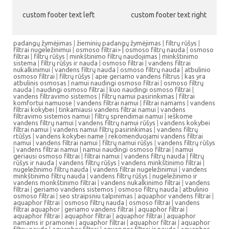
custom footer text left
custom footer text right
padangų žymėjimas
|
žieminių padangų žymėjimas
|
filtrų rūšys
|
filtrai nugeležinimui
|
osmoso filtrai> |
osmoso filtrų nauda
|
osmoso
filtrai
|
filtrų rūšys
|
minkštinimo filtrų naudojimas
|
minkštinimo
sistema
|
filtrų rūšys ir nauda
|
osmoso filtrai
|
vandens filtrai
nukalkinimui
|
vandens filtrų nauda
|
osmoso filtrų nauda
|
atbulinio
osmoso filtrai
|
filtrų rūšys
|
apie geriamo vandens filtrus
|
kas yra
atbulinis osmosas
|
namui naudingi osmoso filtrai
|
osmoso filtrų
nauda
|
naudingi osmoso filtrai
|
kuo naudingi osmoso filtrai
|
vandens filtravimo sistemos
|
filtrų namui pasirinkimas
|
filtrai
komfortui namuose
|
vandens filtrai namui
|
filtrai namams
|
vandens
filtrai kokybei
|
tinkamiausi vandens filtrai namui
|
vandens
filtravimo sistemos namui
|
filtrų sprendimai namui
|
ieškome
vandens filtrų namui
|
vandens filtrų namui rūšys
|
vandens kokybei
filtrai namui
|
vandens namui filtrų pasirinkimas
|
vandens filtrų
rtūšys
|
vandens kokybei name
|
rekomenduojami vandens filtrai
namui
|
vandens filtrai namui
|
filtrų namui rūšys
|
vandens filtrų rūšys
|
vandens filtrai namui
|
namui naudingi osmoso filtrai
|
namui
geriausi osmoso filtrai
|
filtrai namui
|
vandens filtrų nauda
|
filtrų
rūšys ir nauda
|
vandens filtrų rūšys
|
vandens minkštinimo filtrai
|
nugeležinimo filtrų nauda
|
vandens filtrai nugeležinimui
|
vandens
minkštinimo filtrų nauda
|
vandens filtrų rūšys
|
nugeležinimo ir
vandens monkštinimo filtrai
|
vandens nukalkinimo filtrai
|
vandens
filtrai
|
geriamo vandens sistemos
|
osmoso filtrų nauda
|
atbulinio
osmoso filtrai
|
seo straipsniu talpinimas
|
aquaphor vandens filtrai
|
aquaphor filtrai
|
osmoso filtrų nauda
|
osmoso filtrai
|
vandens
filtrai aquaphor
|
geriamo vandens filtrai
|
aquaphor filtrai
|
aquaphor filtrai
|
aquaphor filtrai
|
aquaphor filtrai
|
aquaphor
namams ir pramonei
|
aquaphor filtrai
|
aquaphor filtrai
|
aquaphor