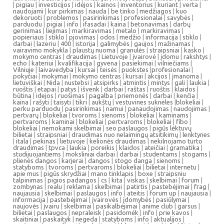
|
pigiau
|
investicijos
|
idėjos
|
kainos
|
inventorius
|
kuriant
|
verta
|
naudojami
|
kur pirkimas
|
nauda
|
be tinko
|
medžiagos
|
kuo
dekoruoti
|
problemos
|
pasirinkimas
|
profesionalai
|
savybės
|
parduodu
|
pigiai
|
info
|
ifasadai
|
kaina
|
betonavimas
|
darbų
gerinimas
|
liejimas
|
markiravimas
|
metalo
|
markiravimas
|
popieriaus
|
stiklo
|
pjovimas
|
odos
|
medžio
|
informacija
|
stiklo
|
darbai
|
lazeriu
|
400
|
istorija
|
galimybės
|
gaujos
|
mažinamas
|
vairavimo mokykla
|
plaustų nuoma
|
granulės
|
straipsniai
|
kasko
|
mokymo centras
|
draudimas
|
Lietuvoje
|
įvairovė
|
įdomu
|
rakshtys
|
echo
|
kateriui
|
kvalifikacija
|
gyvena
|
pasiekimai
|
vilniečiams
|
Vilniuje
|
laivavedyba
|
kursai
|
teisės
|
puokstes
|
profesionalai
|
pokyčiai
|
mokymai
|
mokymo centras
|
kursai
|
akcijos
|
įmanoma
|
lietuviškai
|
Nida
|
nustebsi
|
atsipirks
|
atmintis
|
mintys
|
gali
|
laukia
|
ruoštis
|
etapai
|
patys
|
išvenk
|
darbai
|
raštas
|
ruoštis
|
klaidos
|
būtina
|
idejos
|
ruošimas
|
pagalba
|
priemonės
|
darbai
|
kenčia
|
kaina
|
rašyti
|
taisyti
|
tikri
|
aukštų
|
vestuvines sukneles
|
blokeliai
|
perku parduodu
|
pasirinkimas
|
namui
|
panaudojimas
|
naudojimas
|
pertvarų
|
blokeliai
|
tvoroms
|
sienoms
|
blokeliai
|
kaminams
|
pertvaroms
|
kaminai
|
blokeliai
|
pertvaroms
|
blokeliai
|
fibo
|
blokeliai
|
nemokami skelbimai
|
seo paslaugos
|
pigūs lėktuvų
bilietai
|
straipsniai
|
draudimas nuo nelaimingų atsitikimų
|
lenktynes
|
itala
|
pekinas
|
lietuvoje
|
kelionės draudimas
|
nekilnojamo turto
draudimas
|
tpvca
|
laukia
|
poreikis
|
klaidos
|
ateičiai
|
gramatika
|
studijuojantiems
|
moksliniai darbai
|
darbai
|
studentams
|
stogams
|
plienės dangos
|
karjerai
|
dangos
|
stogo danga
|
sienoms
|
statyboms
|
tvoroms
|
pertvaroms
|
blokeliai
|
bilietai
|
internetu
|
apie mus
|
pigūs skrydžiai
|
mano tinklapis
|
boxe
|
straipsniu
talpinimas
|
pigios padangos
|
cs
|
kita
|
viskas
|
skelbimai
|
forum
|
zombynas
|
realu
|
reklama
|
skelbimai
|
patirtis
|
pastebėjimai
|
frag
|
naujausia
|
skelbimai
|
paslaugos
|
info
|
ateitis
|
forum up
|
naujausia
|
informacija
|
pastebėjimai
|
įvairovės
|
įdomybės
|
pasiūlymai
|
naujovės
|
įvairu
|
skelbimai
|
pasikalbėjimai
|
anime club
|
garsus
|
bilietai
|
paslaugos
|
nepraleisk
|
pasidomėk
|
info
|
prie kavos
|
skaitiniai
|
paskaityk
|
negeda
|
statyboms
|
info
|
aktualijos
|