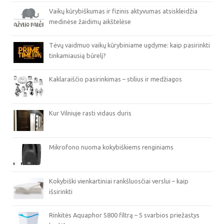
Vaikų kūrybiškumas ir fizinis aktyvumas atsiskleidžia
medinėse žaidimų aikštelėse
Tėvų vaidmuo vaikų kūrybiniame ugdyme: kaip pasirinkti
tinkamiausią būrelį?
Kaklaraiščio pasirinkimas – stilius ir medžiagos
Kur Vilniuje rasti vidaus duris
Mikrofono nuoma kokybiškiems renginiams
Kokybiški vienkartiniai rankšluosčiai verslui – kaip
išsirinkti
Rinkitės Aquaphor S800 filtrą – 5 svarbios priežastys