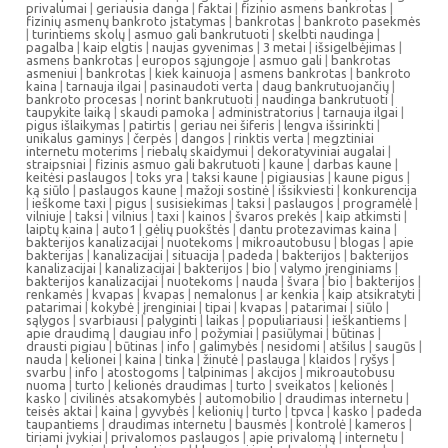
privalumai
|
geriausia danga
|
faktai
|
fizinio asmens bankrotas
|
fizinių asmenų bankroto įstatymas
|
bankrotas
|
bankroto pasekmės
|
turintiems skolų
|
asmuo gali bankrutuoti
|
skelbti naudinga
|
pagalba
|
kaip elgtis
|
naujas gyvenimas
|
3 metai
|
išsigelbėjimas
|
asmens bankrotas
|
europos sąjungoje
|
asmuo gali
|
bankrotas
asmeniui
|
bankrotas
|
kiek kainuoja
|
asmens bankrotas
|
bankroto
kaina
|
tarnauja ilgai
|
pasinaudoti verta
|
daug bankrutuojančių
|
bankroto procesas
|
norint bankrutuoti
|
naudinga bankrutuoti
|
taupykite laiką
|
skaudi pamoka
|
administratorius
|
tarnauja ilgai
|
pigus išlaikymas
|
patirtis
|
geriau nei šiferis
|
lengva išsirinkti
|
unikalus gaminys
|
čerpės
|
dangos
|
rinktis verta
|
megztiniai
internetu moterims
|
riebalų skaidymui
|
dekoratyviniai augalai
|
straipsniai
|
fizinis asmuo gali bakrutuoti
|
kaune
|
darbas kaune
|
keitėsi paslaugos
|
toks yra
|
taksi kaune
|
pigiausias
|
kaune pigus
|
ką siūlo
|
paslaugos kaune
|
mažoji sostinė
|
išsikviesti
|
konkurencija
|
ieškome taxi
|
pigus
|
susisiekimas
|
taksi
|
paslaugos
|
programėlė
|
vilniuje
|
taksi
|
vilnius
|
taxi
|
kainos
|
švaros prekės
|
kaip atkimsti
|
laiptų kaina
|
auto1
|
gėlių puokštės
|
dantu protezavimas kaina
|
bakterijos kanalizacijai
|
nuotekoms
|
mikroautobusu
|
blogas
|
apie
bakterijas
|
kanalizacijai
|
situacija
|
padeda
|
bakterijos
|
bakterijos
kanalizacijai
|
kanalizacijai
|
bakterijos
|
bio
|
valymo įrenginiams
|
bakterijos kanalizacijai
|
nuotekoms
|
nauda
|
švara
|
bio
|
bakterijos
|
renkamės
|
kvapas
|
kvapas
|
nemalonus
|
ar kenkia
|
kaip atsikratyti
|
patarimai
|
kokybė
|
įrenginiai
|
tipai
|
kvapas
|
patarimai
|
siūlo
|
sąlygos
|
svarbiausi
|
palyginti
|
laikas
|
populiariausi
|
ieškantiems
|
apie draudimą
|
daugiau info
|
požymiai
|
pasiūlymai
|
būtinas
|
drausti pigiau
|
būtinas
|
info
|
galimybės
|
nesidomi
|
atšilus
|
saugūs
|
nauda
|
kelionei
|
kaina
|
tinka
|
žinutė
|
paslauga
|
klaidos
|
ryšys
|
svarbu
|
info
|
atostogoms
|
talpinimas
|
akcijos
|
mikroautobusu
nuoma
|
turto
|
kelionės draudimas
|
turto
|
sveikatos
|
kelionės
|
kasko
|
civilinės atsakomybės
|
automobilio
|
draudimas internetu
|
teisės aktai
|
kaina
|
gyvybės
|
kelionių
|
turto
|
tpvca
|
kasko
|
padeda
taupantiems
|
draudimas internetu
|
bausmės
|
kontrolė
|
kameros
|
tiriami įvykiai
|
privalomos paslaugos
|
apie privalomą
|
internetu
|