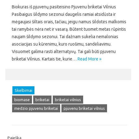
Biokuras iš pjuvenų pasiteisino Pjuvenu briketai Vilnius
Pasibaigus šildymo sezonui daugelis ramiai atsidūsta ir
mėgaujasi šiltais orais, tačiau, jeigu namus šildotės malkomis
tai ramybės nėra net ir vasarą. Būtent tuomet metas rūpintis
naujam šildymo sezonui. Tai dažnam sukelia nemalonias
asociacijas su kūrenimu, kuro ruošimu, sandėliavimu.
Visuomet galima rasti alternatyvų. Tai gali būti pjuvenu
briketai Vilnius. Kartais tie, kurie…
Read More »
Skelbimai
biomase
briketai
briketai vilnius
medzio pjuvenu briketai
pjuvenu briketai vilnius
Paieška