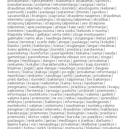
privalomasis
|
vykstantiems
|
klausimai ir atsakymai
|
sąvokos
|
populiariausias
|
požymiai
|
rekomendacija
|
saugoja
|
verta
|
draudimas internetu
|
internetu
|
išsirinkti
|
atostogoms
|
kelionei
|
pasiruošti
|
padės
|
paslauga
|
patarimai
|
žmonės
|
sąvokos
|
savanoriškas
|
brangios
|
paprasta
|
draudimo naujienos
|
draudimas
internetu
|
pigios padangos
|
straipsnių talpinimas
|
skrydžiai
|
straipsnių talpinimas
|
straipsnių talpinimas
|
seo straipsniu
talpinimas
|
apie paslaugas
|
atvejai
|
kaip rasti
|
informacija
|
šventėms
|
naudinga nuoma
|
nėra sunku
|
kelionės ir nuoma
|
Klaipėda-Vilnius
|
gelbėja
|
verta rinkti
|
stoge montuojami
|
galimybė
|
namo akys
|
naudinga žiemą
|
stoglangiai
|
metas pirkti
|
šviesa
|
terminai
|
svarbi dalis
|
atvejai
|
paslauga
|
verta
|
kokybė
|
klaidos
|
pirkti
|
bakterijos
|
šviesa
|
stoglangiai
|
langai
|
mediniai
|
šviesi aplinka
|
naudinga
|
išsirinkti
|
priežiūra
|
pardavimai
|
pasirinkimas
|
komfortas
|
pasirūpinkite
|
tinkama
|
namui
|
nauda
|
gamintojai
|
pasirinkimas
|
klaipeda vilniaus oro uostas
|
stogui
|
dengia
|
medžiagos
|
dangos
|
verstas
|
gaminiai
|
privalumai
|
renkamės
|
kokybė
|
charakteristika
|
klinkerio
|
kaip išsirinkti
|
klojimas
|
įsigyti
|
apie dangas
|
naudinga
|
populiari
|
daugiau
šviesos
|
šviesa
|
įtakoja
|
įsigyti
|
po egle
|
privalumai
|
informacija
|
nepirkčiau
|
renkantis
|
naudinga
|
pirkti
|
jaukumas
|
privalumai
|
prieš darbus
|
išsirinkti
|
bakterijos
|
talpinimas
|
bio bakterijos
|
naikinimas
|
kvapai
|
naikinimas
|
kaina
|
kova
|
naudojimas
|
įrenginiams
|
naudingos
|
nuotekoms
|
priežiūra
|
priemonės
|
kvapų
naikinimui
|
fermentai
|
tarnauja
|
paskirtis
|
prižiūrėti
|
priemonės
|
informacija
|
nuotekoms
|
svarbu
|
naudojimas
|
valymui
|
gadinti
|
valymo kaina
|
priemonės
|
ne visi
|
reikia
|
naudojamos
|
sprendžia
|
efektyvu
|
priemonės
|
bakterijos
|
informacija
|
naudingesnės
|
nuotekoms
|
valymas
|
sistemoms
|
naudojimas
|
nuotekų valymo
įrenginiai
|
straipsniai
|
internetu
|
draudimas
|
internetu
|
bakterijos
kanalizacijai
|
priemones
|
baseinai
|
biologinės
|
nauda
|
priežiūra
|
priemonės
|
skirtos valyti
|
valymui
|
barzdai
|
pc paieškos
|
vežimo
paslaugos
|
renkantis
|
geriau
|
medžiagos ir įrankiai
|
darbams
|
liejimo kaina
|
visi
|
nenaudinga
|
privalumai
|
skelbimai
|
paieškos
|
išsirinkti
|
būtina
|
pirkti
|
kriterijai
|
motyvacija
|
blokeliai
|
privalumai