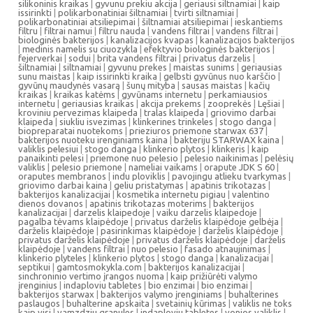
silikoninis kraikas
|
gyvunu prekiu akcija
|
geriausi siltnamiai
|
kaip
issirinkti
|
polikarbonatiniai šiltnamiai
|
tvirti siltnamiai
|
polikarbonatiniai atsiliepimai
|
šiltnamiai atsiliepimai
|
ieskantiems
filtru
|
filtrai namui
|
filtru nauda
|
vandens filtrai
|
vandens filtrai
|
biologinės bakterijos
|
kanalizacijos kvapas
|
kanalizacijos bakterijos
|
medinis namelis su ciuozykla
|
efektyvio biologinės bakterijos
|
fejerverkai
|
sodui
|
brita vandens filtrai
|
privatus darzelis
|
šiltnamiai
|
siltnamiai
|
gyvunu prekes
|
maistas sunims
|
geriausias
sunu maistas
|
kaip issirinkti kraika
|
gelbsti gyvūnus nuo karščio
|
gyvūnų maudynės vasarą
|
šunų mityba
|
sausas maistas
|
kačių
kraikas
|
kraikas katėms
|
gyvūnams internetu
|
perkamiausios
internetu
|
geriausias kraikas
|
akcija prekems
|
zooprekės
|
Lęšiai
|
kroviniu pervezimas klaipeda
|
tralas klaipeda
|
griovimo darbai
klaipeda
|
siukliu isvezimas
|
klinkerines trinkeles
|
stogo danga
|
biopreparatai nuotekoms
|
prieziuros priemone starwax 637
|
bakterijos nuoteku irenginiams kaina
|
bakteriju STARWAX kaina
|
valiklis pelesiui
|
stogo danga
|
klinkerio plytos
|
klinkeris
|
kaip
panaikinti pelesi
|
priemone nuo pelesio
|
pelesio naikinimas
|
pelėsių
valiklis
|
pelesio priemone
|
nameliai vaikams
|
orapute JDK S 60
|
oraputes membranos
|
indu ploviklis
|
pavojingu atlieku tvarkymas
|
griovimo darbai kaina
|
geliu pristatymas
|
apatinis trikotazas
|
bakterijos kanalizacijai
|
kosmetika internetu pigiau
|
valentino
dienos dovanos
|
apatinis trikotazas moterims
|
bakterijos
kanalizacijai
|
darzelis klaipedoje
|
vaiku darzelis klaipedoje
|
pagalba tėvams klaipėdoje
|
privatus darželis klaipėdoje gelbėja
|
darželis klaipėdoje
|
pasirinkimas klaipėdoje
|
darželis klaipėdoje
|
privatus darželis klaipėdoje
|
privatus darželis klaipėdoje
|
darželis
klaipėdoje
|
vandens filtrai
|
nuo pelesio
|
fasado atnaujinimas
|
klinkerio plyteles
|
klinkerio plytos
|
stogo danga
|
kanalizacijai
|
septikui
|
gamtosmokykla.com
|
bakterijos kanalizacijai
|
sinchroninio vertimo įrangos nuoma
|
kaip prižiūrėti valymo
įrenginius
|
indaploviu tabletes
|
bio enzimai
|
bio enzimai
|
bakterijos starwax
|
bakterijos valymo įrenginiams
|
buhalterines
paslaugos
|
buhalterine apskaita
|
svetainių kūrimas
|
valiklis ne toks
kaip visi
|
vamzdziu granules
|
indaploviu tabletes
|
vonios valiklis
|