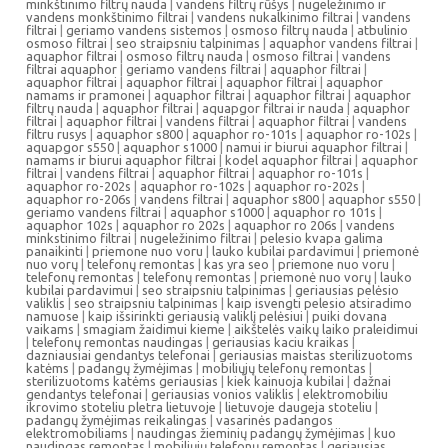
minkštinimo filtrų nauda
|
vandens filtrų rūšys
|
nugeležinimo ir
vandens monkštinimo filtrai
|
vandens nukalkinimo filtrai
|
vandens
filtrai
|
geriamo vandens sistemos
|
osmoso filtrų nauda
|
atbulinio
osmoso filtrai
|
seo straipsniu talpinimas
|
aquaphor vandens filtrai
|
aquaphor filtrai
|
osmoso filtrų nauda
|
osmoso filtrai
|
vandens
filtrai aquaphor
|
geriamo vandens filtrai
|
aquaphor filtrai
|
aquaphor filtrai
|
aquaphor filtrai
|
aquaphor filtrai
|
aquaphor
namams ir pramonei
|
aquaphor filtrai
|
aquaphor filtrai
|
aquaphor
filtrų nauda
|
aquaphor filtrai
|
aquapgor filtrai ir nauda
|
aquaphor
filtrai
|
aquaphor filtrai
|
vandens filtrai
|
aquaphor filtrai
|
vandens
filtru rusys
|
aquaphor s800
|
aquaphor ro-101s
|
aquaphor ro-102s
|
aquapgor s550
|
aquaphor s1000
|
namui ir biurui aquaphor filtrai
|
namams ir biurui aquaphor filtrai
|
kodel aquaphor filtrai
|
aquaphor
filtrai
|
vandens filtrai
|
aquaphor filtrai
|
aquaphor ro-101s
|
aquaphor ro-202s
|
aquaphor ro-102s
|
aquaphor ro-202s
|
aquaphor ro-206s
|
vandens filtrai
|
aquaphor s800
|
aquaphor s550
|
geriamo vandens filtrai
|
aquaphor s1000
|
aquaphor ro 101s
|
aquaphor 102s
|
aquaphor ro 202s
|
aquaphor ro 206s
|
vandens
minkstinimo filtrai
|
nugeležinimo filtrai
|
pelesio kvapa galima
panaikinti
|
priemone nuo voru
|
lauko kubilai pardavimui
|
priemonė
nuo vorų
|
telefonų remontas
|
kas yra seo
|
priemone nuo voru
|
telefonų remontas
|
telefonų remontas
|
priemonė nuo vorų
|
lauko
kubilai pardavimui
|
seo straipsniu talpinimas
|
geriausias pelėsio
valiklis
|
seo straipsniu talpinimas
|
kaip isvengti pelesio atsiradimo
namuose
|
kaip išsirinkti geriausią valiklį pelėsiui
|
puiki dovana
vaikams
|
smagiam žaidimui kieme
|
aikštelės vaikų laiko praleidimui
|
telefonų remontas naudingas
|
geriausias kaciu kraikas
|
dazniausiai gendantys telefonai
|
geriausias maistas sterilizuotoms
katėms
|
padangų žymėjimas
|
mobiliųjų telefonų remontas
|
sterilizuotoms katėms geriausias
|
kiek kainuoja kubilai
|
dažnai
gendantys telefonai
|
geriausias vonios valiklis
|
elektromobiliu
ikrovimo stoteliu pletra lietuvoje
|
lietuvoje daugeja stoteliu
|
padangų žymėjimas reikalingas
|
vasarinės padangos
elektromobiliams
|
naudingas žieminių padangų žymėjimas
|
kuo
naudingas remontas
|
mobiliųjų telefonų remontas
|
geriausias