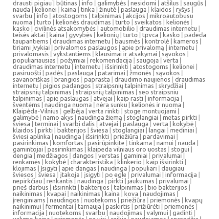
drausti pigiau
|
būtinas
|
info
|
galimybės
|
nesidomi
|
atšilus
|
saugūs
|
nauda
|
kelionei
|
kaina
|
tinka
|
žinutė
|
paslauga
|
klaidos
|
ryšys
|
svarbu
|
info
|
atostogoms
|
talpinimas
|
akcijos
|
mikroautobusu
nuoma
|
turto
|
kelionės draudimas
|
turto
|
sveikatos
|
kelionės
|
kasko
|
civilinės atsakomybės
|
automobilio
|
draudimas internetu
|
teisės aktai
|
kaina
|
gyvybės
|
kelionių
|
turto
|
tpvca
|
kasko
|
padeda
taupantiems
|
draudimas internetu
|
bausmės
|
kontrolė
|
kameros
|
tiriami įvykiai
|
privalomos paslaugos
|
apie privalomą
|
internetu
|
privalomasis
|
vykstantiems
|
klausimai ir atsakymai
|
sąvokos
|
populiariausias
|
požymiai
|
rekomendacija
|
saugoja
|
verta
|
draudimas internetu
|
internetu
|
išsirinkti
|
atostogoms
|
kelionei
|
pasiruošti
|
padės
|
paslauga
|
patarimai
|
žmonės
|
sąvokos
|
savanoriškas
|
brangios
|
paprasta
|
draudimo naujienos
|
draudimas
internetu
|
pigios padangos
|
straipsnių talpinimas
|
skrydžiai
|
straipsnių talpinimas
|
straipsnių talpinimas
|
seo straipsniu
talpinimas
|
apie paslaugas
|
atvejai
|
kaip rasti
|
informacija
|
šventėms
|
naudinga nuoma
|
nėra sunku
|
kelionės ir nuoma
|
Klaipėda-Vilnius
|
gelbėja
|
verta rinkti
|
stoge montuojami
|
galimybė
|
namo akys
|
naudinga žiemą
|
stoglangiai
|
metas pirkti
|
šviesa
|
terminai
|
svarbi dalis
|
atvejai
|
paslauga
|
verta
|
kokybė
|
klaidos
|
pirkti
|
bakterijos
|
šviesa
|
stoglangiai
|
langai
|
mediniai
|
šviesi aplinka
|
naudinga
|
išsirinkti
|
priežiūra
|
pardavimai
|
pasirinkimas
|
komfortas
|
pasirūpinkite
|
tinkama
|
namui
|
nauda
|
gamintojai
|
pasirinkimas
|
klaipeda vilniaus oro uostas
|
stogui
|
dengia
|
medžiagos
|
dangos
|
verstas
|
gaminiai
|
privalumai
|
renkamės
|
kokybė
|
charakteristika
|
klinkerio
|
kaip išsirinkti
|
klojimas
|
įsigyti
|
apie dangas
|
naudinga
|
populiari
|
daugiau
šviesos
|
šviesa
|
įtakoja
|
įsigyti
|
po egle
|
privalumai
|
informacija
|
nepirkčiau
|
renkantis
|
naudinga
|
pirkti
|
jaukumas
|
privalumai
|
prieš darbus
|
išsirinkti
|
bakterijos
|
talpinimas
|
bio bakterijos
|
naikinimas
|
kvapai
|
naikinimas
|
kaina
|
kova
|
naudojimas
|
įrenginiams
|
naudingos
|
nuotekoms
|
priežiūra
|
priemonės
|
kvapų
naikinimui
|
fermentai
|
tarnauja
|
paskirtis
|
prižiūrėti
|
priemonės
|
informacija
|
nuotekoms
|
svarbu
|
naudojimas
|
valymui
|
gadinti
|