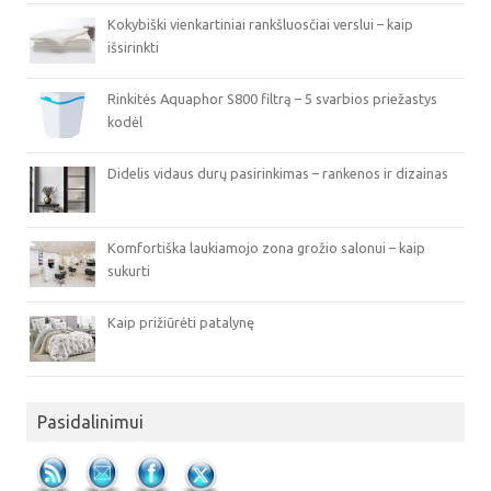
Kokybiški vienkartiniai rankšluosčiai verslui – kaip
išsirinkti
Rinkitės Aquaphor S800 filtrą – 5 svarbios priežastys
kodėl
Didelis vidaus durų pasirinkimas – rankenos ir dizainas
Komfortiška laukiamojo zona grožio salonui – kaip
sukurti
Kaip prižiūrėti patalynę
Pasidalinimui