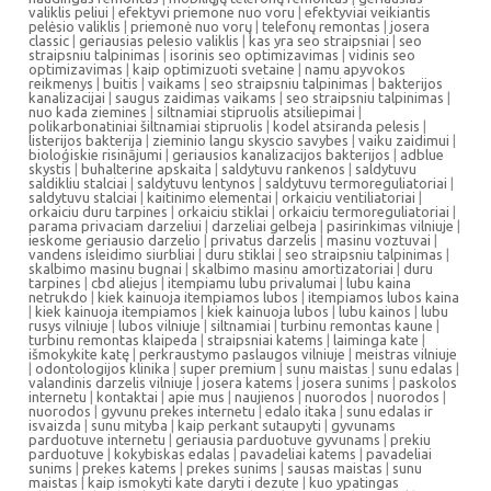
valiklis peliui
|
efektyvi priemone nuo voru
|
efektyviai veikiantis
pelėsio valiklis
|
priemonė nuo vorų
|
telefonų remontas
|
josera
classic
|
geriausias pelesio valiklis
|
kas yra seo straipsniai
|
seo
straipsniu talpinimas
|
isorinis seo optimizavimas
|
vidinis seo
optimizavimas
|
kaip optimizuoti svetaine
|
namu apyvokos
reikmenys
|
buitis
|
vaikams
|
seo straipsniu talpinimas
|
bakterijos
kanalizacijai
|
saugus zaidimas vaikams
|
seo straipsniu talpinimas
|
nuo kada ziemines
|
siltnamiai stipruolis atsiliepimai
|
polikarbonatiniai šiltnamiai stipruolis
|
kodel atsiranda pelesis
|
listerijos bakterija
|
zieminio langu skyscio savybes
|
vaiku zaidimui
|
bioloģiskie risinājumi
|
geriausios kanalizacijos bakterijos
|
adblue
skystis
|
buhalterine apskaita
|
saldytuvu rankenos
|
saldytuvu
saldikliu stalciai
|
saldytuvu lentynos
|
saldytuvu termoreguliatoriai
|
saldytuvu stalciai
|
kaitinimo elementai
|
orkaiciu ventiliatoriai
|
orkaiciu duru tarpines
|
orkaiciu stiklai
|
orkaiciu termoreguliatoriai
|
parama privaciam darzeliui
|
darzeliai gelbeja
|
pasirinkimas vilniuje
|
ieskome geriausio darzelio
|
privatus darzelis
|
masinu voztuvai
|
vandens isleidimo siurbliai
|
duru stiklai
|
seo straipsniu talpinimas
|
skalbimo masinu bugnai
|
skalbimo masinu amortizatoriai
|
duru
tarpines
|
cbd aliejus
|
itempiamu lubu privalumai
|
lubu kaina
netrukdo
|
kiek kainuoja itempiamos lubos
|
itempiamos lubos kaina
|
kiek kainuoja itempiamos
|
kiek kainuoja lubos
|
lubu kainos
|
lubu
rusys vilniuje
|
lubos vilniuje
|
siltnamiai
|
turbinu remontas kaune
|
turbinu remontas klaipeda
|
straipsniai katems
|
laiminga kate
|
išmokykite katę
|
perkraustymo paslaugos vilniuje
|
meistras vilniuje
|
odontologijos klinika
|
super premium
|
sunu maistas
|
sunu edalas
|
valandinis darzelis vilniuje
|
josera katems
|
josera sunims
|
paskolos
internetu
|
kontaktai
|
apie mus
|
naujienos
|
nuorodos
|
nuorodos
|
nuorodos
|
gyvunu prekes internetu
|
edalo itaka
|
sunu edalas ir
isvaizda
|
sunu mityba
|
kaip perkant sutaupyti
|
gyvunams
parduotuve internetu
|
geriausia parduotuve gyvunams
|
prekiu
parduotuve
|
kokybiskas edalas
|
pavadeliai katems
|
pavadeliai
sunims
|
prekes katems
|
prekes sunims
|
sausas maistas
|
sunu
maistas
|
kaip ismokyti kate daryti i dezute
|
kuo ypatingas