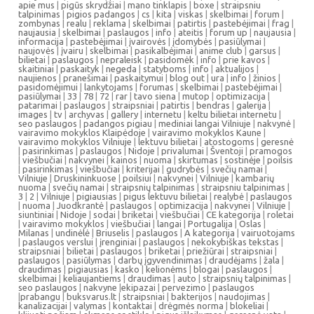
apie mus
|
pigūs skrydžiai
|
mano tinklapis
|
boxe
|
straipsniu
talpinimas
|
pigios padangos
|
cs
|
kita
|
viskas
|
skelbimai
|
forum
|
zombynas
|
realu
|
reklama
|
skelbimai
|
patirtis
|
pastebėjimai
|
frag
|
naujausia
|
skelbimai
|
paslaugos
|
info
|
ateitis
|
forum up
|
naujausia
|
informacija
|
pastebėjimai
|
įvairovės
|
įdomybės
|
pasiūlymai
|
naujovės
|
įvairu
|
skelbimai
|
pasikalbėjimai
|
anime club
|
garsus
|
bilietai
|
paslaugos
|
nepraleisk
|
pasidomėk
|
info
|
prie kavos
|
skaitiniai
|
paskaityk
|
negeda
|
statyboms
|
info
|
aktualijos
|
naujienos
|
pranešimai
|
paskaitymui
|
blog out
|
ura
|
info
|
žinios
|
pasidomėjimui
|
lankytojams
|
forumas
|
skelbimai
|
pastebėjimai
|
pasiūlymai
|
33
|
78
|
72
|
rar
|
tavo siena
|
mutop
|
optimizacija
|
patarimai
|
paslaugos
|
straipsniai
|
patirtis
|
bendras
|
galerija
|
images
|
tv
|
archyvas
|
gallery
|
internetu
|
keltu bilietai internetu
|
seo paslaugos
|
padangos pigiau
|
mediniai langai Vilniuje
|
nakvynė
|
vairavimo mokyklos Klaipėdoje
|
vairavimo mokyklos Kaune
|
vairavimo mokyklos Vilniuje
|
lektuvu bilietai
|
atostogoms
|
geresnė
|
pasirinkimas
|
paslaugos
|
Nidoje
|
privalumai
|
Šventoji
|
pramogos
|
viešbučiai
|
nakvynei
|
kainos
|
nuoma
|
skirtumas
|
sostinėje
|
poilsis
|
pasirinkimas
|
viešbučiai
|
kriterijai
|
gudrybės
|
svečių namai
|
Vilniuje
|
Druskininkuose
|
poilsiui
|
nakvynei
|
Vilniuje
|
kambarių
nuoma
|
svečių namai
|
straipsnių talpinimas
|
straipsniu talpinimas
|
3
|
2
|
Vilniuje
|
pigiausias
|
pigus lektuvu bilietai
|
realybė
|
paslaugos
|
nuoma
|
Juodkrantė
|
paslaugos
|
optimizacija
|
nakvynei
|
Vilniuje
|
siuntiniai
|
Nidoje
|
sodai
|
briketai
|
viešbučiai
|
CE kategorija
|
roletai
|
vairavimo mokyklos
|
viešbučiai
|
langai
|
Portugalija
|
Oslas
|
Milanas
|
undinėlė
|
Briuselis
|
paslaugos
|
A kategorija
|
vairuotojams
|
paslaugos verslui
|
įrenginiai
|
paslaugos
|
nekokybiškas tekstas
|
straipsniai
|
bilietai
|
paslaugos
|
briketai
|
priežiūrai
|
straipsniai
|
paslaugos
|
pasiūlymas
|
darbų įgyvendinimas
|
draudėjams
|
žala
|
draudimas
|
pigiausias
|
kasko
|
kelionėms
|
blogai
|
paslaugos
|
skelbimai
|
keliaujantiems
|
draudimas
|
auto
|
straipsnių talpinimas
|
seo paslaugos
|
nakvyne
|
ekipazai
|
pervezimo
|
paslaugos
|
prabangu
|
buksvarus.lt
|
straipsniai
|
bakterijos
|
naudojimas
|
kanalizacijai
|
valymas
|
kontaktai
|
drėgmės norma
|
blokeliai
|