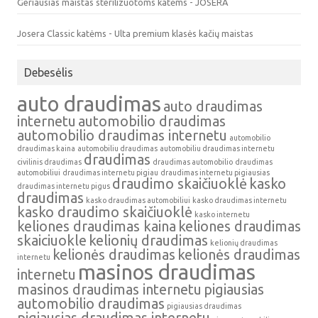
Geriausias maistas sterilizuotoms katėms - JOSERA
Josera Classic katėms - Ulta premium klasės kačių maistas
Debesėlis
auto draudimas
auto draudimas
internetu
automobilio draudimas
automobilio draudimas internetu
automobilio
draudimas kaina
automobiliu draudimas
automobiliu draudimas internetu
draudimas
civilinis draudimas
draudimas automobilio
draudimas
automobiliui
draudimas internetu pigiau
draudimas internetu pigiausias
draudimo skaičiuoklė
kasko
draudimas internetu pigus
draudimas
kasko draudimas automobiliui
kasko draudimas internetu
kasko draudimo skaičiuoklė
kasko internetu
keliones draudimas kaina
keliones draudimas
skaiciuokle
kelionių draudimas
kelionių draudimas
kelionės draudimas
kelionės draudimas
internetu
masinos draudimas
internetu
masinos draudimas internetu
pigiausias
automobilio draudimas
pigiausias draudimas
pigiausias draudimas internetu