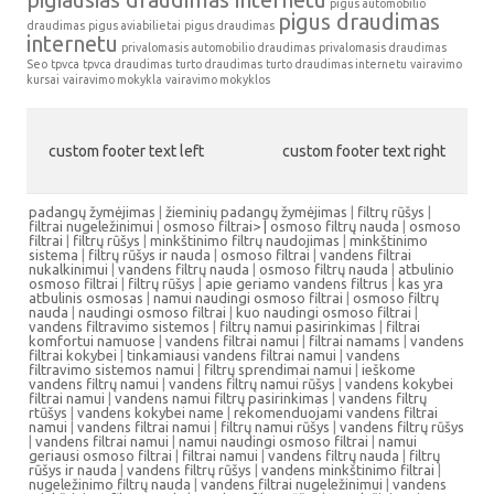
pigus automobilio
pigus draudimas
draudimas
pigus aviabilietai
pigus draudimas
internetu
privalomasis automobilio draudimas
privalomasis draudimas
Seo
tpvca
tpvca draudimas
turto draudimas
turto draudimas internetu
vairavimo
kursai
vairavimo mokykla
vairavimo mokyklos
custom footer text left
custom footer text right
padangų žymėjimas
|
žieminių padangų žymėjimas
|
filtrų rūšys
|
filtrai nugeležinimui
|
osmoso filtrai> |
osmoso filtrų nauda
|
osmoso
filtrai
|
filtrų rūšys
|
minkštinimo filtrų naudojimas
|
minkštinimo
sistema
|
filtrų rūšys ir nauda
|
osmoso filtrai
|
vandens filtrai
nukalkinimui
|
vandens filtrų nauda
|
osmoso filtrų nauda
|
atbulinio
osmoso filtrai
|
filtrų rūšys
|
apie geriamo vandens filtrus
|
kas yra
atbulinis osmosas
|
namui naudingi osmoso filtrai
|
osmoso filtrų
nauda
|
naudingi osmoso filtrai
|
kuo naudingi osmoso filtrai
|
vandens filtravimo sistemos
|
filtrų namui pasirinkimas
|
filtrai
komfortui namuose
|
vandens filtrai namui
|
filtrai namams
|
vandens
filtrai kokybei
|
tinkamiausi vandens filtrai namui
|
vandens
filtravimo sistemos namui
|
filtrų sprendimai namui
|
ieškome
vandens filtrų namui
|
vandens filtrų namui rūšys
|
vandens kokybei
filtrai namui
|
vandens namui filtrų pasirinkimas
|
vandens filtrų
rtūšys
|
vandens kokybei name
|
rekomenduojami vandens filtrai
namui
|
vandens filtrai namui
|
filtrų namui rūšys
|
vandens filtrų rūšys
|
vandens filtrai namui
|
namui naudingi osmoso filtrai
|
namui
geriausi osmoso filtrai
|
filtrai namui
|
vandens filtrų nauda
|
filtrų
rūšys ir nauda
|
vandens filtrų rūšys
|
vandens minkštinimo filtrai
|
nugeležinimo filtrų nauda
|
vandens filtrai nugeležinimui
|
vandens