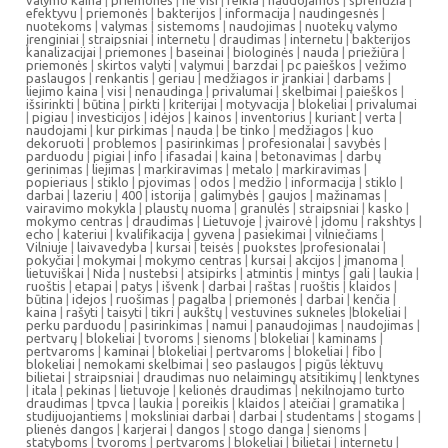
valymo kaina
|
priemonės
|
ne visi
|
reikia
|
naudojamos
|
sprendžia
|
efektyvu
|
priemonės
|
bakterijos
|
informacija
|
naudingesnės
|
nuotekoms
|
valymas
|
sistemoms
|
naudojimas
|
nuotekų valymo
įrenginiai
|
straipsniai
|
internetu
|
draudimas
|
internetu
|
bakterijos
kanalizacijai
|
priemones
|
baseinai
|
biologinės
|
nauda
|
priežiūra
|
priemonės
|
skirtos valyti
|
valymui
|
barzdai
|
pc paieškos
|
vežimo
paslaugos
|
renkantis
|
geriau
|
medžiagos ir įrankiai
|
darbams
|
liejimo kaina
|
visi
|
nenaudinga
|
privalumai
|
skelbimai
|
paieškos
|
išsirinkti
|
būtina
|
pirkti
|
kriterijai
|
motyvacija
|
blokeliai
|
privalumai
|
pigiau
|
investicijos
|
idėjos
|
kainos
|
inventorius
|
kuriant
|
verta
|
naudojami
|
kur pirkimas
|
nauda
|
be tinko
|
medžiagos
|
kuo
dekoruoti
|
problemos
|
pasirinkimas
|
profesionalai
|
savybės
|
parduodu
|
pigiai
|
info
|
ifasadai
|
kaina
|
betonavimas
|
darbų
gerinimas
|
liejimas
|
markiravimas
|
metalo
|
markiravimas
|
popieriaus
|
stiklo
|
pjovimas
|
odos
|
medžio
|
informacija
|
stiklo
|
darbai
|
lazeriu
|
400
|
istorija
|
galimybės
|
gaujos
|
mažinamas
|
vairavimo mokykla
|
plaustų nuoma
|
granulės
|
straipsniai
|
kasko
|
mokymo centras
|
draudimas
|
Lietuvoje
|
įvairovė
|
įdomu
|
rakshtys
|
echo
|
kateriui
|
kvalifikacija
|
gyvena
|
pasiekimai
|
vilniečiams
|
Vilniuje
|
laivavedyba
|
kursai
|
teisės
|
puokstes
|
profesionalai
|
pokyčiai
|
mokymai
|
mokymo centras
|
kursai
|
akcijos
|
įmanoma
|
lietuviškai
|
Nida
|
nustebsi
|
atsipirks
|
atmintis
|
mintys
|
gali
|
laukia
|
ruoštis
|
etapai
|
patys
|
išvenk
|
darbai
|
raštas
|
ruoštis
|
klaidos
|
būtina
|
idejos
|
ruošimas
|
pagalba
|
priemonės
|
darbai
|
kenčia
|
kaina
|
rašyti
|
taisyti
|
tikri
|
aukštų
|
vestuvines sukneles
|
blokeliai
|
perku parduodu
|
pasirinkimas
|
namui
|
panaudojimas
|
naudojimas
|
pertvarų
|
blokeliai
|
tvoroms
|
sienoms
|
blokeliai
|
kaminams
|
pertvaroms
|
kaminai
|
blokeliai
|
pertvaroms
|
blokeliai
|
fibo
|
blokeliai
|
nemokami skelbimai
|
seo paslaugos
|
pigūs lėktuvų
bilietai
|
straipsniai
|
draudimas nuo nelaimingų atsitikimų
|
lenktynes
|
itala
|
pekinas
|
lietuvoje
|
kelionės draudimas
|
nekilnojamo turto
draudimas
|
tpvca
|
laukia
|
poreikis
|
klaidos
|
ateičiai
|
gramatika
|
studijuojantiems
|
moksliniai darbai
|
darbai
|
studentams
|
stogams
|
plienės dangos
|
karjerai
|
dangos
|
stogo danga
|
sienoms
|
statyboms
|
tvoroms
|
pertvaroms
|
blokeliai
|
bilietai
|
internetu
|