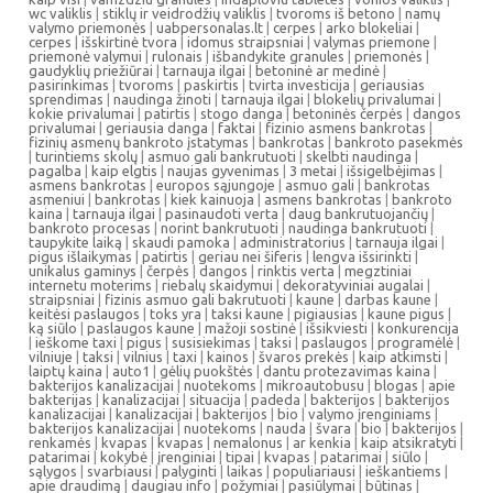
wc valiklis
|
stiklų ir veidrodžių valiklis
|
tvoroms iš betono
|
namų
valymo priemonės
|
uabpersonalas.lt
|
cerpes
|
arko blokeliai
|
cerpes
|
išskirtinė tvora
|
idomus straipsniai
|
valymas priemone
|
priemonė valymui
|
rulonais
|
išbandykite granules
|
priemonės
|
gaudyklių priežiūrai
|
tarnauja ilgai
|
betoninė ar medinė
|
pasirinkimas
|
tvoroms
|
paskirtis
|
tvirta investicija
|
geriausias
sprendimas
|
naudinga žinoti
|
tarnauja ilgai
|
blokelių privalumai
|
kokie privalumai
|
patirtis
|
stogo danga
|
betoninės čerpės
|
dangos
privalumai
|
geriausia danga
|
faktai
|
fizinio asmens bankrotas
|
fizinių asmenų bankroto įstatymas
|
bankrotas
|
bankroto pasekmės
|
turintiems skolų
|
asmuo gali bankrutuoti
|
skelbti naudinga
|
pagalba
|
kaip elgtis
|
naujas gyvenimas
|
3 metai
|
išsigelbėjimas
|
asmens bankrotas
|
europos sąjungoje
|
asmuo gali
|
bankrotas
asmeniui
|
bankrotas
|
kiek kainuoja
|
asmens bankrotas
|
bankroto
kaina
|
tarnauja ilgai
|
pasinaudoti verta
|
daug bankrutuojančių
|
bankroto procesas
|
norint bankrutuoti
|
naudinga bankrutuoti
|
taupykite laiką
|
skaudi pamoka
|
administratorius
|
tarnauja ilgai
|
pigus išlaikymas
|
patirtis
|
geriau nei šiferis
|
lengva išsirinkti
|
unikalus gaminys
|
čerpės
|
dangos
|
rinktis verta
|
megztiniai
internetu moterims
|
riebalų skaidymui
|
dekoratyviniai augalai
|
straipsniai
|
fizinis asmuo gali bakrutuoti
|
kaune
|
darbas kaune
|
keitėsi paslaugos
|
toks yra
|
taksi kaune
|
pigiausias
|
kaune pigus
|
ką siūlo
|
paslaugos kaune
|
mažoji sostinė
|
išsikviesti
|
konkurencija
|
ieškome taxi
|
pigus
|
susisiekimas
|
taksi
|
paslaugos
|
programėlė
|
vilniuje
|
taksi
|
vilnius
|
taxi
|
kainos
|
švaros prekės
|
kaip atkimsti
|
laiptų kaina
|
auto1
|
gėlių puokštės
|
dantu protezavimas kaina
|
bakterijos kanalizacijai
|
nuotekoms
|
mikroautobusu
|
blogas
|
apie
bakterijas
|
kanalizacijai
|
situacija
|
padeda
|
bakterijos
|
bakterijos
kanalizacijai
|
kanalizacijai
|
bakterijos
|
bio
|
valymo įrenginiams
|
bakterijos kanalizacijai
|
nuotekoms
|
nauda
|
švara
|
bio
|
bakterijos
|
renkamės
|
kvapas
|
kvapas
|
nemalonus
|
ar kenkia
|
kaip atsikratyti
|
patarimai
|
kokybė
|
įrenginiai
|
tipai
|
kvapas
|
patarimai
|
siūlo
|
sąlygos
|
svarbiausi
|
palyginti
|
laikas
|
populiariausi
|
ieškantiems
|
apie draudimą
|
daugiau info
|
požymiai
|
pasiūlymai
|
būtinas
|