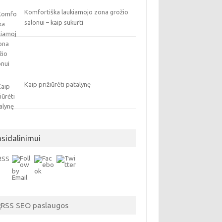
Komfortiška laukiamojo zona grožio
salonui – kaip sukurti
Kaip prižiūrėti patalynę
asidalinimui
SEO paslaugos