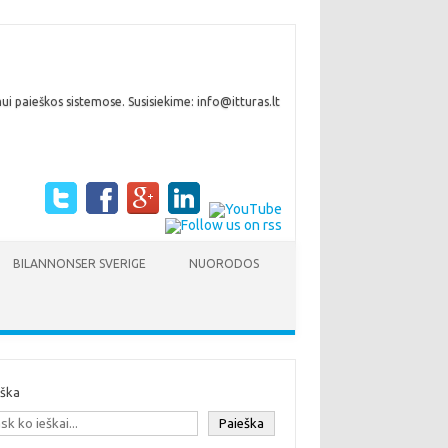
i paieškos sistemose. Susisiekime: info@itturas.lt
BILANNONSER SVERIGE
NUORODOS
eška
Paieška