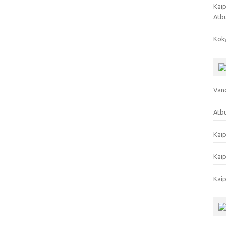
Kaip
Atb
Koky
Vand
Atbu
Kaip
Kaip
Kaip