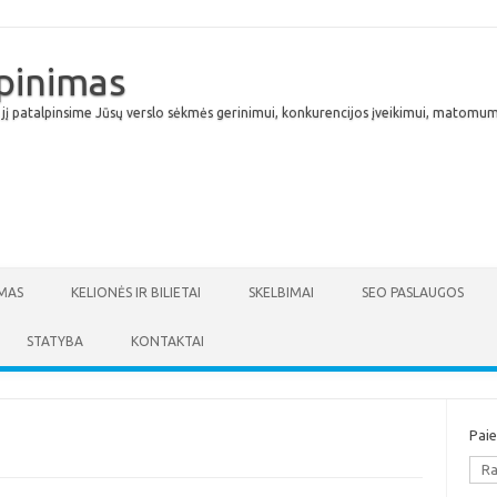
lpinimas
 jį patalpinsime Jūsų verslo sėkmės gerinimui, konkurencijos įveikimui, matomumu
Skip to content
MAS
KELIONĖS IR BILIETAI
SKELBIMAI
SEO PASLAUGOS
STATYBA
KONTAKTAI
Pai