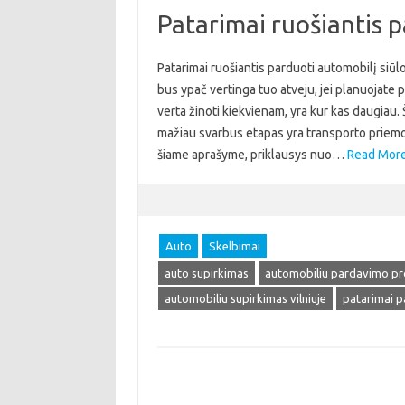
Patarimai ruošiantis 
Patarimai ruošiantis parduoti automobilį siū
bus ypač vertinga tuo atveju, jei planuojate 
verta žinoti kiekvienam, yra kur kas daugiau. 
mažiau svarbus etapas yra transporto priemon
šiame aprašyme, priklausys nuo…
Read More
Auto
Skelbimai
auto supirkimas
automobiliu pardavimo pr
automobiliu supirkimas vilniuje
patarimai p