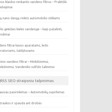
os klaidos renkantis vandens filtrus – Praktiški
tebėjimai
ą nano dangą rinktis automobilio stiklams
lis geležies kiekis vandenyje – kaip pašalinti,
endimai
ens filtrai kavos aparatams, ledo
eratoriams, šaldytuvams
inio vandens filtrai – Minkštinimui,
ležinimui, Vandenilio sulfido šalinimui
SEO straipsniu talpinimas
ausias pasirinkimas – Automobilių supirkimas
traukos ir spauda ant drobės