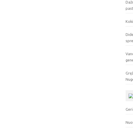
Dažn
pas
Koki
Dide
spr
Vand
gen
Gręž
Nuge
Geri
Nuo