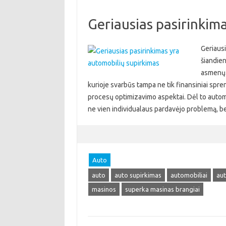
Geriausias pasirinkim
Geriausi
šiandien
asmenų. 
kurioje svarbūs tampa ne tik finansiniai spre
procesų optimizavimo aspektai. Dėl to automo
ne vien individualaus pardavėjo problemą, b
Auto
auto
auto supirkimas
automobiliai
aut
masinos
superka masinas brangiai