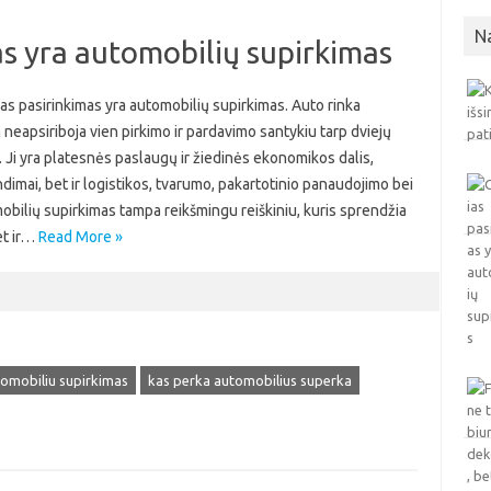
N
as yra automobilių supirkimas
as pasirinkimas yra automobilių supirkimas. Auto rinka
 neapsiriboja vien pirkimo ir pardavimo santykiu tarp dviejų
Ji yra platesnės paslaugų ir žiedinės ekonomikos dalis,
ndimai, bet ir logistikos, tvarumo, pakartotinio panaudojimo bei
bilių supirkimas tampa reikšmingu reiškiniu, kuris sprendžia
et ir…
Read More »
omobiliu supirkimas
kas perka automobilius superka