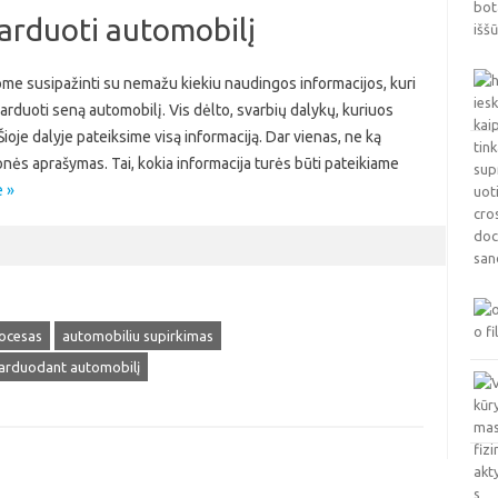
parduoti automobilį
lome susipažinti su nemažu kiekiu naudingos informacijos, kuri
parduoti seną automobilį. Vis dėlto, svarbių dalykų, kuriuos
Šioje dalyje pateiksime visą informaciją. Dar vienas, ne ką
ės aprašymas. Tai, kokia informacija turės būti pateikiame
 »
ocesas
automobiliu supirkimas
arduodant automobilį