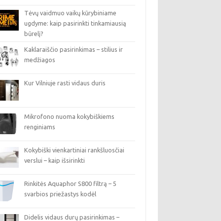
Tėvų vaidmuo vaikų kūrybiniame
ugdyme: kaip pasirinkti tinkamiausią
būrelį?
Kaklaraiščio pasirinkimas – stilius ir
medžiagos
Kur Vilniuje rasti vidaus duris
Mikrofono nuoma kokybiškiems
renginiams
Kokybiški vienkartiniai rankšluosčiai
verslui – kaip išsirinkti
Rinkitės Aquaphor S800 filtrą – 5
svarbios priežastys kodėl
Didelis vidaus durų pasirinkimas –