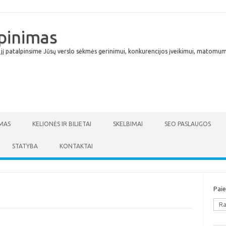
lpinimas
 jį patalpinsime Jūsų verslo sėkmės gerinimui, konkurencijos įveikimui, matomumu
Skip to content
MAS
KELIONĖS IR BILIETAI
SKELBIMAI
SEO PASLAUGOS
STATYBA
KONTAKTAI
Pai