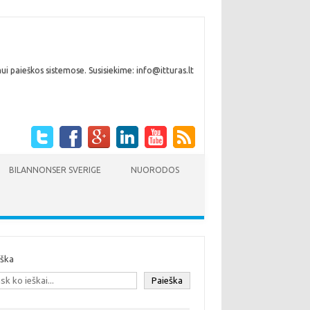
i paieškos sistemose. Susisiekime: info@itturas.lt
BILANNONSER SVERIGE
NUORODOS
eška
Paieška