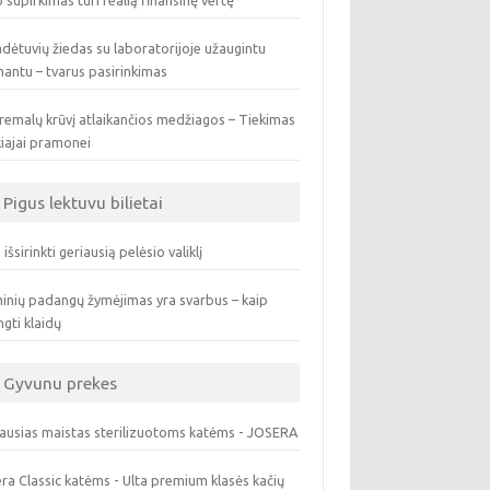
 supirkimas turi realią finansinę vertę
dėtuvių žiedas su laboratorijoje užaugintu
antu – tvarus pasirinkimas
remalų krūvį atlaikančios medžiagos – Tiekimas
iajai pramonei
Pigus lektuvu bilietai
 išsirinkti geriausią pelėsio valiklį
inių padangų žymėjimas yra svarbus – kaip
ngti klaidų
Gyvunu prekes
ausias maistas sterilizuotoms katėms - JOSERA
ra Classic katėms - Ulta premium klasės kačių