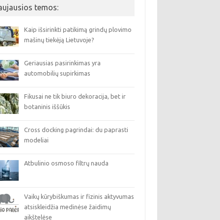
aujausios temos:
Kaip išsirinkti patikimą grindų plovimo
mašinų tiekėją Lietuvoje?
Geriausias pasirinkimas yra
automobilių supirkimas
Fikusai ne tik biuro dekoracija, bet ir
botaninis iššūkis
Cross docking pagrindai: du paprasti
modeliai
Atbulinio osmoso filtrų nauda
Vaikų kūrybiškumas ir fizinis aktyvumas
atsiskleidžia medinėse žaidimų
aikštelėse