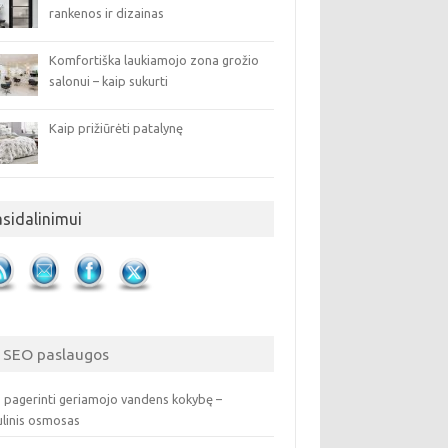
rankenos ir dizainas
Komfortiška laukiamojo zona grožio
salonui – kaip sukurti
Kaip prižiūrėti patalynę
asidalinimui
SEO paslaugos
 pagerinti geriamojo vandens kokybę –
ulinis osmosas