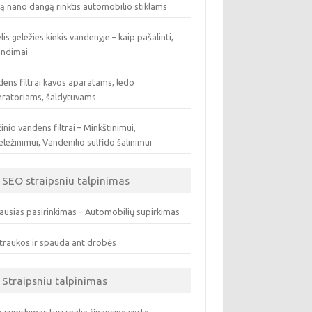
ą nano dangą rinktis automobilio stiklams
lis geležies kiekis vandenyje – kaip pašalinti,
endimai
ens filtrai kavos aparatams, ledo
eratoriams, šaldytuvams
inio vandens filtrai – Minkštinimui,
ležinimui, Vandenilio sulfido šalinimui
SEO straipsniu talpinimas
ausias pasirinkimas – Automobilių supirkimas
traukos ir spauda ant drobės
Straipsniu talpinimas