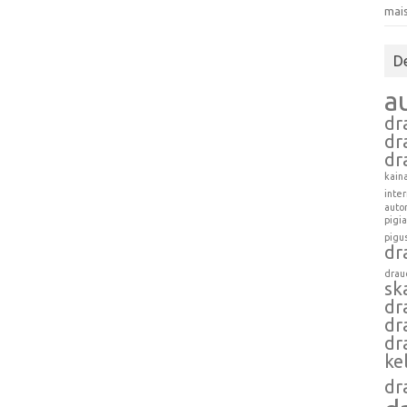
mai
D
a
dr
dr
dr
kain
inte
auto
pigi
pigu
dr
drau
sk
dr
dr
dr
ke
dr