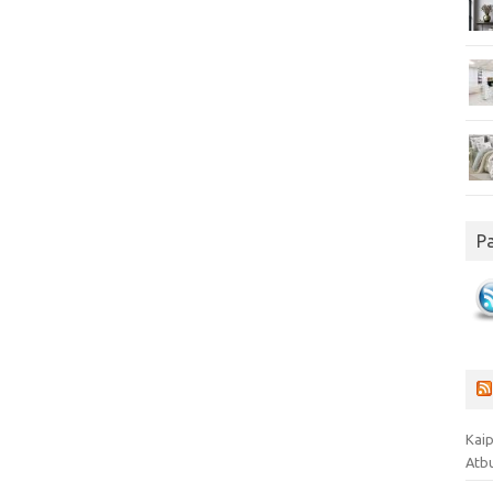
P
Kaip
Atb