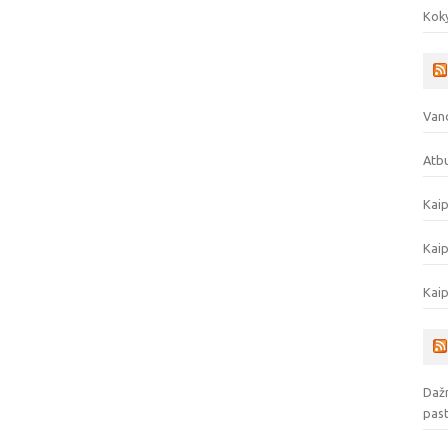
Koky
Vand
Atbu
Kaip
Kaip
Kaip
Dažn
pas