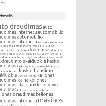
stas
ebesėlis
uto draudimas
auto
audimas internetu
automobilio
audimas
automobilio
audimas internetu
automobilio draudimas
a
automobiliu draudimas
automobiliu draudimas
draudimas
rnetu
civilinis draudimas
draudimas
mobilio
draudimas automobiliui
draudimas internetu
au
draudimas internetu pigiausias
draudimas internetu
draudimo skaičiuoklė
kasko
s
audimas
kasko draudimas automobiliui
kasko
kasko draudimo
dimas internetu
aičiuoklė
keliones
kasko internetu
audimas kaina
keliones
audimas skaiciuokle
kelionių
audimas
kelionių draudimas internetu
lionės draudimas
kelionės
masinos
audimas internetu