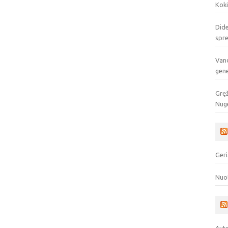
Koki
Dide
spr
Vand
gen
Gręž
Nuge
Geri
Nuo