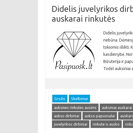
Didelis juvelyrikos dir
auskarai rinkutės
Didelis juvelyri
nebūna. Dėmesį s
tokiomis išlikti.
kasdienybė. Noras
Bižuterija ir pap
Todėl auksiniai
Grožis
Skelbimai
auksines rinkutes ausims
auksiniai auskarai
aukso dirbiniai
aukso papuosalai
auskara
juvelyrikos dirbiniai
rinkute is ausko
rink