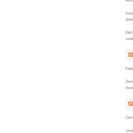
Auto
Suža
deim
Ekst
sunk
Kaip
Žiem
išve
Geri
Jose