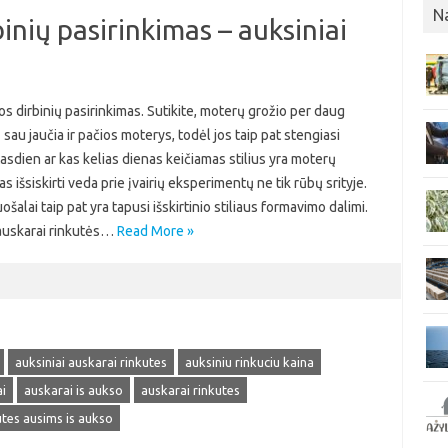
N
binių pasirinkimas – auksiniai
kos dirbinių pasirinkimas. Sutikite, moterų grožio per daug
au jaučia ir pačios moterys, todėl jos taip pat stengiasi
 Kasdien ar kas kelias dienas keičiamas stilius yra moterų
 išsiskirti veda prie įvairių eksperimentų ne tik rūbų srityje.
uošalai taip pat yra tapusi išskirtinio stiliaus formavimo dalimi.
 auskarai rinkutės…
Read More »
auksiniai auskarai rinkutes
auksiniu rinkuciu kaina
i
auskarai is aukso
auskarai rinkutes
utes ausims is aukso