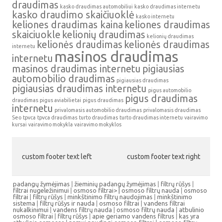
draudimas
kasko draudimas automobiliui
kasko draudimas internetu
kasko draudimo skaičiuoklė
kasko internetu
keliones draudimas kaina
keliones draudimas
skaiciuokle
kelionių draudimas
kelionių draudimas
kelionės draudimas
kelionės draudimas
internetu
masinos draudimas
internetu
masinos draudimas internetu
pigiausias
automobilio draudimas
pigiausias draudimas
pigiausias draudimas internetu
pigus automobilio
pigus draudimas
draudimas
pigus aviabilietai
pigus draudimas
internetu
privalomasis automobilio draudimas
privalomasis draudimas
Seo
tpvca
tpvca draudimas
turto draudimas
turto draudimas internetu
vairavimo
kursai
vairavimo mokykla
vairavimo mokyklos
custom footer text left
custom footer text right
padangų žymėjimas
|
žieminių padangų žymėjimas
|
filtrų rūšys
|
filtrai nugeležinimui
|
osmoso filtrai> |
osmoso filtrų nauda
|
osmoso
filtrai
|
filtrų rūšys
|
minkštinimo filtrų naudojimas
|
minkštinimo
sistema
|
filtrų rūšys ir nauda
|
osmoso filtrai
|
vandens filtrai
nukalkinimui
|
vandens filtrų nauda
|
osmoso filtrų nauda
|
atbulinio
osmoso filtrai
|
filtrų rūšys
|
apie geriamo vandens filtrus
|
kas yra