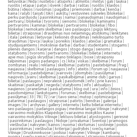
lietuviškai
|
Nida
|
nustebsi
|
atsipirks
|
atmintis
|
mintys
|
gali
|
laukia
|
ruoštis
|
etapai
|
patys
|
išvenk
|
darbai
|
raštas
|
ruoštis
|
klaidos
|
būtina
|
idejos
|
ruošimas
|
pagalba
|
priemonės
|
darbai
|
kenčia
|
kaina
|
rašyti
|
taisyti
|
tikri
|
aukštų
|
vestuvines sukneles
|
blokeliai
|
perku parduodu
|
pasirinkimas
|
namui
|
panaudojimas
|
naudojimas
|
pertvarų
|
blokeliai
|
tvoroms
|
sienoms
|
blokeliai
|
kaminams
|
pertvaroms
|
kaminai
|
blokeliai
|
pertvaroms
|
blokeliai
|
fibo
|
blokeliai
|
nemokami skelbimai
|
seo paslaugos
|
pigūs lėktuvų
bilietai
|
straipsniai
|
draudimas nuo nelaimingų atsitikimų
|
lenktynes
|
itala
|
pekinas
|
lietuvoje
|
kelionės draudimas
|
nekilnojamo turto
draudimas
|
tpvca
|
laukia
|
poreikis
|
klaidos
|
ateičiai
|
gramatika
|
studijuojantiems
|
moksliniai darbai
|
darbai
|
studentams
|
stogams
|
plienės dangos
|
karjerai
|
dangos
|
stogo danga
|
sienoms
|
statyboms
|
tvoroms
|
pertvaroms
|
blokeliai
|
bilietai
|
internetu
|
apie mus
|
pigūs skrydžiai
|
mano tinklapis
|
boxe
|
straipsniu
talpinimas
|
pigios padangos
|
cs
|
kita
|
viskas
|
skelbimai
|
forum
|
zombynas
|
realu
|
reklama
|
skelbimai
|
patirtis
|
pastebėjimai
|
frag
|
naujausia
|
skelbimai
|
paslaugos
|
info
|
ateitis
|
forum up
|
naujausia
|
informacija
|
pastebėjimai
|
įvairovės
|
įdomybės
|
pasiūlymai
|
naujovės
|
įvairu
|
skelbimai
|
pasikalbėjimai
|
anime club
|
garsus
|
bilietai
|
paslaugos
|
nepraleisk
|
pasidomėk
|
info
|
prie kavos
|
skaitiniai
|
paskaityk
|
negeda
|
statyboms
|
info
|
aktualijos
|
naujienos
|
pranešimai
|
paskaitymui
|
blog out
|
ura
|
info
|
žinios
|
pasidomėjimui
|
lankytojams
|
forumas
|
skelbimai
|
pastebėjimai
|
pasiūlymai
|
33
|
78
|
72
|
rar
|
tavo siena
|
mutop
|
optimizacija
|
patarimai
|
paslaugos
|
straipsniai
|
patirtis
|
bendras
|
galerija
|
images
|
tv
|
archyvas
|
gallery
|
internetu
|
keltu bilietai internetu
|
seo paslaugos
|
padangos pigiau
|
mediniai langai Vilniuje
|
nakvynė
|
vairavimo mokyklos Klaipėdoje
|
vairavimo mokyklos Kaune
|
vairavimo mokyklos Vilniuje
|
lektuvu bilietai
|
atostogoms
|
geresnė
|
pasirinkimas
|
paslaugos
|
Nidoje
|
privalumai
|
Šventoji
|
pramogos
|
viešbučiai
|
nakvynei
|
kainos
|
nuoma
|
skirtumas
|
sostinėje
|
poilsis
|
pasirinkimas
|
viešbučiai
|
kriterijai
|
gudrybės
|
svečių namai
|
Vilniuje
|
Druskininkuose
|
poilsiui
|
nakvynei
|
Vilniuje
|
kambarių
nuoma
|
svečių namai
|
straipsnių talpinimas
|
straipsniu talpinimas
|