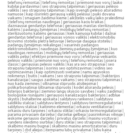
telefonų remontas
|
telefonų remontas
|
priemonė nuo vorų
|
lauko
kubilai pardavimui
|
seo straipsniu talpinimas
|
geriausias pelėsio
valiklis
|
seo straipsniu talpinimas
|
kaip isvengti pelesio atsiradimo
namuose
|
kaip išsirinkti geriausią valiklį pelėsiui
|
puiki dovana
vaikams
|
smagiam žaidimui kieme
|
aikštelės vaikų laiko praleidimui
|
telefonų remontas naudingas
|
geriausias kaciu kraikas
|
dazniausiai gendantys telefonai
|
geriausias maistas sterilizuotoms
katėms
|
padangų žymėjimas
|
mobiliųjų telefonų remontas
|
sterilizuotoms katėms geriausias
|
kiek kainuoja kubilai
|
dažnai
gendantys telefonai
|
geriausias vonios valiklis
|
elektromobiliu
ikrovimo stoteliu pletra lietuvoje
|
lietuvoje daugeja stoteliu
|
padangų žymėjimas reikalingas
|
vasarinės padangos
elektromobiliams
|
naudingas žieminių padangų žymėjimas
|
kuo
naudingas remontas
|
mobiliųjų telefonų remontas
|
geriausias
valiklis peliui
|
efektyvi priemone nuo voru
|
efektyviai veikiantis
pelėsio valiklis
|
priemonė nuo vorų
|
telefonų remontas
|
josera
classic
|
geriausias pelesio valiklis
|
kas yra seo straipsniai
|
seo
straipsniu talpinimas
|
isorinis seo optimizavimas
|
vidinis seo
optimizavimas
|
kaip optimizuoti svetaine
|
namu apyvokos
reikmenys
|
buitis
|
vaikams
|
seo straipsniu talpinimas
|
bakterijos
kanalizacijai
|
saugus zaidimas vaikams
|
seo straipsniu talpinimas
|
nuo kada ziemines
|
siltnamiai stipruolis atsiliepimai
|
polikarbonatiniai šiltnamiai stipruolis
|
kodel atsiranda pelesis
|
listerijos bakterija
|
zieminio langu skyscio savybes
|
vaiku zaidimui
|
bioloģiskie risinājumi
|
geriausios kanalizacijos bakterijos
|
adblue
skystis
|
buhalterine apskaita
|
saldytuvu rankenos
|
saldytuvu
saldikliu stalciai
|
saldytuvu lentynos
|
saldytuvu termoreguliatoriai
|
saldytuvu stalciai
|
kaitinimo elementai
|
orkaiciu ventiliatoriai
|
orkaiciu duru tarpines
|
orkaiciu stiklai
|
orkaiciu termoreguliatoriai
|
parama privaciam darzeliui
|
darzeliai gelbeja
|
pasirinkimas vilniuje
|
ieskome geriausio darzelio
|
privatus darzelis
|
masinu voztuvai
|
vandens isleidimo siurbliai
|
duru stiklai
|
seo straipsniu talpinimas
|
skalbimo masinu bugnai
|
skalbimo masinu amortizatoriai
|
duru
tarpines
|
cbd aliejus
|
itempiamu lubu privalumai
|
lubu kaina