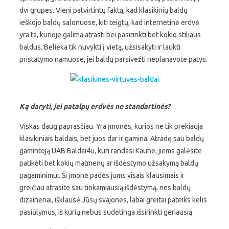
dvi grupes. Vieni patvirtintų faktą, kad klasikinių baldų
ieškojo baldų salonuose, kiti teigtų, kad internetinė erdvė
yra ta, kurioje galima atrasti bei pasirinkti bet kokio stiliaus
baldus. Belieka tik nuvykti į vietą, užsisakyti ir laukti
pristatymo namuose, jei baldų parsivežti neplanavote patys.
Ką daryti, jei patalpų erdvės ne standartinės?
Viskas daug paprasčiau. Yra įmonės, kurios ne tik prekiauja
klasikiniais baldais, bet juos dar ir gamina. Atradę sau baldų
gamintoją UAB Baldai4u, kuri randasi Kaune, jiems galėsite
patikėti bet kokių matmenų ar išdėstymo užsakymą baldų
pagaminimui. Ši įmonė padės jums visais klausimais ir
greičiau atrasite sau tinkamiausią išdėstymą, nes baldų
dizaineriai, išklausė Jūsų svajones, labai greitai pateiks kelis
pasiūlymus, iš kurių nebus sudėtinga išsirinkti geriausią.