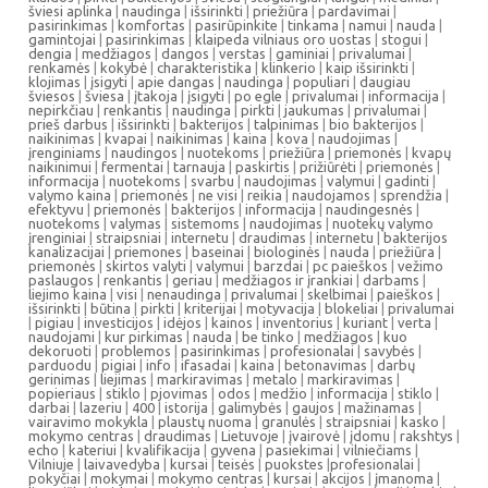
šviesi aplinka
|
naudinga
|
išsirinkti
|
priežiūra
|
pardavimai
|
pasirinkimas
|
komfortas
|
pasirūpinkite
|
tinkama
|
namui
|
nauda
|
gamintojai
|
pasirinkimas
|
klaipeda vilniaus oro uostas
|
stogui
|
dengia
|
medžiagos
|
dangos
|
verstas
|
gaminiai
|
privalumai
|
renkamės
|
kokybė
|
charakteristika
|
klinkerio
|
kaip išsirinkti
|
klojimas
|
įsigyti
|
apie dangas
|
naudinga
|
populiari
|
daugiau
šviesos
|
šviesa
|
įtakoja
|
įsigyti
|
po egle
|
privalumai
|
informacija
|
nepirkčiau
|
renkantis
|
naudinga
|
pirkti
|
jaukumas
|
privalumai
|
prieš darbus
|
išsirinkti
|
bakterijos
|
talpinimas
|
bio bakterijos
|
naikinimas
|
kvapai
|
naikinimas
|
kaina
|
kova
|
naudojimas
|
įrenginiams
|
naudingos
|
nuotekoms
|
priežiūra
|
priemonės
|
kvapų
naikinimui
|
fermentai
|
tarnauja
|
paskirtis
|
prižiūrėti
|
priemonės
|
informacija
|
nuotekoms
|
svarbu
|
naudojimas
|
valymui
|
gadinti
|
valymo kaina
|
priemonės
|
ne visi
|
reikia
|
naudojamos
|
sprendžia
|
efektyvu
|
priemonės
|
bakterijos
|
informacija
|
naudingesnės
|
nuotekoms
|
valymas
|
sistemoms
|
naudojimas
|
nuotekų valymo
įrenginiai
|
straipsniai
|
internetu
|
draudimas
|
internetu
|
bakterijos
kanalizacijai
|
priemones
|
baseinai
|
biologinės
|
nauda
|
priežiūra
|
priemonės
|
skirtos valyti
|
valymui
|
barzdai
|
pc paieškos
|
vežimo
paslaugos
|
renkantis
|
geriau
|
medžiagos ir įrankiai
|
darbams
|
liejimo kaina
|
visi
|
nenaudinga
|
privalumai
|
skelbimai
|
paieškos
|
išsirinkti
|
būtina
|
pirkti
|
kriterijai
|
motyvacija
|
blokeliai
|
privalumai
|
pigiau
|
investicijos
|
idėjos
|
kainos
|
inventorius
|
kuriant
|
verta
|
naudojami
|
kur pirkimas
|
nauda
|
be tinko
|
medžiagos
|
kuo
dekoruoti
|
problemos
|
pasirinkimas
|
profesionalai
|
savybės
|
parduodu
|
pigiai
|
info
|
ifasadai
|
kaina
|
betonavimas
|
darbų
gerinimas
|
liejimas
|
markiravimas
|
metalo
|
markiravimas
|
popieriaus
|
stiklo
|
pjovimas
|
odos
|
medžio
|
informacija
|
stiklo
|
darbai
|
lazeriu
|
400
|
istorija
|
galimybės
|
gaujos
|
mažinamas
|
vairavimo mokykla
|
plaustų nuoma
|
granulės
|
straipsniai
|
kasko
|
mokymo centras
|
draudimas
|
Lietuvoje
|
įvairovė
|
įdomu
|
rakshtys
|
echo
|
kateriui
|
kvalifikacija
|
gyvena
|
pasiekimai
|
vilniečiams
|
Vilniuje
|
laivavedyba
|
kursai
|
teisės
|
puokstes
|
profesionalai
|
pokyčiai
|
mokymai
|
mokymo centras
|
kursai
|
akcijos
|
įmanoma
|