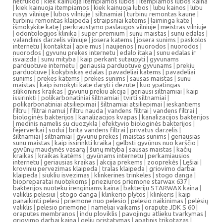
netrukdo
|
kiek kainuoja itempiamos lubos
|
itempiamos lubos kaina
|
kiek kainuoja itempiamos
|
kiek kainuoja lubos
|
lubu kainos
|
lubu
rusys vilniuje
|
lubos vilniuje
|
siltnamiai
|
turbinu remontas kaune
|
turbinu remontas klaipeda
|
straipsniai katems
|
laiminga kate
|
išmokykite katę
|
perkraustymo paslaugos vilniuje
|
meistras vilniuje
|
odontologijos klinika
|
super premium
|
sunu maistas
|
sunu edalas
|
valandinis darzelis vilniuje
|
josera katems
|
josera sunims
|
paskolos
internetu
|
kontaktai
|
apie mus
|
naujienos
|
nuorodos
|
nuorodos
|
nuorodos
|
gyvunu prekes internetu
|
edalo itaka
|
sunu edalas ir
isvaizda
|
sunu mityba
|
kaip perkant sutaupyti
|
gyvunams
parduotuve internetu
|
geriausia parduotuve gyvunams
|
prekiu
parduotuve
|
kokybiskas edalas
|
pavadeliai katems
|
pavadeliai
sunims
|
prekes katems
|
prekes sunims
|
sausas maistas
|
sunu
maistas
|
kaip ismokyti kate daryti i dezute
|
kuo ypatingas
silikoninis kraikas
|
gyvunu prekiu akcija
|
geriausi siltnamiai
|
kaip
issirinkti
|
polikarbonatiniai šiltnamiai
|
tvirti siltnamiai
|
polikarbonatiniai atsiliepimai
|
šiltnamiai atsiliepimai
|
ieskantiems
filtru
|
filtrai namui
|
filtru nauda
|
vandens filtrai
|
vandens filtrai
|
biologinės bakterijos
|
kanalizacijos kvapas
|
kanalizacijos bakterijos
|
medinis namelis su ciuozykla
|
efektyvio biologinės bakterijos
|
fejerverkai
|
sodui
|
brita vandens filtrai
|
privatus darzelis
|
šiltnamiai
|
siltnamiai
|
gyvunu prekes
|
maistas sunims
|
geriausias
sunu maistas
|
kaip issirinkti kraika
|
gelbsti gyvūnus nuo karščio
|
gyvūnų maudynės vasarą
|
šunų mityba
|
sausas maistas
|
kačių
kraikas
|
kraikas katėms
|
gyvūnams internetu
|
perkamiausios
internetu
|
geriausias kraikas
|
akcija prekems
|
zooprekės
|
Lęšiai
|
kroviniu pervezimas klaipeda
|
tralas klaipeda
|
griovimo darbai
klaipeda
|
siukliu isvezimas
|
klinkerines trinkeles
|
stogo danga
|
biopreparatai nuotekoms
|
prieziuros priemone starwax 637
|
bakterijos nuoteku irenginiams kaina
|
bakteriju STARWAX kaina
|
valiklis pelesiui
|
stogo danga
|
klinkerio plytos
|
klinkeris
|
kaip
panaikinti pelesi
|
priemone nuo pelesio
|
pelesio naikinimas
|
pelėsių
valiklis
|
pelesio priemone
|
nameliai vaikams
|
orapute JDK S 60
|
oraputes membranos
|
indu ploviklis
|
pavojingu atlieku tvarkymas
|
griovimo darbai kaina
|
geliu pristatymas
|
apatinis trikotazas
|