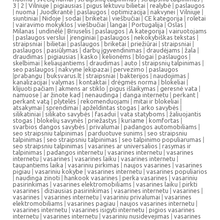
3
|
2
|
Vilniuje
|
pigiausias
|
pigus lektuvu bilietai
|
realybė
|
paslaugos
|
nuoma
|
Juodkrantė
|
paslaugos
|
optimizacija
|
nakvynei
|
Vilniuje
|
siuntiniai
|
Nidoje
|
sodai
|
briketai
|
viešbučiai
|
CE kategorija
|
roletai
|
vairavimo mokyklos
|
viešbučiai
|
langai
|
Portugalija
|
Oslas
|
Milanas
|
undinėlė
|
Briuselis
|
paslaugos
|
A kategorija
|
vairuotojams
|
paslaugos verslui
|
įrenginiai
|
paslaugos
|
nekokybiškas tekstas
|
straipsniai
|
bilietai
|
paslaugos
|
briketai
|
priežiūrai
|
straipsniai
|
paslaugos
|
pasiūlymas
|
darbų įgyvendinimas
|
draudėjams
|
žala
|
draudimas
|
pigiausias
|
kasko
|
kelionėms
|
blogai
|
paslaugos
|
skelbimai
|
keliaujantiems
|
draudimas
|
auto
|
straipsnių talpinimas
|
seo paslaugos
|
nakvyne
|
ekipazai
|
pervezimo
|
paslaugos
|
prabangu
|
buksvarus.lt
|
straipsniai
|
bakterijos
|
naudojimas
|
kanalizacijai
|
valymas
|
kontaktai
|
drėgmės norma
|
blokeliai
|
klijuoti pačiam
|
akmens ar stiklo
|
pigus išlaikymas
|
geresnė vata
|
namuose
|
ar žinote kad
|
nenaudinga
|
danga internetu
|
perkant
|
perkant vatą
|
plytelės
|
rekomenduojami
|
mitai ir blokeliai
|
atsakymai
|
sprendimai
|
apželdintas stogas
|
arko savybės
|
silikatiniai
|
silikato savybės
|
fasadui
|
vata statyboms
|
žaliuojantis
stogas
|
blokelių savynės
|
priežastys
|
kuriame
|
komfortas
|
svarbios dangos savybės
|
privalumai
|
padangos automobiliams
|
seo straipsniu talpinimas
|
parduotuve sunims
|
seo straipsniu
talpinimas
|
seo straipsniu talpinimas
|
seo talpinimo populiarumas
|
seo straipsniu talpinimas
|
vasarines ar universalios
|
rasymas ir
talpinimas
|
padangos internetu
|
vasarines internetu
|
vasarines
internetu
|
vasarines
|
vasarines laiku
|
vasarines internetu
|
taupantiems laika
|
vasariniu pirkimas
|
naujos vasarines
|
vasarines
pigiau
|
vasariniu kokybe
|
vasarines internetu
|
vasarines populiarios
|
naudinga zinoti
|
hankook vasarines
|
perka vasarines
|
vasariniu
pasirinkimas
|
vasarines elektromobiliams
|
vasarines laiku
|
pirkti
vasarines
|
diziausias pasirinkimas
|
vasarines internetu
|
vasarines
|
vasarines
|
vasarines internetu
|
vasariniu privalumai
|
vasarines
elektromobiliams
|
vasarines pagiau
|
naujos vasarines internetu
|
vasarines internetu
|
vasarines isigyti internetu
|
pigios vasarines
internetu
|
vasarines internetu
|
vasariniu nusidevejimas
|
vasarines