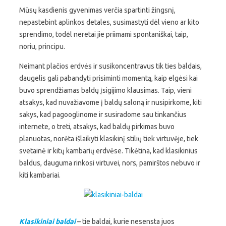
Mūsų kasdienis gyvenimas verčia spartinti žingsnį,
nepastebint aplinkos detales, susimastyti dėl vieno ar kito
sprendimo, todėl neretai jie priimami spontaniškai, taip,
noriu, principu.
Neimant plačios erdvės ir susikoncentravus tik ties baldais,
daugelis gali pabandyti prisiminti momentą, kaip elgėsi kai
buvo sprendžiamas baldų įsigijimo klausimas. Taip, vieni
atsakys, kad nuvažiavome į baldų saloną ir nusipirkome, kiti
sakys, kad pagooglinome ir susiradome sau tinkančius
internete, o treti, atsakys, kad baldų pirkimas buvo
planuotas, norėta išlaikyti klasikinį stilių tiek virtuvėje, tiek
svetainė ir kitų kambarių erdvėse. Tikėtina, kad klasikinius
baldus, dauguma rinkosi virtuvei, nors, pamirštos nebuvo ir
kiti kambariai.
Klasikiniai baldai
– tie baldai, kurie nesensta juos