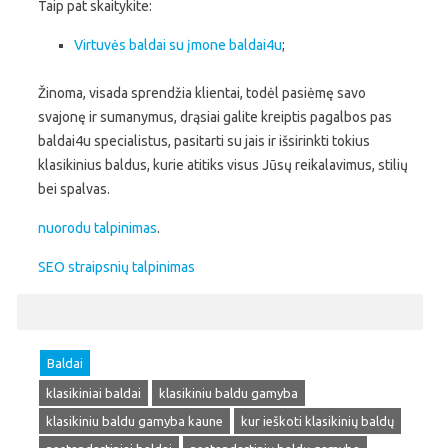
Taip pat skaitykite:
Virtuvės baldai su įmone baldai4u
;
Žinoma, visada sprendžia klientai, todėl pasiėmę savo
svajonę ir sumanymus, drąsiai galite kreiptis pagalbos pas
baldai4u specialistus, pasitarti su jais ir išsirinkti tokius
klasikinius baldus, kurie atitiks visus Jūsų reikalavimus, stilių
bei spalvas.
nuorodu talpinimas
.
SEO straipsnių talpinimas
Baldai
klasikiniai baldai
klasikiniu baldu gamyba
klasikiniu baldu gamyba kaune
kur ieškoti klasikinių baldų