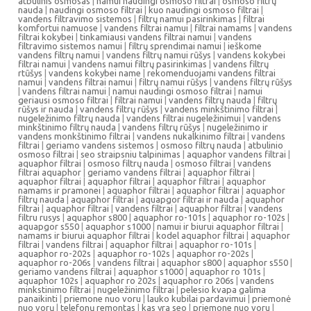
atbulinis osmosas
|
namui naudingi osmoso filtrai
|
osmoso filtrų
nauda
|
naudingi osmoso filtrai
|
kuo naudingi osmoso filtrai
|
vandens filtravimo sistemos
|
filtrų namui pasirinkimas
|
filtrai
komfortui namuose
|
vandens filtrai namui
|
filtrai namams
|
vandens
filtrai kokybei
|
tinkamiausi vandens filtrai namui
|
vandens
filtravimo sistemos namui
|
filtrų sprendimai namui
|
ieškome
vandens filtrų namui
|
vandens filtrų namui rūšys
|
vandens kokybei
filtrai namui
|
vandens namui filtrų pasirinkimas
|
vandens filtrų
rtūšys
|
vandens kokybei name
|
rekomenduojami vandens filtrai
namui
|
vandens filtrai namui
|
filtrų namui rūšys
|
vandens filtrų rūšys
|
vandens filtrai namui
|
namui naudingi osmoso filtrai
|
namui
geriausi osmoso filtrai
|
filtrai namui
|
vandens filtrų nauda
|
filtrų
rūšys ir nauda
|
vandens filtrų rūšys
|
vandens minkštinimo filtrai
|
nugeležinimo filtrų nauda
|
vandens filtrai nugeležinimui
|
vandens
minkštinimo filtrų nauda
|
vandens filtrų rūšys
|
nugeležinimo ir
vandens monkštinimo filtrai
|
vandens nukalkinimo filtrai
|
vandens
filtrai
|
geriamo vandens sistemos
|
osmoso filtrų nauda
|
atbulinio
osmoso filtrai
|
seo straipsniu talpinimas
|
aquaphor vandens filtrai
|
aquaphor filtrai
|
osmoso filtrų nauda
|
osmoso filtrai
|
vandens
filtrai aquaphor
|
geriamo vandens filtrai
|
aquaphor filtrai
|
aquaphor filtrai
|
aquaphor filtrai
|
aquaphor filtrai
|
aquaphor
namams ir pramonei
|
aquaphor filtrai
|
aquaphor filtrai
|
aquaphor
filtrų nauda
|
aquaphor filtrai
|
aquapgor filtrai ir nauda
|
aquaphor
filtrai
|
aquaphor filtrai
|
vandens filtrai
|
aquaphor filtrai
|
vandens
filtru rusys
|
aquaphor s800
|
aquaphor ro-101s
|
aquaphor ro-102s
|
aquapgor s550
|
aquaphor s1000
|
namui ir biurui aquaphor filtrai
|
namams ir biurui aquaphor filtrai
|
kodel aquaphor filtrai
|
aquaphor
filtrai
|
vandens filtrai
|
aquaphor filtrai
|
aquaphor ro-101s
|
aquaphor ro-202s
|
aquaphor ro-102s
|
aquaphor ro-202s
|
aquaphor ro-206s
|
vandens filtrai
|
aquaphor s800
|
aquaphor s550
|
geriamo vandens filtrai
|
aquaphor s1000
|
aquaphor ro 101s
|
aquaphor 102s
|
aquaphor ro 202s
|
aquaphor ro 206s
|
vandens
minkstinimo filtrai
|
nugeležinimo filtrai
|
pelesio kvapa galima
panaikinti
|
priemone nuo voru
|
lauko kubilai pardavimui
|
priemonė
nuo vorų
|
telefonų remontas
|
kas yra seo
|
priemone nuo voru
|