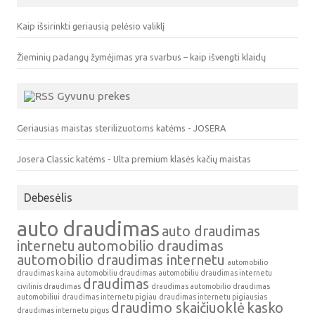
Kaip išsirinkti geriausią pelėsio valiklį
Žieminių padangų žymėjimas yra svarbus – kaip išvengti klaidų
Gyvunu prekes
Geriausias maistas sterilizuotoms katėms - JOSERA
Josera Classic katėms - Ulta premium klasės kačių maistas
Debesėlis
auto draudimas
auto draudimas
internetu
automobilio draudimas
automobilio draudimas internetu
automobilio
draudimas kaina
automobiliu draudimas
automobiliu draudimas internetu
draudimas
civilinis draudimas
draudimas automobilio
draudimas
automobiliui
draudimas internetu pigiau
draudimas internetu pigiausias
draudimo skaičiuoklė
kasko
draudimas internetu pigus