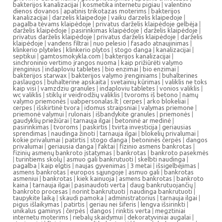
bakterijos kanalizacijai
|
kosmetika internetu pigiau
|
valentino
dienos dovanos
|
apatinis trikotazas moterims
|
bakterijos
kanalizacijai
|
darzelis klaipedoje
|
vaiku darzelis klaipedoje
|
pagalba tėvams klaipėdoje
|
privatus darželis klaipėdoje gelbėja
|
darželis klaipėdoje
|
pasirinkimas klaipėdoje
|
darželis klaipėdoje
|
privatus darželis klaipėdoje
|
privatus darželis klaipėdoje
|
darželis
klaipėdoje
|
vandens filtrai
|
nuo pelesio
|
fasado atnaujinimas
|
klinkerio plyteles
|
klinkerio plytos
|
stogo danga
|
kanalizacijai
|
septikui
|
gamtosmokykla.com
|
bakterijos kanalizacijai
|
sinchroninio vertimo įrangos nuoma
|
kaip prižiūrėti valymo
įrenginius
|
indaploviu tabletes
|
bio enzimai
|
bio enzimai
|
bakterijos starwax
|
bakterijos valymo įrenginiams
|
buhalterines
paslaugos
|
buhalterine apskaita
|
svetainių kūrimas
|
valiklis ne toks
kaip visi
|
vamzdziu granules
|
indaploviu tabletes
|
vonios valiklis
|
wc valiklis
|
stiklų ir veidrodžių valiklis
|
tvoroms iš betono
|
namų
valymo priemonės
|
uabpersonalas.lt
|
cerpes
|
arko blokeliai
|
cerpes
|
išskirtinė tvora
|
idomus straipsniai
|
valymas priemone
|
priemonė valymui
|
rulonais
|
išbandykite granules
|
priemonės
|
gaudyklių priežiūrai
|
tarnauja ilgai
|
betoninė ar medinė
|
pasirinkimas
|
tvoroms
|
paskirtis
|
tvirta investicija
|
geriausias
sprendimas
|
naudinga žinoti
|
tarnauja ilgai
|
blokelių privalumai
|
kokie privalumai
|
patirtis
|
stogo danga
|
betoninės čerpės
|
dangos
privalumai
|
geriausia danga
|
faktai
|
fizinio asmens bankrotas
|
fizinių asmenų bankroto įstatymas
|
bankrotas
|
bankroto pasekmės
|
turintiems skolų
|
asmuo gali bankrutuoti
|
skelbti naudinga
|
pagalba
|
kaip elgtis
|
naujas gyvenimas
|
3 metai
|
išsigelbėjimas
|
asmens bankrotas
|
europos sąjungoje
|
asmuo gali
|
bankrotas
asmeniui
|
bankrotas
|
kiek kainuoja
|
asmens bankrotas
|
bankroto
kaina
|
tarnauja ilgai
|
pasinaudoti verta
|
daug bankrutuojančių
|
bankroto procesas
|
norint bankrutuoti
|
naudinga bankrutuoti
|
taupykite laiką
|
skaudi pamoka
|
administratorius
|
tarnauja ilgai
|
pigus išlaikymas
|
patirtis
|
geriau nei šiferis
|
lengva išsirinkti
|
unikalus gaminys
|
čerpės
|
dangos
|
rinktis verta
|
megztiniai
internetu moterims
|
riebalų skaidymui
|
dekoratyviniai augalai
|