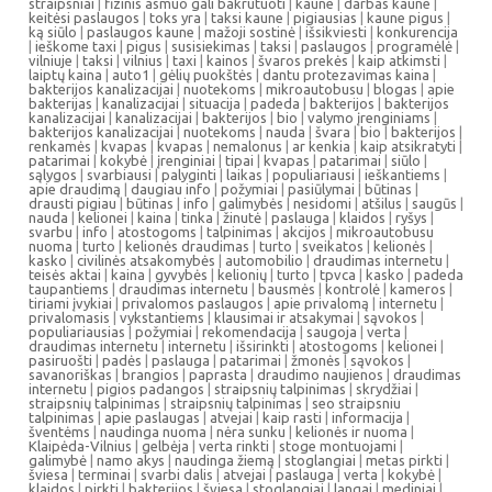
straipsniai
|
fizinis asmuo gali bakrutuoti
|
kaune
|
darbas kaune
|
keitėsi paslaugos
|
toks yra
|
taksi kaune
|
pigiausias
|
kaune pigus
|
ką siūlo
|
paslaugos kaune
|
mažoji sostinė
|
išsikviesti
|
konkurencija
|
ieškome taxi
|
pigus
|
susisiekimas
|
taksi
|
paslaugos
|
programėlė
|
vilniuje
|
taksi
|
vilnius
|
taxi
|
kainos
|
švaros prekės
|
kaip atkimsti
|
laiptų kaina
|
auto1
|
gėlių puokštės
|
dantu protezavimas kaina
|
bakterijos kanalizacijai
|
nuotekoms
|
mikroautobusu
|
blogas
|
apie
bakterijas
|
kanalizacijai
|
situacija
|
padeda
|
bakterijos
|
bakterijos
kanalizacijai
|
kanalizacijai
|
bakterijos
|
bio
|
valymo įrenginiams
|
bakterijos kanalizacijai
|
nuotekoms
|
nauda
|
švara
|
bio
|
bakterijos
|
renkamės
|
kvapas
|
kvapas
|
nemalonus
|
ar kenkia
|
kaip atsikratyti
|
patarimai
|
kokybė
|
įrenginiai
|
tipai
|
kvapas
|
patarimai
|
siūlo
|
sąlygos
|
svarbiausi
|
palyginti
|
laikas
|
populiariausi
|
ieškantiems
|
apie draudimą
|
daugiau info
|
požymiai
|
pasiūlymai
|
būtinas
|
drausti pigiau
|
būtinas
|
info
|
galimybės
|
nesidomi
|
atšilus
|
saugūs
|
nauda
|
kelionei
|
kaina
|
tinka
|
žinutė
|
paslauga
|
klaidos
|
ryšys
|
svarbu
|
info
|
atostogoms
|
talpinimas
|
akcijos
|
mikroautobusu
nuoma
|
turto
|
kelionės draudimas
|
turto
|
sveikatos
|
kelionės
|
kasko
|
civilinės atsakomybės
|
automobilio
|
draudimas internetu
|
teisės aktai
|
kaina
|
gyvybės
|
kelionių
|
turto
|
tpvca
|
kasko
|
padeda
taupantiems
|
draudimas internetu
|
bausmės
|
kontrolė
|
kameros
|
tiriami įvykiai
|
privalomos paslaugos
|
apie privalomą
|
internetu
|
privalomasis
|
vykstantiems
|
klausimai ir atsakymai
|
sąvokos
|
populiariausias
|
požymiai
|
rekomendacija
|
saugoja
|
verta
|
draudimas internetu
|
internetu
|
išsirinkti
|
atostogoms
|
kelionei
|
pasiruošti
|
padės
|
paslauga
|
patarimai
|
žmonės
|
sąvokos
|
savanoriškas
|
brangios
|
paprasta
|
draudimo naujienos
|
draudimas
internetu
|
pigios padangos
|
straipsnių talpinimas
|
skrydžiai
|
straipsnių talpinimas
|
straipsnių talpinimas
|
seo straipsniu
talpinimas
|
apie paslaugas
|
atvejai
|
kaip rasti
|
informacija
|
šventėms
|
naudinga nuoma
|
nėra sunku
|
kelionės ir nuoma
|
Klaipėda-Vilnius
|
gelbėja
|
verta rinkti
|
stoge montuojami
|
galimybė
|
namo akys
|
naudinga žiemą
|
stoglangiai
|
metas pirkti
|
šviesa
|
terminai
|
svarbi dalis
|
atvejai
|
paslauga
|
verta
|
kokybė
|
klaidos
|
pirkti
|
bakterijos
|
šviesa
|
stoglangiai
|
langai
|
mediniai
|