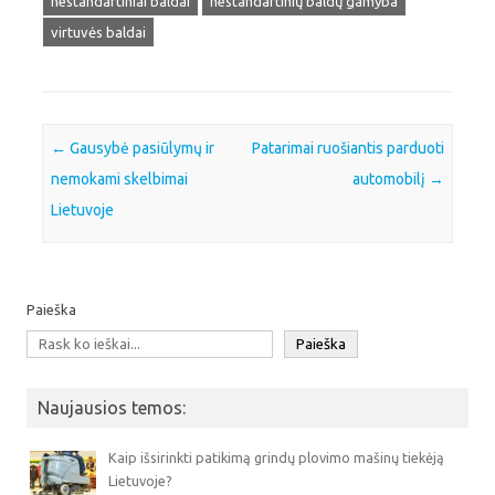
nestandartiniai baldai
nestandartinių baldų gamyba
virtuvės baldai
Post navigation
←
Gausybė pasiūlymų ir
Patarimai ruošiantis parduoti
nemokami skelbimai
automobilį
→
Lietuvoje
Paieška
Paieška
Naujausios temos:
Kaip išsirinkti patikimą grindų plovimo mašinų tiekėją
Lietuvoje?