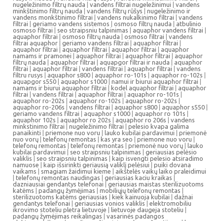
nugeležinimo filtrų nauda
|
vandens filtrai nugeležinimui
|
vandens
minkštinimo filtrų nauda
|
vandens filtrų rūšys
|
nugeležinimo ir
vandens monkštinimo filtrai
|
vandens nukalkinimo filtrai
|
vandens
filtrai
|
geriamo vandens sistemos
|
osmoso filtrų nauda
|
atbulinio
osmoso filtrai
|
seo straipsniu talpinimas
|
aquaphor vandens filtrai
|
aquaphor filtrai
|
osmoso filtrų nauda
|
osmoso filtrai
|
vandens
filtrai aquaphor
|
geriamo vandens filtrai
|
aquaphor filtrai
|
aquaphor filtrai
|
aquaphor filtrai
|
aquaphor filtrai
|
aquaphor
namams ir pramonei
|
aquaphor filtrai
|
aquaphor filtrai
|
aquaphor
filtrų nauda
|
aquaphor filtrai
|
aquapgor filtrai ir nauda
|
aquaphor
filtrai
|
aquaphor filtrai
|
vandens filtrai
|
aquaphor filtrai
|
vandens
filtru rusys
|
aquaphor s800
|
aquaphor ro-101s
|
aquaphor ro-102s
|
aquapgor s550
|
aquaphor s1000
|
namui ir biurui aquaphor filtrai
|
namams ir biurui aquaphor filtrai
|
kodel aquaphor filtrai
|
aquaphor
filtrai
|
vandens filtrai
|
aquaphor filtrai
|
aquaphor ro-101s
|
aquaphor ro-202s
|
aquaphor ro-102s
|
aquaphor ro-202s
|
aquaphor ro-206s
|
vandens filtrai
|
aquaphor s800
|
aquaphor s550
|
geriamo vandens filtrai
|
aquaphor s1000
|
aquaphor ro 101s
|
aquaphor 102s
|
aquaphor ro 202s
|
aquaphor ro 206s
|
vandens
minkstinimo filtrai
|
nugeležinimo filtrai
|
pelesio kvapa galima
panaikinti
|
priemone nuo voru
|
lauko kubilai pardavimui
|
priemonė
nuo vorų
|
telefonų remontas
|
kas yra seo
|
priemone nuo voru
|
telefonų remontas
|
telefonų remontas
|
priemonė nuo vorų
|
lauko
kubilai pardavimui
|
seo straipsniu talpinimas
|
geriausias pelėsio
valiklis
|
seo straipsniu talpinimas
|
kaip isvengti pelesio atsiradimo
namuose
|
kaip išsirinkti geriausią valiklį pelėsiui
|
puiki dovana
vaikams
|
smagiam žaidimui kieme
|
aikštelės vaikų laiko praleidimui
|
telefonų remontas naudingas
|
geriausias kaciu kraikas
|
dazniausiai gendantys telefonai
|
geriausias maistas sterilizuotoms
katėms
|
padangų žymėjimas
|
mobiliųjų telefonų remontas
|
sterilizuotoms katėms geriausias
|
kiek kainuoja kubilai
|
dažnai
gendantys telefonai
|
geriausias vonios valiklis
|
elektromobiliu
ikrovimo stoteliu pletra lietuvoje
|
lietuvoje daugeja stoteliu
|
padangų žymėjimas reikalingas
|
vasarinės padangos