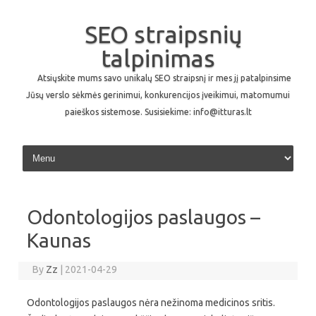
SEO straipsnių
talpinimas
Atsiųskite mums savo unikalų SEO straipsnį ir mes jį patalpinsime
Jūsų verslo sėkmės gerinimui, konkurencijos įveikimui, matomumui
paieškos sistemose. Susisiekime: info@itturas.lt
Skip to content
Odontologijos paslaugos –
Kaunas
By
Zz
|
2021-04-29
Odontologijos paslaugos nėra nežinoma medicinos sritis.