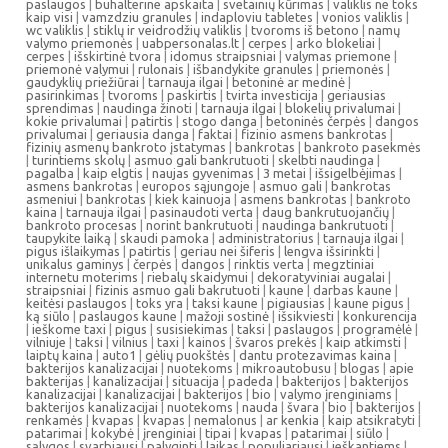
paslaugos
|
buhalterine apskaita
|
svetainių kūrimas
|
valiklis ne toks
kaip visi
|
vamzdziu granules
|
indaploviu tabletes
|
vonios valiklis
|
wc valiklis
|
stiklų ir veidrodžių valiklis
|
tvoroms iš betono
|
namų
valymo priemonės
|
uabpersonalas.lt
|
cerpes
|
arko blokeliai
|
cerpes
|
išskirtinė tvora
|
idomus straipsniai
|
valymas priemone
|
priemonė valymui
|
rulonais
|
išbandykite granules
|
priemonės
|
gaudyklių priežiūrai
|
tarnauja ilgai
|
betoninė ar medinė
|
pasirinkimas
|
tvoroms
|
paskirtis
|
tvirta investicija
|
geriausias
sprendimas
|
naudinga žinoti
|
tarnauja ilgai
|
blokelių privalumai
|
kokie privalumai
|
patirtis
|
stogo danga
|
betoninės čerpės
|
dangos
privalumai
|
geriausia danga
|
faktai
|
fizinio asmens bankrotas
|
fizinių asmenų bankroto įstatymas
|
bankrotas
|
bankroto pasekmės
|
turintiems skolų
|
asmuo gali bankrutuoti
|
skelbti naudinga
|
pagalba
|
kaip elgtis
|
naujas gyvenimas
|
3 metai
|
išsigelbėjimas
|
asmens bankrotas
|
europos sąjungoje
|
asmuo gali
|
bankrotas
asmeniui
|
bankrotas
|
kiek kainuoja
|
asmens bankrotas
|
bankroto
kaina
|
tarnauja ilgai
|
pasinaudoti verta
|
daug bankrutuojančių
|
bankroto procesas
|
norint bankrutuoti
|
naudinga bankrutuoti
|
taupykite laiką
|
skaudi pamoka
|
administratorius
|
tarnauja ilgai
|
pigus išlaikymas
|
patirtis
|
geriau nei šiferis
|
lengva išsirinkti
|
unikalus gaminys
|
čerpės
|
dangos
|
rinktis verta
|
megztiniai
internetu moterims
|
riebalų skaidymui
|
dekoratyviniai augalai
|
straipsniai
|
fizinis asmuo gali bakrutuoti
|
kaune
|
darbas kaune
|
keitėsi paslaugos
|
toks yra
|
taksi kaune
|
pigiausias
|
kaune pigus
|
ką siūlo
|
paslaugos kaune
|
mažoji sostinė
|
išsikviesti
|
konkurencija
|
ieškome taxi
|
pigus
|
susisiekimas
|
taksi
|
paslaugos
|
programėlė
|
vilniuje
|
taksi
|
vilnius
|
taxi
|
kainos
|
švaros prekės
|
kaip atkimsti
|
laiptų kaina
|
auto1
|
gėlių puokštės
|
dantu protezavimas kaina
|
bakterijos kanalizacijai
|
nuotekoms
|
mikroautobusu
|
blogas
|
apie
bakterijas
|
kanalizacijai
|
situacija
|
padeda
|
bakterijos
|
bakterijos
kanalizacijai
|
kanalizacijai
|
bakterijos
|
bio
|
valymo įrenginiams
|
bakterijos kanalizacijai
|
nuotekoms
|
nauda
|
švara
|
bio
|
bakterijos
|
renkamės
|
kvapas
|
kvapas
|
nemalonus
|
ar kenkia
|
kaip atsikratyti
|
patarimai
|
kokybė
|
įrenginiai
|
tipai
|
kvapas
|
patarimai
|
siūlo
|
sąlygos
|
svarbiausi
|
palyginti
|
laikas
|
populiariausi
|
ieškantiems
|