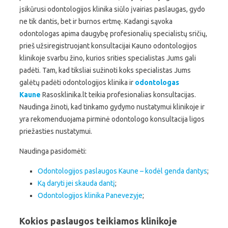
įsikūrusi odontologijos klinika siūlo įvairias paslaugas, gydo
ne tik dantis, bet ir burnos ertmę. Kadangi sąvoka
odontologas apima daugybę profesionalių specialistų sričių,
prieš užsiregistruojant konsultacijai Kauno odontologijos
klinikoje svarbu žino, kurios srities specialistas Jums gali
padėti. Tam, kad tiksliai sužinoti koks specialistas Jums
galėtų padėti odontologijos klinika ir
odontologas
Kaune
Rasosklinika.lt teikia profesionalias konsultacijas.
Naudinga žinoti, kad tinkamo gydymo nustatymui klinikoje ir
yra rekomenduojama pirminė odontologo konsultacija ligos
priežasties nustatymui.
Naudinga pasidomėti:
Odontologijos paslaugos Kaune – kodėl genda dantys
;
Ką daryti jei skauda dantį
;
Odontologijos klinika Panevezyje
;
Kokios paslaugos teikiamos klinikoje