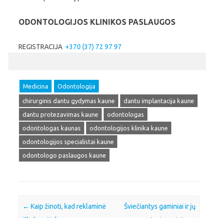
ODONTOLOGIJOS KLINIKOS
PASLAUGOS
REGISTRACIJA
+370 (37) 72 97 97
Medicina
Odontologija
chirurginis dantu gydymas kaune
dantu implantacija kaune
dantu protezavimas kaune
odontologas
odontologas kaunas
odontologijos klinika kaune
odontologijos specialistai kaune
odontologo paslaugos kaune
Post navigation
←
Kaip žinoti, kad reklaminė
Šviečiantys gaminiai ir jų