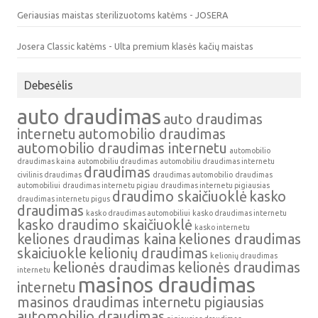
Geriausias maistas sterilizuotoms katėms - JOSERA
Josera Classic katėms - Ulta premium klasės kačių maistas
Debesėlis
auto draudimas
auto draudimas
internetu
automobilio draudimas
automobilio draudimas internetu
automobilio
draudimas kaina
automobiliu draudimas
automobiliu draudimas internetu
draudimas
civilinis draudimas
draudimas automobilio
draudimas
automobiliui
draudimas internetu pigiau
draudimas internetu pigiausias
draudimo skaičiuoklė
kasko
draudimas internetu pigus
draudimas
kasko draudimas automobiliui
kasko draudimas internetu
kasko draudimo skaičiuoklė
kasko internetu
keliones draudimas kaina
keliones draudimas
skaiciuokle
kelionių draudimas
kelionių draudimas
kelionės draudimas
kelionės draudimas
internetu
masinos draudimas
internetu
masinos draudimas internetu
pigiausias
automobilio draudimas