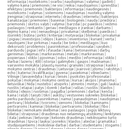
informacija
|
nuotekoms
|
svarbu
|
naudojimas
|
valymui
|
gadinti
|
valymo kaina
|
priemonės
|
ne visi
|
reikia
|
naudojamos
|
sprendžia
|
efektyvu
|
priemonės
|
bakterijos
|
informacija
|
naudingesnės
|
nuotekoms
|
valymas
|
sistemoms
|
naudojimas
|
nuotekų valymo
įrenginiai
|
straipsniai
|
internetu
|
draudimas
|
internetu
|
bakterijos
kanalizacijai
|
priemones
|
baseinai
|
biologinės
|
nauda
|
priežiūra
|
priemonės
|
skirtos valyti
|
valymui
|
barzdai
|
pc paieškos
|
vežimo
paslaugos
|
renkantis
|
geriau
|
medžiagos ir įrankiai
|
darbams
|
liejimo kaina
|
visi
|
nenaudinga
|
privalumai
|
skelbimai
|
paieškos
|
išsirinkti
|
būtina
|
pirkti
|
kriterijai
|
motyvacija
|
blokeliai
|
privalumai
|
pigiau
|
investicijos
|
idėjos
|
kainos
|
inventorius
|
kuriant
|
verta
|
naudojami
|
kur pirkimas
|
nauda
|
be tinko
|
medžiagos
|
kuo
dekoruoti
|
problemos
|
pasirinkimas
|
profesionalai
|
savybės
|
parduodu
|
pigiai
|
info
|
ifasadai
|
kaina
|
betonavimas
|
darbų
gerinimas
|
liejimas
|
markiravimas
|
metalo
|
markiravimas
|
popieriaus
|
stiklo
|
pjovimas
|
odos
|
medžio
|
informacija
|
stiklo
|
darbai
|
lazeriu
|
400
|
istorija
|
galimybės
|
gaujos
|
mažinamas
|
vairavimo mokykla
|
plaustų nuoma
|
granulės
|
straipsniai
|
kasko
|
mokymo centras
|
draudimas
|
Lietuvoje
|
įvairovė
|
įdomu
|
rakshtys
|
echo
|
kateriui
|
kvalifikacija
|
gyvena
|
pasiekimai
|
vilniečiams
|
Vilniuje
|
laivavedyba
|
kursai
|
teisės
|
puokstes
|
profesionalai
|
pokyčiai
|
mokymai
|
mokymo centras
|
kursai
|
akcijos
|
įmanoma
|
lietuviškai
|
Nida
|
nustebsi
|
atsipirks
|
atmintis
|
mintys
|
gali
|
laukia
|
ruoštis
|
etapai
|
patys
|
išvenk
|
darbai
|
raštas
|
ruoštis
|
klaidos
|
būtina
|
idejos
|
ruošimas
|
pagalba
|
priemonės
|
darbai
|
kenčia
|
kaina
|
rašyti
|
taisyti
|
tikri
|
aukštų
|
vestuvines sukneles
|
blokeliai
|
perku parduodu
|
pasirinkimas
|
namui
|
panaudojimas
|
naudojimas
|
pertvarų
|
blokeliai
|
tvoroms
|
sienoms
|
blokeliai
|
kaminams
|
pertvaroms
|
kaminai
|
blokeliai
|
pertvaroms
|
blokeliai
|
fibo
|
blokeliai
|
nemokami skelbimai
|
seo paslaugos
|
pigūs lėktuvų
bilietai
|
straipsniai
|
draudimas nuo nelaimingų atsitikimų
|
lenktynes
|
itala
|
pekinas
|
lietuvoje
|
kelionės draudimas
|
nekilnojamo turto
draudimas
|
tpvca
|
laukia
|
poreikis
|
klaidos
|
ateičiai
|
gramatika
|
studijuojantiems
|
moksliniai darbai
|
darbai
|
studentams
|
stogams
|
plienės dangos
|
karjerai
|
dangos
|
stogo danga
|
sienoms
|