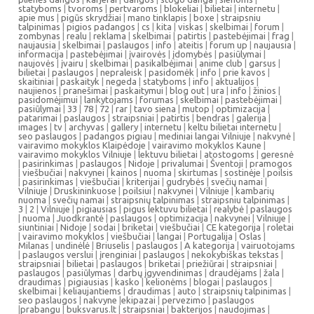
statyboms
|
tvoroms
|
pertvaroms
|
blokeliai
|
bilietai
|
internetu
|
apie mus
|
pigūs skrydžiai
|
mano tinklapis
|
boxe
|
straipsniu
talpinimas
|
pigios padangos
|
cs
|
kita
|
viskas
|
skelbimai
|
forum
|
zombynas
|
realu
|
reklama
|
skelbimai
|
patirtis
|
pastebėjimai
|
frag
|
naujausia
|
skelbimai
|
paslaugos
|
info
|
ateitis
|
forum up
|
naujausia
|
informacija
|
pastebėjimai
|
įvairovės
|
įdomybės
|
pasiūlymai
|
naujovės
|
įvairu
|
skelbimai
|
pasikalbėjimai
|
anime club
|
garsus
|
bilietai
|
paslaugos
|
nepraleisk
|
pasidomėk
|
info
|
prie kavos
|
skaitiniai
|
paskaityk
|
negeda
|
statyboms
|
info
|
aktualijos
|
naujienos
|
pranešimai
|
paskaitymui
|
blog out
|
ura
|
info
|
žinios
|
pasidomėjimui
|
lankytojams
|
forumas
|
skelbimai
|
pastebėjimai
|
pasiūlymai
|
33
|
78
|
72
|
rar
|
tavo siena
|
mutop
|
optimizacija
|
patarimai
|
paslaugos
|
straipsniai
|
patirtis
|
bendras
|
galerija
|
images
|
tv
|
archyvas
|
gallery
|
internetu
|
keltu bilietai internetu
|
seo paslaugos
|
padangos pigiau
|
mediniai langai Vilniuje
|
nakvynė
|
vairavimo mokyklos Klaipėdoje
|
vairavimo mokyklos Kaune
|
vairavimo mokyklos Vilniuje
|
lektuvu bilietai
|
atostogoms
|
geresnė
|
pasirinkimas
|
paslaugos
|
Nidoje
|
privalumai
|
Šventoji
|
pramogos
|
viešbučiai
|
nakvynei
|
kainos
|
nuoma
|
skirtumas
|
sostinėje
|
poilsis
|
pasirinkimas
|
viešbučiai
|
kriterijai
|
gudrybės
|
svečių namai
|
Vilniuje
|
Druskininkuose
|
poilsiui
|
nakvynei
|
Vilniuje
|
kambarių
nuoma
|
svečių namai
|
straipsnių talpinimas
|
straipsniu talpinimas
|
3
|
2
|
Vilniuje
|
pigiausias
|
pigus lektuvu bilietai
|
realybė
|
paslaugos
|
nuoma
|
Juodkrantė
|
paslaugos
|
optimizacija
|
nakvynei
|
Vilniuje
|
siuntiniai
|
Nidoje
|
sodai
|
briketai
|
viešbučiai
|
CE kategorija
|
roletai
|
vairavimo mokyklos
|
viešbučiai
|
langai
|
Portugalija
|
Oslas
|
Milanas
|
undinėlė
|
Briuselis
|
paslaugos
|
A kategorija
|
vairuotojams
|
paslaugos verslui
|
įrenginiai
|
paslaugos
|
nekokybiškas tekstas
|
straipsniai
|
bilietai
|
paslaugos
|
briketai
|
priežiūrai
|
straipsniai
|
paslaugos
|
pasiūlymas
|
darbų įgyvendinimas
|
draudėjams
|
žala
|
draudimas
|
pigiausias
|
kasko
|
kelionėms
|
blogai
|
paslaugos
|
skelbimai
|
keliaujantiems
|
draudimas
|
auto
|
straipsnių talpinimas
|
seo paslaugos
|
nakvyne
|
ekipazai
|
pervezimo
|
paslaugos
|
prabangu
|
buksvarus.lt
|
straipsniai
|
bakterijos
|
naudojimas
|