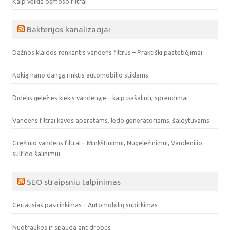
Kaip veikia osmoso filtrai
Bakterijos kanalizacijai
Dažnos klaidos renkantis vandens filtrus – Praktiški pastebėjimai
Kokią nano dangą rinktis automobilio stiklams
Didelis geležies kiekis vandenyje – kaip pašalinti, sprendimai
Vandens filtrai kavos aparatams, ledo generatoriams, šaldytuvams
Gręžinio vandens filtrai – Minkštinimui, Nugeležinimui, Vandenilio
sulfido šalinimui
SEO straipsniu talpinimas
Geriausias pasirinkimas – Automobilių supirkimas
Nuotraukos ir spauda ant drobės