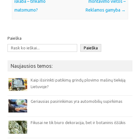
iškaba – tinkamo
montavimo vietos –
matomumo?
Reklamos gamyba
→
Paieška
Paieška
Naujausios temos:
Kaip išsirinkti patikimą grindų plovimo mašinų tiekėją
Lietuvoje?
Geriausias pasirinkimas yra automobilių supirkimas
Fikusai ne tik biuro dekoracija, bet ir botaninis iššūkis