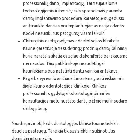
profesionalią dantų implantaciją. Tai naujausiomis
technologijomis ir inovatyviais sprendimais paremta
dantų implantavimo procedūra, kai vietoje sugedusio
ar ištraukto danties yra implantuojamas naujas dantis.
Kodėl nesusikūrus patogumą visam laikui?
Chirurginis dantų gydymas odontologijos klinikoje
Kaune garantuoja nesudėtingą protinių dantų šalinimą,
kurie neretai sukelia daugiau diskomforto bei skausmo
nei naudos. Taip pat klinikoje nesudėtingai
kauniečiams bus pašalinti dantų vainikai ar šaknys;
Pagarba vyresnio amžiaus žmonėms yra išreiškiama ir
šioje Kauno odontologijos klinikoje. Klinikos
profesionalūs gydytojai odontologai pirminės
konsultacijos metu nustato dantų pažeidimui ir sudaro
darbų planą.
Naudinga žinoti, kad odontologijos klinika Kaune teikia ir
daugiau paslaugų. Tereikia tik susisiekti ir sužinoti Jus
dominčią informaciją.