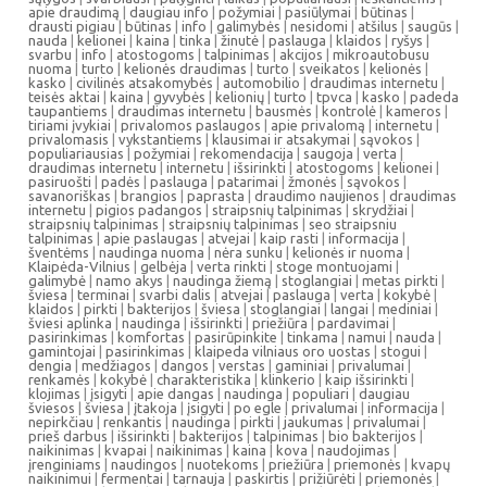
apie draudimą
|
daugiau info
|
požymiai
|
pasiūlymai
|
būtinas
|
drausti pigiau
|
būtinas
|
info
|
galimybės
|
nesidomi
|
atšilus
|
saugūs
|
nauda
|
kelionei
|
kaina
|
tinka
|
žinutė
|
paslauga
|
klaidos
|
ryšys
|
svarbu
|
info
|
atostogoms
|
talpinimas
|
akcijos
|
mikroautobusu
nuoma
|
turto
|
kelionės draudimas
|
turto
|
sveikatos
|
kelionės
|
kasko
|
civilinės atsakomybės
|
automobilio
|
draudimas internetu
|
teisės aktai
|
kaina
|
gyvybės
|
kelionių
|
turto
|
tpvca
|
kasko
|
padeda
taupantiems
|
draudimas internetu
|
bausmės
|
kontrolė
|
kameros
|
tiriami įvykiai
|
privalomos paslaugos
|
apie privalomą
|
internetu
|
privalomasis
|
vykstantiems
|
klausimai ir atsakymai
|
sąvokos
|
populiariausias
|
požymiai
|
rekomendacija
|
saugoja
|
verta
|
draudimas internetu
|
internetu
|
išsirinkti
|
atostogoms
|
kelionei
|
pasiruošti
|
padės
|
paslauga
|
patarimai
|
žmonės
|
sąvokos
|
savanoriškas
|
brangios
|
paprasta
|
draudimo naujienos
|
draudimas
internetu
|
pigios padangos
|
straipsnių talpinimas
|
skrydžiai
|
straipsnių talpinimas
|
straipsnių talpinimas
|
seo straipsniu
talpinimas
|
apie paslaugas
|
atvejai
|
kaip rasti
|
informacija
|
šventėms
|
naudinga nuoma
|
nėra sunku
|
kelionės ir nuoma
|
Klaipėda-Vilnius
|
gelbėja
|
verta rinkti
|
stoge montuojami
|
galimybė
|
namo akys
|
naudinga žiemą
|
stoglangiai
|
metas pirkti
|
šviesa
|
terminai
|
svarbi dalis
|
atvejai
|
paslauga
|
verta
|
kokybė
|
klaidos
|
pirkti
|
bakterijos
|
šviesa
|
stoglangiai
|
langai
|
mediniai
|
šviesi aplinka
|
naudinga
|
išsirinkti
|
priežiūra
|
pardavimai
|
pasirinkimas
|
komfortas
|
pasirūpinkite
|
tinkama
|
namui
|
nauda
|
gamintojai
|
pasirinkimas
|
klaipeda vilniaus oro uostas
|
stogui
|
dengia
|
medžiagos
|
dangos
|
verstas
|
gaminiai
|
privalumai
|
renkamės
|
kokybė
|
charakteristika
|
klinkerio
|
kaip išsirinkti
|
klojimas
|
įsigyti
|
apie dangas
|
naudinga
|
populiari
|
daugiau
šviesos
|
šviesa
|
įtakoja
|
įsigyti
|
po egle
|
privalumai
|
informacija
|
nepirkčiau
|
renkantis
|
naudinga
|
pirkti
|
jaukumas
|
privalumai
|
prieš darbus
|
išsirinkti
|
bakterijos
|
talpinimas
|
bio bakterijos
|
naikinimas
|
kvapai
|
naikinimas
|
kaina
|
kova
|
naudojimas
|
įrenginiams
|
naudingos
|
nuotekoms
|
priežiūra
|
priemonės
|
kvapų
naikinimui
|
fermentai
|
tarnauja
|
paskirtis
|
prižiūrėti
|
priemonės
|