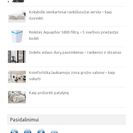
Kokybiški vienkartiniai rankšluosčiai verslui – kaip
išsirinkti
Rinkitės Aquaphor S800 filtrą – 5 svarbios priežastys
kodėl
Didelis vidaus durų pasirinkimas – rankenos ir dizainas
Komfortiška laukiamojo zona grožio salonui – kaip
sukurti
Kaip prižiūrėti patalynę
Pasidalinimui