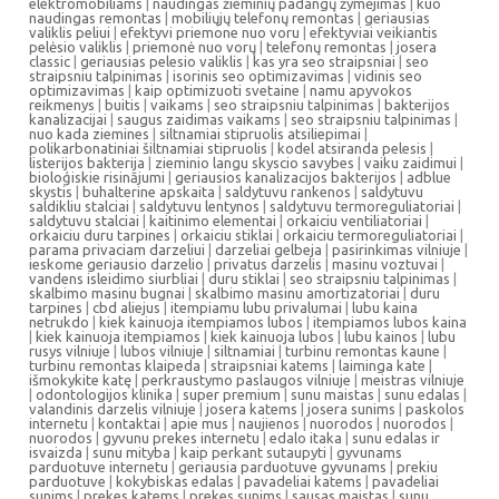
elektromobiliams
|
naudingas žieminių padangų žymėjimas
|
kuo
naudingas remontas
|
mobiliųjų telefonų remontas
|
geriausias
valiklis peliui
|
efektyvi priemone nuo voru
|
efektyviai veikiantis
pelėsio valiklis
|
priemonė nuo vorų
|
telefonų remontas
|
josera
classic
|
geriausias pelesio valiklis
|
kas yra seo straipsniai
|
seo
straipsniu talpinimas
|
isorinis seo optimizavimas
|
vidinis seo
optimizavimas
|
kaip optimizuoti svetaine
|
namu apyvokos
reikmenys
|
buitis
|
vaikams
|
seo straipsniu talpinimas
|
bakterijos
kanalizacijai
|
saugus zaidimas vaikams
|
seo straipsniu talpinimas
|
nuo kada ziemines
|
siltnamiai stipruolis atsiliepimai
|
polikarbonatiniai šiltnamiai stipruolis
|
kodel atsiranda pelesis
|
listerijos bakterija
|
zieminio langu skyscio savybes
|
vaiku zaidimui
|
bioloģiskie risinājumi
|
geriausios kanalizacijos bakterijos
|
adblue
skystis
|
buhalterine apskaita
|
saldytuvu rankenos
|
saldytuvu
saldikliu stalciai
|
saldytuvu lentynos
|
saldytuvu termoreguliatoriai
|
saldytuvu stalciai
|
kaitinimo elementai
|
orkaiciu ventiliatoriai
|
orkaiciu duru tarpines
|
orkaiciu stiklai
|
orkaiciu termoreguliatoriai
|
parama privaciam darzeliui
|
darzeliai gelbeja
|
pasirinkimas vilniuje
|
ieskome geriausio darzelio
|
privatus darzelis
|
masinu voztuvai
|
vandens isleidimo siurbliai
|
duru stiklai
|
seo straipsniu talpinimas
|
skalbimo masinu bugnai
|
skalbimo masinu amortizatoriai
|
duru
tarpines
|
cbd aliejus
|
itempiamu lubu privalumai
|
lubu kaina
netrukdo
|
kiek kainuoja itempiamos lubos
|
itempiamos lubos kaina
|
kiek kainuoja itempiamos
|
kiek kainuoja lubos
|
lubu kainos
|
lubu
rusys vilniuje
|
lubos vilniuje
|
siltnamiai
|
turbinu remontas kaune
|
turbinu remontas klaipeda
|
straipsniai katems
|
laiminga kate
|
išmokykite katę
|
perkraustymo paslaugos vilniuje
|
meistras vilniuje
|
odontologijos klinika
|
super premium
|
sunu maistas
|
sunu edalas
|
valandinis darzelis vilniuje
|
josera katems
|
josera sunims
|
paskolos
internetu
|
kontaktai
|
apie mus
|
naujienos
|
nuorodos
|
nuorodos
|
nuorodos
|
gyvunu prekes internetu
|
edalo itaka
|
sunu edalas ir
isvaizda
|
sunu mityba
|
kaip perkant sutaupyti
|
gyvunams
parduotuve internetu
|
geriausia parduotuve gyvunams
|
prekiu
parduotuve
|
kokybiskas edalas
|
pavadeliai katems
|
pavadeliai
sunims
|
prekes katems
|
prekes sunims
|
sausas maistas
|
sunu