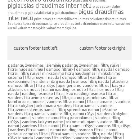
pigiausias draudimas
pigiausias draudimas internetu
pigus automobilio
pigus draudimas
draudimas
pigus aviabilietai
pigus draudimas
internetu
privalomasis automobilio draudimas
privalomasis draudimas
Seo
tpvca
tpvca draudimas
turto draudimas
turto draudimas internetu
vairavimo
kursai
vairavimo mokykla
vairavimo mokyklos
custom footer text left
custom footer text right
padangų žymėjimas
|
žieminių padangų žymėjimas
|
filtrų rūšys
|
filtrai nugeležinimui
|
osmoso filtrai> |
osmoso filtrų nauda
|
osmoso
filtrai
|
filtrų rūšys
|
minkštinimo filtrų naudojimas
|
minkštinimo
sistema
|
filtrų rūšys ir nauda
|
osmoso filtrai
|
vandens filtrai
nukalkinimui
|
vandens filtrų nauda
|
osmoso filtrų nauda
|
atbulinio
osmoso filtrai
|
filtrų rūšys
|
apie geriamo vandens filtrus
|
kas yra
atbulinis osmosas
|
namui naudingi osmoso filtrai
|
osmoso filtrų
nauda
|
naudingi osmoso filtrai
|
kuo naudingi osmoso filtrai
|
vandens filtravimo sistemos
|
filtrų namui pasirinkimas
|
filtrai
komfortui namuose
|
vandens filtrai namui
|
filtrai namams
|
vandens
filtrai kokybei
|
tinkamiausi vandens filtrai namui
|
vandens
filtravimo sistemos namui
|
filtrų sprendimai namui
|
ieškome
vandens filtrų namui
|
vandens filtrų namui rūšys
|
vandens kokybei
filtrai namui
|
vandens namui filtrų pasirinkimas
|
vandens filtrų
rtūšys
|
vandens kokybei name
|
rekomenduojami vandens filtrai
namui
|
vandens filtrai namui
|
filtrų namui rūšys
|
vandens filtrų rūšys
|
vandens filtrai namui
|
namui naudingi osmoso filtrai
|
namui
geriausi osmoso filtrai
|
filtrai namui
|
vandens filtrų nauda
|
filtrų
rūšys ir nauda
|
vandens filtrų rūšys
|
vandens minkštinimo filtrai
|