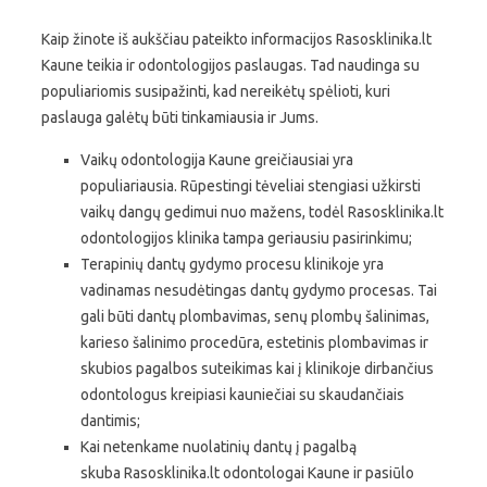
Kaip žinote iš aukščiau pateikto informacijos Rasosklinika.lt
Kaune teikia ir odontologijos paslaugas. Tad naudinga su
populiariomis susipažinti, kad nereikėtų spėlioti, kuri
paslauga galėtų būti tinkamiausia ir Jums.
Vaikų odontologija Kaune greičiausiai yra
populiariausia. Rūpestingi tėveliai stengiasi užkirsti
vaikų dangų gedimui nuo mažens, todėl Rasosklinika.lt
odontologijos klinika tampa geriausiu pasirinkimu;
Terapinių dantų gydymo procesu klinikoje yra
vadinamas nesudėtingas dantų gydymo procesas. Tai
gali būti dantų plombavimas, senų plombų šalinimas,
karieso šalinimo procedūra, estetinis plombavimas ir
skubios pagalbos suteikimas kai į klinikoje dirbančius
odontologus kreipiasi kauniečiai su skaudančiais
dantimis;
Kai netenkame nuolatinių dantų į pagalbą
skuba Rasosklinika.lt odontologai Kaune ir pasiūlo