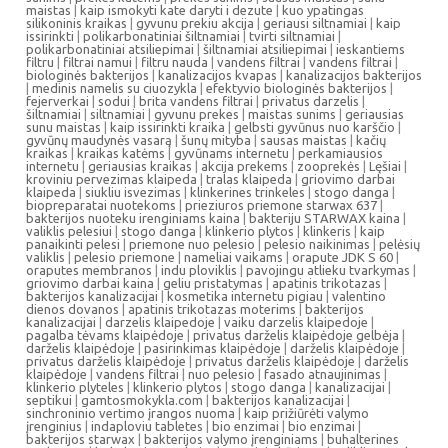
maistas
|
kaip ismokyti kate daryti i dezute
|
kuo ypatingas
silikoninis kraikas
|
gyvunu prekiu akcija
|
geriausi siltnamiai
|
kaip
issirinkti
|
polikarbonatiniai šiltnamiai
|
tvirti siltnamiai
|
polikarbonatiniai atsiliepimai
|
šiltnamiai atsiliepimai
|
ieskantiems
filtru
|
filtrai namui
|
filtru nauda
|
vandens filtrai
|
vandens filtrai
|
biologinės bakterijos
|
kanalizacijos kvapas
|
kanalizacijos bakterijos
|
medinis namelis su ciuozykla
|
efektyvio biologinės bakterijos
|
fejerverkai
|
sodui
|
brita vandens filtrai
|
privatus darzelis
|
šiltnamiai
|
siltnamiai
|
gyvunu prekes
|
maistas sunims
|
geriausias
sunu maistas
|
kaip issirinkti kraika
|
gelbsti gyvūnus nuo karščio
|
gyvūnų maudynės vasarą
|
šunų mityba
|
sausas maistas
|
kačių
kraikas
|
kraikas katėms
|
gyvūnams internetu
|
perkamiausios
internetu
|
geriausias kraikas
|
akcija prekems
|
zooprekės
|
Lęšiai
|
kroviniu pervezimas klaipeda
|
tralas klaipeda
|
griovimo darbai
klaipeda
|
siukliu isvezimas
|
klinkerines trinkeles
|
stogo danga
|
biopreparatai nuotekoms
|
prieziuros priemone starwax 637
|
bakterijos nuoteku irenginiams kaina
|
bakteriju STARWAX kaina
|
valiklis pelesiui
|
stogo danga
|
klinkerio plytos
|
klinkeris
|
kaip
panaikinti pelesi
|
priemone nuo pelesio
|
pelesio naikinimas
|
pelėsių
valiklis
|
pelesio priemone
|
nameliai vaikams
|
orapute JDK S 60
|
oraputes membranos
|
indu ploviklis
|
pavojingu atlieku tvarkymas
|
griovimo darbai kaina
|
geliu pristatymas
|
apatinis trikotazas
|
bakterijos kanalizacijai
|
kosmetika internetu pigiau
|
valentino
dienos dovanos
|
apatinis trikotazas moterims
|
bakterijos
kanalizacijai
|
darzelis klaipedoje
|
vaiku darzelis klaipedoje
|
pagalba tėvams klaipėdoje
|
privatus darželis klaipėdoje gelbėja
|
darželis klaipėdoje
|
pasirinkimas klaipėdoje
|
darželis klaipėdoje
|
privatus darželis klaipėdoje
|
privatus darželis klaipėdoje
|
darželis
klaipėdoje
|
vandens filtrai
|
nuo pelesio
|
fasado atnaujinimas
|
klinkerio plyteles
|
klinkerio plytos
|
stogo danga
|
kanalizacijai
|
septikui
|
gamtosmokykla.com
|
bakterijos kanalizacijai
|
sinchroninio vertimo įrangos nuoma
|
kaip prižiūrėti valymo
įrenginius
|
indaploviu tabletes
|
bio enzimai
|
bio enzimai
|
bakterijos starwax
|
bakterijos valymo įrenginiams
|
buhalterines