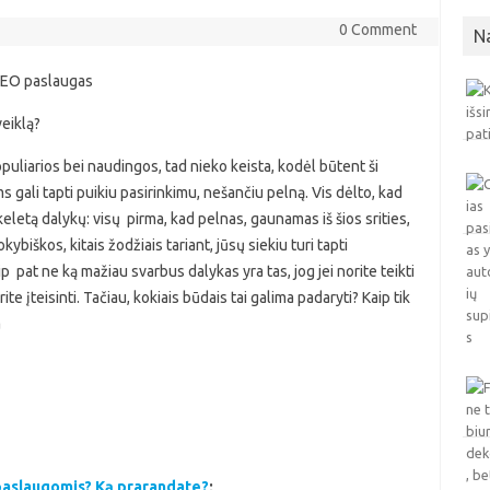
0 Comment
N
 SEO paslaugas
veiklą?
puliarios bei naudingos, tad nieko keista, kodėl būtent ši
 gali tapti puikiu pasirinkimu, nešančiu pelną. Vis dėlto, kad
 keletą dalykų: visų pirma, kad pelnas, gaunamas iš šios srities,
ybiškos, kitais žodžiais tariant, jūsų siekiu turi tapti
p pat ne ką mažiau svarbus dalykas yra tas, jog jei norite teikti
te įteisinti. Tačiau, kokiais būdais tai galima padaryti? Kaip tik
a
aslaugomis? Ką prarandate?
;