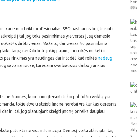
tie, kurie nori teikti profesionalias SEO paslaugas bei įteisinti
a atkreipti į tai, jog toks pasirinkimas yra vertas jūsų dėmesio
uošiatės dirbti vienas. Maža to, dar vienas šio pasirinkimo
rą laiko tarpą neuždirbote jokių pajamų, nereikės mokėti ir
ks pasirinkimas yra naudingas dar ir todėl, kad reikės
nedaug
iesiog savo namuose, turėdami svarbiausius darbo įrankius
ktis tie žmonės, kurie nori įteisinti tokio pobūdžio veiklą, yra
komanda, tokiu atveju steigti įmonę neretai yra kur kas geresnis
 dar ir į tai, jog planuojant steigti įmonę prireiks daugiau
ekste pateikta ne visa informacija. Dėmesį verta atkreipti į tai,