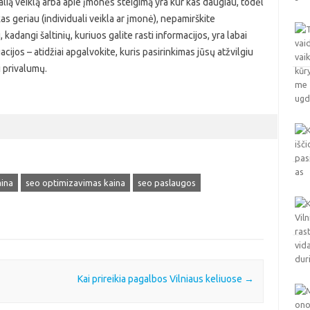
ualią veiklą arba apie įmonės steigimą yra kur kas daugiau, todėl
as geriau (individuali veikla ar įmonė), nepamirškite
kadangi šaltinių, kuriuos galite rasti informacijos, yra labai
cijos – atidžiai apgalvokite, kuris pasirinkimas jūsų atžvilgiu
i privalumų.
aina
seo optimizavimas kaina
seo paslaugos
Kai prireikia pagalbos Vilniaus keliuose
→