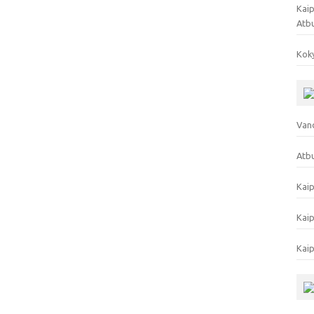
Kaip
Atb
Koky
Vand
Atbu
Kaip
Kaip
Kaip