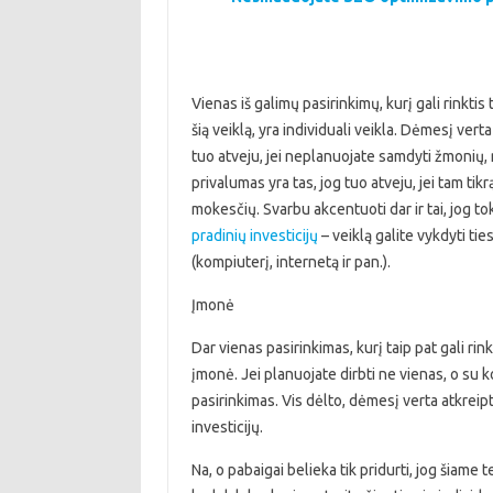
Vienas iš galimų pasirinkimų, kurį gali rinktis 
šią veiklą, yra individuali veikla. Dėmesį vert
tuo atveju, jei neplanuojate samdyti žmonių, r
privalumas yra tas, jog tuo atveju, jei tam tik
mokesčių. Svarbu akcentuoti dar ir tai, jog to
pradinių investicijų
– veiklą galite vykdyti t
(kompiuterį, internetą ir pan.).
Įmonė
Dar vienas pasirinkimas, kurį taip pat gali rin
įmonė. Jei planuojate dirbti ne vienas, o su 
pasirinkimas. Vis dėlto, dėmesį verta atkreipti
investicijų.
Na, o pabaigai belieka tik pridurti, jog šiame t