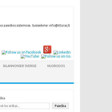
i paieškos sistemose. Susisiekime: info@itturas.lt
BILANNONSER SVERIGE
NUORODOS
eška
Paieška