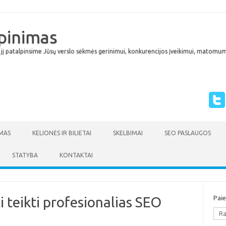
lpinimas
 jį patalpinsime Jūsų verslo sėkmės gerinimui, konkurencijos įveikimui, matomumu
Skip to content
MAS
KELIONĖS IR BILIETAI
SKELBIMAI
SEO PASLAUGOS
STATYBA
KONTAKTAI
i teikti profesionalias SEO
Pai