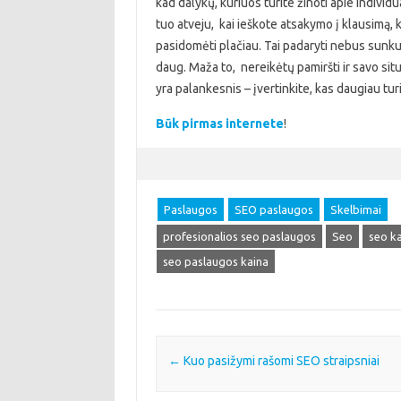
kad dalykų, kuriuos turite žinoti apie individ
tuo atveju, kai ieškote atsakymo į klausimą, k
pasidomėti plačiau. Tai padaryti nebus sunku, 
daug. Maža to, nereikėtų pamiršti ir savo situa
yra palankesnis – įvertinkite, kas daugiau tur
Būk pirmas internete
!
Paslaugos
SEO paslaugos
Skelbimai
profesionalios seo paslaugos
Seo
seo k
seo paslaugos kaina
Post navigation
←
Kuo pasižymi rašomi SEO straipsniai