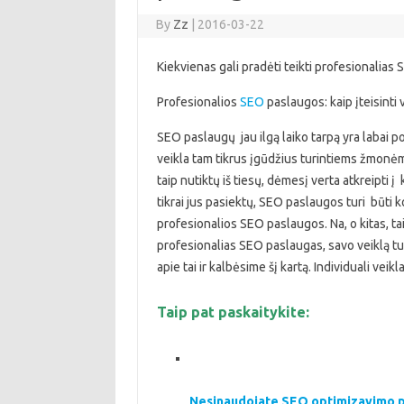
By
Zz
|
2016-03-22
Kiekvienas gali pradėti teikti profesionalias
Profesionalios
SEO
paslaugos: kaip įteisinti 
SEO paslaugų jau ilgą laiko tarpą yra labai po
veikla tam tikrus įgūdžius turintiems žmonėms
taip nutiktų iš tiesų, dėmesį verta atkreipti į
tikrai jus pasiektų, SEO paslaugos turi būti kok
profesionalios SEO paslaugos. Na, o kitas, tai
profesionalias SEO paslaugas, savo veiklą turi
apie tai ir kalbėsime šį kartą. Individuali veikl
Taip pat paskaitykite:
Nesinaudojate SEO optimizavimo p