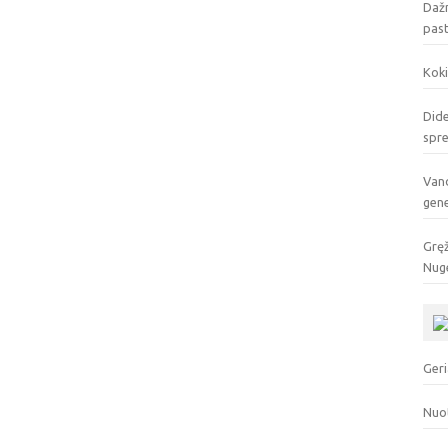
Dažn
pas
Koki
Dide
spr
Vand
gen
Gręž
Nuge
Geri
Nuo