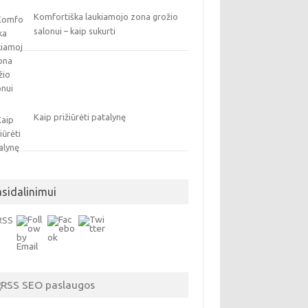
Komfortiška laukiamojo zona grožio
salonui – kaip sukurti
Kaip prižiūrėti patalynę
asidalinimui
SEO paslaugos