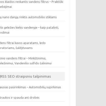
os klaidos renkantis vandens filtrus – Praktiški
tebėjimai
ą nano dangą rinktis automobilio stiklams
lis geležies kiekis vandenyje – kaip pašalinti,
endimai
ens filtrai kavos aparatams, ledo
eratoriams, šaldytuvams
inio vandens filtrai – Minkštinimui,
ležinimui, Vandenilio sulfido šalinimui
SEO straipsniu talpinimas
ausias pasirinkimas – Automobilių supirkimas
traukos ir spauda ant drobės