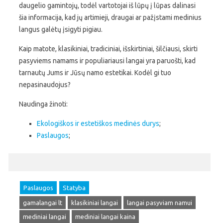
daugelio gamintojų, todėl vartotojai iš lūpų į lūpas dalinasi
šia informacija, kad jų artimieji, draugai ar pažįstami medinius
langus galėtų įsigyti pigiau.
Kaip matote, klasikiniai, tradiciniai, išskirtiniai, šilčiausi, skirti
pasyviems namams ir populiariausi langai yra paruošti, kad
tarnautų Jums ir Jūsų namo estetikai. Kodėl gi tuo
nepasinaudojus?
Naudinga žinoti:
Ekologiškos ir estetiškos medinės durys
;
Paslaugos
;
Paslaugos
Statyba
gamalangai lt
klasikiniai langai
langai pasyviam namui
mediniai langai
mediniai langai kaina