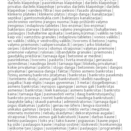
darželis klaipėdoje
|
pasirinkimas klaipėdoje
|
darželis klaipėdoje
|
privatus darželis klaipėdoje
|
privatus darželis klaipėdoje
|
darželis
klaipėdoje
|
vandens filtrai
|
nuo pelesio
|
fasado atnaujinimas
|
klinkerio plyteles
|
klinkerio plytos
|
stogo danga
|
kanalizacijai
|
septikui
|
gamtosmokykla.com
|
bakterijos kanalizacijai
|
sinchroninio vertimo įrangos nuoma
|
kaip prižiūrėti valymo
įrenginius
|
indaploviu tabletes
|
bio enzimai
|
bio enzimai
|
bakterijos starwax
|
bakterijos valymo įrenginiams
|
buhalterines
paslaugos
|
buhalterine apskaita
|
svetainių kūrimas
|
valiklis ne toks
kaip visi
|
vamzdziu granules
|
indaploviu tabletes
|
vonios valiklis
|
wc valiklis
|
stiklų ir veidrodžių valiklis
|
tvoroms iš betono
|
namų
valymo priemonės
|
uabpersonalas.lt
|
cerpes
|
arko blokeliai
|
cerpes
|
išskirtinė tvora
|
idomus straipsniai
|
valymas priemone
|
priemonė valymui
|
rulonais
|
išbandykite granules
|
priemonės
|
gaudyklių priežiūrai
|
tarnauja ilgai
|
betoninė ar medinė
|
pasirinkimas
|
tvoroms
|
paskirtis
|
tvirta investicija
|
geriausias
sprendimas
|
naudinga žinoti
|
tarnauja ilgai
|
blokelių privalumai
|
kokie privalumai
|
patirtis
|
stogo danga
|
betoninės čerpės
|
dangos
privalumai
|
geriausia danga
|
faktai
|
fizinio asmens bankrotas
|
fizinių asmenų bankroto įstatymas
|
bankrotas
|
bankroto pasekmės
|
turintiems skolų
|
asmuo gali bankrutuoti
|
skelbti naudinga
|
pagalba
|
kaip elgtis
|
naujas gyvenimas
|
3 metai
|
išsigelbėjimas
|
asmens bankrotas
|
europos sąjungoje
|
asmuo gali
|
bankrotas
asmeniui
|
bankrotas
|
kiek kainuoja
|
asmens bankrotas
|
bankroto
kaina
|
tarnauja ilgai
|
pasinaudoti verta
|
daug bankrutuojančių
|
bankroto procesas
|
norint bankrutuoti
|
naudinga bankrutuoti
|
taupykite laiką
|
skaudi pamoka
|
administratorius
|
tarnauja ilgai
|
pigus išlaikymas
|
patirtis
|
geriau nei šiferis
|
lengva išsirinkti
|
unikalus gaminys
|
čerpės
|
dangos
|
rinktis verta
|
megztiniai
internetu moterims
|
riebalų skaidymui
|
dekoratyviniai augalai
|
straipsniai
|
fizinis asmuo gali bakrutuoti
|
kaune
|
darbas kaune
|
keitėsi paslaugos
|
toks yra
|
taksi kaune
|
pigiausias
|
kaune pigus
|
ką siūlo
|
paslaugos kaune
|
mažoji sostinė
|
išsikviesti
|
konkurencija
|
ieškome taxi
|
pigus
|
susisiekimas
|
taksi
|
paslaugos
|
programėlė
|