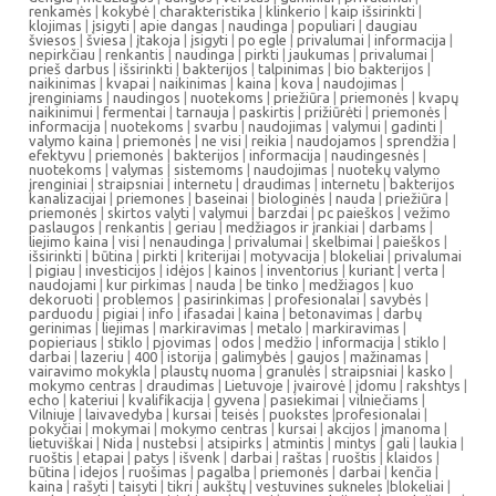
renkamės
|
kokybė
|
charakteristika
|
klinkerio
|
kaip išsirinkti
|
klojimas
|
įsigyti
|
apie dangas
|
naudinga
|
populiari
|
daugiau
šviesos
|
šviesa
|
įtakoja
|
įsigyti
|
po egle
|
privalumai
|
informacija
|
nepirkčiau
|
renkantis
|
naudinga
|
pirkti
|
jaukumas
|
privalumai
|
prieš darbus
|
išsirinkti
|
bakterijos
|
talpinimas
|
bio bakterijos
|
naikinimas
|
kvapai
|
naikinimas
|
kaina
|
kova
|
naudojimas
|
įrenginiams
|
naudingos
|
nuotekoms
|
priežiūra
|
priemonės
|
kvapų
naikinimui
|
fermentai
|
tarnauja
|
paskirtis
|
prižiūrėti
|
priemonės
|
informacija
|
nuotekoms
|
svarbu
|
naudojimas
|
valymui
|
gadinti
|
valymo kaina
|
priemonės
|
ne visi
|
reikia
|
naudojamos
|
sprendžia
|
efektyvu
|
priemonės
|
bakterijos
|
informacija
|
naudingesnės
|
nuotekoms
|
valymas
|
sistemoms
|
naudojimas
|
nuotekų valymo
įrenginiai
|
straipsniai
|
internetu
|
draudimas
|
internetu
|
bakterijos
kanalizacijai
|
priemones
|
baseinai
|
biologinės
|
nauda
|
priežiūra
|
priemonės
|
skirtos valyti
|
valymui
|
barzdai
|
pc paieškos
|
vežimo
paslaugos
|
renkantis
|
geriau
|
medžiagos ir įrankiai
|
darbams
|
liejimo kaina
|
visi
|
nenaudinga
|
privalumai
|
skelbimai
|
paieškos
|
išsirinkti
|
būtina
|
pirkti
|
kriterijai
|
motyvacija
|
blokeliai
|
privalumai
|
pigiau
|
investicijos
|
idėjos
|
kainos
|
inventorius
|
kuriant
|
verta
|
naudojami
|
kur pirkimas
|
nauda
|
be tinko
|
medžiagos
|
kuo
dekoruoti
|
problemos
|
pasirinkimas
|
profesionalai
|
savybės
|
parduodu
|
pigiai
|
info
|
ifasadai
|
kaina
|
betonavimas
|
darbų
gerinimas
|
liejimas
|
markiravimas
|
metalo
|
markiravimas
|
popieriaus
|
stiklo
|
pjovimas
|
odos
|
medžio
|
informacija
|
stiklo
|
darbai
|
lazeriu
|
400
|
istorija
|
galimybės
|
gaujos
|
mažinamas
|
vairavimo mokykla
|
plaustų nuoma
|
granulės
|
straipsniai
|
kasko
|
mokymo centras
|
draudimas
|
Lietuvoje
|
įvairovė
|
įdomu
|
rakshtys
|
echo
|
kateriui
|
kvalifikacija
|
gyvena
|
pasiekimai
|
vilniečiams
|
Vilniuje
|
laivavedyba
|
kursai
|
teisės
|
puokstes
|
profesionalai
|
pokyčiai
|
mokymai
|
mokymo centras
|
kursai
|
akcijos
|
įmanoma
|
lietuviškai
|
Nida
|
nustebsi
|
atsipirks
|
atmintis
|
mintys
|
gali
|
laukia
|
ruoštis
|
etapai
|
patys
|
išvenk
|
darbai
|
raštas
|
ruoštis
|
klaidos
|
būtina
|
idejos
|
ruošimas
|
pagalba
|
priemonės
|
darbai
|
kenčia
|
kaina
|
rašyti
|
taisyti
|
tikri
|
aukštų
|
vestuvines sukneles
|
blokeliai
|