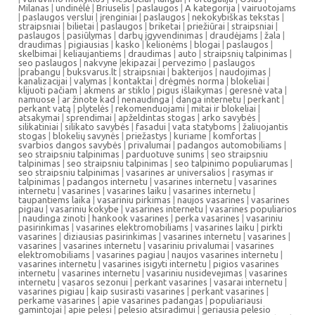
Milanas
|
undinėlė
|
Briuselis
|
paslaugos
|
A kategorija
|
vairuotojams
|
paslaugos verslui
|
įrenginiai
|
paslaugos
|
nekokybiškas tekstas
|
straipsniai
|
bilietai
|
paslaugos
|
briketai
|
priežiūrai
|
straipsniai
|
paslaugos
|
pasiūlymas
|
darbų įgyvendinimas
|
draudėjams
|
žala
|
draudimas
|
pigiausias
|
kasko
|
kelionėms
|
blogai
|
paslaugos
|
skelbimai
|
keliaujantiems
|
draudimas
|
auto
|
straipsnių talpinimas
|
seo paslaugos
|
nakvyne
|
ekipazai
|
pervezimo
|
paslaugos
|
prabangu
|
buksvarus.lt
|
straipsniai
|
bakterijos
|
naudojimas
|
kanalizacijai
|
valymas
|
kontaktai
|
drėgmės norma
|
blokeliai
|
klijuoti pačiam
|
akmens ar stiklo
|
pigus išlaikymas
|
geresnė vata
|
namuose
|
ar žinote kad
|
nenaudinga
|
danga internetu
|
perkant
|
perkant vatą
|
plytelės
|
rekomenduojami
|
mitai ir blokeliai
|
atsakymai
|
sprendimai
|
apželdintas stogas
|
arko savybės
|
silikatiniai
|
silikato savybės
|
fasadui
|
vata statyboms
|
žaliuojantis
stogas
|
blokelių savynės
|
priežastys
|
kuriame
|
komfortas
|
svarbios dangos savybės
|
privalumai
|
padangos automobiliams
|
seo straipsniu talpinimas
|
parduotuve sunims
|
seo straipsniu
talpinimas
|
seo straipsniu talpinimas
|
seo talpinimo populiarumas
|
seo straipsniu talpinimas
|
vasarines ar universalios
|
rasymas ir
talpinimas
|
padangos internetu
|
vasarines internetu
|
vasarines
internetu
|
vasarines
|
vasarines laiku
|
vasarines internetu
|
taupantiems laika
|
vasariniu pirkimas
|
naujos vasarines
|
vasarines
pigiau
|
vasariniu kokybe
|
vasarines internetu
|
vasarines populiarios
|
naudinga zinoti
|
hankook vasarines
|
perka vasarines
|
vasariniu
pasirinkimas
|
vasarines elektromobiliams
|
vasarines laiku
|
pirkti
vasarines
|
diziausias pasirinkimas
|
vasarines internetu
|
vasarines
|
vasarines
|
vasarines internetu
|
vasariniu privalumai
|
vasarines
elektromobiliams
|
vasarines pagiau
|
naujos vasarines internetu
|
vasarines internetu
|
vasarines isigyti internetu
|
pigios vasarines
internetu
|
vasarines internetu
|
vasariniu nusidevejimas
|
vasarines
internetu
|
vasaros sezonui
|
perkant vasarines
|
vasarai internetu
|
vasarines pigiau
|
kaip susirasti vasarines
|
perkant vasarines
|
perkame vasarines
|
apie vasarines padangas
|
populiariausi
gamintojai
|
apie pelesi
|
pelesio atsiradimui
|
geriausia pelesio