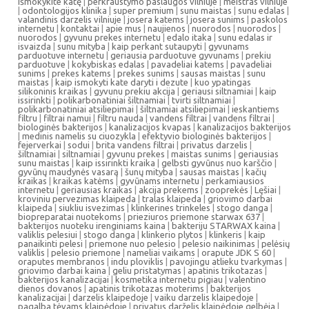
išmokykite katę
|
perkraustymo paslaugos vilniuje
|
meistras vilniuje
|
odontologijos klinika
|
super premium
|
sunu maistas
|
sunu edalas
|
valandinis darzelis vilniuje
|
josera katems
|
josera sunims
|
paskolos
internetu
|
kontaktai
|
apie mus
|
naujienos
|
nuorodos
|
nuorodos
|
nuorodos
|
gyvunu prekes internetu
|
edalo itaka
|
sunu edalas ir
isvaizda
|
sunu mityba
|
kaip perkant sutaupyti
|
gyvunams
parduotuve internetu
|
geriausia parduotuve gyvunams
|
prekiu
parduotuve
|
kokybiskas edalas
|
pavadeliai katems
|
pavadeliai
sunims
|
prekes katems
|
prekes sunims
|
sausas maistas
|
sunu
maistas
|
kaip ismokyti kate daryti i dezute
|
kuo ypatingas
silikoninis kraikas
|
gyvunu prekiu akcija
|
geriausi siltnamiai
|
kaip
issirinkti
|
polikarbonatiniai šiltnamiai
|
tvirti siltnamiai
|
polikarbonatiniai atsiliepimai
|
šiltnamiai atsiliepimai
|
ieskantiems
filtru
|
filtrai namui
|
filtru nauda
|
vandens filtrai
|
vandens filtrai
|
biologinės bakterijos
|
kanalizacijos kvapas
|
kanalizacijos bakterijos
|
medinis namelis su ciuozykla
|
efektyvio biologinės bakterijos
|
fejerverkai
|
sodui
|
brita vandens filtrai
|
privatus darzelis
|
šiltnamiai
|
siltnamiai
|
gyvunu prekes
|
maistas sunims
|
geriausias
sunu maistas
|
kaip issirinkti kraika
|
gelbsti gyvūnus nuo karščio
|
gyvūnų maudynės vasarą
|
šunų mityba
|
sausas maistas
|
kačių
kraikas
|
kraikas katėms
|
gyvūnams internetu
|
perkamiausios
internetu
|
geriausias kraikas
|
akcija prekems
|
zooprekės
|
Lęšiai
|
kroviniu pervezimas klaipeda
|
tralas klaipeda
|
griovimo darbai
klaipeda
|
siukliu isvezimas
|
klinkerines trinkeles
|
stogo danga
|
biopreparatai nuotekoms
|
prieziuros priemone starwax 637
|
bakterijos nuoteku irenginiams kaina
|
bakteriju STARWAX kaina
|
valiklis pelesiui
|
stogo danga
|
klinkerio plytos
|
klinkeris
|
kaip
panaikinti pelesi
|
priemone nuo pelesio
|
pelesio naikinimas
|
pelėsių
valiklis
|
pelesio priemone
|
nameliai vaikams
|
orapute JDK S 60
|
oraputes membranos
|
indu ploviklis
|
pavojingu atlieku tvarkymas
|
griovimo darbai kaina
|
geliu pristatymas
|
apatinis trikotazas
|
bakterijos kanalizacijai
|
kosmetika internetu pigiau
|
valentino
dienos dovanos
|
apatinis trikotazas moterims
|
bakterijos
kanalizacijai
|
darzelis klaipedoje
|
vaiku darzelis klaipedoje
|
pagalba tėvams klaipėdoje
|
privatus darželis klaipėdoje gelbėja
|