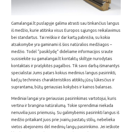
Gamalangai.lt puslapyje galima atrasti sau tinkančius langus
iš medžio, kurie atitinka visus Europos sąjungos reikalavimus
bei standartus. Tai reiškia ir dar kartą pabrėžia, su kokia
atsakomybe yra gaminami iš šios natūralios medžiagos –
medžio. Todėl “pasiklydę” dideliame informacijos sraute
susisiekite su gamalangai.lt kontaktų skiltyje nurodytais
kontaktais ir prašykitės pagalbos. Tik savo darbą išmanantys
specialistai Jums patars kokius medinius langus pasirinkti,
kad jų techninės charakteristikos atitiktų jūsų lūkesčius ir
suprantama, būtų geriausias kokybės ir kainos balansas.
Mediniai langai yra geriausias pasirinkimas vartotojui, kuris
vertina ir brangina natūralumą. Tokie sprendimai niekada
nenuvilia juos priėmusių. Su galimybėmis pasirinkti langus iš
medžio pritaikant juos prie įvairių pastatų stilių, nebelieka
vietos abejonėms dėl medinių langų pasirinkimo. Jei ieškote