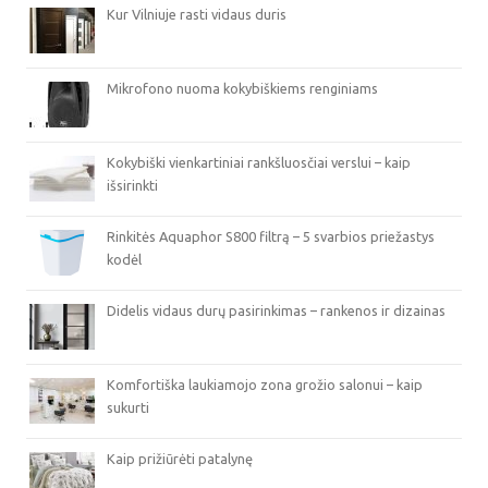
Kur Vilniuje rasti vidaus duris
Mikrofono nuoma kokybiškiems renginiams
Kokybiški vienkartiniai rankšluosčiai verslui – kaip
išsirinkti
Rinkitės Aquaphor S800 filtrą – 5 svarbios priežastys
kodėl
Didelis vidaus durų pasirinkimas – rankenos ir dizainas
Komfortiška laukiamojo zona grožio salonui – kaip
sukurti
Kaip prižiūrėti patalynę