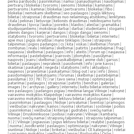
perku parduodu
|
pasirinkimas
|
namui
|
panaudojimas
|
naudojimas
|
pertvarų
|
blokeliai
|
tvoroms
|
sienoms
|
blokeliai
|
kaminams
|
pertvaroms
|
kaminai
|
blokeliai
|
pertvaroms
|
blokeliai
|
fibo
|
blokeliai
|
nemokami skelbimai
|
seo paslaugos
|
pigūs lėktuvų
bilietai
|
straipsniai
|
draudimas nuo nelaimingų atsitikimų
|
lenktynes
|
itala
|
pekinas
|
lietuvoje
|
kelionės draudimas
|
nekilnojamo turto
draudimas
|
tpvca
|
laukia
|
poreikis
|
klaidos
|
ateičiai
|
gramatika
|
studijuojantiems
|
moksliniai darbai
|
darbai
|
studentams
|
stogams
|
plienės dangos
|
karjerai
|
dangos
|
stogo danga
|
sienoms
|
statyboms
|
tvoroms
|
pertvaroms
|
blokeliai
|
bilietai
|
internetu
|
apie mus
|
pigūs skrydžiai
|
mano tinklapis
|
boxe
|
straipsniu
talpinimas
|
pigios padangos
|
cs
|
kita
|
viskas
|
skelbimai
|
forum
|
zombynas
|
realu
|
reklama
|
skelbimai
|
patirtis
|
pastebėjimai
|
frag
|
naujausia
|
skelbimai
|
paslaugos
|
info
|
ateitis
|
forum up
|
naujausia
|
informacija
|
pastebėjimai
|
įvairovės
|
įdomybės
|
pasiūlymai
|
naujovės
|
įvairu
|
skelbimai
|
pasikalbėjimai
|
anime club
|
garsus
|
bilietai
|
paslaugos
|
nepraleisk
|
pasidomėk
|
info
|
prie kavos
|
skaitiniai
|
paskaityk
|
negeda
|
statyboms
|
info
|
aktualijos
|
naujienos
|
pranešimai
|
paskaitymui
|
blog out
|
ura
|
info
|
žinios
|
pasidomėjimui
|
lankytojams
|
forumas
|
skelbimai
|
pastebėjimai
|
pasiūlymai
|
33
|
78
|
72
|
rar
|
tavo siena
|
mutop
|
optimizacija
|
patarimai
|
paslaugos
|
straipsniai
|
patirtis
|
bendras
|
galerija
|
images
|
tv
|
archyvas
|
gallery
|
internetu
|
keltu bilietai internetu
|
seo paslaugos
|
padangos pigiau
|
mediniai langai Vilniuje
|
nakvynė
|
vairavimo mokyklos Klaipėdoje
|
vairavimo mokyklos Kaune
|
vairavimo mokyklos Vilniuje
|
lektuvu bilietai
|
atostogoms
|
geresnė
|
pasirinkimas
|
paslaugos
|
Nidoje
|
privalumai
|
Šventoji
|
pramogos
|
viešbučiai
|
nakvynei
|
kainos
|
nuoma
|
skirtumas
|
sostinėje
|
poilsis
|
pasirinkimas
|
viešbučiai
|
kriterijai
|
gudrybės
|
svečių namai
|
Vilniuje
|
Druskininkuose
|
poilsiui
|
nakvynei
|
Vilniuje
|
kambarių
nuoma
|
svečių namai
|
straipsnių talpinimas
|
straipsniu talpinimas
|
3
|
2
|
Vilniuje
|
pigiausias
|
pigus lektuvu bilietai
|
realybė
|
paslaugos
|
nuoma
|
Juodkrantė
|
paslaugos
|
optimizacija
|
nakvynei
|
Vilniuje
|
siuntiniai
|
Nidoje
|
sodai
|
briketai
|
viešbučiai
|
CE kategorija
|
roletai
|
vairavimo mokyklos
|
viešbučiai
|
langai
|
Portugalija
|
Oslas
|