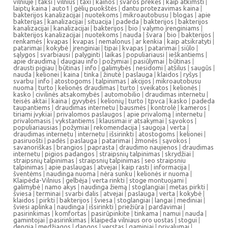
vilniuje
|
taksi
|
vilnius
|
taxi
|
kainos
|
švaros prekės
|
kaip atkimsti
|
laiptų kaina
|
auto1
|
gėlių puokštės
|
dantu protezavimas kaina
|
bakterijos kanalizacijai
|
nuotekoms
|
mikroautobusu
|
blogas
|
apie
bakterijas
|
kanalizacijai
|
situacija
|
padeda
|
bakterijos
|
bakterijos
kanalizacijai
|
kanalizacijai
|
bakterijos
|
bio
|
valymo įrenginiams
|
bakterijos kanalizacijai
|
nuotekoms
|
nauda
|
švara
|
bio
|
bakterijos
|
renkamės
|
kvapas
|
kvapas
|
nemalonus
|
ar kenkia
|
kaip atsikratyti
|
patarimai
|
kokybė
|
įrenginiai
|
tipai
|
kvapas
|
patarimai
|
siūlo
|
sąlygos
|
svarbiausi
|
palyginti
|
laikas
|
populiariausi
|
ieškantiems
|
apie draudimą
|
daugiau info
|
požymiai
|
pasiūlymai
|
būtinas
|
drausti pigiau
|
būtinas
|
info
|
galimybės
|
nesidomi
|
atšilus
|
saugūs
|
nauda
|
kelionei
|
kaina
|
tinka
|
žinutė
|
paslauga
|
klaidos
|
ryšys
|
svarbu
|
info
|
atostogoms
|
talpinimas
|
akcijos
|
mikroautobusu
nuoma
|
turto
|
kelionės draudimas
|
turto
|
sveikatos
|
kelionės
|
kasko
|
civilinės atsakomybės
|
automobilio
|
draudimas internetu
|
teisės aktai
|
kaina
|
gyvybės
|
kelionių
|
turto
|
tpvca
|
kasko
|
padeda
taupantiems
|
draudimas internetu
|
bausmės
|
kontrolė
|
kameros
|
tiriami įvykiai
|
privalomos paslaugos
|
apie privalomą
|
internetu
|
privalomasis
|
vykstantiems
|
klausimai ir atsakymai
|
sąvokos
|
populiariausias
|
požymiai
|
rekomendacija
|
saugoja
|
verta
|
draudimas internetu
|
internetu
|
išsirinkti
|
atostogoms
|
kelionei
|
pasiruošti
|
padės
|
paslauga
|
patarimai
|
žmonės
|
sąvokos
|
savanoriškas
|
brangios
|
paprasta
|
draudimo naujienos
|
draudimas
internetu
|
pigios padangos
|
straipsnių talpinimas
|
skrydžiai
|
straipsnių talpinimas
|
straipsnių talpinimas
|
seo straipsniu
talpinimas
|
apie paslaugas
|
atvejai
|
kaip rasti
|
informacija
|
šventėms
|
naudinga nuoma
|
nėra sunku
|
kelionės ir nuoma
|
Klaipėda-Vilnius
|
gelbėja
|
verta rinkti
|
stoge montuojami
|
galimybė
|
namo akys
|
naudinga žiemą
|
stoglangiai
|
metas pirkti
|
šviesa
|
terminai
|
svarbi dalis
|
atvejai
|
paslauga
|
verta
|
kokybė
|
klaidos
|
pirkti
|
bakterijos
|
šviesa
|
stoglangiai
|
langai
|
mediniai
|
šviesi aplinka
|
naudinga
|
išsirinkti
|
priežiūra
|
pardavimai
|
pasirinkimas
|
komfortas
|
pasirūpinkite
|
tinkama
|
namui
|
nauda
|
gamintojai
|
pasirinkimas
|
klaipeda vilniaus oro uostas
|
stogui
|
dengia
|
medžiagos
|
dangos
|
verstas
|
gaminiai
|
privalumai
|