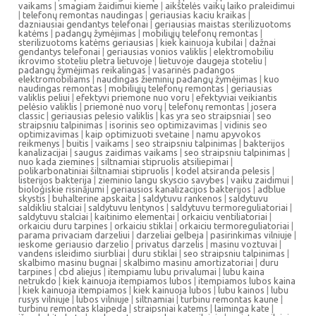
vaikams
|
smagiam žaidimui kieme
|
aikštelės vaikų laiko praleidimui
|
telefonų remontas naudingas
|
geriausias kaciu kraikas
|
dazniausiai gendantys telefonai
|
geriausias maistas sterilizuotoms
katėms
|
padangų žymėjimas
|
mobiliųjų telefonų remontas
|
sterilizuotoms katėms geriausias
|
kiek kainuoja kubilai
|
dažnai
gendantys telefonai
|
geriausias vonios valiklis
|
elektromobiliu
ikrovimo stoteliu pletra lietuvoje
|
lietuvoje daugeja stoteliu
|
padangų žymėjimas reikalingas
|
vasarinės padangos
elektromobiliams
|
naudingas žieminių padangų žymėjimas
|
kuo
naudingas remontas
|
mobiliųjų telefonų remontas
|
geriausias
valiklis peliui
|
efektyvi priemone nuo voru
|
efektyviai veikiantis
pelėsio valiklis
|
priemonė nuo vorų
|
telefonų remontas
|
josera
classic
|
geriausias pelesio valiklis
|
kas yra seo straipsniai
|
seo
straipsniu talpinimas
|
isorinis seo optimizavimas
|
vidinis seo
optimizavimas
|
kaip optimizuoti svetaine
|
namu apyvokos
reikmenys
|
buitis
|
vaikams
|
seo straipsniu talpinimas
|
bakterijos
kanalizacijai
|
saugus zaidimas vaikams
|
seo straipsniu talpinimas
|
nuo kada ziemines
|
siltnamiai stipruolis atsiliepimai
|
polikarbonatiniai šiltnamiai stipruolis
|
kodel atsiranda pelesis
|
listerijos bakterija
|
zieminio langu skyscio savybes
|
vaiku zaidimui
|
bioloģiskie risinājumi
|
geriausios kanalizacijos bakterijos
|
adblue
skystis
|
buhalterine apskaita
|
saldytuvu rankenos
|
saldytuvu
saldikliu stalciai
|
saldytuvu lentynos
|
saldytuvu termoreguliatoriai
|
saldytuvu stalciai
|
kaitinimo elementai
|
orkaiciu ventiliatoriai
|
orkaiciu duru tarpines
|
orkaiciu stiklai
|
orkaiciu termoreguliatoriai
|
parama privaciam darzeliui
|
darzeliai gelbeja
|
pasirinkimas vilniuje
|
ieskome geriausio darzelio
|
privatus darzelis
|
masinu voztuvai
|
vandens isleidimo siurbliai
|
duru stiklai
|
seo straipsniu talpinimas
|
skalbimo masinu bugnai
|
skalbimo masinu amortizatoriai
|
duru
tarpines
|
cbd aliejus
|
itempiamu lubu privalumai
|
lubu kaina
netrukdo
|
kiek kainuoja itempiamos lubos
|
itempiamos lubos kaina
|
kiek kainuoja itempiamos
|
kiek kainuoja lubos
|
lubu kainos
|
lubu
rusys vilniuje
|
lubos vilniuje
|
siltnamiai
|
turbinu remontas kaune
|
turbinu remontas klaipeda
|
straipsniai katems
|
laiminga kate
|