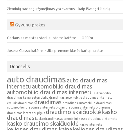
Žieminių padangų žymėjimas yra svarbus – kaip išvengti klaidų
Gyvunu prekes
Geriausias maistas sterilizuotoms katėms - JOSERA
Josera Classic katėms - Ulta premium klasės kačių maistas
Debesėlis
auto draudimas
auto draudimas
internetu
automobilio draudimas
automobilio draudimas internetu
automobilio
draudimas kaina
automobiliu draudimas
automobiliu draudimas internetu
draudimas
civilinis draudimas
draudimas automobilio
draudimas
automobiliui
draudimas internetu pigiau
draudimas internetu pigiausias
draudimo skaičiuoklė
kasko
draudimas internetu pigus
draudimas
kasko draudimas automobiliui
kasko draudimas internetu
kasko draudimo skaičiuoklė
kasko internetu
keliones draudimas kaina
keliones draudimas