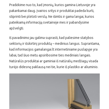
Pradėkime nuo to, kad įmonių, kurios gamina Lietuvoje yra
pakankamai daug. Įvairios sritys ir produktai padeda kurti,
stiprinti bei plėtoti verslą. Ne išimtis ir gama langai, kurios
pateikiamą informaciją svetainėje mes ir pabandysime
apžvelgti.
Iš pavadinimo jau galima suprasti, kad paliesime statybos
sektorių ir išskirtinį produktą – medinius langus. Suprantama,
kad informacijos gamalangai.lt internetiniame puslapyje yra
labai, tad šiuo metu apsiribosime ties mediniais langais.
Natūralūs produktai ar gaminiai iš natūralių medžiagų visada
turėjo didesnę paklausą nei tie, kurie iš plastiko ar aliuminio.