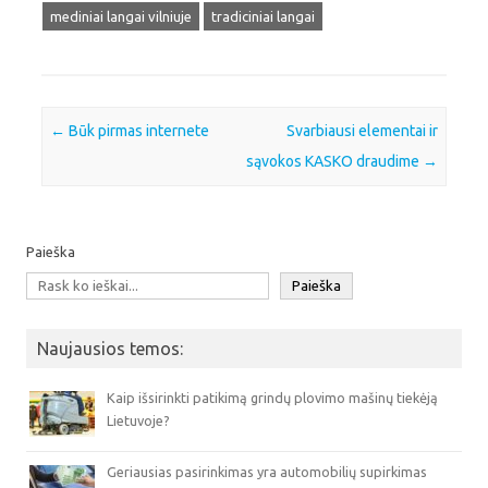
mediniai langai vilniuje
tradiciniai langai
Post navigation
←
Būk pirmas internete
Svarbiausi elementai ir
sąvokos KASKO draudime
→
Paieška
Paieška
Naujausios temos:
Kaip išsirinkti patikimą grindų plovimo mašinų tiekėją
Lietuvoje?
Geriausias pasirinkimas yra automobilių supirkimas