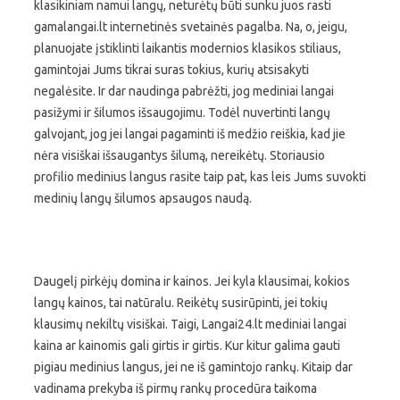
klasikiniam namui langų, neturėtų būti sunku juos rasti
gamalangai.lt internetinės svetainės pagalba. Na, o, jeigu,
planuojate įstiklinti laikantis modernios klasikos stiliaus,
gamintojai Jums tikrai suras tokius, kurių atsisakyti
negalėsite. Ir dar naudinga pabrėžti, jog mediniai langai
pasižymi ir šilumos išsaugojimu. Todėl nuvertinti langų
galvojant, jog jei langai pagaminti iš medžio reiškia, kad jie
nėra visiškai išsaugantys šilumą, nereikėtų. Storiausio
profilio medinius langus rasite taip pat, kas leis Jums suvokti
medinių langų šilumos apsaugos naudą.
Daugelį pirkėjų domina ir kainos. Jei kyla klausimai, kokios
langų kainos, tai natūralu. Reikėtų susirūpinti, jei tokių
klausimų nekiltų visiškai. Taigi, Langai24.lt mediniai langai
kaina ar kainomis gali girtis ir girtis. Kur kitur galima gauti
pigiau medinius langus, jei ne iš gamintojo rankų. Kitaip dar
vadinama prekyba iš pirmų rankų procedūra taikoma