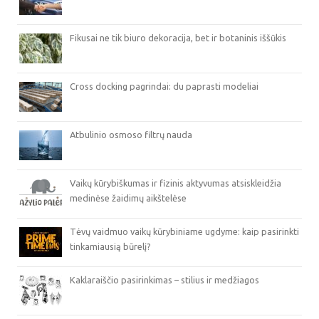
Fikusai ne tik biuro dekoracija, bet ir botaninis iššūkis
Cross docking pagrindai: du paprasti modeliai
Atbulinio osmoso filtrų nauda
Vaikų kūrybiškumas ir fizinis aktyvumas atsiskleidžia
medinėse žaidimų aikštelėse
Tėvų vaidmuo vaikų kūrybiniame ugdyme: kaip pasirinkti
tinkamiausią būrelį?
Kaklaraiščio pasirinkimas – stilius ir medžiagos