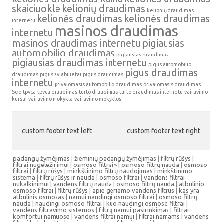
skaiciuokle
kelionių draudimas
kelionių draudimas
kelionės draudimas
kelionės draudimas
internetu
masinos draudimas
internetu
masinos draudimas internetu
pigiausias
automobilio draudimas
pigiausias draudimas
pigiausias draudimas internetu
pigus automobilio
pigus draudimas
draudimas
pigus aviabilietai
pigus draudimas
internetu
privalomasis automobilio draudimas
privalomasis draudimas
Seo
tpvca
tpvca draudimas
turto draudimas
turto draudimas internetu
vairavimo
kursai
vairavimo mokykla
vairavimo mokyklos
custom footer text left
custom footer text right
padangų žymėjimas
|
žieminių padangų žymėjimas
|
filtrų rūšys
|
filtrai nugeležinimui
|
osmoso filtrai> |
osmoso filtrų nauda
|
osmoso
filtrai
|
filtrų rūšys
|
minkštinimo filtrų naudojimas
|
minkštinimo
sistema
|
filtrų rūšys ir nauda
|
osmoso filtrai
|
vandens filtrai
nukalkinimui
|
vandens filtrų nauda
|
osmoso filtrų nauda
|
atbulinio
osmoso filtrai
|
filtrų rūšys
|
apie geriamo vandens filtrus
|
kas yra
atbulinis osmosas
|
namui naudingi osmoso filtrai
|
osmoso filtrų
nauda
|
naudingi osmoso filtrai
|
kuo naudingi osmoso filtrai
|
vandens filtravimo sistemos
|
filtrų namui pasirinkimas
|
filtrai
komfortui namuose
|
vandens filtrai namui
|
filtrai namams
|
vandens