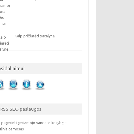
Kaip prižiūrėti patalynę
asidalinimui
SEO paslaugos
 pagerinti geriamojo vandens kokybę –
ulinis osmosas