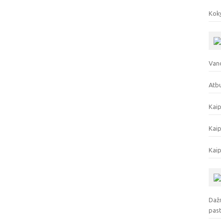
Koky
Vand
Atbu
Kaip
Kaip
Kaip
Dažn
pas