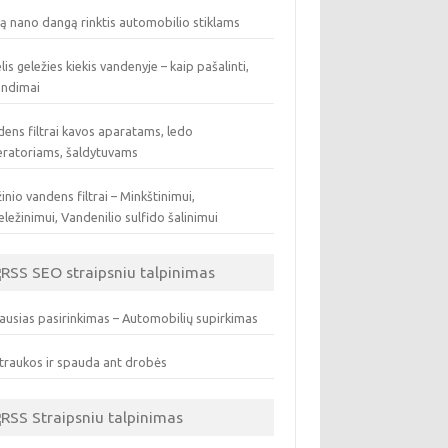
ą nano dangą rinktis automobilio stiklams
lis geležies kiekis vandenyje – kaip pašalinti,
endimai
ens filtrai kavos aparatams, ledo
eratoriams, šaldytuvams
inio vandens filtrai – Minkštinimui,
ležinimui, Vandenilio sulfido šalinimui
SEO straipsniu talpinimas
ausias pasirinkimas – Automobilių supirkimas
traukos ir spauda ant drobės
Straipsniu talpinimas