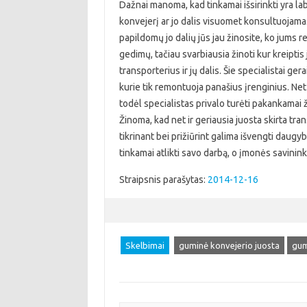
Dažnai manoma, kad tinkamai išsirinkti yra lab
konvejerį ar jo dalis visuomet konsultuojamas
papildomų jo dalių jūs jau žinosite, ko jums re
gedimų, tačiau svarbiausia žinoti kur kreipt
transporterius ir jų dalis. Šie specialistai ge
kurie tik remontuoja panašius įrenginius. Net
todėl specialistas privalo turėti pakankamai ži
Žinoma, kad net ir geriausia juosta skirta trans
tikrinant bei prižiūrint galima išvengti daugy
tinkamai atlikti savo darbą, o įmonės savinin
Straipsnis parašytas:
2014-12-16
Skelbimai
guminė konvejerio juosta
gum