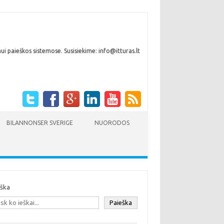
i paieškos sistemose. Susisiekime: info@itturas.lt
BILANNONSER SVERIGE
NUORODOS
eška
Paieška