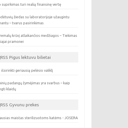
 supirkimas turi realią finansinę vertę
dėtuvių žiedas su laboratorijoje užaugintu
antu – tvarus pasirinkimas
remalų krūvį atlaikančios medžiagos – Tiekimas
iajai pramonei
Pigus lektuvu bilietai
 išsirinkti geriausią pelėsio valiklį
inių padangų žymėjimas yra svarbus – kaip
ngti klaidų
Gyvunu prekes
ausias maistas sterilizuotoms katėms - JOSERA