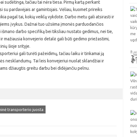
ai sudėtinga, tačiau tai nėra tiesa. Pirmą kartą perkant
i su pardavėjais ar gamintojais. Vėliau, kuomet prireiks
ikia pagal tai, kokią veiklą vykdote. Darbo metu gali atsirasti ir
is jiems įvykus. Dažnai tuo užsiima įmonės parduodančios
rai išmano darbo specifiką bei tiksliau nustato gedimus, nei tie,
 ir mažiausia konvejerio detalė gali būti gedimo priežastimi,
nių šioje srityje.
porteriui gali turėti pažeidimų, tačiau laiku ir tinkamai ją
bės nesklandumų. Tai leis konvejeriui nuolat sklandžiai ir
kams džiaugtis greitu darbu bei didėjančiu pelnu.
inė transporterio juosta