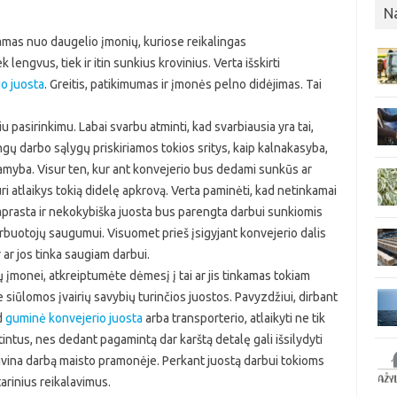
N
amas nuo daugelio įmonių, kuriose reikalingas
lengvus, tiek ir itin sunkius krovinius. Verta išskirti
o juosta
. Greitis, patikimumas ir įmonės pelno didėjimas. Tai
 pasirinkimu. Labai svarbu atminti, kad svarbiausia yra tai,
gų darbo sąlygų priskiriamos tokios sritys, kaip kalnakasyba,
yba. Visur ten, kur ant konvejerio bus dedami sunkūs ar
kuri atlaikys tokią didelę apkrovą. Verta paminėti, kad netinkamai
 paprasta ir nekokybiška juosta bus parengta darbui sunkiomis
darbuotojų saugumui. Visuomet prieš įsigyjant konvejerio dalis
r ar jos tinka saugiam darbui.
ų įmonei, atkreiptumėte dėmesį į tai ar jis tinkamas tokiam
 siūlomos įvairių savybių turinčios juostos. Pavyzdžiui, dirbant
d
guminė konvejerio juosta
arba transporterio, atlaikyti ne tik
aitintus, nes dedant pagamintą dar karštą detalę gali išsilydyti
ngvina darbą maisto pramonėje. Perkant juostą darbui tokioms
tarinius reikalavimus.