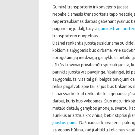
Guminė transporterio ir konvejerio juosta
Nepakeičiamasis transporteris tapo neatsiej
nepertraukiamas darbas gabenant įvairius tiek 
pagrindinę jo dalį, tai yra
guminė transporteri
transporterio nuopelnas.
Dažnai renkantis juostą susiduriama su dideliu
kokiomis sąlygomis bus dirbama. Prie sudėtin
sprogstamųjų medžiagų gamyklos, metalo gam
aštrūs kroviniai privalo būti speciali juosta, 
parinkta juosta yra pavojinga. Ypatingai, jei
sąlygomis, tai visa tai gali baigtis pavojumi 
reikia pagalvoti apie tai, ar jos bus tinkamos i
Labai svarbu, kad renkantis kas geriausia jūs
darbui, kuris bus vykdomas. Šiuo metu rinkoje
metalo detalių gamybos įmonėje, svarbu, ka
sunkius ar aštrius krovinius, bet ir stipriai įk
juostos guma
. Dažniausiai konvejeriai pale
sąlygoms būtina, kad ji atitiktų keliamus sani