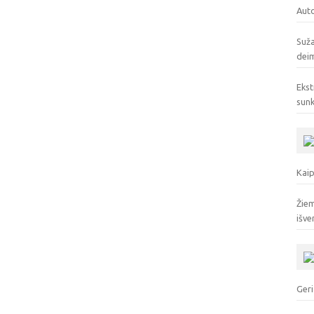
Auto
Suža
deim
Ekst
sunk
Kaip
Žiem
išve
Geri