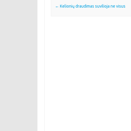
Post navigation
←
Kelionių draudimas suvilioja ne visus