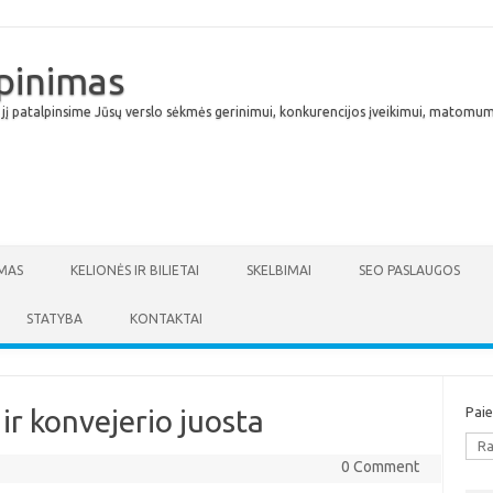
lpinimas
 jį patalpinsime Jūsų verslo sėkmės gerinimui, konkurencijos įveikimui, matomumu
Skip to content
MAS
KELIONĖS IR BILIETAI
SKELBIMAI
SEO PASLAUGOS
STATYBA
KONTAKTAI
ir konvejerio juosta
Pai
0 Comment