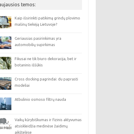
aujausios temos:
Kaip išsirinkti patikimą grindų plovimo
mašinų tiekėją Lietuvoje?
Geriausias pasirinkimas yra
automobilių supirkimas
Fikusai ne tik biuro dekoracija, bet ir
botaninis iššūkis
Cross docking pagrindai: du paprasti
modeliai
Atbulinio osmoso filtrų nauda
Vaikų kūrybiškumas ir fizinis aktyvumas
atsiskleidžia medinėse žaidimų
aikštelėse