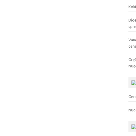
Koki
Dide
spr
Vand
gen
Gręž
Nuge
Geri
Nuo