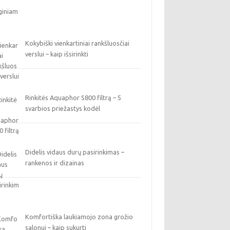
Kokybiški vienkartiniai rankšluosčiai
verslui – kaip išsirinkti
Rinkitės Aquaphor S800 filtrą – 5
svarbios priežastys kodėl
Didelis vidaus durų pasirinkimas –
rankenos ir dizainas
Komfortiška laukiamojo zona grožio
salonui – kaip sukurti