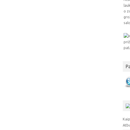
P
Kaip
Atb