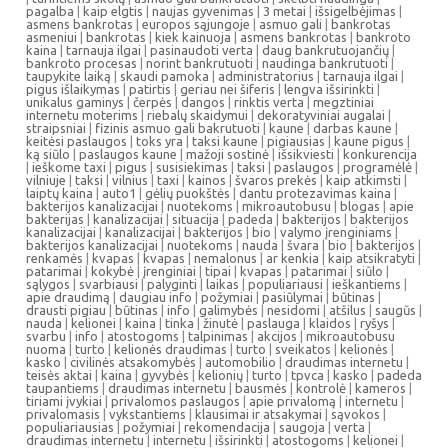
pagalba
|
kaip elgtis
|
naujas gyvenimas
|
3 metai
|
išsigelbėjimas
|
asmens bankrotas
|
europos sąjungoje
|
asmuo gali
|
bankrotas
asmeniui
|
bankrotas
|
kiek kainuoja
|
asmens bankrotas
|
bankroto
kaina
|
tarnauja ilgai
|
pasinaudoti verta
|
daug bankrutuojančių
|
bankroto procesas
|
norint bankrutuoti
|
naudinga bankrutuoti
|
taupykite laiką
|
skaudi pamoka
|
administratorius
|
tarnauja ilgai
|
pigus išlaikymas
|
patirtis
|
geriau nei šiferis
|
lengva išsirinkti
|
unikalus gaminys
|
čerpės
|
dangos
|
rinktis verta
|
megztiniai
internetu moterims
|
riebalų skaidymui
|
dekoratyviniai augalai
|
straipsniai
|
fizinis asmuo gali bakrutuoti
|
kaune
|
darbas kaune
|
keitėsi paslaugos
|
toks yra
|
taksi kaune
|
pigiausias
|
kaune pigus
|
ką siūlo
|
paslaugos kaune
|
mažoji sostinė
|
išsikviesti
|
konkurencija
|
ieškome taxi
|
pigus
|
susisiekimas
|
taksi
|
paslaugos
|
programėlė
|
vilniuje
|
taksi
|
vilnius
|
taxi
|
kainos
|
švaros prekės
|
kaip atkimsti
|
laiptų kaina
|
auto1
|
gėlių puokštės
|
dantu protezavimas kaina
|
bakterijos kanalizacijai
|
nuotekoms
|
mikroautobusu
|
blogas
|
apie
bakterijas
|
kanalizacijai
|
situacija
|
padeda
|
bakterijos
|
bakterijos
kanalizacijai
|
kanalizacijai
|
bakterijos
|
bio
|
valymo įrenginiams
|
bakterijos kanalizacijai
|
nuotekoms
|
nauda
|
švara
|
bio
|
bakterijos
|
renkamės
|
kvapas
|
kvapas
|
nemalonus
|
ar kenkia
|
kaip atsikratyti
|
patarimai
|
kokybė
|
įrenginiai
|
tipai
|
kvapas
|
patarimai
|
siūlo
|
sąlygos
|
svarbiausi
|
palyginti
|
laikas
|
populiariausi
|
ieškantiems
|
apie draudimą
|
daugiau info
|
požymiai
|
pasiūlymai
|
būtinas
|
drausti pigiau
|
būtinas
|
info
|
galimybės
|
nesidomi
|
atšilus
|
saugūs
|
nauda
|
kelionei
|
kaina
|
tinka
|
žinutė
|
paslauga
|
klaidos
|
ryšys
|
svarbu
|
info
|
atostogoms
|
talpinimas
|
akcijos
|
mikroautobusu
nuoma
|
turto
|
kelionės draudimas
|
turto
|
sveikatos
|
kelionės
|
kasko
|
civilinės atsakomybės
|
automobilio
|
draudimas internetu
|
teisės aktai
|
kaina
|
gyvybės
|
kelionių
|
turto
|
tpvca
|
kasko
|
padeda
taupantiems
|
draudimas internetu
|
bausmės
|
kontrolė
|
kameros
|
tiriami įvykiai
|
privalomos paslaugos
|
apie privalomą
|
internetu
|
privalomasis
|
vykstantiems
|
klausimai ir atsakymai
|
sąvokos
|
populiariausias
|
požymiai
|
rekomendacija
|
saugoja
|
verta
|
draudimas internetu
|
internetu
|
išsirinkti
|
atostogoms
|
kelionei
|