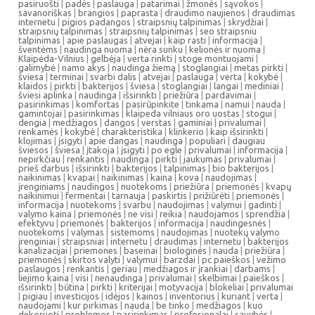
pasiruošti
|
padės
|
paslauga
|
patarimai
|
žmonės
|
sąvokos
|
savanoriškas
|
brangios
|
paprasta
|
draudimo naujienos
|
draudimas
internetu
|
pigios padangos
|
straipsnių talpinimas
|
skrydžiai
|
straipsnių talpinimas
|
straipsnių talpinimas
|
seo straipsniu
talpinimas
|
apie paslaugas
|
atvejai
|
kaip rasti
|
informacija
|
šventėms
|
naudinga nuoma
|
nėra sunku
|
kelionės ir nuoma
|
Klaipėda-Vilnius
|
gelbėja
|
verta rinkti
|
stoge montuojami
|
galimybė
|
namo akys
|
naudinga žiemą
|
stoglangiai
|
metas pirkti
|
šviesa
|
terminai
|
svarbi dalis
|
atvejai
|
paslauga
|
verta
|
kokybė
|
klaidos
|
pirkti
|
bakterijos
|
šviesa
|
stoglangiai
|
langai
|
mediniai
|
šviesi aplinka
|
naudinga
|
išsirinkti
|
priežiūra
|
pardavimai
|
pasirinkimas
|
komfortas
|
pasirūpinkite
|
tinkama
|
namui
|
nauda
|
gamintojai
|
pasirinkimas
|
klaipeda vilniaus oro uostas
|
stogui
|
dengia
|
medžiagos
|
dangos
|
verstas
|
gaminiai
|
privalumai
|
renkamės
|
kokybė
|
charakteristika
|
klinkerio
|
kaip išsirinkti
|
klojimas
|
įsigyti
|
apie dangas
|
naudinga
|
populiari
|
daugiau
šviesos
|
šviesa
|
įtakoja
|
įsigyti
|
po egle
|
privalumai
|
informacija
|
nepirkčiau
|
renkantis
|
naudinga
|
pirkti
|
jaukumas
|
privalumai
|
prieš darbus
|
išsirinkti
|
bakterijos
|
talpinimas
|
bio bakterijos
|
naikinimas
|
kvapai
|
naikinimas
|
kaina
|
kova
|
naudojimas
|
įrenginiams
|
naudingos
|
nuotekoms
|
priežiūra
|
priemonės
|
kvapų
naikinimui
|
fermentai
|
tarnauja
|
paskirtis
|
prižiūrėti
|
priemonės
|
informacija
|
nuotekoms
|
svarbu
|
naudojimas
|
valymui
|
gadinti
|
valymo kaina
|
priemonės
|
ne visi
|
reikia
|
naudojamos
|
sprendžia
|
efektyvu
|
priemonės
|
bakterijos
|
informacija
|
naudingesnės
|
nuotekoms
|
valymas
|
sistemoms
|
naudojimas
|
nuotekų valymo
įrenginiai
|
straipsniai
|
internetu
|
draudimas
|
internetu
|
bakterijos
kanalizacijai
|
priemones
|
baseinai
|
biologinės
|
nauda
|
priežiūra
|
priemonės
|
skirtos valyti
|
valymui
|
barzdai
|
pc paieškos
|
vežimo
paslaugos
|
renkantis
|
geriau
|
medžiagos ir įrankiai
|
darbams
|
liejimo kaina
|
visi
|
nenaudinga
|
privalumai
|
skelbimai
|
paieškos
|
išsirinkti
|
būtina
|
pirkti
|
kriterijai
|
motyvacija
|
blokeliai
|
privalumai
|
pigiau
|
investicijos
|
idėjos
|
kainos
|
inventorius
|
kuriant
|
verta
|
naudojami
|
kur pirkimas
|
nauda
|
be tinko
|
medžiagos
|
kuo
dekoruoti
|
problemos
|
pasirinkimas
|
profesionalai
|
savybės
|