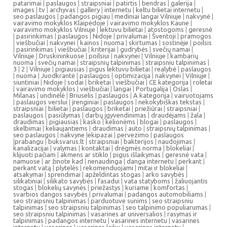
patarimai
|
paslaugos
|
straipsniai
|
patirtis
|
bendras
|
galerija
|
images
|
tv
|
archyvas
|
gallery
|
internetu
|
keltu bilietai internetu
|
seo paslaugos
|
padangos pigiau
|
mediniai langai Vilniuje
|
nakvynė
|
vairavimo mokyklos Klaipėdoje
|
vairavimo mokyklos Kaune
|
vairavimo mokyklos Vilniuje
|
lektuvu bilietai
|
atostogoms
|
geresnė
|
pasirinkimas
|
paslaugos
|
Nidoje
|
privalumai
|
Šventoji
|
pramogos
|
viešbučiai
|
nakvynei
|
kainos
|
nuoma
|
skirtumas
|
sostinėje
|
poilsis
|
pasirinkimas
|
viešbučiai
|
kriterijai
|
gudrybės
|
svečių namai
|
Vilniuje
|
Druskininkuose
|
poilsiui
|
nakvynei
|
Vilniuje
|
kambarių
nuoma
|
svečių namai
|
straipsnių talpinimas
|
straipsniu talpinimas
|
3
|
2
|
Vilniuje
|
pigiausias
|
pigus lektuvu bilietai
|
realybė
|
paslaugos
|
nuoma
|
Juodkrantė
|
paslaugos
|
optimizacija
|
nakvynei
|
Vilniuje
|
siuntiniai
|
Nidoje
|
sodai
|
briketai
|
viešbučiai
|
CE kategorija
|
roletai
|
vairavimo mokyklos
|
viešbučiai
|
langai
|
Portugalija
|
Oslas
|
Milanas
|
undinėlė
|
Briuselis
|
paslaugos
|
A kategorija
|
vairuotojams
|
paslaugos verslui
|
įrenginiai
|
paslaugos
|
nekokybiškas tekstas
|
straipsniai
|
bilietai
|
paslaugos
|
briketai
|
priežiūrai
|
straipsniai
|
paslaugos
|
pasiūlymas
|
darbų įgyvendinimas
|
draudėjams
|
žala
|
draudimas
|
pigiausias
|
kasko
|
kelionėms
|
blogai
|
paslaugos
|
skelbimai
|
keliaujantiems
|
draudimas
|
auto
|
straipsnių talpinimas
|
seo paslaugos
|
nakvyne
|
ekipazai
|
pervezimo
|
paslaugos
|
prabangu
|
buksvarus.lt
|
straipsniai
|
bakterijos
|
naudojimas
|
kanalizacijai
|
valymas
|
kontaktai
|
drėgmės norma
|
blokeliai
|
klijuoti pačiam
|
akmens ar stiklo
|
pigus išlaikymas
|
geresnė vata
|
namuose
|
ar žinote kad
|
nenaudinga
|
danga internetu
|
perkant
|
perkant vatą
|
plytelės
|
rekomenduojami
|
mitai ir blokeliai
|
atsakymai
|
sprendimai
|
apželdintas stogas
|
arko savybės
|
silikatiniai
|
silikato savybės
|
fasadui
|
vata statyboms
|
žaliuojantis
stogas
|
blokelių savynės
|
priežastys
|
kuriame
|
komfortas
|
svarbios dangos savybės
|
privalumai
|
padangos automobiliams
|
seo straipsniu talpinimas
|
parduotuve sunims
|
seo straipsniu
talpinimas
|
seo straipsniu talpinimas
|
seo talpinimo populiarumas
|
seo straipsniu talpinimas
|
vasarines ar universalios
|
rasymas ir
talpinimas
|
padangos internetu
|
vasarines internetu
|
vasarines
internetu
|
vasarines
|
vasarines laiku
|
vasarines internetu
|