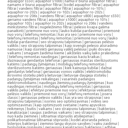
aquapgor s550
|
aquaphor s1000
|
namui ir biurui aquaphor filtrai
|
namams ir biurui aquaphor filtrai
|
kodel aquaphor filtrai
|
aquaphor
filtrai
|
vandens filtrai
|
aquaphor filtrai
|
aquaphor ro-101s
|
aquaphor ro-202s
|
aquaphor ro-102s
|
aquaphor ro-202s
|
aquaphor ro-206s
|
vandens filtrai
|
aquaphor s800
|
aquaphor s550
|
geriamo vandens filtrai
|
aquaphor s1000
|
aquaphor ro 101s
|
aquaphor 102s
|
aquaphor ro 202s
|
aquaphor ro 206s
|
vandens
minkstinimo filtrai
|
nugeležinimo filtrai
|
pelesio kvapa galima
panaikinti
|
priemone nuo voru
|
lauko kubilai pardavimui
|
priemonė
nuo vorų
|
telefonų remontas
|
kas yra seo
|
priemone nuo voru
|
telefonų remontas
|
telefonų remontas
|
priemonė nuo vorų
|
lauko
kubilai pardavimui
|
seo straipsniu talpinimas
|
geriausias pelėsio
valiklis
|
seo straipsniu talpinimas
|
kaip isvengti pelesio atsiradimo
namuose
|
kaip išsirinkti geriausią valiklį pelėsiui
|
puiki dovana
vaikams
|
smagiam žaidimui kieme
|
aikštelės vaikų laiko praleidimui
|
telefonų remontas naudingas
|
geriausias kaciu kraikas
|
dazniausiai gendantys telefonai
|
geriausias maistas sterilizuotoms
katėms
|
padangų žymėjimas
|
mobiliųjų telefonų remontas
|
sterilizuotoms katėms geriausias
|
kiek kainuoja kubilai
|
dažnai
gendantys telefonai
|
geriausias vonios valiklis
|
elektromobiliu
ikrovimo stoteliu pletra lietuvoje
|
lietuvoje daugeja stoteliu
|
padangų žymėjimas reikalingas
|
vasarinės padangos
elektromobiliams
|
naudingas žieminių padangų žymėjimas
|
kuo
naudingas remontas
|
mobiliųjų telefonų remontas
|
geriausias
valiklis peliui
|
efektyvi priemone nuo voru
|
efektyviai veikiantis
pelėsio valiklis
|
priemonė nuo vorų
|
telefonų remontas
|
josera
classic
|
geriausias pelesio valiklis
|
kas yra seo straipsniai
|
seo
straipsniu talpinimas
|
isorinis seo optimizavimas
|
vidinis seo
optimizavimas
|
kaip optimizuoti svetaine
|
namu apyvokos
reikmenys
|
buitis
|
vaikams
|
seo straipsniu talpinimas
|
bakterijos
kanalizacijai
|
saugus zaidimas vaikams
|
seo straipsniu talpinimas
|
nuo kada ziemines
|
siltnamiai stipruolis atsiliepimai
|
polikarbonatiniai šiltnamiai stipruolis
|
kodel atsiranda pelesis
|
listerijos bakterija
|
zieminio langu skyscio savybes
|
vaiku zaidimui
|
bioloģiskie risinājumi
|
geriausios kanalizacijos bakterijos
|
adblue