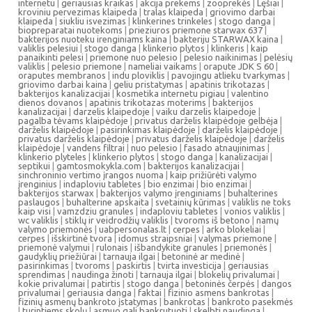
internetu
|
geriausias kraikas
|
akcija prekems
|
zooprekės
|
Lęšiai
|
kroviniu pervezimas klaipeda
|
tralas klaipeda
|
griovimo darbai
klaipeda
|
siukliu isvezimas
|
klinkerines trinkeles
|
stogo danga
|
biopreparatai nuotekoms
|
prieziuros priemone starwax 637
|
bakterijos nuoteku irenginiams kaina
|
bakteriju STARWAX kaina
|
valiklis pelesiui
|
stogo danga
|
klinkerio plytos
|
klinkeris
|
kaip
panaikinti pelesi
|
priemone nuo pelesio
|
pelesio naikinimas
|
pelėsių
valiklis
|
pelesio priemone
|
nameliai vaikams
|
orapute JDK S 60
|
oraputes membranos
|
indu ploviklis
|
pavojingu atlieku tvarkymas
|
griovimo darbai kaina
|
geliu pristatymas
|
apatinis trikotazas
|
bakterijos kanalizacijai
|
kosmetika internetu pigiau
|
valentino
dienos dovanos
|
apatinis trikotazas moterims
|
bakterijos
kanalizacijai
|
darzelis klaipedoje
|
vaiku darzelis klaipedoje
|
pagalba tėvams klaipėdoje
|
privatus darželis klaipėdoje gelbėja
|
darželis klaipėdoje
|
pasirinkimas klaipėdoje
|
darželis klaipėdoje
|
privatus darželis klaipėdoje
|
privatus darželis klaipėdoje
|
darželis
klaipėdoje
|
vandens filtrai
|
nuo pelesio
|
fasado atnaujinimas
|
klinkerio plyteles
|
klinkerio plytos
|
stogo danga
|
kanalizacijai
|
septikui
|
gamtosmokykla.com
|
bakterijos kanalizacijai
|
sinchroninio vertimo įrangos nuoma
|
kaip prižiūrėti valymo
įrenginius
|
indaploviu tabletes
|
bio enzimai
|
bio enzimai
|
bakterijos starwax
|
bakterijos valymo įrenginiams
|
buhalterines
paslaugos
|
buhalterine apskaita
|
svetainių kūrimas
|
valiklis ne toks
kaip visi
|
vamzdziu granules
|
indaploviu tabletes
|
vonios valiklis
|
wc valiklis
|
stiklų ir veidrodžių valiklis
|
tvoroms iš betono
|
namų
valymo priemonės
|
uabpersonalas.lt
|
cerpes
|
arko blokeliai
|
cerpes
|
išskirtinė tvora
|
idomus straipsniai
|
valymas priemone
|
priemonė valymui
|
rulonais
|
išbandykite granules
|
priemonės
|
gaudyklių priežiūrai
|
tarnauja ilgai
|
betoninė ar medinė
|
pasirinkimas
|
tvoroms
|
paskirtis
|
tvirta investicija
|
geriausias
sprendimas
|
naudinga žinoti
|
tarnauja ilgai
|
blokelių privalumai
|
kokie privalumai
|
patirtis
|
stogo danga
|
betoninės čerpės
|
dangos
privalumai
|
geriausia danga
|
faktai
|
fizinio asmens bankrotas
|
fizinių asmenų bankroto įstatymas
|
bankrotas
|
bankroto pasekmės
|
turintiems skolų
|
asmuo gali bankrutuoti
|
skelbti naudinga
|