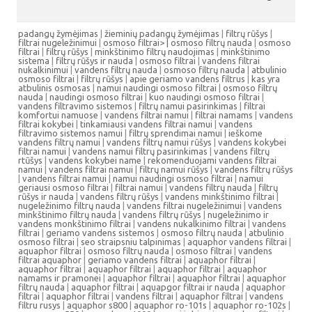
padangų žymėjimas
|
žieminių padangų žymėjimas
|
filtrų rūšys
|
filtrai nugeležinimui
|
osmoso filtrai> |
osmoso filtrų nauda
|
osmoso
filtrai
|
filtrų rūšys
|
minkštinimo filtrų naudojimas
|
minkštinimo
sistema
|
filtrų rūšys ir nauda
|
osmoso filtrai
|
vandens filtrai
nukalkinimui
|
vandens filtrų nauda
|
osmoso filtrų nauda
|
atbulinio
osmoso filtrai
|
filtrų rūšys
|
apie geriamo vandens filtrus
|
kas yra
atbulinis osmosas
|
namui naudingi osmoso filtrai
|
osmoso filtrų
nauda
|
naudingi osmoso filtrai
|
kuo naudingi osmoso filtrai
|
vandens filtravimo sistemos
|
filtrų namui pasirinkimas
|
filtrai
komfortui namuose
|
vandens filtrai namui
|
filtrai namams
|
vandens
filtrai kokybei
|
tinkamiausi vandens filtrai namui
|
vandens
filtravimo sistemos namui
|
filtrų sprendimai namui
|
ieškome
vandens filtrų namui
|
vandens filtrų namui rūšys
|
vandens kokybei
filtrai namui
|
vandens namui filtrų pasirinkimas
|
vandens filtrų
rtūšys
|
vandens kokybei name
|
rekomenduojami vandens filtrai
namui
|
vandens filtrai namui
|
filtrų namui rūšys
|
vandens filtrų rūšys
|
vandens filtrai namui
|
namui naudingi osmoso filtrai
|
namui
geriausi osmoso filtrai
|
filtrai namui
|
vandens filtrų nauda
|
filtrų
rūšys ir nauda
|
vandens filtrų rūšys
|
vandens minkštinimo filtrai
|
nugeležinimo filtrų nauda
|
vandens filtrai nugeležinimui
|
vandens
minkštinimo filtrų nauda
|
vandens filtrų rūšys
|
nugeležinimo ir
vandens monkštinimo filtrai
|
vandens nukalkinimo filtrai
|
vandens
filtrai
|
geriamo vandens sistemos
|
osmoso filtrų nauda
|
atbulinio
osmoso filtrai
|
seo straipsniu talpinimas
|
aquaphor vandens filtrai
|
aquaphor filtrai
|
osmoso filtrų nauda
|
osmoso filtrai
|
vandens
filtrai aquaphor
|
geriamo vandens filtrai
|
aquaphor filtrai
|
aquaphor filtrai
|
aquaphor filtrai
|
aquaphor filtrai
|
aquaphor
namams ir pramonei
|
aquaphor filtrai
|
aquaphor filtrai
|
aquaphor
filtrų nauda
|
aquaphor filtrai
|
aquapgor filtrai ir nauda
|
aquaphor
filtrai
|
aquaphor filtrai
|
vandens filtrai
|
aquaphor filtrai
|
vandens
filtru rusys
|
aquaphor s800
|
aquaphor ro-101s
|
aquaphor ro-102s
|