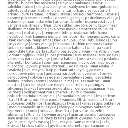
skystis
|
buhalterine apskaita
|
saldytuvu rankenos
|
saldytuvu
saldikliu stalciai
|
saldytuvu lentynos
|
saldytuvu termoreguliatoriai
|
saldytuvu stalciai
|
kaitinimo elementai
|
orkaiciu ventiliatoriai
|
orkaiciu duru tarpines
|
orkaiciu stiklai
|
orkaiciu termoreguliatoriai
|
parama privaciam darzeliui
|
darzeliai gelbeja
|
pasirinkimas vilniuje
|
ieskome geriausio darzelio
|
privatus darzelis
|
masinu voztuvai
|
vandens isleidimo siurbliai
|
duru stiklai
|
seo straipsniu talpinimas
|
skalbimo masinu bugnai
|
skalbimo masinu amortizatoriai
|
duru
tarpines
|
cbd aliejus
|
itempiamu lubu privalumai
|
lubu kaina
netrukdo
|
kiek kainuoja itempiamos lubos
|
itempiamos lubos kaina
|
kiek kainuoja itempiamos
|
kiek kainuoja lubos
|
lubu kainos
|
lubu
rusys vilniuje
|
lubos vilniuje
|
siltnamiai
|
turbinu remontas kaune
|
turbinu remontas klaipeda
|
straipsniai katems
|
laiminga kate
|
išmokykite katę
|
perkraustymo paslaugos vilniuje
|
meistras vilniuje
|
odontologijos klinika
|
super premium
|
sunu maistas
|
sunu edalas
|
valandinis darzelis vilniuje
|
josera katems
|
josera sunims
|
paskolos
internetu
|
kontaktai
|
apie mus
|
naujienos
|
nuorodos
|
nuorodos
|
nuorodos
|
gyvunu prekes internetu
|
edalo itaka
|
sunu edalas ir
isvaizda
|
sunu mityba
|
kaip perkant sutaupyti
|
gyvunams
parduotuve internetu
|
geriausia parduotuve gyvunams
|
prekiu
parduotuve
|
kokybiskas edalas
|
pavadeliai katems
|
pavadeliai
sunims
|
prekes katems
|
prekes sunims
|
sausas maistas
|
sunu
maistas
|
kaip ismokyti kate daryti i dezute
|
kuo ypatingas
silikoninis kraikas
|
gyvunu prekiu akcija
|
geriausi siltnamiai
|
kaip
issirinkti
|
polikarbonatiniai šiltnamiai
|
tvirti siltnamiai
|
polikarbonatiniai atsiliepimai
|
šiltnamiai atsiliepimai
|
ieskantiems
filtru
|
filtrai namui
|
filtru nauda
|
vandens filtrai
|
vandens filtrai
|
biologinės bakterijos
|
kanalizacijos kvapas
|
kanalizacijos bakterijos
|
medinis namelis su ciuozykla
|
efektyvio biologinės bakterijos
|
fejerverkai
|
sodui
|
brita vandens filtrai
|
privatus darzelis
|
šiltnamiai
|
siltnamiai
|
gyvunu prekes
|
maistas sunims
|
geriausias
sunu maistas
|
kaip issirinkti kraika
|
gelbsti gyvūnus nuo karščio
|
gyvūnų maudynės vasarą
|
šunų mityba
|
sausas maistas
|
kačių
kraikas
|
kraikas katėms
|
gyvūnams internetu
|
perkamiausios