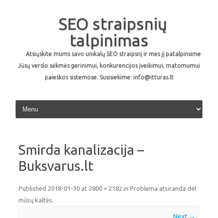
SEO straipsnių
talpinimas
Atsiųskite mums savo unikalų SEO straipsnį ir mes jį patalpinsime
Jūsų verslo sėkmės gerinimui, konkurencijos įveikimui, matomumui
paieškos sistemose. Susisiekime: info@itturas.lt
Skip to content
Smirda kanalizacija –
Buksvarus.lt
Published
2018-01-30
at
2800 × 2182
in
Problema atsiranda dėl
mūsų kaltės
.
Next →