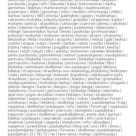
parduodu
|
pigiai
|
info
|
ifasadai
|
kaina
|
betonavimas
|
darbų
gerinimas
|
liejimas
|
markiravimas
|
metalo
|
markiravimas
|
popieriaus
|
stiklo
|
pjovimas
|
odos
|
medžio
|
informacija
|
stiklo
|
darbai
|
lazeriu
|
400
|
istorija
|
galimybės
|
gaujos
|
mažinamas
|
vairavimo mokykla
|
plaustų nuoma
|
granulės
|
straipsniai
|
kasko
|
mokymo centras
|
draudimas
|
Lietuvoje
|
įvairovė
|
įdomu
|
rakshtys
|
echo
|
kateriui
|
kvalifikacija
|
gyvena
|
pasiekimai
|
vilniečiams
|
Vilniuje
|
laivavedyba
|
kursai
|
teisės
|
puokstes
|
profesionalai
|
pokyčiai
|
mokymai
|
mokymo centras
|
kursai
|
akcijos
|
įmanoma
|
lietuviškai
|
Nida
|
nustebsi
|
atsipirks
|
atmintis
|
mintys
|
gali
|
laukia
|
ruoštis
|
etapai
|
patys
|
išvenk
|
darbai
|
raštas
|
ruoštis
|
klaidos
|
būtina
|
idejos
|
ruošimas
|
pagalba
|
priemonės
|
darbai
|
kenčia
|
kaina
|
rašyti
|
taisyti
|
tikri
|
aukštų
|
vestuvines sukneles
|
blokeliai
|
perku parduodu
|
pasirinkimas
|
namui
|
panaudojimas
|
naudojimas
|
pertvarų
|
blokeliai
|
tvoroms
|
sienoms
|
blokeliai
|
kaminams
|
pertvaroms
|
kaminai
|
blokeliai
|
pertvaroms
|
blokeliai
|
fibo
|
blokeliai
|
nemokami skelbimai
|
seo paslaugos
|
pigūs lėktuvų
bilietai
|
straipsniai
|
draudimas nuo nelaimingų atsitikimų
|
lenktynes
|
itala
|
pekinas
|
lietuvoje
|
kelionės draudimas
|
nekilnojamo turto
draudimas
|
tpvca
|
laukia
|
poreikis
|
klaidos
|
ateičiai
|
gramatika
|
studijuojantiems
|
moksliniai darbai
|
darbai
|
studentams
|
stogams
|
plienės dangos
|
karjerai
|
dangos
|
stogo danga
|
sienoms
|
statyboms
|
tvoroms
|
pertvaroms
|
blokeliai
|
bilietai
|
internetu
|
apie mus
|
pigūs skrydžiai
|
mano tinklapis
|
boxe
|
straipsniu
talpinimas
|
pigios padangos
|
cs
|
kita
|
viskas
|
skelbimai
|
forum
|
zombynas
|
realu
|
reklama
|
skelbimai
|
patirtis
|
pastebėjimai
|
frag
|
naujausia
|
skelbimai
|
paslaugos
|
info
|
ateitis
|
forum up
|
naujausia
|
informacija
|
pastebėjimai
|
įvairovės
|
įdomybės
|
pasiūlymai
|
naujovės
|
įvairu
|
skelbimai
|
pasikalbėjimai
|
anime club
|
garsus
|
bilietai
|
paslaugos
|
nepraleisk
|
pasidomėk
|
info
|
prie kavos
|
skaitiniai
|
paskaityk
|
negeda
|
statyboms
|
info
|
aktualijos
|
naujienos
|
pranešimai
|
paskaitymui
|
blog out
|
ura
|
info
|
žinios
|
pasidomėjimui
|
lankytojams
|
forumas
|
skelbimai
|
pastebėjimai
|
pasiūlymai
|
33
|
78
|
72
|
rar
|
tavo siena
|
mutop
|
optimizacija
|