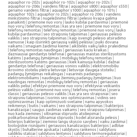
aquaphor ro-202s
|
aquaphor ro-102s
|
aquaphor ro-202s
|
aquaphor ro-206s
|
vandens filtrai
|
aquaphor s800
|
aquaphor s550
|
geriamo vandens filtrai
|
aquaphor s1000
|
aquaphor ro 101s
|
aquaphor 102s
|
aquaphor ro 202s
|
aquaphor ro 206s
|
vandens
minkstinimo filtrai
|
nugeležinimo filtrai
|
pelesio kvapa galima
panaikinti
|
priemone nuo voru
|
lauko kubilai pardavimui
|
priemonė
nuo vorų
|
telefonų remontas
|
kas yra seo
|
priemone nuo voru
|
telefonų remontas
|
telefonų remontas
|
priemonė nuo vorų
|
lauko
kubilai pardavimui
|
seo straipsniu talpinimas
|
geriausias pelėsio
valiklis
|
seo straipsniu talpinimas
|
kaip isvengti pelesio atsiradimo
namuose
|
kaip išsirinkti geriausią valiklį pelėsiui
|
puiki dovana
vaikams
|
smagiam žaidimui kieme
|
aikštelės vaikų laiko praleidimui
|
telefonų remontas naudingas
|
geriausias kaciu kraikas
|
dazniausiai gendantys telefonai
|
geriausias maistas sterilizuotoms
katėms
|
padangų žymėjimas
|
mobiliųjų telefonų remontas
|
sterilizuotoms katėms geriausias
|
kiek kainuoja kubilai
|
dažnai
gendantys telefonai
|
geriausias vonios valiklis
|
elektromobiliu
ikrovimo stoteliu pletra lietuvoje
|
lietuvoje daugeja stoteliu
|
padangų žymėjimas reikalingas
|
vasarinės padangos
elektromobiliams
|
naudingas žieminių padangų žymėjimas
|
kuo
naudingas remontas
|
mobiliųjų telefonų remontas
|
geriausias
valiklis peliui
|
efektyvi priemone nuo voru
|
efektyviai veikiantis
pelėsio valiklis
|
priemonė nuo vorų
|
telefonų remontas
|
josera
classic
|
geriausias pelesio valiklis
|
kas yra seo straipsniai
|
seo
straipsniu talpinimas
|
isorinis seo optimizavimas
|
vidinis seo
optimizavimas
|
kaip optimizuoti svetaine
|
namu apyvokos
reikmenys
|
buitis
|
vaikams
|
seo straipsniu talpinimas
|
bakterijos
kanalizacijai
|
saugus zaidimas vaikams
|
seo straipsniu talpinimas
|
nuo kada ziemines
|
siltnamiai stipruolis atsiliepimai
|
polikarbonatiniai šiltnamiai stipruolis
|
kodel atsiranda pelesis
|
listerijos bakterija
|
zieminio langu skyscio savybes
|
vaiku zaidimui
|
bioloģiskie risinājumi
|
geriausios kanalizacijos bakterijos
|
adblue
skystis
|
buhalterine apskaita
|
saldytuvu rankenos
|
saldytuvu
saldikliu stalciai
|
saldytuvu lentynos
|
saldytuvu termoreguliatoriai
|