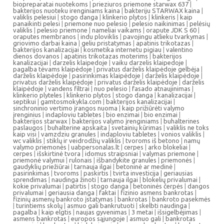
biopreparatai nuotekoms
|
prieziuros priemone starwax 637
|
bakterijos nuoteku irenginiams kaina
|
bakteriju STARWAX kaina
|
valiklis pelesiui
|
stogo danga
|
klinkerio plytos
|
klinkeris
|
kaip
panaikinti pelesi
|
priemone nuo pelesio
|
pelesio naikinimas
|
pelėsių
valiklis
|
pelesio priemone
|
nameliai vaikams
|
orapute JDK S 60
|
oraputes membranos
|
indu ploviklis
|
pavojingu atlieku tvarkymas
|
griovimo darbai kaina
|
geliu pristatymas
|
apatinis trikotazas
|
bakterijos kanalizacijai
|
kosmetika internetu pigiau
|
valentino
dienos dovanos
|
apatinis trikotazas moterims
|
bakterijos
kanalizacijai
|
darzelis klaipedoje
|
vaiku darzelis klaipedoje
|
pagalba tėvams klaipėdoje
|
privatus darželis klaipėdoje gelbėja
|
darželis klaipėdoje
|
pasirinkimas klaipėdoje
|
darželis klaipėdoje
|
privatus darželis klaipėdoje
|
privatus darželis klaipėdoje
|
darželis
klaipėdoje
|
vandens filtrai
|
nuo pelesio
|
fasado atnaujinimas
|
klinkerio plyteles
|
klinkerio plytos
|
stogo danga
|
kanalizacijai
|
septikui
|
gamtosmokykla.com
|
bakterijos kanalizacijai
|
sinchroninio vertimo įrangos nuoma
|
kaip prižiūrėti valymo
įrenginius
|
indaploviu tabletes
|
bio enzimai
|
bio enzimai
|
bakterijos starwax
|
bakterijos valymo įrenginiams
|
buhalterines
paslaugos
|
buhalterine apskaita
|
svetainių kūrimas
|
valiklis ne toks
kaip visi
|
vamzdziu granules
|
indaploviu tabletes
|
vonios valiklis
|
wc valiklis
|
stiklų ir veidrodžių valiklis
|
tvoroms iš betono
|
namų
valymo priemonės
|
uabpersonalas.lt
|
cerpes
|
arko blokeliai
|
cerpes
|
išskirtinė tvora
|
idomus straipsniai
|
valymas priemone
|
priemonė valymui
|
rulonais
|
išbandykite granules
|
priemonės
|
gaudyklių priežiūrai
|
tarnauja ilgai
|
betoninė ar medinė
|
pasirinkimas
|
tvoroms
|
paskirtis
|
tvirta investicija
|
geriausias
sprendimas
|
naudinga žinoti
|
tarnauja ilgai
|
blokelių privalumai
|
kokie privalumai
|
patirtis
|
stogo danga
|
betoninės čerpės
|
dangos
privalumai
|
geriausia danga
|
faktai
|
fizinio asmens bankrotas
|
fizinių asmenų bankroto įstatymas
|
bankrotas
|
bankroto pasekmės
|
turintiems skolų
|
asmuo gali bankrutuoti
|
skelbti naudinga
|
pagalba
|
kaip elgtis
|
naujas gyvenimas
|
3 metai
|
išsigelbėjimas
|
asmens bankrotas
|
europos sąjungoje
|
asmuo gali
|
bankrotas