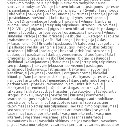
vairavimo mokyklos Klaipėdoje
|
vairavimo mokyklos Kaune
|
vairavimo mokyklos Vilniuje
|
lektuvu bilietai
|
atostogoms
|
geresnė
|
pasirinkimas
|
paslaugos
|
Nidoje
|
privalumai
|
Šventoji
|
pramogos
|
viešbučiai
|
nakvynei
|
kainos
|
nuoma
|
skirtumas
|
sostinėje
|
poilsis
|
pasirinkimas
|
viešbučiai
|
kriterijai
|
gudrybės
|
svečių namai
|
Vilniuje
|
Druskininkuose
|
poilsiui
|
nakvynei
|
Vilniuje
|
kambarių
nuoma
|
svečių namai
|
straipsnių talpinimas
|
straipsniu talpinimas
|
3
|
2
|
Vilniuje
|
pigiausias
|
pigus lektuvu bilietai
|
realybė
|
paslaugos
|
nuoma
|
Juodkrantė
|
paslaugos
|
optimizacija
|
nakvynei
|
Vilniuje
|
siuntiniai
|
Nidoje
|
sodai
|
briketai
|
viešbučiai
|
CE kategorija
|
roletai
|
vairavimo mokyklos
|
viešbučiai
|
langai
|
Portugalija
|
Oslas
|
Milanas
|
undinėlė
|
Briuselis
|
paslaugos
|
A kategorija
|
vairuotojams
|
paslaugos verslui
|
įrenginiai
|
paslaugos
|
nekokybiškas tekstas
|
straipsniai
|
bilietai
|
paslaugos
|
briketai
|
priežiūrai
|
straipsniai
|
paslaugos
|
pasiūlymas
|
darbų įgyvendinimas
|
draudėjams
|
žala
|
draudimas
|
pigiausias
|
kasko
|
kelionėms
|
blogai
|
paslaugos
|
skelbimai
|
keliaujantiems
|
draudimas
|
auto
|
straipsnių talpinimas
|
seo paslaugos
|
nakvyne
|
ekipazai
|
pervezimo
|
paslaugos
|
prabangu
|
buksvarus.lt
|
straipsniai
|
bakterijos
|
naudojimas
|
kanalizacijai
|
valymas
|
kontaktai
|
drėgmės norma
|
blokeliai
|
klijuoti pačiam
|
akmens ar stiklo
|
pigus išlaikymas
|
geresnė vata
|
namuose
|
ar žinote kad
|
nenaudinga
|
danga internetu
|
perkant
|
perkant vatą
|
plytelės
|
rekomenduojami
|
mitai ir blokeliai
|
atsakymai
|
sprendimai
|
apželdintas stogas
|
arko savybės
|
silikatiniai
|
silikato savybės
|
fasadui
|
vata statyboms
|
žaliuojantis
stogas
|
blokelių savynės
|
priežastys
|
kuriame
|
komfortas
|
svarbios dangos savybės
|
privalumai
|
padangos automobiliams
|
seo straipsniu talpinimas
|
parduotuve sunims
|
seo straipsniu
talpinimas
|
seo straipsniu talpinimas
|
seo talpinimo populiarumas
|
seo straipsniu talpinimas
|
vasarines ar universalios
|
rasymas ir
talpinimas
|
padangos internetu
|
vasarines internetu
|
vasarines
internetu
|
vasarines
|
vasarines laiku
|
vasarines internetu
|
taupantiems laika
|
vasariniu pirkimas
|
naujos vasarines
|
vasarines
pigiau
|
vasariniu kokybe
|
vasarines internetu
|
vasarines populiarios