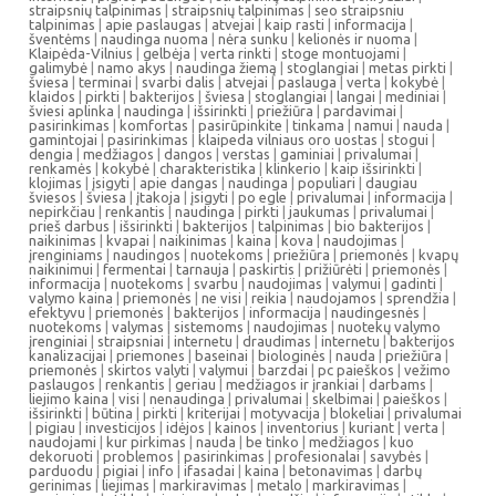
straipsnių talpinimas
|
straipsnių talpinimas
|
seo straipsniu
talpinimas
|
apie paslaugas
|
atvejai
|
kaip rasti
|
informacija
|
šventėms
|
naudinga nuoma
|
nėra sunku
|
kelionės ir nuoma
|
Klaipėda-Vilnius
|
gelbėja
|
verta rinkti
|
stoge montuojami
|
galimybė
|
namo akys
|
naudinga žiemą
|
stoglangiai
|
metas pirkti
|
šviesa
|
terminai
|
svarbi dalis
|
atvejai
|
paslauga
|
verta
|
kokybė
|
klaidos
|
pirkti
|
bakterijos
|
šviesa
|
stoglangiai
|
langai
|
mediniai
|
šviesi aplinka
|
naudinga
|
išsirinkti
|
priežiūra
|
pardavimai
|
pasirinkimas
|
komfortas
|
pasirūpinkite
|
tinkama
|
namui
|
nauda
|
gamintojai
|
pasirinkimas
|
klaipeda vilniaus oro uostas
|
stogui
|
dengia
|
medžiagos
|
dangos
|
verstas
|
gaminiai
|
privalumai
|
renkamės
|
kokybė
|
charakteristika
|
klinkerio
|
kaip išsirinkti
|
klojimas
|
įsigyti
|
apie dangas
|
naudinga
|
populiari
|
daugiau
šviesos
|
šviesa
|
įtakoja
|
įsigyti
|
po egle
|
privalumai
|
informacija
|
nepirkčiau
|
renkantis
|
naudinga
|
pirkti
|
jaukumas
|
privalumai
|
prieš darbus
|
išsirinkti
|
bakterijos
|
talpinimas
|
bio bakterijos
|
naikinimas
|
kvapai
|
naikinimas
|
kaina
|
kova
|
naudojimas
|
įrenginiams
|
naudingos
|
nuotekoms
|
priežiūra
|
priemonės
|
kvapų
naikinimui
|
fermentai
|
tarnauja
|
paskirtis
|
prižiūrėti
|
priemonės
|
informacija
|
nuotekoms
|
svarbu
|
naudojimas
|
valymui
|
gadinti
|
valymo kaina
|
priemonės
|
ne visi
|
reikia
|
naudojamos
|
sprendžia
|
efektyvu
|
priemonės
|
bakterijos
|
informacija
|
naudingesnės
|
nuotekoms
|
valymas
|
sistemoms
|
naudojimas
|
nuotekų valymo
įrenginiai
|
straipsniai
|
internetu
|
draudimas
|
internetu
|
bakterijos
kanalizacijai
|
priemones
|
baseinai
|
biologinės
|
nauda
|
priežiūra
|
priemonės
|
skirtos valyti
|
valymui
|
barzdai
|
pc paieškos
|
vežimo
paslaugos
|
renkantis
|
geriau
|
medžiagos ir įrankiai
|
darbams
|
liejimo kaina
|
visi
|
nenaudinga
|
privalumai
|
skelbimai
|
paieškos
|
išsirinkti
|
būtina
|
pirkti
|
kriterijai
|
motyvacija
|
blokeliai
|
privalumai
|
pigiau
|
investicijos
|
idėjos
|
kainos
|
inventorius
|
kuriant
|
verta
|
naudojami
|
kur pirkimas
|
nauda
|
be tinko
|
medžiagos
|
kuo
dekoruoti
|
problemos
|
pasirinkimas
|
profesionalai
|
savybės
|
parduodu
|
pigiai
|
info
|
ifasadai
|
kaina
|
betonavimas
|
darbų
gerinimas
|
liejimas
|
markiravimas
|
metalo
|
markiravimas
|