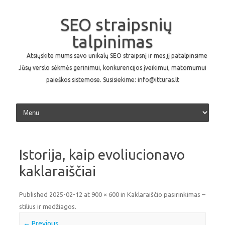
SEO straipsnių
talpinimas
Atsiųskite mums savo unikalų SEO straipsnį ir mes jį patalpinsime
Jūsų verslo sėkmės gerinimui, konkurencijos įveikimui, matomumui
paieškos sistemose. Susisiekime: info@itturas.lt
Skip to content
Istorija, kaip evoliucionavo
kaklaraiščiai
Published
2025-02-12
at
900 × 600
in
Kaklaraiščio pasirinkimas –
stilius ir medžiagos
.
← Previous