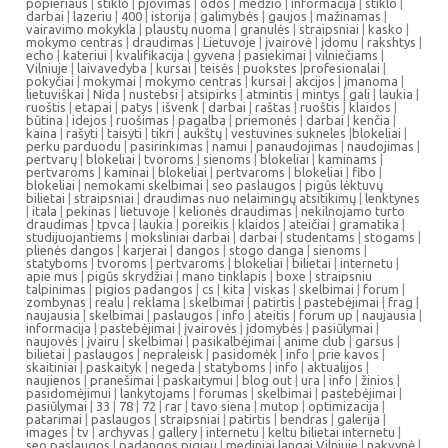
popieriaus
|
stiklo
|
pjovimas
|
odos
|
medžio
|
informacija
|
stiklo
|
darbai
|
lazeriu
|
400
|
istorija
|
galimybės
|
gaujos
|
mažinamas
|
vairavimo mokykla
|
plaustų nuoma
|
granulės
|
straipsniai
|
kasko
|
mokymo centras
|
draudimas
|
Lietuvoje
|
įvairovė
|
įdomu
|
rakshtys
|
echo
|
kateriui
|
kvalifikacija
|
gyvena
|
pasiekimai
|
vilniečiams
|
Vilniuje
|
laivavedyba
|
kursai
|
teisės
|
puokstes
|
profesionalai
|
pokyčiai
|
mokymai
|
mokymo centras
|
kursai
|
akcijos
|
įmanoma
|
lietuviškai
|
Nida
|
nustebsi
|
atsipirks
|
atmintis
|
mintys
|
gali
|
laukia
|
ruoštis
|
etapai
|
patys
|
išvenk
|
darbai
|
raštas
|
ruoštis
|
klaidos
|
būtina
|
idejos
|
ruošimas
|
pagalba
|
priemonės
|
darbai
|
kenčia
|
kaina
|
rašyti
|
taisyti
|
tikri
|
aukštų
|
vestuvines sukneles
|
blokeliai
|
perku parduodu
|
pasirinkimas
|
namui
|
panaudojimas
|
naudojimas
|
pertvarų
|
blokeliai
|
tvoroms
|
sienoms
|
blokeliai
|
kaminams
|
pertvaroms
|
kaminai
|
blokeliai
|
pertvaroms
|
blokeliai
|
fibo
|
blokeliai
|
nemokami skelbimai
|
seo paslaugos
|
pigūs lėktuvų
bilietai
|
straipsniai
|
draudimas nuo nelaimingų atsitikimų
|
lenktynes
|
itala
|
pekinas
|
lietuvoje
|
kelionės draudimas
|
nekilnojamo turto
draudimas
|
tpvca
|
laukia
|
poreikis
|
klaidos
|
ateičiai
|
gramatika
|
studijuojantiems
|
moksliniai darbai
|
darbai
|
studentams
|
stogams
|
plienės dangos
|
karjerai
|
dangos
|
stogo danga
|
sienoms
|
statyboms
|
tvoroms
|
pertvaroms
|
blokeliai
|
bilietai
|
internetu
|
apie mus
|
pigūs skrydžiai
|
mano tinklapis
|
boxe
|
straipsniu
talpinimas
|
pigios padangos
|
cs
|
kita
|
viskas
|
skelbimai
|
forum
|
zombynas
|
realu
|
reklama
|
skelbimai
|
patirtis
|
pastebėjimai
|
frag
|
naujausia
|
skelbimai
|
paslaugos
|
info
|
ateitis
|
forum up
|
naujausia
|
informacija
|
pastebėjimai
|
įvairovės
|
įdomybės
|
pasiūlymai
|
naujovės
|
įvairu
|
skelbimai
|
pasikalbėjimai
|
anime club
|
garsus
|
bilietai
|
paslaugos
|
nepraleisk
|
pasidomėk
|
info
|
prie kavos
|
skaitiniai
|
paskaityk
|
negeda
|
statyboms
|
info
|
aktualijos
|
naujienos
|
pranešimai
|
paskaitymui
|
blog out
|
ura
|
info
|
žinios
|
pasidomėjimui
|
lankytojams
|
forumas
|
skelbimai
|
pastebėjimai
|
pasiūlymai
|
33
|
78
|
72
|
rar
|
tavo siena
|
mutop
|
optimizacija
|
patarimai
|
paslaugos
|
straipsniai
|
patirtis
|
bendras
|
galerija
|
images
|
tv
|
archyvas
|
gallery
|
internetu
|
keltu bilietai internetu
|
seo paslaugos
|
padangos pigiau
|
mediniai langai Vilniuje
|
nakvynė
|