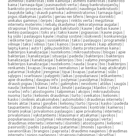
asmeniui
|
bankrotas
|
kiek kainuoja
|
asmens bankrotas
|
bankroto
kaina
|
tarnauja ilgai
|
pasinaudoti verta
|
daug bankrutuojančių
|
bankroto procesas
|
norint bankrutuoti
|
naudinga bankrutuoti
|
taupykite laiką
|
skaudi pamoka
|
administratorius
|
tarnauja ilgai
|
pigus išlaikymas
|
patirtis
|
geriau nei šiferis
|
lengva išsirinkti
|
unikalus gaminys
|
čerpės
|
dangos
|
rinktis verta
|
megztiniai
internetu moterims
|
riebalų skaidymui
|
dekoratyviniai augalai
|
straipsniai
|
fizinis asmuo gali bakrutuoti
|
kaune
|
darbas kaune
|
keitėsi paslaugos
|
toks yra
|
taksi kaune
|
pigiausias
|
kaune pigus
|
ką siūlo
|
paslaugos kaune
|
mažoji sostinė
|
išsikviesti
|
konkurencija
|
ieškome taxi
|
pigus
|
susisiekimas
|
taksi
|
paslaugos
|
programėlė
|
vilniuje
|
taksi
|
vilnius
|
taxi
|
kainos
|
švaros prekės
|
kaip atkimsti
|
laiptų kaina
|
auto1
|
gėlių puokštės
|
dantu protezavimas kaina
|
bakterijos kanalizacijai
|
nuotekoms
|
mikroautobusu
|
blogas
|
apie
bakterijas
|
kanalizacijai
|
situacija
|
padeda
|
bakterijos
|
bakterijos
kanalizacijai
|
kanalizacijai
|
bakterijos
|
bio
|
valymo įrenginiams
|
bakterijos kanalizacijai
|
nuotekoms
|
nauda
|
švara
|
bio
|
bakterijos
|
renkamės
|
kvapas
|
kvapas
|
nemalonus
|
ar kenkia
|
kaip atsikratyti
|
patarimai
|
kokybė
|
įrenginiai
|
tipai
|
kvapas
|
patarimai
|
siūlo
|
sąlygos
|
svarbiausi
|
palyginti
|
laikas
|
populiariausi
|
ieškantiems
|
apie draudimą
|
daugiau info
|
požymiai
|
pasiūlymai
|
būtinas
|
drausti pigiau
|
būtinas
|
info
|
galimybės
|
nesidomi
|
atšilus
|
saugūs
|
nauda
|
kelionei
|
kaina
|
tinka
|
žinutė
|
paslauga
|
klaidos
|
ryšys
|
svarbu
|
info
|
atostogoms
|
talpinimas
|
akcijos
|
mikroautobusu
nuoma
|
turto
|
kelionės draudimas
|
turto
|
sveikatos
|
kelionės
|
kasko
|
civilinės atsakomybės
|
automobilio
|
draudimas internetu
|
teisės aktai
|
kaina
|
gyvybės
|
kelionių
|
turto
|
tpvca
|
kasko
|
padeda
taupantiems
|
draudimas internetu
|
bausmės
|
kontrolė
|
kameros
|
tiriami įvykiai
|
privalomos paslaugos
|
apie privalomą
|
internetu
|
privalomasis
|
vykstantiems
|
klausimai ir atsakymai
|
sąvokos
|
populiariausias
|
požymiai
|
rekomendacija
|
saugoja
|
verta
|
draudimas internetu
|
internetu
|
išsirinkti
|
atostogoms
|
kelionei
|
pasiruošti
|
padės
|
paslauga
|
patarimai
|
žmonės
|
sąvokos
|
savanoriškas
|
brangios
|
paprasta
|
draudimo naujienos
|
draudimas
internetu
|
pigios padangos
|
straipsnių talpinimas
|
skrydžiai
|