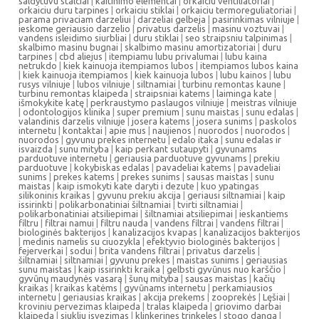
saldytuvu stalciai
|
kaitinimo elementai
|
orkaiciu ventiliatoriai
|
orkaiciu duru tarpines
|
orkaiciu stiklai
|
orkaiciu termoreguliatoriai
|
parama privaciam darzeliui
|
darzeliai gelbeja
|
pasirinkimas vilniuje
|
ieskome geriausio darzelio
|
privatus darzelis
|
masinu voztuvai
|
vandens isleidimo siurbliai
|
duru stiklai
|
seo straipsniu talpinimas
|
skalbimo masinu bugnai
|
skalbimo masinu amortizatoriai
|
duru
tarpines
|
cbd aliejus
|
itempiamu lubu privalumai
|
lubu kaina
netrukdo
|
kiek kainuoja itempiamos lubos
|
itempiamos lubos kaina
|
kiek kainuoja itempiamos
|
kiek kainuoja lubos
|
lubu kainos
|
lubu
rusys vilniuje
|
lubos vilniuje
|
siltnamiai
|
turbinu remontas kaune
|
turbinu remontas klaipeda
|
straipsniai katems
|
laiminga kate
|
išmokykite katę
|
perkraustymo paslaugos vilniuje
|
meistras vilniuje
|
odontologijos klinika
|
super premium
|
sunu maistas
|
sunu edalas
|
valandinis darzelis vilniuje
|
josera katems
|
josera sunims
|
paskolos
internetu
|
kontaktai
|
apie mus
|
naujienos
|
nuorodos
|
nuorodos
|
nuorodos
|
gyvunu prekes internetu
|
edalo itaka
|
sunu edalas ir
isvaizda
|
sunu mityba
|
kaip perkant sutaupyti
|
gyvunams
parduotuve internetu
|
geriausia parduotuve gyvunams
|
prekiu
parduotuve
|
kokybiskas edalas
|
pavadeliai katems
|
pavadeliai
sunims
|
prekes katems
|
prekes sunims
|
sausas maistas
|
sunu
maistas
|
kaip ismokyti kate daryti i dezute
|
kuo ypatingas
silikoninis kraikas
|
gyvunu prekiu akcija
|
geriausi siltnamiai
|
kaip
issirinkti
|
polikarbonatiniai šiltnamiai
|
tvirti siltnamiai
|
polikarbonatiniai atsiliepimai
|
šiltnamiai atsiliepimai
|
ieskantiems
filtru
|
filtrai namui
|
filtru nauda
|
vandens filtrai
|
vandens filtrai
|
biologinės bakterijos
|
kanalizacijos kvapas
|
kanalizacijos bakterijos
|
medinis namelis su ciuozykla
|
efektyvio biologinės bakterijos
|
fejerverkai
|
sodui
|
brita vandens filtrai
|
privatus darzelis
|
šiltnamiai
|
siltnamiai
|
gyvunu prekes
|
maistas sunims
|
geriausias
sunu maistas
|
kaip issirinkti kraika
|
gelbsti gyvūnus nuo karščio
|
gyvūnų maudynės vasarą
|
šunų mityba
|
sausas maistas
|
kačių
kraikas
|
kraikas katėms
|
gyvūnams internetu
|
perkamiausios
internetu
|
geriausias kraikas
|
akcija prekems
|
zooprekės
|
Lęšiai
|
kroviniu pervezimas klaipeda
|
tralas klaipeda
|
griovimo darbai
klaipeda
|
siukliu isvezimas
|
klinkerines trinkeles
|
stogo danga
|