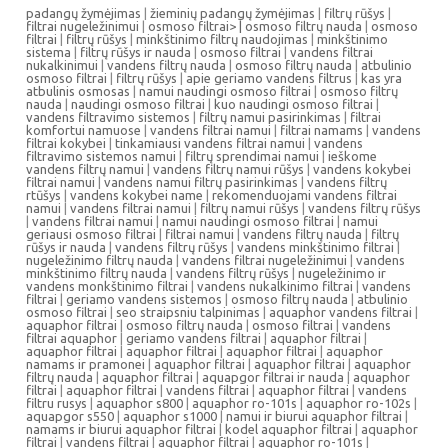
padangų žymėjimas
|
žieminių padangų žymėjimas
|
filtrų rūšys
|
filtrai nugeležinimui
|
osmoso filtrai> |
osmoso filtrų nauda
|
osmoso
filtrai
|
filtrų rūšys
|
minkštinimo filtrų naudojimas
|
minkštinimo
sistema
|
filtrų rūšys ir nauda
|
osmoso filtrai
|
vandens filtrai
nukalkinimui
|
vandens filtrų nauda
|
osmoso filtrų nauda
|
atbulinio
osmoso filtrai
|
filtrų rūšys
|
apie geriamo vandens filtrus
|
kas yra
atbulinis osmosas
|
namui naudingi osmoso filtrai
|
osmoso filtrų
nauda
|
naudingi osmoso filtrai
|
kuo naudingi osmoso filtrai
|
vandens filtravimo sistemos
|
filtrų namui pasirinkimas
|
filtrai
komfortui namuose
|
vandens filtrai namui
|
filtrai namams
|
vandens
filtrai kokybei
|
tinkamiausi vandens filtrai namui
|
vandens
filtravimo sistemos namui
|
filtrų sprendimai namui
|
ieškome
vandens filtrų namui
|
vandens filtrų namui rūšys
|
vandens kokybei
filtrai namui
|
vandens namui filtrų pasirinkimas
|
vandens filtrų
rtūšys
|
vandens kokybei name
|
rekomenduojami vandens filtrai
namui
|
vandens filtrai namui
|
filtrų namui rūšys
|
vandens filtrų rūšys
|
vandens filtrai namui
|
namui naudingi osmoso filtrai
|
namui
geriausi osmoso filtrai
|
filtrai namui
|
vandens filtrų nauda
|
filtrų
rūšys ir nauda
|
vandens filtrų rūšys
|
vandens minkštinimo filtrai
|
nugeležinimo filtrų nauda
|
vandens filtrai nugeležinimui
|
vandens
minkštinimo filtrų nauda
|
vandens filtrų rūšys
|
nugeležinimo ir
vandens monkštinimo filtrai
|
vandens nukalkinimo filtrai
|
vandens
filtrai
|
geriamo vandens sistemos
|
osmoso filtrų nauda
|
atbulinio
osmoso filtrai
|
seo straipsniu talpinimas
|
aquaphor vandens filtrai
|
aquaphor filtrai
|
osmoso filtrų nauda
|
osmoso filtrai
|
vandens
filtrai aquaphor
|
geriamo vandens filtrai
|
aquaphor filtrai
|
aquaphor filtrai
|
aquaphor filtrai
|
aquaphor filtrai
|
aquaphor
namams ir pramonei
|
aquaphor filtrai
|
aquaphor filtrai
|
aquaphor
filtrų nauda
|
aquaphor filtrai
|
aquapgor filtrai ir nauda
|
aquaphor
filtrai
|
aquaphor filtrai
|
vandens filtrai
|
aquaphor filtrai
|
vandens
filtru rusys
|
aquaphor s800
|
aquaphor ro-101s
|
aquaphor ro-102s
|
aquapgor s550
|
aquaphor s1000
|
namui ir biurui aquaphor filtrai
|
namams ir biurui aquaphor filtrai
|
kodel aquaphor filtrai
|
aquaphor
filtrai
|
vandens filtrai
|
aquaphor filtrai
|
aquaphor ro-101s
|