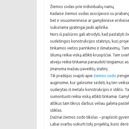
Žiemos sodas prie individualių namų
Kadaise žiemos sodas asocijavosi su prabanga,
bet ir visuomeninėse ar gamybinėse erdvėse. Ji
sukuriama ypatingai jauki aplinka.
Nors iš pažiūros gali atrodyti, kad pastatyti 
sudėtingos konstrukcijos statinys, kurį pro
tinkamos vietos parinkimo ir išmatavimų. Tam
šilumą reikia viską atlikti kruopščiai. Tam s
atveju reikia tinkamai panaudoti teigiamus as
įmanoma mažiau paveiktų statinį.
Tik pradėjus svajoti apie
žiemos sodo
įrengim
auginsime, kur galėsime sėdėti, ką ten veiksi
sudarytas iš metalo konstrukcijos ir stiklo. T
sumontuoti reikia viską atlikti tinkamai. Gam
atlikus tam tikrus darbus vėliau galima paste
stiklas.
Dažnai žiemos sodo tikslas – praplėsti gyven
Labai svarbu sukurti tokį projektą, kuris der