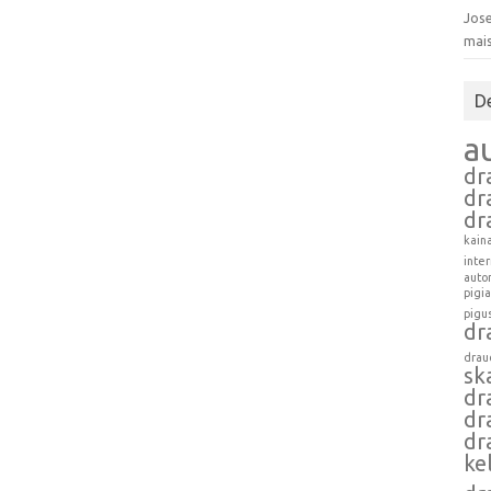
Jose
mai
D
a
dr
dr
dr
kain
inte
auto
pigi
pigu
dr
drau
sk
dr
dr
dr
ke