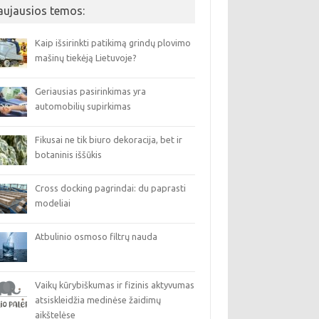
aujausios temos:
Kaip išsirinkti patikimą grindų plovimo
mašinų tiekėją Lietuvoje?
Geriausias pasirinkimas yra
automobilių supirkimas
Fikusai ne tik biuro dekoracija, bet ir
botaninis iššūkis
Cross docking pagrindai: du paprasti
modeliai
Atbulinio osmoso filtrų nauda
Vaikų kūrybiškumas ir fizinis aktyvumas
atsiskleidžia medinėse žaidimų
aikštelėse