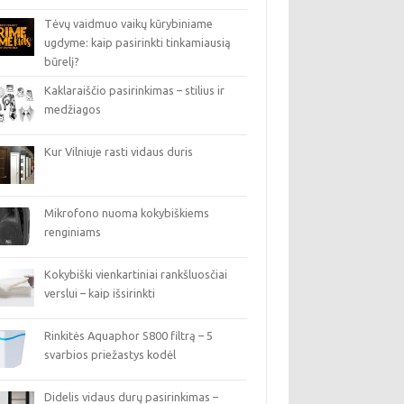
Tėvų vaidmuo vaikų kūrybiniame
ugdyme: kaip pasirinkti tinkamiausią
būrelį?
Kaklaraiščio pasirinkimas – stilius ir
medžiagos
Kur Vilniuje rasti vidaus duris
Mikrofono nuoma kokybiškiems
renginiams
Kokybiški vienkartiniai rankšluosčiai
verslui – kaip išsirinkti
Rinkitės Aquaphor S800 filtrą – 5
svarbios priežastys kodėl
Didelis vidaus durų pasirinkimas –