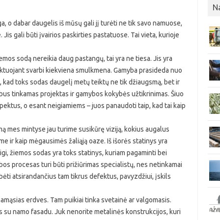
N
 o dabar daugelis iš mūsų gali jį turėti ne tik savo namuose,
s gali būti įvairios paskirties pastatuose. Tai vieta, kurioje
žiemos sodą nereikia daug pastangų, tai yra ne tiesa. Jis yra
jektuojant svarbi kiekviena smulkmena. Gamyba prasideda nuo
, kad toks sodas daugelį metų teiktų ne tik džiaugsmą, bet ir
varbus tinkamas projektas ir gamybos kokybės užtikrinimas. Šiuo
pektus, o esant neigiamiems – juos panaudoti taip, kad tai kaip
ą mes mintyse jau turime susikūrę viziją, kokius augalus
me ir kaip mėgausimės žaliąją oaze. Iš išorės statinys yra
aigi, žiemos sodas yra toks statinys, kuriam pagaminti bei
ybos procesas turi būti prižiūrimas specialistų, nes netinkamai
bėti atsirandančius tam tikrus defektus, pavyzdžiui, įskils
amąsias erdves. Tam puikiai tinka svetainė ar valgomasis.
ės su namo fasadu. Juk nenorite metalinės konstrukcijos, kuri