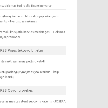
 supirkimas turi realią finansinę vertę
dėtuvių žiedas su laboratorijoje užaugintu
antu – tvarus pasirinkimas
remalų krūvį atlaikančios medžiagos – Tiekimas
iajai pramonei
Pigus lektuvu bilietai
 išsirinkti geriausią pelėsio valiklį
inių padangų žymėjimas yra svarbus – kaip
ngti klaidų
Gyvunu prekes
ausias maistas sterilizuotoms katėms - JOSERA