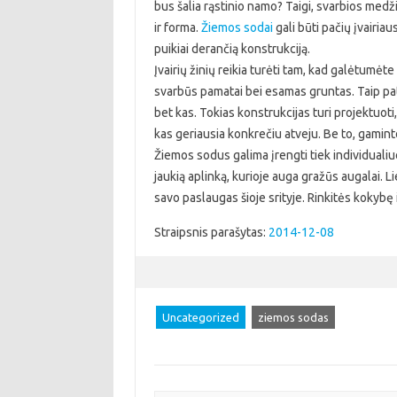
bus šalia rąstinio namo? Taigi, svarbios medžia
ir forma.
Žiemos sodai
gali būti pačių įvairia
puikiai derančią konstrukciją.
Įvairių žinių reikia turėti tam, kad galėtumėte 
svarbūs pamatai bei esamas gruntas. Taip pat s
bet kas. Tokias konstrukcijas turi projektuoti,
kas geriausia konkrečiu atveju. Be to, gaminto
Žiemos sodus galima įrengti tiek individuali
jaukią aplinką, kurioje auga gražūs augalai. 
savo paslaugas šioje srityje. Rinkitės kokybę i
Straipsnis parašytas:
2014-12-08
Uncategorized
ziemos sodas