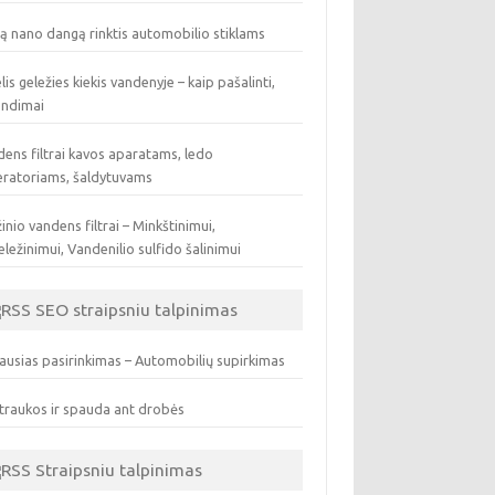
ą nano dangą rinktis automobilio stiklams
lis geležies kiekis vandenyje – kaip pašalinti,
endimai
ens filtrai kavos aparatams, ledo
eratoriams, šaldytuvams
inio vandens filtrai – Minkštinimui,
ležinimui, Vandenilio sulfido šalinimui
SEO straipsniu talpinimas
ausias pasirinkimas – Automobilių supirkimas
traukos ir spauda ant drobės
Straipsniu talpinimas