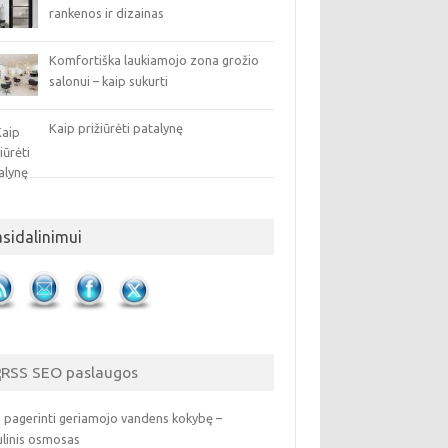
rankenos ir dizainas
Komfortiška laukiamojo zona grožio
salonui – kaip sukurti
Kaip prižiūrėti patalynę
asidalinimui
SEO paslaugos
 pagerinti geriamojo vandens kokybę –
ulinis osmosas