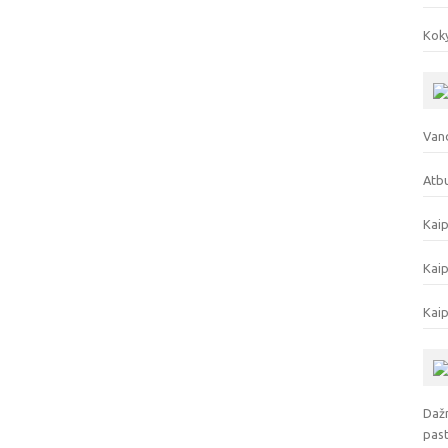
Koky
Vand
Atbu
Kaip
Kaip
Kaip
Dažn
pas