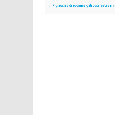
Post navigation
←
Pigiausias draudimas gali būti rastas ir 