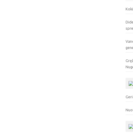
Koki
Dide
spr
Vand
gen
Gręž
Nuge
Geri
Nuo