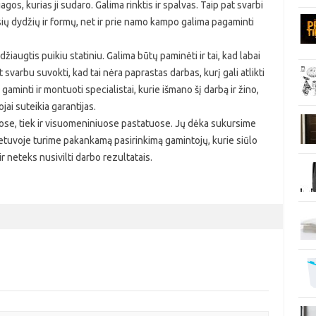
gos, kurias ji sudaro. Galima rinktis ir spalvas. Taip pat svarbi
usių dydžių ir formų, net ir prie namo kampo galima pagaminti
džiaugtis puikiu statiniu. Galima būtų paminėti ir tai, kad labai
varbu suvokti, kad tai nėra paprastas darbas, kurį gali atlikti
 gaminti ir montuoti specialistai, kurie išmano šį darbą ir žino,
jai suteikia garantijas.
uose, tiek ir visuomeniniuose pastatuose. Jų dėka sukursime
Lietuvoje turime pakankamą pasirinkimą gamintojų, kurie siūlo
r neteks nusivilti darbo rezultatais.