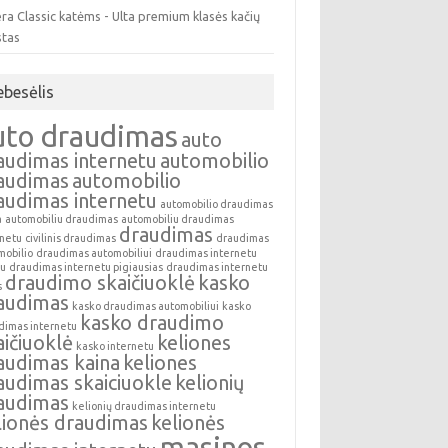
ra Classic katėms - Ulta premium klasės kačių
stas
ebesėlis
uto draudimas
auto
audimas internetu
automobilio
audimas
automobilio
audimas internetu
automobilio draudimas
a
automobiliu draudimas
automobiliu draudimas
draudimas
rnetu
civilinis draudimas
draudimas
mobilio
draudimas automobiliui
draudimas internetu
au
draudimas internetu pigiausias
draudimas internetu
draudimo skaičiuoklė
kasko
s
audimas
kasko draudimas automobiliui
kasko
kasko draudimo
dimas internetu
aičiuoklė
keliones
kasko internetu
audimas kaina
keliones
audimas skaiciuokle
kelionių
audimas
kelionių draudimas internetu
lionės draudimas
kelionės
masinos