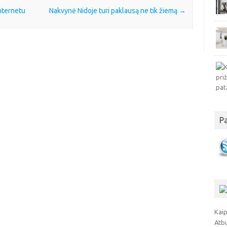
internetu
Nakvynė Nidoje turi paklausą ne tik žiemą
→
P
Kaip
Atb