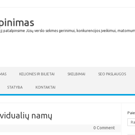
lpinimas
 jį patalpinsime Jūsų verslo sėkmės gerinimui, konkurencijos įveikimui, matomumu
Skip to content
MAS
KELIONĖS IR BILIETAI
SKELBIMAI
SEO PASLAUGOS
STATYBA
KONTAKTAI
ividualių namų
Pai
0 Comment