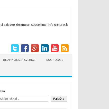
i paieškos sistemose. Susisiekime: info@itturas.lt
BILANNONSER SVERIGE
NUORODOS
eška
Paieška